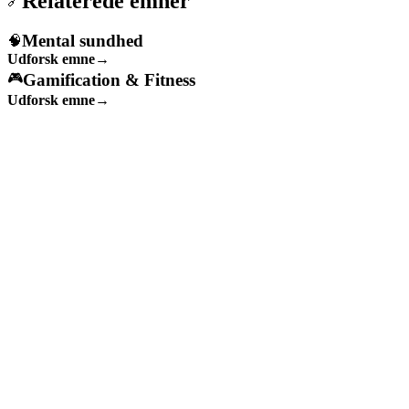
Relaterede emner
🔗
Mental sundhed
🧠
Udforsk emne
→
Gamification & Fitness
🎮
Udforsk emne
→