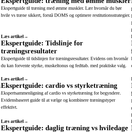
Ekspertguide: træning med ømme muskler
Ekspertguide til træning med ømme muskler. Lær hvornår du bør
hvile vs træne sikkert, forstå DOMS og optimere restitutionsstrategier.
Læs artikel
→
Ekspertguide: Tidslinje for
træningsresultater
Ekspertguide til tidslinjen for træningsresultater. Evidens om hvornår
du kan forvente styrke, muskeltonus og fedttab. med praktiske valg.
Læs artikel
→
å
Ekspertguide: cardio vs styrketræning
s
Ekspertsammenligning af cardio vs styrketræning for begyndere.
Evidensbaseret guide til at vælge og kombinere træningstyper
effektivt.
Læs artikel
→
Ekspertguide: daglig træning vs hviledage