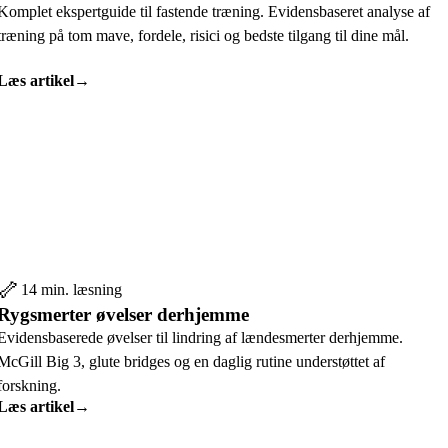
Komplet ekspertguide til fastende træning. Evidensbaseret analyse af
træning på tom mave, fordele, risici og bedste tilgang til dine mål.
Læs artikel
→
🦴
14 min. læsning
Rygsmerter øvelser derhjemme
Evidensbaserede øvelser til lindring af lændesmerter derhjemme.
McGill Big 3, glute bridges og en daglig rutine understøttet af
forskning.
Læs artikel
→