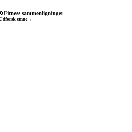
Fitness sammenligninger
🔄
Udforsk emne
→