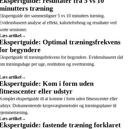
Ekspertguide: resultater fra 5 vs 10
minutters træning
Ekspertguide der sammenligner 5 vs 10 minutters træning.
Evidensbaseret analyse af effekt, kalorieforbrug og resultater ved
korte sessioner.
Læs artikel
→
Ekspertguide: Optimal træningsfrekvens
for begyndere
Ekspertguide til træningsfrekvens for begyndere. Evidensbaseret råd
om træningsdage per uge, restitution og overtræning.
Læs artikel
→
Ekspertguide: Kom i form uden
fitnesscenter eller udstyr
Komplet ekspertguide til at komme i form uden fitnesscenter eller
udstyr. Dokumenterede kropsvægtsmetoder og træningsplaner til
hjemmetræning.
Læs artikel
→
Ekspertguide: fastende træning forklaret