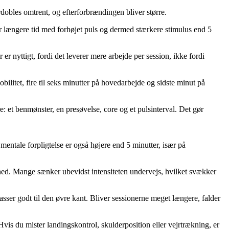
dobles omtrent, og efterforbrændingen bliver større.
er længere tid med forhøjet puls og dermed stærkere stimulus end 5
nyttigt, fordi det leverer mere arbejde per session, ikke fordi
bilitet, fire til seks minutter på hovedarbejde og sidste minut på
e: et benmønster, en presøvelse, core og et pulsinterval. Det gør
ntale forpligtelse er også højere end 5 minutter, især på
thed. Mange sænker ubevidst intensiteten undervejs, hvilket svækker
sser godt til den øvre kant. Bliver sessionerne meget længere, falder
 Hvis du mister landingskontrol, skulderposition eller vejrtrækning, er