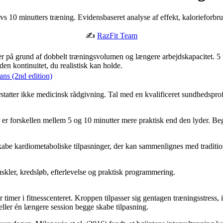
 10 minutters træning. Evidensbaseret analyse af effekt, kalorieforbrug
✍️
RazFit Team
ter på grund af dobbelt træningsvolumen og længere arbejdskapacitet. 5
en kontinuitet, du realistisk kan holde.
ans (2nd edition)
rstatter ikke medicinsk rådgivning. Tal med en kvalificeret sundhedsprof
 er forskellen mellem 5 og 10 minutter mere praktisk end den lyder. Beg
an skabe kardiometaboliske tilpasninger, der kan sammenlignes med trad
kler, kredsløb, efterlevelse og praktisk programmering.
er timer i fitnesscenteret. Kroppen tilpasser sig gentagen træningsstres
r eller én længere session begge skabe tilpasning.