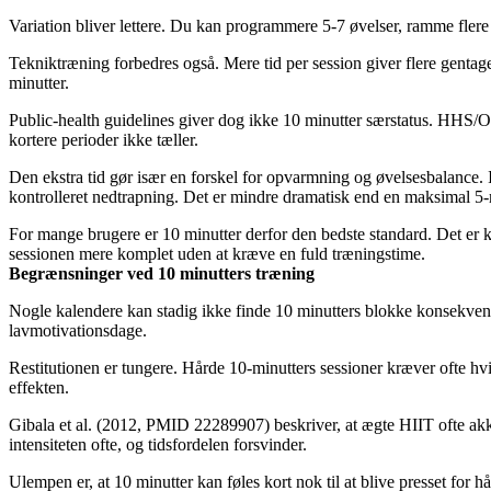
Variation bliver lettere. Du kan programmere 5-7 øvelser, ramme flere
Tekniktræning forbedres også. Mere tid per session giver flere gentag
minutter.
Public-health guidelines giver dog ikke 10 minutter særstatus. HHS/OD
kortere perioder ikke tæller.
Den ekstra tid gør især en forskel for opvarmning og øvelsesbalance. I 
kontrolleret nedtrapning. Det er mindre dramatisk end en maksimal 5-
For mange brugere er 10 minutter derfor den bedste standard. Det er ko
sessionen mere komplet uden at kræve en fuld træningstime.
Begrænsninger ved 10 minutters træning
Nogle kalendere kan stadig ikke finde 10 minutters blokke konsekvent
lavmotivationsdage.
Restitutionen er tungere. Hårde 10-minutters sessioner kræver ofte h
effekten.
Gibala et al. (2012, PMID 22289907) beskriver, at ægte HIIT ofte akku
intensiteten ofte, og tidsfordelen forsvinder.
Ulempen er, at 10 minutter kan føles kort nok til at blive presset for h