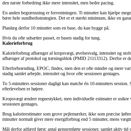
den næste forbedring ikke mere intensitet, men bedre pacing.
En anden begrænsning er forventningen. Ti minutter kan hjælpe meget, m
bære hele sundhedsstrategien. Det er et stærkt minimum, ikke en garan
Planlæg derfor 10 minutter som en base, du kan bygge på.
Hvis du ofte udsætter passet, er basen stadig for tung.
Kalorieforbrug
Kalorieforbrug afhænger af kropsvægt, øvelsesvalg, intensitet og stof
afhænger af protokol og træningsblok (PMID 21113312). Derfor er den 
Efterforbrænding, EPOC, findes, men den er ofte mindre og mere vari
stadig samlet arbejde, intensitet og hvor ofte sessionen gentages.
To 5-minutters sessioner dagligt kan matche én 10-minutters session. 
efterlevelsen er højere.
Kropsvægt ændrer regnestykket, men individuelle estimater er usikre v
sessionen gentages.
Brug kalorieestimater som grove pejlemærker, ikke som præcise løfter. 
minutter normalt giver mere energiforbrug end 5 minutter, mens vægtt
Mål derfor adfærd først: antal gennemførte sessioner, samlet aktiv tid 