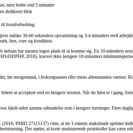
et, men bedre end 5 minutter
en dedikeret blok
 til formforbedring
n giver måske 30-60 sekunders opvarmning og 3-4 minutters reelt arbej
træk, ben, core og kondition.
indsats har næsten ingen plads til at komme sig. En 10-minutters session
(HHS/ODPHP, 2018), kræver ikke længere 10-minutters minimumsperioder
er, før morgenmad, i frokostpausen eller mens aftensmaden varmer. Bout
lettere at acceptere end en længere session. Når du først er i gang, fort
esse hårdt uden samme udmattelse som i længere træninger. Flere dagli
l. (2016, PMID 27115137) viste, at tre 1-minuts maksimale sprinter indl
dstræning. Det støtter, at korte strukturerede protokoller kan være rel