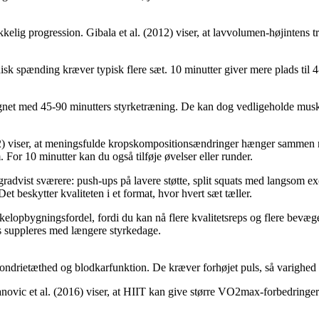
kelig progression. Gibala et al. (2012) viser, at lavvolumen-højinten
k spænding kræver typisk flere sæt. 10 minutter giver mere plads til 4-
gnet med 45-90 minutters styrketræning. De kan dog vedligeholde musk
) viser, at meningsfulde kropskompositionsændringer hænger sammen m
 For 10 minutter kan du også tilføje øvelser eller runder.
advist sværere: push-ups på lavere støtte, split squats med langsom exc
et beskytter kvaliteten i et format, hvor hvert sæt tæller.
lopbygningsfordel, fordi du kan nå flere kvalitetsreps og flere bevæge
s suppleres med længere styrkedage.
kondrietæthed og blodkarfunktion. De kræver forhøjet puls, så varighed
lanovic et al. (2016) viser, at HIIT kan give større VO2max-forbedrin