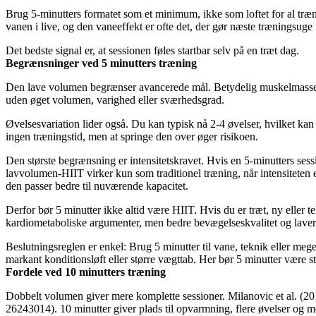
Brug 5-minutters formatet som et minimum, ikke som loftet for al træn
vanen i live, og den vaneeffekt er ofte det, der gør næste træningsuge
Det bedste signal er, at sessionen føles startbar selv på en træt dag.
Begrænsninger ved 5 minutters træning
Den lave volumen begrænser avancerede mål. Betydelig muskelmasse o
uden øget volumen, varighed eller sværhedsgrad.
Øvelsesvariation lider også. Du kan typisk nå 2-4 øvelser, hvilket 
ingen træningstid, men at springe den over øger risikoen.
Den største begrænsning er intensitetskravet. Hvis en 5-minutters sess
lavvolumen-HIIT virker kun som traditionel træning, når intensiteten 
den passer bedre til nuværende kapacitet.
Derfor bør 5 minutter ikke altid være HIIT. Hvis du er træt, ny eller t
kardiometaboliske argumenter, men bedre bevægelseskvalitet og lavere
Beslutningsreglen er enkel: Brug 5 minutter til vane, teknik eller me
markant konditionsløft eller større vægttab. Her bør 5 minutter være st
Fordele ved 10 minutters træning
Dobbelt volumen giver mere komplette sessioner. Milanovic et al. (2
26243014). 10 minutter giver plads til opvarmning, flere øvelser og m