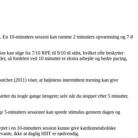
de. En 10-minutters session kan rumme 2 minutters opvarmning og 7-8
 kan stige fra 7/10 RPE til 9/10 til sidst, hvilket ofte beskytter
, så fordelen ved 10 minutter er ekstra arbejde og bedre pacing,
cher (2011) viser, at højintens intermittent træning kan give
sætter du nogle gange længere; selv når du stopper efter 5 minutter,
ge 5-minutters sessioner kan sprede stimulus gennem dagen og
ejret i en 10-minutters session kunne give kardiometaboliske
evante, ikke at daglig HIIT er nødvendig.