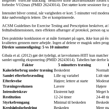
Begrebet “exercise snacking” beskriver korte aktivitetsbidder fordelt 
forbedre VO2max (PMID 26243014). Det støtter korte sessioner for pe
Intensitet bliver central, når varigheden er kort. 5 minutter ved mode
ikke nødvendigvis lettere. De er komprimerede.
ACSM Guidelines for Exercise Testing and Prescription beskriver, at 
fedttabsdimensionen, men effekten afhænger af protokol, person og sam
Den praktiske konklusion er at måle formatet på ugen, ikke kun på én 
kvaliteten gennem mere arbejde. Ingen af delene er magisk uden prog
Direkte sammenligning: 5 vs 10 minutter
Gibala et al. (2012) gør det tydeligt, at lavvolumen-HIIT kun matche
samlet ugentlig eksponering (PMID 26243014). Tabellen bør derfor læs
Faktor
5 minutters træning
Kalorieforbrug under træning
Beskedent
Normalt 
Samlet efterforbrænding
Lille og variabel
Lidt stø
Efterlevelse
Højere; lettere at starte
Moderat
Træningsvolumen
Lavere
Højere
Intensitetskrav
Ekstremt højt
Meget hø
Restitution
12-24 timer
24-48 t
Styrkefremgang
Minimal til beskeden
Beskede
Kredsløbsforbedring
Beskeden
Mere ma