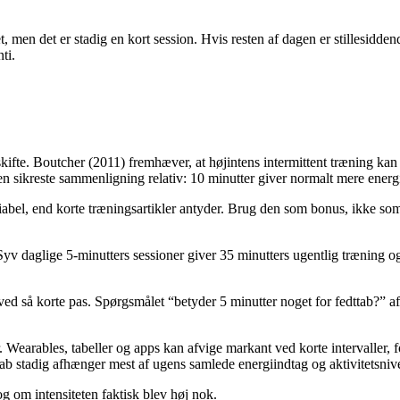
en det er stadig en kort session. Hvis resten af dagen er stillesiddend
ti.
skifte. Boutcher (2011) fremhæver, at højintens intermittent træning ka
sikreste sammenligning relativ: 10 minutter giver normalt mere energif
abel, end korte træningsartikler antyder. Brug den som bonus, ikke so
Syv daglige 5-minutters sessioner giver 35 minutters ugentlig træning og
ed så korte pas. Spørgsmålet “betyder 5 minutter noget for fedttab?” af
Wearables, tabeller og apps kan afvige markant ved korte intervaller, f
ab stadig afhænger mest af ugens samlede energiindtag og aktivitetsniv
og om intensiteten faktisk blev høj nok.