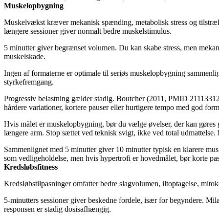
Muskelopbygning
Muskelvækst kræver mekanisk spænding, metabolisk stress og tilstræk
længere sessioner giver normalt bedre muskelstimulus.
5 minutter giver begrænset volumen. Du kan skabe stress, men mekanis
muskelskade.
Ingen af formaterne er optimale til seriøs muskelopbygning sammenli
styrkefremgang.
Progressiv belastning gælder stadig. Boutcher (2011, PMID 21113312
hårdere variationer, kortere pauser eller hurtigere tempo med god form.
Hvis målet er muskelopbygning, bør du vælge øvelser, der kan gøres gr
længere arm. Stop sættet ved teknisk svigt, ikke ved total udmattelse. D
Sammenlignet med 5 minutter giver 10 minutter typisk en klarere muske
som vedligeholdelse, men hvis hypertrofi er hovedmålet, bør korte pa
Kredsløbsfitness
Kredsløbstilpasninger omfatter bedre slagvolumen, iltoptagelse, mito
5-minutters sessioner giver beskedne fordele, især for begyndere. Mi
responsen er stadig dosisafhængig.