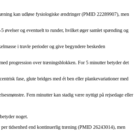
s træning kan udløse fysiologiske ændringer (PMID 22289907), men
5 øvelser og eventuelt to runder, hvilket øger samlet spænding og
elmasse i travle perioder og give begyndere beskeden
ed progression over træningsblokken. For 5 minutter betyder det
entrisk fase, glute bridges med ét ben eller plankevariationer med
lsesmønstre. Fem minutter kan stadig være nyttigt på rejsedage eller
 betyder noget.
ger per tidsenhed end kontinuerlig træning (PMID 26243014), men