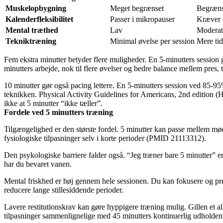
Muskelopbygning
Meget begrænset
Begræns
Kalenderfleksibilitet
Passer i mikropauser
Kræver 
Mental træthed
Lav
Moderat
Tekniktræning
Minimal øvelse per session
Mere tid
Fem ekstra minutter betyder flere muligheder. En 5-minutters sessio
minutters arbejde, nok til flere øvelser og bedre balance mellem pres, 
10 minutter gør også pacing lettere. En 5-minutters session ved 85-95% 
teknikken. Physical Activity Guidelines for Americans, 2nd edition 
ikke at 5 minutter “ikke tæller”.
Fordele ved 5 minutters træning
Tilgængelighed er den største fordel. 5 minutter kan passe mellem mød
fysiologiske tilpasninger selv i korte perioder (PMID 21113312).
Den psykologiske barriere falder også. “Jeg træner bare 5 minutter” er 
har du bevaret vanen.
Mental friskhed er høj gennem hele sessionen. Du kan fokusere og pr
reducere lange stillesiddende perioder.
Lavere restitutionskrav kan gøre hyppigere træning mulig. Gillen et a
tilpasninger sammenlignelige med 45 minutters kontinuerlig udholdenhe