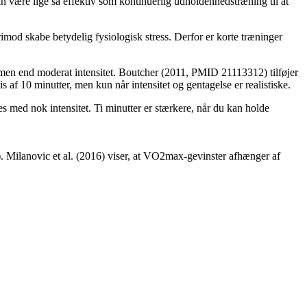
an være lige så effektiv som kontinuerlig udholdenhedstræning til at
imod skabe betydelig fysiologisk stress. Derfor er korte træninger
umen end moderat intensitet. Boutcher (2011, PMID 21113312) tilføjer
af 10 minutter, men kun når intensitet og gentagelse er realistiske.
s med nok intensitet. Ti minutter er stærkere, når du kan holde
). Milanovic et al. (2016) viser, at VO2max-gevinster afhænger af