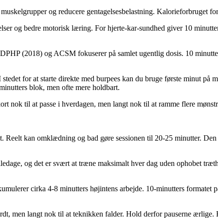
 muskelgrupper og reducere gentagelsesbelastning. Kalorieforbruget for
elser og bedre motorisk læring. For hjerte-kar-sundhed giver 10 minutt
PHP (2018) og ACSM fokuserer på samlet ugentlig dosis. 10 minutter er 
stedet for at starte direkte med burpees kan du bruge første minut på mo
minutters blok, men ofte mere holdbart.
rt nok til at passe i hverdagen, men langt nok til at ramme flere mønstr
. Reelt kan omklædning og bad gøre sessionen til 20-25 minutter. Den me
viledage, og det er svært at træne maksimalt hver dag uden ophobet træ
mulerer cirka 4-8 minutters højintens arbejde. 10-minutters formatet pa
årdt, men langt nok til at teknikken falder. Hold derfor pauserne ærlige.