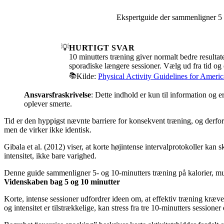
Ekspertguide der sammenligner 5 vs
💡
HURTIGT SVAR
10 minutters træning giver normalt bedre resulta
sporadiske længere sessioner. Vælg ud fra tid og d
📚
Kilde:
Physical Activity Guidelines for Americ
Ansvarsfraskrivelse
: Dette indhold er kun til information og e
oplever smerte.
Tid er den hyppigst nævnte barriere for konsekvent træning, og derfor
men de virker ikke identisk.
Gibala et al. (2012) viser, at korte højintense intervalprotokoller k
intensitet, ikke bare varighed.
Denne guide sammenligner 5- og 10-minutters træning på kalorier, mus
Videnskaben bag 5 og 10 minutter
Korte, intense sessioner udfordrer ideen om, at effektiv træning kræv
og intensitet er tilstrækkelige, kan stress fra tre 10-minutters sessione