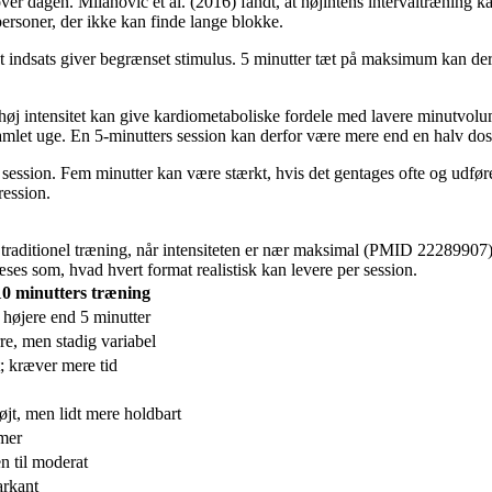
over dagen. Milanovic et al. (2016) fandt, at højintens intervaltræning k
rsoner, der ikke kan finde lange blokke.
rat indsats giver begrænset stimulus. 5 minutter tæt på maksimum kan der
høj intensitet kan give kardiometaboliske fordele med lavere minutvol
let uge. En 5-minutters session kan derfor være mere end en halv dosis 
session. Fem minutter kan være stærkt, hvis det gentages ofte og udføre
ression.
r traditionel træning, når intensiteten er nær maksimal (PMID 22289907
es som, hvad hvert format realistisk kan levere per session.
10 minutters træning
højere end 5 minutter
rre, men stadig variabel
; kræver mere tid
jt, men lidt mere holdbart
imer
n til moderat
rkant