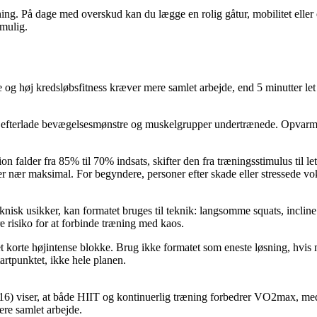
ing. På dage med overskud kan du lægge en rolig gåtur, mobilitet eller
 mulig.
g høj kredsløbsfitness kræver mere samlet arbejde, end 5 minutter le
kan efterlade bevægelsesmønstre og muskelgrupper undertrænede. Opvarm
ion falder fra 85% til 70% indsats, skifter den fra træningsstimulus til 
er nær maksimal. For begyndere, personer efter skade eller stressede vok
eknisk usikker, kan formatet bruges til teknik: langsomme squats, inclin
 risiko for at forbinde træning med kaos.
get korte højintense blokke. Brug ikke formatet som eneste løsning, hv
artpunktet, ikke hele planen.
016) viser, at både HIIT og kontinuerlig træning forbedrer VO2max, me
ere samlet arbejde.