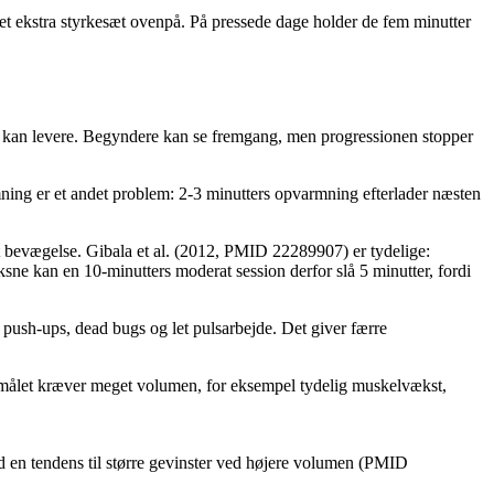
 et ekstra styrkesæt ovenpå. På pressede dage holder de fem minutter
t kan levere. Begyndere kan se fremgang, men progressionen stopper
ning er et andet problem: 2-3 minutters opvarmning efterlader næsten
let bevægelse. Gibala et al. (2012, PMID 22289907) er tydelige:
sne kan en 10-minutters moderat session derfor slå 5 minutter, fordi
e push-ups, dead bugs og let pulsarbejde. Det giver færre
is målet kræver meget volumen, for eksempel tydelig muskelvækst,
d en tendens til større gevinster ved højere volumen (PMID