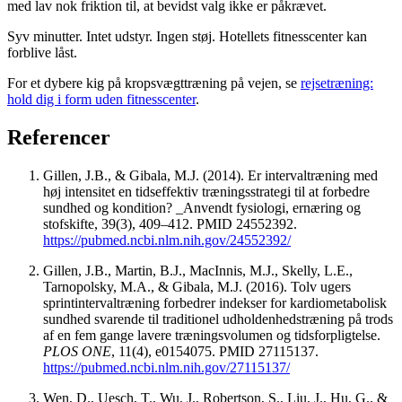
med lav nok friktion til, at bevidst valg ikke er påkrævet.
Syv minutter. Intet udstyr. Ingen støj. Hotellets fitnesscenter kan
forblive låst.
For et dybere kig på kropsvægttræning på vejen, se
rejsetræning:
hold dig i form uden fitnesscenter
.
Referencer
Gillen, J.B., & Gibala, M.J. (2014). Er intervaltræning med
høj intensitet en tidseffektiv træningsstrategi til at forbedre
sundhed og kondition? _Anvendt fysiologi, ernæring og
stofskifte, 39(3), 409–412. PMID 24552392.
https://pubmed.ncbi.nlm.nih.gov/24552392/
Gillen, J.B., Martin, B.J., MacInnis, M.J., Skelly, L.E.,
Tarnopolsky, M.A., & Gibala, M.J. (2016). Tolv ugers
sprintintervaltræning forbedrer indekser for kardiometabolisk
sundhed svarende til traditionel udholdenhedstræning på trods
af en fem gange lavere træningsvolumen og tidsforpligtelse.
PLOS ONE
, 11(4), e0154075. PMID 27115137.
https://pubmed.ncbi.nlm.nih.gov/27115137/
Wen, D., Uesch, T., Wu, J., Robertson, S., Liu, J., Hu, G., &