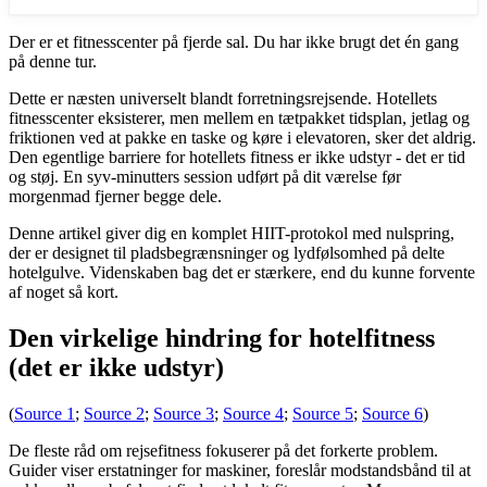
Der er et fitnesscenter på fjerde sal. Du har ikke brugt det én gang
på denne tur.
Dette er næsten universelt blandt forretningsrejsende. Hotellets
fitnesscenter eksisterer, men mellem en tætpakket tidsplan, jetlag og
friktionen ved at pakke en taske og køre i elevatoren, sker det aldrig.
Den egentlige barriere for hotellets fitness er ikke udstyr - det er tid
og støj. En syv-minutters session udført på dit værelse før
morgenmad fjerner begge dele.
Denne artikel giver dig en komplet HIIT-protokol med nulspring,
der er designet til pladsbegrænsninger og lydfølsomhed på delte
hotelgulve. Videnskaben bag det er stærkere, end du kunne forvente
af noget så kort.
Den virkelige hindring for hotelfitness
(det er ikke udstyr)
(
Source 1
;
Source 2
;
Source 3
;
Source 4
;
Source 5
;
Source 6
)
De fleste råd om rejsefitness fokuserer på det forkerte problem.
Guider viser erstatninger for maskiner, foreslår modstandsbånd til at