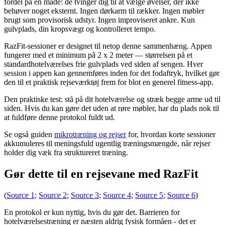
fordel på én måde: de tvinger dig til at vælge øvelser, der ikke
behøver noget eksternt. Ingen dørkarm til rækker. Ingen møbler
brugt som provisorisk udstyr. Ingen improviseret ankre. Kun
gulvplads, din kropsvægt og kontrolleret tempo.
RazFit-sessioner er designet til netop denne sammenhæng. Appen
fungerer med et minimum på 2 x 2 meter — størrelsen på et
standardhotelværelses frie gulvplads ved siden af ​​sengen. Hver
session i appen kan gennemføres inden for det fodaftryk, hvilket gør
den til et praktisk rejseværktøj frem for blot en generel fitness-app.
Den praktiske test: stå på dit hotelværelse og stræk begge arme ud til
siden. Hvis du kan gøre det uden at røre møbler, har du plads nok til
at fuldføre denne protokol fuldt ud.
Se også guiden
mikrotræning og rejser
for, hvordan korte sessioner
akkumuleres til meningsfuld ugentlig træningsmængde, når rejser
holder dig væk fra struktureret træning.
Gør dette til en rejsevane med RazFit
(
Source 1
;
Source 2
;
Source 3
;
Source 4
;
Source 5
;
Source 6
)
En protokol er kun nyttig, hvis du gør det. Barrieren for
hotelværelsestræning er næsten aldrig fysisk formåen - det er