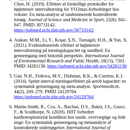
Chen, H. (2019). Effekter af forskellige protokoller for
højintensiv intervaltræning for VO2max-forbedringer hos
voksne: En meta-analyse af randomiserede kontrollerede
forsøg.
Journal of Science and Medicine in Sport
, 22(8), 941–
947. PMID 30733142.
https://pubmed.ncbi.nlm.nih.gov/30733142/
Atakan, M.M., Li, Y., Koşar, Ş.N., Turnagöl, H.H., & Yan, X.
(2021). Evidensbaserede effekter af højintensiv
intervaltræning på træningskapacitet og sundhed: En
gennemgang med historisk perspektiv.
International Journal
of Environmental Research and Public Health
, 18(13), 7201.
PMID 34281138.
https://pubmed.ncbi.nlm.nih.gov/34281138/
Gist, N.H., Fedewa, M.V., Dishman, R.K., & Cureton, K.J.
(2014). Sprint interval træningseffekter på aerob kapacitet: en
systematisk gennemgang og meta-analyse.
Sportsmedicin
,
44(2), 269–279. PMID 24129784.
https://pubmed.ncbi.nlm.nih.gov/24129784/
Martin-Smith, R., Cox, A., Buchan, D.S., Baker, J.S., Grace,
F., & Sculthorpe, N. (2020). HIIT forbedrer
kardiorespiratorisk kondition hos sunde, overvægtige og fede
unge: En systematisk gennemgang og metaanalyse af
kontrollerede undersøgelser.
International Journal of