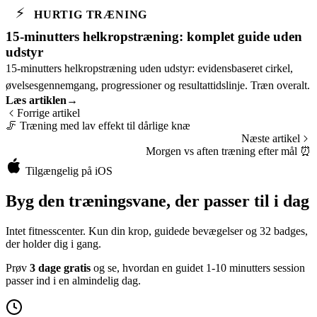
⚡
HURTIG TRÆNING
15-minutters helkropstræning: komplet guide uden
udstyr
15-minutters helkropstræning uden udstyr: evidensbaseret cirkel,
øvelsesgennemgang, progressioner og resultattidslinje. Træn overalt.
Læs artiklen
→
Forrige artikel
🦵
Træning med lav effekt til dårlige knæ
Næste artikel
Morgen vs aften træning efter mål
⏰
Tilgængelig på iOS
Byg den træningsvane, der passer til i dag
Intet fitnesscenter. Kun din krop, guidede bevægelser og 32 badges,
der holder dig i gang.
Prøv
3 dage gratis
og se, hvordan en guidet 1-10 minutters session
passer ind i en almindelig dag.