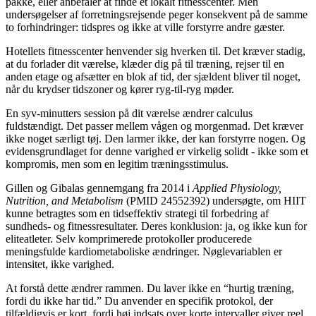
pakke, eller anbefaler at finde et lokalt fitnesscenter. Men
undersøgelser af forretningsrejsende peger konsekvent på de samme
to forhindringer: tidspres og ikke at ville forstyrre andre gæster.
Hotellets fitnesscenter henvender sig hverken til. Det kræver stadig,
at du forlader dit værelse, klæder dig på til træning, rejser til en
anden etage og afsætter en blok af tid, der sjældent bliver til noget,
når du krydser tidszoner og kører ryg-til-ryg møder.
En syv-minutters session på dit værelse ændrer calculus
fuldstændigt. Det passer mellem vågen og morgenmad. Det kræver
ikke noget særligt tøj. Den larmer ikke, der kan forstyrre nogen. Og
evidensgrundlaget for denne varighed er virkelig solidt - ikke som et
kompromis, men som en legitim træningsstimulus.
Gillen og Gibalas gennemgang fra 2014 i
Applied Physiology,
Nutrition, and Metabolism
(PMID 24552392) undersøgte, om HIIT
kunne betragtes som en tidseffektiv strategi til forbedring af
sundheds- og fitnessresultater. Deres konklusion: ja, og ikke kun for
eliteatleter. Selv komprimerede protokoller producerede
meningsfulde kardiometaboliske ændringer. Nøglevariablen er
intensitet, ikke varighed.
At forstå dette ændrer rammen. Du laver ikke en “hurtig træning,
fordi du ikke har tid.” Du anvender en specifik protokol, der
tilfældigvis er kort, fordi høj indsats over korte intervaller giver reel