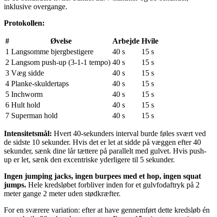
inklusive overgange.
Protokollen:
#
Øvelse
Arbejde
Hvile
1
Langsomme bjergbestigere
40 s
15 s
2
Langsom push-up (3-1-1 tempo)
40 s
15 s
3
Væg sidde
40 s
15 s
4
Planke-skuldertaps
40 s
15 s
5
Inchworm
40 s
15 s
6
Hult hold
40 s
15 s
7
Superman hold
40 s
15 s
Intensitetsmål:
Hvert 40-sekunders interval burde føles svært ved
de sidste 10 sekunder. Hvis det er let at sidde på væggen efter 40
sekunder, sænk dine lår tættere på parallelt med gulvet. Hvis push-
up er let, sænk den excentriske yderligere til 5 sekunder.
Ingen jumping jacks, ingen burpees med et hop, ingen squat
jumps.
Hele kredsløbet forbliver inden for et gulvfodaftryk på 2
meter gange 2 meter uden stødkræfter.
For en sværere variation: efter at have gennemført dette kredsløb én