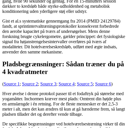
gang, hvile 90 sekunder og gentag. For en 15-minutters session
dækker to kredsløb både styrke-udholdenhed og metabolisk
konditionering uden yderligere støj eller udstyr.
Gist et al.s systematiske gennemgang fra 2014 (PMID 24129784)
fandt, at sprintintervaltræningsprotokoller konsekvent forbedrede
den aerobe kapacitet på tværs af undersøgelser. Mens denne
forskning brugte cykelergometre, gælder princippet: det fysiologiske
signal fra højanstrengelsesintervaller overføres på tværs af
modaliteter. Dit hotelværelseskredsløb, udført med ægte indsats,
anvender den samme mekanisme.
Pladsbegrænsninger: Sådan træner du på
4 kvadratmeter
(
Source 1
;
Source 2
;
Source 3
;
Source 4
;
Source 5
;
Source 6
)
Hver øvelse i denne protokol passer til et fodaftryk på størrelse med
yogamåtter. Inchormen kræver mest plads: Omtrent din højde plus
en armslængde i én retning. For de fleste mennesker er det 2,5-3
meter i alt, men det kan ændres til kun at gå hænderne frem, så langt
pladsen tillader det og derefter vende tilbage.
De specifikke begrænsninger ved hotelværelsestræning virker til din