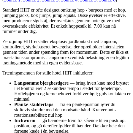
Standard HIIT er ofte designet omkring hop - burpees med et hop,
jumping jacks, box jumps, jump squats. Disse øvelser er effektive,
men producerer stødstøj, der overføres gennem hotelgulve med
overraskende effektivitet. Et enkelt hoppestik kl. 7.00 kan nå
rummet under dig.
Zero-jump HIIT erstatter eksplosiv jordkontakt med langsom,
kontrolleret, styrkebaseret bevægelse, der opretholder intensiteten
gennem tiden under spænding frem for momentum. Dette er ikke et
præstationskompromis - langsom excentrisk belastning er en legitim
træningsmetode med sin egen evidensbase.
Træningsmenuen for stille hotel HIIT inkluderer:
Langsomme bjergbestigere
— bring hvert knæ mod brystet
i et kontrolleret 2-sekunders tempo i stedet for løbetempo.
Hoftebøjeren og kernebehovet forbliver højt; gulvkontakten er
minimal.
Planke-skuldertaps
— fra en plankeposition rører du
skiftevis skuldre med den modsatte hånd. Kræver anti-
rotationsstabilitet; nul hop.
Inchworm
— gå hænderne frem fra stående til en push-up-
position, og gå derefter fødder til hænder. Dækker hele den
forreste kæde i én bevægelse.