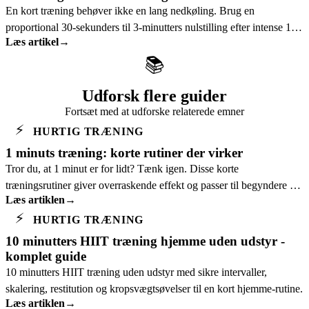
En kort træning behøver ikke en lang nedkøling. Brug en
proportional 30-sekunders til 3-minutters nulstilling efter intense 1-
Læs artikel
→
10 minutters sessioner.
📚
Udforsk flere guider
Fortsæt med at udforske relaterede emner
⚡
HURTIG TRÆNING
1 minuts træning: korte rutiner der virker
Tror du, at 1 minut er for lidt? Tænk igen. Disse korte
træningsrutiner giver overraskende effekt og passer til begyndere og
Læs artiklen
→
travle dage.
⚡
HURTIG TRÆNING
10 minutters HIIT træning hjemme uden udstyr -
komplet guide
10 minutters HIIT træning uden udstyr med sikre intervaller,
skalering, restitution og kropsvægtsøvelser til en kort hjemme-rutine.
Læs artiklen
→