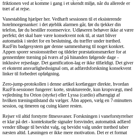
friktionen ved at komme i gang i et ukendt miljø, når du allerede er
træt af at rejse.
Vanestabling hjælper her. Vedhæft sessionen til et eksisterende
hotelmorgenanker: i det øjeblik alarmen går, før du tjekker din
telefon, før du bestiller roomservice. Udløseren behøver ikke at være
perfekt; det skal bare være konsekvent nok til, at start bliver
automatisk i stedet for en beslutning, du træffer under træthed.
RazFits badgesystem gør denne sammenhæng til noget konkret.
Appen sporer sessionsstriber og tildeler præstationsmærker for at
gennemføre træning på tværs af på hinanden følgende dage -
inklusive rejsedage. Det gamification-lag er ikke tilfældigt. Det giver
et eksternt ansvarlighedssignal om, at adfærdsforskning konsekvent
linker til forbedret opfølgning.
Zero-jump-protokollen i denne artikel kortlægger direkte, hvordan
RazFit-sessioner fungerer: korte, strukturerede, kun kropsvægt, med
vejledning fra Orion (styrke) eller Lyssa (cardio) afhængigt af
hvilken træningstilstand du vælger. Åbn appen, vælg en 7-minutters
session, og timeren og cuing klarer resten.
Rejser vil altid forstyrre fitnessvaner. Forskningen i vaneforstyrrelser
er klar på det - kontekstuelle signaler forsvinder, automatisk adfærd
vender tilbage til bevidst valg, og bevidst valg under træthed taber
næsten altid. Løsningen er ikke mere motivation. Det er et format