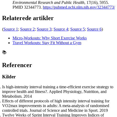
Environmental Research and Public Health
, 17(16), 5955.
PMID 32344773.
https://pubmed.ncbi.nlm.nih.gov/32344773/
Relaterede artikler
(
Source 1
;
Source 2
;
Source 3
;
Source 4
;
Source 5
;
Source 6
)
Micro-Workouts: Why Short Exercise Works
Travel Workouts: Stay Fit Without a Gym
📚
Referencer
Kilder
Is high-intensity interval training a time-efficient exercise strategy to
improve health and fitness?. Applied Physiology, Nutrition, and
Metabolism. 2014
Effects of different protocols of high intensity interval training for
VO2max improvements in adults: A meta-analysis of randomised
controlled trials. Journal of Science and Medicine in Sport. 2019
Twelve Weeks of Sprint Interval Training Improves Indices of