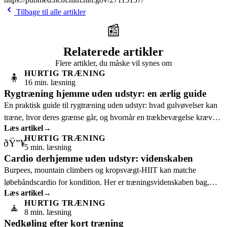
Tilbage til alle artikler
📰
Relaterede artikler
Flere artikler, du måske vil synes om
HURTIG TRÆNING
🧍
16 min. læsning
Rygtræning hjemme uden udstyr: en ærlig guide
En praktisk guide til rygtræning uden udstyr: hvad gulvøvelser kan
træne, hvor deres grænse går, og hvornår en trækbevægelse kræver
Læs artikel
→
mere modstand.
HURTIG TRÆNING
ðŸ”¥
5 min. læsning
Cardio derhjemme uden udstyr: videnskaben
Burpees, mountain climbers og kropsvægt-HIIT kan matche
løbebåndscardio for kondition. Her er træningsvidenskaben bag,
Læs artikel
→
kort forklaret.
HURTIG TRÆNING
🧘
8 min. læsning
Nedkøling efter kort træning