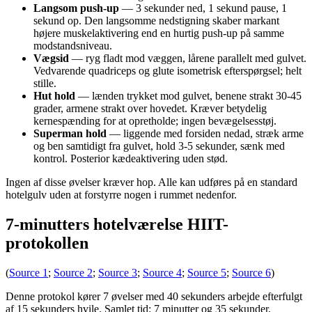
Langsom push-up
— 3 sekunder ned, 1 sekund pause, 1
sekund op. Den langsomme nedstigning skaber markant
højere muskelaktivering end en hurtig push-up på samme
modstandsniveau.
Vægsid
— ryg fladt mod væggen, lårene parallelt med gulvet.
Vedvarende quadriceps og glute isometrisk efterspørgsel; helt
stille.
Hut hold
— lænden trykket mod gulvet, benene strakt 30-45
grader, armene strakt over hovedet. Kræver betydelig
kernespænding for at opretholde; ingen bevægelsesstøj.
Superman hold
— liggende med forsiden nedad, stræk arme
og ben samtidigt fra gulvet, hold 3-5 sekunder, sænk med
kontrol. Posterior kædeaktivering uden stød.
Ingen af ​​disse øvelser kræver hop. Alle kan udføres på en standard
hotelgulv uden at forstyrre nogen i rummet nedenfor.
7-minutters hotelværelse HIIT-
protokollen
(
Source 1
;
Source 2
;
Source 3
;
Source 4
;
Source 5
;
Source 6
)
Denne protokol kører 7 øvelser med 40 sekunders arbejde efterfulgt
af 15 sekunders hvile. Samlet tid: 7 minutter og 35 sekunder,