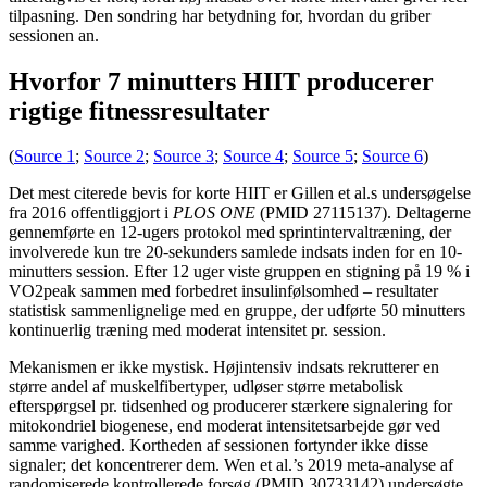
tilpasning. Den sondring har betydning for, hvordan du griber
sessionen an.
Hvorfor 7 minutters HIIT producerer
rigtige fitnessresultater
(
Source 1
;
Source 2
;
Source 3
;
Source 4
;
Source 5
;
Source 6
)
Det mest citerede bevis for korte HIIT er Gillen et al.s undersøgelse
fra 2016 offentliggjort i
PLOS ONE
(PMID 27115137). Deltagerne
gennemførte en 12-ugers protokol med sprintintervaltræning, der
involverede kun tre 20-sekunders samlede indsats inden for en 10-
minutters session. Efter 12 uger viste gruppen en stigning på 19 % i
VO2peak sammen med forbedret insulinfølsomhed – resultater
statistisk sammenlignelige med en gruppe, der udførte 50 minutters
kontinuerlig træning med moderat intensitet pr. session.
Mekanismen er ikke mystisk. Højintensiv indsats rekrutterer en
større andel af muskelfibertyper, udløser større metabolisk
efterspørgsel pr. tidsenhed og producerer stærkere signalering for
mitokondriel biogenese, end moderat intensitetsarbejde gør ved
samme varighed. Kortheden af ​​sessionen fortynder ikke disse
signaler; det koncentrerer dem. Wen et al.’s 2019 meta-analyse af
randomiserede kontrollerede forsøg (PMID 30733142) undersøgte