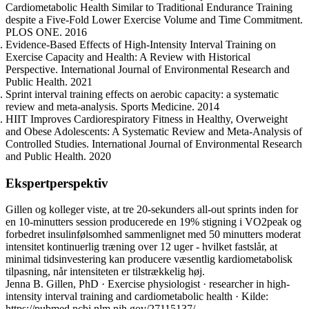
Cardiometabolic Health Similar to Traditional Endurance Training
despite a Five-Fold Lower Exercise Volume and Time Commitment.
PLOS ONE. 2016
Evidence-Based Effects of High-Intensity Interval Training on
Exercise Capacity and Health: A Review with Historical
Perspective. International Journal of Environmental Research and
Public Health. 2021
Sprint interval training effects on aerobic capacity: a systematic
review and meta-analysis. Sports Medicine. 2014
HIIT Improves Cardiorespiratory Fitness in Healthy, Overweight
and Obese Adolescents: A Systematic Review and Meta-Analysis of
Controlled Studies. International Journal of Environmental Research
and Public Health. 2020
Ekspertperspektiv
Gillen og kolleger viste, at tre 20-sekunders all-out sprints inden for
en 10-minutters session producerede en 19% stigning i VO2peak og
forbedret insulinfølsomhed sammenlignet med 50 minutters moderat
intensitet kontinuerlig træning over 12 uger - hvilket fastslår, at
minimal tidsinvestering kan producere væsentlig kardiometabolisk
tilpasning, når intensiteten er tilstrækkelig høj.
Jenna B. Gillen, PhD · Exercise physiologist · researcher in high-
intensity interval training and cardiometabolic health · Kilde:
https://pubmed.ncbi.nlm.nih.gov/27115137/