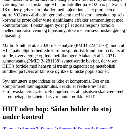
virkningerne af forskellige HIIT-protokoller på VO2max på tværs af
18 undersøgelser. Protokoller med højere intensitet producerede
større VO2max-forbedringer end dem med lavere intensitet, og selv
kortvarige protokoller viste signifikante effekter sammenlignet med
kontrolforhold. Forskningen tyder på et dosis-respons forhold
mellem indsatsniveau og tilpasning, ikke mellem sessionslængde og
tilpasning.
Martin-Smith et al.’s 2020-metaanalyse (PMID 32344773) fandt, at
HIIT pålideligt forbedrede kardiorespiratorisk kondition på tværs af
sunde, overvægtige og fede befolkninger. Atakan et al.’s 2021-
gennemgang (PMID 34281138) syntetiserede beviser, der viser
HIIT’s fordele med hensyn til træningskapacitet og metabolisk
sundhed på tværs af kliniske og ikke-kliniske populationer.
Syv minutters ægte indsats er ikke et kompromis. Det er en
komprimeret træningsstimulus, der stiller reelle krav til dit
kardiovaskulære system. Betingelsen er, at indsatsen skal være reel
— en behagelig løbetur i syv minutter er ikke HIIT.
HIIT uden hop: Sådan holder du støj
under kontrol
(
Source 1
;
Source 2
;
Source 3
;
Source 4
;
Source 5
;
Source 6
)