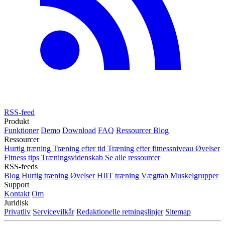
RSS-feed
Produkt
Funktioner
Demo
Download
FAQ
Ressourcer
Blog
Ressourcer
Hurtig træning
Træning efter tid
Træning efter fitnessniveau
Øvelser
Fitness tips
Træningsvidenskab
Se alle ressourcer
RSS-feeds
Blog
Hurtig træning
Øvelser
HIIT træning
Vægttab
Muskelgrupper
Support
Kontakt
Om
Juridisk
Privatliv
Servicevilkår
Redaktionelle retningslinjer
Sitemap