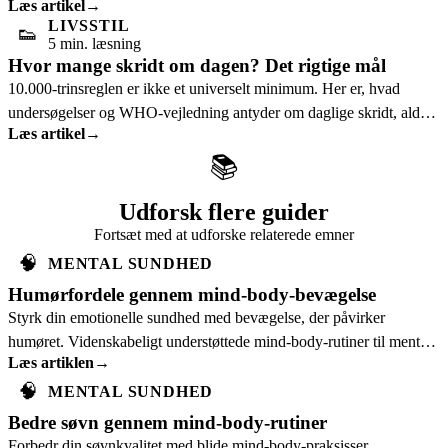
Læs artikel
→
konstatering fra 2023 om...
LIVSSTIL
👟
5 min. læsning
Hvor mange skridt om dagen? Det rigtige mål
10.000-trinsreglen er ikke et universelt minimum. Her er, hvad
undersøgelser og WHO-vejledning antyder om daglige skridt, alder
Læs artikel
→
og realistiske...
📚
Udforsk flere guider
Fortsæt med at udforske relaterede emner
🧠
MENTAL SUNDHED
Humørfordele gennem mind-body-bevægelse
Styrk din emotionelle sundhed med bevægelse, der påvirker
humøret. Videnskabeligt understøttede mind-body-rutiner til mental
Læs artiklen
→
trivsel.
🧠
MENTAL SUNDHED
Bedre søvn gennem mind-body-rutiner
Forbedr din søvnkvalitet med blide mind-body-praksisser.