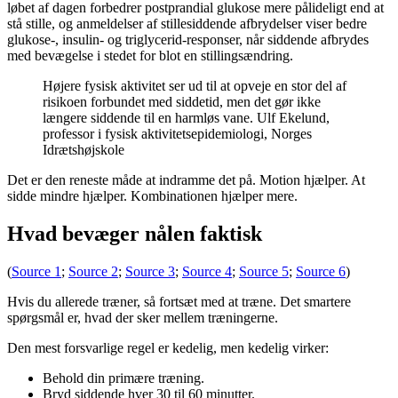
løbet af dagen forbedrer postprandial glukose mere pålideligt end at
stå stille, og anmeldelser af stillesiddende afbrydelser viser bedre
glukose-, insulin- og triglycerid-responser, når siddende afbrydes
med bevægelse i stedet for blot en stillingsændring.
Højere fysisk aktivitet ser ud til at opveje en stor del af
risikoen forbundet med siddetid, men det gør ikke
længere siddende til en harmløs vane. Ulf Ekelund,
professor i fysisk aktivitetsepidemiologi, Norges
Idrætshøjskole
Det er den reneste måde at indramme det på. Motion hjælper. At
sidde mindre hjælper. Kombinationen hjælper mere.
Hvad bevæger nålen faktisk
(
Source 1
;
Source 2
;
Source 3
;
Source 4
;
Source 5
;
Source 6
)
Hvis du allerede træner, så fortsæt med at træne. Det smartere
spørgsmål er, hvad der sker mellem træningerne.
Den mest forsvarlige regel er kedelig, men kedelig virker:
Behold din primære træning.
Bryd siddende hver 30 til 60 minutter.