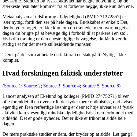
beviserne. Siddetid og fysisk aktivitet har begge betydning, og de
stærkeste resultater kommer fra at forbedre begge, ikke kun den ene.
Metaanalysen af ​​tidsforbrug af dødelighed (PMID 31272857) er
især nyttig, fordi den ser på hele dagen. Budskabet er enkelt: Det,
der betyder noget, er ikke kun, om du trænede, men hvor meget af
dagen du brugte på at bevæge dig i forhold til at parkere i en stol.
Hvis din træning er den eneste rigtige bevægelse, du får, lever du
stadig i et for det meste stillesiddende mønster.
Tænk på det som at betale én faktura i en stak på ti. Nyttig. Ikke
komplet.
Hvad forskningen faktisk understøtter
(
Source 1
;
Source 2
;
Source 3
;
Source 4
;
Source 5
;
Source 6
)
Lancet-analysen af Ekelund og kolleger (PMID 27475271) bliver
ofte forenklet til en overskrift, der lyder mere optimistisk, end avisen
egentlig er. Den retfærdige læsning er denne: høje niveauer af fysisk
aktivitet kan væsentligt mindske dødelighedsrisikoen forbundet med
siddetid. Det er gode nyheder. Det er ikke et frikort at sidde hele
dagen.
De mere praktiske studier er dem, der bryder op at sidde. Let gang i