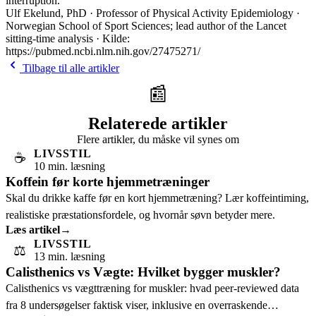
interruption.
Ulf Ekelund, PhD · Professor of Physical Activity Epidemiology ·
Norwegian School of Sport Sciences; lead author of the Lancet
sitting-time analysis · Kilde:
https://pubmed.ncbi.nlm.nih.gov/27475271/
Tilbage til alle artikler
📰
Relaterede artikler
Flere artikler, du måske vil synes om
LIVSSTIL
☕
10 min. læsning
Koffein før korte hjemmetræninger
Skal du drikke kaffe før en kort hjemmetræning? Lær koffeintiming,
realistiske præstationsfordele, og hvornår søvn betyder mere.
Læs artikel
→
LIVSSTIL
⚖️
13 min. læsning
Calisthenics vs Vægte: Hvilket bygger muskler?
Calisthenics vs vægttræning for muskler: hvad peer-reviewed data
fra 8 undersøgelser faktisk viser, inklusive en overraskende