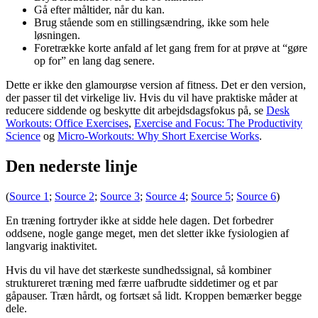
Gå efter måltider, når du kan.
Brug stående som en stillingsændring, ikke som hele
løsningen.
Foretrække korte anfald af let gang frem for at prøve at “gøre
op for” en lang dag senere.
Dette er ikke den glamourøse version af fitness. Det er den version,
der passer til det virkelige liv. Hvis du vil have praktiske måder at
reducere siddende og beskytte dit arbejdsdagsfokus på, se
Desk
Workouts: Office Exercises
,
Exercise and Focus: The Productivity
Science
og
Micro-Workouts: Why Short Exercise Works
.
Den nederste linje
(
Source 1
;
Source 2
;
Source 3
;
Source 4
;
Source 5
;
Source 6
)
En træning fortryder ikke at sidde hele dagen. Det forbedrer
oddsene, nogle gange meget, men det sletter ikke fysiologien af ​​
langvarig inaktivitet.
Hvis du vil have det stærkeste sundhedssignal, så kombiner
struktureret træning med færre uafbrudte siddetimer og et par
gåpauser. Træn hårdt, og fortsæt så lidt. Kroppen bemærker begge
dele.