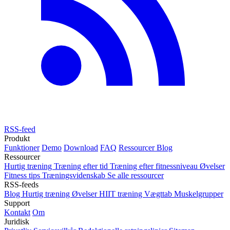
RSS-feed
Produkt
Funktioner
Demo
Download
FAQ
Ressourcer
Blog
Ressourcer
Hurtig træning
Træning efter tid
Træning efter fitnessniveau
Øvelser
Fitness tips
Træningsvidenskab
Se alle ressourcer
RSS-feeds
Blog
Hurtig træning
Øvelser
HIIT træning
Vægttab
Muskelgrupper
Support
Kontakt
Om
Juridisk