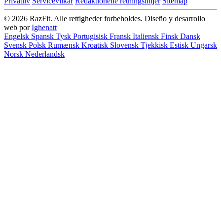
Privatliv
Servicevilkår
Redaktionelle retningslinjer
Sitemap
© 2026 RazFit. Alle rettigheder forbeholdes.
Diseño y desarrollo
web por
Ighenatt
Engelsk
Spansk
Tysk
Portugisisk
Fransk
Italiensk
Finsk
Dansk
Svensk
Polsk
Rumænsk
Kroatisk
Slovensk
Tjekkisk
Estisk
Ungarsk
Norsk
Nederlandsk