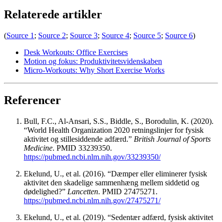
Relaterede artikler
(
Source 1
;
Source 2
;
Source 3
;
Source 4
;
Source 5
;
Source 6
)
Desk Workouts: Office Exercises
Motion og fokus: Produktivitetsvidenskaben
Micro-Workouts: Why Short Exercise Works
Referencer
Bull, F.C., Al-Ansari, S.S., Biddle, S., Borodulin, K. (2020).
“World Health Organization 2020 retningslinjer for fysisk
aktivitet og stillesiddende adfærd.”
British Journal of Sports
Medicine
. PMID 33239350.
https://pubmed.ncbi.nlm.nih.gov/33239350/
Ekelund, U., et al. (2016). “Dæmper eller eliminerer fysisk
aktivitet den skadelige sammenhæng mellem siddetid og
dødelighed?”
Lancetten
. PMID 27475271.
https://pubmed.ncbi.nlm.nih.gov/27475271/
Ekelund, U., et al. (2019). “Sedentær adfærd, fysisk aktivitet