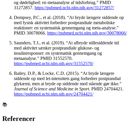
og dødelighed: en metaanalyse af tidsforbrug.” PMID
31272857.
https://pubmed.ncbi.nlm.nih.gov/31272857/
Dempsey, P.C., et al. (2018). “At bryde længere siddende op
med fysisk aktivitet forbedrer postprandiale metaboliske
reaktioner: en systematisk gennemgang og meta-analyse.”
PMID 30078066.
https://pubmed.ncbi.nlm.nih.gov/30078066/
Saunders, T.J., et al. (2019). “At afbryde stillesiddende tid
med aktivitet sænker postprandiale glukose- og
insulinresponser: en systematisk gennemgang og
metaanalyse.” PMID 31552570.
https://pubmed.ncbi.nlm.nih.gov/31552570/
Bailey, D.P., & Locke, C.D. (2015). “At bryde længere
siddende op med let-intensitets gang forbedrer postprandial
glykæmi, men at bryde op siddende med stående gør ikke.”
Journal of Science and Medicine in Sport
. PMID 24704421.
https://pubmed.ncbi.nlm.nih.gov/24704421/
📚
Referencer