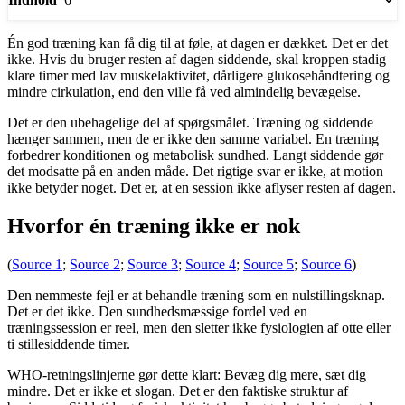
Én god træning kan få dig til at føle, at dagen er dækket. Det er det
ikke. Hvis du bruger resten af ​​dagen siddende, skal kroppen stadig
klare timer med lav muskelaktivitet, dårligere glukosehåndtering og
mindre cirkulation, end den ville få ved almindelig bevægelse.
Det er den ubehagelige del af spørgsmålet. Træning og siddende
hænger sammen, men de er ikke den samme variabel. En træning
forbedrer konditionen og metabolisk sundhed. Langt siddende gør
det modsatte på en anden måde. Det rigtige svar er ikke, at motion
ikke betyder noget. Det er, at en session ikke aflyser resten af ​​dagen.
Hvorfor én træning ikke er nok
(
Source 1
;
Source 2
;
Source 3
;
Source 4
;
Source 5
;
Source 6
)
Den nemmeste fejl er at behandle træning som en nulstillingsknap.
Det er det ikke. Den sundhedsmæssige fordel ved en
træningssession er reel, men den sletter ikke fysiologien af ​​otte eller
ti stillesiddende timer.
WHO-retningslinjerne gør dette klart: Bevæg dig mere, sæt dig
mindre. Det er ikke et slogan. Det er den faktiske struktur af