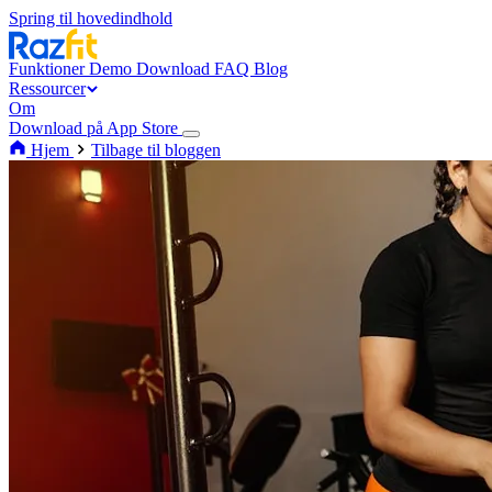
Spring til hovedindhold
Funktioner
Demo
Download
FAQ
Blog
Ressourcer
Om
Download på App Store
Hjem
Tilbage til bloggen