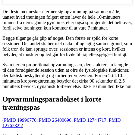
De fleste mennesker nærmer sig opvarmning på samme måde,
uanset hvad træningen følger: enten laver de hele 10-minutters
rutinen fra deres gamle gymtime, eller også springer de det helt over,
fordi selve træningen kun kommer til at vare 7 minutter.
Begge tilgange går glip af noget. Den første er spild for korte
sessioner. Det andet skaber reel risiko af nøjagtig samme grund, som
folk tror, ​​de kan springe over: sessionen er intens og kort, hvilket
betyder, at muskler og led går fra hvile til høj efterspørgsel hurtigt.
Svaret er en proportional opvarmning - en, der skalerer sin længde
til den forudgående session uden at ofre de fysiologiske funktioner,
der faktisk beskytter dig og forbedrer ydeevnen. For en 5-til-10-
minutters kropsvægttræning betyder det cirka 90 sekunder til 2,5
minutters bevidst, dynamisk forberedelse. Ikke 10 minutter. Ikke nul.
Opvarmningsparadokset i korte
træningspas
(
PMID 19996770
;
PMID 26400696
;
PMID 12744717
;
PMID
12762825
)