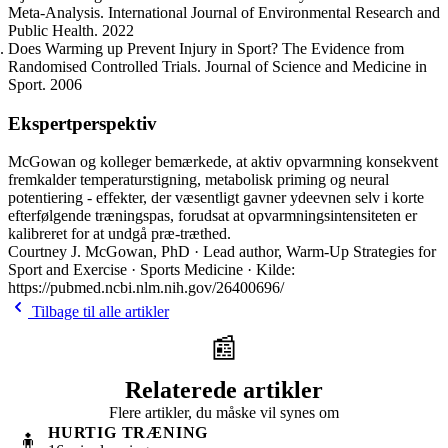
Meta-Analysis. International Journal of Environmental Research and
Public Health. 2022
Does Warming up Prevent Injury in Sport? The Evidence from
Randomised Controlled Trials. Journal of Science and Medicine in
Sport. 2006
Ekspertperspektiv
McGowan og kolleger bemærkede, at aktiv opvarmning konsekvent
fremkalder temperaturstigning, metabolisk priming og neural
potentiering - effekter, der væsentligt gavner ydeevnen selv i korte
efterfølgende træningspas, forudsat at opvarmningsintensiteten er
kalibreret for at undgå præ-træthed.
Courtney J. McGowan, PhD · Lead author, Warm-Up Strategies for
Sport and Exercise · Sports Medicine · Kilde:
https://pubmed.ncbi.nlm.nih.gov/26400696/
Tilbage til alle artikler
📰
Relaterede artikler
Flere artikler, du måske vil synes om
HURTIG TRÆNING
🧍