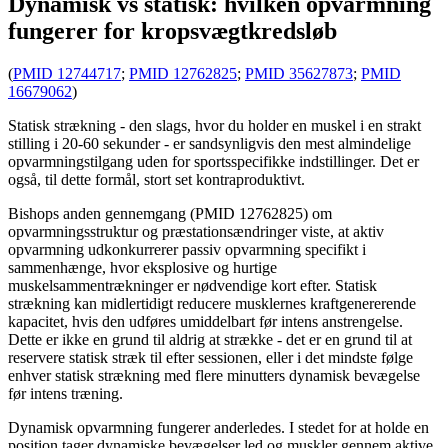
Dynamisk vs statisk: hvilken opvarmning
fungerer for kropsvægtkredsløb
(
PMID 12744717
;
PMID 12762825
;
PMID 35627873
;
PMID
16679062
)
Statisk strækning - den slags, hvor du holder en muskel i en strakt
stilling i 20-60 sekunder - er sandsynligvis den mest almindelige
opvarmningstilgang uden for sportsspecifikke indstillinger. Det er
også, til dette formål, stort set kontraproduktivt.
Bishops anden gennemgang (PMID 12762825) om
opvarmningsstruktur og præstationsændringer viste, at aktiv
opvarmning udkonkurrerer passiv opvarmning specifikt i
sammenhænge, ​​hvor eksplosive og hurtige
muskelsammentrækninger er nødvendige kort efter. Statisk
strækning kan midlertidigt reducere musklernes kraftgenererende
kapacitet, hvis den udføres umiddelbart før intens anstrengelse.
Dette er ikke en grund til aldrig at strække - det er en grund til at
reservere statisk stræk til efter sessionen, eller i det mindste følge
enhver statisk strækning med flere minutters dynamisk bevægelse
før intens træning.
Dynamisk opvarmning fungerer anderledes. I stedet for at holde en
position tager dynamiske bevægelser led og muskler gennem aktive