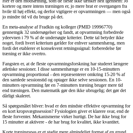
Her er den modsætning, som de fleste ikke tænker helt igennem: Jo
kortere og mere intens træningen er, jo mere brat er overgangen fra
hvile til høj effekt, og derfor vigtigere er opvarmningen — men også
jo mindre tid vil du bruge på det.
En meta-analyse af Fradkin og kolleger (PMID 19996770)
gennemgik 32 undersøgelser og fandt, at opvarmning forbedrede
ydeevnen i 79 % af de undersøgte kriterier. Dette tal betyder ikke
noget, fordi hvert kriterium gælder for enhver sammenhæng, men
fordi det etablerer et konsekvent retningssignal: forberedelse før
træning er ikke overtro.
Fangsten er, at de fleste opvarmningsforskning har studeret længere
atletiske sessioner. I disse sammenhænge er en 10-15-minutters
opvarmning proportional - den repræsenterer omkring 15-20 % af
den samlede sessionstid og optager ikke selve sessionen. En 10-
minutters opvarmning før en 7-minutters træning bruger mere tid
end træningen. Den matematik gør den ikke ubrugelig; det gør det
dårligt skaleret.
Så spørgsmålet bliver: hvad er den mindste effektive opvarmning for
en kort kropsvægtssession? Fysiologien giver et klarere svar, end de
fleste forventer. Mekanismerne virker hurtigt. De har ikke brug for
15 minutter at aktivere - de har brug for kvalitet, ikke kvantitet.
Korte træningspas er et stadig mere almindeligt format af en grund.