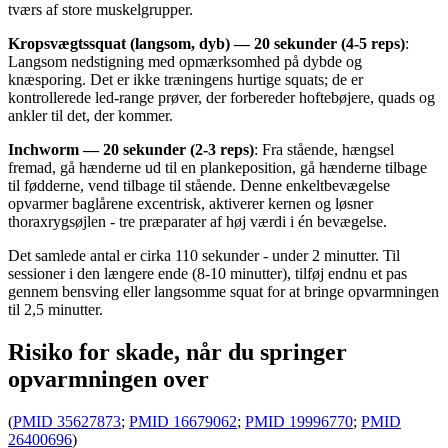
tværs af store muskelgrupper.
Kropsvægtssquat (langsom, dyb) — 20 sekunder (4-5 reps)
:
Langsom nedstigning med opmærksomhed på dybde og
knæsporing. Det er ikke træningens hurtige squats; de er
kontrollerede led-range prøver, der forbereder hoftebøjere, quads og
ankler til det, der kommer.
Inchworm — 20 sekunder (2-3 reps)
: Fra stående, hængsel
fremad, gå hænderne ud til en plankeposition, gå hænderne tilbage
til fødderne, vend tilbage til stående. Denne enkeltbevægelse
opvarmer baglårene excentrisk, aktiverer kernen og løsner
thoraxrygsøjlen - tre præparater af høj værdi i én bevægelse.
Det samlede antal er cirka 110 sekunder - under 2 minutter. Til
sessioner i den længere ende (8-10 minutter), tilføj endnu et pas
gennem bensving eller langsomme squat for at bringe opvarmningen
til 2,5 minutter.
Risiko for skade, når du springer
opvarmningen over
(
PMID 35627873
;
PMID 16679062
;
PMID 19996770
;
PMID
26400696
)