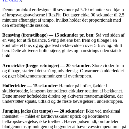
Denne protokol er designet til sessioner på 5-10 minutter ved hjælp
af kropsvægtsøvelserne i RazFit. Det tager cirka 90 sekunder til 2,5
minutter afhængigt af tempo, hvilket holder det proportionalt med
den efterfølgende session.
Bensving (frem/tilbage) — 15 sekunder pr. ben
: Stå ved siden af ​​
en væg for at få balance. Sving det ene ben frem og tilbage i en
kontrolleret bue, og øg gradvist rækkevidden over 5-6 sving. Skift
ben. Dette aktiverer hoftebøjere, glutes og hamstrings uden statisk
hold.
Armcirkler (begge retninger) — 20 sekunder
: Store cirkler frem
og tilbage, starter i det små og udvider sig. Opvarmer skulderleddet
og øger blodgennemstrømningen til overkroppen.
Høftecirkler — 15 sekunder
: Hænder på hofter, fødder i
skulderbredde, langsom kontrolleret cirkulær rotation af bækkenet.
Dette smører hofteleddet direkte og aktiverer rotatormusklerne, der
understøtter squats, udfald og de fleste bevægelser i underkroppen.
Jumping jacks (let tempo) — 20 sekunder
: Ikke ved maksimal
intensitet — målet er kardiovaskulær uptick og koordineret
helkropsbevægelse, ikke træthed. Hæver pulsen lidt, omfordeler
blodgennemstrømningen og begynder at hæve vævstemperaturen på