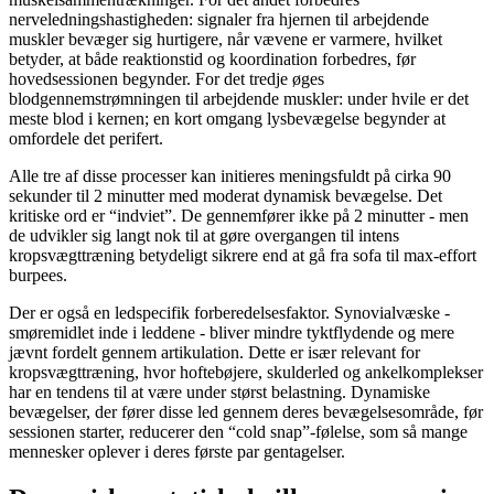
nerveledningshastigheden: signaler fra hjernen til arbejdende
muskler bevæger sig hurtigere, når vævene er varmere, hvilket
betyder, at både reaktionstid og koordination forbedres, før
hovedsessionen begynder. For det tredje øges
blodgennemstrømningen til arbejdende muskler: under hvile er det
meste blod i kernen; en kort omgang lysbevægelse begynder at
omfordele det perifert.
Alle tre af disse processer kan initieres meningsfuldt på cirka 90
sekunder til 2 minutter med moderat dynamisk bevægelse. Det
kritiske ord er “indviet”. De gennemfører ikke på 2 minutter - men
de udvikler sig langt nok til at gøre overgangen til intens
kropsvægttræning betydeligt sikrere end at gå fra sofa til max-effort
burpees.
Der er også en ledspecifik forberedelsesfaktor. Synovialvæske -
smøremidlet inde i leddene - bliver mindre tyktflydende og mere
jævnt fordelt gennem artikulation. Dette er især relevant for
kropsvægttræning, hvor hoftebøjere, skulderled og ankelkomplekser
har en tendens til at være under størst belastning. Dynamiske
bevægelser, der fører disse led gennem deres bevægelsesområde, før
sessionen starter, reducerer den “cold snap”-følelse, som så mange
mennesker oplever i deres første par gentagelser.