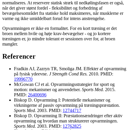
normaliseres. At reservere statisk stræk til nedkølingsfasen er også,
når det giver størst fordel - fleksibilitet og forbedring af
bevægelsesområdet fra statiske hold maksimeres, når musklerne er
varme og ikke umiddelbart forud for intens anstrengelse.
Opvarmningen er ikke en formalitet. For en kort træning er det
broen mellem hvile og høje krav-bevægelser - og jo kortere
træningen er, jo mindre tolerant er sessionen over for, at broen
mangler.
Referencer
Fradkin AJ, Zazryn TR, Smoliga JM. Effekter af opvarmning
på fysisk ydeevne.
J Strength Cond Res.
2010. PMID:
19996770
McGowan CJ et al. Opvarmningsstrategier for sport og
motion: mekanismer og anvendelser.
Sports Med.
2015.
PMID:
26400696
Biskop D. Opvarmning I: Potentielle mekanismer og
virkningerne af passiv opvarmning på træningspræstation.
Sports Med.
2003. PMID:
12744717
Biskop D. Opvarmning II: Præstationsændringer efter aktiv
opvarmning og hvordan man strukturerer opvarmningen.
Sports Med.
2003. PMID:
12762825