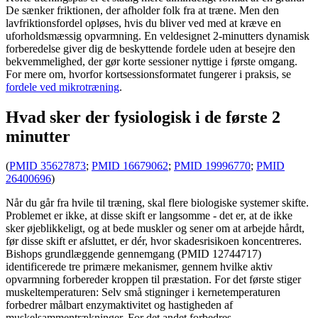
De sænker friktionen, der afholder folk fra at træne. Men den
lavfriktionsfordel opløses, hvis du bliver ved med at kræve en
uforholdsmæssig opvarmning. En veldesignet 2-minutters dynamisk
forberedelse giver dig de beskyttende fordele uden at besejre den
bekvemmelighed, der gør korte sessioner nyttige i første omgang.
For mere om, hvorfor kortsessionsformatet fungerer i praksis, se
fordele ved mikrotræning
.
Hvad sker der fysiologisk i de første 2
minutter
(
PMID 35627873
;
PMID 16679062
;
PMID 19996770
;
PMID
26400696
)
Når du går fra hvile til træning, skal flere biologiske systemer skifte.
Problemet er ikke, at disse skift er langsomme - det er, at de ikke
sker øjeblikkeligt, og at bede muskler og sener om at arbejde hårdt,
før disse skift er afsluttet, er dér, hvor skadesrisikoen koncentreres.
Bishops grundlæggende gennemgang (PMID 12744717)
identificerede tre primære mekanismer, gennem hvilke aktiv
opvarmning forbereder kroppen til præstation. For det første stiger
muskeltemperaturen: Selv små stigninger i kernetemperaturen
forbedrer målbart enzymaktivitet og hastigheden af ​​
muskelsammentrækninger. For det andet forbedres