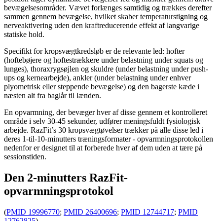
bevægelsesområder. Vævet forlænges samtidig og trækkes derefter
sammen gennem bevægelse, hvilket skaber temperaturstigning og
nerveaktivering uden den kraftreducerende effekt af langvarige
statiske hold.
Specifikt for kropsvægtkredsløb er de relevante led: hofter
(hoftebøjere og hoftestrækkere under belastning under squats og
lunges), thoraxrygsøjlen og skuldre (under belastning under push-
ups og kernearbejde), ankler (under belastning under enhver
plyometrisk eller steppende bevægelse) og den bagerste kæde i
næsten alt fra baglår til lænden.
En opvarmning, der bevæger hver af disse gennem et kontrolleret
område i selv 30-45 sekunder, udfører meningsfuldt fysiologisk
arbejde. RazFit’s 30 kropsvægtøvelser trækker på alle disse led i
deres 1-til-10-minutters træningsformater - opvarmningsprotokollen
nedenfor er designet til at forberede hver af dem uden at tære på
sessionstiden.
Den 2-minutters RazFit-
opvarmningsprotokol
(
PMID 19996770
;
PMID 26400696
;
PMID 12744717
;
PMID
12762825
)