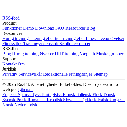
RSS-feed
Produkt
Funktioner
Demo
Download
FAQ
Ressourcer
Blog
Ressourcer
Hurtig træning
Træning efter tid
Træning efter fitnessniveau
Øvelser
Fitness tips
Træningsvidenskab
Se alle ressourcer
RSS-feeds
Blog
Hurtig træning
Øvelser
HIIT træning
Vægttab
Muskelgrupper
Support
Kontakt
Om
Juridisk
Privatliv
Servicevilkår
Redaktionelle retningslinjer
Sitemap
© 2026 RazFit. Alle rettigheder forbeholdes.
Diseño y desarrollo
web por
Ighenatt
Engelsk
Spansk
Tysk
Portugisisk
Fransk
Italiensk
Finsk
Dansk
Svensk
Polsk
Rumænsk
Kroatisk
Slovensk
Tjekkisk
Estisk
Ungarsk
Norsk
Nederlandsk