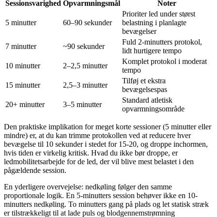
Sessionsvarighed
Opvarmningsmål
Noter
Prioriter led under størst
5 minutter
60–90 sekunder
belastning i planlagte
bevægelser
Fuld 2-minutters protokol,
7 minutter
~90 sekunder
lidt hurtigere tempo
Komplet protokol i moderat
10 minutter
2–2,5 minutter
tempo
Tilføj et ekstra
15 minutter
2,5–3 minutter
bevægelsespas
Standard atletisk
20+ minutter
3–5 minutter
opvarmningsområde
Den praktiske implikation for meget korte sessioner (5 minutter eller
mindre) er, at du kan trimme protokollen ved at reducere hver
bevægelse til 10 sekunder i stedet for 15-20, og droppe inchormen,
hvis tiden er virkelig kritisk. Hvad du ikke bør droppe, er
ledmobilitetsarbejde for de led, der vil blive mest belastet i den
pågældende session.
En yderligere overvejelse: nedkøling følger den samme
proportionale logik. En 5-minutters session behøver ikke en 10-
minutters nedkøling. To minutters gang på plads og let statisk stræk
er tilstrækkeligt til at lade puls og blodgennemstrømning