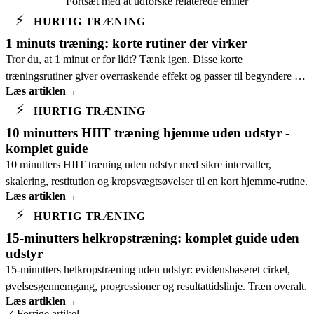
Fortsæt med at udforske relaterede emner
⚡
HURTIG TRÆNING
1 minuts træning: korte rutiner der virker
Tror du, at 1 minut er for lidt? Tænk igen. Disse korte
træningsrutiner giver overraskende effekt og passer til begyndere og
Læs artiklen
→
travle dage.
⚡
HURTIG TRÆNING
10 minutters HIIT træning hjemme uden udstyr -
komplet guide
10 minutters HIIT træning uden udstyr med sikre intervaller,
skalering, restitution og kropsvægtsøvelser til en kort hjemme-rutine.
Læs artiklen
→
⚡
HURTIG TRÆNING
15-minutters helkropstræning: komplet guide uden
udstyr
15-minutters helkropstræning uden udstyr: evidensbaseret cirkel,
øvelsesgennemgang, progressioner og resultattidslinje. Træn overalt.
Læs artiklen
→
Forrige artikel