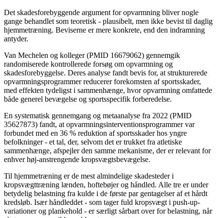
Det skadesforebyggende argument for opvarmning bliver nogle
gange behandlet som teoretisk - plausibelt, men ikke bevist til daglig
hjemmetræning. Beviserne er mere konkrete, end den indramning
antyder.
Van Mechelen og kolleger (PMID 16679062) gennemgik
randomiserede kontrollerede forsøg om opvarmning og
skadesforebyggelse. Deres analyse fandt bevis for, at strukturerede
opvarmningsprogrammer reducerer forekomsten af ​​sportsskader,
med effekten tydeligst i sammenhænge, ​​hvor opvarmning omfattede
både generel bevægelse og sportsspecifik forberedelse.
En systematisk gennemgang og metaanalyse fra 2022 (PMID
35627873) fandt, at opvarmningsinterventionsprogrammer var
forbundet med en 36 % reduktion af sportsskader hos yngre
befolkninger - et tal, der, selvom det er trukket fra atletiske
sammenhænge, ​​afspejler den samme mekanisme, der er relevant for
enhver høj-anstrengende kropsvægtsbevægelse.
Til hjemmetræning er de mest almindelige skadesteder i
kropsvægttræning lænden, hoftebøjer og håndled. Alle tre er under
betydelig belastning fra kulde i de første par gentagelser af et hårdt
kredsløb. Især håndleddet - som tager fuld kropsvægt i push-up-
variationer og plankehold - er særligt sårbart over for belastning, når