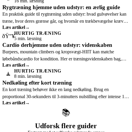
16 min. læsning
Rygtræning hjemme uden udstyr: en ærlig guide
En praktisk guide til rygtræning uden udstyr: hvad gulvøvelser kan
træne, hvor deres grænse går, og hvornår en trækbevægelse kræver
Læs artikel
→
mere modstand.
HURTIG TRÆNING
ðŸ”¥
5 min. læsning
Cardio derhjemme uden udstyr: videnskaben
Burpees, mountain climbers og kropsvægt-HIIT kan matche
løbebåndscardio for kondition. Her er træningsvidenskaben bag,
Læs artikel
→
kort forklaret.
HURTIG TRÆNING
🧘
8 min. læsning
Nedkøling efter kort træning
En kort træning behøver ikke en lang nedkøling. Brug en
proportional 30-sekunders til 3-minutters nulstilling efter intense 1-
Læs artikel
→
10 minutters sessioner.
📚
Udforsk flere guider