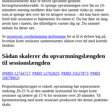
ekstensorsenerne ikke er blevet opvarmet gennem
bevægelsesrækkevidde. At springe opvarmningen over før en 10-
minutters træning medfører ikke bare den samme risiko pr. minut
som at springe den over før en længere session – det kan bære mere,
fordi hele sessionen er højintensiv fra minut et. Du har ikke en lang
aerob fase i starten, der tilfældigvis varmer dig op. Du rammer
indsats fra første sæt.
Se
progressiv overbelastning derhjemme
for at få et dybere kig på,
hvordan korte sessioner sammensættes sikkert over tid med korrekt
struktur.
Sådan skalerer du opvarmningslængden
til sessionslængden
(
PMID 12744717
;
PMID 12762825
;
PMID 35627873
;
PMID
16679062
)
Proportionalprincippet er enkelt: opvarmning bør repræsentere
omkring 20-25 % af den samlede sessionstid for meget korte
sessioner og tættere på 15 % for sessioner over 20 minutter. Til
hjemmetræning med korte sessioner producerer det denne praktiske
skala: