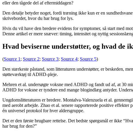
eller den tågede del af eftermiddagen?
Den detalje betyder noget, fordi træning ikke kun er en sundhedsvane 
skrivebordet, hvor du har brug for lys.
Hvis du vil have den bredere evidens for symptomer, så start med m
Denne artikel er mere snæver: timing, intensitet og nyttig sessionslæn
Hvad beviserne understøtter, og hvad de i
(
Source 1
;
Source 2
;
Source 3
;
Source 4
;
Source 5
)
Den stærkeste påstand, som litteraturen understøtter, er beskeden, m
støtteværktøj til ADHD-pleje.
Mehren et al. undersøgte voksne med ADHD og fandt ud af, at 30 minu
ADHD for voksne er tyndere end mange blogindlæg antyder. Undersøgelse
Ungdomslitteraturen er bredere. Montalva-Valenzuela et al. gennemgi
med aerobt arbejde. Zhao et al. senere rapporterede positive effekter
én universel protokol for hver aldersgruppe.
Det er den første brugbare rettelse. Det bedste spørgsmål er ikke “H
har brug for den?”