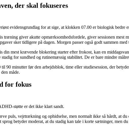
aven, der skal fokuseres
seriøst evidensgrundlag for at sige, at klokken 07.00 er biologisk bed
vis træning giver akutte opmærksomhedsfordele, giver sessionen mest 
pgaver sker tidligere på dagen. Morgen passer også godt sammen med tr
vis din mest krævende blokering starter efter frokost, kan en middagsva
stadig for sundhed og rutinemæssig stabilitet. De er bare mindre målrett
il 90 minutter før den arbejdsblok, time eller studiesession, der betyde
å den måde.
d for fokus
ADHD-støtte er det ikke klart sandt.
æve puls, vejrtrækning og ophidselse, men normalt ikke så hårdt, at du e
 sprog betyder moderat, at du stadig kan tale i korte sætninger, men du 