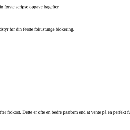
in første seriøse opgave bagefter.
dstyr før din første fokustunge blokering.
er frokost. Dette er ofte en bedre pasform end at vente på en perfekt fu