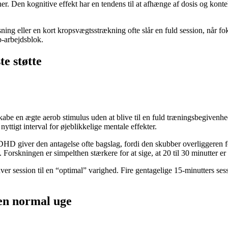
. Den kognitive effekt har en tendens til at afhænge af dosis og konte
sning eller en kort kropsvægtsstrækning ofte slår en fuld session, når f
b-arbejdsblok.
te støtte
skabe en ægte aerob stimulus uden at blive til en fuld træningsbegivenhed
yttigt interval for øjeblikkelige mentale effekter.
D giver den antagelse ofte bagslag, fordi den skubber overliggeren for 
Forskningen er simpelthen stærkere for at sige, at 20 til 30 minutter er d
er session til en “optimal” varighed. Fire gentagelige 15-minutters ses
 en normal uge