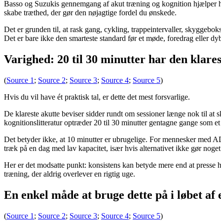
Basso og Suzukis gennemgang af akut træning og kognition hjælper her
skabe træthed, der gør den nøjagtige fordel du ønskede.
Det er grunden til, at rask gang, cykling, trappeintervaller, skyggebok
Det er bare ikke den smarteste standard før et møde, foredrag eller dy
Varighed: 20 til 30 minutter har den klares
(
Source 1
;
Source 2
;
Source 3
;
Source 4
;
Source 5
)
Hvis du vil have ét praktisk tal, er dette det mest forsvarlige.
De klareste akutte beviser sidder rundt om sessioner længe nok til at 
kognitionslitteratur optræder 20 til 30 minutter gentagne gange som et n
Det betyder ikke, at 10 minutter er ubrugelige. For mennesker med ADH
træk på en dag med lav kapacitet, især hvis alternativet ikke gør noget. 
Her er det modsatte punkt: konsistens kan betyde mere end at presse hv
træning, der aldrig overlever en rigtig uge.
En enkel måde at bruge dette på i løbet af
(
Source 1
;
Source 2
;
Source 3
;
Source 4
;
Source 5
)