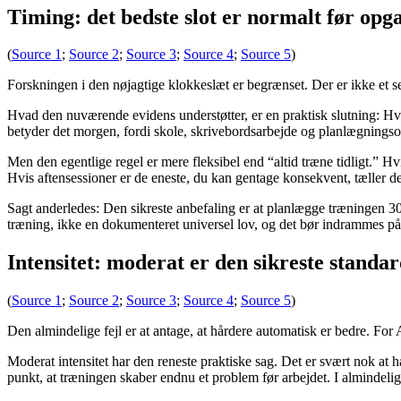
Timing: det bedste slot er normalt før opg
(
Source 1
;
Source 2
;
Source 3
;
Source 4
;
Source 5
)
Forskningen i den nøjagtige klokkeslæt er begrænset. Der er ikke et 
Hvad den nuværende evidens understøtter, er en praktisk slutning: H
betyder det morgen, fordi skole, skrivebordsarbejde og planlægningso
Men den egentlige regel er mere fleksibel end “altid træne tidligt.” H
Hvis aftensessioner er de eneste, du kan gentage konsekvent, tæller de 
Sagt anderledes: Den sikreste anbefaling er at planlægge træningen 30 t
træning, ikke en dokumenteret universel lov, og det bør indrammes p
Intensitet: moderat er den sikreste standar
(
Source 1
;
Source 2
;
Source 3
;
Source 4
;
Source 5
)
Den almindelige fejl er at antage, at hårdere automatisk er bedre. For 
Moderat intensitet har den reneste praktiske sag. Det er svært nok at h
punkt, at træningen skaber endnu et problem før arbejdet. I almindeligt