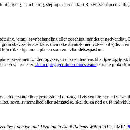
 hurtig gang, marchering, step-ups eller en kort RazFit-session er stadig
håndtering, terapi, søvnbehandling eller coaching, når det er nødvendig
domsbeviset er stærkere, men ikke identisk med voksenarbejde. Den ærl
 Det hører ikke hjemme i planen som en helbredelsespåstand.
acer sessionen før den opgave, der har en tendens til at løse sig først. Fø
For den vane-del er
sådan opbygger du en fitnessvane
et mere praktisk n
et erstatter ikke professionel omsorg. Hvis symptomerne i væsentlig g
ilitet, søvn, svimmelhed eller udmattelse, skal du gå ned og få individu
xecutive Function and Attention in Adult Patients With ADHD
. PMID
3