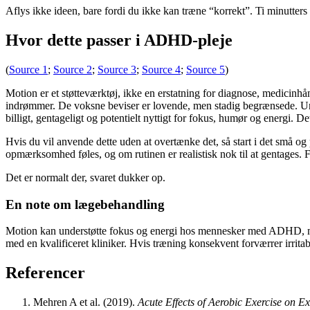
Aflys ikke ideen, bare fordi du ikke kan træne “korrekt”. Ti minutters
Hvor dette passer i ADHD-pleje
(
Source 1
;
Source 2
;
Source 3
;
Source 4
;
Source 5
)
Motion er et støtteværktøj, ikke en erstatning for diagnose, medicin
indrømmer. De voksne beviser er lovende, men stadig begrænsede. Ung
billigt, gentageligt og potentielt nyttigt for fokus, humør og energi.
Hvis du vil anvende dette uden at overtænke det, så start i det små og pl
opmærksomhed føles, og om rutinen er realistisk nok til at gentages. 
Det er normalt der, svaret dukker op.
En note om lægebehandling
Motion kan understøtte fokus og energi hos mennesker med ADHD, men d
med en kvalificeret kliniker. Hvis træning konsekvent forværrer irritab
Referencer
Mehren A et al. (2019).
Acute Effects of Aerobic Exercise on E