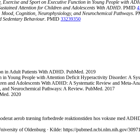
ity, Exercise and Sport on Executive Function in Young People with A
 Sustained Attention for Children and Adolescents With ADHD
. PMID
4
 on Mood, Cognition, Neurophysiology, and Neurochemical Pathways
. 
d Sedentary Behaviour
. PMID
33239350
tion in Adult Patients With ADHD. PubMed. 2019
ion in Young People with Attention Deficit Hyperactivity Disorder: A 
hildren and Adolescents With ADHD: A Systematic Review and Meta-An
gy, and Neurochemical Pathways: A Review. PubMed. 2017
bMed. 2020
oderat aerob træning forbedrede reaktionstiden hos voksne med ADHD, 
niversity of Oldenburg · Kilde: https://pubmed.ncbi.nlm.nih.gov/3097