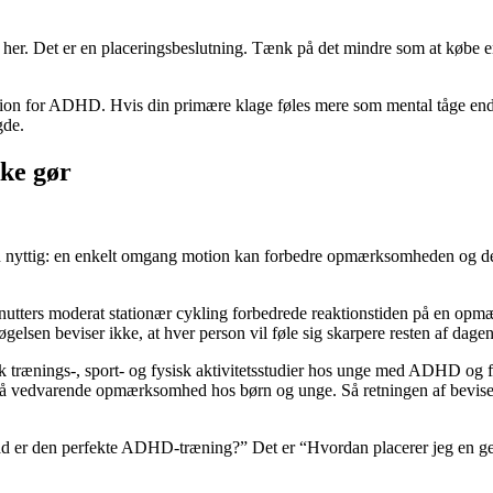
her. Det er en placeringsbeslutning. Tænk på det mindre som at købe en
otion for ADHD. Hvis din primære klage føles mere som mental tåge en
gde.
kke gør
en nyttig: en enkelt omgang motion kan forbedre opmærksomheden og den
tters moderat stationær cykling forbedrede reaktionstiden på en opmæ
n beviser ikke, at hver person vil føle sig skarpere resten af ​​dagen
k trænings-, sport- og fysisk aktivitetsstudier hos unge med ADHD og 
 på vedvarende opmærksomhed hos børn og unge. Så retningen af ​​bevise
vad er den perfekte ADHD-træning?” Det er “Hvordan placerer jeg en gent