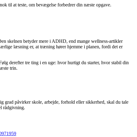
 nok til at teste, om bevægelse forbedrer din næste opgave.
t. Den skelnen betyder mere i ADHD, end mange wellness-artikler
ige læsning er, at træning hører hjemme i planen, fordi det er
lg derefter tre ting i en uge: hvor hurtigt du starter, hvor stabil din
æste trin.
rad påvirker skole, arbejde, forhold eller sikkerhed, skal du tale
el rådgivning.
0971959