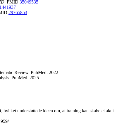
DHD
. PMID
35049535
1441937
PMID
29765853
Systematic Review. PubMed. 2022
alysis. PubMed. 2025
hvilket understøttede ideen om, at træning kan skabe et akut
1959/