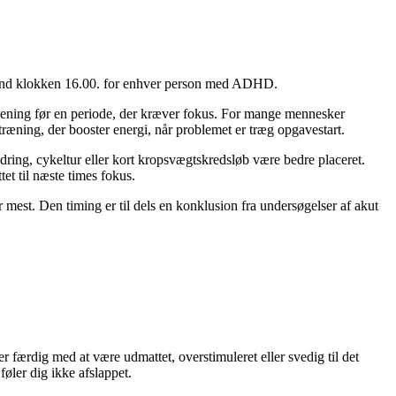
re end klokken 16.00. for enhver person med ADHD.
mening før en periode, der kræver fokus. For mange mennesker
æning, der booster energi, når problemet er træg opgavestart.
ndring, cykeltur eller kort kropsvægtskredsløb være bedre placeret.
et til næste times fokus.
r mest. Den timing er til dels en konklusion fra undersøgelser af akut
r færdig med at være udmattet, overstimuleret eller svedig til det
føler dig ikke afslappet.