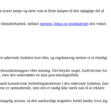
 lysere lampe og mere som at flytte lampen til den nøjagtige del af
d distraherbarhed, dækker
træning, fokus og produktivitet
den vinkel.
 udøvende funktion kort efter, og regelmæssig motion er et rimeligt
rksomhedsopgave efter træning. Det betyder noget, fordi beviser for
, men den understøtter en akut post-træningseffekt.
fandt konsekvente forbedringstendenser i den udøvende funktion, især
rne er opmuntrende, men den er stadig ikke stærk nok til at erklære
agelig session, så den sandsynlige kognitive fordel lander, hvor jeg