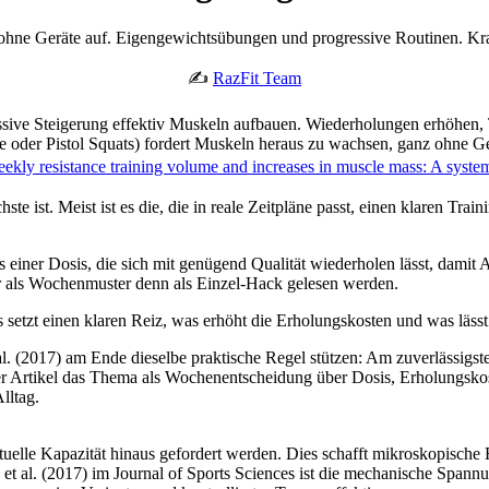
ne Geräte auf. Eigengewichtsübungen und progressive Routinen. Kraf
✍️
RazFit Team
sive Steigerung effektiv Muskeln aufbauen. Wiederholungen erhöhen,
ze oder Pistol Squats) fordert Muskeln heraus zu wachsen, ganz ohne Ge
ekly resistance training volume and increases in muscle mass: A syste
hste ist. Meist ist es die, die in reale Zeitpläne passt, einen klaren T
s einer Dosis, die sich mit genügend Qualität wiederholen lässt, damit A
er als Wochenmuster denn als Einzel-Hack gelesen werden.
as setzt einen klaren Reiz, was erhöht die Erholungskosten und was läs
al. (2017) am Ende dieselbe praktische Regel stützen: Am zuverlässigste
er Artikel das Thema als Wochenentscheidung über Dosis, Erholungskos
lltag.
uelle Kapazität hinaus gefordert werden. Dies schafft mikroskopische 
t al. (2017) im Journal of Sports Sciences ist die mechanische Spann