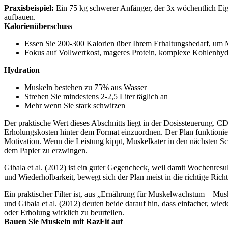
Praxisbeispiel:
Ein 75 kg schwerer Anfänger, der 3x wöchentlich Eig
aufbauen.
Kalorienüberschuss
Essen Sie 200-300 Kalorien über Ihrem Erhaltungsbedarf, um
Fokus auf Vollwertkost, mageres Protein, komplexe Kohlenhyd
Hydration
Muskeln bestehen zu 75% aus Wasser
Streben Sie mindestens 2-2,5 Liter täglich an
Mehr wenn Sie stark schwitzen
Der praktische Wert dieses Abschnitts liegt in der Dosissteuerung. CD
Erholungskosten hinter dem Format einzuordnen. Der Plan funktionier
Motivation. Wenn die Leistung kippt, Muskelkater in den nächsten Schl
dem Papier zu erzwingen.
Gibala et al. (2012) ist ein guter Gegencheck, weil damit Wochenresul
und Wiederholbarkeit, bewegt sich der Plan meist in die richtige Rich
Ein praktischer Filter ist, aus „Ernährung für Muskelwachstum – Mus
und Gibala et al. (2012) deuten beide darauf hin, dass einfacher, wied
oder Erholung wirklich zu beurteilen.
Bauen Sie Muskeln mit RazFit auf