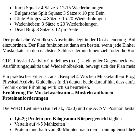
Jump Squats: 4 Sätze x 12-15 Wiederholungen
Bulgarische Split Squats: 3 Sätze x 10 pro Bein
Glute Bridges: 4 Sätze x 15-20 Wiederholungen
Wadenheben: 3 Sätze x 20 Wiederholungen
Dead Bug: 3 Sätze x 12 pro Seite
Der praktische Wert dieses Abschnitts liegt in der Dosissteuerung. Bu
einzuordnen. Der Plan funktioniert dann am besten, wenn jede Einheit
Muskelkater in den nächsten Schlüsseltermin hineinzieht oder die Rout
CDC Physical Activity Guidelines (n.d.) ist ein guter Gegencheck, wei
Ausführungsqualität und Wiederholbarkeit, bewegt sich der Plan meist
Ein praktischer Filter ist, aus „Beispiel 4-Wochen Muskelaufbau-Pro
Physical Activity Guidelines (n.d.) deuten beide darauf hin, dass einf
Technik oder Erholung wirklich zu beurteilen.
Ernährung für Muskelwachstum – Muskeln aufbauen
Proteinanforderungen
Die WHO-Leitlinien (Bull et al., 2020) und die ACSM-Position bestät
1,6-2g Protein pro Kilogramm Körpergewicht
täglich
Verteilt auf 4-5 Mahlzeiten
Protein innerhalb von 30 Minuten nach dem Training einschlie