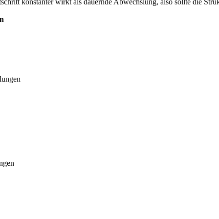
rtschritt konstanter wirkt als dauernde Abwechslung, also sollte die St
en
lungen
ungen