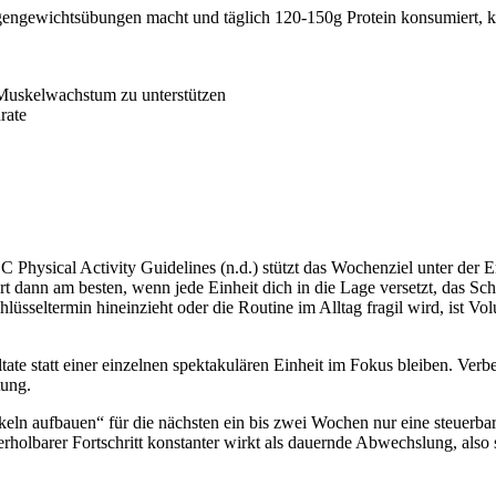
engewichtsübungen macht und täglich 120-150g Protein konsumiert, ka
 Muskelwachstum zu unterstützen
rate
C Physical Activity Guidelines (n.d.) stützt das Wochenziel unter der E
t dann am besten, wenn jede Einheit dich in die Lage versetzt, das Sch
üsseltermin hineinzieht oder die Routine im Alltag fragil wird, ist Vol
tate statt einer einzelnen spektakulären Einheit im Fokus bleiben. Verb
tung.
keln aufbauen“ für die nächsten ein bis zwei Wochen nur eine steuerba
erholbarer Fortschritt konstanter wirkt als dauernde Abwechslung, also 