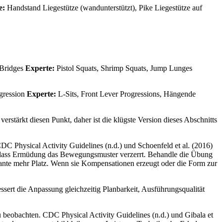
e:
Handstand Liegestütze (wandunterstützt), Pike Liegestütze auf
 Bridges
Experte:
Pistol Squats, Shrimp Squats, Jump Lunges
gression
Experte:
L-Sits, Front Lever Progressions, Hängende
verstärkt diesen Punkt, daher ist die klügste Version dieses Abschnitts
DC Physical Activity Guidelines (n.d.) und Schoenfeld et al. (2016)
e dass Ermüdung das Bewegungsmuster verzerrt. Behandle die Übung
iante mehr Platz. Wenn sie Kompensationen erzeugt oder die Form zur
essert die Anpassung gleichzeitig Planbarkeit, Ausführungsqualität
u beobachten. CDC Physical Activity Guidelines (n.d.) und Gibala et