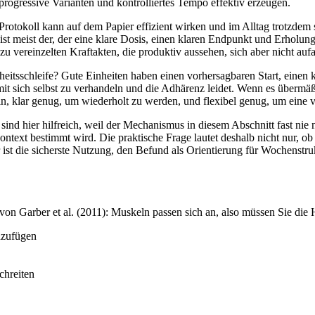
ogressive Varianten und kontrolliertes Tempo effektiv erzeugen.
 Protokoll kann auf dem Papier effizient wirken und im Alltag trotzdem
 ist meist der, der eine klare Dosis, einen klaren Endpunkt und Erholung
vereinzelten Kraftakten, die produktiv aussehen, sich aber nicht aufadd
heitsschleife? Gute Einheiten haben einen vorhersagbaren Start, einen k
it sich selbst zu verhandeln und die Adhärenz leidet. Wenn es übermäßig
in, klar genug, um wiederholt zu werden, und flexibel genug, um eine 
sind hier hilfreich, weil der Mechanismus in diesem Abschnitt fast nie 
text bestimmt wird. Die praktische Frage lautet deshalb nicht nur, ob
ist die sicherste Nutzung, den Befund als Orientierung für Wochenstr
 von Garber et al. (2011): Muskeln passen sich an, also müssen Sie die
nzufügen
chreiten