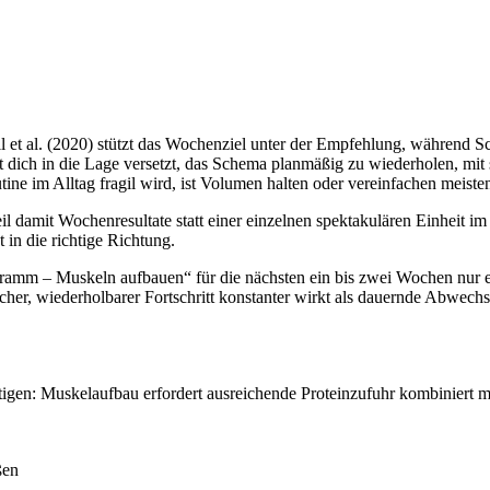
ll et al. (2020) stützt das Wochenziel unter der Empfehlung, während Sc
 dich in die Lage versetzt, das Schema planmäßig zu wiederholen, mit s
ine im Alltag fragil wird, ist Volumen halten oder vereinfachen meisten
l damit Wochenresultate statt einer einzelnen spektakulären Einheit im
 in die richtige Richtung.
gramm – Muskeln aufbauen“ für die nächsten ein bis zwei Wochen nur e
acher, wiederholbarer Fortschritt konstanter wirkt als dauernde Abwechsl
igen: Muskelaufbau erfordert ausreichende Proteinzufuhr kombiniert m
ßen