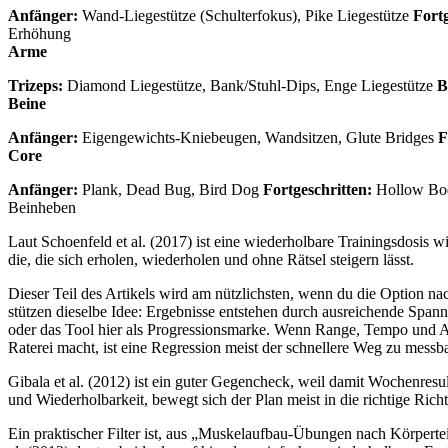
Anfänger:
Wand-Liegestütze (Schulterfokus), Pike Liegestütze
Fortg
Erhöhung
Arme
Trizeps:
Diamond Liegestütze, Bank/Stuhl-Dips, Enge Liegestütze
B
Beine
Anfänger:
Eigengewichts-Kniebeugen, Wandsitzen, Glute Bridges
F
Core
Anfänger:
Plank, Dead Bug, Bird Dog
Fortgeschritten:
Hollow Bod
Beinheben
Laut Schoenfeld et al. (2017) ist eine wiederholbare Trainingsdosis wi
die, die sich erholen, wiederholen und ohne Rätsel steigern lässt.
Dieser Teil des Artikels wird am nützlichsten, wenn du die Option na
stützen dieselbe Idee: Ergebnisse entstehen durch ausreichende S
oder das Tool hier als Progressionsmarke. Wenn Range, Tempo und At
Raterei macht, ist eine Regression meist der schnellere Weg zu messba
Gibala et al. (2012) ist ein guter Gegencheck, weil damit Wochenresul
und Wiederholbarkeit, bewegt sich der Plan meist in die richtige Rich
Ein praktischer Filter ist, aus „Muskelaufbau-Übungen nach Körpertei