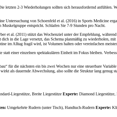
 letzten 2-3 Wiederholungen sollten sich herausfordernd anfühlen. We
ne Untersuchung von Schoenfeld et al. (2016) in Sports Medicine erg
n Muskelgruppe entspricht. Schlafen Sie 7-9 Stunden pro Nacht.
rber et al. (2011) stützt das Wochenziel unter der Empfehlung, während 
 dich in die Lage versetzt, das Schema planmäßig zu wiederholen, mit s
ine im Alltag fragil wird, ist Volumen halten oder vereinfachen meisten
te statt einer einzelnen spektakulären Einheit im Fokus bleiben. Verbes
fbau“ für die nächsten ein bis zwei Wochen nur eine steuerbare Variable 
er wirkt als dauernde Abwechslung, also sollte die Struktur lang genug 
ndard-Liegestütze, Breite Liegestütze
Experte:
Diamond Liegestütze, E
ten:
Umgekehrte Rudern (unter Tisch), Handtuch-Rudern
Experte:
Kli