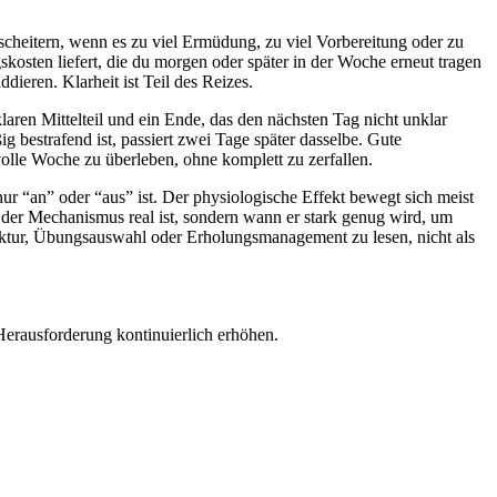
 scheitern, wenn es zu viel Ermüdung, zu viel Vorbereitung oder zu
skosten liefert, die du morgen oder später in der Woche erneut tragen
ieren. Klarheit ist Teil des Reizes.
laren Mittelteil und ein Ende, das den nächsten Tag nicht unklar
 bestrafend ist, passiert zwei Tage später dasselbe. Gute
volle Woche zu überleben, ohne komplett zu zerfallen.
nur “an” oder “aus” ist. Der physiologische Effekt bewegt sich meist
 der Mechanismus real ist, sondern wann er stark genug wird, um
uktur, Übungsauswahl oder Erholungsmanagement zu lesen, nicht als
 Herausforderung kontinuierlich erhöhen.