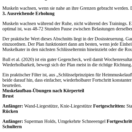
Muskeln wachsen, wenn sie nahe an ihre Grenzen gebracht werden. Die
3. Ausreichende Erholung
Muskeln wachsen während der Ruhe, nicht während des Trainings. Ei
optimal ist, was 48-72 Stunden Pause zwischen Belastungen derselbe
Der praktische Wert dieses Abschnitts liegt in der Dosissteuerung. Ga
einzuordnen. Der Plan funktioniert dann am besten, wenn jede Einheit
Muskelkater in den nächsten Schlüsseltermin hineinzieht oder die Rout
Bull et al. (2020) ist ein guter Gegencheck, weil damit Wochenresulta
Wiederholbarkeit, bewegt sich der Plan meist in die richtige Richtung.
Ein praktischer Filter ist, aus „Schlüsselprinzipien für Heimmuskelau
beide darauf hin, dass einfacher, wiederholbarer Fortschritt konstant
beurteilen.
Muskelaufbau-Übungen nach Körperteil
Brust
Anfänger:
Wand-Liegestütze, Knie-Liegestütze
Fortgeschritten:
Sta
Rücken
Anfänger:
Superman Holds, Umgekehrte Schneeengel
Fortgeschrit
Schultern