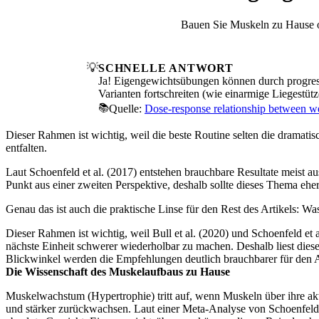
Bauen Sie Muskeln zu Hause oh
💡
SCHNELLE ANTWORT
Ja! Eigengewichtsübungen können durch progres
Varianten fortschreiten (wie einarmige Liegestüt
📚
Quelle:
Dose-response relationship between we
Dieser Rahmen ist wichtig, weil die beste Routine selten die dramatisc
entfalten.
Laut Schoenfeld et al. (2017) entstehen brauchbare Resultate meist au
Punkt aus einer zweiten Perspektive, deshalb sollte dieses Thema eh
Genau das ist auch die praktische Linse für den Rest des Artikels: W
Dieser Rahmen ist wichtig, weil Bull et al. (2020) und Schoenfeld et 
nächste Einheit schwerer wiederholbar zu machen. Deshalb liest dies
Blickwinkel werden die Empfehlungen deutlich brauchbarer für den A
Die Wissenschaft des Muskelaufbaus zu Hause
Muskelwachstum (Hypertrophie) tritt auf, wenn Muskeln über ihre akt
und stärker zurückwachsen. Laut einer Meta-Analyse von Schoenfeld e