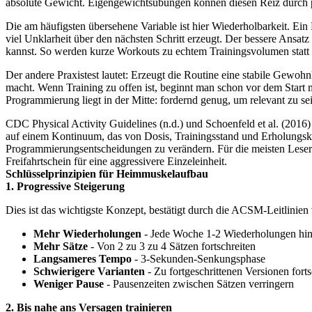
absolute Gewicht. Eigengewichtsübungen können diesen Reiz durch pr
Die am häufigsten übersehene Variable ist hier Wiederholbarkeit. Ein
viel Unklarheit über den nächsten Schritt erzeugt. Der bessere Ansatz
kannst. So werden kurze Workouts zu echtem Trainingsvolumen statt zu 
Der andere Praxistest lautet: Erzeugt die Routine eine stabile Gewohn
macht. Wenn Training zu offen ist, beginnt man schon vor dem Start m
Programmierung liegt in der Mitte: fordernd genug, um relevant zu se
CDC Physical Activity Guidelines (n.d.) und Schoenfeld et al. (2016) 
auf einem Kontinuum, das von Dosis, Trainingsstand und Erholungskon
Programmierungsentscheidungen zu verändern. Für die meisten Leser 
Freifahrtschein für eine aggressivere Einzeleinheit.
Schlüsselprinzipien für Heimmuskelaufbau
1. Progressive Steigerung
Dies ist das wichtigste Konzept, bestätigt durch die ACSM-Leitlinien
Mehr Wiederholungen
- Jede Woche 1-2 Wiederholungen hi
Mehr Sätze
- Von 2 zu 3 zu 4 Sätzen fortschreiten
Langsameres Tempo
- 3-Sekunden-Senkungsphase
Schwierigere Varianten
- Zu fortgeschrittenen Versionen forts
Weniger Pause
- Pausenzeiten zwischen Sätzen verringern
2. Bis nahe ans Versagen trainieren