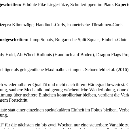
eschritten:
Erhöhte Pike Liegestütze, Schultertippen im Plank
Expert
izeps:
Klimmzüge, Handtuch-Curls, Isometrische Türrahmen-Curls
ortgeschritten:
Jump Squats, Bulgarische Split Squats, Einbein-Glute
y Hold, Ab Wheel Rollouts (Handtuch auf Boden), Dragon Flags Pro
chtiger als gelegentliche Maximalbelastungen. Schoenfeld et al. (2016) 
ch wiederholbarer Qualität und nicht nach ihrem Härtegrad bewertest. C
pannung, saubere Mechanik und genug wöchentliche Wiederholung, ohn
mung über mehrere Einheiten kontrollierbar bleiben, verdient die Var
rem Fortschritt.
tate statt einer einzelnen spektakulären Einheit im Fokus bleiben. Verb
tung.
l“ für die nächsten ein bis zwei Wochen nur eine steuerbare Variable z