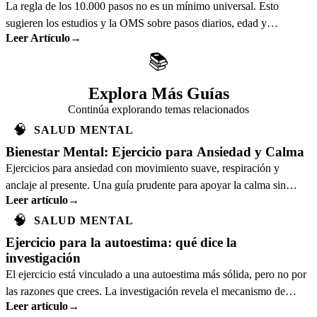
La regla de los 10.000 pasos no es un mínimo universal. Esto
sugieren los estudios y la OMS sobre pasos diarios, edad y
Leer Artículo
→
beneficios reales.
📚
Explora Más Guías
Continúa explorando temas relacionados
🧠
SALUD MENTAL
Bienestar Mental: Ejercicio para Ansiedad y Calma
Ejercicios para ansiedad con movimiento suave, respiración y
anclaje al presente. Una guía prudente para apoyar la calma sin
Leer artículo
→
sustituir atención profesional.
🧠
SALUD MENTAL
Ejercicio para la autoestima: qué dice la
investigación
El ejercicio está vinculado a una autoestima más sólida, pero no por
las razones que crees. La investigación revela el mecanismo de
Leer artículo
→
autoeficacia que genera.