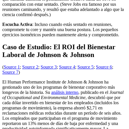
comparación con estar sentado. (Steve Jobs era famoso por sus
reuniones caminando, y resultó que estaba adelantado a algo que la
ciencia confirmó después.)
Escucha Activa
: Incluso cuando estás sentado en reuniones,
compromete tu core y mantén una buena postura. Los pequeños
ejercicios isométricos pueden mantenerte alerta y comprometido.
Caso de Estudio: El ROI del Bienestar
Laboral de Johnson & Johnson
(
Source 1
;
Source 2
;
Source 3
;
Source 4
;
Source 5
;
Source 6
;
Source 7
)
El Human Performance Institute de Johnson & Johnson ha
gestionado uno de los programas de bienestar corporativo más
longevos de la historia. Su
análisis interno
, publicado en el
Journal
of Occupational and Environmental Medicine
, descubrió que por
cada dólar invertido en bienestar de los empleados (incluidos los
programas de movimiento), la empresa ahorró $2,71 en
reclamaciones médicas reducidas durante un período de seis años.
Los empleados que participaban en el programa de movimiento
reportaron un 13% menos de días de baja por enfermedad y una
productividad autoinformada significativamente mayor. La