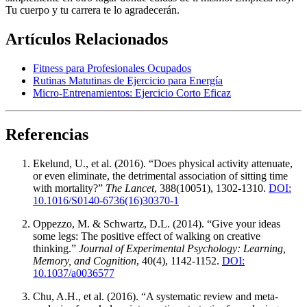
Tu cuerpo y tu carrera te lo agradecerán.
Artículos Relacionados
Fitness para Profesionales Ocupados
Rutinas Matutinas de Ejercicio para Energía
Micro-Entrenamientos: Ejercicio Corto Eficaz
Referencias
Ekelund, U., et al. (2016). “Does physical activity attenuate,
or even eliminate, the detrimental association of sitting time
with mortality?”
The Lancet
, 388(10051), 1302-1310.
DOI:
10.1016/S0140-6736(16)30370-1
Oppezzo, M. & Schwartz, D.L. (2014). “Give your ideas
some legs: The positive effect of walking on creative
thinking.”
Journal of Experimental Psychology: Learning,
Memory, and Cognition
, 40(4), 1142-1152.
DOI:
10.1037/a0036577
Chu, A.H., et al. (2016). “A systematic review and meta-