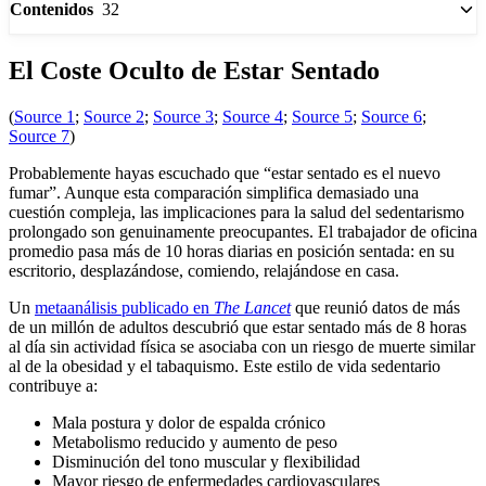
32
Contenidos
El Coste Oculto de Estar Sentado
(
Source 1
;
Source 2
;
Source 3
;
Source 4
;
Source 5
;
Source 6
;
Source 7
)
Probablemente hayas escuchado que “estar sentado es el nuevo
fumar”. Aunque esta comparación simplifica demasiado una
cuestión compleja, las implicaciones para la salud del sedentarismo
prolongado son genuinamente preocupantes. El trabajador de oficina
promedio pasa más de 10 horas diarias en posición sentada: en su
escritorio, desplazándose, comiendo, relajándose en casa.
Un
metaanálisis publicado en
The Lancet
que reunió datos de más
de un millón de adultos descubrió que estar sentado más de 8 horas
al día sin actividad física se asociaba con un riesgo de muerte similar
al de la obesidad y el tabaquismo. Este estilo de vida sedentario
contribuye a:
Mala postura y dolor de espalda crónico
Metabolismo reducido y aumento de peso
Disminución del tono muscular y flexibilidad
Mayor riesgo de enfermedades cardiovasculares