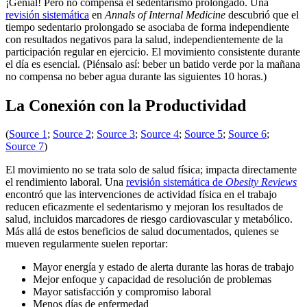
¡Genial! Pero no compensa el sedentarismo prolongado. Una
revisión sistemática
en
Annals of Internal Medicine
descubrió que el
tiempo sedentario prolongado se asociaba de forma independiente
con resultados negativos para la salud, independientemente de la
participación regular en ejercicio. El movimiento consistente durante
el día es esencial. (Piénsalo así: beber un batido verde por la mañana
no compensa no beber agua durante las siguientes 10 horas.)
La Conexión con la Productividad
(
Source 1
;
Source 2
;
Source 3
;
Source 4
;
Source 5
;
Source 6
;
Source 7
)
El movimiento no se trata solo de salud física; impacta directamente
el rendimiento laboral. Una
revisión sistemática de
Obesity Reviews
encontró que las intervenciones de actividad física en el trabajo
reducen eficazmente el sedentarismo y mejoran los resultados de
salud, incluidos marcadores de riesgo cardiovascular y metabólico.
Más allá de estos beneficios de salud documentados, quienes se
mueven regularmente suelen reportar:
Mayor energía y estado de alerta durante las horas de trabajo
Mejor enfoque y capacidad de resolución de problemas
Mayor satisfacción y compromiso laboral
Menos días de enfermedad