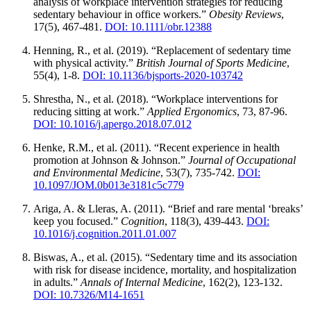
analysis of workplace intervention strategies for reducing
sedentary behaviour in office workers.”
Obesity Reviews
,
17(5), 467-481.
DOI: 10.1111/obr.12388
Henning, R., et al. (2019). “Replacement of sedentary time
with physical activity.”
British Journal of Sports Medicine
,
55(4), 1-8.
DOI: 10.1136/bjsports-2020-103742
Shrestha, N., et al. (2018). “Workplace interventions for
reducing sitting at work.”
Applied Ergonomics
, 73, 87-96.
DOI: 10.1016/j.apergo.2018.07.012
Henke, R.M., et al. (2011). “Recent experience in health
promotion at Johnson & Johnson.”
Journal of Occupational
and Environmental Medicine
, 53(7), 735-742.
DOI:
10.1097/JOM.0b013e3181c5c779
Ariga, A. & Lleras, A. (2011). “Brief and rare mental ‘breaks’
keep you focused.”
Cognition
, 118(3), 439-443.
DOI:
10.1016/j.cognition.2011.01.007
Biswas, A., et al. (2015). “Sedentary time and its association
with risk for disease incidence, mortality, and hospitalization
in adults.”
Annals of Internal Medicine
, 162(2), 123-132.
DOI: 10.7326/M14-1651