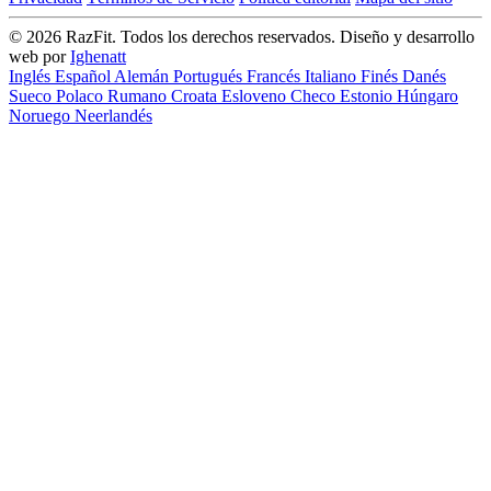
© 2026 RazFit. Todos los derechos reservados.
Diseño y desarrollo
web por
Ighenatt
Inglés
Español
Alemán
Portugués
Francés
Italiano
Finés
Danés
Sueco
Polaco
Rumano
Croata
Esloveno
Checo
Estonio
Húngaro
Noruego
Neerlandés