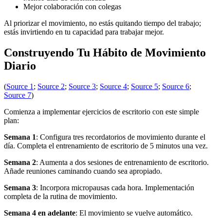
Mejor colaboración con colegas
Al priorizar el movimiento, no estás quitando tiempo del trabajo;
estás invirtiendo en tu capacidad para trabajar mejor.
Construyendo Tu Hábito de Movimiento
Diario
(
Source 1
;
Source 2
;
Source 3
;
Source 4
;
Source 5
;
Source 6
;
Source 7
)
Comienza a implementar ejercicios de escritorio con este simple
plan:
Semana 1
: Configura tres recordatorios de movimiento durante el
día. Completa el entrenamiento de escritorio de 5 minutos una vez.
Semana 2
: Aumenta a dos sesiones de entrenamiento de escritorio.
Añade reuniones caminando cuando sea apropiado.
Semana 3
: Incorpora micropausas cada hora. Implementación
completa de la rutina de movimiento.
Semana 4 en adelante
: El movimiento se vuelve automático.