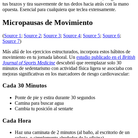
tus brazos y tira suavemente de tus dedos hacia atrás con la mano
opuesta. Esencial para cualquiera que teclea extensamente.
Micropausas de Movimiento
(
Source 1
;
Source 2
;
Source 3
;
Source 4
;
Source 5
;
Source 6
;
Source 7
)
Más allá de los ejercicios estructurados, incorpora estos hábitos de
movimiento en tu jornada laboral. Un
estudio publicado en el
British
Journal of Sports Medicine
descubrió que reemplazar solo 30
minutos de sedentarismo con actividad física ligera se asociaba con
mejoras significativas en los marcadores de riesgo cardiovascular:
Cada 30 Minutos
Ponte de pie y estira durante 30 segundos
Camina para buscar agua
Cambia tu posición al sentarte
Cada Hora
Haz una caminata de 2 minutos (al baño, al escritorio de un
colega, o simplemente alrededor de la oficina)