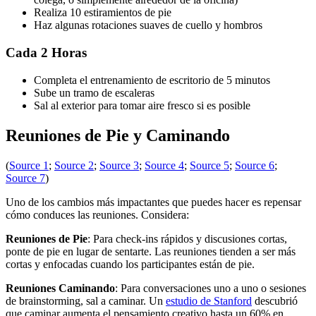
Realiza 10 estiramientos de pie
Haz algunas rotaciones suaves de cuello y hombros
Cada 2 Horas
Completa el entrenamiento de escritorio de 5 minutos
Sube un tramo de escaleras
Sal al exterior para tomar aire fresco si es posible
Reuniones de Pie y Caminando
(
Source 1
;
Source 2
;
Source 3
;
Source 4
;
Source 5
;
Source 6
;
Source 7
)
Uno de los cambios más impactantes que puedes hacer es repensar
cómo conduces las reuniones. Considera:
Reuniones de Pie
: Para check-ins rápidos y discusiones cortas,
ponte de pie en lugar de sentarte. Las reuniones tienden a ser más
cortas y enfocadas cuando los participantes están de pie.
Reuniones Caminando
: Para conversaciones uno a uno o sesiones
de brainstorming, sal a caminar. Un
estudio de Stanford
descubrió
que caminar aumenta el pensamiento creativo hasta un 60% en