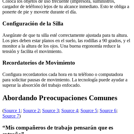
Coloca los objetos de uso frecuente (impresora, suministros,
cargador de teléfono) lejos de tu alcance inmediato. Esto te obliga a
ponerte de pie y moverte durante el día.
Configuración de la Silla
Asegúrate de que tu silla esté correctamente ajustada para tu altura.
Los pies deben estar planos en el suelo, las rodillas a 90 grados, y el
monitor a la altura de los ojos. Una buena ergonomía reduce la
tensión y facilita el movimiento.
Recordatorios de Movimiento
Configura recordatorios cada hora en tu teléfono o computadora
para solicitar pausas de movimiento. La tecnología puede ayudar a
superar la absorción del trabajo enfocado.
Abordando Preocupaciones Comunes
(
Source 1
;
Source 2
;
Source 3
;
Source 4
;
Source 5
;
Source 6
;
Source 7
)
“Mis compañeros de trabajo pensarán que es