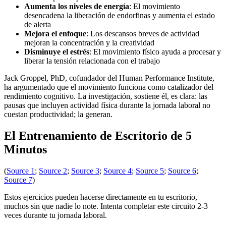
Aumenta los niveles de energía
: El movimiento
desencadena la liberación de endorfinas y aumenta el estado
de alerta
Mejora el enfoque
: Los descansos breves de actividad
mejoran la concentración y la creatividad
Disminuye el estrés
: El movimiento físico ayuda a procesar y
liberar la tensión relacionada con el trabajo
Jack Groppel, PhD, cofundador del Human Performance Institute,
ha argumentado que el movimiento funciona como catalizador del
rendimiento cognitivo. La investigación, sostiene él, es clara: las
pausas que incluyen actividad física durante la jornada laboral no
cuestan productividad; la generan.
El Entrenamiento de Escritorio de 5
Minutos
(
Source 1
;
Source 2
;
Source 3
;
Source 4
;
Source 5
;
Source 6
;
Source 7
)
Estos ejercicios pueden hacerse directamente en tu escritorio,
muchos sin que nadie lo note. Intenta completar este circuito 2-3
veces durante tu jornada laboral.