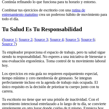
Continúa refinando lo que funciona para tu horario y entorno.
Combinar tus ejercicios de escritorio con una
rutina de
entrenamiento matutino
crea un poderoso hábito de movimiento para
todo el día.
Tu Salud Es Tu Responsabilidad
(
Source 1
;
Source 2
;
Source 3
;
Source 4
;
Source 5
;
Source 6
;
Source 7
)
Tu empleador proporciona el espacio de trabajo, pero tu salud sigue
siendo tu responsabilidad. No esperes a una iniciativa de bienestar o
una evaluación ergonómica. Toma control de tu movimiento laboral
hoy.
Los ejercicios en esta guía no requieren equipamiento especial,
tiempo mínimo y cero membresía de gimnasio. Se integran
perfectamente incluso en la agenda de trabajo más ocupada. El
único requisito es la decisión de priorizar tu cuerpo junto con tu
carrera.
Tu escritorio no tiene que ser una prisión de inactividad. Con el
movimiento intencional entrelazado a lo largo de tu día, se convierte
simplemente en otro lugar donde cuidas de ti mismo. Empieza hoy.