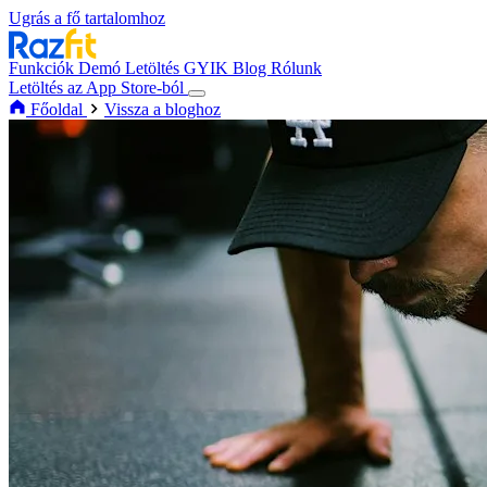
Ugrás a fő tartalomhoz
Funkciók
Demó
Letöltés
GYIK
Blog
Rólunk
Letöltés az App Store-ból
Főoldal
Vissza a bloghoz