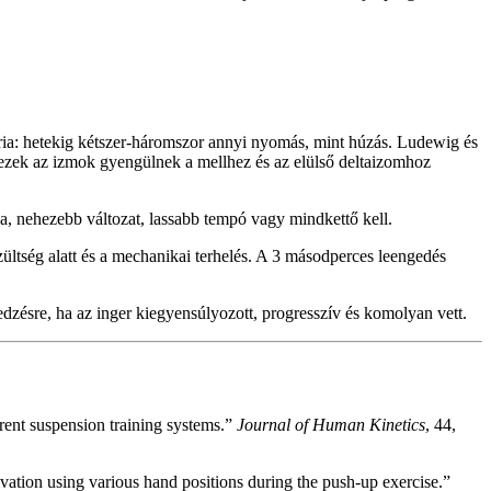
a: hetekig kétszer-háromszor annyi nyomás, mint húzás. Ludewig és
zek az izmok gyengülnek a mellhez és az elülső deltaizomhoz
a, nehezebb változat, lassabb tempó vagy mindkettő kell.
ltség alatt és a mechanikai terhelés. A 3 másodperces leengedés
s edzésre, ha az inger kiegyensúlyozott, progresszív és komolyan vett.
erent suspension training systems.”
Journal of Human Kinetics
, 44,
ation using various hand positions during the push-up exercise.”