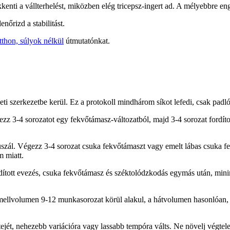
nti a vállterhelést, miközben elég tricepsz-ingert ad. A mélyebbre enge
nőrizd a stabilitást.
otthon, súlyok nélkül
útmutatónkat.
szerkezetbe kerül. Ez a protokoll mindhárom síkot lefedi, csak padlót, s
zz 3-4 sorozatot egy fekvőtámasz-változatból, majd 3-4 sorozat fordítot
szál. Végezz 3-4 sorozat csuka fekvőtámaszt vagy emelt lábas csuka fe
m miatt.
fordított evezés, csuka fekvőtámasz és széktolódzkodás egymás után, mi
 mellvolumen 9-12 munkasorozat körül alakul, a hátvolumen hasonlóan, 
jét, nehezebb variációra vagy lassabb tempóra válts. Ne növelj végtele