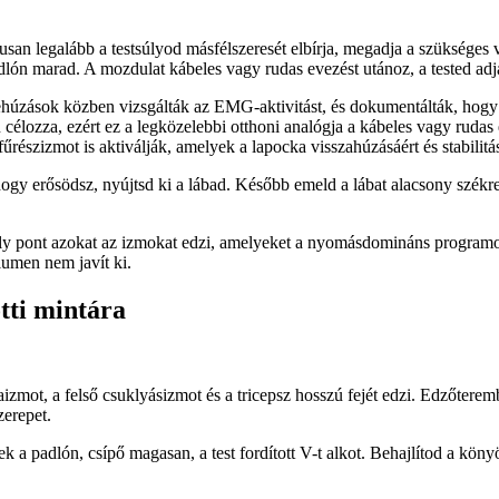
usan legalább a testsúlyod másfélszeresét elbírja, megadja a szükséges v
adlón marad. A mozdulat kábeles vagy rudas evezést utánoz, a tested adja 
ások közben vizsgálták az EMG-aktivitást, és dokumentálták, hogy a s
n célozza, ezért ez a legközelebbi otthoni analógja a kábeles vagy ru
részizmot is aktiválják, amelyek a lapocka visszahúzásáért és stabilitás
Ahogy erősödsz, nyújtsd ki a lábad. Később emeld a lábat alacsony székre
ly pont azokat az izmokat edzi, amelyeket a nyomásdomináns programo
umen nem javít ki.
ötti mintára
zmot, a felső csuklyásizmot és a tricepsz hosszú fejét edzi. Edzőterem
zerepet.
k a padlón, csípő magasan, a test fordított V-t alkot. Behajlítod a kön