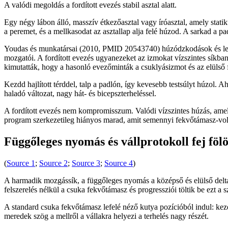
A valódi megoldás a fordított evezés stabil asztal alatt.
Egy négy lábon álló, masszív étkezőasztal vagy íróasztal, amely statik
a peremet, és a mellkasodat az asztallap alja felé húzod. A sarkad a p
Youdas és munkatársai (2010, PMID 20543740) húzódzkodások és lehúz
mozgatói. A fordított evezés ugyanezeket az izmokat vízszintes síkba
kimutatták, hogy a hasonló evezőminták a csuklyásizmot és az elülső fű
Kezdd hajlított térddel, talp a padlón, így kevesebb testsúlyt húzol. 
haladó változat, nagy hát- és bicepszterheléssel.
A fordított evezés nem kompromisszum. Valódi vízszintes húzás, ame
program szerkezetileg hiányos marad, amit semennyi fekvőtámasz-vol
Függőleges nyomás és vállprotokoll fej föl
(
Source 1
;
Source 2
;
Source 3
;
Source 4
)
A harmadik mozgássík, a függőleges nyomás a középső és elülső deltai
felszerelés nélkül a csuka fekvőtámasz és progressziói töltik be ezt a s
A standard csuka fekvőtámasz lefelé néző kutya pozícióból indul: keze
meredek szög a mellről a vállakra helyezi a terhelés nagy részét.