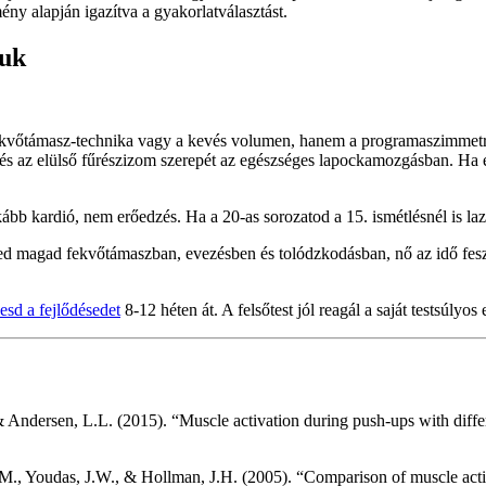
mény alapján igazítva a gyakorlatválasztást.
suk
ekvőtámasz-technika vagy a kevés volumen, hanem a programaszimmetri
 az elülső fűrészizom szerepét az egészséges lapockamozgásban. Ha e
bb kardió, nem erőedzés. Ha a 20-as sorozatod a 15. ismétlésnél is laz
ed magad fekvőtámaszban, evezésben és tolódzkodásban, nő az idő feszü
esd a fejlődésedet
8-12 héten át. A felsőtest jól reagál a saját testsúlyo
., & Andersen, L.L. (2015). “Muscle activation during push-ups with diff
., Youdas, J.W., & Hollman, J.H. (2005). “Comparison of muscle activ