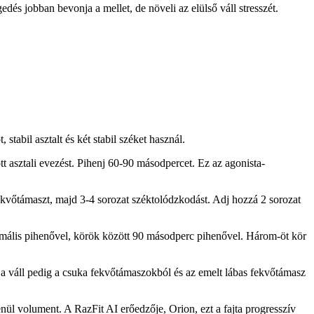
dés jobban bevonja a mellet, de növeli az elülső váll stresszét.
tabil asztalt és két stabil széket használ.
t asztali evezést. Pihenj 60-90 másodpercet. Ez az agonista-
kvőtámaszt, majd 3-4 sorozat széktolódzkodást. Adj hozzá 2 sorozat
nimális pihenővel, körök között 90 másodperc pihenővel. Három-öt kör
a váll pedig a csuka fekvőtámaszokból és az emelt lábas fekvőtámasz
nül volument. A RazFit AI erőedzője, Orion, ezt a fajta progresszív