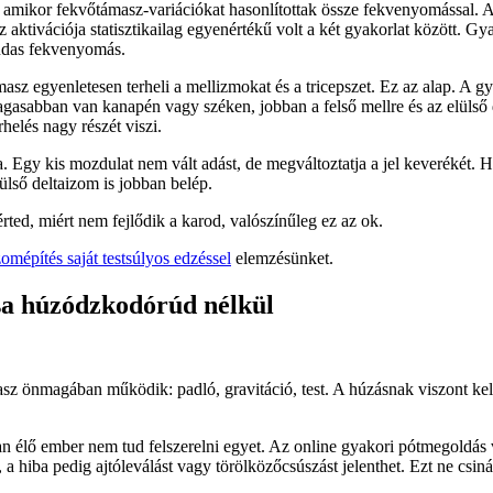
 amikor fekvőtámasz-variációkat hasonlítottak össze fekvenyomással. 
aktivációja statisztikailag egyenértékű volt a két gyakorlat között. Gyak
rudas fekvenyomás.
sz egyenletesen terheli a mellizmokat és a tricepszet. Ez az alap. A gy
gasabban van kanapén vagy széken, jobban a felső mellre és az elülső d
rhelés nagy részét viszi.
. Egy kis mozdulat nem vált adást, de megváltoztatja a jel keverékét. H
ülső deltaizom is jobban belép.
ted, miért nem fejlődik a karod, valószínűleg ez az ok.
zomépítés saját testsúlyos edzéssel
elemzésünket.
sa húzódzkodórúd nélkül
asz önmagában működik: padló, gravitáció, test. A húzásnak viszont kell
 élő ember nem tud felszerelni egyet. Az online gyakori pótmegoldás v
 a hiba pedig ajtóleválást vagy törölközőcsúszást jelenthet. Ezt ne csiná