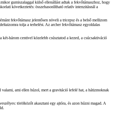
Amikor gumiszalaggal külső ellenállást adtak a fekvőtámaszhoz, hogy
orlati következtetés: összehasonlítható relatív intenzitásnál a
émánt fekvőtámasz jelentősen növeli a tricepsz és a belső mellizom
eltaizomra tolja a terhelést. Az archer fekvőtámasz egyoldalas
a két-három centivel közelebb csúsztatod a kezed, a csúcsaktiváció
 valami, ami ellen húzol, mert a gravitáció lefelé hat, a hátizmoknak
eszélyes: törölközőt akasztani egy ajtóra, és azon húzni magad. A
ld.