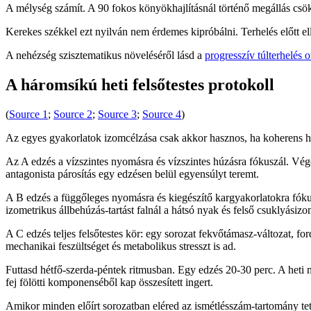
A mélység számít. A 90 fokos könyökhajlításnál történő megállás csökke
Kerekes székkel ezt nyilván nem érdemes kipróbálni. Terhelés előtt elle
A nehézség szisztematikus növeléséről lásd a
progresszív túlterhelés 
A háromsíkú heti felsőtestes protokoll
(
Source 1
;
Source 2
;
Source 3
;
Source 4
)
Az egyes gyakorlatok izomcélzása csak akkor hasznos, ha koherens heti 
Az A edzés a vízszintes nyomásra és vízszintes húzásra fókuszál. Vége
antagonista párosítás egy edzésen belül egyensúlyt teremt.
A B edzés a függőleges nyomásra és kiegészítő kargyakorlatokra fóku
izometrikus állbehúzás-tartást falnál a hátsó nyak és felső csuklyásizo
A C edzés teljes felsőtestes kör: egy sorozat fekvőtámasz-változat, 
mechanikai feszültséget és metabolikus stresszt is ad.
Futtasd hétfő-szerda-péntek ritmusban. Egy edzés 20-30 perc. A heti
fej fölötti komponenséből kap összesített ingert.
Amikor minden előírt sorozatban eléred az ismétlésszám-tartomány tete