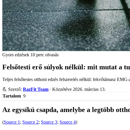
Gyors edzések
10 perc olvasás
Felsőtesti erő súlyok nélkül: mit mutat a 
Teljes felsőtestes otthoni edzés felszerelés nélkül: fekvőtámasz EMG-
💪
Szerző:
RazFit Team
·
Közzétéve 2026. március 13.
9
Tartalom
Az egysíkú csapda, amelybe a legtöbb otth
(
Source 1
;
Source 2
;
Source 3
;
Source 4
)