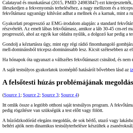
Calatayud és munkatársai (2015, PMID 24983847) ezt kiterjesztették,
illeszkedjen a fekvenyomás terheléséhez, a nagy mellizom és a tricepsz 
fekvőtámasz ugyanúgy kihívást adhat a mellnek és a karnak, mint a 
Gyakorlati progresszió az EMG-irodalom alapján: a standard fekvőtáma
részvételét. Az emelt lábas fekvőtámasz, amikor a láb 30-45 cm-rel ma
progresszió, ahol az egyik kar oldalra nyúlik, a dolgozó kar pedig a te
Gondolj a kéztartásra úgy, mint egy régi rádió finomhangoló gombjára
mell-dominánsból tricepsz-dominánsabb lesz. Kicsit szélesebben az el
Ha hónapok óta ugyanazt a vállszéles fekvőtámaszt csinálod, és nem ér
A saját testsúlyos gyakorlatok izomépítő hatásáról bővebben lásd az
i
A felsőtesti húzás problémájának megoldá
(
Source 1
;
Source 2
;
Source 3
;
Source 4
)
Itt omlik össze a legtöbb otthoni saját testsúlyos program. A fekvőtám
pedig rögzítésre van szükségük a test előtt vagy fölött.
A húzódzkodórúd elegáns megoldás, de sok bérlő, utazó vagy lakásban
beltéri ajtók nem dinamikus testsúlyterhelésre készültek a zsanéroknál,