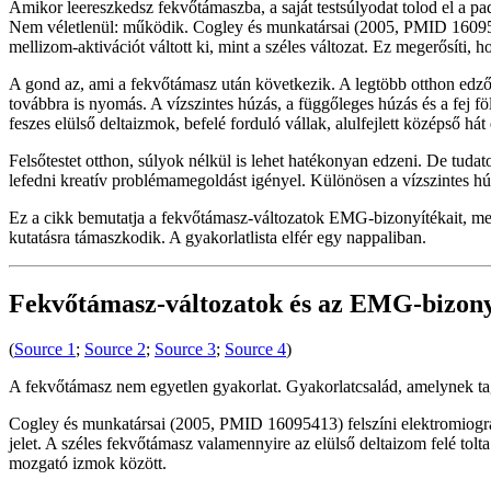
Amikor leereszkedsz fekvőtámaszba, a saját testsúlyodat tolod el a pad
Nem véletlenül: működik. Cogley és munkatársai (2005, PMID 1609541
mellizom-aktivációt váltott ki, mint a széles változat. Ez megerősíti
A gond az, ami a fekvőtámasz után következik. A legtöbb otthon edző 
továbbra is nyomás. A vízszintes húzás, a függőleges húzás és a fej 
feszes elülső deltaizmok, befelé forduló vállak, alulfejlett középső hát
Felsőtestet otthon, súlyok nélkül is lehet hatékonyan edzeni. De tuda
lefedni kreatív problémamegoldást igényel. Különösen a vízszintes hú
Ez a cikk bemutatja a fekvőtámasz-változatok EMG-bizonyítékait, mego
kutatásra támaszkodik. A gyakorlatlista elfér egy nappaliban.
Fekvőtámasz-változatok és az EMG-bizony
(
Source 1
;
Source 2
;
Source 3
;
Source 4
)
A fekvőtámasz nem egyetlen gyakorlat. Gyakorlatcsalád, amelynek ta
Cogley és munkatársai (2005, PMID 16095413) felszíni elektromiográf
jelet. A széles fekvőtámasz valamennyire az elülső deltaizom felé tolt
mozgató izmok között.