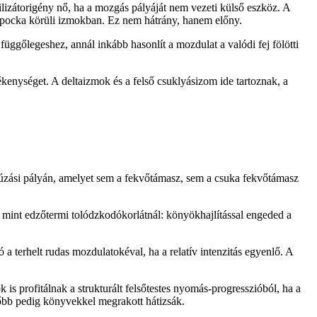
izátorigény nő, ha a mozgás pályáját nem vezeti külső eszköz. A
 lapocka körüli izmokban. Ez nem hátrány, hanem előny.
 függőlegeshez, annál inkább hasonlít a mozdulat a valódi fej fölötti
kenységet. A deltaizmok és a felső csuklyásizom ide tartoznak, a
i-húzási pályán, amelyet sem a fekvőtámasz, sem a csuka fekvőtámasz
, mint edzőtermi tolódzkodókorlátnál: könyökhajlítással engeded a
 terhelt rudas mozdulatokéval, ha a relatív intenzitás egyenlő. A
s profitálnak a strukturált felsőtestes nyomás-progresszióból, ha a
később pedig könyvekkel megrakott hátizsák.