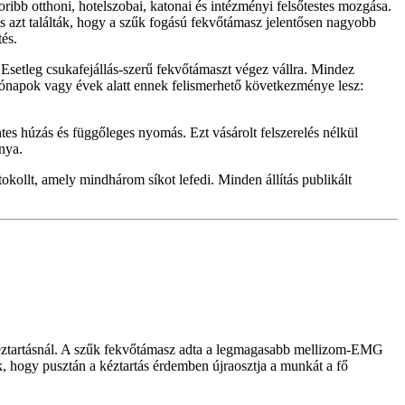
oribb otthoni, hotelszobai, katonai és intézményi felsőtestes mozgása.
 azt találták, hogy a szűk fogású fekvőtámasz jelentősen nagyobb
tés.
Esetleg csukafejállás-szerű fekvőtámaszt végez vállra. Mindez
 Hónapok vagy évek alatt ennek felismerhető következménye lesz:
tes húzás és függőleges nyomás. Ezt vásárolt felszerelés nélkül
nya.
kollt, amely mindhárom síkot lefedi. Minden állítás publikált
 kéztartásnál. A szűk fekvőtámasz adta a legmagasabb mellizom-EMG
ák, hogy pusztán a kéztartás érdemben újraosztja a munkát a fő