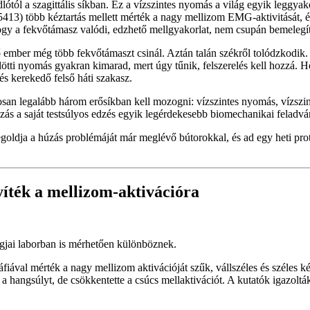
lótól a szagittális síkban. Ez a vízszintes nyomás a világ egyik leggyak
3) több kéztartás mellett mérték a nagy mellizom EMG-aktivitását, és
, hogy a fekvőtámasz valódi, edzhető mellgyakorlat, nem csupán bemelegí
ember még több fekvőtámaszt csinál. Aztán talán székről tolódzkodik. 
fölötti nyomás gyakran kimarad, mert úgy tűnik, felszerelés kell hozzá.
 és kerekedő felső háti szakasz.
tosan legalább három erősíkban kell mozogni: vízszintes nyomás, vízszin
zás a saját testsúlyos edzés egyik legérdekesebb biomechanikai feladvá
ldja a húzás problémáját már meglévő bútorokkal, és ad egy heti proto
íték a mellizom-aktivációra
gjai laborban is mérhetően különböznek.
iával mérték a nagy mellizom aktivációját szűk, vállszéles és széles
a a hangsúlyt, de csökkentette a csúcs mellaktivációt. A kutatók igazolt