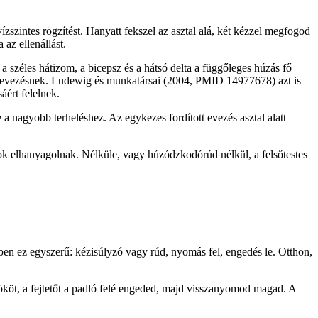
ízszintes rögzítést. Hanyatt fekszel az asztal alá, két kézzel megfogod
az ellenállást.
zéles hátizom, a bicepsz és a hátsó delta a függőleges húzás fő
das evezésnek. Ludewig és munkatársai (2004, PMID 14977678) azt is
áért felelnek.
 a nagyobb terheléshez. Az egykezes fordított evezés asztal alatt
k elhanyagolnak. Nélküle, vagy húzódzkodórúd nélkül, a felsőtestes
ben ez egyszerű: kézisúlyzó vagy rúd, nyomás fel, engedés le. Otthon,
yököt, a fejtetőt a padló felé engeded, majd visszanyomod magad. A