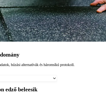
tudomány
adatok, húzási alternatívák és háromsíkú protokoll.
on edző beleesik