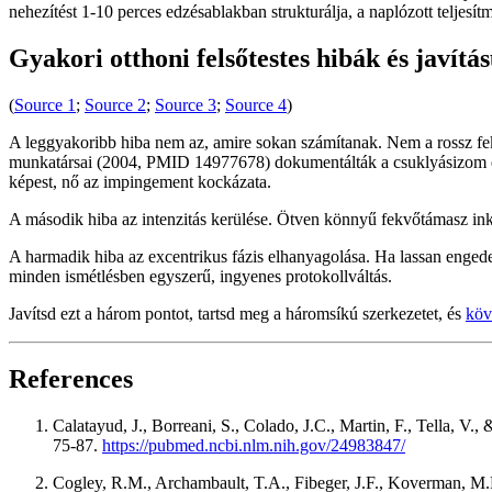
nehezítést 1-10 perces edzésablakban strukturálja, a naplózott teljesít
Gyakori otthoni felsőtestes hibák és javítá
(
Source 1
;
Source 2
;
Source 3
;
Source 4
)
A leggyakoribb hiba nem az, amire sokan számítanak. Nem a rossz f
munkatársai (2004, PMID 14977678) dokumentálták a csuklyásizom és
képest, nő az impingement kockázata.
A második hiba az intenzitás kerülése. Ötven könnyű fekvőtámasz inká
A harmadik hiba az excentrikus fázis elhanyagolása. Ha lassan enged
minden ismétlésben egyszerű, ingyenes protokollváltás.
Javítsd ezt a három pontot, tartsd meg a háromsíkú szerkezetet, és
köv
References
Calatayud, J., Borreani, S., Colado, J.C., Martin, F., Tella, V
75-87.
https://pubmed.ncbi.nlm.nih.gov/24983847/
Cogley, R.M., Archambault, T.A., Fibeger, J.F., Koverman, M.M