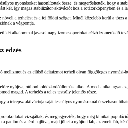
lyos nyomásokat hasonlítottak össze, és megerősítették, hogy a stabil
ást kér, így magas stabilizátor-aktivációt hoz a rotátorköpenyben és a
öveli a terhelést és a fej fölötti szöget. Minél közelebb kerül a törzs a
ziónak a végpontja.
eti két alkalommal javasol nagy izomcsoportokat célzó izomerősítő tevé
sz edzés
alsó mellizmot és az elülső deltaizmot terheli olyan függőleges nyomás
ak előre nyújtva, otthoni tolódzkodóállomást alkot. A mechanika ugyanaz
mod magad. A terhelés a teljes testsúly jelentős része.
 tricepsz aktivációja saját testsúlyos nyomásoknál összehasonlítható a
okollokat vizsgáltak, és megjegyezték, hogy még klinikai populációk i
n a padlón és a térd hajlítva, majd jöhet a nyújtott láb, az emelt láb, 