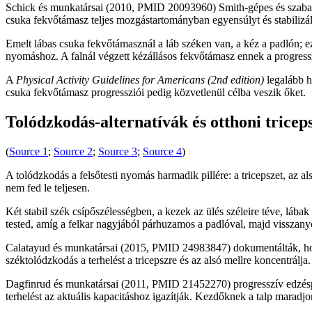
Schick és munkatársai (2010, PMID 20093960) Smith-gépes és szabadsú
csuka fekvőtámasz teljes mozgástartományban egyensúlyt és stabilizál
Emelt lábas csuka fekvőtámasznál a láb széken van, a kéz a padlón; ez n
nyomáshoz. A falnál végzett kézállásos fekvőtámasz ennek a progress
A
Physical Activity Guidelines for Americans (2nd edition)
legalább h
csuka fekvőtámasz progressziói pedig közvetlenül célba veszik őket.
Tolódzkodás-alternatívák és otthoni tricep
(
Source 1
;
Source 2
;
Source 3
;
Source 4
)
A tolódzkodás a felsőtesti nyomás harmadik pillére: a tricepszet, az 
nem fed le teljesen.
Két stabil szék csípőszélességben, a kezek az ülés széleire téve, láb
tested, amíg a felkar nagyjából párhuzamos a padlóval, majd visszanyo
Calatayud és munkatársai (2015, PMID 24983847) dokumentálták, hogy a
széktolódzkodás a terhelést a tricepszre és az alsó mellre koncentrálja.
Dagfinrud és munkatársai (2011, PMID 21452270) progresszív edzésprot
terhelést az aktuális kapacitáshoz igazítják. Kezdőknek a talp maradjo