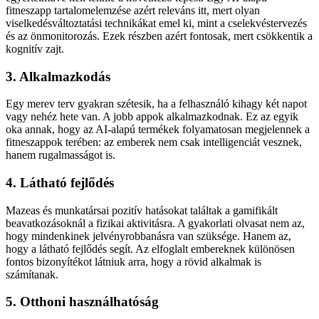
fitneszapp tartalomelemzése azért releváns itt, mert olyan
viselkedésváltoztatási technikákat emel ki, mint a cselekvéstervezés
és az önmonitorozás. Ezek részben azért fontosak, mert csökkentik a
kognitív zajt.
3. Alkalmazkodás
Egy merev terv gyakran szétesik, ha a felhasználó kihagy két napot
vagy nehéz hete van. A jobb appok alkalmazkodnak. Ez az egyik
oka annak, hogy az AI-alapú termékek folyamatosan megjelennek a
fitneszappok terében: az emberek nem csak intelligenciát vesznek,
hanem rugalmasságot is.
4. Látható fejlődés
Mazeas és munkatársai pozitív hatásokat találtak a gamifikált
beavatkozásoknál a fizikai aktivitásra. A gyakorlati olvasat nem az,
hogy mindenkinek jelvényrobbanásra van szüksége. Hanem az,
hogy a látható fejlődés segít. Az elfoglalt embereknek különösen
fontos bizonyítékot látniuk arra, hogy a rövid alkalmak is
számítanak.
5. Otthoni használhatóság