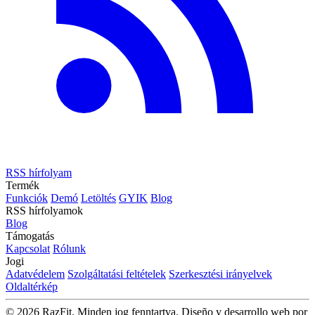
RSS hírfolyam
Termék
Funkciók
Demó
Letöltés
GYIK
Blog
RSS hírfolyamok
Blog
Támogatás
Kapcsolat
Rólunk
Jogi
Adatvédelem
Szolgáltatási feltételek
Szerkesztési irányelvek
Oldaltérkép
© 2026 RazFit. Minden jog fenntartva.
Diseño y desarrollo web por