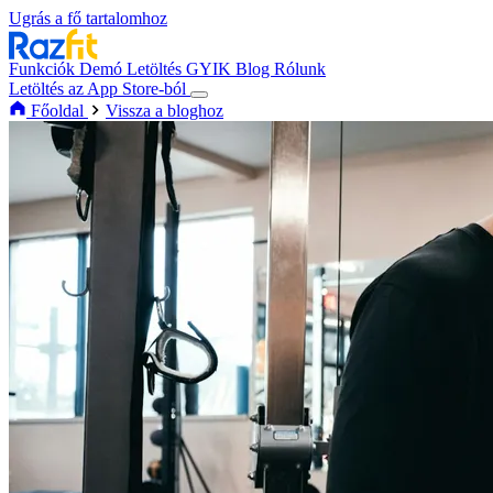
Ugrás a fő tartalomhoz
Funkciók
Demó
Letöltés
GYIK
Blog
Rólunk
Letöltés az App Store-ból
Főoldal
Vissza a bloghoz