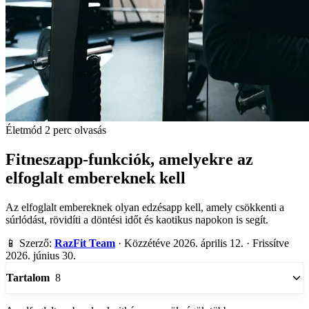
Életmód
2 perc olvasás
Fitneszapp-funkciók, amelyekre az
elfoglalt embereknek kell
Az elfoglalt embereknek olyan edzésapp kell, amely csökkenti a
súrlódást, rövidíti a döntési időt és kaotikus napokon is segít.
📱
Szerző:
RazFit Team
·
Közzétéve 2026. április 12.
·
Frissítve
2026. június 30.
8
Tartalom