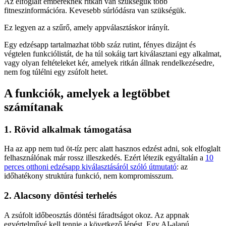
Az elfoglalt embereknek ritkán van szükségük több
fitneszinformációra. Kevesebb súrlódásra van szükségük.
Ez legyen az a szűrő, amely appválasztáskor irányít.
Egy edzésapp tartalmazhat több száz rutint, fényes dizájnt és
végtelen funkciólistát, de ha túl sokáig tart kiválasztani egy alkalmat,
vagy olyan feltételeket kér, amelyek ritkán állnak rendelkezésedre,
nem fog túlélni egy zsúfolt hetet.
A funkciók, amelyek a legtöbbet
számítanak
1. Rövid alkalmak támogatása
Ha az app nem tud öt-tíz perc alatt hasznos edzést adni, sok elfoglalt
felhasználónak már rossz illeszkedés. Ezért létezik egyáltalán a
10
perces otthoni edzésapp kiválasztásáról szóló útmutató
: az
időhatékony struktúra funkció, nem kompromisszum.
2. Alacsony döntési terhelés
A zsúfolt időbeosztás döntési fáradtságot okoz. Az appnak
egyértelművé kell tennie a következő lépést. Egy AI-alapú