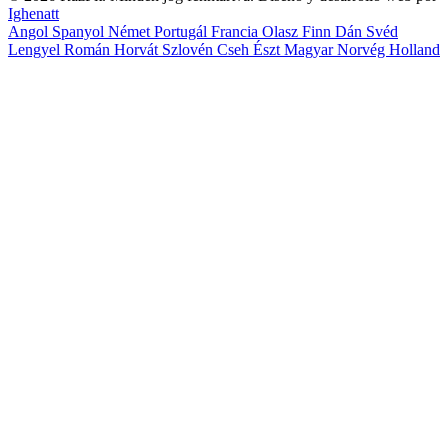
Ighenatt
Angol
Spanyol
Német
Portugál
Francia
Olasz
Finn
Dán
Svéd
Lengyel
Román
Horvát
Szlovén
Cseh
Észt
Magyar
Norvég
Holland