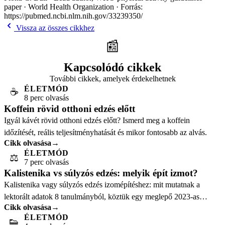
paper · World Health Organization · Forrás:
https://pubmed.ncbi.nlm.nih.gov/33239350/
Vissza az összes cikkhez
📰
Kapcsolódó cikkek
További cikkek, amelyek érdekelhetnek
ÉLETMÓD
☕
8 perc olvasás
Koffein rövid otthoni edzés előtt
Igyál kávét rövid otthoni edzés előtt? Ismerd meg a koffein
időzítését, reális teljesítményhatását és mikor fontosabb az alvás.
Cikk olvasása
→
ÉLETMÓD
⚖️
7 perc olvasás
Kalistenika vs súlyzós edzés: melyik épít izmot?
Kalistenika vagy súlyzós edzés izomépítéshez: mit mutatnak a
lektorált adatok 8 tanulmányból, köztük egy meglepő 2023-as
Cikk olvasása
→
eredmény az izomminőségről.
ÉLETMÓD
👟