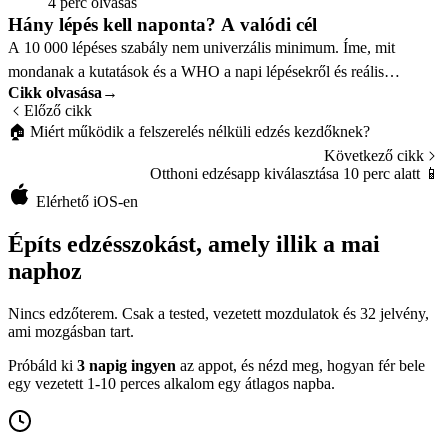
4 perc olvasás
Hány lépés kell naponta? A valódi cél
A 10 000 lépéses szabály nem univerzális minimum. Íme, mit
mondanak a kutatások és a WHO a napi lépésekről és reális
Cikk olvasása
→
egészségnyereségről.
Előző cikk
🏠
Miért működik a felszerelés nélküli edzés kezdőknek?
Következő cikk
Otthoni edzésapp kiválasztása 10 perc alatt
📱
Elérhető iOS-en
Építs edzésszokást, amely illik a mai
naphoz
Nincs edzőterem. Csak a tested, vezetett mozdulatok és 32 jelvény,
ami mozgásban tart.
Próbáld ki
3 napig ingyen
az appot, és nézd meg, hogyan fér bele
egy vezetett 1-10 perces alkalom egy átlagos napba.