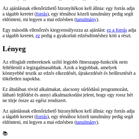
Az ajánlásnak ellenőrizhető bizonyítékon kell állnia: egy forrás adja
a tágabb keretet (
forrás
), egy témához közeli tanulmány pedig segít
eldönteni, mi legyen a mai edzésben (
tanulmány
).
Egy második ellenőrzés kiegyensúlyozza az ajánlást:
ez a forrás
adja
a tágabb keretet,
ez
pedig a gyakorlati edzésdöntéshez köti a részt.
Lényeg
Az elfoglalt embereknek szóló legjobb fitneszapp-funkciók nem
feltétlenül a legizgalmasabbak. Azok a legjobbak, amelyek
könnyebbé teszik az edzés elkezdését, újrakezdését és beillesztését a
tökéletlen napokba.
Ez általában rövid alkalmakat, alacsony súrlódású programozást,
látható fejlődést és annyi alkalmazkodást jelent, hogy egy rossz hét
ne törje össze az egész rendszert.
Az ajánlásnak ellenőrizhető bizonyítékon kell állnia: egy forrás adja
a tágabb keretet (
forrás
), egy témához közeli tanulmány pedig segít
eldönteni, mi legyen a mai edzésben (
tanulmány
).
📚