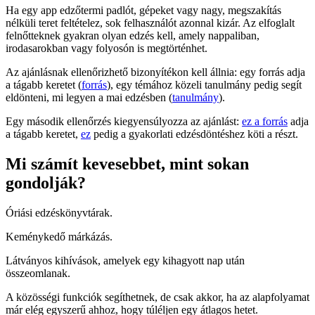
Ha egy app edzőtermi padlót, gépeket vagy nagy, megszakítás
nélküli teret feltételez, sok felhasználót azonnal kizár. Az elfoglalt
felnőtteknek gyakran olyan edzés kell, amely nappaliban,
irodasarokban vagy folyosón is megtörténhet.
Az ajánlásnak ellenőrizhető bizonyítékon kell állnia: egy forrás adja
a tágabb keretet (
forrás
), egy témához közeli tanulmány pedig segít
eldönteni, mi legyen a mai edzésben (
tanulmány
).
Egy második ellenőrzés kiegyensúlyozza az ajánlást:
ez a forrás
adja
a tágabb keretet,
ez
pedig a gyakorlati edzésdöntéshez köti a részt.
Mi számít kevesebbet, mint sokan
gondolják?
Óriási edzéskönyvtárak.
Keménykedő márkázás.
Látványos kihívások, amelyek egy kihagyott nap után
összeomlanak.
A közösségi funkciók segíthetnek, de csak akkor, ha az alapfolyamat
már elég egyszerű ahhoz, hogy túléljen egy átlagos hetet.