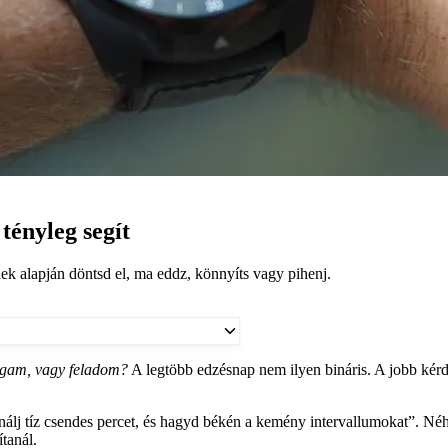
tényleg segít
ek alapján döntsd el, ma eddz, könnyíts vagy pihenj.
gam, vagy feladom?
A legtöbb edzésnap nem ilyen bináris. A jobb kérd
csinálj tíz csendes percet, és hagyd békén a kemény intervallumokat”. N
tanál.