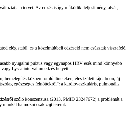
áltoztatja a tervet. Az edzés is így működik: teljesítmény, alvás,
od elég stabil, és a közelmúltbeli edzéseid nem csúsztak visszafelé.
en magasabb nyugalmi pulzus vagy egynapos HRV-esés mind könnyebb
 vagy Lyssa intervallumedzés helyett.
n, bemelegítés közben romló tüneteken, éles ízületi fájdalmon, új
szólag egészséges felnőttekről”: a kardiovaszkuláris, pulmonális,
edzésről szóló konszenzusa (2013, PMID 23247672) a problémát a
ny munkát halmozni csak zajt teremt.