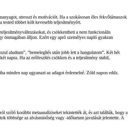
üzemanyagot, stresszt és motivációt. Ha a szokásosan éles fekvőtámaszok
tested többet költ kevesebb teljesítményért.
teljesítményváltozásokat, és csökkentheti a nem funkcionális
hogy önmagában álljon. Ezért egy apró személyes napló gyakran
szul aludtam”, “bemelegítés után jobb lett a hangulatom”. Két hét
 napra. Ha az erőfeszítés csökken és a teljesítmény stabil,
mintha minden nap ugyanazt az adagot érdemelné. Zöld napon eddz.
 szóló korábbi metaanalíziseket tekintették át, és azt találták, hogy a
ok többsége az alvásminőség vagy -időtartam javulását jelentette. A