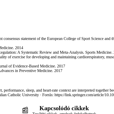
oint consensus statement of the European College of Sport Science and
Medicine. 2014
Regulation: A Systematic Review and Meta-Analysis. Sports Medicine.
ity of exercise for developing and maintaining cardiorespiratory, muscu
Journal of Evidence-Based Medicine. 2017
 Advances in Preventive Medicine. 2017
 performance, sleep, and heart-rate context are interpreted together bec
ian Catholic University · Forrás: https://link.springer.com/article/10
Kapcsolódó cikkek
📰
További cikkek, amelyek érdekelhetnek