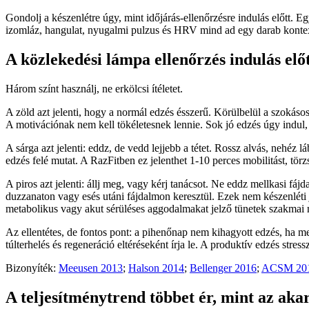
Gondolj a készenlétre úgy, mint időjárás-ellenőrzésre indulás előtt. Eg
izomláz, hangulat, nyugalmi pulzus és HRV mind ad egy darab kontext
A közlekedési lámpa ellenőrzés indulás elő
Három színt használj, ne erkölcsi ítéletet.
A zöld azt jelenti, hogy a normál edzés ésszerű. Körülbelül a szokáso
A motivációnak nem kell tökéletesnek lennie. Sok jó edzés úgy indul
A sárga azt jelenti: eddz, de vedd lejjebb a tétet. Rossz alvás, ne
edzés felé mutat. A RazFitben ez jelenthet 1-10 perces mobilitást, t
A piros azt jelenti: állj meg, vagy kérj tanácsot. Ne eddz mellkasi f
duzzanaton vagy esés utáni fájdalmon keresztül. Ezek nem készenléti j
metabolikus vagy akut sérüléses aggodalmakat jelző tünetek szakmai m
Az ellentétes, de fontos pont: a pihenőnap nem kihagyott edzés, h
túlterhelés és regeneráció eltéréseként írja le. A produktív edzés str
Bizonyíték:
Meeusen 2013
;
Halson 2014
;
Bellenger 2016
;
ACSM 20
A teljesítménytrend többet ér, mint az aka