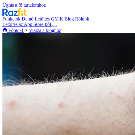
Ugrás a fő tartalomhoz
Funkciók
Demó
Letöltés
GYIK
Blog
Rólunk
Letöltés az App Store-ból
Főoldal
Vissza a bloghoz