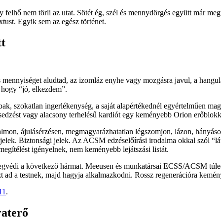
y felhő nem törli az utat. Sötét ég, szél és mennydörgés együtt már megv
ust. Egyik sem az egész történet.
tt
s mennyiséget aludtad, az izomláz enyhe vagy mozgásra javul, a hangulat
, hogy “jó, elkezdem”.
héz lábak, szokatlan ingerlékenység, a saját alapértékednél egyértelmű
örzsedzést vagy alacsony terhelésű kardiót egy keményebb Orion erőblokk
ájdalmon, ájulásérzésen, megmagyarázhatatlan légszomjon, lázon, hányáso
elek. Biztonsági jelek. Az ACSM edzéselőírási irodalma okkal szól “lát
egítélést igényelnek, nem keményebb lejátszási listát.
a megvédi a következő hármat. Meeusen és munkatársai ECSS/ACSM túl
esszt ad a testnek, majd hagyja alkalmazkodni. Rossz regenerációra kemé
11
.
raterő