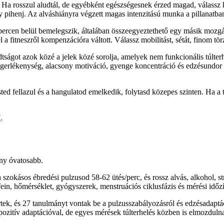
st. Ha rosszul aludtál, de egyébként egészségesnek érzed magad, válass
agy pihenj. Az alváshiányra végzett magas intenzitású munka a pillanat
 percen belül bemelegszik, általában összeegyeztethető egy másik mo
l a fitneszről kompenzációra váltott. Válassz mobilitást, sétát, finom t
ságot azok közé a jelek közé sorolja, amelyek nem funkcionális túlterhe
 ingerlékenység, alacsony motiváció, gyenge koncentráció és edzésundor
ed fellazul és a hangulatod emelkedik, folytasd közepes szinten. Ha a 
7
.
ny óvatosabb.
a szokásos ébredési pulzusod 58-62 ütés/perc, és rossz alvás, alkohol, 
ein, hőmérséklet, gyógyszerek, menstruációs ciklusfázis és mérési időz
ek, és 27 tanulmányt vontak be a pulzusszabályozásról és edzésadaptác
ozitív adaptációval, de egyes mérések túlterhelés közben is elmozdulna