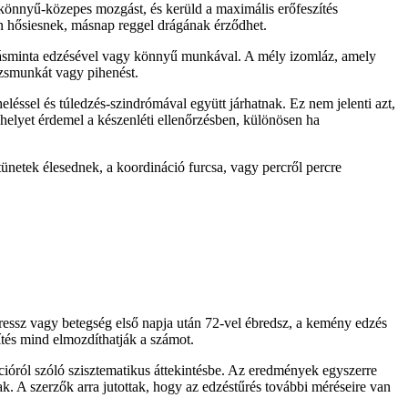
z könnyű-közepes mozgást, és kerüld a maximális erőfeszítés
ban hősiesnek, másnap reggel drágának érződhet.
zgásminta edzésével vagy könnyű munkával. A mély izomláz, amely
örzsmunkát vagy pihenést.
léssel és túledzés-szindrómával együtt járhatnak. Ez nem jelenti azt,
 helyet érdemel a készenléti ellenőrzésben, különösen ha
tünetek élesednek, a koordináció furcsa, vagy percről percre
stressz vagy betegség első napja után 72-vel ébredsz, a kemény edzés
ítés mind elmozdíthatják a számot.
ióról szóló szisztematikus áttekintésbe. Az eredmények egyszerre
k. A szerzők arra jutottak, hogy az edzéstűrés további méréseire van