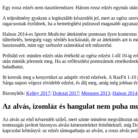
Egy rossz edzés nem riasztórendszer. Három rossz edzés egymás után
A teljesítmény gyakran a legtisztább készenléti jel, mert az egész sze
ragacsosnak érződnek, ha a bemelegítési pulzusod magasabb ugyanazon
Halson 2014-es
Sports Medicine
áttekintése pontosan ilyen kontextus
túlterhelés, betegség vagy sérülés kockázatát, de az áttekintés azt 
hasznosabb, mint egy szétszórt számokkal teli műszerfal.
Próbáld ezt: minden edzés után értékeld az egész edzést 1-től 10-ig e
után minták jelennek meg. Ha az erőfeszítési pontszámok emelkednek, 
haladhatsz.
Itt keresik meg a kenyerüket az adaptív rövid edzések. A RazFit 1-10
Sárga napon végezz rövidebb edzést, és állj meg, amíg még jobban é
Bizonyíték:
Kelley 2017
;
Dolezal 2017
;
Meeusen 2013
;
Halson 2014
Az alvás, izomláz és hangulat nem puha m
Az alvás az első készenléti szűrő, mert szinte mindent megváltoztat ut
testmozgás javított bizonyos alvási kimeneteleket felnőtteknél, míg 
kapcsolat kétirányú: az edzés támogathatja az alvást, a rossz alvás ped