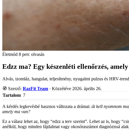
Életmód
8 perc olvasás
Edzz ma? Egy készenléti ellenőrzés, amely 
Alvás, izomláz, hangulat, teljesítmény, nyugalmi pulzus és HRV-trend
🧭
Szerző:
RazFit Team
·
Közzétéve 2026. április 26.
7
Tartalom
A kérdés legkevésbé hasznos változata a drámai:
át kell nyomnom ma
amely ma van?
Ez a válasz lehet az, hogy “edzz a terv szerint”. Lehet az is, hogy “
anélkül, hogy minden fájdalmat vagy okosóraszámot diagnózissá alakí