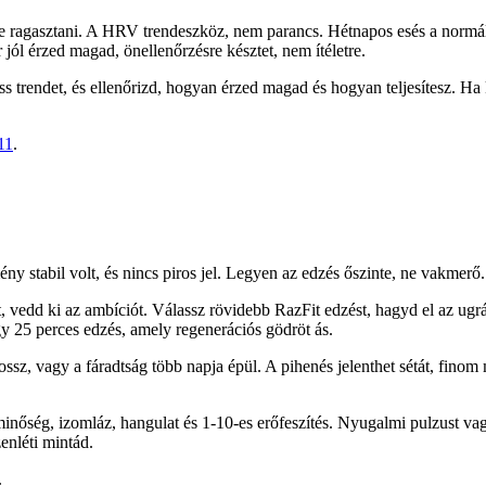
 ragasztani. A HRV trendeszköz, nem parancs. Hétnapos esés a normál ta
jól érzed magad, önellenőrzésre késztet, nem ítéletre.
ss trendet, és ellenőrizd, hogyan érzed magad és hogyan teljesítesz. Ha 
11
.
mény stabil volt, és nincs piros jel. Legyen az edzés őszinte, ne vakmer
t, vedd ki az ambíciót. Válassz rövidebb RazFit edzést, hagyd el az ugrá
y 25 perces edzés, amely regenerációs gödröt ás.
ossz, vagy a fáradtság több napja épül. A pihenés jelenthet sétát, finom
inőség, izomláz, hangulat és 1-10-es erőfeszítés. Nyugalmi pulzust v
enléti mintád.
.