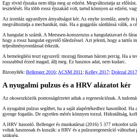
Egy rövid éjszaka nem tiltja meg az edzést. Megváltoztatja az előírá
tesztelését. Ha több rossz éjszakád volt, tartsd könnyen az edzést, v
Az izomláz ugyanilyen árnyaltságot kér. Az enyhe izomláz, amely öt
megváltoztatja a mechanikát, más. Ha a guggolás sántítássá válik, a cé
A hangulat is számít. A Meeusen-konszenzus a hangulatzavart és fáradt
hogy a rossz hangulat egyenlő túledzéssel. Azt jelenti, hogy a tartós
teljesítményromlással érkezik.
A bemelegítési teszt egyszerű: mozogj finoman három percig. Ha a test
rosszabbul érzed magad, állj meg. Ez hasznos adat, nem kudarc.
Bizonyíték:
Bellenger 2016
;
ACSM 2011
;
Kelley 2017
;
Dolezal 201
A nyugalmi pulzus és a HRV alázatot kér
Az okoseszközök pontosságérzetet adtak a regenerációnak. A tudomá
A nyugalmi pulzus segíthet, ha a saját alapértékedhez hasonlítod. Ha 
gyenge fogadás. De egyetlen mérés könnyen torzul. Hidratáltság, koff
A HRV hasonló. Bellenger és munkatársai (2016) 5 377 rekordot szűrt
voltak hasznosak és kuszák: a HRV és a pulzusregeneráció változhat p
szükség.