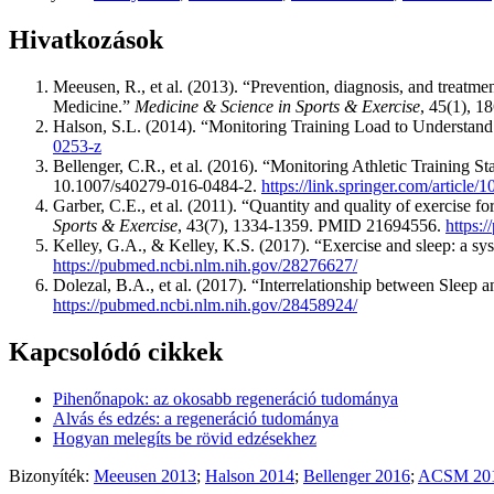
Hivatkozások
Meeusen, R., et al. (2013). “Prevention, diagnosis, and treatm
Medicine.”
Medicine & Science in Sports & Exercise
, 45(1), 
Halson, S.L. (2014). “Monitoring Training Load to Understand 
0253-z
Bellenger, C.R., et al. (2016). “Monitoring Athletic Trainin
10.1007/s40279-016-0484-2.
https://link.springer.com/articl
Garber, C.E., et al. (2011). “Quantity and quality of exercise f
Sports & Exercise
, 43(7), 1334-1359. PMID 21694556.
https:
Kelley, G.A., & Kelley, K.S. (2017). “Exercise and sleep: a sy
https://pubmed.ncbi.nlm.nih.gov/28276627/
Dolezal, B.A., et al. (2017). “Interrelationship between Sleep
https://pubmed.ncbi.nlm.nih.gov/28458924/
Kapcsolódó cikkek
Pihenőnapok: az okosabb regeneráció tudománya
Alvás és edzés: a regeneráció tudománya
Hogyan melegíts be rövid edzésekhez
Bizonyíték:
Meeusen 2013
;
Halson 2014
;
Bellenger 2016
;
ACSM 20