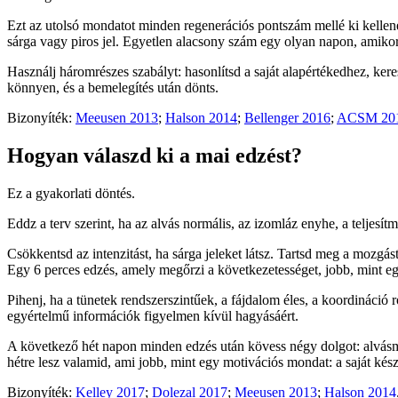
Ezt az utolsó mondatot minden regenerációs pontszám mellé ki kellene
sárga vagy piros jel. Egyetlen alacsony szám egy olyan napon, amikor 
Használj háromrészes szabályt: hasonlítsd a saját alapértékedhez, kere
könnyen, és a bemelegítés után dönts.
Bizonyíték:
Meeusen 2013
;
Halson 2014
;
Bellenger 2016
;
ACSM 20
Hogyan válaszd ki a mai edzést?
Ez a gyakorlati döntés.
Eddz a terv szerint, ha az alvás normális, az izomláz enyhe, a teljesít
Csökkentsd az intenzitást, ha sárga jeleket látsz. Tartsd meg a mozgás
Egy 6 perces edzés, amely megőrzi a következetességet, jobb, mint eg
Pihenj, ha a tünetek rendszerszintűek, a fájdalom éles, a koordináció r
egyértelmű információk figyelmen kívül hagyásáért.
A következő hét napon minden edzés után kövess négy dolgot: alvásm
hétre lesz valamid, ami jobb, mint egy motivációs mondat: a saját kész
Bizonyíték:
Kelley 2017
;
Dolezal 2017
;
Meeusen 2013
;
Halson 2014