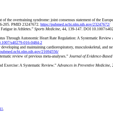
ent of the overtraining syndrome: joint consensus statement of the Euro
186-205. PMID 23247672.
https://pubmed.ncbi.nlm.nih.gov/23247672/
Fatigue in Athletes.”
Sports Medicine
, 44, 139-147. DOI 10.1007/s40
g Status Through Autonomic Heart Rate Regulation: A Systematic Review
e/10.1007/s40279-016-0484-2
or developing and maintaining cardiorespiratory, musculoskeletal, and ne
//pubmed.ncbi.nlm.nih.gov/21694556/
stematic review of previous meta-analyses.”
Journal of Evidence-Based
 and Exercise: A Systematic Review.”
Advances in Preventive Medicine
,
11
.