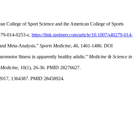
pean College of Sport Science and the American College of Sports
279-014-0253-z.
https://link.springer.com/article/10.1007/s40279-014-
 and Meta-Analysis.”
Sports Medicine
, 46, 1461-1486. DOI
uromotor fitness in apparently healthy adults.”
Medicine & Science in
 Medicine
, 10(1), 26-36. PMID 28276627.
 2017, 1364387. PMID 28458924.