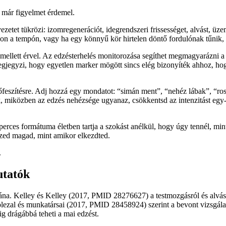
 már figyelmet érdemel.
rvezetet tükrözi: izomregenerációt, idegrendszeri frissességet, alvást, 
 a tempón, vagy ha egy könnyű kör hirtelen döntő fordulónak tűnik, a 
 mellett érvel. Az edzésterhelés monitorozása segíthet megmagyarázni a 
is megjegyzi, hogy egyetlen marker mögött sincs elég bizonyíték ahhoz, 
rőfeszítésre. Adj hozzá egy mondatot: “simán ment”, “nehéz lábak”, “ros
miközben az edzés nehézsége ugyanaz, csökkentsd az intenzitást egy-két
 perces formátuma életben tartja a szokást anélkül, hogy úgy tennél, 
rzed magad, mint amikor elkezdted.
.
utatók
ána. Kelley és Kelley (2017, PMID 28276627) a testmozgásról és alvásról
Dolezal és munkatársai (2017, PMID 28458924) szerint a bevont vizsgálat
ig drágábbá teheti a mai edzést.