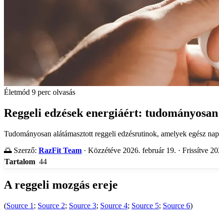
Életmód
9 perc olvasás
Reggeli edzések energiáért: tudományosan
Tudományosan alátámasztott reggeli edzésrutinok, amelyek egész nap n
🌅
Szerző:
RazFit Team
·
Közzétéve 2026. február 19.
·
Frissítve 20
44
Tartalom
A reggeli mozgás ereje
(
Source 1
;
Source 2
;
Source 3
;
Source 4
;
Source 5
;
Source 6
)