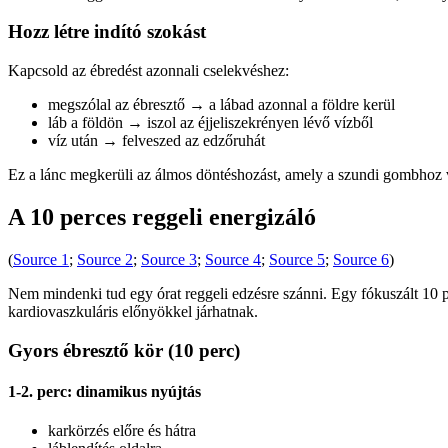
Hozz létre indító szokást
Kapcsold az ébredést azonnali cselekvéshez:
megszólal az ébresztő → a lábad azonnal a földre kerül
láb a földön → iszol az éjjeliszekrényen lévő vízből
víz után → felveszed az edzőruhát
Ez a lánc megkerüli az álmos döntéshozást, amely a szundi gombhoz 
A 10 perces reggeli energizáló
(
Source 1
;
Source 2
;
Source 3
;
Source 4
;
Source 5
;
Source 6
)
Nem mindenki tud egy órat reggeli edzésre szánni. Egy fókuszált 10 pe
kardiovaszkuláris előnyökkel járhatnak.
Gyors ébresztő kör (10 perc)
1-2. perc: dinamikus nyújtás
karkörzés előre és hátra