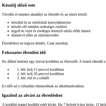
Készülj előző este
Távolíts el minden akadályt az ébredés és az edzés közül:
készítsd ki az edzőruhát karnyújtásnyira
készíts elő minden szükséges eszközt
tegyél ki vizet és esetleges könnyű edzés előtti falatot
döntsd el előre az edzéstervedet
Ébredéskor ne legyen döntés. Csak mozdulj.
Fokozatos ébredési idő
Ne állítsd hirtelen egy óraval korábbra az ébresztőt. A tested ellenáll
hét: kelj 15 perccel korábban
hét: kelj 30 perccel korábban
hét: érd el a célidőt
Ez időt ad a cirkadián ritmusodnak az alkalmazkodásra.
Igazítsd az alvást az ébredéshez
A korábbi reggel korábbi estét kíván. Ha 7 helyett 6-kor kelsz, 11 hely