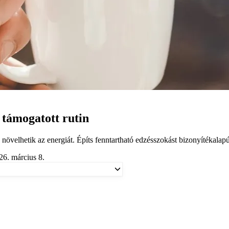
 támogatott rutin
övelhetik az energiát. Építs fenntartható edzésszokást bizonyítékalapú 
26. március 8.