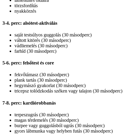
láblendítés oldalra
törzsfordítás
nyakkörzés
3-4. perc: alsótest-aktiválás
saját testsúlyos guggolás (30 másodperc)
váltott kitörés (30 másodperc)
vádliemelés (30 másodperc)
farhíd (30 másodperc)
5-6. perc: felsőtest és core
fekvőtámasz (30 másodperc)
plank tartás (30 másodperc)
hegymászó gyakorlat (30 másodperc)
tricepsz tolódzkodás széken vagy talajon (30 másodperc)
7-8. perc: kardiórobbanás
terpeszugrás (30 másodperc)
magas térdemelés (30 másodperc)
burpee vagy guggolásból ugrás (30 másodperc)
gyors lábmunka vagy helyben futás (30 másodperc)