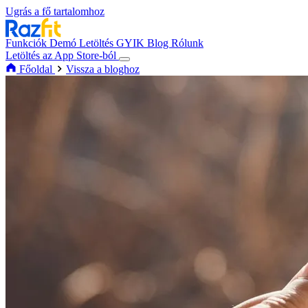
Ugrás a fő tartalomhoz
Funkciók
Demó
Letöltés
GYIK
Blog
Rólunk
Letöltés az App Store-ból
Főoldal
Vissza a bloghoz