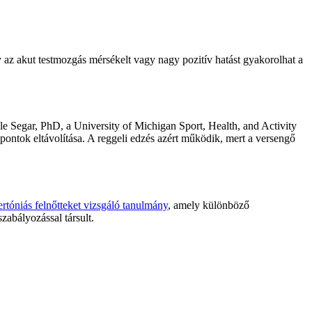
y az akut testmozgás mérsékelt vagy nagy pozitív hatást gyakorolhat a
lle Segar, PhD, a University of Michigan Sport, Health, and Activity
pontok eltávolítása. A reggeli edzés azért működik, mert a versengő
ertóniás felnőtteket vizsgáló tanulmány
, amely különböző
zabályozással társult.