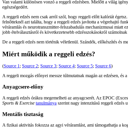
Van valami különösen vonzó a reggeli edzésben. Mielőtt a világ igényt 
egészségedért.
A reggeli edzés nem csak arról szól, hogy reggeli előtt kalóriát égets
felnőtteknél azt találta, hogy a reggeli edzés javította a végrehajtó 
véráramlás és neurotranszmitter-felszabadulás mechanizmusai miatt eze
jobb ételválasztásról és következetesebb edzésszokásokról számolnak
De a reggeli edzés nem történik véletlenül. Szándék, előkészítés és m
Miért működik a reggeli edzés?
(
Source 1
;
Source 2
;
Source 3
;
Source 4
;
Source 5
;
Source 6
)
A reggeli mozgás előnyei messze túlmutatnak magán az edzésen, és a k
Anyagcsere-előny
A reggeli edzés órákra megemelheti az anyagcserét. Az EPOC (Excess
Sports & Exercise
tanulmánya
szerint nagy intenzitású reggeli edzés
Mentális tisztaság
A fizikai aktivitás fokozza az agyi véráramlást, ami támogathatja a k