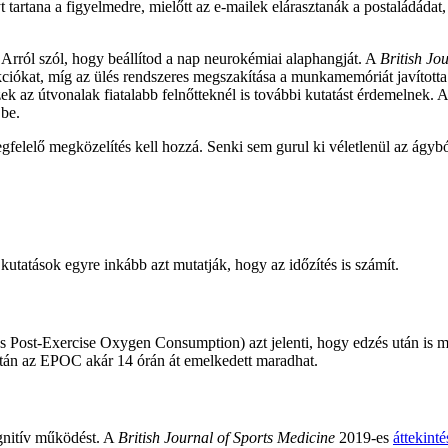
tartana a figyelmedre, mielőtt az e-mailek elárasztanák a postaládádat, 
z. Arról szól, hogy beállítod a nap neurokémiai alaphangját. A
British Jo
funkciókat, míg az ülés rendszeres megszakítása a munkamemóriát javított
k az útvonalak fiatalabb felnőtteknél is további kutatást érdemelnek. 
 be.
egfelelő megközelítés kell hozzá. Senki sem gurul ki véletlenül az ágyb
utatások egyre inkább azt mutatják, hogy az időzítés is számít.
 Post-Exercise Oxygen Consumption) azt jelenti, hogy edzés után is 
 után az EPOC akár 14 órán át emelkedett maradhat.
ognitív működést. A
British Journal of Sports Medicine
2019-es
áttekinté