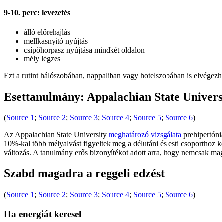
9-10. perc: levezetés
álló előrehajlás
mellkasnyitó nyújtás
csípőhorpasz nyújtása mindkét oldalon
mély légzés
Ezt a rutint hálószobában, nappaliban vagy hotelszobában is elvégezh
Esettanulmány: Appalachian State Universi
(
Source 1
;
Source 2
;
Source 3
;
Source 4
;
Source 5
;
Source 6
)
Az Appalachian State University
meghatározó vizsgálata
prehipertóni
10%-kal több mélyalvást figyeltek meg a délutáni és esti csoporthoz k
változás. A tanulmány erős bizonyítékot adott arra, hogy nemcsak maga
Szabd magadra a reggeli edzést
(
Source 1
;
Source 2
;
Source 3
;
Source 4
;
Source 5
;
Source 6
)
Ha energiát keresel