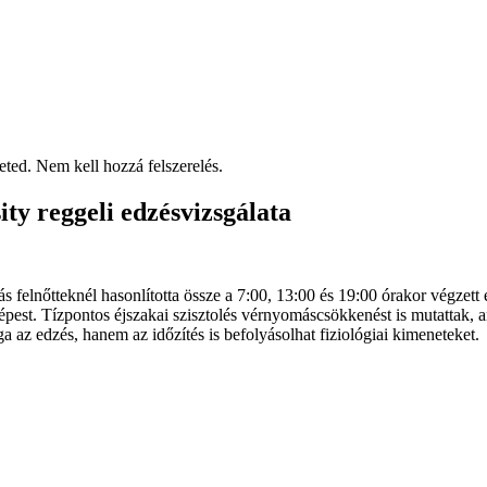
eted. Nem kell hozzá felszerelés.
ty reggeli edzésvizsgálata
ás felnőtteknél hasonlította össze a 7:00, 13:00 és 19:00 órakor végze
épest. Tízpontos éjszakai szisztolés vérnyomáscsökkenést is mutattak, a
 az edzés, hanem az időzítés is befolyásolhat fiziológiai kimeneteket.