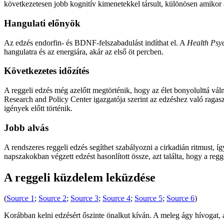
következetesen jobb kognitív kimenetekkel társult, különösen amikor a
Hangulati előnyök
Az edzés endorfin- és BDNF-felszabadulást indíthat el. A
Health Psy
hangulatra és az energiára, akár az első öt percben.
Következetes időzítés
A reggeli edzés még azelőtt megtörténik, hogy az élet bonyolulttá vál
Research and Policy Center igazgatója szerint az edzéshez való ragas
igények előtt történik.
Jobb alvás
A rendszeres reggeli edzés segíthet szabályozni a cirkadián ritmust, í
napszakokban végzett edzést hasonlított össze, azt találta, hogy a reg
A reggeli küzdelem leküzdése
(
Source 1
;
Source 2
;
Source 3
;
Source 4
;
Source 5
;
Source 6
)
Korábban kelni edzésért őszinte önalkut kíván. A meleg ágy hívogat, a