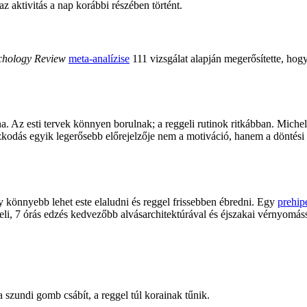
z aktivitás a nap korábbi részében történt.
chology Review
meta-analízise
111 vizsgálat alapján megerősítette, hog
na. Az esti tervek könnyen borulnak; a reggeli rutinok ritkábban. Miche
zkodás egyik legerősebb előrejelzője nem a motiváció, hanem a döntési 
gy könnyebb lehet este elaludni és reggel frissebben ébredni. Egy
prehip
geli, 7 órás edzés kedvezőbb alvásarchitektúrával és éjszakai vérnyomáss
 szundi gomb csábít, a reggel túl korainak tűnik.