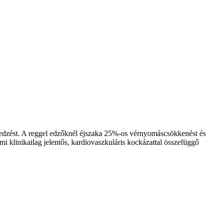
tt edzést. A reggel edzőknél éjszaka 25%-os vérnyomáscsökkenést és
mi klinikailag jelentős, kardiovaszkuláris kockázattal összefüggő