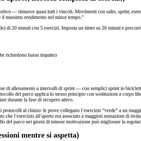
ivo — rimuove quasi tutti i vincoli. Movimenti con salto, sprint, eserciz
re il massimo rendimento nel minor tempo.”
) di 20 minuti con 5 esercizi. Imposta un timer su 20 minuti e percorri 
che richiedono basso impatto)
 di allenamento a intervalli di sprint — con semplici sprint in bicicle
ocollo del parco applica lo stesso principio con sostituzioni a corpo libe
are durante la fase di recupero attivo.
 protocolli al chiuso: le prove collegano l’esercizio “verde” a un maggi
 che l’esercizio all’aperto era associato a maggiori sensazioni di rivital
llo del parco nei giorni di minore motivazione può migliorare la regolari
ssioni mentre si aspetta)