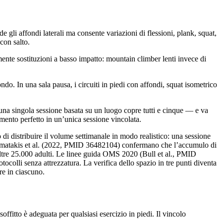
 gli affondi laterali ma consente variazioni di flessioni, plank, squat,
con salto.
lmente sostituzioni a basso impatto: mountain climber lenti invece di
o. In una sala pausa, i circuiti in piedi con affondi, squat isometrico
ssuna singola sessione basata su un luogo copre tutti e cinque — e va
mento perfetto in un’unica sessione vincolata.
di distribuire il volume settimanale in modo realistico: una sessione
o. Stamatakis et al. (2022, PMID 36482104) confermano che l’accumulo di
 oltre 25.000 adulti. Le linee guida OMS 2020 (Bull et al., PMID
colli senza attrezzatura. La verifica dello spazio in tre punti diventa
re in ciascuno.
ffitto è adeguata per qualsiasi esercizio in piedi. Il vincolo