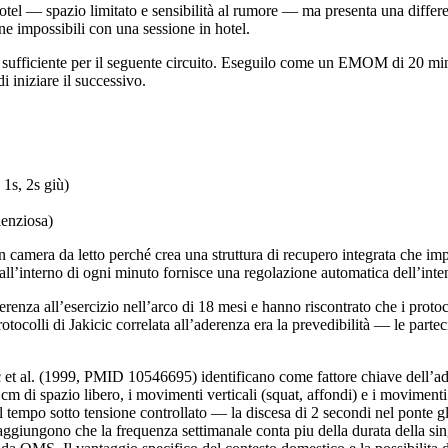
otel — spazio limitato e sensibilità al rumore — ma presenta una differen
ne impossibili con una sessione in hotel.
È sufficiente per il seguente circuito. Eseguilo come un EMOM di 20 min
i iniziare il successivo.
 1s, 2s giù)
lenziosa)
amera da letto perché crea una struttura di recupero integrata che impe
o all’interno di ogni minuto fornisce una regolazione automatica dell’inten
enza all’esercizio nell’arco di 18 mesi e hanno riscontrato che i protoc
rotocolli di Jakicic correlata all’aderenza era la prevedibilità — le par
al. (1999, PMID 10546695) identificano come fattore chiave dell’aderenz
m di spazio libero, i movimenti verticali (squat, affondi) e i movimenti a
 tempo sotto tensione controllato — la discesa di 2 secondi nel ponte
 aggiungono che la frequenza settimanale conta piu della durata della