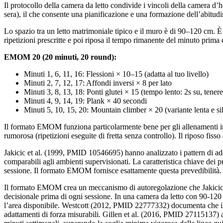
Il protocollo della camera da letto condivide i vincoli della camera d’h
sera), il che consente una pianificazione e una formazione dell’abitudi
Lo spazio tra un letto matrimoniale tipico e il muro è di 90–120 cm. 
ripetizioni prescritte e poi riposa il tempo rimanente del minuto prima d
EMOM 20 (20 minuti, 20 round):
Minuti 1, 6, 11, 16: Flessioni × 10–15 (adatta al tuo livello)
Minuti 2, 7, 12, 17: Affondi inversi × 8 per lato
Minuti 3, 8, 13, 18: Ponti glutei × 15 (tempo lento: 2s su, tenere
Minuti 4, 9, 14, 19: Plank × 40 secondi
Minuti 5, 10, 15, 20: Mountain climber × 20 (variante lenta e si
Il formato EMOM funziona particolarmente bene per gli allenamenti in c
rumorosa (ripetizioni eseguite di fretta senza controllo). Il riposo fiss
Jakicic et al. (1999, PMID 10546695) hanno analizzato i pattern di ader
comparabili agli ambienti supervisionati. La caratteristica chiave dei p
sessione. Il formato EMOM fornisce esattamente questa prevedibilità.
Il formato EMOM crea un meccanismo di autoregolazione che Jakicic et 
decisionale prima di ogni sessione. In una camera da letto con 90-120 c
l’area disponibile. Westcott (2012, PMID 22777332) documenta che il
adattamenti di forza misurabili. Gillen et al. (2016, PMID 27115137)