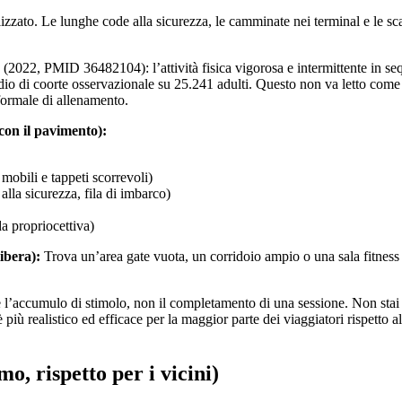
izzato. Le lunghe code alla sicurezza, le camminate nei terminal e le s
. (2022, PMID 36482104): l’attività fisica vigorosa e intermittente in se
udio di coorte osservazionale su 25.241 adulti. Questo non va letto come 
formale di allenamento.
 con il pavimento):
 mobili e tappeti scorrevoli)
alla sicurezza, fila di imbarco)
a propriocettiva)
ibera):
Trova un’area gate vuota, un corridoio ampio o una sala fitness 
 è l’accumulo di stimolo, non il completamento di una sessione. Non sta
più realistico ed efficace per la maggior parte dei viaggiatori rispetto al 
o, rispetto per i vicini)