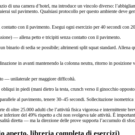
pazio di una camera d’hotel, ma introduce un vincolo diverso: l’abbiglia
raierai sul pavimento. Qualsiasi protocollo per questo ambiente deve ge
 contatto con il pavimento. Esegui ogni esercizio per 40 secondi con 20
sione) — allena petto e tricipiti senza contatto con il pavimento.
un binario di sedia se possibile; altrimenti split squat standard. Allena
inazione in avanti mantenendo la colonna neutra, ritorno in posizione ver
o — unilaterale per maggiore difficoltà.
obliqui in piedi (mani dietro la testa, crunch verso il ginocchio opposto 
rallele al pavimento, tenere 30–45 secondi. Sollecitazione isometrica pu
di oltre 25.000 adulti che l’attività fisica vigorosa e intermittente b
se inferiore del 49% rispetto a chi non svolgeva tale attività. È importan
lità diretta — ma la direzione delle prove supporta l’accumulo di sforzi
o aperto, libreria completa di esercizi)