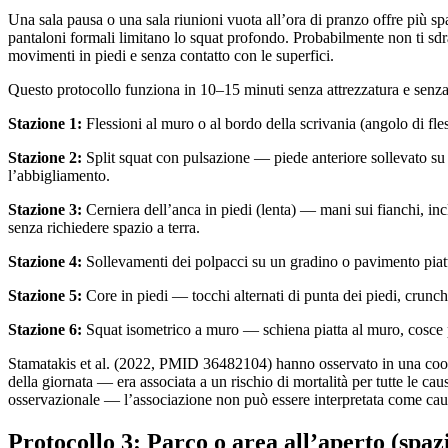
Una sala pausa o una sala riunioni vuota all’ora di pranzo offre più s
pantaloni formali limitano lo squat profondo. Probabilmente non ti sd
movimenti in piedi e senza contatto con le superfici.
Questo protocollo funziona in 10–15 minuti senza attrezzatura e senza
Stazione 1:
Flessioni al muro o al bordo della scrivania (angolo di fles
Stazione 2:
Split squat con pulsazione — piede anteriore sollevato su 
l’abbigliamento.
Stazione 3:
Cerniera dell’anca in piedi (lenta) — mani sui fianchi, incl
senza richiedere spazio a terra.
Stazione 4:
Sollevamenti dei polpacci su un gradino o pavimento piatt
Stazione 5:
Core in piedi — tocchi alternati di punta dei piedi, crunch 
Stazione 6:
Squat isometrico a muro — schiena piatta al muro, cosce pa
Stamatakis et al. (2022, PMID 36482104) hanno osservato in una coorte 
della giornata — era associata a un rischio di mortalità per tutte le cau
osservazionale — l’associazione non può essere interpretata come causa
Protocollo 3: Parco o area all’aperto (spazi