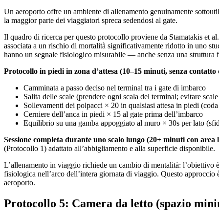
Un aeroporto offre un ambiente di allenamento genuinamente sottoutil
la maggior parte dei viaggiatori spreca sedendosi al gate.
Il quadro di ricerca per questo protocollo proviene da Stamatakis et al
associata a un rischio di mortalità significativamente ridotto in uno st
hanno un segnale fisiologico misurabile — anche senza una struttura 
Protocollo in piedi in zona d’attesa (10–15 minuti, senza contatto
Camminata a passo deciso nel terminal tra i gate di imbarco
Salita delle scale (prendere ogni scala del terminal; evitare scale
Sollevamenti dei polpacci × 20 in qualsiasi attesa in piedi (coda 
Cerniere dell’anca in piedi × 15 al gate prima dell’imbarco
Equilibrio su una gamba appoggiato al muro × 30s per lato (sfid
Sessione completa durante uno scalo lungo (20+ minuti con area l
(Protocollo 1) adattato all’abbigliamento e alla superficie disponibile.
L’allenamento in viaggio richiede un cambio di mentalità: l’obiettivo
fisiologica nell’arco dell’intera giornata di viaggio. Questo approccio è 
aeroporto.
Protocollo 5: Camera da letto (spazio minim