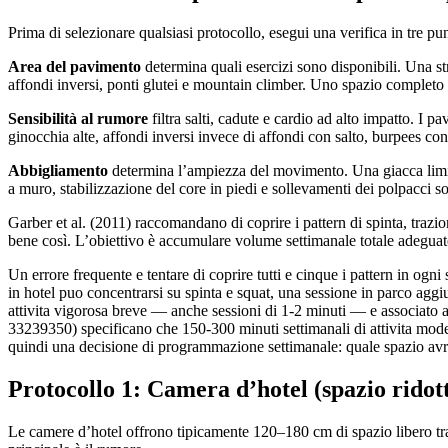
Prima di selezionare qualsiasi protocollo, esegui una verifica in tre pu
Area del pavimento
determina quali esercizi sono disponibili. Una str
affondi inversi, ponti glutei e mountain climber. Uno spazio completo o 
Sensibilità al rumore
filtra salti, cadute e cardio ad alto impatto. I 
ginocchia alte, affondi inversi invece di affondi con salto, burpees contr
Abbigliamento
determina l’ampiezza del movimento. Una giacca limita 
a muro, stabilizzazione del core in piedi e sollevamenti dei polpacci son
Garber et al. (2011) raccomandano di coprire i pattern di spinta, trazi
bene così. L’obiettivo è accumulare volume settimanale totale adeguat
Un errore frequente e tentare di coprire tutti e cinque i pattern in og
in hotel puo concentrarsi su spinta e squat, una sessione in parco agg
attivita vigorosa breve — anche sessioni di 1-2 minuti — e associato a
33239350) specificano che 150-300 minuti settimanali di attivita modera
quindi una decisione di programmazione settimanale: quale spazio avrò
Protocollo 1: Camera d’hotel (spazio ridott
Le camere d’hotel offrono tipicamente 120–180 cm di spazio libero tra il