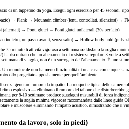
pazio di un tappetino da yoga. Esegui ogni esercizio per 45 secondi, rip
pazio) → Plank → Mountain climber (lenti, controllati, silenziosi) → Fle
(alternati) → Ponti glutei → Ponti glutei unilaterali (30s per lato).
so indietro, un passo avanti, senza salto) → Hollow body hold (pulsaz
5 minuti di attività vigorosa a settimana soddisfano la soglia minima di
 ha riscontrato che un allenamento di resistenza regolare 3 volte a set
settimana di viaggio, non è un surrogato dell’allenamento. È uno stimol
ivo. Un monolocale non ha meno funzionalità di una casa con cinque sta
rotocollo progettato appositamente per quell’ambiente.
ali senza generare rumore da impatto. La moquette tipica delle camere of
 ritmo esplosivo — eliminano il rumore del tallone che disturberebbe g
timana per 8-10 settimane produce guadagni misurabili di forza indipende
esattamente la soglia minima vigorosa raccomandata dalle linee guida O
lare e muscolare eliminando l’impatto acustico, dimostrando che il vinco
mento da lavoro, solo in piedi)