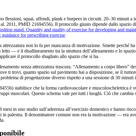
o flessioni, squat, affondi, plank e burpees in circuiti. 20–30 minuti a
t al. 2011, PMID 21694556). Il protocollo giusto dipende dallo spazio di
ition stand. Quantity and quality of exercise for developing and maint
: guidance for prescribing exercise
 attrezzatura non lo fa per mancanza di motivazione. Smette perché ha 
a letto — e il disallineamento tra la struttura dell’allenamento e lo spa
pplicare il protocollo sbagliato allo spazio che si ha.
’allenamento senza attrezzatura trascura. “Allenamento a corpo libero” 
ve ti trovi, quanto spazio sul pavimento hai a disposizione, se il rumor
roblema di progettazione diverso rispetto a una sessione di 30 minuti in
56) stabilisce che la forma cardiovascolare e muscoloscheletrica è svil
ppi muscolari. Questo schema vale per tutti i luoghi. Ciò che cambia son
si in uno studio sull’aderenza all’esercizio domestico e hanno riscontr
i in palestra. Il denominatore comune non era la motivazione — era aver
da.
ponibile