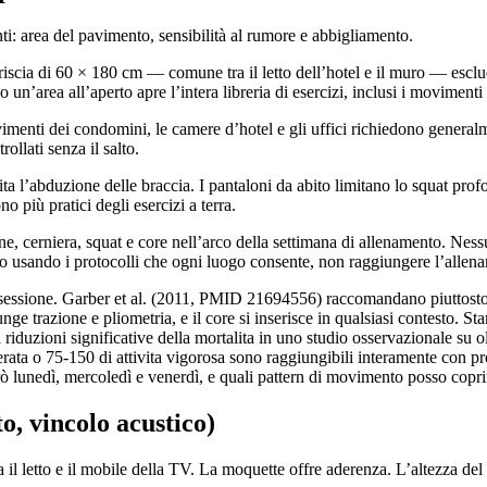
nti: area del pavimento, sensibilità al rumore e abbigliamento.
iscia di 60 × 180 cm — comune tra il letto dell’hotel e il muro — esclude
un’area all’aperto apre l’intera libreria di esercizi, inclusi i movimenti 
pavimenti dei condomini, le camere d’hotel e gli uffici richiedono genera
ollati senza il salto.
l’abduzione delle braccia. I pantaloni da abito limitano lo squat profond
o più pratici degli esercizi a terra.
one, cerniera, squat e core nell’arco della settimana di allenamento. Ne
o usando i protocolli che ogni luogo consente, non raggiungere l’allena
ni sessione. Garber et al. (2011, PMID 21694556) raccomandano piuttosto 
iunge trazione e pliometria, e il core si inserisce in qualsiasi contest
 riduzioni significative della mortalita in uno studio osservazionale su
ta o 75-150 di attivita vigorosa sono raggiungibili interamente con proto
 lunedì, mercoledì e venerdì, e quali pattern di movimento posso copri
o, vincolo acustico)
 letto e il mobile della TV. La moquette offre aderenza. L’altezza del so