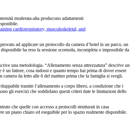
 intensità moderata-alta producono adattamenti
sponibile.
aining cardiorespiratory, musculoskeletal, and
provato ad applicare un protocollo da camera d’hotel in un parco, un
zio disponibile ha reso la sessione scomoda, incompleta o impossibile da
descrive una metodologia. “Allenamento senza attrezzatura” descrive un
e è un fattore, cosa indossi e quanto tempo hai prima di dover essere
 camera da letto alle 6 del mattino prima che la famiglia si svegli.
uppabile tramite l’allenamento a corpo libero, a condizione che i
o gli esercizi che soddisfano questi criteri date le limitazioni dello
ato che quelle con accesso a protocolli strutturati in casa
e un piano chiaro ed eseguibile per lo spazio realmente disponibile.