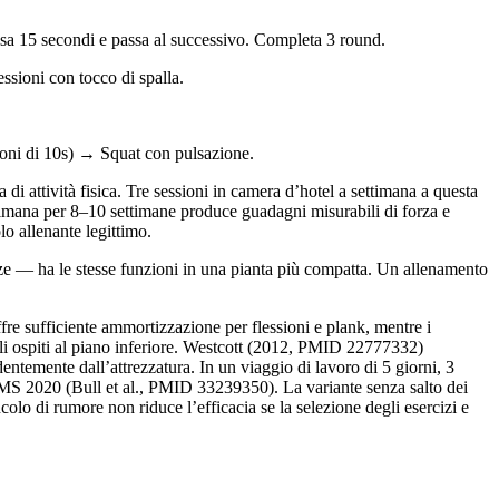
osa 15 secondi e passa al successivo. Completa 3 round.
ssioni con tocco di spalla.
ioni di 10s) → Squat con pulsazione.
 attività fisica. Tre sessioni in camera d’hotel a settimana a questa
timana per 8–10 settimane produce guadagni misurabili di forza e
o allenante legittimo.
nze — ha le stesse funzioni in una pianta più compatta. Un allenamento
fre sufficiente ammortizzazione per flessioni e plank, mentre i
li ospiti al piano inferiore. Westcott (2012, PMID 22777332)
ntemente dall’attrezzatura. In un viaggio di lavoro di 5 giorni, 3
MS 2020 (Bull et al., PMID 33239350). La variante senza salto dei
lo di rumore non riduce l’efficacia se la selezione degli esercizi e