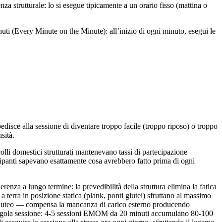
za strutturale: lo si esegue tipicamente a un orario fisso (mattina o
uti (Every Minute on the Minute): all’inizio di ogni minuto, esegui le
disce alla sessione di diventare troppo facile (troppo riposo) o troppo
sità.
olli domestici strutturati mantenevano tassi di partecipazione
tecipanti sapevano esattamente cosa avrebbero fatto prima di ogni
a a lungo termine: la prevedibilità della struttura elimina la fatica
 terra in posizione statica (plank, ponti glutei) sfruttano al massimo
 gluteo — compensa la mancanza di carico esterno producendo
 singola sessione: 4-5 sessioni EMOM da 20 minuti accumulano 80-100