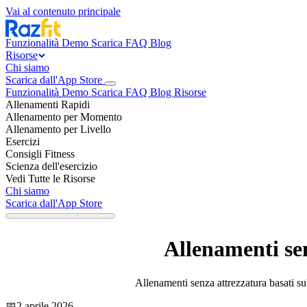
Vai al contenuto principale
Funzionalità
Demo
Scarica
FAQ
Blog
Risorse
Chi siamo
Scarica dall'App Store
Funzionalità
Demo
Scarica
FAQ
Blog
Risorse
Allenamenti Rapidi
Allenamento per Momento
Allenamento per Livello
Esercizi
Consigli Fitness
Scienza dell'esercizio
Vedi Tutte le Risorse
Chi siamo
Scarica dall'App Store
Allenamenti sen
Allenamenti senza attrezzatura basati sul
📅
2 aprile 2026