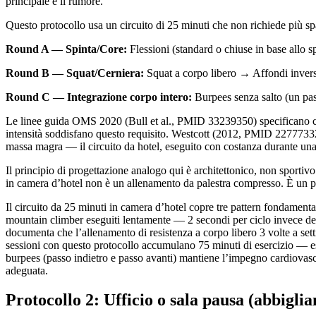
principale è il rumore.
Questo protocollo usa un circuito di 25 minuti che non richiede più s
Round A — Spinta/Core:
Flessioni (standard o chiuse in base allo s
Round B — Squat/Cerniera:
Squat a corpo libero → Affondi inversi 
Round C — Integrazione corpo intero:
Burpees senza salto (un pas
Le linee guida OMS 2020 (Bull et al., PMID 33239350) specificano che 7
intensità soddisfano questo requisito. Westcott (2012, PMID 22777332)
massa magra — il circuito da hotel, eseguito con costanza durante una 
Il principio di progettazione analogo qui è architettonico, non sport
in camera d’hotel non è un allenamento da palestra compresso. È un p
Il circuito da 25 minuti in camera d’hotel copre tre pattern fondament
mountain climber eseguiti lentamente — 2 secondi per ciclo invece del
documenta che l’allenamento di resistenza a corpo libero 3 volte a set
sessioni con questo protocollo accumulano 75 minuti di esercizio — 
burpees (passo indietro e passo avanti) mantiene l’impegno cardiovasco
adeguata.
Protocollo 2: Ufficio o sala pausa (abbiglia