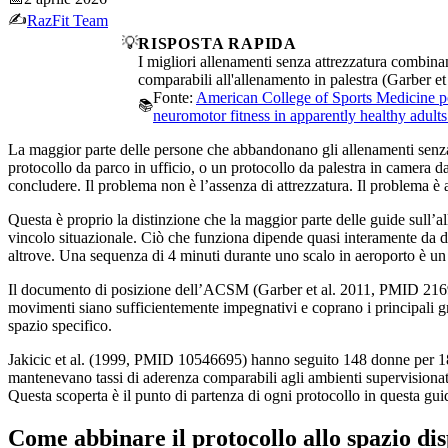
✍️
RazFit Team
💡
RISPOSTA RAPIDA
I migliori allenamenti senza attrezzatura combinan
comparabili all'allenamento in palestra (Garber e
Fonte:
American College of Sports Medicine pos
📚
neuromotor fitness in apparently healthy adults
La maggior parte delle persone che abbandonano gli allenamenti senza
protocollo da parco in ufficio, o un protocollo da palestra in camera d
concludere. Il problema non è l’assenza di attrezzatura. Il problema è a
Questa è proprio la distinzione che la maggior parte delle guide sull
vincolo situazionale. Ciò che funziona dipende quasi interamente da do
altrove. Una sequenza di 4 minuti durante uno scalo in aeroporto è un p
Il documento di posizione dell’ACSM (Garber et al. 2011, PMID 216945
movimenti siano sufficientemente impegnativi e coprano i principali gru
spazio specifico.
Jakicic et al. (1999, PMID 10546695) hanno seguito 148 donne per 18 me
mantenevano tassi di aderenza comparabili agli ambienti supervisionat
Questa scoperta è il punto di partenza di ogni protocollo in questa gui
Come abbinare il protocollo allo spazio dis