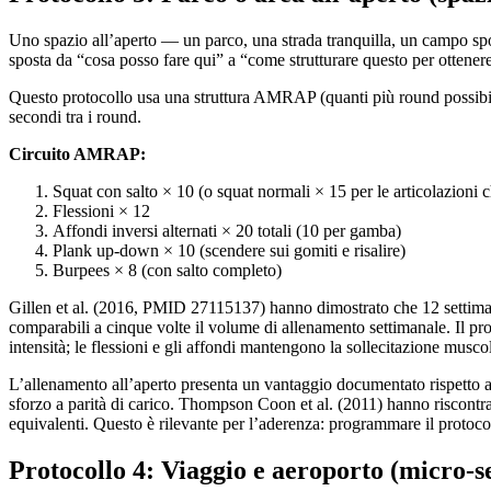
Uno spazio all’aperto — un parco, una strada tranquilla, un campo sport
sposta da “cosa posso fare qui” a “come strutturare questo per ottene
Questo protocollo usa una struttura AMRAP (quanti più round possibile
secondi tra i round.
Circuito AMRAP:
Squat con salto × 10 (o squat normali × 15 per le articolazioni 
Flessioni × 12
Affondi inversi alternati × 20 totali (10 per gamba)
Plank up-down × 10 (scendere sui gomiti e risalire)
Burpees × 8 (con salto completo)
Gillen et al. (2016, PMID 27115137) hanno dimostrato che 12 settimane
comparabili a cinque volte il volume di allenamento settimanale. Il prot
intensità; le flessioni e gli affondi mantengono la sollecitazione muscol
L’allenamento all’aperto presenta un vantaggio documentato rispetto ai
sforzo a parità di carico. Thompson Coon et al. (2011) hanno riscontrato
equivalenti. Questo è rilevante per l’aderenza: programmare il protoco
Protocollo 4: Viaggio e aeroporto (micro-se