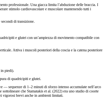
mento professionale. Una giacca limita l’abduzione delle braccia. I
nerare stimolo cardiovascolare e muscolare mantenendo tutti i
 secondi di transizione.
 quadricipiti e glutei con un’ampiezza di movimento compatibile con
ticale. Attiva i muscoli posteriori della coscia e la catena posteriore
in piedi).
ra di quadricipiti e glutei.
reve — sequenze di 1–2 minuti di sforzo intenso accumulate nell’arco
te sottolineare che Stamatakis et al. (2022) era uno studio di coorte
 vigorosi brevi anche in ambienti limitati.