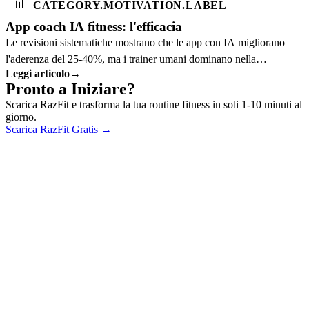
📊
CATEGORY.MOTIVATION.LABEL
App coach IA fitness: l'efficacia
Le revisioni sistematiche mostrano che le app con IA migliorano
l'aderenza del 25-40%, ma i trainer umani dominano nella
Leggi articolo
→
correzione della forma. L'evidenza.
Pronto a Iniziare?
Scarica RazFit e trasforma la tua routine fitness in soli 1-10 minuti al
giorno.
Scarica RazFit Gratis
→