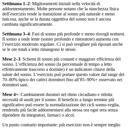
Settimana 1–2
: Miglioramenti iniziali nella velocità di
addormentamento. Molte persone notano che la stanchezza fisica
dell’esercizio rende la transizione al sonno più naturale e meno
faticosa, anche se la durata oggettiva del sonno non è ancora
cambiata significativamente.
Settimana 3–4
: Fasi di sonno più profonde e meno risvegli notturni.
Il sonno a onde lente (sonno profondo e ristoratore) aumenta con
l’esercizio moderato regolare. Ci si può svegliare più riposati anche
se le ore totali a letto rimangono le stesse.
Mese 2–3
: Schemi di sonno più costanti e maggiore efficienza del
sonno. L’efficienza del sonno (la percentuale di tempo a letto
effettivamente trascorso a dormire) è un indicatore chiave della
salute del sonno. L’esercizio può portare questo valore dal range del
70–80% tipico dei cattivi dormitori fino all’85–90%+ osservato nei
dormitori sani.
Mese 4+
: Cambiamenti duraturi nel ritmo circadiano e ridotta
necessità di ausili per il sonno. Il beneficio a lungo termine più
significativo può essere la normalizzazione dei cicli sonno-veglia,
rendendo più facile addormentarsi alla stessa ora ogni sera senza
dipendere da integratori, farmaci o alcol.
Un punto contrario importante: più esercizio non è sempre meglio