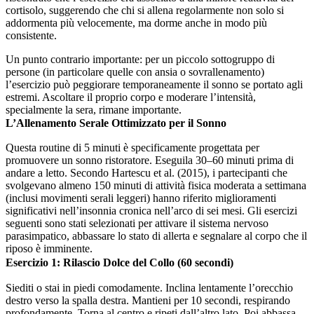
cortisolo, suggerendo che chi si allena regolarmente non solo si
addormenta più velocemente, ma dorme anche in modo più
consistente.
Un punto contrario importante: per un piccolo sottogruppo di
persone (in particolare quelle con ansia o sovrallenamento)
l’esercizio può peggiorare temporaneamente il sonno se portato agli
estremi. Ascoltare il proprio corpo e moderare l’intensità,
specialmente la sera, rimane importante.
L’Allenamento Serale Ottimizzato per il Sonno
Questa routine di 5 minuti è specificamente progettata per
promuovere un sonno ristoratore. Eseguila 30–60 minuti prima di
andare a letto. Secondo Hartescu et al. (2015), i partecipanti che
svolgevano almeno 150 minuti di attività fisica moderata a settimana
(inclusi movimenti serali leggeri) hanno riferito miglioramenti
significativi nell’insonnia cronica nell’arco di sei mesi. Gli esercizi
seguenti sono stati selezionati per attivare il sistema nervoso
parasimpatico, abbassare lo stato di allerta e segnalare al corpo che il
riposo è imminente.
Esercizio 1: Rilascio Dolce del Collo (60 secondi)
Siediti o stai in piedi comodamente. Inclina lentamente l’orecchio
destro verso la spalla destra. Mantieni per 10 secondi, respirando
profondamente. Torna al centro e ripeti dall’altro lato. Poi abbassa