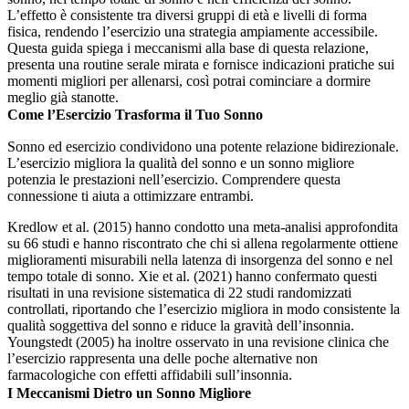
L’effetto è consistente tra diversi gruppi di età e livelli di forma
fisica, rendendo l’esercizio una strategia ampiamente accessibile.
Questa guida spiega i meccanismi alla base di questa relazione,
presenta una routine serale mirata e fornisce indicazioni pratiche sui
momenti migliori per allenarsi, così potrai cominciare a dormire
meglio già stanotte.
Come l’Esercizio Trasforma il Tuo Sonno
Sonno ed esercizio condividono una potente relazione bidirezionale.
L’esercizio migliora la qualità del sonno e un sonno migliore
potenzia le prestazioni nell’esercizio. Comprendere questa
connessione ti aiuta a ottimizzare entrambi.
Kredlow et al. (2015) hanno condotto una meta-analisi approfondita
su 66 studi e hanno riscontrato che chi si allena regolarmente ottiene
miglioramenti misurabili nella latenza di insorgenza del sonno e nel
tempo totale di sonno. Xie et al. (2021) hanno confermato questi
risultati in una revisione sistematica di 22 studi randomizzati
controllati, riportando che l’esercizio migliora in modo consistente la
qualità soggettiva del sonno e riduce la gravità dell’insonnia.
Youngstedt (2005) ha inoltre osservato in una revisione clinica che
l’esercizio rappresenta una delle poche alternative non
farmacologiche con effetti affidabili sull’insonnia.
I Meccanismi Dietro un Sonno Migliore