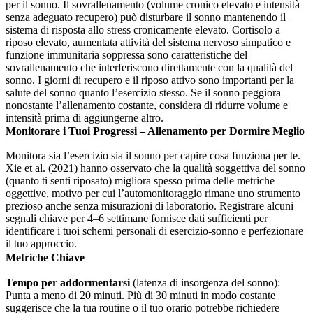
per il sonno. Il sovrallenamento (volume cronico elevato e intensità
senza adeguato recupero) può disturbare il sonno mantenendo il
sistema di risposta allo stress cronicamente elevato. Cortisolo a
riposo elevato, aumentata attività del sistema nervoso simpatico e
funzione immunitaria soppressa sono caratteristiche del
sovrallenamento che interferiscono direttamente con la qualità del
sonno. I giorni di recupero e il riposo attivo sono importanti per la
salute del sonno quanto l’esercizio stesso. Se il sonno peggiora
nonostante l’allenamento costante, considera di ridurre volume e
intensità prima di aggiungerne altro.
Monitorare i Tuoi Progressi – Allenamento per Dormire Meglio
Monitora sia l’esercizio sia il sonno per capire cosa funziona per te.
Xie et al. (2021) hanno osservato che la qualità soggettiva del sonno
(quanto ti senti riposato) migliora spesso prima delle metriche
oggettive, motivo per cui l’automonitoraggio rimane uno strumento
prezioso anche senza misurazioni di laboratorio. Registrare alcuni
segnali chiave per 4–6 settimane fornisce dati sufficienti per
identificare i tuoi schemi personali di esercizio-sonno e perfezionare
il tuo approccio.
Metriche Chiave
Tempo per addormentarsi
(latenza di insorgenza del sonno):
Punta a meno di 20 minuti. Più di 30 minuti in modo costante
suggerisce che la tua routine o il tuo orario potrebbe richiedere