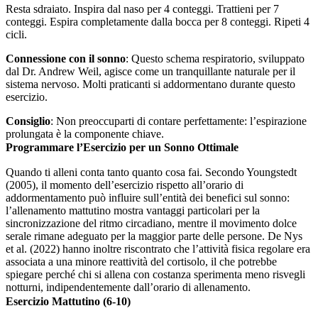
Resta sdraiato. Inspira dal naso per 4 conteggi. Trattieni per 7
conteggi. Espira completamente dalla bocca per 8 conteggi. Ripeti 4
cicli.
Connessione con il sonno
: Questo schema respiratorio, sviluppato
dal Dr. Andrew Weil, agisce come un tranquillante naturale per il
sistema nervoso. Molti praticanti si addormentano durante questo
esercizio.
Consiglio
: Non preoccuparti di contare perfettamente: l’espirazione
prolungata è la componente chiave.
Programmare l’Esercizio per un Sonno Ottimale
Quando ti alleni conta tanto quanto cosa fai. Secondo Youngstedt
(2005), il momento dell’esercizio rispetto all’orario di
addormentamento può influire sull’entità dei benefici sul sonno:
l’allenamento mattutino mostra vantaggi particolari per la
sincronizzazione del ritmo circadiano, mentre il movimento dolce
serale rimane adeguato per la maggior parte delle persone. De Nys
et al. (2022) hanno inoltre riscontrato che l’attività fisica regolare era
associata a una minore reattività del cortisolo, il che potrebbe
spiegare perché chi si allena con costanza sperimenta meno risvegli
notturni, indipendentemente dall’orario di allenamento.
Esercizio Mattutino (6-10)