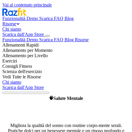
Vai al contenuto principale
Funzionalità
Demo
Scarica
FAQ
Blog
Risorse
Chi siamo
Scarica dall'App Store
Funzionalità
Demo
Scarica
FAQ
Blog
Risorse
Allenamenti Rapidi
Allenamento per Momento
Allenamento per Livello
Esercizi
Consigli Fitness
Scienza dell'esercizio
Vedi Tutte le Risorse
Chi siamo
Scarica dall'App Store
Salute Mentale
🧠
Dormi meglio stanotte: routine
serali con il movimento
Migliora la qualità del sonno con routine corpo-mente serali.
Pratiche dolci per un benessere mentale e un riposo profondo e