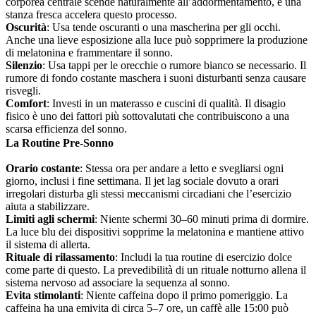
corporea centrale scende naturalmente all’addormentamento, e una
stanza fresca accelera questo processo.
Oscurità
: Usa tende oscuranti o una mascherina per gli occhi.
Anche una lieve esposizione alla luce può sopprimere la produzione
di melatonina e frammentare il sonno.
Silenzio
: Usa tappi per le orecchie o rumore bianco se necessario. Il
rumore di fondo costante maschera i suoni disturbanti senza causare
risvegli.
Comfort
: Investi in un materasso e cuscini di qualità. Il disagio
fisico è uno dei fattori più sottovalutati che contribuiscono a una
scarsa efficienza del sonno.
La Routine Pre-Sonno
Orario costante
: Stessa ora per andare a letto e svegliarsi ogni
giorno, inclusi i fine settimana. Il jet lag sociale dovuto a orari
irregolari disturba gli stessi meccanismi circadiani che l’esercizio
aiuta a stabilizzare.
Limiti agli schermi
: Niente schermi 30–60 minuti prima di dormire.
La luce blu dei dispositivi sopprime la melatonina e mantiene attivo
il sistema di allerta.
Rituale di rilassamento
: Includi la tua routine di esercizio dolce
come parte di questo. La prevedibilità di un rituale notturno allena il
sistema nervoso ad associare la sequenza al sonno.
Evita stimolanti
: Niente caffeina dopo il primo pomeriggio. La
caffeina ha una emivita di circa 5–7 ore, un caffè alle 15:00 può