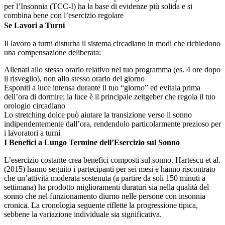
per l’Insonnia (TCC-I) ha la base di evidenze più solida e si
combina bene con l’esercizio regolare
Se Lavori a Turni
Il lavoro a turni disturba il sistema circadiano in modi che richiedono
una compensazione deliberata:
Allenati allo stesso orario relativo nel tuo programma (es. 4 ore dopo
il risveglio), non allo stesso orario del giorno
Esponiti a luce intensa durante il tuo “giorno” ed evitala prima
dell’ora di dormire; la luce è il principale zeitgeber che regola il tuo
orologio circadiano
Lo stretching dolce può aiutare la transizione verso il sonno
indipendentemente dall’ora, rendendolo particolarmente prezioso per
i lavoratori a turni
I Benefici a Lungo Termine dell’Esercizio sul Sonno
L’esercizio costante crea benefici composti sul sonno. Hartescu et al.
(2015) hanno seguito i partecipanti per sei mesi e hanno riscontrato
che un’attività moderata sostenuta (a partire da soli 150 minuti a
settimana) ha prodotto miglioramenti duraturi sia nella qualità del
sonno che nel funzionamento diurno nelle persone con insonnia
cronica. La cronologia seguente riflette la progressione tipica,
sebbene la variazione individuale sia significativa.