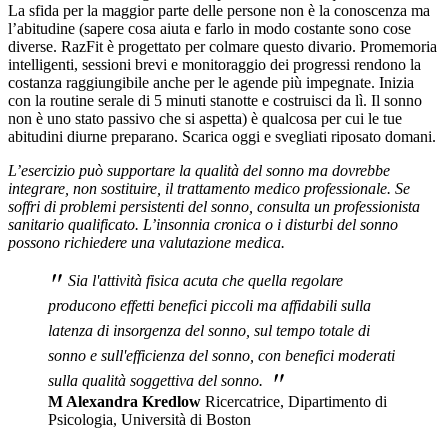
La sfida per la maggior parte delle persone non è la conoscenza ma
l’abitudine (sapere cosa aiuta e farlo in modo costante sono cose
diverse. RazFit è progettato per colmare questo divario. Promemoria
intelligenti, sessioni brevi e monitoraggio dei progressi rendono la
costanza raggiungibile anche per le agende più impegnate. Inizia
con la routine serale di 5 minuti stanotte e costruisci da lì. Il sonno
non è uno stato passivo che si aspetta) è qualcosa per cui le tue
abitudini diurne preparano. Scarica oggi e svegliati riposato domani.
L’esercizio può supportare la qualità del sonno ma dovrebbe
integrare, non sostituire, il trattamento medico professionale. Se
soffri di problemi persistenti del sonno, consulta un professionista
sanitario qualificato. L’insonnia cronica o i disturbi del sonno
possono richiedere una valutazione medica.
"
Sia l'attività fisica acuta che quella regolare
producono effetti benefici piccoli ma affidabili sulla
latenza di insorgenza del sonno, sul tempo totale di
sonno e sull'efficienza del sonno, con benefici moderati
"
sulla qualità soggettiva del sonno.
M Alexandra Kredlow
Ricercatrice, Dipartimento di
Psicologia, Università di Boston