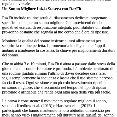
regola universale.
Un Sonno Migliore Inizia Stasera con RazFit
RazFit include routine serali di rilassamento dedicate, progettate
specificamente per un sonno migliore. Con movimenti dolci e
guidati ed esercizi di respirazione integrati, puoi stabilire un rituale
pre-sonno costante che segnala al tuo corpo che è ora di riposare.
Monitora la qualità del sonno insieme ai tuoi allenamenti per
scoprire la routine perfetta. I promemoria intelligenti dell’app ti
aiutano a mantenere la costanza, la chiave per miglioramenti duraturi
del sonno.
Che tu abbia 3 o 10 minuti, RazFit ti aiuta a passare dallo stress della
giornata a un sonno ristoratore e profondo. L’ambiente strutturato di
una routine guidata elimina l’attrito di dover decidere cosa fare,
segui semplicemente la sequenza e lascia che il tuo sistema nervoso
faccia il resto. Ogni sessione è un piccolo investimento ripetibile in
un sonno migliore, che si accumula nel tempo nel tipo di riposo
profondo e affidabile che rende ogni altra area della vita più facile.
La prova è consistente: il movimento regolare migliora il sonno,
secondo Kredlow et al. (2015) e Hartescu et al. (2015). I
partecipanti che hanno mantenuto le loro abitudini di esercizio per
mesi hanno visto i miglioramenti più duraturi nella qualità del sonno.