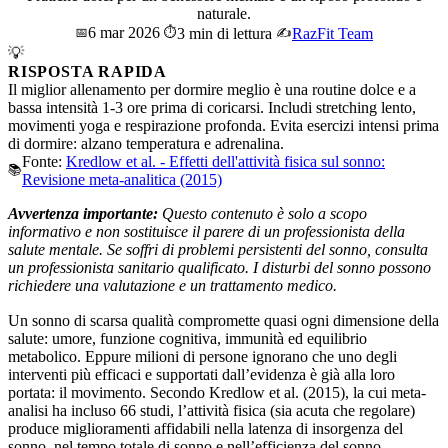
naturale.
6 mar 2026
📅
⏱️
3 min di lettura
✍️
RazFit Team
💡
RISPOSTA RAPIDA
Il miglior allenamento per dormire meglio è una routine dolce e a
bassa intensità 1-3 ore prima di coricarsi. Includi stretching lento,
movimenti yoga e respirazione profonda. Evita esercizi intensi prima
di dormire: alzano temperatura e adrenalina.
Fonte:
Kredlow et al. - Effetti dell'attività fisica sul sonno:
📚
Revisione meta-analitica (2015)
Avvertenza importante:
Questo contenuto è solo a scopo
informativo e non sostituisce il parere di un professionista della
salute mentale. Se soffri di problemi persistenti del sonno, consulta
un professionista sanitario qualificato. I disturbi del sonno possono
richiedere una valutazione e un trattamento medico.
Un sonno di scarsa qualità compromette quasi ogni dimensione della
salute: umore, funzione cognitiva, immunità ed equilibrio
metabolico. Eppure milioni di persone ignorano che uno degli
interventi più efficaci e supportati dall’evidenza è già alla loro
portata: il movimento. Secondo Kredlow et al. (2015), la cui meta-
analisi ha incluso 66 studi, l’attività fisica (sia acuta che regolare)
produce miglioramenti affidabili nella latenza di insorgenza del
sonno, nel tempo totale di sonno e nell’efficienza del sonno.