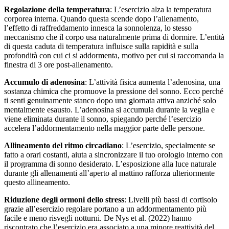
Regolazione della temperatura
: L’esercizio alza la temperatura
corporea interna. Quando questa scende dopo l’allenamento,
l’effetto di raffreddamento innesca la sonnolenza, lo stesso
meccanismo che il corpo usa naturalmente prima di dormire. L’entità
di questa caduta di temperatura influisce sulla rapidità e sulla
profondità con cui ci si addormenta, motivo per cui si raccomanda la
finestra di 3 ore post-allenamento.
Accumulo di adenosina
: L’attività fisica aumenta l’adenosina, una
sostanza chimica che promuove la pressione del sonno. Ecco perché
ti senti genuinamente stanco dopo una giornata attiva anziché solo
mentalmente esausto. L’adenosina si accumula durante la veglia e
viene eliminata durante il sonno, spiegando perché l’esercizio
accelera l’addormentamento nella maggior parte delle persone.
Allineamento del ritmo circadiano
: L’esercizio, specialmente se
fatto a orari costanti, aiuta a sincronizzare il tuo orologio interno con
il programma di sonno desiderato. L’esposizione alla luce naturale
durante gli allenamenti all’aperto al mattino rafforza ulteriormente
questo allineamento.
Riduzione degli ormoni dello stress
: Livelli più bassi di cortisolo
grazie all’esercizio regolare portano a un addormentamento più
facile e meno risvegli notturni. De Nys et al. (2022) hanno
riscontrato che l’esercizio era associato a una minore reattività del