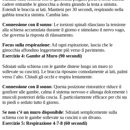
cadere entrambe le ginocchia a destra girando la testa a sinistra.
Estendi le braccia ai lati. Mantieni per 30 secondi, respirando nella
gabbia toracica sinistra. Cambia lato.
Connessione con il sonno
: Le torsioni spinali rilasciano la tensione
alla schiena accumulata durante il giorno e stimolano il nervo vago,
che governa la risposta di rilassamento.
Focus sulla respirazione
: Ad ogni espirazione, lascia che le
ginocchia affondino leggermente più verso il pavimento.
Esercizio 4: Gambe al Muro (90 secondi)
Sdraiati sulla schiena con le gambe distese lungo un muro (o
sollevate su cuscini). Le braccia riposano comodamente ai lati, palmi
verso l’alto. Chiudi gli occhi e respira lentamente.
Connessione con il sonno
: Questa posizione ristoratrice riduce il
gonfiore alle gambe, calma il sistema nervoso e allunga dolcemente i
muscoli posteriori della coscia. È particolarmente efficace per chi sta
in piedi o seduto tutto il giorno.
Se non c’è un muro disponibile
: Sdraiati semplicemente sulla
schiena con le gambe sollevate su cuscini o un divano.
Esercizio 5: Respirazione 4-7-8 (60 secondi)