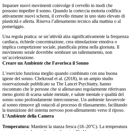
Imparare nuovi movimenti coinvolge il cervello in modi che
possono impedire il sonno. Quando la corteccia motoria codifica
attivamente nuovi schemi, il cervello rimane in uno stato elevato di
plasticità e allerta. Riserva l’allenamento tecnico alla mattina o al
pomeriggio.
Una regola pratica: se un’attività alza significativamente la frequenza
cardiaca, richiede concentrazione, crea stimolazione emotiva o
implica competizione sociale, pianificala prima nella giornata. Il
movimento serale dovrebbe sembrare un rallentamento, non
un’accelerazione.
Creare un Ambiente che Favorisca il Sonno
L’esercizio funziona meglio quando combinato con una buona
igiene del sonno. Chekroud et al. (2018), in un ampio studio
osservazionale pubblicato su The Lancet Psychiatry, hanno
riscontrato che le persone che si allenavano regolarmente riferivano
meno giorni di scarsa salute mentale, e salute mentale e qualità del
sonno sono profondamente interconnesse. Un ambiente favorevole
al sonno rimuove gli ostacoli al processo di rilassamento, facilitando
la transizione del sistema nervoso post-allenamento verso il riposo.
L’Ambiente della Camera
Temperatura
: Mantieni la stanza fresca (18–20°C). La temperatura