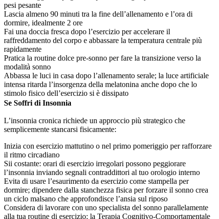
pesi pesante
Lascia almeno 90 minuti tra la fine dell’allenamento e l’ora di
dormire, idealmente 2 ore
Fai una doccia fresca dopo l’esercizio per accelerare il
raffreddamento del corpo e abbassare la temperatura centrale più
rapidamente
Pratica la routine dolce pre-sonno per fare la transizione verso la
modalità sonno
Abbassa le luci in casa dopo l’allenamento serale; la luce artificiale
intensa ritarda l’insorgenza della melatonina anche dopo che lo
stimolo fisico dell’esercizio si è dissipato
Se Soffri di Insonnia
L’insonnia cronica richiede un approccio più strategico che
semplicemente stancarsi fisicamente:
Inizia con esercizio mattutino o nel primo pomeriggio per rafforzare
il ritmo circadiano
Sii costante: orari di esercizio irregolari possono peggiorare
l’insonnia inviando segnali contraddittori al tuo orologio interno
Evita di usare l’esaurimento da esercizio come stampella per
dormire; dipendere dalla stanchezza fisica per forzare il sonno crea
un ciclo malsano che approfondisce l’ansia sul riposo
Considera di lavorare con uno specialista del sonno parallelamente
alla tua routine di esercizio; la Terapia Cognitivo-Comportamentale