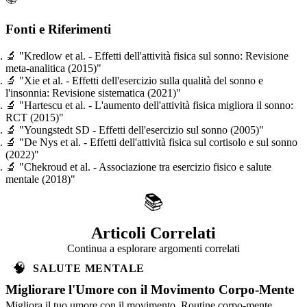
Fonti e Riferimenti
🔬
"Kredlow et al. - Effetti dell'attività fisica sul sonno: Revisione
meta-analitica (2015)"
🔬
"Xie et al. - Effetti dell'esercizio sulla qualità del sonno e
l'insonnia: Revisione sistematica (2021)"
🔬
"Hartescu et al. - L'aumento dell'attività fisica migliora il sonno:
RCT (2015)"
🔬
"Youngstedt SD - Effetti dell'esercizio sul sonno (2005)"
🔬
"De Nys et al. - Effetti dell'attività fisica sul cortisolo e sul sonno
(2022)"
🔬
"Chekroud et al. - Associazione tra esercizio fisico e salute
mentale (2018)"
📚
Articoli Correlati
Continua a esplorare argomenti correlati
🧠
SALUTE MENTALE
Migliorare l'Umore con il Movimento Corpo-Mente
Migliora il tuo umore con il movimento. Routine corpo-mente