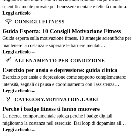
scientificamente provate per benessere mentale e felicità duratura.
Leggi articolo
→
💡
CONSIGLI FITNESS
Guida Esperta: 10 Consigli Motivazione Fitness
Guida esperta sulla motivazione fitness. 10 strategie scientifiche per
mantenere la costanza e superare le barriere mentali
Leggi articolo
→
nell'allenamento.
🩹
ALLENAMENTO PER CONDIZIONE
Esercizio per ansia e depressione: guida clinica
Esercizio per ansia e depressione come supporto complementare:
intensità, segnali di pausa e coordinamento con l'assistenza
Leggi articolo
→
professionale.
🏅
CATEGORY.MOTIVATION.LABEL
Perche i badge fitness ti fanno muovere
La ricerca comportamentale spiega perche i badge digitali
migliorano la costanza nell esercizio. Dai loop di dopamina all
Leggi articolo
→
effetto gradiente di obiettivo.