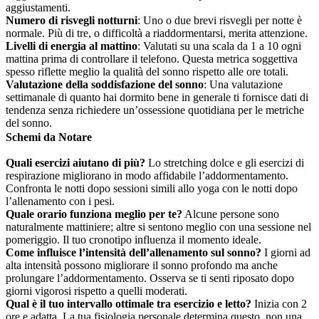
aggiustamenti.
Numero di risvegli notturni
: Uno o due brevi risvegli per notte è
normale. Più di tre, o difficoltà a riaddormentarsi, merita attenzione.
Livelli di energia al mattino
: Valutati su una scala da 1 a 10 ogni
mattina prima di controllare il telefono. Questa metrica soggettiva
spesso riflette meglio la qualità del sonno rispetto alle ore totali.
Valutazione della soddisfazione del sonno
: Una valutazione
settimanale di quanto hai dormito bene in generale ti fornisce dati di
tendenza senza richiedere un’ossessione quotidiana per le metriche
del sonno.
Schemi da Notare
Quali esercizi aiutano di più?
Lo stretching dolce e gli esercizi di
respirazione migliorano in modo affidabile l’addormentamento.
Confronta le notti dopo sessioni simili allo yoga con le notti dopo
l’allenamento con i pesi.
Quale orario funziona meglio per te?
Alcune persone sono
naturalmente mattiniere; altre si sentono meglio con una sessione nel
pomeriggio. Il tuo cronotipo influenza il momento ideale.
Come influisce l’intensità dell’allenamento sul sonno?
I giorni ad
alta intensità possono migliorare il sonno profondo ma anche
prolungare l’addormentamento. Osserva se ti senti riposato dopo
giorni vigorosi rispetto a quelli moderati.
Qual è il tuo intervallo ottimale tra esercizio e letto?
Inizia con 2
ore e adatta. La tua fisiologia personale determina questo, non una