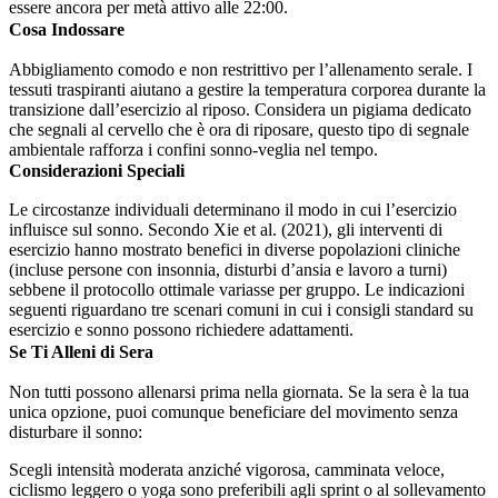
essere ancora per metà attivo alle 22:00.
Cosa Indossare
Abbigliamento comodo e non restrittivo per l’allenamento serale. I
tessuti traspiranti aiutano a gestire la temperatura corporea durante la
transizione dall’esercizio al riposo. Considera un pigiama dedicato
che segnali al cervello che è ora di riposare, questo tipo di segnale
ambientale rafforza i confini sonno-veglia nel tempo.
Considerazioni Speciali
Le circostanze individuali determinano il modo in cui l’esercizio
influisce sul sonno. Secondo Xie et al. (2021), gli interventi di
esercizio hanno mostrato benefici in diverse popolazioni cliniche
(incluse persone con insonnia, disturbi d’ansia e lavoro a turni)
sebbene il protocollo ottimale variasse per gruppo. Le indicazioni
seguenti riguardano tre scenari comuni in cui i consigli standard su
esercizio e sonno possono richiedere adattamenti.
Se Ti Alleni di Sera
Non tutti possono allenarsi prima nella giornata. Se la sera è la tua
unica opzione, puoi comunque beneficiare del movimento senza
disturbare il sonno:
Scegli intensità moderata anziché vigorosa, camminata veloce,
ciclismo leggero o yoga sono preferibili agli sprint o al sollevamento