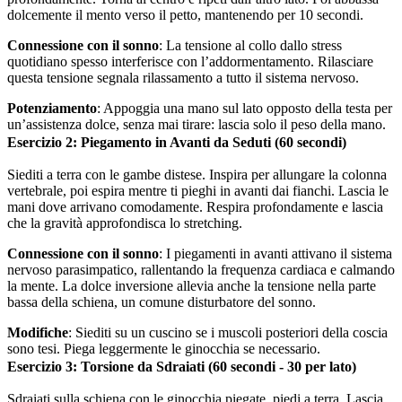
dolcemente il mento verso il petto, mantenendo per 10 secondi.
Connessione con il sonno
: La tensione al collo dallo stress
quotidiano spesso interferisce con l’addormentamento. Rilasciare
questa tensione segnala rilassamento a tutto il sistema nervoso.
Potenziamento
: Appoggia una mano sul lato opposto della testa per
un’assistenza dolce, senza mai tirare: lascia solo il peso della mano.
Esercizio 2: Piegamento in Avanti da Seduti (60 secondi)
Siediti a terra con le gambe distese. Inspira per allungare la colonna
vertebrale, poi espira mentre ti pieghi in avanti dai fianchi. Lascia le
mani dove arrivano comodamente. Respira profondamente e lascia
che la gravità approfondisca lo stretching.
Connessione con il sonno
: I piegamenti in avanti attivano il sistema
nervoso parasimpatico, rallentando la frequenza cardiaca e calmando
la mente. La dolce inversione allevia anche la tensione nella parte
bassa della schiena, un comune disturbatore del sonno.
Modifiche
: Siediti su un cuscino se i muscoli posteriori della coscia
sono tesi. Piega leggermente le ginocchia se necessario.
Esercizio 3: Torsione da Sdraiati (60 secondi - 30 per lato)
Sdraiati sulla schiena con le ginocchia piegate, piedi a terra. Lascia