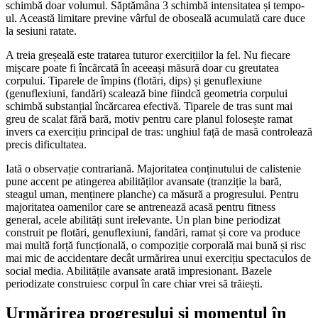
schimbă doar volumul. Săptămâna 3 schimbă intensitatea și tempo-
ul. Această limitare previne vârful de oboseală acumulată care duce
la sesiuni ratate.
A treia greșeală este tratarea tuturor exercițiilor la fel. Nu fiecare
mișcare poate fi încărcată în aceeași măsură doar cu greutatea
corpului. Tiparele de împins (flotări, dips) și genuflexiune
(genuflexiuni, fandări) scalează bine fiindcă geometria corpului
schimbă substanțial încărcarea efectivă. Tiparele de tras sunt mai
greu de scalat fără bară, motiv pentru care planul folosește ramat
invers ca exercițiu principal de tras: unghiul față de masă controlează
precis dificultatea.
Iată o observație contrariană. Majoritatea conținutului de calistenie
pune accent pe atingerea abilităților avansate (tranziție la bară,
steagul uman, menținere planche) ca măsură a progresului. Pentru
majoritatea oamenilor care se antrenează acasă pentru fitness
general, acele abilități sunt irelevante. Un plan bine periodizat
construit pe flotări, genuflexiuni, fandări, ramat și core va produce
mai multă forță funcțională, o compoziție corporală mai bună și risc
mai mic de accidentare decât urmărirea unui exercițiu spectaculos de
social media. Abilitățile avansate arată impresionant. Bazele
periodizate construiesc corpul în care chiar vrei să trăiești.
Urmărirea progresului și momentul în