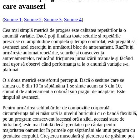
care avansezi
(
Source 1
;
Source 2
;
Source 3
;
Source 4
)
Cea mai simplă metrică de progres este calitatea repetărilor la o
anumită variație. Dacă poți finaliza toate seturile și repetările
prescrise cu amplitudine completă și tempo controlat, ești pregătit să
avansezi acel exercițiu în următorul bloc de antrenament. RazFit îți
urmărește automat repetările, seturile și consecvența
antrenamentelor, reducând fricțiunea jurnalizării manuale și făcând
mai ușor să observi când performanța ta la o anumită variație s-a
plafonat.
O a doua metrică este efortul perceput. Dacă o sesiune care se
simțea ca 8 din 10 în săptămâna 1 se simte acum ca 5 din 10,
stimulul de antrenament a coborât sub pragul de adaptare. Este
timpul să avansezi.
Pentru urmărirea schimbărilor de compoziție corporală,
circumferința taliei măsurată la nivelul buricului cu o bandă flexibilă,
pe un program consecvent (aceeași oră a zilei, aceeași stare de
hidratare), este mai fiabilă decât greutatea pe cântar pentru
majoritatea oamenilor în primele opt săptămâni ale unui program cu
greutatea corpului. Creșterea musculară și pierderea de grăsime pot