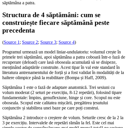
săptămâna a patra.
Structura de 4 săptămâni: cum se
construiește fiecare săptămână peste
precedenta
(
Source 1
;
Source 2
;
Source 3
;
Source 4
)
Programul urmează un model liniar-undulatoriu: volumul crește în
primele trei săptămâni, apoi săptămâna a patra coboară într-o fază de
recuperare (deload) care lasă oboseala acumulată să se disipeze,
menținând adaptările construite. Acest tipar în val este standard în
literatura antrenamentului de forță și a fost validat în modalități de la
haltere olimpice până la reabilitare (Bompa și Haff, 2009).
Săptămâna 1 este o fază de adaptare anatomică. Trei sesiuni cu
volum moderat (2 seturi pe exercițiu, 8-12 repetări), folosind tipare
fundamentale: împins, genuflexiune, hinge și core. Scopul nu este
oboseala. Scopul este calitatea mișcării, pregătirea țesutului
conjunctiv și stabilirea unei baze pe care poți construi.
Săptămâna 2 introduce o creștere de volum. Seturile cresc de la 2 la
3 pe exercițiu. Intervalele de repetări rămân la fel. Este cel mai
simplu vector de supraîncărcare: mai multă muncă totală pe sesiune.