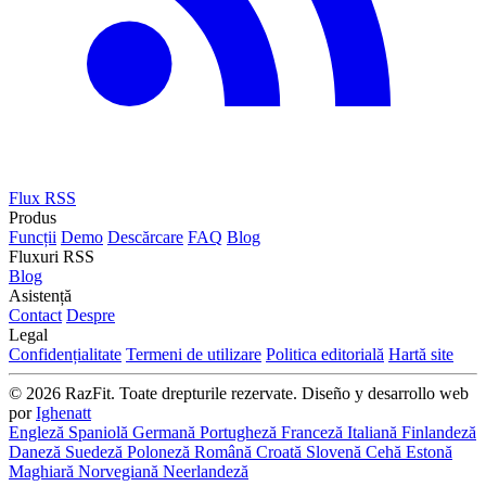
Flux RSS
Produs
Funcții
Demo
Descărcare
FAQ
Blog
Fluxuri RSS
Blog
Asistență
Contact
Despre
Legal
Confidențialitate
Termeni de utilizare
Politica editorială
Hartă site
© 2026 RazFit. Toate drepturile rezervate.
Diseño y desarrollo web
por
Ighenatt
Engleză
Spaniolă
Germană
Portugheză
Franceză
Italiană
Finlandeză
Daneză
Suedeză
Poloneză
Română
Croată
Slovenă
Cehă
Estonă
Maghiară
Norvegiană
Neerlandeză