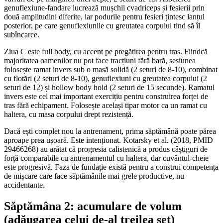
genuflexiune-fandare lucrează mușchii cvadriceps și fesierii prin
două amplitudini diferite, iar podurile pentru fesieri țintesc lanțul
posterior, pe care genuflexiunile cu greutatea corpului tind să îl
subîncarce.
Ziua C este full body, cu accent pe pregătirea pentru tras. Fiindcă
majoritatea oamenilor nu pot face tracțiuni fără bară, sesiunea
folosește ramat invers sub o masă solidă (2 seturi de 8-10), combinat
cu flotări (2 seturi de 8-10), genuflexiuni cu greutatea corpului (2
seturi de 12) și hollow body hold (2 seturi de 15 secunde). Ramatul
invers este cel mai important exercițiu pentru construirea forței de
tras fără echipament. Folosește același tipar motor ca un ramat cu
haltera, cu masa corpului drept rezistență.
Dacă ești complet nou la antrenament, prima săptămână poate părea
aproape prea ușoară. Este intenționat. Kotarsky et al. (2018, PMID
29466268) au arătat că progresia calistenică a produs câștiguri de
forță comparabile cu antrenamentul cu haltera, dar cuvântul-cheie
este progresivă. Faza de fundație există pentru a construi competența
de mișcare care face săptămânile mai grele productive, nu
accidentante.
Săptămâna 2: acumulare de volum
(adăugarea celui de-al treilea set)