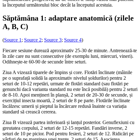
la începutul următorului bloc decât la începutul acestuia.
Săptămâna 1: adaptare anatomică (zilele
A, B, C)
(
Source 1
;
Source 2
;
Source 3
;
Source 4
)
Fiecare sesiune durează aproximativ 25-30 de minute. Antrenează-te
în zile care nu sunt consecutive (de exemplu luni, miercuri, vineri).
Odihnește-te 60-90 de secunde între seturi.
Ziua A vizează tiparele de împins și core. Flotări înclinate (mâinile
pe o suprafață solidă la aproximativ nivelul șoldurilor) pentru 2
seturi de 10-12 repetări, urmate de flotări standard (sau flotări pe
genunchi dacă varianta standard nu este încă posibilă) pentru 2 seturi
de 8-10. Apoi mențineri în planșă, 2 seturi de 20-30 de secunde, și
exercițiul insecta moartă, 2 seturi de 8 pe parte. Flotările înclinate
încălzesc umerii și pieptul la încărcare redusă înainte ca variația
standard să crească cererea.
Ziua B vizează partea inferioară și lanțul posterior. Genuflexiuni cu
greutatea corpului, 2 seturi de 12-15 repetări. Fandări inverse, 2
seturi de 10 pe picior. Pod pentru fesieri, 2 seturi de 12. Ridicări pe
vârfuri de pe marginea unei trepte, 2 seturi de 15. Asocierea