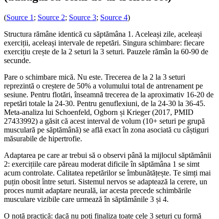
(
Source 1
;
Source 2
;
Source 3
;
Source 4
)
Structura rămâne identică cu săptămâna 1. Aceleași zile, aceleași
exerciții, aceleași intervale de repetări. Singura schimbare: fiecare
exercițiu crește de la 2 seturi la 3 seturi. Pauzele rămân la 60-90 de
secunde.
Pare o schimbare mică. Nu este. Trecerea de la 2 la 3 seturi
reprezintă o creștere de 50% a volumului total de antrenament pe
sesiune. Pentru flotări, înseamnă trecerea de la aproximativ 16-20 de
repetări totale la 24-30. Pentru genuflexiuni, de la 24-30 la 36-45.
Meta-analiza lui Schoenfeld, Ogborn și Krieger (2017, PMID
27433992) a găsit că acest interval de volum (10+ seturi pe grupă
musculară pe săptămână) se află exact în zona asociată cu câștiguri
măsurabile de hipertrofie.
Adaptarea pe care ar trebui să o observi până la mijlocul săptămânii
2: exercițiile care păreau moderat dificile în săptămâna 1 se simt
acum controlate. Calitatea repetărilor se îmbunătățește. Te simți mai
puțin obosit între seturi. Sistemul nervos se adaptează la cerere, un
proces numit adaptare neurală, iar acesta precede schimbările
musculare vizibile care urmează în săptămânile 3 și 4.
O notă practică: dacă nu poți finaliza toate cele 3 seturi cu formă