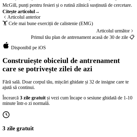
McGill, punți pentru fesieri și o rutină zilnică susținută de cercetare.
Citește articolul
→
Articolul anterior
🏋️
Cele mai bune exerciții de calistenie (EMG)
Articolul următor
Primul tău plan de antrenament acasă de 30 de zile
📋
Disponibil pe iOS
Construiește obiceiul de antrenament
care se potrivește zilei de azi
Fără sală. Doar corpul tău, mișcări ghidate și 32 de insigne care te
ajută să continui.
Încearcă
3 zile gratuit
și vezi cum încape o sesiune ghidată de 1-10
minute într-o zi normală.
3 zile gratuit