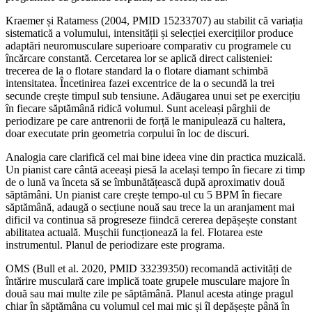
Kraemer și Ratamess (2004, PMID 15233707) au stabilit că variația
sistematică a volumului, intensității și selecției exercițiilor produce
adaptări neuromusculare superioare comparativ cu programele cu
încărcare constantă. Cercetarea lor se aplică direct calisteniei:
trecerea de la o flotare standard la o flotare diamant schimbă
intensitatea. Încetinirea fazei excentrice de la o secundă la trei
secunde crește timpul sub tensiune. Adăugarea unui set pe exercițiu
în fiecare săptămână ridică volumul. Sunt aceleași pârghii de
periodizare pe care antrenorii de forță le manipulează cu haltera,
doar executate prin geometria corpului în loc de discuri.
Analogia care clarifică cel mai bine ideea vine din practica muzicală.
Un pianist care cântă aceeași piesă la același tempo în fiecare zi timp
de o lună va înceta să se îmbunătățească după aproximativ două
săptămâni. Un pianist care crește tempo-ul cu 5 BPM în fiecare
săptămână, adaugă o secțiune nouă sau trece la un aranjament mai
dificil va continua să progreseze fiindcă cererea depășește constant
abilitatea actuală. Mușchii funcționează la fel. Flotarea este
instrumentul. Planul de periodizare este programa.
OMS (Bull et al. 2020, PMID 33239350) recomandă activități de
întărire musculară care implică toate grupele musculare majore în
două sau mai multe zile pe săptămână. Planul acesta atinge pragul
chiar în săptămâna cu volumul cel mai mic și îl depășește până în