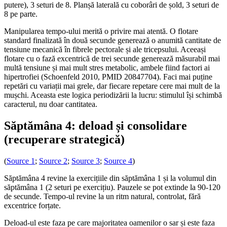
putere), 3 seturi de 8. Planșă laterală cu coborâri de șold, 3 seturi de
8 pe parte.
Manipularea tempo-ului merită o privire mai atentă. O flotare
standard finalizată în două secunde generează o anumită cantitate de
tensiune mecanică în fibrele pectorale și ale tricepsului. Aceeași
flotare cu o fază excentrică de trei secunde generează măsurabil mai
multă tensiune și mai mult stres metabolic, ambele fiind factori ai
hipertrofiei (Schoenfeld 2010, PMID 20847704). Faci mai puține
repetări cu variații mai grele, dar fiecare repetare cere mai mult de la
mușchi. Aceasta este logica periodizării la lucru: stimulul își schimbă
caracterul, nu doar cantitatea.
Săptămâna 4: deload și consolidare
(recuperare strategică)
(
Source 1
;
Source 2
;
Source 3
;
Source 4
)
Săptămâna 4 revine la exercițiile din săptămâna 1 și la volumul din
săptămâna 1 (2 seturi pe exercițiu). Pauzele se pot extinde la 90-120
de secunde. Tempo-ul revine la un ritm natural, controlat, fără
excentrice forțate.
Deload-ul este faza pe care majoritatea oamenilor o sar și este faza