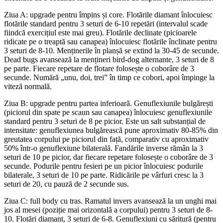
Ziua A: upgrade pentru împins și core. Flotările diamant înlocuiesc
flotările standard pentru 3 seturi de 6-10 repetări (intervalul scade
fiindcă exercițiul este mai greu). Flotările declinate (picioarele
ridicate pe o treaptă sau canapea) înlocuiesc flotările înclinate pentru
3 seturi de 8-10. Menținerile în planșă se extind la 30-45 de secunde.
Dead bugs avansează la mențineri bird-dog alternante, 3 seturi de 8
pe parte. Fiecare repetare de flotare folosește o coborâre de 3
secunde. Numără „unu, doi, trei” în timp ce cobori, apoi împinge la
viteză normală.
Ziua B: upgrade pentru partea inferioară. Genuflexiunile bulgărești
(piciorul din spate pe scaun sau canapea) înlocuiesc genuflexiunile
standard pentru 3 seturi de 8 pe picior. Este un salt substanțial de
intensitate: genuflexiunea bulgărească pune aproximativ 80-85% din
greutatea corpului pe piciorul din față, comparativ cu aproximativ
50% într-o genuflexiune bilaterală. Fandările inverse rămân la 3
seturi de 10 pe picior, dar fiecare repetare folosește o coborâre de 3
secunde. Podurile pentru fesieri pe un picior înlocuiesc podurile
bilaterale, 3 seturi de 10 pe parte. Ridicările pe vârfuri cresc la 3
seturi de 20, cu pauză de 2 secunde sus.
Ziua C: full body cu tras. Ramatul invers avansează la un unghi mai
jos al mesei (poziție mai orizontală a corpului) pentru 3 seturi de 8-
10. Flotări diamant, 3 seturi de 6-8. Genuflexiuni cu săritură (pentru