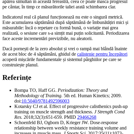
apărea simultan în această fereastră, ceea ce poate masca progresul
pe cântar, în timp ce măsurătorile taliei arată schimbarea clar.
Indicatorul real că planul funcționează nu este o singură metrică.
Este acumularea săptămână după săptămână de îmbunătățiri mici și
măsurabile: încă o repetare cu formă bună, o variație mai grea
realizată, o sesiune care s-a simțit mai puțin solicitantă. Periodizarea
face aceste incrementări previzibile, nu aleatorii.
Dacă pornești de la zero absolut și vrei o rampă mai blândă înainte
de acest bloc de 4 săptămâni, ghidul de
calistenie pentru începători
acoperă mișcările fundamentale și sistemul pârghiilor pe care se
construiește planul.
Referințe
Bompa TO, Haff GG.
Periodization: Theory and
Methodology of Training.
5th ed. Human Kinetics; 2009.
doi:
10.5040/9781492596003
Kotarsky CJ et al. Effect of progressive calisthenics push-up
training on muscle strength and thickness.
J Strength Cond
Res.
2018;32(3):651-659. PMID
29466268
Schoenfeld BJ, Ogborn D, Krieger JW. Dose-response
relationship between weekly resistance training volume and
increases in muscle mass.
J Sports Sci.
2017;35(11):1073-