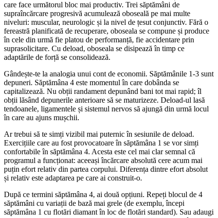
care face următorul bloc mai productiv. Trei săptămâni de
supraîncărcare progresivă acumulează oboseală pe mai multe
niveluri: muscular, neurologic și la nivel de țesut conjunctiv. Fără o
fereastră planificată de recuperare, oboseala se compune și produce
în cele din urmă fie platou de performanță, fie accidentare prin
suprasolicitare. Cu deload, oboseala se disipează în timp ce
adaptările de forță se consolidează.
Gândește-te la analogia unui cont de economii. Săptămânile 1-3 sunt
depuneri. Săptămâna 4 este momentul în care dobânda se
capitalizează. Nu obții randament depunând bani tot mai rapid; îl
obții lăsând depunerile anterioare să se maturizeze. Deload-ul lasă
tendoanele, ligamentele și sistemul nervos să ajungă din urmă locul
în care au ajuns mușchii.
Ar trebui să te simți vizibil mai puternic în sesiunile de deload.
Exercițiile care au fost provocatoare în săptămâna 1 se vor simți
confortabile în săptămâna 4. Acesta este cel mai clar semnal că
programul a funcționat: aceeași încărcare absolută cere acum mai
puțin efort relativ din partea corpului. Diferența dintre efort absolut
și relativ este adaptarea pe care ai construit-o.
După ce termini săptămâna 4, ai două opțiuni. Repeți blocul de 4
săptămâni cu variații de bază mai grele (de exemplu, începi
săptămâna 1 cu flotări diamant în loc de flotări standard). Sau adaugi