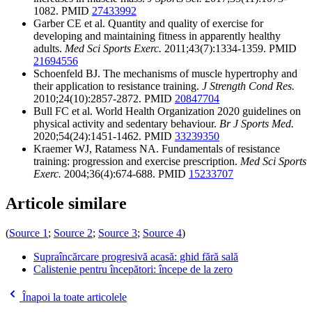
1082. PMID
27433992
Garber CE et al. Quantity and quality of exercise for
developing and maintaining fitness in apparently healthy
adults.
Med Sci Sports Exerc.
2011;43(7):1334-1359. PMID
21694556
Schoenfeld BJ. The mechanisms of muscle hypertrophy and
their application to resistance training.
J Strength Cond Res.
2010;24(10):2857-2872. PMID
20847704
Bull FC et al. World Health Organization 2020 guidelines on
physical activity and sedentary behaviour.
Br J Sports Med.
2020;54(24):1451-1462. PMID
33239350
Kraemer WJ, Ratamess NA. Fundamentals of resistance
training: progression and exercise prescription.
Med Sci Sports
Exerc.
2004;36(4):674-688. PMID
15233707
Articole similare
(
Source 1
;
Source 2
;
Source 3
;
Source 4
)
Supraîncărcare progresivă acasă: ghid fără sală
Calistenie pentru începători: începe de la zero
Înapoi la toate articolele