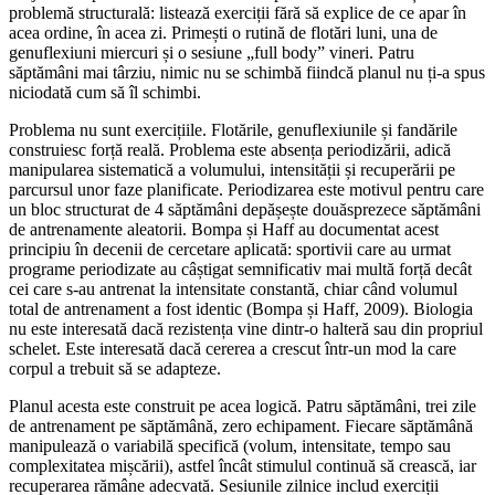
problemă structurală: listează exerciții fără să explice de ce apar în
acea ordine, în acea zi. Primești o rutină de flotări luni, una de
genuflexiuni miercuri și o sesiune „full body” vineri. Patru
săptămâni mai târziu, nimic nu se schimbă fiindcă planul nu ți-a spus
niciodată cum să îl schimbi.
Problema nu sunt exercițiile. Flotările, genuflexiunile și fandările
construiesc forță reală. Problema este absența periodizării, adică
manipularea sistematică a volumului, intensității și recuperării pe
parcursul unor faze planificate. Periodizarea este motivul pentru care
un bloc structurat de 4 săptămâni depășește douăsprezece săptămâni
de antrenamente aleatorii. Bompa și Haff au documentat acest
principiu în decenii de cercetare aplicată: sportivii care au urmat
programe periodizate au câștigat semnificativ mai multă forță decât
cei care s-au antrenat la intensitate constantă, chiar când volumul
total de antrenament a fost identic (Bompa și Haff, 2009). Biologia
nu este interesată dacă rezistența vine dintr-o halteră sau din propriul
schelet. Este interesată dacă cererea a crescut într-un mod la care
corpul a trebuit să se adapteze.
Planul acesta este construit pe acea logică. Patru săptămâni, trei zile
de antrenament pe săptămână, zero echipament. Fiecare săptămână
manipulează o variabilă specifică (volum, intensitate, tempo sau
complexitatea mișcării), astfel încât stimulul continuă să crească, iar
recuperarea rămâne adecvată. Sesiunile zilnice includ exerciții