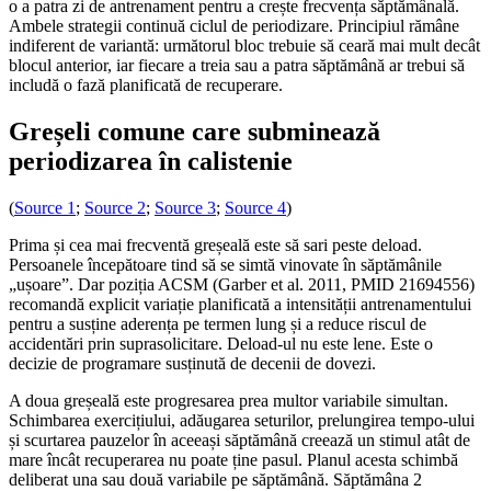
o a patra zi de antrenament pentru a crește frecvența săptămânală.
Ambele strategii continuă ciclul de periodizare. Principiul rămâne
indiferent de variantă: următorul bloc trebuie să ceară mai mult decât
blocul anterior, iar fiecare a treia sau a patra săptămână ar trebui să
includă o fază planificată de recuperare.
Greșeli comune care subminează
periodizarea în calistenie
(
Source 1
;
Source 2
;
Source 3
;
Source 4
)
Prima și cea mai frecventă greșeală este să sari peste deload.
Persoanele începătoare tind să se simtă vinovate în săptămânile
„ușoare”. Dar poziția ACSM (Garber et al. 2011, PMID 21694556)
recomandă explicit variație planificată a intensității antrenamentului
pentru a susține aderența pe termen lung și a reduce riscul de
accidentări prin suprasolicitare. Deload-ul nu este lene. Este o
decizie de programare susținută de decenii de dovezi.
A doua greșeală este progresarea prea multor variabile simultan.
Schimbarea exercițiului, adăugarea seturilor, prelungirea tempo-ului
și scurtarea pauzelor în aceeași săptămână creează un stimul atât de
mare încât recuperarea nu poate ține pasul. Planul acesta schimbă
deliberat una sau două variabile pe săptămână. Săptămâna 2