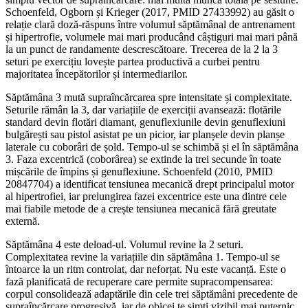
Schoenfeld, Ogborn și Krieger (2017, PMID 27433992) au găsit o
relație clară doză-răspuns între volumul săptămânal de antrenament
și hipertrofie, volumele mai mari producând câștiguri mai mari până
la un punct de randamente descrescătoare. Trecerea de la 2 la 3
seturi pe exercițiu lovește partea productivă a curbei pentru
majoritatea începătorilor și intermediarilor.
Săptămâna 3 mută supraîncărcarea spre intensitate și complexitate.
Seturile rămân la 3, dar variațiile de exerciții avansează: flotările
standard devin flotări diamant, genuflexiunile devin genuflexiuni
bulgărești sau pistol asistat pe un picior, iar planșele devin planșe
laterale cu coborâri de șold. Tempo-ul se schimbă și el în săptămâna
3. Faza excentrică (coborârea) se extinde la trei secunde în toate
mișcările de împins și genuflexiune. Schoenfeld (2010, PMID
20847704) a identificat tensiunea mecanică drept principalul motor
al hipertrofiei, iar prelungirea fazei excentrice este una dintre cele
mai fiabile metode de a crește tensiunea mecanică fără greutate
externă.
Săptămâna 4 este deload-ul. Volumul revine la 2 seturi.
Complexitatea revine la variațiile din săptămâna 1. Tempo-ul se
întoarce la un ritm controlat, dar neforțat. Nu este vacanță. Este o
fază planificată de recuperare care permite supracompensarea:
corpul consolidează adaptările din cele trei săptămâni precedente de
supraîncărcare progresivă, iar de obicei te simți vizibil mai puternic