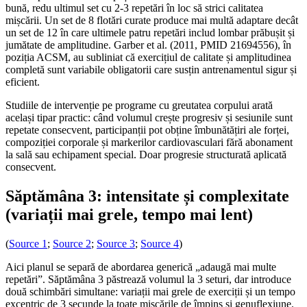
bună, redu ultimul set cu 2-3 repetări în loc să strici calitatea
mișcării. Un set de 8 flotări curate produce mai multă adaptare decât
un set de 12 în care ultimele patru repetări includ lombar prăbușit și
jumătate de amplitudine. Garber et al. (2011, PMID 21694556), în
poziția ACSM, au subliniat că exercițiul de calitate și amplitudinea
completă sunt variabile obligatorii care susțin antrenamentul sigur și
eficient.
Studiile de intervenție pe programe cu greutatea corpului arată
același tipar practic: când volumul crește progresiv și sesiunile sunt
repetate consecvent, participanții pot obține îmbunătățiri ale forței,
compoziției corporale și markerilor cardiovasculari fără abonament
la sală sau echipament special. Doar progresie structurată aplicată
consecvent.
Săptămâna 3: intensitate și complexitate
(variații mai grele, tempo mai lent)
(
Source 1
;
Source 2
;
Source 3
;
Source 4
)
Aici planul se separă de abordarea generică „adaugă mai multe
repetări”. Săptămâna 3 păstrează volumul la 3 seturi, dar introduce
două schimbări simultane: variații mai grele de exerciții și un tempo
excentric de 3 secunde la toate mișcările de împins și genuflexiune.