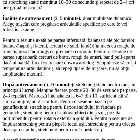
cu stretching static menținut 10–30 de secunde și repetat de 2–4 ori
per grupă musculară.
Înainte de antrenament (3–5 minute):
doar mobilitate dinamică.
Alege mișcări care pregătesc articulațiile specifice pe care le vei
folosi în sesiune.
Pentru o sesiune axată pe partea inferioară: balansări ale picioarelor
înainte-înapoi și lateral, cercuri de șold, fandări în mers cu rotație de
trunchi, good-mornings cu greutatea corpului. Pentru o sesiune de
partea superioară: cercuri de brațe, rotații de umeri, band pull-aparts
dacă ai bandă, flux flotare spre downward dog. Scopul este să crești
temperatura articulațiilor și să repeți tipare de mișcare, nu să obții
amplitudine maximă.
După antrenament (5–10 minute):
stretching static pentru mușchii
principali lucrați. Menține fiecare poziție 20–30 de secunde pe parte,
2–3 repetări. Păstrează intensitatea la 6–7 din 10, suficient cât să
simți alungire, nu disconfort. Pentru o sesiune bazată pe
genuflexiuni: stretching pentru flexorii șoldului în fandare pe
genunchi, stretching pentru ischiogambieri din șezut, poziția
porumbelului pentru rotația externă a șoldului. Pentru o sesiune de
împins: stretching pentru piept la tocul ușii, stretching pentru triceps
deasupra capului, stretching pentru umăr peste corp.