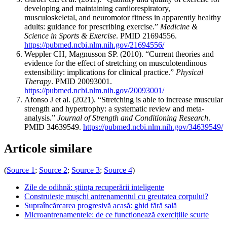
developing and maintaining cardiorespiratory,
musculoskeletal, and neuromotor fitness in apparently healthy
adults: guidance for prescribing exercise.”
Medicine &
Science in Sports & Exercise
. PMID 21694556.
https://pubmed.ncbi.nlm.nih.gov/21694556/
Weppler CH, Magnusson SP. (2010). “Current theories and
evidence for the effect of stretching on musculotendinous
extensibility: implications for clinical practice.”
Physical
Therapy
. PMID 20093001.
https://pubmed.ncbi.nlm.nih.gov/20093001/
Afonso J et al. (2021). “Stretching is able to increase muscular
strength and hypertrophy: a systematic review and meta-
analysis.”
Journal of Strength and Conditioning Research
.
PMID 34639549.
https://pubmed.ncbi.nlm.nih.gov/34639549/
Articole similare
(
Source 1
;
Source 2
;
Source 3
;
Source 4
)
Zile de odihnă: știința recuperării inteligente
Construiește mușchi antrenamentul cu greutatea corpului?
Supraîncărcarea progresivă acasă: ghid fără sală
Microantrenamentele: de ce funcționează exercițiile scurte