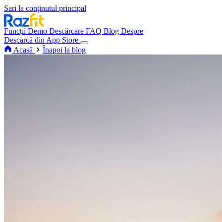
Sari la conținutul principal
Funcții
Demo
Descărcare
FAQ
Blog
Despre
Descarcă din App Store
Acasă
Înapoi la blog