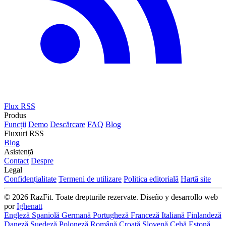
Flux RSS
Produs
Funcții
Demo
Descărcare
FAQ
Blog
Fluxuri RSS
Blog
Asistență
Contact
Despre
Legal
Confidențialitate
Termeni de utilizare
Politica editorială
Hartă site
© 2026 RazFit. Toate drepturile rezervate.
Diseño y desarrollo web
por
Ighenatt
Engleză
Spaniolă
Germană
Portugheză
Franceză
Italiană
Finlandeză
Daneză
Suedeză
Poloneză
Română
Croată
Slovenă
Cehă
Estonă