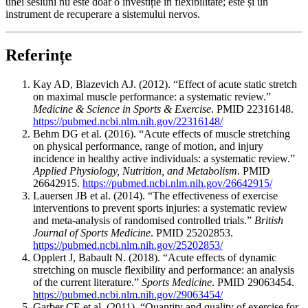
unei sesiuni nu este doar o investiție în flexibilitate; este și un
instrument de recuperare a sistemului nervos.
Referințe
Kay AD, Blazevich AJ. (2012). “Effect of acute static stretch
on maximal muscle performance: a systematic review.”
Medicine & Science in Sports & Exercise
. PMID 22316148.
https://pubmed.ncbi.nlm.nih.gov/22316148/
Behm DG et al. (2016). “Acute effects of muscle stretching
on physical performance, range of motion, and injury
incidence in healthy active individuals: a systematic review.”
Applied Physiology, Nutrition, and Metabolism
. PMID
26642915.
https://pubmed.ncbi.nlm.nih.gov/26642915/
Lauersen JB et al. (2014). “The effectiveness of exercise
interventions to prevent sports injuries: a systematic review
and meta-analysis of randomised controlled trials.”
British
Journal of Sports Medicine
. PMID 25202853.
https://pubmed.ncbi.nlm.nih.gov/25202853/
Opplert J, Babault N. (2018). “Acute effects of dynamic
stretching on muscle flexibility and performance: an analysis
of the current literature.”
Sports Medicine
. PMID 29063454.
https://pubmed.ncbi.nlm.nih.gov/29063454/
Garber CE et al. (2011). “Quantity and quality of exercise for