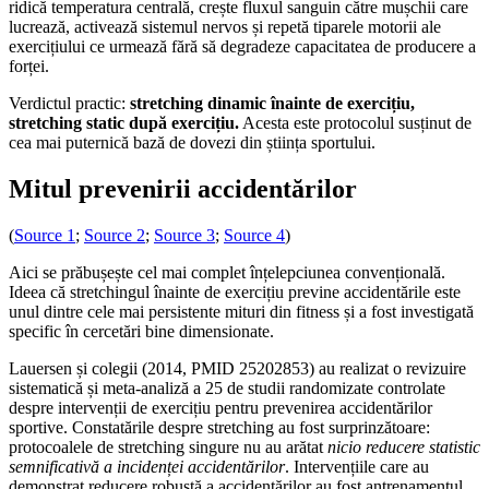
ridică temperatura centrală, crește fluxul sanguin către mușchii care
lucrează, activează sistemul nervos și repetă tiparele motorii ale
exercițiului ce urmează fără să degradeze capacitatea de producere a
forței.
Verdictul practic:
stretching dinamic înainte de exercițiu,
stretching static după exercițiu.
Acesta este protocolul susținut de
cea mai puternică bază de dovezi din știința sportului.
Mitul prevenirii accidentărilor
(
Source 1
;
Source 2
;
Source 3
;
Source 4
)
Aici se prăbușește cel mai complet înțelepciunea convențională.
Ideea că stretchingul înainte de exercițiu previne accidentările este
unul dintre cele mai persistente mituri din fitness și a fost investigată
specific în cercetări bine dimensionate.
Lauersen și colegii (2014, PMID 25202853) au realizat o revizuire
sistematică și meta-analiză a 25 de studii randomizate controlate
despre intervenții de exercițiu pentru prevenirea accidentărilor
sportive. Constatările despre stretching au fost surprinzătoare:
protocoalele de stretching singure nu au arătat
nicio reducere statistic
semnificativă a incidenței accidentărilor
. Intervențiile care au
demonstrat reducere robustă a accidentărilor au fost antrenamentul