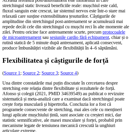
Această fereastră post-antrenament este momentul în care
stretchingul static livrează beneficiile reale: mușchiul este cald,
fluxul sanguin este crescut, iar sistemul nervos este într-o stare mai
relaxată care susține extensibilitatea țesuturilor. Câștigurile de
amplitudine din stretchingul post-antrenament se acumulează mai
repede decât cele din stretchingul cu mușchi reci în alte momente ale
zilei. Pentru oricine face antrenamente scurte, precum
protocoalele
de microantrenament
sau
sesiunile cardio fără echipament
, chiar și o
rutină statică de 5 minute după antrenament, aplicată consecvent,
produce îmbunătățiri vizibile ale flexibilității în 4–6 săptămâni.
Flexibilitatea și câștigurile de forță
(
Source 1
;
Source 2
;
Source 3
;
Source 4
)
Una dintre constatările mai puțin discutate în cercetarea despre
stretching este relația dintre flexibilitate și rezultatele de forță.
Afonso și colegii (2021, PMID 34639549) au publicat o revizuire
sistematică și meta-analiză care a examinat dacă stretchingul poate
crește forța musculară și hipertrofia. Concluzia lor a fost că
programele consecvente de stretching, mai ales cele cu mențineri
lungi aplicate mușchiului țintă, sunt asociate cu creșteri mici, dar
statistic semnificative, ale masei musculare și forței, probabil prin
mecanisme legate de tensiunea mecanică crescută la unghiuri
articulare extreme.