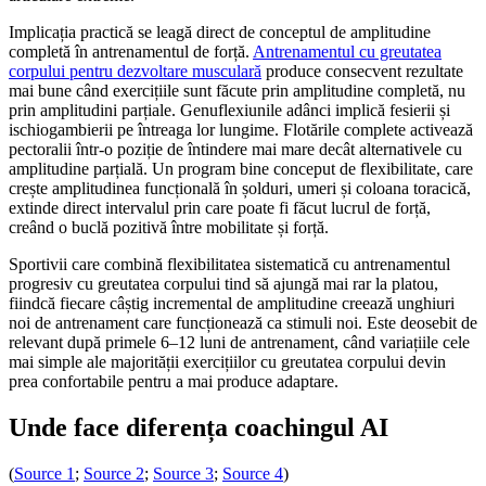
Implicația practică se leagă direct de conceptul de amplitudine
completă în antrenamentul de forță.
Antrenamentul cu greutatea
corpului pentru dezvoltare musculară
produce consecvent rezultate
mai bune când exercițiile sunt făcute prin amplitudine completă, nu
prin amplitudini parțiale. Genuflexiunile adânci implică fesierii și
ischiogambierii pe întreaga lor lungime. Flotările complete activează
pectoralii într-o poziție de întindere mai mare decât alternativele cu
amplitudine parțială. Un program bine conceput de flexibilitate, care
crește amplitudinea funcțională în șolduri, umeri și coloana toracică,
extinde direct intervalul prin care poate fi făcut lucrul de forță,
creând o buclă pozitivă între mobilitate și forță.
Sportivii care combină flexibilitatea sistematică cu antrenamentul
progresiv cu greutatea corpului tind să ajungă mai rar la platou,
fiindcă fiecare câștig incremental de amplitudine creează unghiuri
noi de antrenament care funcționează ca stimuli noi. Este deosebit de
relevant după primele 6–12 luni de antrenament, când variațiile cele
mai simple ale majorității exercițiilor cu greutatea corpului devin
prea confortabile pentru a mai produce adaptare.
Unde face diferența coachingul AI
(
Source 1
;
Source 2
;
Source 3
;
Source 4
)