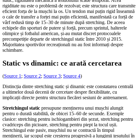
static, rigiditatea mecanică a tendonului scade temporar. Acea
rigiditate nu este o problemă de rezolvat; este structura care transmite
eficient forța de la mușchi la os. Un tendon mai puțin rigid înseamnă
o cale de transfer a forței mai puțin eficientă, manifestată ca forță de
vârf redusă timp de 15–30 de minute după stretching. De aceea
echipele din sporturi de putere și forță, precum sprintul, halterele
olimpice și fotbalul american, și-au mutat discret protocoalele
precompetiție departe de stretchingul static între 2010 și 2015.
Majoritatea sportivilor recreaționali nu au fost informați despre
schimbare.
Static vs dinamic: ce arată cercetarea
(
Source 1
;
Source 2
;
Source 3
;
Source 4
)
Distincția dintre stretching static și dinamic este constatarea centrală
a ultimelor două decenii de cercetare despre flexibilitate, cu
implicații directe pentru structura fiecărei sesiuni de antrenament.
Stretchingul static
presupune menținerea unui mușchi alungit
pentru o durată stabilită, de obicei 15–60 de secunde. Exemple
clasice: stretching pentru ischiogambieri din șezut, stretching pentru
cvadriceps din picioare, stretching pentru piept la tocul ușii.
Stretchingul este pasiv, mușchiul nu se contractă în timpul
menținerii, iar scopul este creșterea progresivă a lungimii țesutului în