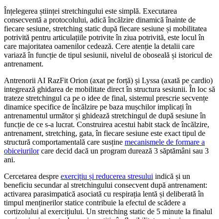
Înțelegerea științei stretchingului este simplă. Executarea
consecventă a protocolului, adică încălzire dinamică înainte de
fiecare sesiune, stretching static după fiecare sesiune și mobilitatea
potrivită pentru articulațiile potrivite în ziua potrivită, este locul în
care majoritatea oamenilor cedează. Cere atenție la detalii care
variază în funcție de tipul sesiunii, nivelul de oboseală și istoricul de
antrenament.
Antrenorii AI RazFit Orion (axat pe forță) și Lyssa (axată pe cardio)
integrează ghidarea de mobilitate direct în structura sesiunii. În loc să
trateze stretchingul ca pe o idee de final, sistemul prescrie secvențe
dinamice specifice de încălzire pe baza mușchilor implicați în
antrenamentul următor și ghidează stretchingul de după sesiune în
funcție de ce s-a lucrat. Construirea acestui habit stack de încălzire,
antrenament, stretching, gata, în fiecare sesiune este exact tipul de
structură comportamentală care susține
mecanismele de formare a
obiceiurilor
care decid dacă un program durează 3 săptămâni sau 3
ani.
Cercetarea despre
exercițiu și reducerea stresului
indică și un
beneficiu secundar al stretchingului consecvent după antrenament:
activarea parasimpatică asociată cu respirația lentă și deliberată în
timpul menținerilor statice contribuie la efectul de scădere a
cortizolului al exercițiului. Un stretching static de 5 minute la finalul