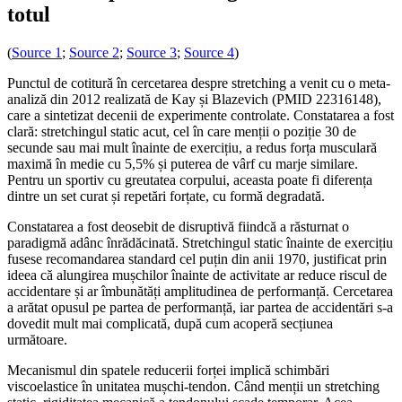
totul
(
Source 1
;
Source 2
;
Source 3
;
Source 4
)
Punctul de cotitură în cercetarea despre stretching a venit cu o meta-
analiză din 2012 realizată de Kay și Blazevich (PMID 22316148),
care a sintetizat decenii de experimente controlate. Constatarea a fost
clară: stretchingul static acut, cel în care menții o poziție 30 de
secunde sau mai mult înainte de exercițiu, a redus forța musculară
maximă în medie cu 5,5% și puterea de vârf cu marje similare.
Pentru un sportiv cu greutatea corpului, aceasta poate fi diferența
dintre un set curat și repetări forțate, cu formă degradată.
Constatarea a fost deosebit de disruptivă fiindcă a răsturnat o
paradigmă adânc înrădăcinată. Stretchingul static înainte de exercițiu
fusese recomandarea standard cel puțin din anii 1970, justificat prin
ideea că alungirea mușchilor înainte de activitate ar reduce riscul de
accidentare și ar îmbunătăți amplitudinea de performanță. Cercetarea
a arătat opusul pe partea de performanță, iar partea de accidentări s-a
dovedit mult mai complicată, după cum acoperă secțiunea
următoare.
Mecanismul din spatele reducerii forței implică schimbări
viscoelastice în unitatea mușchi-tendon. Când menții un stretching