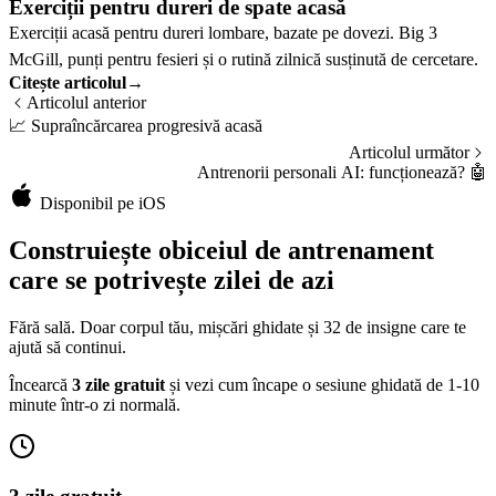
Exerciții pentru dureri de spate acasă
Exerciții acasă pentru dureri lombare, bazate pe dovezi. Big 3
McGill, punți pentru fesieri și o rutină zilnică susținută de cercetare.
Citește articolul
→
Articolul anterior
📈
Supraîncărcarea progresivă acasă
Articolul următor
Antrenorii personali AI: funcționează?
🤖
Disponibil pe iOS
Construiește obiceiul de antrenament
care se potrivește zilei de azi
Fără sală. Doar corpul tău, mișcări ghidate și 32 de insigne care te
ajută să continui.
Încearcă
3 zile gratuit
și vezi cum încape o sesiune ghidată de 1-10
minute într-o zi normală.