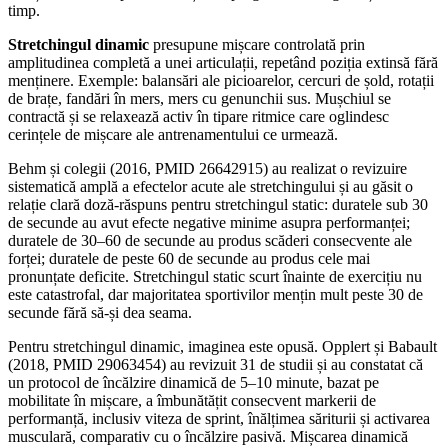
timp.
Stretchingul dinamic
presupune mișcare controlată prin
amplitudinea completă a unei articulații, repetând poziția extinsă fără
menținere. Exemple: balansări ale picioarelor, cercuri de șold, rotații
de brațe, fandări în mers, mers cu genunchii sus. Mușchiul se
contractă și se relaxează activ în tipare ritmice care oglindesc
cerințele de mișcare ale antrenamentului ce urmează.
Behm și colegii (2016, PMID 26642915) au realizat o revizuire
sistematică amplă a efectelor acute ale stretchingului și au găsit o
relație clară doză-răspuns pentru stretchingul static: duratele sub 30
de secunde au avut efecte negative minime asupra performanței;
duratele de 30–60 de secunde au produs scăderi consecvente ale
forței; duratele de peste 60 de secunde au produs cele mai
pronunțate deficite. Stretchingul static scurt înainte de exercițiu nu
este catastrofal, dar majoritatea sportivilor mențin mult peste 30 de
secunde fără să-și dea seama.
Pentru stretchingul dinamic, imaginea este opusă. Opplert și Babault
(2018, PMID 29063454) au revizuit 31 de studii și au constatat că
un protocol de încălzire dinamică de 5–10 minute, bazat pe
mobilitate în mișcare, a îmbunătățit consecvent markerii de
performanță, inclusiv viteza de sprint, înălțimea săriturii și activarea
musculară, comparativ cu o încălzire pasivă. Mișcarea dinamică