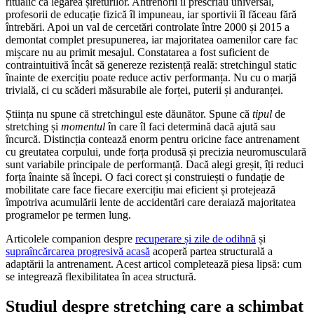
ritualic ca legarea șireturilor. Antrenorii îl prescriau universal,
profesorii de educație fizică îl impuneau, iar sportivii îl făceau fără
întrebări. Apoi un val de cercetări controlate între 2000 și 2015 a
demontat complet presupunerea, iar majoritatea oamenilor care fac
mișcare nu au primit mesajul. Constatarea a fost suficient de
contraintuitivă încât să genereze rezistență reală: stretchingul static
înainte de exercițiu poate reduce activ performanța. Nu cu o marjă
trivială, ci cu scăderi măsurabile ale forței, puterii și anduranței.
Știința nu spune că stretchingul este dăunător. Spune că
tipul
de
stretching și
momentul
în care îl faci determină dacă ajută sau
încurcă. Distincția contează enorm pentru oricine face antrenament
cu greutatea corpului, unde forța produsă și precizia neuromusculară
sunt variabile principale de performanță. Dacă alegi greșit, îți reduci
forța înainte să începi. O faci corect și construiești o fundație de
mobilitate care face fiecare exercițiu mai eficient și protejează
împotriva acumulării lente de accidentări care deraiază majoritatea
programelor pe termen lung.
Articolele companion despre
recuperare și zile de odihnă
și
supraîncărcarea progresivă acasă
acoperă partea structurală a
adaptării la antrenament. Acest articol completează piesa lipsă: cum
se integrează flexibilitatea în acea structură.
Studiul despre stretching care a schimbat