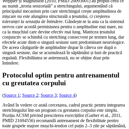
Weppler și Magnusson (2010, PMID 20093001) au propus ceea ce
au numit „teoria senzorială” a stretchingului, argumentând că
principalul mecanism prin care stretchingul crește amplitudinea de
mișcare nu este alungirea structurală a țesutului, ci creșterea
toleranței la senzația de întindere
. Gândește-te la asta ca la sistemul
nervos care acordă permisiunea pentru o amplitudine mai mare, nu
ca la mușchiul care devine efectiv mai lung. Matricea țesutului
conjunctiv se schimbă cu stretching consecvent pe termen lung, dar
efectele acute dintr-o singură sesiune sunt predominant neurologice.
De aceea câștigurile de amplitudine dispar în câteva ore după o
singură sesiune, dar se acumulează în săptămâni și luni de practică
regulată. Flexibilitatea se antrenează, nu se obține doar prin
întindere.
Protocolul optim pentru antrenamentul
cu greutatea corpului
(
Source 1
;
Source 2
;
Source 3
;
Source 4
)
Având în vedere ce arată cercetarea, cadrul practic pentru integrarea
stretchingului într-un program cu greutatea corpului este simplu.
Poziția ACSM privind prescrierea exercițiilor (Garber et al., 2011,
PMID 21694556) recomandă antrenament de flexibilitate pentru
toate grupele majore mușchi-tendon cel puțin 2–3 zile pe săptămână,