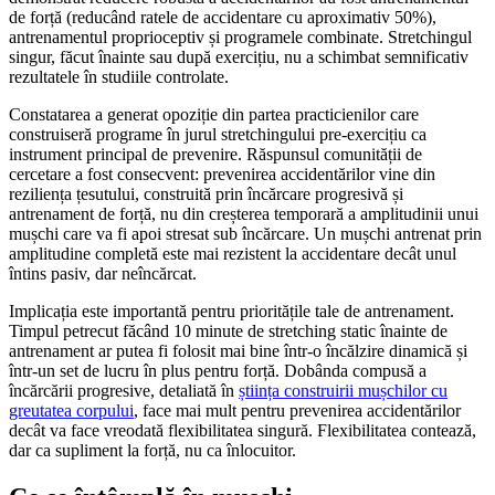
de forță (reducând ratele de accidentare cu aproximativ 50%),
antrenamentul proprioceptiv și programele combinate. Stretchingul
singur, făcut înainte sau după exercițiu, nu a schimbat semnificativ
rezultatele în studiile controlate.
Constatarea a generat opoziție din partea practicienilor care
construiseră programe în jurul stretchingului pre-exercițiu ca
instrument principal de prevenire. Răspunsul comunității de
cercetare a fost consecvent: prevenirea accidentărilor vine din
reziliența țesutului, construită prin încărcare progresivă și
antrenament de forță, nu din creșterea temporară a amplitudinii unui
mușchi care va fi apoi stresat sub încărcare. Un mușchi antrenat prin
amplitudine completă este mai rezistent la accidentare decât unul
întins pasiv, dar neîncărcat.
Implicația este importantă pentru prioritățile tale de antrenament.
Timpul petrecut făcând 10 minute de stretching static înainte de
antrenament ar putea fi folosit mai bine într-o încălzire dinamică și
într-un set de lucru în plus pentru forță. Dobânda compusă a
încărcării progresive, detaliată în
știința construirii mușchilor cu
greutatea corpului
, face mai mult pentru prevenirea accidentărilor
decât va face vreodată flexibilitatea singură. Flexibilitatea contează,
dar ca supliment la forță, nu ca înlocuitor.