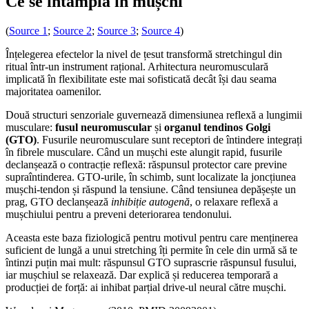
Ce se întâmplă în mușchi
(
Source 1
;
Source 2
;
Source 3
;
Source 4
)
Înțelegerea efectelor la nivel de țesut transformă stretchingul din
ritual într-un instrument rațional. Arhitectura neuromusculară
implicată în flexibilitate este mai sofisticată decât își dau seama
majoritatea oamenilor.
Două structuri senzoriale guvernează dimensiunea reflexă a lungimii
musculare:
fusul neuromuscular
și
organul tendinos Golgi
(GTO)
. Fusurile neuromusculare sunt receptori de întindere integrați
în fibrele musculare. Când un mușchi este alungit rapid, fusurile
declanșează o contracție reflexă: răspunsul protector care previne
supraîntinderea. GTO-urile, în schimb, sunt localizate la joncțiunea
mușchi-tendon și răspund la tensiune. Când tensiunea depășește un
prag, GTO declanșează
inhibiție autogenă
, o relaxare reflexă a
mușchiului pentru a preveni deteriorarea tendonului.
Aceasta este baza fiziologică pentru motivul pentru care menținerea
suficient de lungă a unui stretching îți permite în cele din urmă să te
întinzi puțin mai mult: răspunsul GTO suprascrie răspunsul fusului,
iar mușchiul se relaxează. Dar explică și reducerea temporară a
producției de forță: ai inhibat parțial drive-ul neural către mușchi.