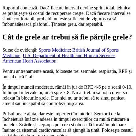
Raportul contează. Dacă fiecare interval devine sprint total, tehnica
se prăbușește și costul de recuperare crește. Dacă fiecare interval se
simte confortabil, probabil nu este suficient de viguros ca să
îmbunătățească plafonul. Țintește greu, dar repetabil.
Cât de grele ar trebui să fie părțile grele?
Surse de evidență:
Sports Medicine
;
British Journal of Sports
Medicine
;
U.S. Department of Health and Human Services
;
American Heart Association
.
Pentru antrenamente acasă, folosește trei semnale: respirația, RPE și
pulsul dacă îl ai.
În timpul muncii moderate, rămâi în jur de RPE 4-6 pe o scară 0-10.
În timpul intervalelor, urcă spre 7-8. Nu ar trebui să poți conversa
relaxat în blocurile grele. Dar nici nu ar trebui să te simți panicat,
amețit sau incapabil să controlezi mișcarea.
Pulsul poate ajuta, dar este imperfect în interior. Senzorii de la
încheietură întârzie adesea în timpul exercițiilor cu multă mișcare a
brațelor. Scările și step-ups pot crea și oboseală locală în picioare
înainte ca sistemul cardiovascular să ajungă la țintă. Folosește ceasul
ca tablou de bord, nu ca judecător.