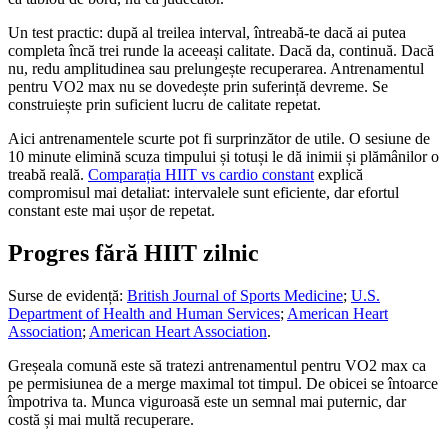
Un test practic: după al treilea interval, întreabă-te dacă ai putea
completa încă trei runde la aceeași calitate. Dacă da, continuă. Dacă
nu, redu amplitudinea sau prelungește recuperarea. Antrenamentul
pentru VO2 max nu se dovedește prin suferință devreme. Se
construiește prin suficient lucru de calitate repetat.
Aici antrenamentele scurte pot fi surprinzător de utile. O sesiune de
10 minute elimină scuza timpului și totuși le dă inimii și plămânilor o
treabă reală.
Comparația HIIT vs cardio constant
explică
compromisul mai detaliat: intervalele sunt eficiente, dar efortul
constant este mai ușor de repetat.
Progres fără HIIT zilnic
Surse de evidență:
British Journal of Sports Medicine
;
U.S.
Department of Health and Human Services
;
American Heart
Association
;
American Heart Association
.
Greșeala comună este să tratezi antrenamentul pentru VO2 max ca
pe permisiunea de a merge maximal tot timpul. De obicei se întoarce
împotriva ta. Munca viguroasă este un semnal mai puternic, dar
costă și mai multă recuperare.