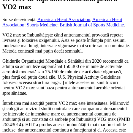
VO2 max
Surse de evidență:
American Heart Association
;
American Heart
Association
;
Sports Medicine
;
British Journal of Sports Medicine
.
VO2 max se îmbunătățește când antrenamentul provoacă repetat
livrarea și folosirea oxigenului. Asta se poate întâmpla prin sesiuni
moderate mai lungi, intervale viguroase mai scurte sau o combinație.
Metoda contează mai puțin decât semnalul.
Ghidurile Organizației Mondiale a Sănătății din 2020 recomandă ca
adulții să acumuleze săptămânal 150-300 de minute de activitate
aerobică moderată sau 75-150 de minute de activitate viguroasă,
plus forță cel puțin două zile. U.S. Physical Activity Guidelines
folosesc aceeași structură largă. Țintele acestea nu sunt trucuri
pentru VO2 max; sunt baza pentru antrenamentul aerobic orientat
spre sănătate.
Întrebarea mai ascuțită pentru VO2 max este intensitatea. Milanović
și colegii au revizuit studii controlate care comparau antrenamentul
pe intervale de intensitate mare cu antrenamentul continuu de
anduranță și au constatat că ambele pot îmbunătăți VO2 max (PMID
26243014). HIIT a produs adesea îmbunătățiri mai mari în studiile
incluse, dar antrenamentul continuu a funcționat și el. Aceasta este