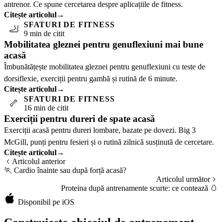
antrenor. Ce spune cercetarea despre aplicațiile de fitness.
Citește articolul
→
SFATURI DE FITNESS
🦶
9 min de citit
Mobilitatea gleznei pentru genuflexiuni mai bune
acasă
Îmbunătățește mobilitatea gleznei pentru genuflexiuni cu teste de
dorsiflexie, exerciții pentru gambă și rutină de 6 minute.
Citește articolul
→
SFATURI DE FITNESS
🦴
16 min de citit
Exerciții pentru dureri de spate acasă
Exerciții acasă pentru dureri lombare, bazate pe dovezi. Big 3
McGill, punți pentru fesieri și o rutină zilnică susținută de cercetare.
Citește articolul
→
Articolul anterior
🏃
Cardio înainte sau după forță acasă?
Articolul următor
Proteina după antrenamente scurte: ce contează
🥚
Disponibil pe iOS