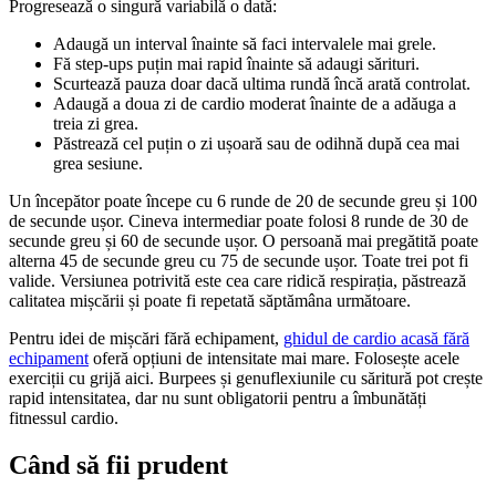
Progresează o singură variabilă o dată:
Adaugă un interval înainte să faci intervalele mai grele.
Fă step-ups puțin mai rapid înainte să adaugi sărituri.
Scurtează pauza doar dacă ultima rundă încă arată controlat.
Adaugă a doua zi de cardio moderat înainte de a adăuga a
treia zi grea.
Păstrează cel puțin o zi ușoară sau de odihnă după cea mai
grea sesiune.
Un începător poate începe cu 6 runde de 20 de secunde greu și 100
de secunde ușor. Cineva intermediar poate folosi 8 runde de 30 de
secunde greu și 60 de secunde ușor. O persoană mai pregătită poate
alterna 45 de secunde greu cu 75 de secunde ușor. Toate trei pot fi
valide. Versiunea potrivită este cea care ridică respirația, păstrează
calitatea mișcării și poate fi repetată săptămâna următoare.
Pentru idei de mișcări fără echipament,
ghidul de cardio acasă fără
echipament
oferă opțiuni de intensitate mai mare. Folosește acele
exerciții cu grijă aici. Burpees și genuflexiunile cu săritură pot crește
rapid intensitatea, dar nu sunt obligatorii pentru a îmbunătăți
fitnessul cardio.
Când să fii prudent