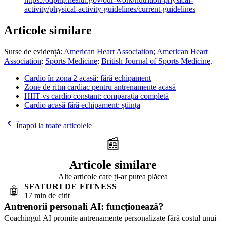
activity/physical-activity-guidelines/current-guidelines
Articole similare
Surse de evidență:
American Heart Association
;
American Heart
Association
;
Sports Medicine
;
British Journal of Sports Medicine
.
Cardio în zona 2 acasă: fără echipament
Zone de ritm cardiac pentru antrenamente acasă
HIIT vs cardio constant: comparația completă
Cardio acasă fără echipament: știința
Înapoi la toate articolele
📰
Articole similare
Alte articole care ți-ar putea plăcea
SFATURI DE FITNESS
🤖
17 min de citit
Antrenorii personali AI: funcționează?
Coachingul AI promite antrenamente personalizate fără costul unui