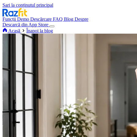
Sari la conținutul principal
Funcții
Demo
Descărcare
FAQ
Blog
Despre
Descarcă din App Store
Acasă
Înapoi la blog