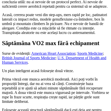
concluzia utilă: nu ai nevoie de un protocol perfect. Ai nevoie de
suficientă cerere aerobică repetată pentru ca sistemul să se adapteze.
Acasă, cererea poate veni din step-ups, mers rapid pe loc, patinatori
laterali cu impact redus, modele genuflexiune-cu-întindere, box în
umbră și mountain climbers în picioare. Nu e nevoie de bandă de
alergare. Condiția este ca mișcările să fie ritmate cu intenție.
Transpirația aleatorie nu este același lucru cu antrenamentul.
Săptămâna VO2 max fără echipament
Surse de evidență:
American Heart Association
;
Sports Medicine
;
British Journal of Sports Medicine
;
U.S. Department of Health and
Human Services
.
Un plan inteligent acasă folosește două viteze.
Prima viteză este munca aerobică moderată. Aici poți vorbi în
propoziții întregi, dar nu ai vrea să cânți. Construiește baza
repetabilă și te ajută să aduni minute săptămânale fără recuperare
majoră. A doua viteză este munca viguroasă pe intervale. Vorbirea se
rupe în fraze scurte, respirația crește rapid, iar părțile grele sunt
limitate deliberat.
Folosește această structură săptămânală dacă ești deja apt pentru