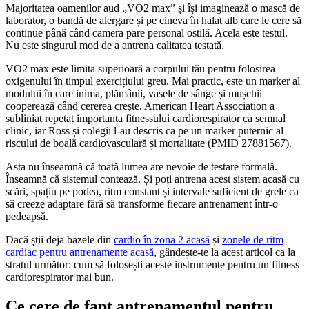
Majoritatea oamenilor aud „VO2 max” și își imaginează o mască de
laborator, o bandă de alergare și pe cineva în halat alb care le cere să
continue până când camera pare personal ostilă. Acela este testul.
Nu este singurul mod de a antrena calitatea testată.
VO2 max este limita superioară a corpului tău pentru folosirea
oxigenului în timpul exercițiului greu. Mai practic, este un marker al
modului în care inima, plămânii, vasele de sânge și mușchii
cooperează când cererea crește. American Heart Association a
subliniat repetat importanța fitnessului cardiorespirator ca semnal
clinic, iar Ross și colegii l-au descris ca pe un marker puternic al
riscului de boală cardiovasculară și mortalitate (PMID 27881567).
Asta nu înseamnă că toată lumea are nevoie de testare formală.
Înseamnă că sistemul contează. Și poți antrena acest sistem acasă cu
scări, spațiu pe podea, ritm constant și intervale suficient de grele ca
să creeze adaptare fără să transforme fiecare antrenament într-o
pedeapsă.
Dacă știi deja bazele din
cardio în zona 2 acasă
și
zonele de ritm
cardiac pentru antrenamente acasă
, gândește-te la acest articol ca la
stratul următor: cum să folosești aceste instrumente pentru un fitness
cardiorespirator mai bun.
Ce cere de fapt antrenamentul pentru