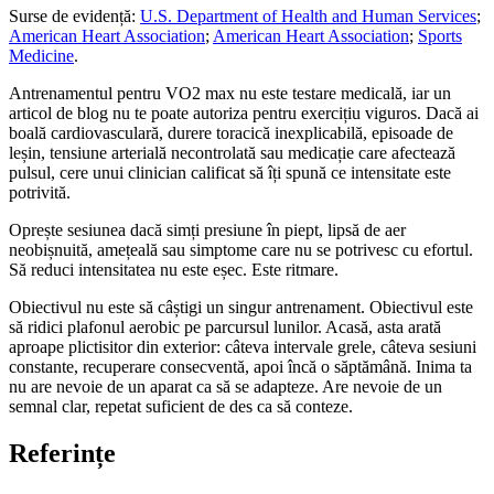
Surse de evidență:
U.S. Department of Health and Human Services
;
American Heart Association
;
American Heart Association
;
Sports
Medicine
.
Antrenamentul pentru VO2 max nu este testare medicală, iar un
articol de blog nu te poate autoriza pentru exercițiu viguros. Dacă ai
boală cardiovasculară, durere toracică inexplicabilă, episoade de
leșin, tensiune arterială necontrolată sau medicație care afectează
pulsul, cere unui clinician calificat să îți spună ce intensitate este
potrivită.
Oprește sesiunea dacă simți presiune în piept, lipsă de aer
neobișnuită, amețeală sau simptome care nu se potrivesc cu efortul.
Să reduci intensitatea nu este eșec. Este ritmare.
Obiectivul nu este să câștigi un singur antrenament. Obiectivul este
să ridici plafonul aerobic pe parcursul lunilor. Acasă, asta arată
aproape plictisitor din exterior: câteva intervale grele, câteva sesiuni
constante, recuperare consecventă, apoi încă o săptămână. Inima ta
nu are nevoie de un aparat ca să se adapteze. Are nevoie de un
semnal clar, repetat suficient de des ca să conteze.
Referințe