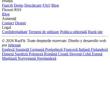
Produs
Funcții
Demo
Descărcare
FAQ
Blog
Fluxuri RSS
Blog
Asistență
Contact
Despre
Legal
Confidențialitate
Termeni de utilizare
Politica editorială
Hartă site
© 2026 RazFit. Toate drepturile rezervate.
Diseño y desarrollo web
por
Ighenatt
Engleză
Spaniolă
Germană
Portugheză
Franceză
Italiană
Finlandeză
Daneză
Suedeză
Poloneză
Română
Croată
Slovenă
Cehă
Estonă
Maghiară
Norvegiană
Neerlandeză