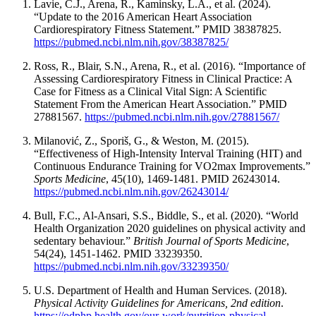
Lavie, C.J., Arena, R., Kaminsky, L.A., et al. (2024).
“Update to the 2016 American Heart Association
Cardiorespiratory Fitness Statement.” PMID 38387825.
https://pubmed.ncbi.nlm.nih.gov/38387825/
Ross, R., Blair, S.N., Arena, R., et al. (2016). “Importance of
Assessing Cardiorespiratory Fitness in Clinical Practice: A
Case for Fitness as a Clinical Vital Sign: A Scientific
Statement From the American Heart Association.” PMID
27881567.
https://pubmed.ncbi.nlm.nih.gov/27881567/
Milanović, Z., Sporiš, G., & Weston, M. (2015).
“Effectiveness of High-Intensity Interval Training (HIT) and
Continuous Endurance Training for VO2max Improvements.”
Sports Medicine
, 45(10), 1469-1481. PMID 26243014.
https://pubmed.ncbi.nlm.nih.gov/26243014/
Bull, F.C., Al-Ansari, S.S., Biddle, S., et al. (2020). “World
Health Organization 2020 guidelines on physical activity and
sedentary behaviour.”
British Journal of Sports Medicine
,
54(24), 1451-1462. PMID 33239350.
https://pubmed.ncbi.nlm.nih.gov/33239350/
U.S. Department of Health and Human Services. (2018).
Physical Activity Guidelines for Americans, 2nd edition
.
https://odphp.health.gov/our-work/nutrition-physical-