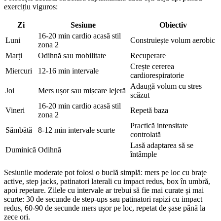
exercițiu viguros:
Zi
Sesiune
Obiectiv
16-20 min cardio acasă stil
Luni
Construiește volum aerobic
zona 2
Marți
Odihnă sau mobilitate
Recuperare
Crește cererea
Miercuri
12-16 min intervale
cardiorespiratorie
Adaugă volum cu stres
Joi
Mers ușor sau mișcare lejeră
scăzut
16-20 min cardio acasă stil
Vineri
Repetă baza
zona 2
Practică intensitate
Sâmbătă
8-12 min intervale scurte
controlată
Lasă adaptarea să se
Duminică
Odihnă
întâmple
Sesiunile moderate pot folosi o buclă simplă: mers pe loc cu brațe
active, step jacks, patinatori laterali cu impact redus, box în umbră,
apoi repetare. Zilele cu intervale ar trebui să fie mai curate și mai
scurte: 30 de secunde de step-ups sau patinatori rapizi cu impact
redus, 60-90 de secunde mers ușor pe loc, repetat de șase până la
zece ori.