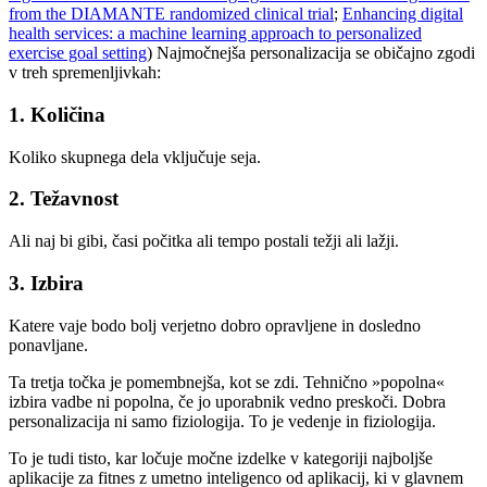
from the DIAMANTE randomized clinical trial
;
Enhancing digital
health services: a machine learning approach to personalized
exercise goal setting
) Najmočnejša personalizacija se običajno zgodi
v treh spremenljivkah:
1. Količina
Koliko skupnega dela vključuje seja.
2. Težavnost
Ali naj bi gibi, časi počitka ali tempo postali težji ali lažji.
3. Izbira
Katere vaje bodo bolj verjetno dobro opravljene in dosledno
ponavljane.
Ta tretja točka je pomembnejša, kot se zdi. Tehnično »popolna«
izbira vadbe ni popolna, če jo uporabnik vedno preskoči. Dobra
personalizacija ni samo fiziologija. To je vedenje in fiziologija.
To je tudi tisto, kar ločuje močne izdelke v kategoriji najboljše
aplikacije za fitnes z umetno inteligenco od aplikacij, ki v glavnem