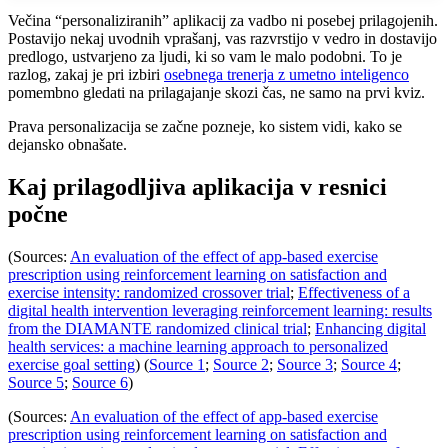
Večina “personaliziranih” aplikacij za vadbo ni posebej prilagojenih.
Postavijo nekaj uvodnih vprašanj, vas razvrstijo v vedro in dostavijo
predlogo, ustvarjeno za ljudi, ki so vam le malo podobni. To je
razlog, zakaj je pri izbiri
osebnega trenerja z umetno inteligenco
pomembno gledati na prilagajanje skozi čas, ne samo na prvi kviz.
Prava personalizacija se začne pozneje, ko sistem vidi, kako se
dejansko obnašate.
Kaj prilagodljiva aplikacija v resnici
počne
(Sources:
An evaluation of the effect of app-based exercise
prescription using reinforcement learning on satisfaction and
exercise intensity: randomized crossover trial
;
Effectiveness of a
digital health intervention leveraging reinforcement learning: results
from the DIAMANTE randomized clinical trial
;
Enhancing digital
health services: a machine learning approach to personalized
exercise goal setting
) (
Source 1
;
Source 2
;
Source 3
;
Source 4
;
Source 5
;
Source 6
)
(Sources:
An evaluation of the effect of app-based exercise
prescription using reinforcement learning on satisfaction and