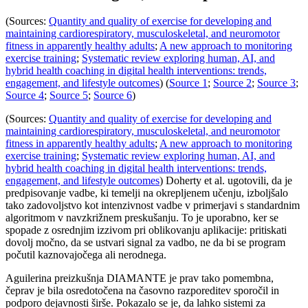
(Sources:
Quantity and quality of exercise for developing and
maintaining cardiorespiratory, musculoskeletal, and neuromotor
fitness in apparently healthy adults
;
A new approach to monitoring
exercise training
;
Systematic review exploring human, AI, and
hybrid health coaching in digital health interventions: trends,
engagement, and lifestyle outcomes
) (
Source 1
;
Source 2
;
Source 3
;
Source 4
;
Source 5
;
Source 6
)
(Sources:
Quantity and quality of exercise for developing and
maintaining cardiorespiratory, musculoskeletal, and neuromotor
fitness in apparently healthy adults
;
A new approach to monitoring
exercise training
;
Systematic review exploring human, AI, and
hybrid health coaching in digital health interventions: trends,
engagement, and lifestyle outcomes
) Doherty et al. ugotovili, da je
predpisovanje vadbe, ki temelji na okrepljenem učenju, izboljšalo
tako zadovoljstvo kot intenzivnost vadbe v primerjavi s standardnim
algoritmom v navzkrižnem preskušanju. To je uporabno, ker se
spopade z osrednjim izzivom pri oblikovanju aplikacije: pritiskati
dovolj močno, da se ustvari signal za vadbo, ne da bi se program
počutil kaznovajočega ali nerodnega.
Aguilerina preizkušnja DIAMANTE je prav tako pomembna,
čeprav je bila osredotočena na časovno razporeditev sporočil in
podporo dejavnosti širše. Pokazalo se je, da lahko sistemi za