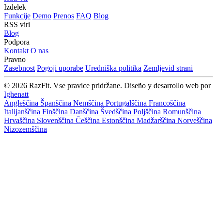
Izdelek
Funkcije
Demo
Prenos
FAQ
Blog
RSS viri
Blog
Podpora
Kontakt
O nas
Pravno
Zasebnost
Pogoji uporabe
Uredniška politika
Zemljevid strani
© 2026 RazFit. Vse pravice pridržane.
Diseño y desarrollo web por
Ighenatt
Angleščina
Španščina
Nemščina
Portugalščina
Francoščina
Italijanščina
Finščina
Danščina
Švedščina
Poljščina
Romunščina
Hrvaščina
Slovenščina
Češčina
Estonščina
Madžarščina
Norveščina
Nizozemščina