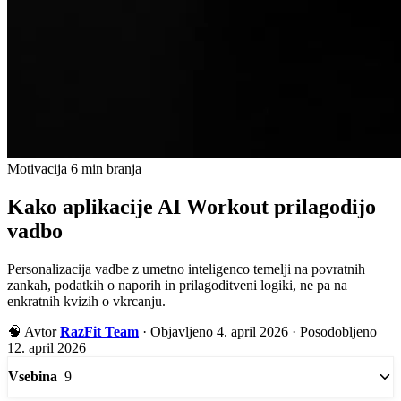
Motivacija
6 min branja
Kako aplikacije AI Workout prilagodijo
vadbo
Personalizacija vadbe z umetno inteligenco temelji na povratnih
zankah, podatkih o naporih in prilagoditveni logiki, ne pa na
enkratnih kvizih o vkrcanju.
🧠
Avtor
RazFit Team
·
Objavljeno 4. april 2026
·
Posodobljeno
12. april 2026
9
Vsebina