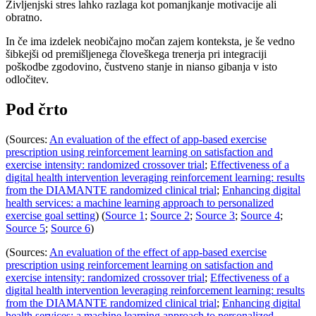
Življenjski stres lahko razlaga kot pomanjkanje motivacije ali
obratno.
In če ima izdelek neobičajno močan zajem konteksta, je še vedno
šibkejši od premišljenega človeškega trenerja pri integraciji
poškodbe zgodovino, čustveno stanje in nianso gibanja v isto
odločitev.
Pod črto
(Sources:
An evaluation of the effect of app-based exercise
prescription using reinforcement learning on satisfaction and
exercise intensity: randomized crossover trial
;
Effectiveness of a
digital health intervention leveraging reinforcement learning: results
from the DIAMANTE randomized clinical trial
;
Enhancing digital
health services: a machine learning approach to personalized
exercise goal setting
) (
Source 1
;
Source 2
;
Source 3
;
Source 4
;
Source 5
;
Source 6
)
(Sources:
An evaluation of the effect of app-based exercise
prescription using reinforcement learning on satisfaction and
exercise intensity: randomized crossover trial
;
Effectiveness of a
digital health intervention leveraging reinforcement learning: results
from the DIAMANTE randomized clinical trial
;
Enhancing digital
health services: a machine learning approach to personalized