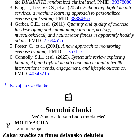
the DIAMANTE randomized clinical trial
. PMID:
39378080
Fang, J., Lee, V.C.S., et al. (2024).
Enhancing digital health
services: a machine learning approach to personalized
exercise goal setting
. PMID:
38384365
Garber, C.E., et al. (2011).
Quantity and quality of exercise
for developing and maintaining cardiorespiratory,
musculoskeletal, and neuromotor fitness in apparently healthy
adults
. PMID:
21694556
Foster, C., et al. (2001).
A new approach to monitoring
exercise training
. PMID:
11357117
Connolly, S.L., et al. (2025).
Systematic review exploring
human, AI, and hybrid health coaching in digital health
interventions: trends, engagement, and lifestyle outcomes
.
PMID:
40343215
Nazaj na vse članke
📰
Sorodni članki
Več člankov, ki vam bodo morda všeč
MOTIVACIJA
🏅
12 min branja
Zakaj značke za fitnes dejansko delujejo