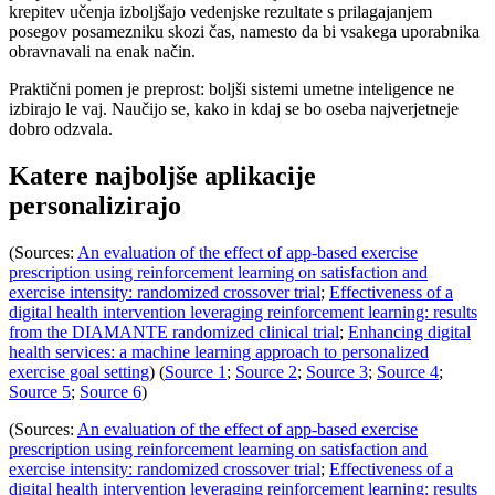
krepitev učenja izboljšajo vedenjske rezultate s prilagajanjem
posegov posamezniku skozi čas, namesto da bi vsakega uporabnika
obravnavali na enak način.
Praktični pomen je preprost: boljši sistemi umetne inteligence ne
izbirajo le vaj. Naučijo se, kako in kdaj se bo oseba najverjetneje
dobro odzvala.
Katere najboljše aplikacije
personalizirajo
(Sources:
An evaluation of the effect of app-based exercise
prescription using reinforcement learning on satisfaction and
exercise intensity: randomized crossover trial
;
Effectiveness of a
digital health intervention leveraging reinforcement learning: results
from the DIAMANTE randomized clinical trial
;
Enhancing digital
health services: a machine learning approach to personalized
exercise goal setting
) (
Source 1
;
Source 2
;
Source 3
;
Source 4
;
Source 5
;
Source 6
)
(Sources:
An evaluation of the effect of app-based exercise
prescription using reinforcement learning on satisfaction and
exercise intensity: randomized crossover trial
;
Effectiveness of a
digital health intervention leveraging reinforcement learning: results