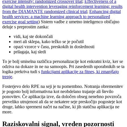
exercise intensity: randomized crossover trial
;
Effectiveness of a
digital health intervention leveraging reinforcement learning: results
from the DIAMANTE randomized clinical trial
;
Enhancing digital
health services: a machine learning approach to personalized
exercise goal setting
) Sistem vadbe z umetno inteligenco običajno
deluje s preprostim zanka:
vidi, kaj ste dokončali
meri ali sklepa, kako težko se je počutil
opazi vzorce v času, preskokih in doslednosti
prilagaja, kaj sledi
To je bolj smiselna različica personalizacije kot enkratni kviz, ker se
odziva na dokaze in ne na samoopis. Pri zasedenih uporabnikih se ta
logika prekriva tudi s
funkcijami aplikacije za fitnes, ki zmanjšajo
trenje
.
Fosterjevo delo RPE na seji je tu pomembno. Notranja obremenitev
je pogosto bolj informativna kot neobdelano trajanje ali število
ponovitev. Če aplikacija izve, da določen obseg nenehno povzroča
preveliko utrujenost ali da se nekatere seje preskočijo pogosteje kot
druge, lahko spremeni načrt na načine, ki jih statična aplikacija ne
more.
Raziskovalni signal, vreden pozornosti