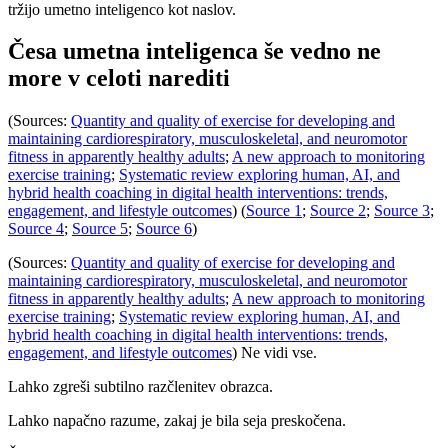
tržijo umetno inteligenco kot naslov.
Česa umetna inteligenca še vedno ne
more v celoti narediti
(Sources:
Quantity and quality of exercise for developing and
maintaining cardiorespiratory, musculoskeletal, and neuromotor
fitness in apparently healthy adults
;
A new approach to monitoring
exercise training
;
Systematic review exploring human, AI, and
hybrid health coaching in digital health interventions: trends,
engagement, and lifestyle outcomes
) (
Source 1
;
Source 2
;
Source 3
;
Source 4
;
Source 5
;
Source 6
)
(Sources:
Quantity and quality of exercise for developing and
maintaining cardiorespiratory, musculoskeletal, and neuromotor
fitness in apparently healthy adults
;
A new approach to monitoring
exercise training
;
Systematic review exploring human, AI, and
hybrid health coaching in digital health interventions: trends,
engagement, and lifestyle outcomes
) Ne vidi vse.
Lahko zgreši subtilno razčlenitev obrazca.
Lahko napačno razume, zakaj je bila seja preskočena.