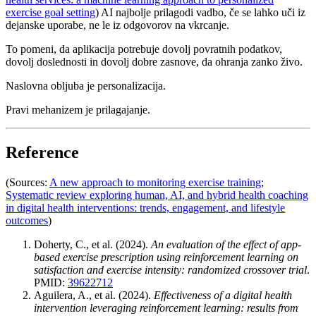
exercise goal setting
) AI najbolje prilagodi vadbo, če se lahko uči iz
dejanske uporabe, ne le iz odgovorov na vkrcanje.
To pomeni, da aplikacija potrebuje dovolj povratnih podatkov,
dovolj doslednosti in dovolj dobre zasnove, da ohranja zanko živo.
Naslovna obljuba je personalizacija.
Pravi mehanizem je prilagajanje.
Reference
(Sources:
A new approach to monitoring exercise training
;
Systematic review exploring human, AI, and hybrid health coaching
in digital health interventions: trends, engagement, and lifestyle
outcomes
)
Doherty, C., et al. (2024).
An evaluation of the effect of app-
based exercise prescription using reinforcement learning on
satisfaction and exercise intensity: randomized crossover trial
.
PMID:
39622712
Aguilera, A., et al. (2024).
Effectiveness of a digital health
intervention leveraging reinforcement learning: results from