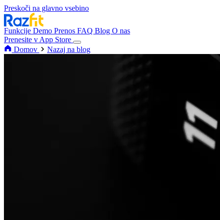
Preskoči na glavno vsebino
Funkcije
Demo
Prenos
FAQ
Blog
O nas
Prenesite v App Store
Domov
Nazaj na blog