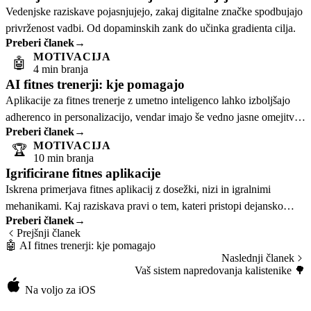
Vedenjske raziskave pojasnjujejo, zakaj digitalne značke spodbujajo
privrženost vadbi. Od dopaminskih zank do učinka gradienta cilja.
Preberi članek
→
MOTIVACIJA
🤖
4 min branja
AI fitnes trenerji: kje pomagajo
Aplikacije za fitnes trenerje z umetno inteligenco lahko izboljšajo
adherenco in personalizacijo, vendar imajo še vedno jasne omejitve
Preberi članek
→
glede popravljanja.
MOTIVACIJA
🏆
10 min branja
Igrificirane fitnes aplikacije
Iskrena primerjava fitnes aplikacij z dosežki, nizi in igralnimi
mehanikami. Kaj raziskava pravi o tem, kateri pristopi dejansko
Preberi članek
→
delujejo.
Prejšnji članek
🤖
AI fitnes trenerji: kje pomagajo
Naslednji članek
Vaš sistem napredovanja kalistenike
🌳
Na voljo za iOS