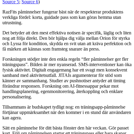
Source 5
;
Source 6
)
RazFits påminnelser fungerar bäst när de respekterar produktens
verkliga fördel: korta, guidade pass som kan göras hemma utan
utrustning.
Det betyder att den mest effektiva notisen är specifik, läglig och liten
nog att följa direkt. Den bör hjälpa dig välja mellan Orion för styrka
och Lyssa för kondition, skydda en svit utan att kräva perfektion och
få märken att kännas som framsteg snarare än press.
Forskningen stödjer inte den enkla regeln “fler påminnelser ger fler
träningspass”. Bilden är mer nyanserad. SMS-interventioner kan öka
fysisk aktivitet. Digitalt engagemang har ett svagt men konsekvent
samband med aktivitetsutfall. JITAIs argumenterar för stöd som
känner av sammanhang. Studier av pushnotiser antyder att timing
förändrar responsen. Forskning om AI-fitnessappar pekar mot
handlingsplanering, egenmonitorering, återkoppling och enklare
personalisering.
Tillsammans är budskapet tydligt nog: en träningsapp-påminnelse
förtjänar uppmärksamhet när den kommer i en stund där användaren
kan agera.
Sätt en påminnelse för ditt bästa fönster den här veckan. Gör passet
kort. Följ om påminnelsen startar ett träningspass eller bara skapar