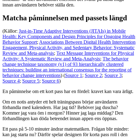
innan användaren behöver ställa den.
Matcha påminnelsen med passets längd
(Källor:
Just-in-Time Adaptive Interventions (JITAIs) in Mobile
Health: Key Components and Design Principles for Ongoing Health
Behavior Support
;
Associations Between Digital Health Intervention
Engagement, Physical Activity, and Sedentary Behavior: Systematic
Review and Meta-analysis
;
Text Message Interventions for Physical
Activity: A Systematic Review and Meta-Analysis
;
The behavior
change technique taxonomy (v1) of 93 hierarchically clustered
techniques: building an international consensus for the reporting of
behavior change interventions
) (
Source 1
;
Source 2
;
Source 3
;
Source 4
;
Source 5
;
Source 6
)
En påminnelse om ett kort pass har en fördel: kravet kan vara ärligt.
Om en notis antyder ett helt träningspass börjar användaren
förhandla med kalendern. Har jag tid? Behöver jag duscha?
Kommer jag vara öm i morgon? Hinner jag laga middag? Den
förhandlingen kan döda beteendet innan appen ens öppnas.
Ett pass på 5-10 minuter ändrar matematiken. Frågan blir mindre:
kan jag starta nu? Därför spelar designen för korta pass roll i den