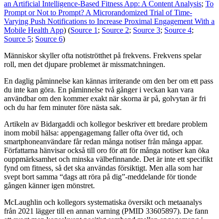
an Artificial Intelligence-Based Fitness App: A Content Analysis
;
To
Prompt or Not to Prompt? A Microrandomized Trial of Time-
Varying Push Notifications to Increase Proximal Engagement With a
Mobile Health App
) (
Source 1
;
Source 2
;
Source 3
;
Source 4
;
Source 5
;
Source 6
)
Människor skyller ofta notiströtthet på frekvens. Frekvens spelar
roll, men det djupare problemet är missmatchningen.
En daglig påminnelse kan kännas irriterande om den ber om ett pass
du inte kan göra. En påminnelse två gånger i veckan kan vara
användbar om den kommer exakt när skorna är på, golvytan är fri
och du har fem minuter före nästa sak.
Artikeln av Bidargaddi och kollegor beskriver ett bredare problem
inom mobil hälsa: appengagemang faller ofta över tid, och
smartphoneanvändare får redan många notiser från många appar.
Författarna hänvisar också till oro för att för många notiser kan öka
ouppmärksamhet och minska välbefinnande. Det är inte ett specifikt
fynd om fitness, så det ska användas försiktigt. Men alla som har
svept bort samma “dags att röra på dig”-meddelande för tionde
gången känner igen mönstret.
McLaughlin och kollegors systematiska översikt och metaanalys
från 2021 lägger till en annan varning (PMID 33605897). De fann