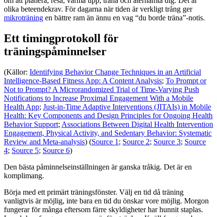
om att planera, resa, värma upp, träna och återhämta dig. Det är
olika beteendekrav. För dagarna när tiden är verkligt trång ger
mikroträning
en bättre ram än ännu en vag “du borde träna”-notis.
Ett timingprotokoll för
träningspåminnelser
(Källor:
Identifying Behavior Change Techniques in an Artificial
Intelligence-Based Fitness App: A Content Analysis
;
To Prompt or
Not to Prompt? A Microrandomized Trial of Time-Varying Push
Notifications to Increase Proximal Engagement With a Mobile
Health App
;
Just-in-Time Adaptive Interventions (JITAIs) in Mobile
Health: Key Components and Design Principles for Ongoing Health
Behavior Support
;
Associations Between Digital Health Intervention
Engagement, Physical Activity, and Sedentary Behavior: Systematic
Review and Meta-analysis
) (
Source 1
;
Source 2
;
Source 3
;
Source
4
;
Source 5
;
Source 6
)
Den bästa påminnelseinställningen är ganska tråkig. Det är en
komplimang.
Börja med ett primärt träningsfönster. Välj en tid då träning
vanligtvis är möjlig, inte bara en tid du önskar vore möjlig. Morgon
fungerar för många eftersom färre skyldigheter har hunnit staplas.