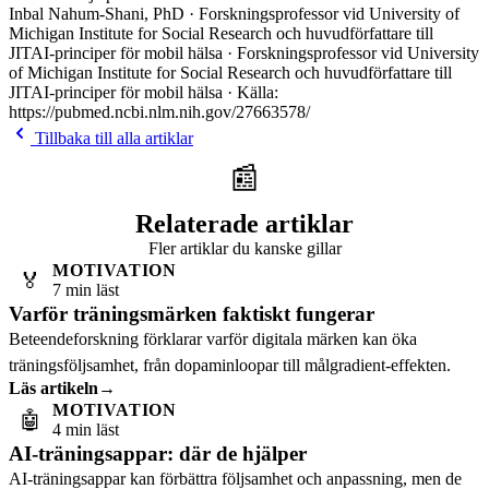
Inbal Nahum-Shani, PhD · Forskningsprofessor vid University of
Michigan Institute for Social Research och huvudförfattare till
JITAI-principer för mobil hälsa · Forskningsprofessor vid University
of Michigan Institute for Social Research och huvudförfattare till
JITAI-principer för mobil hälsa · Källa:
https://pubmed.ncbi.nlm.nih.gov/27663578/
Tillbaka till alla artiklar
📰
Relaterade artiklar
Fler artiklar du kanske gillar
MOTIVATION
🏅
7 min läst
Varför träningsmärken faktiskt fungerar
Beteendeforskning förklarar varför digitala märken kan öka
träningsföljsamhet, från dopaminloopar till målgradient-effekten.
Läs artikeln
→
MOTIVATION
🤖
4 min läst
AI-träningsappar: där de hjälper
AI-träningsappar kan förbättra följsamhet och anpassning, men de