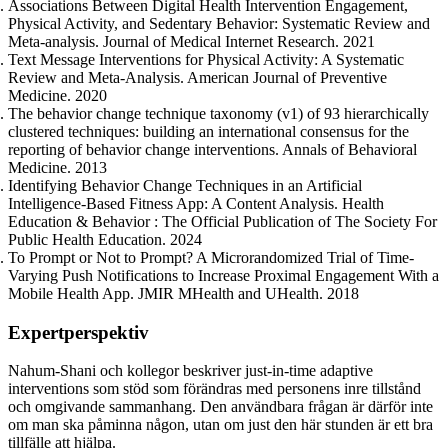
Associations Between Digital Health Intervention Engagement,
Physical Activity, and Sedentary Behavior: Systematic Review and
Meta-analysis. Journal of Medical Internet Research. 2021
Text Message Interventions for Physical Activity: A Systematic
Review and Meta-Analysis. American Journal of Preventive
Medicine. 2020
The behavior change technique taxonomy (v1) of 93 hierarchically
clustered techniques: building an international consensus for the
reporting of behavior change interventions. Annals of Behavioral
Medicine. 2013
Identifying Behavior Change Techniques in an Artificial
Intelligence-Based Fitness App: A Content Analysis. Health
Education & Behavior : The Official Publication of The Society For
Public Health Education. 2024
To Prompt or Not to Prompt? A Microrandomized Trial of Time-
Varying Push Notifications to Increase Proximal Engagement With a
Mobile Health App. JMIR MHealth and UHealth. 2018
Expertperspektiv
Nahum-Shani och kollegor beskriver just-in-time adaptive
interventions som stöd som förändras med personens inre tillstånd
och omgivande sammanhang. Den användbara frågan är därför inte
om man ska påminna någon, utan om just den här stunden är ett bra
tillfälle att hjälpa.