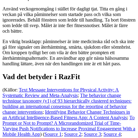
Använd veckogenomgång i stället för dagligt tjat. Titta en gång i
veckan på vilka påminnelser som startade pass och vilka som
ignorerades. Behåll fönstren som ledde till handling. Ta bort fönstren
som ledde till svep. Målet är inte fler fitnessnotiser. Målet är färre
och bättre.
En viktig brasklapp: påminnelser är inte medicinska råd och ska inte
gå före signaler om återhämtning, smärta, sjukdom eller sömnbrist.
Om kroppen tydligt ber om vila är den bättre prompten ett
återhämtningsalternativ. En användbar app gör nästa hälsosamma
handling lättare, även när den handlingen inte är ett hårt pass.
Vad det betyder i RazFit
(Källor:
Text Message Interventions for Physical Activity: A
Systematic Review and Meta-Analysis
;
The behavior change
technique taxonomy (v1) of 93 hierarchically clustered techniques:
building an international consensus for the reporting of behavior
change interventions
;
Identifying Behavior Change Techniques in
an Artificial Intelligence-Based Fitness App: A Content Analysis
;
To
Prompt or Not to Prompt? A Microrandomized Trial of Time-
Varying Push Notifications to Increase Proximal Engagement With a
Mobile Health App
) (
Source 1
;
Source 2
;
Source 3
;
Source 4
;