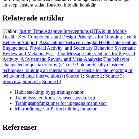
ett svep. Justera sedan fönstret, inte din karaktär.
Relaterade artiklar
(Källor:
Just-in-Time Adaptive Interventions (JITAIs) in Mobile
Health: Key Components and Design Principles for Ongoing Health
Behavior Support
;
Associations Between Digital Health Intervention
Engagement, Physical Activity, and Sedentary Behavior: Systematic
Review and Meta-analysis
;
Text Message Interventions for Physical
Activity: A Systematic Review and Meta-Analysis
;
The behavior
change technique taxonomy (v1) of 93 hierarchically clustered
techniques: building an international consensus for the reporting of
behavior change interventions
) (
Source 1
;
Source 2
;
Source 3
;
Source 4
;
Source 5
;
Source 6
)
Habit stacking: bygg träningsvanor
Träningssviter: konsekvensens psykologi
Träningsappfunktioner för upptagna människor
Mikroträning: varför kort träning fungerar
Referenser