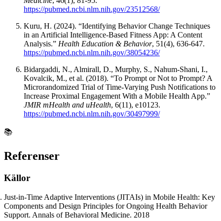
Medicine
, 46(1), 81-95.
https://pubmed.ncbi.nlm.nih.gov/23512568/
Kuru, H. (2024). “Identifying Behavior Change Techniques
in an Artificial Intelligence-Based Fitness App: A Content
Analysis.”
Health Education & Behavior
, 51(4), 636-647.
https://pubmed.ncbi.nlm.nih.gov/38054236/
Bidargaddi, N., Almirall, D., Murphy, S., Nahum-Shani, I.,
Kovalcik, M., et al. (2018). “To Prompt or Not to Prompt? A
Microrandomized Trial of Time-Varying Push Notifications to
Increase Proximal Engagement With a Mobile Health App.”
JMIR mHealth and uHealth
, 6(11), e10123.
https://pubmed.ncbi.nlm.nih.gov/30497999/
📚
Referenser
Källor
Just-in-Time Adaptive Interventions (JITAIs) in Mobile Health: Key
Components and Design Principles for Ongoing Health Behavior
Support. Annals of Behavioral Medicine. 2018