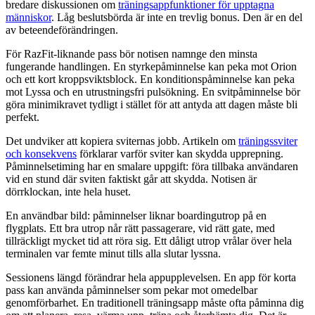
bredare diskussionen om
träningsappfunktioner för upptagna
människor
. Låg beslutsbörda är inte en trevlig bonus. Den är en del
av beteendeförändringen.
För RazFit-liknande pass bör notisen namnge den minsta
fungerande handlingen. En styrkepåminnelse kan peka mot Orion
och ett kort kroppsviktsblock. En konditionspåminnelse kan peka
mot Lyssa och en utrustningsfri pulsökning. En svitpåminnelse bör
göra minimikravet tydligt i stället för att antyda att dagen måste bli
perfekt.
Det undviker att kopiera sviternas jobb. Artikeln om
träningssviter
och konsekvens
förklarar varför sviter kan skydda upprepning.
Påminnelsetiming har en smalare uppgift: föra tillbaka användaren
vid en stund där sviten faktiskt går att skydda. Notisen är
dörrklockan, inte hela huset.
En användbar bild: påminnelser liknar boardingutrop på en
flygplats. Ett bra utrop når rätt passagerare, vid rätt gate, med
tillräckligt mycket tid att röra sig. Ett dåligt utrop vrålar över hela
terminalen var femte minut tills alla slutar lyssna.
Sessionens längd förändrar hela appupplevelsen. En app för korta
pass kan använda påminnelser som pekar mot omedelbar
genomförbarhet. En traditionell träningsapp måste ofta påminna dig