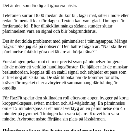
Det är den som lär dig att ignorera nästa.
Telefonen surrar 18:00 medan du kör bil, lagar mat, sitter i möte eller
redan är mentalt klar för dagen. Texten kan vara glad. Timingen är
fortfarande fel. Efter tillräckligt många sådana stunder slutar
påminnelsen vara en signal och blir bakgrundsbrus.
Det är det dolda problemet med påminnelser i träningsappar. Många
frågar: “Ska jag slå på notiser?” Den bättre frågan är: “När skulle en
påminnelse faktiskt göra det lättare att börja träna?”
Forskningen pekar mot ett mer precist svar: påminnelser fungerar
när de möter ett verkligt handlingsfönster. De hjälper när de minskar
beslutsbördan, kopplas till en stabil signal och erbjuder ett pass som
är litet nog att starta nu. De slår tillbaka när de kommer för ofta,
kräver för mycket eller avbryter ett sammanhang där träning är
omöjlig.
För RazFit spelar den skillnaden roll eftersom appen bygger på korta
kroppsviktspass, sviter, märken och AI-vägledning. En påminnelse
om ett 5-minuterspass är ett annat verktyg än en påminnelse om 45
minuter på gymmet. Timingen kan vara tajtare. Kravet kan vara
mindre. Avbrottet måste förtjäna sin plats på låsskärmen.