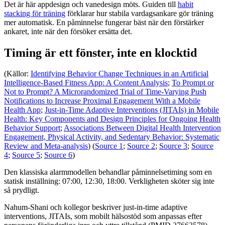
Det är här appdesign och vanedesign möts. Guiden till
habit
stacking för träning
förklarar hur stabila vardagsankare gör träning
mer automatisk. En påminnelse fungerar bäst när den förstärker
ankaret, inte när den försöker ersätta det.
Timing är ett fönster, inte en klocktid
(Källor:
Identifying Behavior Change Techniques in an Artificial
Intelligence-Based Fitness App: A Content Analysis
;
To Prompt or
Not to Prompt? A Microrandomized Trial of Time-Varying Push
Notifications to Increase Proximal Engagement With a Mobile
Health App
;
Just-in-Time Adaptive Interventions (JITAIs) in Mobile
Health: Key Components and Design Principles for Ongoing Health
Behavior Support
;
Associations Between Digital Health Intervention
Engagement, Physical Activity, and Sedentary Behavior: Systematic
Review and Meta-analysis
) (
Source 1
;
Source 2
;
Source 3
;
Source
4
;
Source 5
;
Source 6
)
Den klassiska alarmmodellen behandlar påminnelsetiming som en
statisk inställning: 07:00, 12:30, 18:00. Verkligheten sköter sig inte
så prydligt.
Nahum-Shani och kollegor beskriver just-in-time adaptive
interventions, JITAIs, som mobilt hälsostöd som anpassas efter