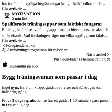
har fortfarande tydliga begränsningar kring teknikfeedback och
Läs artikeln
→
komplex coaching.
MOTIVATION
🏆
5 min läst
Spelifierade träningsappar som faktiskt fungerar
En ärlig jämförelse av träningsappar med achievements, streaks och
spelmekanik. Vad forskningen säger om vilka upplägg som faktiskt
Läs artikeln
→
fungerar.
Föregående artikel
💪
Armhävningsprogression för nybörjare
Nästa artikel
Push-pull-balans i hemmaträning
⚖️
Tillgänglig på iOS
Bygg träningsvanan som passar i dag
Inget gym. Bara din kropp, guidade rörelser och 32 badges som
håller dig igång.
Prova
3 dagar gratis
och se hur ett guidat 1-10 minuters pass passar
in i en vanlig dag.