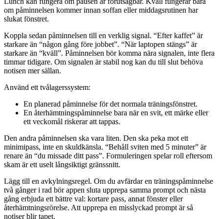
Lunch kan fungera om pausen är förutsägbar. Kväll fungerar bara
om påminnelsen kommer innan soffan eller middagsrutinen har
slukat fönstret.
Koppla sedan påminnelsen till en verklig signal. “Efter kaffet” är
starkare än “någon gång före jobbet”. “När laptopen stängs” är
starkare än “kväll”. Påminnelsen bör komma nära signalen, inte flera
timmar tidigare. Om signalen är stabil nog kan du till slut behöva
notisen mer sällan.
Använd ett tvålagerssystem:
En planerad påminnelse för det normala träningsfönstret.
En återhämtningspåminnelse bara när en svit, ett märke eller
ett veckomål riskerar att tappas.
Den andra påminnelsen ska vara liten. Den ska peka mot ett
minimipass, inte en skuldkänsla. “Behåll sviten med 5 minuter” är
renare än “du missade ditt pass”. Formuleringen spelar roll eftersom
skam är ett uselt långsiktigt gränssnitt.
Lägg till en avkylningsregel. Om du avfärdar en träningspåminnelse
två gånger i rad bör appen sluta upprepa samma prompt och nästa
gång erbjuda ett bättre val: kortare pass, annat fönster eller
återhämtningsrörelse. Att upprepa en misslyckad prompt är så
notiser blir tapet.