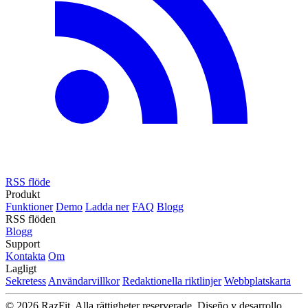
RSS flöde
Produkt
Funktioner
Demo
Ladda ner
FAQ
Blogg
RSS flöden
Blogg
Support
Kontakta
Om
Lagligt
Sekretess
Användarvillkor
Redaktionella riktlinjer
Webbplatskarta
© 2026 RazFit. Alla rättigheter reserverade.
Diseño y desarrollo