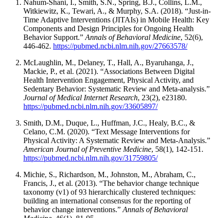
Nahum-Shani, I., Smith, S.N., Spring, B.J., Collins, L.M.,
Witkiewitz, K., Tewari, A., & Murphy, S.A. (2018). “Just-in-
Time Adaptive Interventions (JITAIs) in Mobile Health: Key
Components and Design Principles for Ongoing Health
Behavior Support.”
Annals of Behavioral Medicine
, 52(6),
446-462.
https://pubmed.ncbi.nlm.nih.gov/27663578/
McLaughlin, M., Delaney, T., Hall, A., Byaruhanga, J.,
Mackie, P., et al. (2021). “Associations Between Digital
Health Intervention Engagement, Physical Activity, and
Sedentary Behavior: Systematic Review and Meta-analysis.”
Journal of Medical Internet Research
, 23(2), e23180.
https://pubmed.ncbi.nlm.nih.gov/33605897/
Smith, D.M., Duque, L., Huffman, J.C., Healy, B.C., &
Celano, C.M. (2020). “Text Message Interventions for
Physical Activity: A Systematic Review and Meta-Analysis.”
American Journal of Preventive Medicine
, 58(1), 142-151.
https://pubmed.ncbi.nlm.nih.gov/31759805/
Michie, S., Richardson, M., Johnston, M., Abraham, C.,
Francis, J., et al. (2013). “The behavior change technique
taxonomy (v1) of 93 hierarchically clustered techniques:
building an international consensus for the reporting of
behavior change interventions.”
Annals of Behavioral