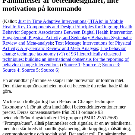
Påminnelser är beteendesignaler, inte
motivation på kommando
(Källor:
Just-in-Time Adaptive Interventions (JITAIs) in Mobile
Health: Key Components and Design Principles for Ongoing Health
Behavior Support
;
Associations Between Digital Health Intervention
Engagement, Physical Activity, and Sedentary Behavior: Systematic
Review and Meta-analysis
;
Text Message Interventions for Physical
Activity: A Systematic Review and Meta-Analysis
;
The behavior
change technique taxonomy (v1) of 93 hierarchically clustered
techniques: building an international consensus for the reporting of
behavior change interventions
) (
Source 1
;
Source 2
;
Source 3
;
Source 4
;
Source 5
;
Source 6
)
En användbar påminnelse skapar inte motivation ur tomma intet.
Den riktar uppmärksamheten mot ett beteende du redan hade tänkt
göra.
Michie och kollegor tog fram Behavior Change Technique
Taxonomy v1 för att göra innehållet i beteendeinterventioner mer
precist. Deras konsensusarbete från 2013 ordnade 93
beteendeförändringstekniker i 16 grupper (PMID 23512568).
“Prompts/cues”, alltså påminnelser och signaler, är en av teknikerna,
men den står bredvid handlingsplanering, återkoppling, målsättning,
egenmonitorering och socialt stöd. Det spelar roll. En påminnelse