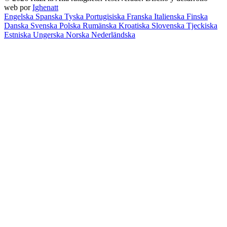
web por
Ighenatt
Engelska
Spanska
Tyska
Portugisiska
Franska
Italienska
Finska
Danska
Svenska
Polska
Rumänska
Kroatiska
Slovenska
Tjeckiska
Estniska
Ungerska
Norska
Nederländska