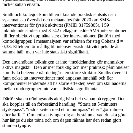
räcker sällan ensam.
Smith och kollegor kom till en liknande praktisk slutsats i sin
systematiska översikt och metaanalys från 2020 om SMS-
interventioner för fysisk aktivitet (PMID 31759805). I 59
inkluderade studier med 8 742 deltagare ledde SMS-interventioner
till fler objektivt uppmätta steg efter interventionen jämfört med
kontrollgrupper. I metaanalysen var effekten för steg Cohens d =
0,38. Effekten för måttlig till intensiv fysisk aktivitet pekade åt
samma håll, men var inte statistiskt signifikant.
Den användbara tolkningen är inte “meddelanden gör människor
aktiva magiskt”. Den är mer försiktig och mer praktisk: påminnelser
kan flytta beteende när de ingår i en större struktur. Smiths översikt
fann också att interventioner med anpassat innehåll och fler
komponenter tenderade att ha större effekter, även om skillnaderna
mellan undergrupper inte var statistiskt signifikanta.
Därför ska en träningsnotis aldrig bära hela vanan på ryggen. Den
ska kopplas till en förbestämd handling: “Starta ett 5-minuters
styrkepass”, “rädda sviten med ett minimipass” eller “gör rutinen
efter kaffet”. Om notisen tvingar dig att bestämma vad du ska göra,
hur länge du ska träna och om dagen räknas har den redan gjort
stunden tyngre.