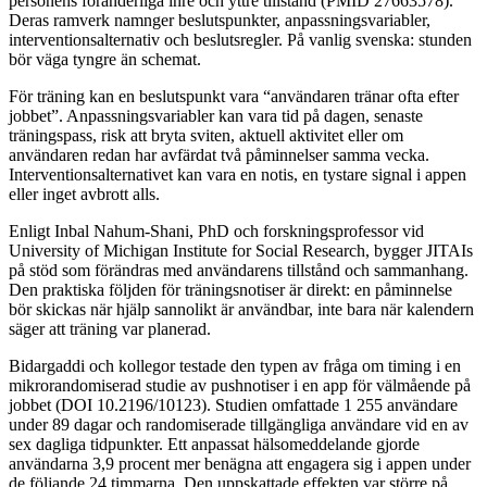
personens föränderliga inre och yttre tillstånd (PMID 27663578).
Deras ramverk namnger beslutspunkter, anpassningsvariabler,
interventionsalternativ och beslutsregler. På vanlig svenska: stunden
bör väga tyngre än schemat.
För träning kan en beslutspunkt vara “användaren tränar ofta efter
jobbet”. Anpassningsvariabler kan vara tid på dagen, senaste
träningspass, risk att bryta sviten, aktuell aktivitet eller om
användaren redan har avfärdat två påminnelser samma vecka.
Interventionsalternativet kan vara en notis, en tystare signal i appen
eller inget avbrott alls.
Enligt Inbal Nahum-Shani, PhD och forskningsprofessor vid
University of Michigan Institute for Social Research, bygger JITAIs
på stöd som förändras med användarens tillstånd och sammanhang.
Den praktiska följden för träningsnotiser är direkt: en påminnelse
bör skickas när hjälp sannolikt är användbar, inte bara när kalendern
säger att träning var planerad.
Bidargaddi och kollegor testade den typen av fråga om timing i en
mikrorandomiserad studie av pushnotiser i en app för välmående på
jobbet (DOI 10.2196/10123). Studien omfattade 1 255 användare
under 89 dagar och randomiserade tillgängliga användare vid en av
sex dagliga tidpunkter. Ett anpassat hälsomeddelande gjorde
användarna 3,9 procent mer benägna att engagera sig i appen under
de följande 24 timmarna. Den uppskattade effekten var större på