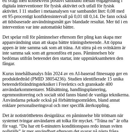
ett svagt men konsekvent positivt samband mellan engagemang i
digitala interventioner för fysisk aktivitet och utfall för fysisk
aktivitet. I 11 studier i metaanalysen var sambandet litet: 0,08 med
ett 95-procentigt konfidensintervall på 0,01 till 0,14. De fann också
att tidsbaserade användningsmått gav blandade resultat. Mer tid i en
intervention var inte automatiskt bättre.
Det spelar roll för påminnelser eftersom fler pling kan skapa mer
appanvändning utan att skapa bättre träningsbeteende. Att öppna
appen är inte samma sak som att träna. Att stirra på en svitskärm är
inte samma sak som att genomföra ett pass. Påminnelsen bör
bedömas utifrån beteendet den startar, inte uppmärksamheten den
fångar.
Kurus innehållsanalys från 2024 av en AI-baserad fitnessapp ger en
produktledtråd (PMID 38054236). Studien identifierade 15 unika
beteendeförändringstekniker i Freeletics och granskade 400
användarkommentarer. Målsättning, handlingsplanering,
egenmonitorering och socialt stöd fanns bland de vanliga teknikerna.
Användarna pekade också på förbättringsområden, bland annat
enklare personaliseringsval och mer specifik återkoppling.
Det är notiströtthetens designläxa: en påminnelse blir tröttsam när
systemet tvingar användaren att tolka för mycket. “Träna nu” är ofta
för vagt. “Du har ett 6-minuters konditionspass redo innan sviten
nollställs” är mer användbart eftersom det svarar på nästa fråga