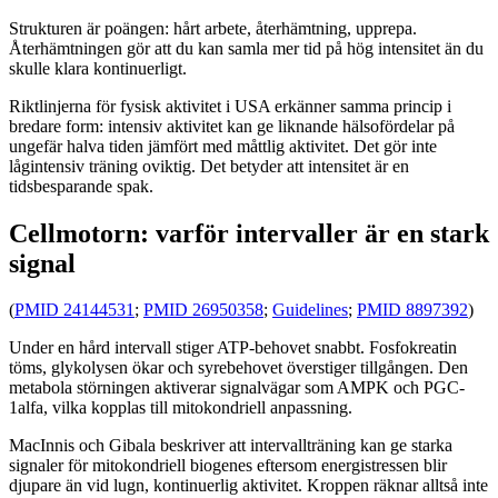
Strukturen är poängen: hårt arbete, återhämtning, upprepa.
Återhämtningen gör att du kan samla mer tid på hög intensitet än du
skulle klara kontinuerligt.
Riktlinjerna för fysisk aktivitet i USA erkänner samma princip i
bredare form: intensiv aktivitet kan ge liknande hälsofördelar på
ungefär halva tiden jämfört med måttlig aktivitet. Det gör inte
lågintensiv träning oviktig. Det betyder att intensitet är en
tidsbesparande spak.
Cellmotorn: varför intervaller är en stark
signal
(
PMID 24144531
;
PMID 26950358
;
Guidelines
;
PMID 8897392
)
Under en hård intervall stiger ATP-behovet snabbt. Fosfokreatin
töms, glykolysen ökar och syrebehovet överstiger tillgången. Den
metabola störningen aktiverar signalvägar som AMPK och PGC-
1alfa, vilka kopplas till mitokondriell anpassning.
MacInnis och Gibala beskriver att intervallträning kan ge starka
signaler för mitokondriell biogenes eftersom energistressen blir
djupare än vid lugn, kontinuerlig aktivitet. Kroppen räknar alltså inte