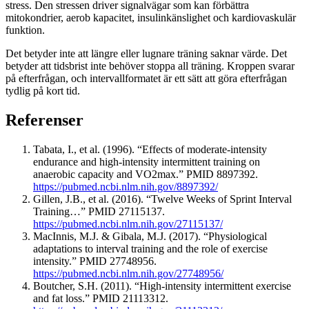
stress. Den stressen driver signalvägar som kan förbättra
mitokondrier, aerob kapacitet, insulinkänslighet och kardiovaskulär
funktion.
Det betyder inte att längre eller lugnare träning saknar värde. Det
betyder att tidsbrist inte behöver stoppa all träning. Kroppen svarar
på efterfrågan, och intervallformatet är ett sätt att göra efterfrågan
tydlig på kort tid.
Referenser
Tabata, I., et al. (1996). “Effects of moderate-intensity
endurance and high-intensity intermittent training on
anaerobic capacity and VO2max.” PMID 8897392.
https://pubmed.ncbi.nlm.nih.gov/8897392/
Gillen, J.B., et al. (2016). “Twelve Weeks of Sprint Interval
Training…” PMID 27115137.
https://pubmed.ncbi.nlm.nih.gov/27115137/
MacInnis, M.J. & Gibala, M.J. (2017). “Physiological
adaptations to interval training and the role of exercise
intensity.” PMID 27748956.
https://pubmed.ncbi.nlm.nih.gov/27748956/
Boutcher, S.H. (2011). “High-intensity intermittent exercise
and fat loss.” PMID 21113312.