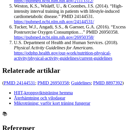
https://pubmed.ncbi.nlm.nih.gov/21113312/
Weston, K.S., Wisløff, U., & Coombes, J.S. (2014). “High-
intensity interval training in patients with lifestyle-induced
cardiometabolic disease.” PMID 24144531.
https://pubmed.ncbi.nlm.nih.gov/24144531/
Tucker, W.J., Angadi, S.S., & Gaesser, G.A. (2016). “Excess
Postexercise Oxygen Consumption…” PMID 26950358.
https://pubmed.ncbi.nlm.nih.gov/26950358/
U.S. Department of Health and Human Services. (2018).
Physical Activity Guidelines for Americans
.
https://odphp.health.gov/our-work/nutrition-physical-
activity/physical-activity-guidelines/current-guidelines
Relaterade artiklar
(
PMID 24144531
;
PMID 26950358
;
Guidelines
;
PMID 8897392
)
HIIT-kroppsviktsträning hemma
Återhämtning och vilodagar
Mikroträning: varför kort träning fungerar
📚
Referenser