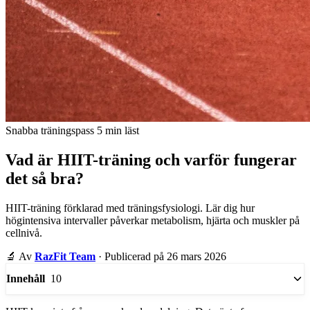
Snabba träningspass
5 min läst
Vad är HIIT-träning och varför fungerar
det så bra?
HIIT-träning förklarad med träningsfysiologi. Lär dig hur
högintensiva intervaller påverkar metabolism, hjärta och muskler på
cellnivå.
🔬
Av
RazFit Team
·
Publicerad på 26 mars 2026
10
Innehåll