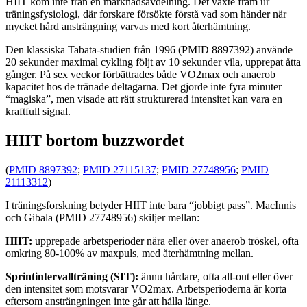
HIIT kom inte från en marknadsavdelning. Det växte fram ur
träningsfysiologi, där forskare försökte förstå vad som händer när
mycket hård ansträngning varvas med kort återhämtning.
Den klassiska Tabata-studien från 1996 (PMID 8897392) använde
20 sekunder maximal cykling följt av 10 sekunder vila, upprepat åtta
gånger. På sex veckor förbättrades både VO2max och anaerob
kapacitet hos de tränade deltagarna. Det gjorde inte fyra minuter
“magiska”, men visade att rätt strukturerad intensitet kan vara en
kraftfull signal.
HIIT bortom buzzwordet
(
PMID 8897392
;
PMID 27115137
;
PMID 27748956
;
PMID
21113312
)
I träningsforskning betyder HIIT inte bara “jobbigt pass”. MacInnis
och Gibala (PMID 27748956) skiljer mellan:
HIIT:
upprepade arbetsperioder nära eller över anaerob tröskel, ofta
omkring 80-100% av maxpuls, med återhämtning mellan.
Sprintintervallträning (SIT):
ännu hårdare, ofta all-out eller över
den intensitet som motsvarar VO2max. Arbetsperioderna är korta
eftersom ansträngningen inte går att hålla länge.