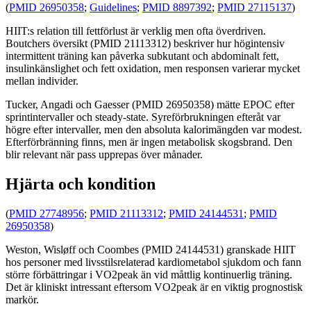
(
PMID 26950358
;
Guidelines
;
PMID 8897392
;
PMID 27115137
)
HIIT:s relation till fettförlust är verklig men ofta överdriven.
Boutchers översikt (PMID 21113312) beskriver hur högintensiv
intermittent träning kan påverka subkutant och abdominalt fett,
insulinkänslighet och fett oxidation, men responsen varierar mycket
mellan individer.
Tucker, Angadi och Gaesser (PMID 26950358) mätte EPOC efter
sprintintervaller och steady-state. Syreförbrukningen efteråt var
högre efter intervaller, men den absoluta kalorimängden var modest.
Efterförbränning finns, men är ingen metabolisk skogsbrand. Den
blir relevant när pass upprepas över månader.
Hjärta och kondition
(
PMID 27748956
;
PMID 21113312
;
PMID 24144531
;
PMID
26950358
)
Weston, Wisløff och Coombes (PMID 24144531) granskade HIIT
hos personer med livsstilsrelaterad kardiometabol sjukdom och fann
större förbättringar i VO2peak än vid måttlig kontinuerlig träning.
Det är kliniskt intressant eftersom VO2peak är en viktig prognostisk
markör.