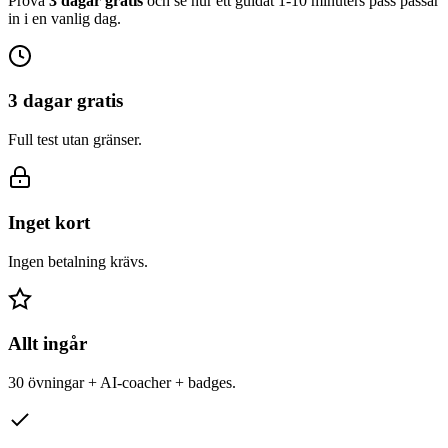
Prova
3 dagar gratis
och se hur ett guidat 1-10 minuters pass passar
in i en vanlig dag.
3 dagar gratis
Full test utan gränser.
Inget kort
Ingen betalning krävs.
Allt ingår
30 övningar + AI-coacher + badges.