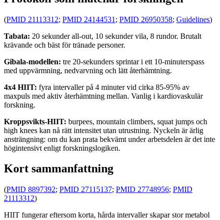
(
PMID 21113312
;
PMID 24144531
;
PMID 26950358
;
Guidelines
)
Tabata:
20 sekunder all-out, 10 sekunder vila, 8 rundor. Brutalt
krävande och bäst för tränade personer.
Gibala-modellen:
tre 20-sekunders sprintar i ett 10-minuterspass
med uppvärmning, nedvarvning och lätt återhämtning.
4x4 HIIT:
fyra intervaller på 4 minuter vid cirka 85-95% av
maxpuls med aktiv återhämtning mellan. Vanlig i kardiovaskulär
forskning.
Kroppsvikts-HIIT:
burpees, mountain climbers, squat jumps och
high knees kan nå rätt intensitet utan utrustning. Nyckeln är ärlig
ansträngning: om du kan prata bekvämt under arbetsdelen är det inte
högintensivt enligt forskningslogiken.
Kort sammanfattning
(
PMID 8897392
;
PMID 27115137
;
PMID 27748956
;
PMID
21113312
)
HIIT fungerar eftersom korta, hårda intervaller skapar stor metabol