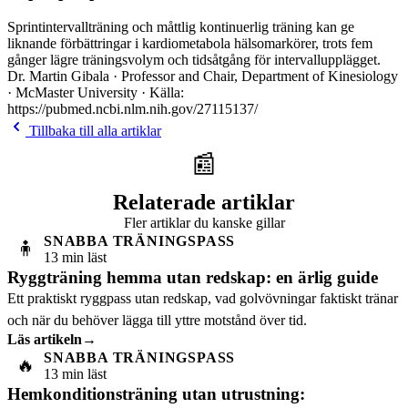
Sprintintervallträning och måttlig kontinuerlig träning kan ge
liknande förbättringar i kardiometabola hälsomarkörer, trots fem
gånger lägre träningsvolym och tidsåtgång för intervallupplägget.
Dr. Martin Gibala · Professor and Chair, Department of Kinesiology
· McMaster University · Källa:
https://pubmed.ncbi.nlm.nih.gov/27115137/
Tillbaka till alla artiklar
📰
Relaterade artiklar
Fler artiklar du kanske gillar
SNABBA TRÄNINGSPASS
🧍
13 min läst
Ryggträning hemma utan redskap: en ärlig guide
Ett praktiskt ryggpass utan redskap, vad golvövningar faktiskt tränar
och när du behöver lägga till yttre motstånd över tid.
Läs artikeln
→
SNABBA TRÄNINGSPASS
🔥
13 min läst
Hemkonditionsträning utan utrustning: