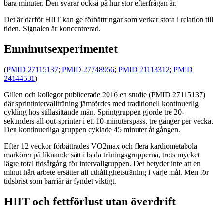
bara minuter. Den svarar också på hur stor efterfrågan är.
Det är därför HIIT kan ge förbättringar som verkar stora i relation till
tiden. Signalen är koncentrerad.
Enminutsexperimentet
(
PMID 27115137
;
PMID 27748956
;
PMID 21113312
;
PMID
24144531
)
Gillen och kollegor publicerade 2016 en studie (PMID 27115137)
där sprintintervallträning jämfördes med traditionell kontinuerlig
cykling hos stillasittande män. Sprintgruppen gjorde tre 20-
sekunders all-out-sprinter i ett 10-minuterspass, tre gånger per vecka.
Den kontinuerliga gruppen cyklade 45 minuter åt gången.
Efter 12 veckor förbättrades VO2max och flera kardiometabola
markörer på liknande sätt i båda träningsgrupperna, trots mycket
lägre total tidsåtgång för intervallgruppen. Det betyder inte att en
minut hårt arbete ersätter all uthållighetsträning i varje mål. Men för
tidsbrist som barriär är fyndet viktigt.
HIIT och fettförlust utan överdrift