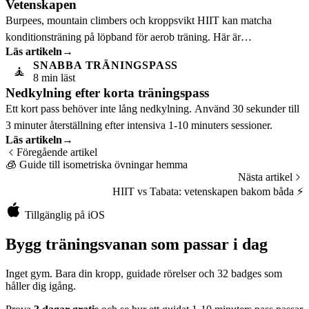
Vetenskapen
Burpees, mountain climbers och kroppsvikt HIIT kan matcha
konditionsträning på löpband för aerob träning. Här är
Läs artikeln
→
träningsvetenskapen som förklarar varför.
SNABBA TRÄNINGSPASS
🧘
8 min läst
Nedkylning efter korta träningspass
Ett kort pass behöver inte lång nedkylning. Använd 30 sekunder till
3 minuter återställning efter intensiva 1-10 minuters sessioner.
Läs artikeln
→
Föregående artikel
🧊
Guide till isometriska övningar hemma
Nästa artikel
HIIT vs Tabata: vetenskapen bakom båda
⚡
Tillgänglig på iOS
Bygg träningsvanan som passar i dag
Inget gym. Bara din kropp, guidade rörelser och 32 badges som
håller dig igång.