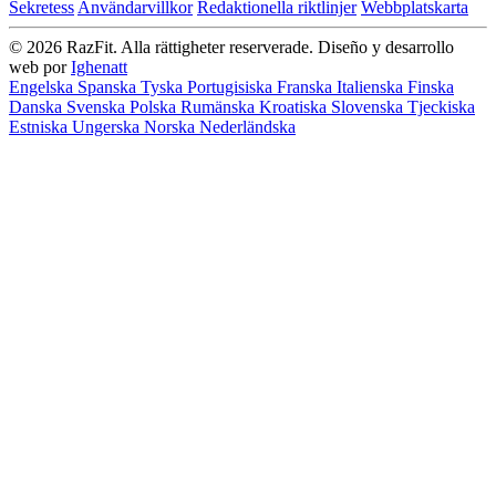
Sekretess
Användarvillkor
Redaktionella riktlinjer
Webbplatskarta
© 2026 RazFit. Alla rättigheter reserverade.
Diseño y desarrollo
web por
Ighenatt
Engelska
Spanska
Tyska
Portugisiska
Franska
Italienska
Finska
Danska
Svenska
Polska
Rumänska
Kroatiska
Slovenska
Tjeckiska
Estniska
Ungerska
Norska
Nederländska