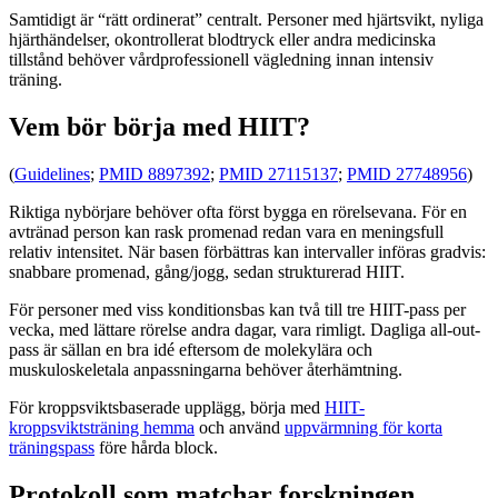
Samtidigt är “rätt ordinerat” centralt. Personer med hjärtsvikt, nyliga
hjärthändelser, okontrollerat blodtryck eller andra medicinska
tillstånd behöver vårdprofessionell vägledning innan intensiv
träning.
Vem bör börja med HIIT?
(
Guidelines
;
PMID 8897392
;
PMID 27115137
;
PMID 27748956
)
Riktiga nybörjare behöver ofta först bygga en rörelsevana. För en
avtränad person kan rask promenad redan vara en meningsfull
relativ intensitet. När basen förbättras kan intervaller införas gradvis:
snabbare promenad, gång/jogg, sedan strukturerad HIIT.
För personer med viss konditionsbas kan två till tre HIIT-pass per
vecka, med lättare rörelse andra dagar, vara rimligt. Dagliga all-out-
pass är sällan en bra idé eftersom de molekylära och
muskuloskeletala anpassningarna behöver återhämtning.
För kroppsviktsbaserade upplägg, börja med
HIIT-
kroppsviktsträning hemma
och använd
uppvärmning för korta
träningspass
före hårda block.
Protokoll som matchar forskningen