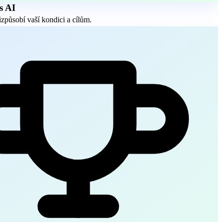
s AI
izpůsobí vaší kondici a cílům.