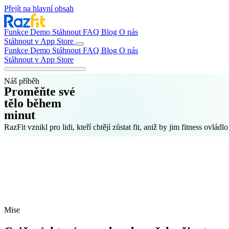
Přejít na hlavní obsah
Funkce
Demo
Stáhnout
FAQ
Blog
O nás
Stáhnout v App Store
Funkce
Demo
Stáhnout
FAQ
Blog
O nás
Stáhnout v App Store
Náš příběh
Proměňte své
tělo během
minut
RazFit vznikl pro lidi, kteří chtějí zůstat fit, aniž by jim fitness ovládlo
Mise