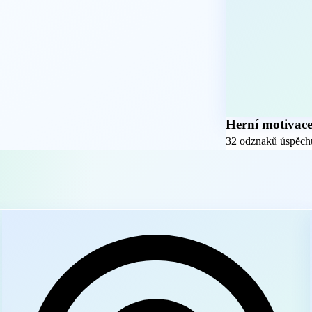
Herní motivac
32 odznaků úspěchů