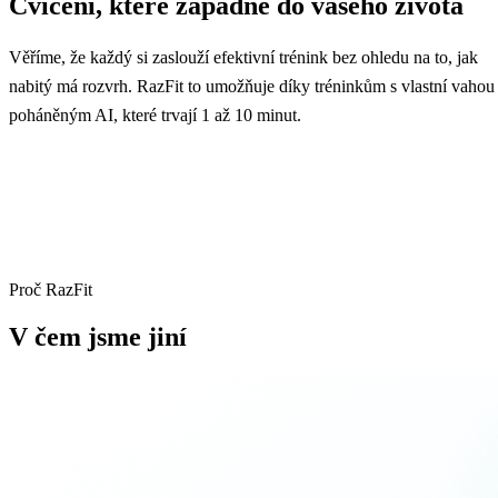
Cvičení, které zapadne do vašeho života
Věříme, že každý si zaslouží efektivní trénink bez ohledu na to, jak
nabitý má rozvrh. RazFit to umožňuje díky tréninkům s vlastní vahou
poháněným AI, které trvají 1 až 10 minut.
Proč RazFit
V čem jsme jiní