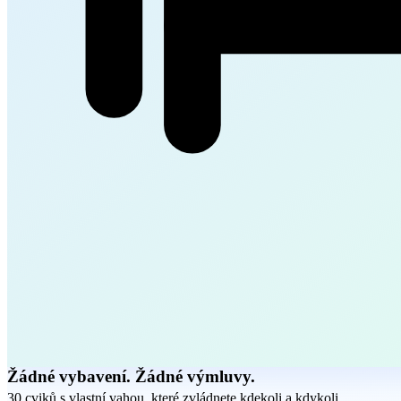
Žádné vybavení. Žádné výmluvy.
30 cviků s vlastní vahou, které zvládnete kdekoli a kdykoli.