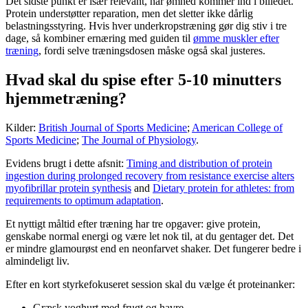
Det sidste punkt er især relevant, når ømhed kommer ind i billedet.
Protein understøtter reparation, men det sletter ikke dårlig
belastningsstyring. Hvis hver underkropstræning gør dig stiv i tre
dage, så kombiner ernæring med guiden til
ømme muskler efter
træning
, fordi selve træningsdosen måske også skal justeres.
Hvad skal du spise efter 5-10 minutters
hjemmetræning?
Kilder:
British Journal of Sports Medicine
;
American College of
Sports Medicine
;
The Journal of Physiology
.
Evidens brugt i dette afsnit:
Timing and distribution of protein
ingestion during prolonged recovery from resistance exercise alters
myofibrillar protein synthesis
and
Dietary protein for athletes: from
requirements to optimum adaptation
.
Et nyttigt måltid efter træning har tre opgaver: give protein,
genskabe normal energi og være let nok til, at du gentager det. Det
er mindre glamourøst end en neonfarvet shaker. Det fungerer bedre i
almindeligt liv.
Efter en kort styrkefokuseret session skal du vælge ét proteinanker:
Græsk yoghurt med frugt og havre