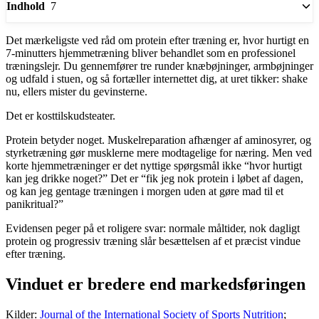
7
Indhold
Det mærkeligste ved råd om protein efter træning er, hvor hurtigt en
7-minutters hjemmetræning bliver behandlet som en professionel
træningslejr. Du gennemfører tre runder knæbøjninger, armbøjninger
og udfald i stuen, og så fortæller internettet dig, at uret tikker: shake
nu, ellers mister du gevinsterne.
Det er kosttilskudsteater.
Protein betyder noget. Muskelreparation afhænger af aminosyrer, og
styrketræning gør musklerne mere modtagelige for næring. Men ved
korte hjemmetræninger er det nyttige spørgsmål ikke “hvor hurtigt
kan jeg drikke noget?” Det er “fik jeg nok protein i løbet af dagen,
og kan jeg gentage træningen i morgen uden at gøre mad til et
panikritual?”
Evidensen peger på et roligere svar: normale måltider, nok dagligt
protein og progressiv træning slår besættelsen af et præcist vindue
efter træning.
Vinduet er bredere end markedsføringen
Kilder:
Journal of the International Society of Sports Nutrition
;