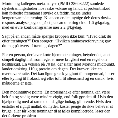
Morton og kollegers metaanalyse (PMID 28698222) samlede
styrketræningsstudier hos raske voksne og fandt, at proteintilskud
kan forbedre fremgang i styrke og fedtfri masse under
længerevarende træning. Nuancen er den nyttige del: deres dosis-
respons-analyse pegede på et plateau omkring cirka 1,6 g/kg/dag,
med en øvre konfidensgrænse nær 2,2 g/kg/dag.
Sagt på en anden måde spørger kroppen ikke kun: “Hvad drak du
efter træningen?” Den spørger: “Hvilken aminosyreforsyning gav
du mig på tværs af træningsdagen?”
For en person, der laver korte hjemmetræninger, betyder det, at et
simpelt dagligt mål som regel er mere brugbart end en regel om
kosttilskud. En voksen på 70 kg, der sigter mod Mortons midtpunkt,
lander omkring 110 g protein om dagen. Det kræver ikke en
mærkevarebøtte. Det kan ligne græsk yoghurt til morgenmad, linser
eller kylling til frokost, æg eller tofu til aftensmad og en snack, hvis
måltiderne er lette.
Den modintuitive pointe: En proteinshake efter træning kan være
helt fin og stadig være mindre vigtig, end folk gør den til. Hvis den
hjælper dig med at ramme dit daglige indtag, glimrende. Hvis den
erstatter et rigtigt måltid, du nyder, koster penge du ikke behøver at
bruge, eller får korte træninger til at føles komplicerede, løser den
det forkerte problem.