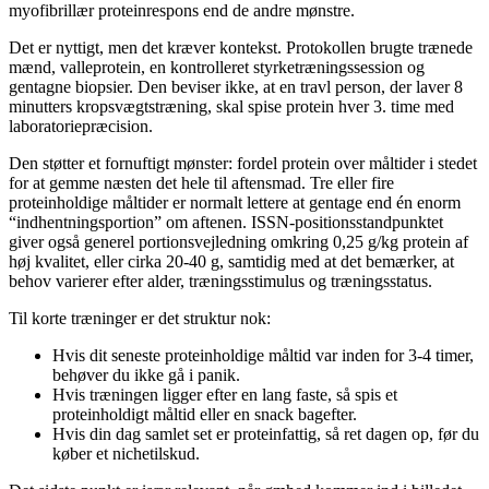
myofibrillær proteinrespons end de andre mønstre.
Det er nyttigt, men det kræver kontekst. Protokollen brugte trænede
mænd, valleprotein, en kontrolleret styrketræningssession og
gentagne biopsier. Den beviser ikke, at en travl person, der laver 8
minutters kropsvægtstræning, skal spise protein hver 3. time med
laboratoriepræcision.
Den støtter et fornuftigt mønster: fordel protein over måltider i stedet
for at gemme næsten det hele til aftensmad. Tre eller fire
proteinholdige måltider er normalt lettere at gentage end én enorm
“indhentningsportion” om aftenen. ISSN-positionsstandpunktet
giver også generel portionsvejledning omkring 0,25 g/kg protein af
høj kvalitet, eller cirka 20-40 g, samtidig med at det bemærker, at
behov varierer efter alder, træningsstimulus og træningsstatus.
Til korte træninger er det struktur nok:
Hvis dit seneste proteinholdige måltid var inden for 3-4 timer,
behøver du ikke gå i panik.
Hvis træningen ligger efter en lang faste, så spis et
proteinholdigt måltid eller en snack bagefter.
Hvis din dag samlet set er proteinfattig, så ret dagen op, før du
køber et nichetilskud.