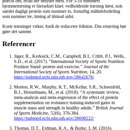
præcis om, hvad der betyder mest. For 5-10 minutters
hjemmetræning er hierarkiet klart: vedholdende træning først, nok
samlet dagligt protein som nummer to, fornuftig måltidsfordeling
som nummer tre, timing af tilskud sidst.
Korte træninger virker, fordi de reducerer friktion. Din ernæring bør
gøre det samme.
Referencer
Jäger, R., Kerksick, C.M., Campbell, B.I., Cribb, P.J., Wells,
S.D., et al. (2017). “International Society of Sports Nutrition
Position Stand: protein and exercise.”
Journal of the
International Society of Sports Nutrition
, 14, 20.
https://pubmed.ncbi.nlm.nih.gov/28642676/
Morton, R.W., Murphy, K.T., McKellar, S.R., Schoenfeld,
B.J., Henselmans, M., et al. (2018). “A systematic review,
meta-analysis and meta-regression of the effect of protein
supplementation on resistance training-induced gains in
muscle mass and strength in healthy adults.”
British Journal
of Sports Medicine
, 52(6), 376-384.
https://pubmed.ncbi.nlm.nih.gov/28698222/
Thomas, D.T., Erdman, K.A., & Burke, L.M. (2016).