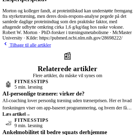
Morton og kolleger fandt, at proteintilskud kan understøtte fremgang
fra styrketræning, men deres dosis-respons-analyse pegede på det
samlede daglige proteinindtag som den praktiske faktor, med
aftagende udbytte omkring cirka 1,6 g/kg/dag hos raske voksne.
Robert W. Morton · PhD-forsker i træningsmetabolisme · McMaster
University · Kilde: https://pubmed.ncbi.nlm.nih.gov/28698222/
Tilbage til alle artikler
📰
Relaterede artikler
Flere artikler, du måske vil synes om
FITNESSTIPS
🤖
5 min. læsning
AI-personlige trænere: virker de?
AI-coaching lover personlig træning uden trænerprisen. Her er hvad
forskningen viser om app-baseret programmering, og hvem der får
Læs artikel
→
mest ud af det.
FITNESSTIPS
🦶
9 min. læsning
Ankelmobilitet til bedre squats derhjemme