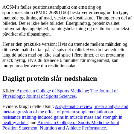
ACSM’s fælles positionsstandpunkt om ernæring og
sportspræstation (PMID 26891166) beskriver ernæring ud fra type,
mængde og timing af mad, væske og kosttilskud. Timing er en del af
billedet. Det er ikke hele billedet. Energiindtag, proteinkvalitet,
kulhydrattilgængelighed, træningsbelastning og restitutionskontekst
påvirker alle tilpasningen.
Her er den praktiske version: Hvis du trænede mellem måltider, og
dit næste måltid er tæt på, så spis det måltid. Hvis du trænede efter
lang tid uden mad og ikke skal spise i flere timer, er en proteinrig
snack nyttig. Hvis du trænede 6 minutter før morgenmad, kan
morgenmaden være din restitutionsplan.
Dagligt protein slår nødshaken
Kilder:
American College of Sports Medicine
;
The Journal of
Physiology
;
Journal of Sports Sciences
.
Evidens brugt i dette afsnit:
A systematic review, meta-analysis and
meta-regression of the effect of protein supplementation on
resistance training-induced gains in muscle mass and strength in
healthy adults
and
American College of Sports Medicine Joint
Position Statement. Nutrition and Athletic Performance
.