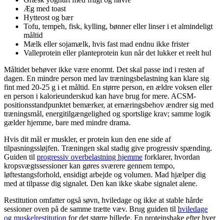
Æg med toast
Hytteost og bær
Tofu, tempeh, fisk, kylling, bønner eller linser i et almindeligt
måltid
Mælk eller sojamælk, hvis fast mad endnu ikke frister
Valleprotein eller planteprotein kun når det lukker et reelt hul
Måltidet behøver ikke være enormt. Det skal passe ind i resten af
dagen. En mindre person med lav træningsbelastning kan klare sig
fint med 20-25 g i et måltid. En større person, en ældre voksen eller
en person i kalorieunderskud kan have brug for mere. ACSM-
positionsstandpunktet bemærker, at ernæringsbehov ændrer sig med
træningsmål, energitilgængelighed og sportslige krav; samme logik
gælder hjemme, bare med mindre drama.
Hvis dit mål er muskler, er protein kun den ene side af
tilpasningssløjfen. Træningen skal stadig give progressiv spænding.
Guiden til
progressiv overbelastning hjemme
forklarer, hvordan
kropsvægtssessioner kan gøres sværere gennem tempo,
løftestangsforhold, ensidigt arbejde og volumen. Mad hjælper dig
med at tilpasse dig signalet. Den kan ikke skabe signalet alene.
Restitution omfatter også søvn, hviledage og ikke at stable hårde
sessioner oven på de samme trætte væv. Brug guiden til
hviledage
og muskelrestitution
for det større billede. En proteinshake efter hver