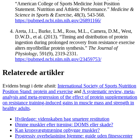
“American College of Sports Medicine Joint Position
Statement. Nutrition and Athletic Performance.”
Medicine &
Science in Sports & Exercise
, 48(3), 543-568.
https://pubmed.ncbi.nlm.nih.gov/26891166/
Areta, J.L., Burke, L.M., Ross, M.L., Camera, D.M., West,
D.W.D., et al. (2013). “Timing and distribution of protein
ingestion during prolonged recovery from resistance exercise
alters myofibrillar protein synthesis.”
The Journal of
Physiology
, 591(9), 2319-2331.
https://pubmed.ncbi.nlm.nih.gov/23459753/
Relaterede artikler
Evidens brugt i dette afsnit:
International Society of Sports Nutrition
Position Stand: protein and exercise
and
A systematic review, meta-
analysis and meta-regression of the effect of protein supplementation
on resistance training-induced gains in muscle mass and strength in
healthy adults
.
Hviledage: videnskaben bag smartere restitution
Ømme muskler efter træning: DOMS eller skade?
Kan kropsvægtstræning opbygge muskler?
Progressiv overbelastning hjemme: guide uden fitnesscenter