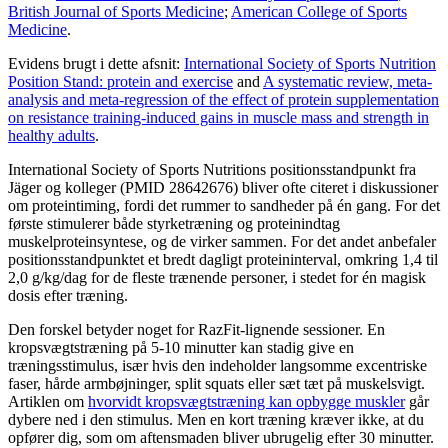
British Journal of Sports Medicine
;
American College of Sports
Medicine
.
Evidens brugt i dette afsnit:
International Society of Sports Nutrition
Position Stand: protein and exercise
and
A systematic review, meta-
analysis and meta-regression of the effect of protein supplementation
on resistance training-induced gains in muscle mass and strength in
healthy adults
.
International Society of Sports Nutritions positionsstandpunkt fra
Jäger og kolleger (PMID 28642676) bliver ofte citeret i diskussioner
om proteintiming, fordi det rummer to sandheder på én gang. For det
første stimulerer både styrketræning og proteinindtag
muskelproteinsyntese, og de virker sammen. For det andet anbefaler
positionsstandpunktet et bredt dagligt proteininterval, omkring 1,4 til
2,0 g/kg/dag for de fleste trænende personer, i stedet for én magisk
dosis efter træning.
Den forskel betyder noget for RazFit-lignende sessioner. En
kropsvægtstræning på 5-10 minutter kan stadig give en
træningsstimulus, især hvis den indeholder langsomme excentriske
faser, hårde armbøjninger, split squats eller sæt tæt på muskelsvigt.
Artiklen om
hvorvidt kropsvægtstræning kan opbygge muskler
går
dybere ned i den stimulus. Men en kort træning kræver ikke, at du
opfører dig, som om aftensmaden bliver ubrugelig efter 30 minutter.