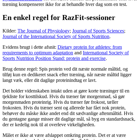
træning kompenserer ikke for at behandle hver dag som en test.
En enkel regel for RazFit-sessioner
Kilder:
The Journal of Physiology
;
Journal of Sports Sciences
;
Journal of the International Society of Sports Nutrition
.
Evidens brugt i dette afsnit:
Dietary protein for athletes: from
requirements to optimum adaptation
and
International Society of
Sports Nutrition Position Stand: protein and exercise
.
Brug denne regel: Spis protein ved dit næste normale måltid, og
tilføj kun en dedikeret snack efter træning, når næste måltid ligger
langt væk, eller dit daglige proteinindtag er lavt.
Det holder videnskaben intakt uden at gøre korte træninger til en
tjekliste for kosttilskud. Hvis du træner før morgenmad, så gør
morgenmaden proteinrig. Hvis du træner før frokost, tæller
frokosten. Hvis du træner sent og allerede har fået nok protein,
behøver du måske ikke andet end dit sædvanlige aftenmåltid. Hvis
du gentagne gange misser dit daglige mål, så byg en standardsnack,
der er kedelig nok til at overleve virkeligheden.
Målet er ikke at være afslappet omkring protein. Det er at være