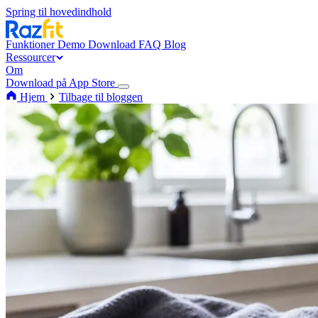
Spring til hovedindhold
Funktioner
Demo
Download
FAQ
Blog
Ressourcer
Om
Download på App Store
Hjem
Tilbage til bloggen