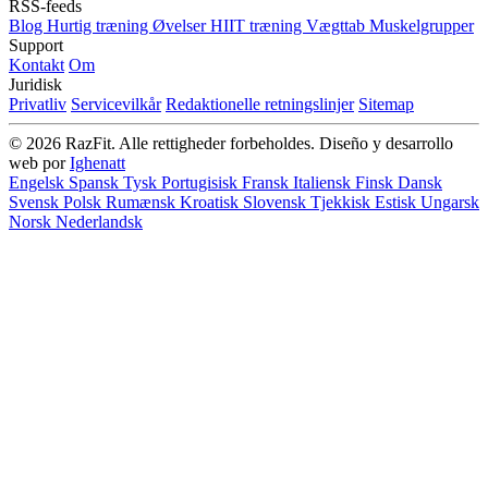
RSS-feeds
Blog
Hurtig træning
Øvelser
HIIT træning
Vægttab
Muskelgrupper
Support
Kontakt
Om
Juridisk
Privatliv
Servicevilkår
Redaktionelle retningslinjer
Sitemap
© 2026 RazFit. Alle rettigheder forbeholdes.
Diseño y desarrollo
web por
Ighenatt
Engelsk
Spansk
Tysk
Portugisisk
Fransk
Italiensk
Finsk
Dansk
Svensk
Polsk
Rumænsk
Kroatisk
Slovensk
Tjekkisk
Estisk
Ungarsk
Norsk
Nederlandsk