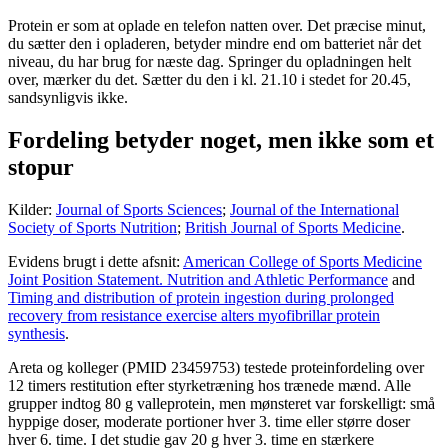
Protein er som at oplade en telefon natten over. Det præcise minut,
du sætter den i opladeren, betyder mindre end om batteriet når det
niveau, du har brug for næste dag. Springer du opladningen helt
over, mærker du det. Sætter du den i kl. 21.10 i stedet for 20.45,
sandsynligvis ikke.
Fordeling betyder noget, men ikke som et
stopur
Kilder:
Journal of Sports Sciences
;
Journal of the International
Society of Sports Nutrition
;
British Journal of Sports Medicine
.
Evidens brugt i dette afsnit:
American College of Sports Medicine
Joint Position Statement. Nutrition and Athletic Performance
and
Timing and distribution of protein ingestion during prolonged
recovery from resistance exercise alters myofibrillar protein
synthesis
.
Areta og kolleger (PMID 23459753) testede proteinfordeling over
12 timers restitution efter styrketræning hos trænede mænd. Alle
grupper indtog 80 g valleprotein, men mønsteret var forskelligt: små
hyppige doser, moderate portioner hver 3. time eller større doser
hver 6. time. I det studie gav 20 g hver 3. time en stærkere