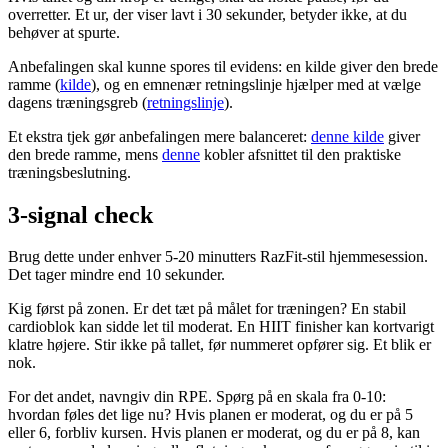
overretter. Et ur, der viser lavt i 30 sekunder, betyder ikke, at du
behøver at spurte.
Anbefalingen skal kunne spores til evidens: en kilde giver den brede
ramme (
kilde
), og en emnenær retningslinje hjælper med at vælge
dagens træningsgreb (
retningslinje
).
Et ekstra tjek gør anbefalingen mere balanceret:
denne kilde
giver
den brede ramme, mens
denne
kobler afsnittet til den praktiske
træningsbeslutning.
3-signal check
Brug dette under enhver 5-20 minutters RazFit-stil hjemmesession.
Det tager mindre end 10 sekunder.
Kig først på zonen. Er det tæt på målet for træningen? En stabil
cardioblok kan sidde let til moderat. En HIIT finisher kan kortvarigt
klatre højere. Stir ikke på tallet, før nummeret opfører sig. Et blik er
nok.
For det andet, navngiv din RPE. Spørg på en skala fra 0-10:
hvordan føles det lige nu? Hvis planen er moderat, og du er på 5
eller 6, forbliv kursen. Hvis planen er moderat, og du er på 8, kan