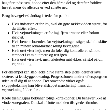
bagefter indsatsen, hoppe efter den hårde del og derefter forblive
hævet, mens du allerede er ved at lette ned.
Brug bevægelseshåndtag i stedet for panik:
Hvis indsatsen er for lav, skal du gøre rækkevidden større, før
du tilføjer effekt.
Hvis vejrtrækningen er for høj, fjern armene eller forkort
skridtet.
Hvis benene brænder, før vejrtrækningen stiger, skal du skifte
til en mindre lokal-trætheds-tung bevægelse.
Hvis uret viser højt, men du føler dig kontrolleret, så hold
tempoet i et minut mere og test igen.
Hvis uret viser lavt, men taletesten mislykkes, så stol på din
vejrtrækning.
For eksempel kan step jacks blive større step jacks, derefter lave
skatere, så let skyggeboksning. Progressionen ændrer efterspørgslen
uden at få dig til at hoppe. Det omvendte virker også:
skyggeboksning kan blive afslappet marchering, mens din
vejrtrækning falder til ro.
Korte træningspas belønner rolige korrektioner. Du behøver ikke at
vinde zonegrafen. Du skal afslutte med den tilsigtede stimulus.