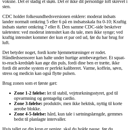
voksne. Det er stadig et skøn. Det er ikke dit personlige loft skrevet i
sten.
CDC holder folkesundhedsversionen enklere: moderat indsats
lander normalt omkring 5 eller 6 på en indsatsskala fra 0-10; Kraftig
indsats starter omkring 7 eller 8. Den samme CDC-side beskriver
taletesten: ved moderat intensitet kan du tale, men ikke synge; ved
kraftig intensitet kommer der kun et par ord ud, før du har brug for
luft.
Det betyder noget, fordi korte hjemmetræninger er rodet.
Håndledssensorer kan halte under hurtige armbevægelser. Et squat-
to-reach-kredsløb kan øge din puls, fordi dine ben er trætte, ikke
fordi dit aerobe system er perfekt kalibreret. Varme, koffein, søvn,
stress og medicin kan også flytte pulsen.
Brug zonen som et første gæt:
Zone 1-2 følelse:
let til stabil, vejrtrækningsstyret, god til
opvarmning og gentagelig cardio.
Zone 3-følelse:
produktiv, men ikke hektisk, nyttig til korte
aerobe blokke.
Zone 4-5-følelse:
hård, kun tale i sætningslængde, gemmes
bedst til planlagte intervaller.
Hvis tallet og din krop er uenige, skal du holde pause, før du