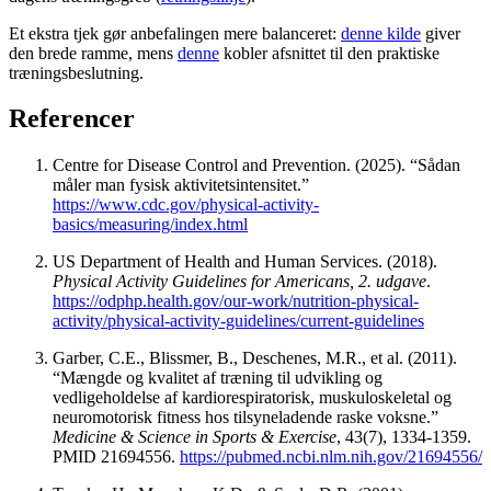
Et ekstra tjek gør anbefalingen mere balanceret:
denne kilde
giver
den brede ramme, mens
denne
kobler afsnittet til den praktiske
træningsbeslutning.
Referencer
Centre for Disease Control and Prevention. (2025). “Sådan
måler man fysisk aktivitetsintensitet.”
https://www.cdc.gov/physical-activity-
basics/measuring/index.html
US Department of Health and Human Services. (2018).
Physical Activity Guidelines for Americans, 2. udgave
.
https://odphp.health.gov/our-work/nutrition-physical-
activity/physical-activity-guidelines/current-guidelines
Garber, C.E., Blissmer, B., Deschenes, M.R., et al. (2011).
“Mængde og kvalitet af træning til udvikling og
vedligeholdelse af kardiorespiratorisk, muskuloskeletal og
neuromotorisk fitness hos tilsyneladende raske voksne.”
Medicine & Science in Sports & Exercise
, 43(7), 1334-1359.
PMID 21694556.
https://pubmed.ncbi.nlm.nih.gov/21694556/