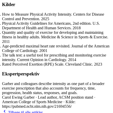
Kilder
How to Measure Physical Activity Intensity. Centers for Disease
Control and Prevention. 2025
Physical Activity Guidelines for Americans, 2nd edition. U.S.
Department of Health and Human Services. 2018
Quantity and quality of exercise for developing and maintaining
fitness in healthy adults. Medicine & Science in Sports & Exercise.
2011
Age-predicted maximal heart rate revisited. Journal of the American
College of Cardiology. 2001
The talk test: a useful tool for prescribing and monitoring exercise
intensity. Current Opinion in Cardiology. 2014
Rated Perceived Exertion (RPE) Scale. Cleveland Clinic. 2023
Ekspertperspektiv
Garber and colleagues describe intensity as one part of a broader
exercise prescription that also accounts for frequency, time,
progression, health status, responses, and goals.
Carol Ewing Garber · Lead author, ACSM position stand ·
American College of Sports Medicine · Kilde:
https://pubmed.ncbi.nlm.nih.gov/21694556/
Tilbage til alle artikler