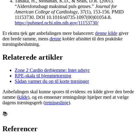
Tanaka, H., Monahan, K.D., & Seals, D.R. (2001).
“Aldersforudsagt maksimal puls genses.”
Journal for
American College of Cardiology
, 37(1), 153-156. PMID
11153730. DOI 10.1016/s0735-1097(00)01054-8.
https://pubmed.ncbi.nlm.nih.gov/11153730/
Et ekstra tjek gør anbefalingen mere balanceret:
denne kilde
giver
den brede ramme, mens
denne
kobler afsnittet til den praktiske
træningsbeslutning.
Relaterede artikler
Zone 2 Cardio derhjemme: Intet udstyr
RPE-skala til hjemmetræning
Sådan varmer du op til korte træninger
Anbefalingen skal kunne spores til evidens: en kilde giver den brede
ramme (
kilde
), og en emnenær retningslinje hjælper med at vælge
dagens træningsgreb (
retningslinje
).
📚
Referencer