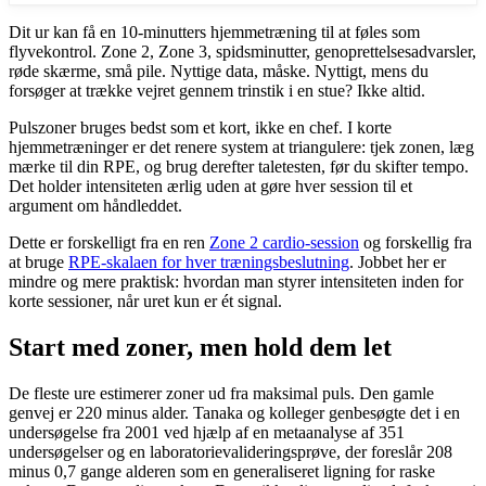
Dit ur kan få en 10-minutters hjemmetræning til at føles som
flyvekontrol. Zone 2, Zone 3, spidsminutter, genoprettelsesadvarsler,
røde skærme, små pile. Nyttige data, måske. Nyttigt, mens du
forsøger at trække vejret gennem trinstik i en stue? Ikke altid.
Pulszoner bruges bedst som et kort, ikke en chef. I korte
hjemmetræninger er det renere system at triangulere: tjek zonen, læg
mærke til din RPE, og brug derefter taletesten, før du skifter tempo.
Det holder intensiteten ærlig uden at gøre hver session til et
argument om håndleddet.
Dette er forskelligt fra en ren
Zone 2 cardio-session
og forskellig fra
at bruge
RPE-skalaen for hver træningsbeslutning
. Jobbet her er
mindre og mere praktisk: hvordan man styrer intensiteten inden for
korte sessioner, når uret kun er ét signal.
Start med zoner, men hold dem let
De fleste ure estimerer zoner ud fra maksimal puls. Den gamle
genvej er 220 minus alder. Tanaka og kolleger genbesøgte det i en
undersøgelse fra 2001 ved hjælp af en metaanalyse af 351
undersøgelser og en laboratorievalideringsprøve, der foreslår 208
minus 0,7 gange alderen som en generaliseret ligning for raske