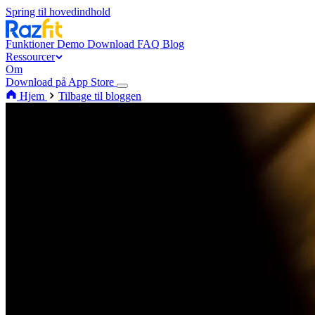
Spring til hovedindhold
Funktioner
Demo
Download
FAQ
Blog
Ressourcer
Om
Download på App Store
Hjem
Tilbage til bloggen