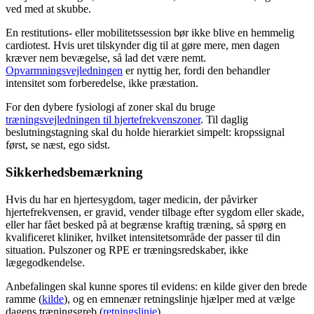
ved med at skubbe.
En restitutions- eller mobilitetssession bør ikke blive en hemmelig
cardiotest. Hvis uret tilskynder dig til at gøre mere, men dagen
kræver nem bevægelse, så lad det være nemt.
Opvarmningsvejledningen
er nyttig her, fordi den behandler
intensitet som forberedelse, ikke præstation.
For den dybere fysiologi af zoner skal du bruge
træningsvejledningen til hjertefrekvenszoner
. Til daglig
beslutningstagning skal du holde hierarkiet simpelt: kropssignal
først, se næst, ego sidst.
Sikkerhedsbemærkning
Hvis du har en hjertesygdom, tager medicin, der påvirker
hjertefrekvensen, er gravid, vender tilbage efter sygdom eller skade,
eller har fået besked på at begrænse kraftig træning, så spørg en
kvalificeret kliniker, hvilket intensitetsområde der passer til din
situation. Pulszoner og RPE er træningsredskaber, ikke
lægegodkendelse.
Anbefalingen skal kunne spores til evidens: en kilde giver den brede
ramme (
kilde
), og en emnenær retningslinje hjælper med at vælge
dagens træningsgreb (
retningslinje
).