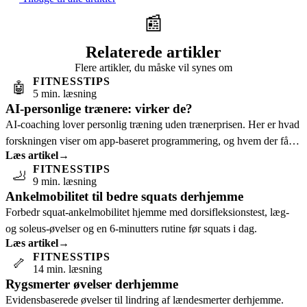
📰
Relaterede artikler
Flere artikler, du måske vil synes om
FITNESSTIPS
🤖
5 min. læsning
AI-personlige trænere: virker de?
AI-coaching lover personlig træning uden trænerprisen. Her er hvad
forskningen viser om app-baseret programmering, og hvem der får
Læs artikel
→
mest ud af det.
FITNESSTIPS
🦶
9 min. læsning
Ankelmobilitet til bedre squats derhjemme
Forbedr squat-ankelmobilitet hjemme med dorsifleksionstest, læg-
og soleus-øvelser og en 6-minutters rutine før squats i dag.
Læs artikel
→
FITNESSTIPS
🦴
14 min. læsning
Rygsmerter øvelser derhjemme
Evidensbaserede øvelser til lindring af lændesmerter derhjemme.