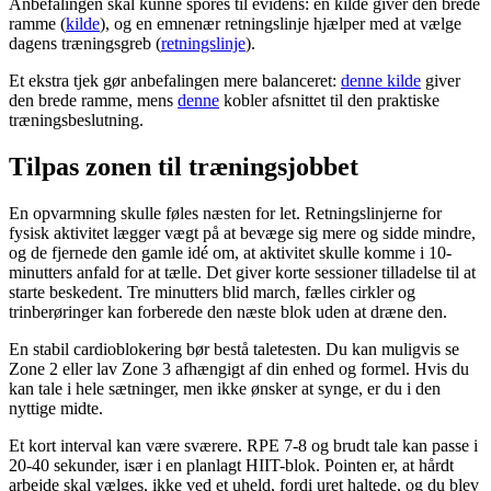
Anbefalingen skal kunne spores til evidens: en kilde giver den brede
ramme (
kilde
), og en emnenær retningslinje hjælper med at vælge
dagens træningsgreb (
retningslinje
).
Et ekstra tjek gør anbefalingen mere balanceret:
denne kilde
giver
den brede ramme, mens
denne
kobler afsnittet til den praktiske
træningsbeslutning.
Tilpas zonen til træningsjobbet
En opvarmning skulle føles næsten for let. Retningslinjerne for
fysisk aktivitet lægger vægt på at bevæge sig mere og sidde mindre,
og de fjernede den gamle idé om, at aktivitet skulle komme i 10-
minutters anfald for at tælle. Det giver korte sessioner tilladelse til at
starte beskedent. Tre minutters blid march, fælles cirkler og
trinberøringer kan forberede den næste blok uden at dræne den.
En stabil cardioblokering bør bestå taletesten. Du kan muligvis se
Zone 2 eller lav Zone 3 afhængigt af din enhed og formel. Hvis du
kan tale i hele sætninger, men ikke ønsker at synge, er du i den
nyttige midte.
Et kort interval kan være sværere. RPE 7-8 og brudt tale kan passe i
20-40 sekunder, især i en planlagt HIIT-blok. Pointen er, at hårdt
arbejde skal vælges, ikke ved et uheld, fordi uret haltede, og du blev