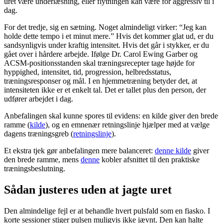
uret være underlæsning, eller flytningen kan være for aggressiv til i
dag.
For det tredje, sig en sætning. Noget almindeligt virker: “Jeg kan
holde dette tempo i et minut mere.” Hvis det kommer glat ud, er du
sandsynligvis under kraftig intensitet. Hvis det går i stykker, er du
gået over i hårdere arbejde. Ifølge Dr. Carol Ewing Garber og
ACSM-positionsstanden skal træningsrecepter tage højde for
hyppighed, intensitet, tid, progression, helbredsstatus,
træningsresponser og mål. I en hjemmetræning betyder det, at
intensiteten ikke er et enkelt tal. Det er tallet plus den person, der
udfører arbejdet i dag.
Anbefalingen skal kunne spores til evidens: en kilde giver den brede
ramme (
kilde
), og en emnenær retningslinje hjælper med at vælge
dagens træningsgreb (
retningslinje
).
Et ekstra tjek gør anbefalingen mere balanceret:
denne kilde
giver
den brede ramme, mens
denne
kobler afsnittet til den praktiske
træningsbeslutning.
Sådan justeres uden at jagte uret
Den almindelige fejl er at behandle hvert pulsfald som en fiasko. I
korte sessioner stiger pulsen muligvis ikke jævnt. Den kan halte