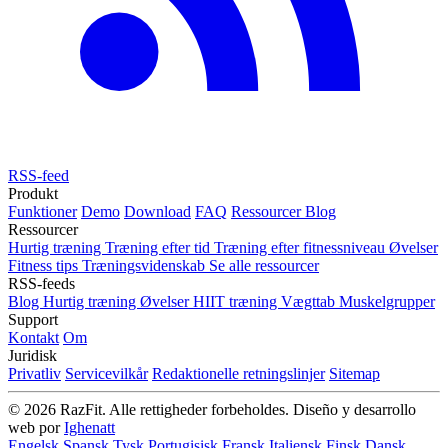
RSS-feed
Produkt
Funktioner
Demo
Download
FAQ
Ressourcer
Blog
Ressourcer
Hurtig træning
Træning efter tid
Træning efter fitnessniveau
Øvelser
Fitness tips
Træningsvidenskab
Se alle ressourcer
RSS-feeds
Blog
Hurtig træning
Øvelser
HIIT træning
Vægttab
Muskelgrupper
Support
Kontakt
Om
Juridisk
Privatliv
Servicevilkår
Redaktionelle retningslinjer
Sitemap
© 2026 RazFit. Alle rettigheder forbeholdes.
Diseño y desarrollo
web por
Ighenatt
Engelsk
Spansk
Tysk
Portugisisk
Fransk
Italiensk
Finsk
Dansk