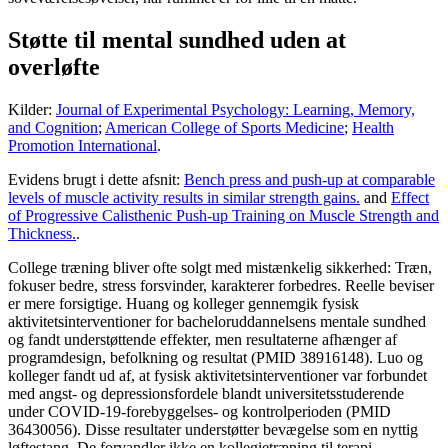
Støtte til mental sundhed uden at
overløfte
Kilder:
Journal of Experimental Psychology: Learning, Memory,
and Cognition
;
American College of Sports Medicine
;
Health
Promotion International
.
Evidens brugt i dette afsnit:
Bench press and push-up at comparable
levels of muscle activity results in similar strength gains.
and
Effect
of Progressive Calisthenic Push-up Training on Muscle Strength and
Thickness.
.
College træning bliver ofte solgt med mistænkelig sikkerhed: Træn,
fokuser bedre, stress forsvinder, karakterer forbedres. Reelle beviser
er mere forsigtige. Huang og kolleger gennemgik fysisk
aktivitetsinterventioner for bacheloruddannelsens mentale sundhed
og fandt understøttende effekter, men resultaterne afhænger af
programdesign, befolkning og resultat (PMID 38916148). Luo og
kolleger fandt ud af, at fysisk aktivitetsinterventioner var forbundet
med angst- og depressionsfordele blandt universitetsstuderende
under COVID-19-forebyggelses- og kontrolperioden (PMID
36430056). Disse resultater understøtter bevægelse som en nyttig
løftestang. De forvandler ikke en kollegietræning til terapi,