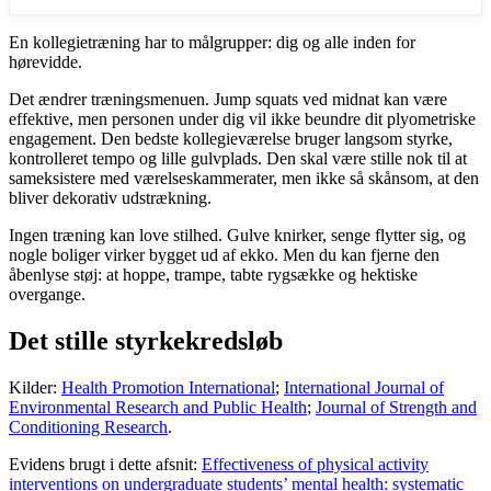
En kollegietræning har to målgrupper: dig og alle inden for
hørevidde.
Det ændrer træningsmenuen. Jump squats ved midnat kan være
effektive, men personen under dig vil ikke beundre dit plyometriske
engagement. Den bedste kollegieværelse bruger langsom styrke,
kontrolleret tempo og lille gulvplads. Den skal være stille nok til at
sameksistere med værelseskammerater, men ikke så skånsom, at den
bliver dekorativ udstrækning.
Ingen træning kan love stilhed. Gulve knirker, senge flytter sig, og
nogle boliger virker bygget ud af ekko. Men du kan fjerne den
åbenlyse støj: at hoppe, trampe, tabte rygsække og hektiske
overgange.
Det stille styrkekredsløb
Kilder:
Health Promotion International
;
International Journal of
Environmental Research and Public Health
;
Journal of Strength and
Conditioning Research
.
Evidens brugt i dette afsnit:
Effectiveness of physical activity
interventions on undergraduate students’ mental health: systematic