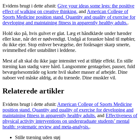
Evidens brugt i dette afsnit:
Give your ideas some legs: the positive
effect of walking on creative thinking.
and
American College of
Sports Medicine position stand. Quantity and quality of exercise for
developing and maintaining fitness in apparently healthy adults.
.
Hold sko på, hvis gulvet er glat. Læg et håndklæde under hænder
eller knæ, når det er nødvendigt. Undgå at forankre bånd til møbler,
du ikke ejer. Stop enhver bevægelse, der forårsager skarp smerte,
svimmelhed eller ustabilitet i leddene.
Mest af alt skal du ikke jage intensitet ved at tilføje effekt. En stille
træning kan stadig være hård. Langsomme gentagelser, pauser, fuld
bevægelsesområde og korte hvil skaber masser af arbejde. Dine
naboer ved måske aldrig, at du trænede. Dine muskler vil.
Relaterede artikler
Evidens brugt i dette afsnit:
American College of Sports Medicine
position stand. Quantity and quality of exercise for developing and
maintaining fitness in apparently healthy adults.
and
Effectiveness of
physical activity interventions on undergraduate students’ mental
health: systematic review and meta-analysis.
.
Stille træning uden støj