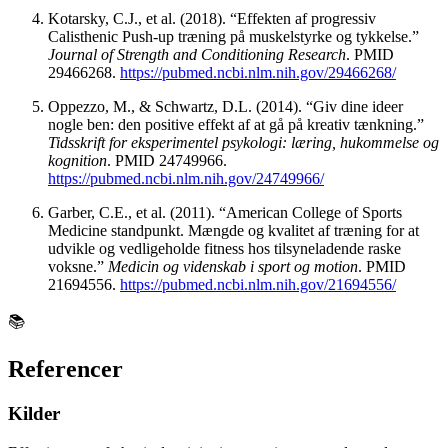
Kotarsky, C.J., et al. (2018). “Effekten af ​​progressiv
Calisthenic Push-up træning på muskelstyrke og tykkelse.”
Journal of Strength and Conditioning Research
. PMID
29466268.
https://pubmed.ncbi.nlm.nih.gov/29466268/
Oppezzo, M., & Schwartz, D.L. (2014). “Giv dine ideer
nogle ben: den positive effekt af at gå på kreativ tænkning.”
Tidsskrift for eksperimentel psykologi: læring, hukommelse og
kognition
. PMID 24749966.
https://pubmed.ncbi.nlm.nih.gov/24749966/
Garber, C.E., et al. (2011). “American College of Sports
Medicine standpunkt. Mængde og kvalitet af træning for at
udvikle og vedligeholde fitness hos tilsyneladende raske
voksne.”
Medicin og videnskab i sport og motion
. PMID
21694556.
https://pubmed.ncbi.nlm.nih.gov/21694556/
📚
Referencer
Kilder