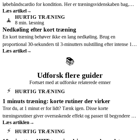
løbebåndscardio for kondition. Her er træningsvidenskaben bag,
Læs artikel
→
kort forklaret.
HURTIG TRÆNING
🧘
8 min. læsning
Nedkøling efter kort træning
En kort træning behøver ikke en lang nedkøling. Brug en
proportional 30-sekunders til 3-minutters nulstilling efter intense 1-
Læs artikel
→
10 minutters sessioner.
📚
Udforsk flere guider
Fortsæt med at udforske relaterede emner
⚡
HURTIG TRÆNING
1 minuts træning: korte rutiner der virker
Tror du, at 1 minut er for lidt? Tænk igen. Disse korte
træningsrutiner giver overraskende effekt og passer til begyndere og
Læs artiklen
→
travle dage.
⚡
HURTIG TRÆNING