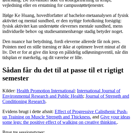
vejledning eller en erstatning for campusstøttetjenester.
Ifølge Ke Huang, hovedforfatter af bachelor-metaanalysen af ​​fysisk
aktivitet og mental sundhed, er den nyttige fortolkning forsigtig:
fysisk aktivitet kan understøtte elevernes mentale sundhed, mens
individuelle behov og studiesammenhænge stadig betyder noget.
Den nuance har betydning, fordi eleverne allerede får nok pres.
Pointen med en stille træning er ikke at optimere hvert minut af dit
liv. Det er for at give din krop en pålidelig udløsningsventil, når din
tidsplan er mærkelig, og dit værelse er lille.
Sådan får du det til at passe til et rigtigt
semester
Kilder:
Health Promotion International
;
International Journal of
Environmental Research and Public Health
;
Journal of Strength and
Conditioning Research
.
Evidens brugt i dette afsnit:
Effect of Progressive Calisthenic Push-
up Training on Muscle Strength and Thickness.
and
Give your ideas
some legs: the positive effect of walking on creative thinking.
.
Brug tre sessionstyper: