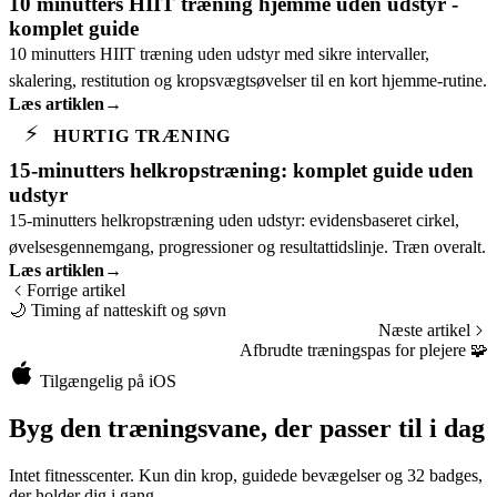
10 minutters HIIT træning hjemme uden udstyr -
komplet guide
10 minutters HIIT træning uden udstyr med sikre intervaller,
skalering, restitution og kropsvægtsøvelser til en kort hjemme-rutine.
Læs artiklen
→
⚡
HURTIG TRÆNING
15-minutters helkropstræning: komplet guide uden
udstyr
15-minutters helkropstræning uden udstyr: evidensbaseret cirkel,
øvelsesgennemgang, progressioner og resultattidslinje. Træn overalt.
Læs artiklen
→
Forrige artikel
🌙
Timing af natteskift og søvn
Næste artikel
Afbrudte træningspas for plejere
🧩
Tilgængelig på iOS
Byg den træningsvane, der passer til i dag
Intet fitnesscenter. Kun din krop, guidede bevægelser og 32 badges,
der holder dig i gang.