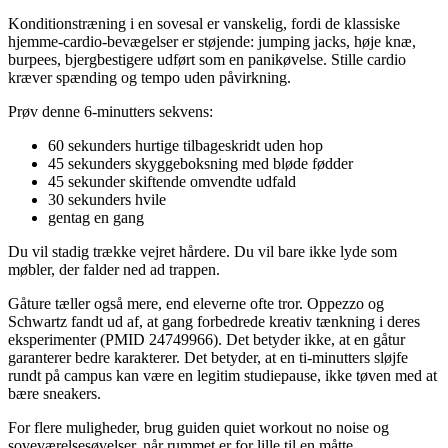
Konditionstræning i en sovesal er vanskelig, fordi de klassiske
hjemme-cardio-bevægelser er støjende: jumping jacks, høje knæ,
burpees, bjergbestigere udført som en panikøvelse. Stille cardio
kræver spænding og tempo uden påvirkning.
Prøv denne 6-minutters sekvens:
60 sekunders hurtige tilbageskridt uden hop
45 sekunders skyggeboksning med bløde fødder
45 sekunder skiftende omvendte udfald
30 sekunders hvile
gentag en gang
Du vil stadig trække vejret hårdere. Du vil bare ikke lyde som
møbler, der falder ned ad trappen.
Gåture tæller også mere, end eleverne ofte tror. Oppezzo og
Schwartz fandt ud af, at gang forbedrede kreativ tænkning i deres
eksperimenter (PMID 24749966). Det betyder ikke, at en gåtur
garanterer bedre karakterer. Det betyder, at en ti-minutters sløjfe
rundt på campus kan være en legitim studiepause, ikke tøven med at
bære sneakers.
For flere muligheder, brug guiden quiet workout no noise og
soveværelsesøvelser, når rummet er for lille til en måtte.