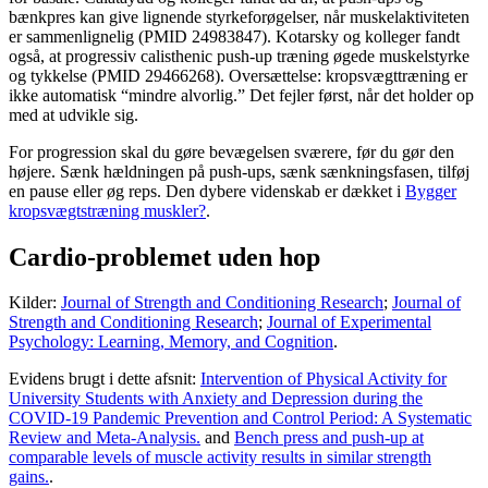
bænkpres kan give lignende styrkeforøgelser, når muskelaktiviteten
er sammenlignelig (PMID 24983847). Kotarsky og kolleger fandt
også, at progressiv calisthenic push-up træning øgede muskelstyrke
og tykkelse (PMID 29466268). Oversættelse: kropsvægttræning er
ikke automatisk “mindre alvorlig.” Det fejler først, når det holder op
med at udvikle sig.
For progression skal du gøre bevægelsen sværere, før du gør den
højere. Sænk hældningen på push-ups, sænk sænkningsfasen, tilføj
en pause eller øg reps. Den dybere videnskab er dækket i
Bygger
kropsvægtstræning muskler?
.
Cardio-problemet uden hop
Kilder:
Journal of Strength and Conditioning Research
;
Journal of
Strength and Conditioning Research
;
Journal of Experimental
Psychology: Learning, Memory, and Cognition
.
Evidens brugt i dette afsnit:
Intervention of Physical Activity for
University Students with Anxiety and Depression during the
COVID-19 Pandemic Prevention and Control Period: A Systematic
Review and Meta-Analysis.
and
Bench press and push-up at
comparable levels of muscle activity results in similar strength
gains.
.