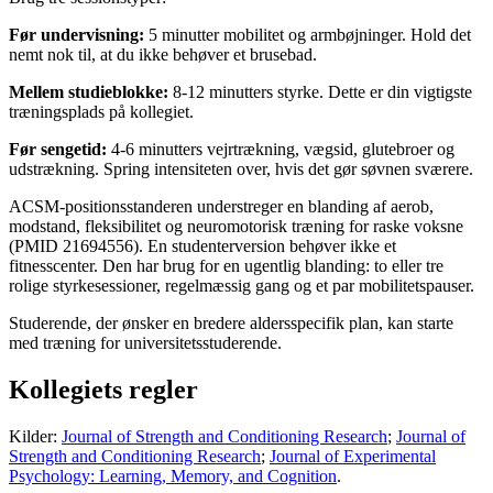
Før undervisning:
5 minutter mobilitet og armbøjninger. Hold det
nemt nok til, at du ikke behøver et brusebad.
Mellem studieblokke:
8-12 minutters styrke. Dette er din vigtigste
træningsplads på kollegiet.
Før sengetid:
4-6 minutters vejrtrækning, vægsid, glutebroer og
udstrækning. Spring intensiteten over, hvis det gør søvnen sværere.
ACSM-positionsstanderen understreger en blanding af aerob,
modstand, fleksibilitet og neuromotorisk træning for raske voksne
(PMID 21694556). En studenterversion behøver ikke et
fitnesscenter. Den har brug for en ugentlig blanding: to eller tre
rolige styrkesessioner, regelmæssig gang og et par mobilitetspauser.
Studerende, der ønsker en bredere aldersspecifik plan, kan starte
med træning for universitetsstuderende.
Kollegiets regler
Kilder:
Journal of Strength and Conditioning Research
;
Journal of
Strength and Conditioning Research
;
Journal of Experimental
Psychology: Learning, Memory, and Cognition
.