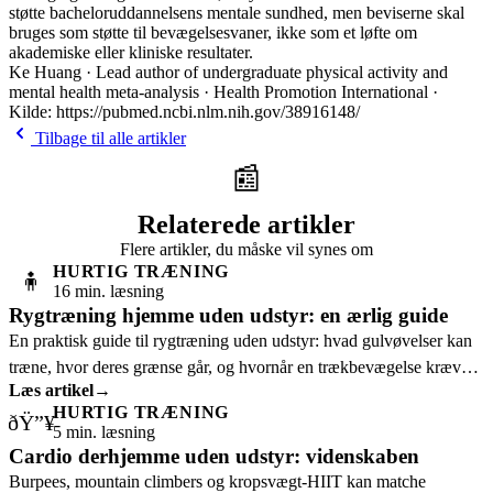
støtte bacheloruddannelsens mentale sundhed, men beviserne skal
bruges som støtte til bevægelsesvaner, ikke som et løfte om
akademiske eller kliniske resultater.
Ke Huang · Lead author of undergraduate physical activity and
mental health meta-analysis · Health Promotion International ·
Kilde: https://pubmed.ncbi.nlm.nih.gov/38916148/
Tilbage til alle artikler
📰
Relaterede artikler
Flere artikler, du måske vil synes om
HURTIG TRÆNING
🧍
16 min. læsning
Rygtræning hjemme uden udstyr: en ærlig guide
En praktisk guide til rygtræning uden udstyr: hvad gulvøvelser kan
træne, hvor deres grænse går, og hvornår en trækbevægelse kræver
Læs artikel
→
mere modstand.
HURTIG TRÆNING
ðŸ”¥
5 min. læsning
Cardio derhjemme uden udstyr: videnskaben
Burpees, mountain climbers og kropsvægt-HIIT kan matche