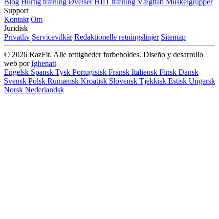
Blog
Hurtig træning
Øvelser
HIIT træning
Vægttab
Muskelgrupper
Support
Kontakt
Om
Juridisk
Privatliv
Servicevilkår
Redaktionelle retningslinjer
Sitemap
© 2026 RazFit. Alle rettigheder forbeholdes.
Diseño y desarrollo
web por
Ighenatt
Engelsk
Spansk
Tysk
Portugisisk
Fransk
Italiensk
Finsk
Dansk
Svensk
Polsk
Rumænsk
Kroatisk
Slovensk
Tjekkisk
Estisk
Ungarsk
Norsk
Nederlandsk