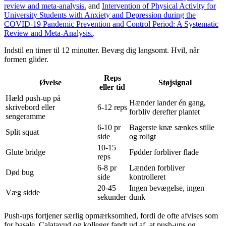
review and meta-analysis.
and
Intervention of Physical Activity for
University Students with Anxiety and Depression during the
COVID-19 Pandemic Prevention and Control Period: A Systematic
Review and Meta-Analysis.
.
Indstil en timer til 12 minutter. Bevæg dig langsomt. Hvil, når
formen glider.
Reps
Øvelse
Støjsignal
eller tid
Hæld push-up på
Hænder lander én gang,
skrivebord eller
6-12 reps
forbliv derefter plantet
sengeramme
6-10 pr
Bagerste knæ sænkes stille
Split squat
side
og roligt
10-15
Glute bridge
Fødder forbliver flade
reps
6-8 pr
Lænden forbliver
Død bug
side
kontrolleret
20-45
Ingen bevægelse, ingen
Væg sidde
sekunder
dunk
Push-ups fortjener særlig opmærksomhed, fordi de ofte afvises som
for basale. Calatayud og kolleger fandt ud af, at push-ups og