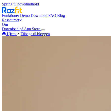
Spring til hovedindhold
Funktioner
Demo
Download
FAQ
Blog
Ressourcer
Om
Download på App Store
Hjem
Tilbage til bloggen