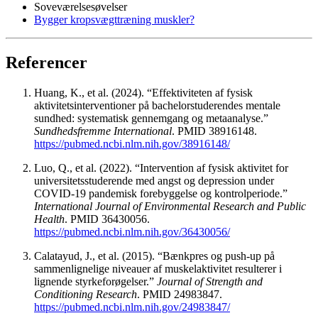
Soveværelsesøvelser
Bygger kropsvægttræning muskler?
Referencer
Huang, K., et al. (2024). “Effektiviteten af ​​fysisk
aktivitetsinterventioner på bachelorstuderendes mentale
sundhed: systematisk gennemgang og metaanalyse.”
Sundhedsfremme International
. PMID 38916148.
https://pubmed.ncbi.nlm.nih.gov/38916148/
Luo, Q., et al. (2022). “Intervention af fysisk aktivitet for
universitetsstuderende med angst og depression under
COVID-19 pandemisk forebyggelse og kontrolperiode.”
International Journal of Environmental Research and Public
Health
. PMID 36430056.
https://pubmed.ncbi.nlm.nih.gov/36430056/
Calatayud, J., et al. (2015). “Bænkpres og push-up på
sammenlignelige niveauer af muskelaktivitet resulterer i
lignende styrkeforøgelser.”
Journal of Strength and
Conditioning Research
. PMID 24983847.
https://pubmed.ncbi.nlm.nih.gov/24983847/