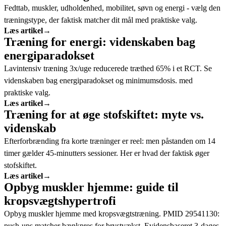
Fedttab, muskler, udholdenhed, mobilitet, søvn og energi - vælg den
træningstype, der faktisk matcher dit mål med praktiske valg.
Læs artikel
→
Træning for energi: videnskaben bag
energiparadokset
Lavintensiv træning 3x/uge reducerede træthed 65% i et RCT. Se
videnskaben bag energiparadokset og minimumsdosis. med
praktiske valg.
Læs artikel
→
Træning for at øge stofskiftet: myte vs.
videnskab
Efterforbrænding fra korte træninger er reel: men påstanden om 14
timer gælder 45-minutters sessioner. Her er hvad der faktisk øger
stofskiftet.
Læs artikel
→
Opbyg muskler hjemme: guide til
kropsvægtshypertrofi
Opbyg muskler hjemme med kropsvægtstræning. PMID 29541130:
push-ups matcher bænkpres for brystvækst. Evidensbaseret 3-dages