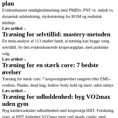
plan
Evidensbaseret smidighedstræning med PMIDs: PNF vs. statisk vs.
dynamisk udstrækning, styrketræning for ROM og realistisk
tidslinje.
Læs artikel
→
Træning for selvtillid: mastery-metoden
En meta-analyse af 113 studier fandt, at træning kan bygge varig
selvtillid. Se den evidensbaserede kropsvægtplan. med praktiske
valg.
Læs artikel
→
Træning for en stærk core: 7 bedste
øvelser
Træning for stærk core: 7 kropsvægtsøvelser rangeret efter EMG-
evidens. Planke, dead bug, hollow body hold og mere: uden udstyr.
Læs artikel
→
Træning for udholdenhed: byg VO2max
uden gym
Byg kardiovaskulær udholdenhed med kropsvægt-HIIT. Forskning
viser, at HIIT forbedrer VO2max mere end steady cardio. med