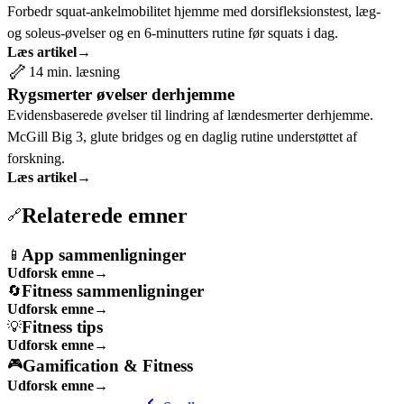
Forbedr squat-ankelmobilitet hjemme med dorsifleksionstest, læg-
og soleus-øvelser og en 6-minutters rutine før squats i dag.
Læs artikel
→
🦴
14 min. læsning
Rygsmerter øvelser derhjemme
Evidensbaserede øvelser til lindring af lændesmerter derhjemme.
McGill Big 3, glute bridges og en daglig rutine understøttet af
forskning.
Læs artikel
→
Relaterede emner
🔗
App sammenligninger
📱
Udforsk emne
→
Fitness sammenligninger
🔄
Udforsk emne
→
Fitness tips
💡
Udforsk emne
→
Gamification & Fitness
🎮
Udforsk emne
→