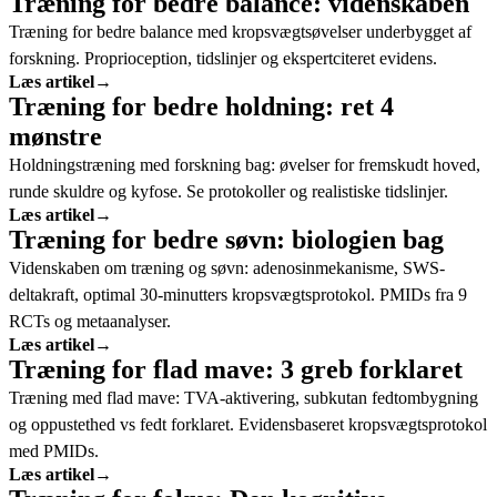
Træning for bedre balance: videnskaben
Træning for bedre balance med kropsvægtsøvelser underbygget af
forskning. Proprioception, tidslinjer og ekspertciteret evidens.
Læs artikel
→
Træning for bedre holdning: ret 4
mønstre
Holdningstræning med forskning bag: øvelser for fremskudt hoved,
runde skuldre og kyfose. Se protokoller og realistiske tidslinjer.
Læs artikel
→
Træning for bedre søvn: biologien bag
Videnskaben om træning og søvn: adenosinmekanisme, SWS-
deltakraft, optimal 30-minutters kropsvægtsprotokol. PMIDs fra 9
RCTs og metaanalyser.
Læs artikel
→
Træning for flad mave: 3 greb forklaret
Træning med flad mave: TVA-aktivering, subkutan fedtombygning
og oppustethed vs fedt forklaret. Evidensbaseret kropsvægtsprotokol
med PMIDs.
Læs artikel
→