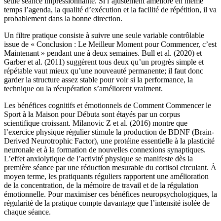
seule séance impressionnante. Si l’ajustement améliore en même
temps l’agenda, la qualité d’exécution et la facilité de répétition, il va
probablement dans la bonne direction.
Un filtre pratique consiste à suivre une seule variable contrôlable
issue de « Conclusion : Le Meilleur Moment pour Commencer, c’est
Maintenant » pendant une à deux semaines. Bull et al. (2020) et
Garber et al. (2011) suggèrent tous deux qu’un progrès simple et
répétable vaut mieux qu’une nouveauté permanente; il faut donc
garder la structure assez stable pour voir si la performance, la
technique ou la récupération s’améliorent vraiment.
Les bénéfices cognitifs et émotionnels de Comment Commencer le
Sport à la Maison pour Débuta sont étayés par un corpus
scientifique croissant. Milanovic Z et al. (2016) montre que
l’exercice physique régulier stimule la production de BDNF (Brain-
Derived Neurotrophic Factor), une protéine essentielle à la plasticité
neuronale et à la formation de nouvelles connexions synaptiques.
L’effet anxiolytique de l’activité physique se manifeste dès la
première séance par une réduction mesurable du cortisol circulant. À
moyen terme, les pratiquants réguliers rapportent une amélioration
de la concentration, de la mémoire de travail et de la régulation
émotionnelle. Pour maximiser ces bénéfices neuropsychologiques, la
régularité de la pratique compte davantage que l’intensité isolée de
chaque séance.