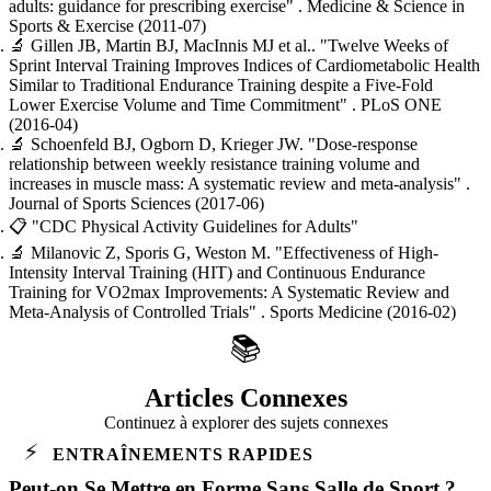
adults: guidance for prescribing exercise"
. Medicine & Science in
Sports & Exercise
(2011-07)
🔬
Gillen JB, Martin BJ, MacInnis MJ et al..
"Twelve Weeks of
Sprint Interval Training Improves Indices of Cardiometabolic Health
Similar to Traditional Endurance Training despite a Five-Fold
Lower Exercise Volume and Time Commitment"
. PLoS ONE
(2016-04)
🔬
Schoenfeld BJ, Ogborn D, Krieger JW.
"Dose-response
relationship between weekly resistance training volume and
increases in muscle mass: A systematic review and meta-analysis"
.
Journal of Sports Sciences
(2017-06)
📋
"CDC Physical Activity Guidelines for Adults"
🔬
Milanovic Z, Sporis G, Weston M.
"Effectiveness of High-
Intensity Interval Training (HIT) and Continuous Endurance
Training for VO2max Improvements: A Systematic Review and
Meta-Analysis of Controlled Trials"
. Sports Medicine
(2016-02)
📚
Articles Connexes
Continuez à explorer des sujets connexes
⚡
ENTRAÎNEMENTS RAPIDES
Peut-on Se Mettre en Forme Sans Salle de Sport ?