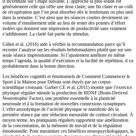
d’incertitude sur l’étape suivante. L’approche la plus solide est
généralement celle qui offre une dose claire, une fin claire et un coût
de récupération que l’on peut absorber dès le lendemain ou plus tard
dans la semaine. C’est ainsi que les séances courtes deviennent un
volume d’entraînement utile au lieu de rester des pointes d’effort
isolées qui donnent une impression de productivité sans vraiment
s’additionner. La clarté fait partie du stimulus.
Gillen et al. (2016) aide à vérifier la recommandation parce qu’il
recentre l’analyse sur les résultats hebdomadaires plutôt que sur une
seule séance impressionnante. Si l’ajustement améliore en même
temps l’agenda, la qualité d’exécution et la facilité de répétition, il va
probablement dans la bonne direction.
Les bénéfices cognitifs et émotionnels de Comment Commencer le
Sport à la Maison pour Débuta sont étayés par un corpus
scientifique croissant. Garber CE et al. (2011) montre que l’exercice
physique régulier stimule la production de BDNF (Brain-Derived
Neurotrophic Factor), une protéine essentielle à la plasticité
neuronale et à la formation de nouvelles connexions synaptiques.
L’effet anxiolytique de l’activité physique se manifeste dès la
première séance par une réduction mesurable du cortisol circulant. À
moyen terme, les pratiquants réguliers rapportent une amélioration
de la concentration, de la mémoire de travail et de la régulation
émotionnelle. Pour maximiser ces bénéfices neuropsychologiques, la