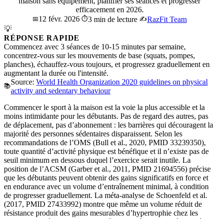
maison sans équipement, planifier ses séances et progresser
efficacement en 2026.
12 févr. 2026
📅
⏱️
3 min de lecture
✍️
RazFit Team
💡
RÉPONSE RAPIDE
Commencez avec 3 séances de 10-15 minutes par semaine,
concentrez-vous sur les mouvements de base (squats, pompes,
planches), échauffez-vous toujours, et progressez graduellement en
augmentant la durée ou l'intensité.
Source:
World Health Organization 2020 guidelines on physical
📚
activity and sedentary behaviour
Commencer le sport à la maison est la voie la plus accessible et la
moins intimidante pour les débutants. Pas de regard des autres, pas
de déplacement, pas d’abonnement : les barrières qui découragent la
majorité des personnes sédentaires disparaissent. Selon les
recommandations de l’OMS (Bull et al., 2020, PMID 33239350),
toute quantité d’activité physique est bénéfique et il n’existe pas de
seuil minimum en dessous duquel l’exercice serait inutile. La
position de l’ACSM (Garber et al., 2011, PMID 21694556) précise
que les débutants peuvent obtenir des gains significatifs en force et
en endurance avec un volume d’entraînement minimal, à condition
de progresser graduellement. La méta-analyse de Schoenfeld et al.
(2017, PMID 27433992) montre que même un volume réduit de
résistance produit des gains mesurables d’hypertrophie chez les