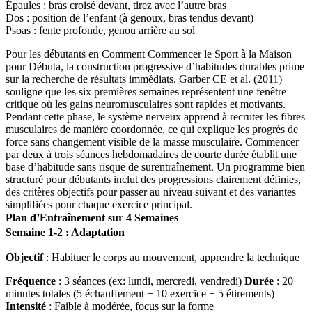
Épaules : bras croisé devant, tirez avec l’autre bras
Dos : position de l’enfant (à genoux, bras tendus devant)
Psoas : fente profonde, genou arrière au sol
Pour les débutants en Comment Commencer le Sport à la Maison
pour Débuta, la construction progressive d’habitudes durables prime
sur la recherche de résultats immédiats. Garber CE et al. (2011)
souligne que les six premières semaines représentent une fenêtre
critique où les gains neuromusculaires sont rapides et motivants.
Pendant cette phase, le système nerveux apprend à recruter les fibres
musculaires de manière coordonnée, ce qui explique les progrès de
force sans changement visible de la masse musculaire. Commencer
par deux à trois séances hebdomadaires de courte durée établit une
base d’habitude sans risque de surentraînement. Un programme bien
structuré pour débutants inclut des progressions clairement définies,
des critères objectifs pour passer au niveau suivant et des variantes
simplifiées pour chaque exercice principal.
Plan d’Entraînement sur 4 Semaines
Semaine 1-2 : Adaptation
Objectif
: Habituer le corps au mouvement, apprendre la technique
Fréquence
: 3 séances (ex: lundi, mercredi, vendredi)
Durée
: 20
minutes totales (5 échauffement + 10 exercice + 5 étirements)
Intensité
: Faible à modérée, focus sur la forme