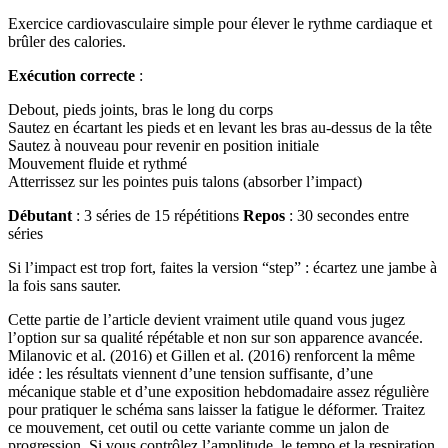
Exercice cardiovasculaire simple pour élever le rythme cardiaque et
brûler des calories.
Exécution correcte
:
Debout, pieds joints, bras le long du corps
Sautez en écartant les pieds et en levant les bras au-dessus de la tête
Sautez à nouveau pour revenir en position initiale
Mouvement fluide et rythmé
Atterrissez sur les pointes puis talons (absorber l’impact)
Débutant
: 3 séries de 15 répétitions
Repos
: 30 secondes entre
séries
Si l’impact est trop fort, faites la version “step” : écartez une jambe à
la fois sans sauter.
Cette partie de l’article devient vraiment utile quand vous jugez
l’option sur sa qualité répétable et non sur son apparence avancée.
Milanovic et al. (2016) et Gillen et al. (2016) renforcent la même
idée : les résultats viennent d’une tension suffisante, d’une
mécanique stable et d’une exposition hebdomadaire assez régulière
pour pratiquer le schéma sans laisser la fatigue le déformer. Traitez
ce mouvement, cet outil ou cette variante comme un jalon de
progression. Si vous contrôlez l’amplitude, le tempo et la respiration