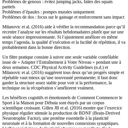
Problèmes de genoux : évitez jumping jacks, faites des squats
partiels
Problèmes d’épaules : pompes murales uniquement
Problèmes de dos : focus sur le gainage et renforcement sans impact
Milanovic et al. (2016) aide à vérifier la recommandation parce qu’il
recentre l’analyse sur les résultats hebdomadaires plutôt que sur une
seule séance impressionnante. Si l’ajustement améliore en même
temps l’agenda, la qualité d’exécution et la facilité de répétition, il va
probablement dans la bonne direction.
Un filtre pratique consiste à suivre une seule variable contrôlable
issue de « Adapter l’Entraînement à Votre Niveau » pendant une à
deux semaines. CDC Physical Activity Guidelines (n.d.) et
Milanovic et al. (2016) suggèrent tous deux qu’un progrès simple et
répétable vaut mieux qu’une nouveauté permanente; il faut donc
garder la structure assez stable pour voir si la performance, la
technique ou la récupération s’améliorent vraiment.
Les bénéfices cognitifs et émotionnels de Comment Commencer le
Sport à la Maison pour Débuta sont étayés par un corpus
scientifique croissant. Gillen JB et al. (2016) montre que l’exercice
physique régulier stimule la production de BDNF (Brain-Derived
Neurotrophic Factor), une protéine essentielle à la plasticité
neuronale et à la formation de nouvelles connexions synaptiques.