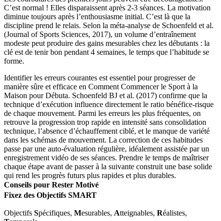
C’est normal ! Elles disparaissent après 2-3 séances. La motivation
diminue toujours après l’enthousiasme initial. C’est là que la
discipline prend le relais. Selon la méta-analyse de Schoenfeld et al.
(Journal of Sports Sciences, 2017), un volume d’entraînement
modeste peut produire des gains mesurables chez les débutants : la
clé est de tenir bon pendant 4 semaines, le temps que l’habitude se
forme.
Identifier les erreurs courantes est essentiel pour progresser de
manière sûre et efficace en Comment Commencer le Sport à la
Maison pour Débuta. Schoenfeld BJ et al. (2017) confirme que la
technique d’exécution influence directement le ratio bénéfice-risque
de chaque mouvement. Parmi les erreurs les plus fréquentes, on
retrouve la progression trop rapide en intensité sans consolidation
technique, l’absence d’échauffement ciblé, et le manque de variété
dans les schémas de mouvement. La correction de ces habitudes
passe par une auto-évaluation régulière, idéalement assistée par un
enregistrement vidéo de ses séances. Prendre le temps de maîtriser
chaque étape avant de passer à la suivante construit une base solide
qui rend les progrès futurs plus rapides et plus durables.
Conseils pour Rester Motivé
Fixez des Objectifs SMART
Objectifs
S
pécifiques,
M
esurables,
A
tteignables,
R
éalistes,