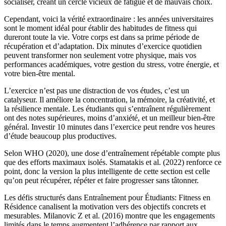
socialiser, créant un cercle vicieux de fatigue et de mauvais choix.
Cependant, voici la vérité extraordinaire : les années universitaires
sont le moment idéal pour établir des habitudes de fitness qui
dureront toute la vie. Votre corps est dans sa prime période de
récupération et d’adaptation. Dix minutes d’exercice quotidien
peuvent transformer non seulement votre physique, mais vos
performances académiques, votre gestion du stress, votre énergie, et
votre bien-être mental.
L’exercice n’est pas une distraction de vos études, c’est un
catalyseur. Il améliore la concentration, la mémoire, la créativité, et
la résilience mentale. Les étudiants qui s’entraînent régulièrement
ont des notes supérieures, moins d’anxiété, et un meilleur bien-être
général. Investir 10 minutes dans l’exercice peut rendre vos heures
d’étude beaucoup plus productives.
Selon WHO (2020), une dose d’entraînement répétable compte plus
que des efforts maximaux isolés. Stamatakis et al. (2022) renforce ce
point, donc la version la plus intelligente de cette section est celle
qu’on peut récupérer, répéter et faire progresser sans tâtonner.
Les défis structurés dans Entraînement pour Étudiants: Fitness en
Résidence canalisent la motivation vers des objectifs concrets et
mesurables. Milanovic Z et al. (2016) montre que les engagements
limités dans le temps augmentent l’adhérence par rapport aux