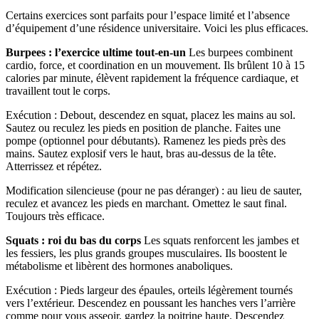
Certains exercices sont parfaits pour l’espace limité et l’absence
d’équipement d’une résidence universitaire. Voici les plus efficaces.
Burpees : l’exercice ultime tout-en-un
Les burpees combinent
cardio, force, et coordination en un mouvement. Ils brûlent 10 à 15
calories par minute, élèvent rapidement la fréquence cardiaque, et
travaillent tout le corps.
Exécution : Debout, descendez en squat, placez les mains au sol.
Sautez ou reculez les pieds en position de planche. Faites une
pompe (optionnel pour débutants). Ramenez les pieds près des
mains. Sautez explosif vers le haut, bras au-dessus de la tête.
Atterrissez et répétez.
Modification silencieuse (pour ne pas déranger) : au lieu de sauter,
reculez et avancez les pieds en marchant. Omettez le saut final.
Toujours très efficace.
Squats : roi du bas du corps
Les squats renforcent les jambes et
les fessiers, les plus grands groupes musculaires. Ils boostent le
métabolisme et libèrent des hormones anaboliques.
Exécution : Pieds largeur des épaules, orteils légèrement tournés
vers l’extérieur. Descendez en poussant les hanches vers l’arrière
comme pour vous asseoir, gardez la poitrine haute. Descendez