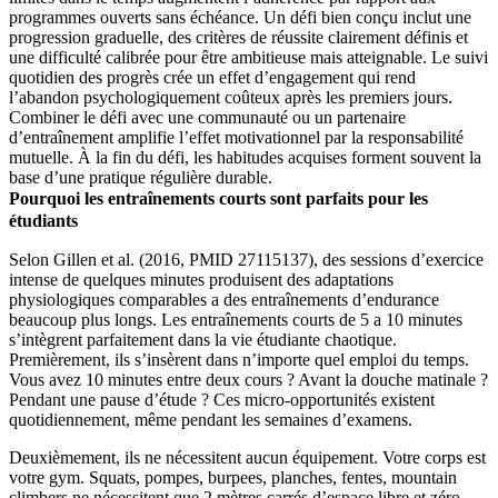
programmes ouverts sans échéance. Un défi bien conçu inclut une
progression graduelle, des critères de réussite clairement définis et
une difficulté calibrée pour être ambitieuse mais atteignable. Le suivi
quotidien des progrès crée un effet d’engagement qui rend
l’abandon psychologiquement coûteux après les premiers jours.
Combiner le défi avec une communauté ou un partenaire
d’entraînement amplifie l’effet motivationnel par la responsabilité
mutuelle. À la fin du défi, les habitudes acquises forment souvent la
base d’une pratique régulière durable.
Pourquoi les entraînements courts sont parfaits pour les
étudiants
Selon Gillen et al. (2016, PMID 27115137), des sessions d’exercice
intense de quelques minutes produisent des adaptations
physiologiques comparables a des entraînements d’endurance
beaucoup plus longs. Les entraînements courts de 5 a 10 minutes
s’intègrent parfaitement dans la vie étudiante chaotique.
Premièrement, ils s’insèrent dans n’importe quel emploi du temps.
Vous avez 10 minutes entre deux cours ? Avant la douche matinale ?
Pendant une pause d’étude ? Ces micro-opportunités existent
quotidiennement, même pendant les semaines d’examens.
Deuxièmement, ils ne nécessitent aucun équipement. Votre corps est
votre gym. Squats, pompes, burpees, planches, fentes, mountain
climbers ne nécessitent que 2 mètres carrés d’espace libre et zéro