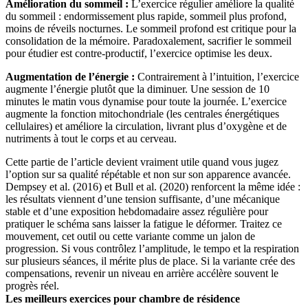
Amélioration du sommeil :
L’exercice régulier améliore la qualité
du sommeil : endormissement plus rapide, sommeil plus profond,
moins de réveils nocturnes. Le sommeil profond est critique pour la
consolidation de la mémoire. Paradoxalement, sacrifier le sommeil
pour étudier est contre-productif, l’exercice optimise les deux.
Augmentation de l’énergie :
Contrairement à l’intuition, l’exercice
augmente l’énergie plutôt que la diminuer. Une session de 10
minutes le matin vous dynamise pour toute la journée. L’exercice
augmente la fonction mitochondriale (les centrales énergétiques
cellulaires) et améliore la circulation, livrant plus d’oxygène et de
nutriments à tout le corps et au cerveau.
Cette partie de l’article devient vraiment utile quand vous jugez
l’option sur sa qualité répétable et non sur son apparence avancée.
Dempsey et al. (2016) et Bull et al. (2020) renforcent la même idée :
les résultats viennent d’une tension suffisante, d’une mécanique
stable et d’une exposition hebdomadaire assez régulière pour
pratiquer le schéma sans laisser la fatigue le déformer. Traitez ce
mouvement, cet outil ou cette variante comme un jalon de
progression. Si vous contrôlez l’amplitude, le tempo et la respiration
sur plusieurs séances, il mérite plus de place. Si la variante crée des
compensations, revenir un niveau en arrière accélère souvent le
progrès réel.
Les meilleurs exercices pour chambre de résidence