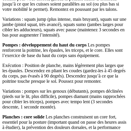
jusqu’à ce que les cuisses soient parallèles au sol (ou plus bas si
votre mobilité le permet). Remontez en poussant par les talons.
Variations : squats jump (plus intense, mais bruyant), squats sur une
jambe (pistol squat, très avancé), squats sumo (jambes larges pour
cibler les adducteurs), squats avec pause (maintenez 3 secondes en
bas pour augmenter l’intensité).
Pompes : développement du haut du corps
Les pompes
renforcent la poitrine, les épaules, les triceps, et le core. Elles sont
l’exercice de base du haut du corps sans équipement.
Exécution : Position de planche, mains légèrement plus larges que
les épaules. Descendez en pliant les coudes (gardez-les à 45 degrés
du corps, pas évasés à 90 degrés). Descendez jusqu’à ce que la
poitrine touche presque le sol. Poussez pour remonter.
Variations : pompes sur les genoux (débutants), pompes déclinées
(pieds sur le lit, plus difficile), pompes diamant (mains rapprochées
pour cibler les triceps), pompes avec tempo lent (3 secondes
descente, 1 seconde montée).
Planches : core solide
Les planches construisent un core fort,
essentiel pour la posture (important quand on passe des heures assis
à étudier), la prévention des douleurs dorsales, et la performance