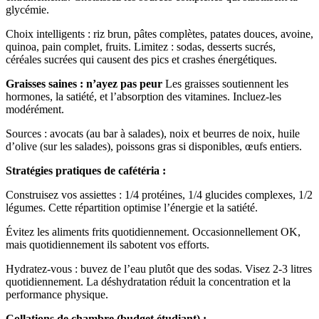
glycémie.
Choix intelligents : riz brun, pâtes complètes, patates douces, avoine,
quinoa, pain complet, fruits. Limitez : sodas, desserts sucrés,
céréales sucrées qui causent des pics et crashes énergétiques.
Graisses saines : n’ayez pas peur
Les graisses soutiennent les
hormones, la satiété, et l’absorption des vitamines. Incluez-les
modérément.
Sources : avocats (au bar à salades), noix et beurres de noix, huile
d’olive (sur les salades), poissons gras si disponibles, œufs entiers.
Stratégies pratiques de cafétéria :
Construisez vos assiettes : 1/4 protéines, 1/4 glucides complexes, 1/2
légumes. Cette répartition optimise l’énergie et la satiété.
Évitez les aliments frits quotidiennement. Occasionnellement OK,
mais quotidiennement ils sabotent vos efforts.
Hydratez-vous : buvez de l’eau plutôt que des sodas. Visez 2-3 litres
quotidiennement. La déshydratation réduit la concentration et la
performance physique.
Collations de chambre (budget étudiant) :