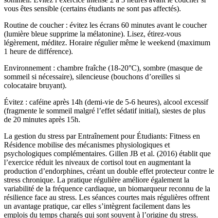
vous êtes sensible (certains étudiants ne sont pas affectés).
Routine de coucher : évitez les écrans 60 minutes avant le coucher
(lumière bleue supprime la mélatonine). Lisez, étirez-vous
légèrement, méditez. Horaire régulier même le weekend (maximum
1 heure de différence).
Environnement : chambre fraîche (18-20°C), sombre (masque de
sommeil si nécessaire), silencieuse (bouchons d’oreilles si
colocataire bruyant).
Évitez : caféine après 14h (demi-vie de 5-6 heures), alcool excessif
(fragmente le sommeil malgré l’effet sédatif initial), siestes de plus
de 20 minutes après 15h.
La gestion du stress par Entraînement pour Étudiants: Fitness en
Résidence mobilise des mécanismes physiologiques et
psychologiques complémentaires. Gillen JB et al. (2016) établit que
l’exercice réduit les niveaux de cortisol tout en augmentant la
production d’endorphines, créant un double effet protecteur contre le
stress chronique. La pratique régulière améliore également la
variabilité de la fréquence cardiaque, un biomarqueur reconnu de la
résilience face au stress. Les séances courtes mais régulières offrent
un avantage pratique, car elles s’intègrent facilement dans les
emplois du temps chargés qui sont souvent à l’origine du stress.