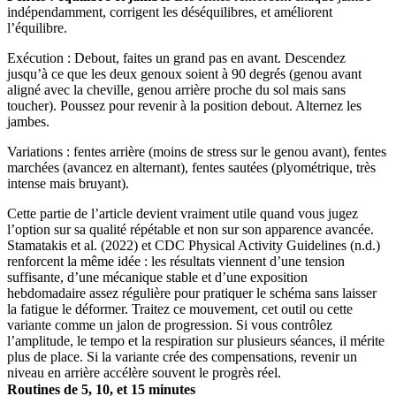
indépendamment, corrigent les déséquilibres, et améliorent
l’équilibre.
Exécution : Debout, faites un grand pas en avant. Descendez
jusqu’à ce que les deux genoux soient à 90 degrés (genou avant
aligné avec la cheville, genou arrière proche du sol mais sans
toucher). Poussez pour revenir à la position debout. Alternez les
jambes.
Variations : fentes arrière (moins de stress sur le genou avant), fentes
marchées (avancez en alternant), fentes sautées (plyométrique, très
intense mais bruyant).
Cette partie de l’article devient vraiment utile quand vous jugez
l’option sur sa qualité répétable et non sur son apparence avancée.
Stamatakis et al. (2022) et CDC Physical Activity Guidelines (n.d.)
renforcent la même idée : les résultats viennent d’une tension
suffisante, d’une mécanique stable et d’une exposition
hebdomadaire assez régulière pour pratiquer le schéma sans laisser
la fatigue le déformer. Traitez ce mouvement, cet outil ou cette
variante comme un jalon de progression. Si vous contrôlez
l’amplitude, le tempo et la respiration sur plusieurs séances, il mérite
plus de place. Si la variante crée des compensations, revenir un
niveau en arrière accélère souvent le progrès réel.
Routines de 5, 10, et 15 minutes