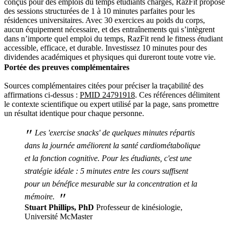
conçus pour des emplois du temps étudiants chargés, RazFit propose
des sessions structurées de 1 à 10 minutes parfaites pour les
résidences universitaires. Avec 30 exercices au poids du corps,
aucun équipement nécessaire, et des entraînements qui s’intègrent
dans n’importe quel emploi du temps, RazFit rend le fitness étudiant
accessible, efficace, et durable. Investissez 10 minutes pour des
dividendes académiques et physiques qui dureront toute votre vie.
Portée des preuves complémentaires
Sources complémentaires citées pour préciser la traçabilité des
affirmations ci-dessus :
PMID 24791918
. Ces références délimitent
le contexte scientifique ou expert utilisé par la page, sans promettre
un résultat identique pour chaque personne.
"
Les 'exercise snacks' de quelques minutes répartis
dans la journée améliorent la santé cardiométabolique
et la fonction cognitive. Pour les étudiants, c'est une
stratégie idéale : 5 minutes entre les cours suffisent
pour un bénéfice mesurable sur la concentration et la
"
mémoire.
Stuart Phillips, PhD
Professeur de kinésiologie,
Université McMaster