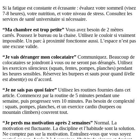
Si la fatigue est constante et écrasante : évaluez votre sommeil (visez
7-8 heures), votre nutrition, et votre niveau de stress. Consultez les
services de santé universitaire si nécessaire.
“Ma chambre est trop petite”
Vous avez besoin de 2 mètres
carrés. Poussez le bureau ou la chaise. Utilisez le couloir si vraiment
impossible. Un parc à proximité fonctionne aussi. L’espace n’est pas
une excuse valide.
“Je vais déranger mon colocataire”
Communiquez. Beaucoup de
colocataires se joindront à vous ou ne seront pas dérangés. Utilisez
les exercices silencieux (squats, fentes, pompes, planches) pendant
les heures sensibles. Réservez les burpees et sauts pour quand il/elle
est absent(e) ou d’accord.
“Je ne sais pas quoi faire”
Utilisez les routines fournies dans cet
article. Commencez par la routine de 5 minutes pendant une
semaine, puis progressez vers 10 minutes. Pas besoin de complexité
: squats, pompes, planches, et un exercice cardio (burpees ou
mountain climbers) couvrent tout.
“Je perds ma motivation après 2 semaines”
Normal. La
motivation est fluctuante. La discipline et l’habitude sont la solution.
Ne comptez pas sur la motivation. Entraînez-vous que vous soyez