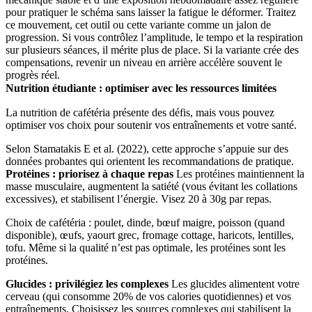
pour pratiquer le schéma sans laisser la fatigue le déformer. Traitez
ce mouvement, cet outil ou cette variante comme un jalon de
progression. Si vous contrôlez l’amplitude, le tempo et la respiration
sur plusieurs séances, il mérite plus de place. Si la variante crée des
compensations, revenir un niveau en arrière accélère souvent le
progrès réel.
Nutrition étudiante : optimiser avec les ressources limitées
La nutrition de cafétéria présente des défis, mais vous pouvez
optimiser vos choix pour soutenir vos entraînements et votre santé.
Selon Stamatakis E et al. (2022), cette approche s’appuie sur des
données probantes qui orientent les recommandations de pratique.
Protéines : priorisez à chaque repas
Les protéines maintiennent la
masse musculaire, augmentent la satiété (vous évitant les collations
excessives), et stabilisent l’énergie. Visez 20 à 30g par repas.
Choix de cafétéria : poulet, dinde, bœuf maigre, poisson (quand
disponible), œufs, yaourt grec, fromage cottage, haricots, lentilles,
tofu. Même si la qualité n’est pas optimale, les protéines sont les
protéines.
Glucides : privilégiez les complexes
Les glucides alimentent votre
cerveau (qui consomme 20% de vos calories quotidiennes) et vos
entraînements. Choisissez les sources complexes qui stabilisent la