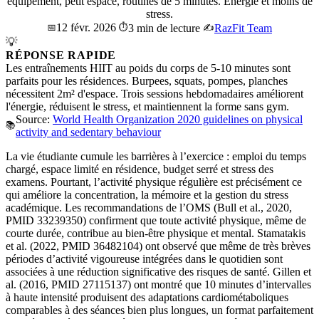
équipement, petit espace, routines de 5 minutes. Énergie et moins de
stress.
12 févr. 2026
📅
⏱️
3 min de lecture
✍️
RazFit Team
💡
RÉPONSE RAPIDE
Les entraînements HIIT au poids du corps de 5-10 minutes sont
parfaits pour les résidences. Burpees, squats, pompes, planches
nécessitent 2m² d'espace. Trois sessions hebdomadaires améliorent
l'énergie, réduisent le stress, et maintiennent la forme sans gym.
Source:
World Health Organization 2020 guidelines on physical
📚
activity and sedentary behaviour
La vie étudiante cumule les barrières à l’exercice : emploi du temps
chargé, espace limité en résidence, budget serré et stress des
examens. Pourtant, l’activité physique régulière est précisément ce
qui améliore la concentration, la mémoire et la gestion du stress
académique. Les recommandations de l’OMS (Bull et al., 2020,
PMID 33239350) confirment que toute activité physique, même de
courte durée, contribue au bien-être physique et mental. Stamatakis
et al. (2022, PMID 36482104) ont observé que même de très brèves
périodes d’activité vigoureuse intégrées dans le quotidien sont
associées à une réduction significative des risques de santé. Gillen et
al. (2016, PMID 27115137) ont montré que 10 minutes d’intervalles
à haute intensité produisent des adaptations cardiométaboliques
comparables à des séances bien plus longues, un format parfaitement