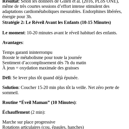
Résultat
: Selon les données de Gillen et al. (2016, PLoS ONE),
même de très courtes sessions d’effort intense stimulent des
adaptations cardiométaboliques mesurables. Endorphines libérées,
énergie pour 3h.
Stratégie 2: Le Réveil Avant les Enfants (10-15 Minutes)
Le moment
: 10-20 minutes avant le réveil habituel des enfants.
Avantages
:
Temps garanti ininterrompu
Booste le métabolisme pour toute la journée
Sentiment d’accomplissement dès 7h du matin
À jeun = oxydation maximale des graisses
Défi
: Se lever plus tôt quand déjà épuisée.
Solution
: Coucher 15-20 min plus tôt la veille. Net zéro perte de
sommeil.
Routine “Éveil Maman” (10 Minutes)
:
Échauffement
(2 min):
Marche sur place progressive
Rotations articulaires (cou, épaules, hanches)