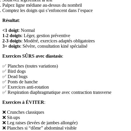
Palpez ligne médiane au-dessus du nombril
Comptez les doigts qui s’enfoncent dans l’espace
Résultat
:
<1 doigt
: Normal
1-2 doigts
: Léger, gestion préventive
2-3 doigts
: Modéré, exercices adaptés obligatoires
3+ doigts
: Sévère, consultation kiné spécialisé
Exercices SÛRS avec diastasis
:
✅ Planches (toutes variations)
✅ Bird dogs
✅ Dead bugs
✅ Ponts de hanche
✅ Exercices anti-rotation
✅ Respiration diaphragmatique avec contraction transverse
Exercices à ÉVITER
:
❌ Crunches classiques
❌ Sit-ups
❌ Leg raises (levées de jambes allongée)
❌ Planches si “dôme” abdominal visible