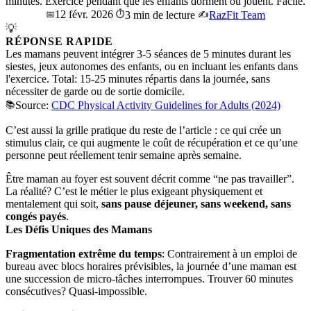
minutes. Exercice pendant que les enfants dorment ou jouent. Facile.
12 févr. 2026
📅
⏱️
3 min de lecture
✍️
RazFit Team
💡
RÉPONSE RAPIDE
Les mamans peuvent intégrer 3-5 séances de 5 minutes durant les
siestes, jeux autonomes des enfants, ou en incluant les enfants dans
l'exercice. Total: 15-25 minutes répartis dans la journée, sans
nécessiter de garde ou de sortie domicile.
📚
Source:
CDC Physical Activity Guidelines for Adults (2024)
C’est aussi la grille pratique du reste de l’article : ce qui crée un
stimulus clair, ce qui augmente le coût de récupération et ce qu’une
personne peut réellement tenir semaine après semaine.
Être maman au foyer est souvent décrit comme “ne pas travailler”.
La réalité? C’est le métier le plus exigeant physiquement et
mentalement qui soit,
sans pause déjeuner, sans weekend, sans
congés payés
.
Les Défis Uniques des Mamans
Fragmentation extrême du temps
: Contrairement à un emploi de
bureau avec blocs horaires prévisibles, la journée d’une maman est
une succession de micro-tâches interrompues. Trouver 60 minutes
consécutives? Quasi-impossible.