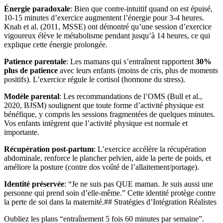
Énergie paradoxale
: Bien que contre-intuitif quand on est épuisé,
10-15 minutes d’exercice augmentent l’énergie pour 3-4 heures.
Knab et al. (2011, MSSE) ont démontré qu’une session d’exercice
vigoureux élève le métabolisme pendant jusqu’à 14 heures, ce qui
explique cette énergie prolongée.
Patience parentale
: Les mamans qui s’entraînent rapportent
30%
plus de patience
avec leurs enfants (moins de cris, plus de moments
positifs). L’exercice régule le cortisol (hormone du stress).
Modèle parental
: Les recommandations de l’OMS (Bull et al.,
2020, BJSM) soulignent que toute forme d’activité physique est
bénéfique, y compris les sessions fragmentées de quelques minutes.
Vos enfants intègrent que l’activité physique est normale et
importante.
Récupération post-partum
: L’exercice accélère la récupération
abdominale, renforce le plancher pelvien, aide la perte de poids, et
améliore la posture (contre dos voûté de l’allaitement/portage).
Identité préservée
: “Je ne suis pas QUE maman. Je suis aussi une
personne qui prend soin d’elle-même.” Cette identité protège contre
la perte de soi dans la maternité.## Stratégies d’Intégration Réalistes
Oubliez les plans “entraînement 5 fois 60 minutes par semaine”.