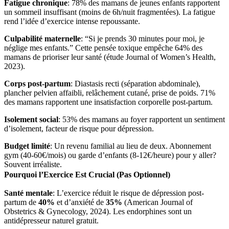
Fatigue chronique
: 78% des mamans de jeunes enfants rapportent
un sommeil insuffisant (moins de 6h/nuit fragmentées). La fatigue
rend l’idée d’exercice intense repoussante.
Culpabilité maternelle
: “Si je prends 30 minutes pour moi, je
néglige mes enfants.” Cette pensée toxique empêche 64% des
mamans de prioriser leur santé (étude Journal of Women’s Health,
2023).
Corps post-partum
: Diastasis recti (séparation abdominale),
plancher pelvien affaibli, relâchement cutané, prise de poids. 71%
des mamans rapportent une insatisfaction corporelle post-partum.
Isolement social
: 53% des mamans au foyer rapportent un sentiment
d’isolement, facteur de risque pour dépression.
Budget limité
: Un revenu familial au lieu de deux. Abonnement
gym (40-60€/mois) ou garde d’enfants (8-12€/heure) pour y aller?
Souvent irréaliste.
Pourquoi l’Exercice Est Crucial (Pas Optionnel)
Santé mentale
: L’exercice réduit le risque de dépression post-
partum de
40%
et d’anxiété de
35%
(American Journal of
Obstetrics & Gynecology, 2024). Les endorphines sont un
antidépresseur naturel gratuit.