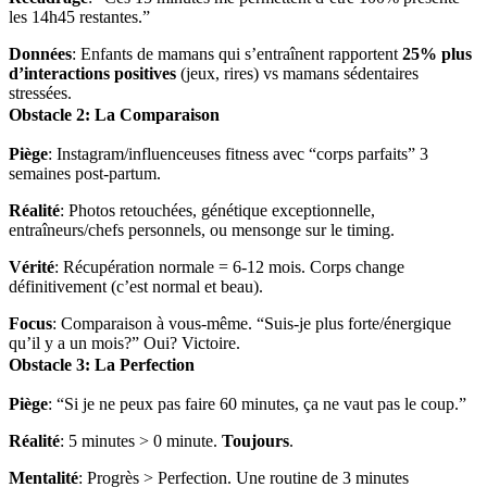
les 14h45 restantes.”
Données
: Enfants de mamans qui s’entraînent rapportent
25% plus
d’interactions positives
(jeux, rires) vs mamans sédentaires
stressées.
Obstacle 2: La Comparaison
Piège
: Instagram/influenceuses fitness avec “corps parfaits” 3
semaines post-partum.
Réalité
: Photos retouchées, génétique exceptionnelle,
entraîneurs/chefs personnels, ou mensonge sur le timing.
Vérité
: Récupération normale = 6-12 mois. Corps change
définitivement (c’est normal et beau).
Focus
: Comparaison à vous-même. “Suis-je plus forte/énergique
qu’il y a un mois?” Oui? Victoire.
Obstacle 3: La Perfection
Piège
: “Si je ne peux pas faire 60 minutes, ça ne vaut pas le coup.”
Réalité
: 5 minutes > 0 minute.
Toujours
.
Mentalité
: Progrès > Perfection. Une routine de 3 minutes