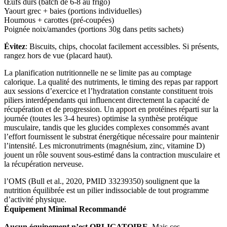
Œufs durs (batch de 6-8 au frigo)
Yaourt grec + baies (portions individuelles)
Houmous + carottes (pré-coupées)
Poignée noix/amandes (portions 30g dans petits sachets)
Évitez
: Biscuits, chips, chocolat facilement accessibles. Si présents,
rangez hors de vue (placard haut).
La planification nutritionnelle ne se limite pas au comptage
calorique. La qualité des nutriments, le timing des repas par rapport
aux sessions d’exercice et l’hydratation constante constituent trois
piliers interdépendants qui influencent directement la capacité de
récupération et de progression. Un apport en protéines réparti sur la
journée (toutes les 3-4 heures) optimise la synthèse protéique
musculaire, tandis que les glucides complexes consommés avant
l’effort fournissent le substrat énergétique nécessaire pour maintenir
l’intensité. Les micronutriments (magnésium, zinc, vitamine D)
jouent un rôle souvent sous-estimé dans la contraction musculaire et
la récupération nerveuse.
l’OMS (Bull et al., 2020, PMID 33239350) soulignent que la
nutrition équilibrée est un pilier indissociable de tout programme
d’activité physique.
Équipement Minimal Recommandé
Aucun équipement n’est OBLIGATOIRE
. Mais ces