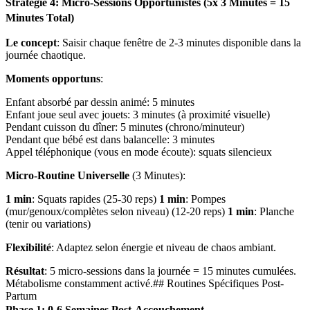
Stratégie 4: Micro-Sessions Opportunistes (5x 3 Minutes = 15
Minutes Total)
Le concept
: Saisir chaque fenêtre de 2-3 minutes disponible dans la
journée chaotique.
Moments opportuns
:
Enfant absorbé par dessin animé: 5 minutes
Enfant joue seul avec jouets: 3 minutes (à proximité visuelle)
Pendant cuisson du dîner: 5 minutes (chrono/minuteur)
Pendant que bébé est dans balancelle: 3 minutes
Appel téléphonique (vous en mode écoute): squats silencieux
Micro-Routine Universelle
(3 Minutes):
1 min
: Squats rapides (25-30 reps)
1 min
: Pompes
(mur/genoux/complètes selon niveau) (12-20 reps)
1 min
: Planche
(tenir ou variations)
Flexibilité
: Adaptez selon énergie et niveau de chaos ambiant.
Résultat
: 5 micro-sessions dans la journée = 15 minutes cumulées.
Métabolisme constamment activé.## Routines Spécifiques Post-
Partum
Phase 1: 0-6 Semaines Post-Accouchement