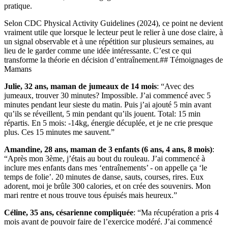
pratique.
Selon CDC Physical Activity Guidelines (2024), ce point ne devient
vraiment utile que lorsque le lecteur peut le relier à une dose claire, à
un signal observable et à une répétition sur plusieurs semaines, au
lieu de le garder comme une idée intéressante. C’est ce qui
transforme la théorie en décision d’entraînement.## Témoignages de
Mamans
Julie, 32 ans, maman de jumeaux de 14 mois
: “Avec des
jumeaux, trouver 30 minutes? Impossible. J’ai commencé avec 5
minutes pendant leur sieste du matin. Puis j’ai ajouté 5 min avant
qu’ils se réveillent, 5 min pendant qu’ils jouent. Total: 15 min
répartis. En 5 mois: -14kg, énergie décuplée, et je ne crie presque
plus. Ces 15 minutes me sauvent.”
Amandine, 28 ans, maman de 3 enfants (6 ans, 4 ans, 8 mois)
:
“Après mon 3ème, j’étais au bout du rouleau. J’ai commencé à
inclure mes enfants dans mes ‘entraînements’ - on appelle ça ‘le
temps de folie’. 20 minutes de danse, sauts, courses, rires. Eux
adorent, moi je brûle 300 calories, et on crée des souvenirs. Mon
mari rentre et nous trouve tous épuisés mais heureux.”
Céline, 35 ans, césarienne compliquée
: “Ma récupération a pris 4
mois avant de pouvoir faire de l’exercice modéré. J’ai commencé