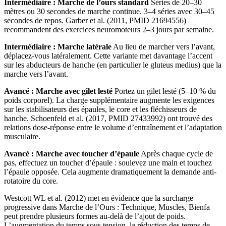
Intermédiaire : Marche de l’ours standard
Séries de 20–30
mètres ou 30 secondes de marche continue. 3–4 séries avec 30–45
secondes de repos. Garber et al. (2011, PMID 21694556)
recommandent des exercices neuromoteurs 2–3 jours par semaine.
Intermédiaire : Marche latérale
Au lieu de marcher vers l’avant,
déplacez-vous latéralement. Cette variante met davantage l’accent
sur les abducteurs de hanche (en particulier le gluteus medius) que la
marche vers l’avant.
Avancé : Marche avec gilet lesté
Portez un gilet lesté (5–10 % du
poids corporel). La charge supplémentaire augmente les exigences
sur les stabilisateurs des épaules, le core et les fléchisseurs de
hanche. Schoenfeld et al. (2017, PMID 27433992) ont trouvé des
relations dose-réponse entre le volume d’entraînement et l’adaptation
musculaire.
Avancé : Marche avec toucher d’épaule
Après chaque cycle de
pas, effectuez un toucher d’épaule : soulevez une main et touchez
l’épaule opposée. Cela augmente dramatiquement la demande anti-
rotatoire du core.
Westcott WL et al. (2012) met en évidence que la surcharge
progressive dans Marche de l’Ours : Technique, Muscles, Bienfa
peut prendre plusieurs formes au-delà de l’ajout de poids.
L’augmentation du temps sous tension, la réduction des temps de