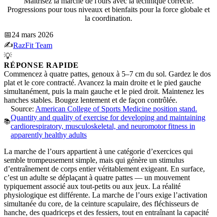
Maîtrisez la marche de l'ours avec la technique correcte.
Progressions pour tous niveaux et bienfaits pour la force globale et
la coordination.
📅
24 mars 2026
✍️
RazFit Team
💡
RÉPONSE RAPIDE
Commencez à quatre pattes, genoux à 5–7 cm du sol. Gardez le dos
plat et le core contracté. Avancez la main droite et le pied gauche
simultanément, puis la main gauche et le pied droit. Maintenez les
hanches stables. Bougez lentement et de façon contrôlée.
Source:
American College of Sports Medicine position stand.
Quantity and quality of exercise for developing and maintaining
📚
cardiorespiratory, musculoskeletal, and neuromotor fitness in
apparently healthy adults
La marche de l’ours appartient à une catégorie d’exercices qui
semble trompeusement simple, mais qui génère un stimulus
d’entraînement de corps entier véritablement exigeant. En surface,
c’est un adulte se déplaçant à quatre pattes — un mouvement
typiquement associé aux tout-petits ou aux jeux. La réalité
physiologique est différente. La marche de l’ours exige l’activation
simultanée du core, de la ceinture scapulaire, des fléchisseurs de
hanche, des quadriceps et des fessiers, tout en entraînant la capacité