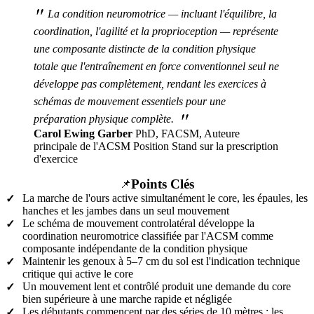
"
La condition neuromotrice — incluant l'équilibre, la
coordination, l'agilité et la proprioception — représente
une composante distincte de la condition physique
totale que l'entraînement en force conventionnel seul ne
développe pas complètement, rendant les exercices à
schémas de mouvement essentiels pour une
"
préparation physique complète.
Carol Ewing Garber
PhD, FACSM, Auteure
principale de l'ACSM Position Stand sur la prescription
d'exercice
Points Clés
📌
La marche de l'ours active simultanément le core, les épaules, les
✓
hanches et les jambes dans un seul mouvement
Le schéma de mouvement controlatéral développe la
✓
coordination neuromotrice classifiée par l'ACSM comme
composante indépendante de la condition physique
Maintenir les genoux à 5–7 cm du sol est l'indication technique
✓
critique qui active le core
Un mouvement lent et contrôlé produit une demande du core
✓
bien supérieure à une marche rapide et négligée
Les débutants commencent par des séries de 10 mètres ; les
✓