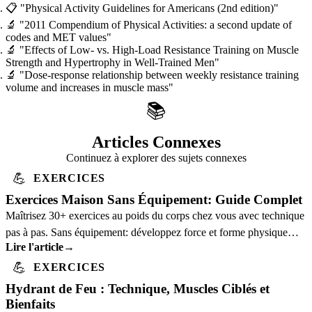
📋
"Physical Activity Guidelines for Americans (2nd edition)"
🔬
"2011 Compendium of Physical Activities: a second update of
codes and MET values"
🔬
"Effects of Low- vs. High-Load Resistance Training on Muscle
Strength and Hypertrophy in Well-Trained Men"
🔬
"Dose-response relationship between weekly resistance training
volume and increases in muscle mass"
📚
Articles Connexes
Continuez à explorer des sujets connexes
💪
EXERCICES
Exercices Maison Sans Équipement: Guide Complet
Maîtrisez 30+ exercices au poids du corps chez vous avec technique
pas à pas. Sans équipement: développez force et forme physique
Lire l'article
→
avec une forme correcte.
💪
EXERCICES
Hydrant de Feu : Technique, Muscles Ciblés et
Bienfaits