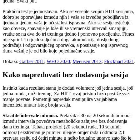
tjedna. Svaki put.
Praktični test je jednostavan. Ako se veselite svojim HIIT sesijama,
dobro se oporavljate između njih i vaša se izvedba poboljšava iz
tjedna u tjedan, vaša je učestalost ispravna. Ako se sesije osjećaju
kao obveze, spavanje je loše ili se vremenski intervali smanjuju,
vratite se na dva do tri treninga tjedno i ponovno procijenite. Fitnes
nije sprint. To je desetljećima duga akumulacija dosljednog
podražaja i odgovarajućeg oporavka, a postizanje tog ispravnog
ritma važnije je od bilo koje pojedinačne sesije.
Dokazi:
Garber 2011
;
WHO 2020
;
Meeusen 2013
;
Flockhart 2021
.
Kako napredovati bez dodavanja sesija
Instinkt kada rezultati stanu je dodati volumen: još jedna sesija, još
jedna runda, duži trening. Za HIIT, ovaj pristup brzo postiže sve
manje povrate. Pametniji napredak manipulira varijablama
intenziteta unutar istog broja sesija.
Skratite intervale odmora.
Prelazak s 30 na 20 sekundi odmora
između intervala povećava metaboličke zahtjeve bez dodavanja
dana treninga. Tabata protokol (20 sekundi rada, 10 sekundi
odmora) ekstreman je primjer: njegov omjer rada i odmora 2:1
pretvara sesiju od četiri minute u nešto brutalno upravo zato što je