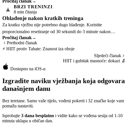
Pročitaj članak
→
vremena.
BRZI TRENINZI
🧘
8 min čitanja
Ohlađenje nakon kratkih treninga
Za kratku vježbu nije potrebno dugo hlađenje. Koristite
proporcionalno resetiranje od 30 sekundi do 3 minute nakon
Pročitaj članak
→
intenzivnih sesija od 1-10 minuta.
Prethodni članak
⚡
HIIT protiv Tabate: Znanost iza oboje
Sljedeći članak
HIIT i gubitak masnoće: dokazi
🔬
Dostupno na iOS-u
Izgradite naviku vježbanja koja odgovara
današnjem danu
Bez teretane. Samo vaše tijelo, vođeni pokreti i 32 značke koje vam
pomažu nastaviti.
Isprobajte
3 dana besplatno
i vidite kako se vođena sesija od 1-10
minuta uklapa u običan dan.