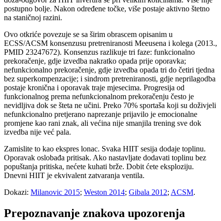
postupno bolje. Nakon određene točke, više postaje aktivno štetno
na staničnoj razini.
Ovo otkriće povezuje se sa širim obrascem opisanim u
ECSS/ACSM konsenzusu pretreniranosti Meeusena i kolega (2013.,
PMID 23247672). Konsenzus razlikuje tri faze: funkcionalno
prekoračenje, gdje izvedba nakratko opada prije oporavka;
nefunkcionalno prekoračenje, gdje izvedba opada tri do četiri tjedna
bez superkompenzacije; i sindrom pretreniranosti, gdje neprilagodba
postaje kronična i oporavak traje mjesecima. Progresija od
funkcionalnog prema nefunkcionalnom prekoračenju često je
nevidljiva dok se šteta ne učini. Preko 70% sportaša koji su doživjeli
nefunkcionalno pretjerano naprezanje prijavilo je emocionalne
promjene kao rani znak, ali većina nije smanjila trening sve dok
izvedba nije već pala.
Zamislite to kao ekspres lonac. Svaka HIIT sesija dodaje toplinu.
Oporavak oslobađa pritisak. Ako nastavljate dodavati toplinu bez
popuštanja pritiska, nećete kuhati brže. Dobit ćete eksploziju.
Dnevni HIIT je ekvivalent zatvaranja ventila.
Dokazi:
Milanovic 2015
;
Weston 2014
;
Gibala 2012
;
ACSM
.
Prepoznavanje znakova upozorenja