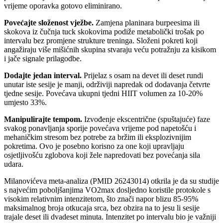
vrijeme oporavka gotovo eliminirano.
Povećajte složenost vježbe.
Zamjena planinara burpeesima ili
skokova iz čučnja tuck skokovima podiže metabolički trošak po
intervalu bez promjene strukture treninga. Složeni pokreti koji
angažiraju više mišićnih skupina stvaraju veću potražnju za kisikom
i jače signale prilagodbe.
Dodajte jedan interval.
Prijelaz s osam na devet ili deset rundi
unutar iste sesije je manji, održiviji napredak od dodavanja četvrte
tjedne sesije. Povećava ukupni tjedni HIIT volumen za 10-20%
umjesto 33%.
Manipulirajte tempom.
Izvođenje ekscentrične (spuštajuće) faze
svakog ponavljanja sporije povećava vrijeme pod napetošću i
mehaničkim stresom bez potrebe za bržim ili eksplozivnijim
pokretima. Ovo je posebno korisno za one koji upravljaju
osjetljivošću zglobova koji žele napredovati bez povećanja sila
udara.
Milanovićeva meta-analiza (PMID 26243014) otkrila je da su studije
s najvećim poboljšanjima VO2max dosljedno koristile protokole s
visokim relativnim intenzitetom, što znači napor blizu 85-95%
maksimalnog broja otkucaja srca, bez obzira na to jesu li sesije
trajale deset ili dvadeset minuta. Intenzitet po intervalu bio je važniji