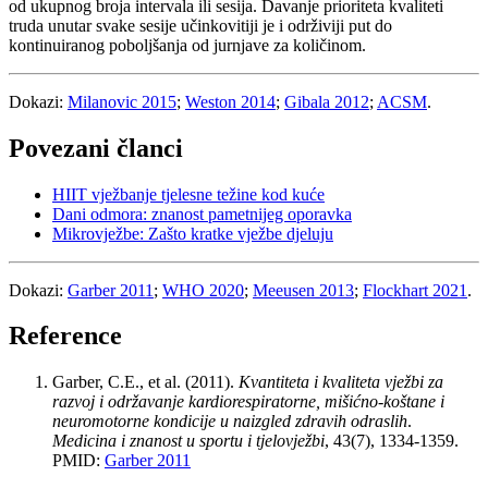
od ukupnog broja intervala ili sesija. Davanje prioriteta kvaliteti
truda unutar svake sesije učinkovitiji je i održiviji put do
kontinuiranog poboljšanja od jurnjave za količinom.
Dokazi:
Milanovic 2015
;
Weston 2014
;
Gibala 2012
;
ACSM
.
Povezani članci
HIIT vježbanje tjelesne težine kod kuće
Dani odmora: znanost pametnijeg oporavka
Mikrovježbe: Zašto kratke vježbe djeluju
Dokazi:
Garber 2011
;
WHO 2020
;
Meeusen 2013
;
Flockhart 2021
.
Reference
Garber, C.E., et al. (2011).
Kvantiteta i kvaliteta vježbi za
razvoj i održavanje kardiorespiratorne, mišićno-koštane i
neuromotorne kondicije u naizgled zdravih odraslih
.
Medicina i znanost u sportu i tjelovježbi
, 43(7), 1334-1359.
PMID:
Garber 2011