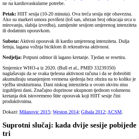
ne na kardiovaskularne potrebe.
Petak:
HIIT sesija (10-20 minuta). Ova treća sesija nije obavezna.
Ako su markeri umora povišeni (loš san, ubrzan broj otkucaja srca u
mirovanju, slabija izvedba), zamijenite sesijom umjerenog intenziteta
ili dodatnim oporavkom.
Subota:
Aktivni oporavak ili kardio umjerenog intenziteta. Dulja
šetnja, lagana vožnja biciklom ili rekreativna aktivnost.
Nedjelja:
Potpuni odmor ili lagano kretanje. Tjedan se resetira.
Smjernice WHO-a iz 2020. (Bull et al., PMID 33239350)
naglašavaju da se svaka tjelesna aktivnost računa i da se dobrobiti
akumuliraju smanjenjem vremena sjedenja bez obzira na to koliko je
vježba strukturirana. Dani niskog intenziteta u ovom okviru nisu
izgubljeni dani. Značajno doprinose ukupnom tjednom volumenu
kretanja dok istovremeno štite oporavak koji HIIT sesije čini
produktivnima.
Dokazi:
Milanovic 2015
;
Weston 2014
;
Gibala 2012
;
ACSM
.
Suprotni slučaj: kada dvije sesije pobijede
tri