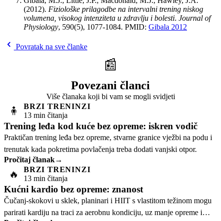
Gibala, M.J., Little, J.P., Macdonald, M.J., Hawley, J.A.
(2012).
Fiziološke prilagodbe na intervalni trening niskog
volumena, visokog intenziteta u zdravlju i bolesti
.
Journal of
Physiology
, 590(5), 1077-1084. PMID:
Gibala 2012
Povratak na sve članke
📰
Povezani članci
Više članaka koji bi vam se mogli svidjeti
BRZI TRENINZI
🧍
13 min čitanja
Trening leđa kod kuće bez opreme: iskren vodič
Praktičan trening leđa bez opreme, stvarne granice vježbi na podu i
trenutak kada pokretima povlačenja treba dodati vanjski otpor.
Pročitaj članak
→
BRZI TRENINZI
🔥
13 min čitanja
Kućni kardio bez opreme: znanost
Čučanj-skokovi u sklek, planinari i HIIT s vlastitom težinom mogu
parirati kardiju na traci za aerobnu kondiciju, uz manje opreme i