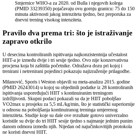
Smjernice WHO-a za 2020. od Bulla i njegovih kolega
(PMID 33239350) pojačavaju ovu gornju granicu: 75 do 150
minuta aktivnosti jakog intenziteta tjedno, bez preporuka za
dnevni trening visokog intenziteta.
Pravilo dva prema tri: što je istraživanje
zapravo otkrilo
U desecima kontroliranih ispitivanja najkonzistentnija učestalost
HIIT-a je između dvije i tri sesije tjedno. Ovo nije konzervativna
procjena koja bi zaštitila početnike. Odražava dozu pri kojoj i
trenirani i netrenirani pojedinci pokazuju najizraženije prilagodbe.
Milanović, Sporis i Weston objavili su meta-analizu 2015. godine
(PMID 26243014) u kojoj su objedinili podatke iz 28 kontroliranih
ispitivanja uspoređujući HIIT s kontinuiranim treningom
izdržljivosti. Skupni podaci pokazali su da je HIIT poboljšao
VO2max u prosjeku za 5,5 mL/kg/min, što je statistički superiornije
u odnosu na poboljšanja kontinuiranog treninga umjerenog
intenziteta. Studije koje su dale ove rezultate gotovo univerzalno
koristile su dvije do tri HIIT sesije tjedno s najmanje jednim punim
danom odmora između njih. Nijedan od najučinkovitijih protokola
ne koristi dnevni HIIT.