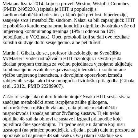
Meta-analiza iz 2014. koju su proveli Weston, Wisloff i Coombes
(PMID 24952201) ispitala je HIIT u populaciji s
kardiometaboličkim bolestima, uključujući pretilost, hipertenziju,
zatajenje srca i metabolički sindrom. Nalazi su bili zapanjujući: HIIT
je poboljšao kardiorespiratornu kondiciju otprilike dvostruko više od
umjerenog kontinuiranog treninga (19% u odnosu na 10%
poboljšanja u VO2max). Opet, protokoli koji su dali ove rezultate
koristili su dvije do tri sesije tjedno, a ne pet ili šest.
Martin J. Gibala, dr. sc., profesor kineziologije na Sveučilištu
McMaster i vodeći istraživač u HIIT fiziologiji, ustvrdio je da
idealan program treninga za većinu pojedinaca vjerojatno uključuje
kombinaciju intervalnih sesija visokog intenziteta i kontinuirane
vježbe umjerenog intenziteta, s dovoljnim oporavkom između
zahtjevnih sesija kako bi se omogućila fiziološka prilagodba (Gibala
et al., 2012., PMID 22289907).
Zašto tri sesije tako dobro funkcioniraju? Svaka HIIT sesija stvara
značajan metabolički stres: iscrpljene zalihe glikogena,
mikrooštećenja mišićnih vlakana, nakupljanje metaboličkih
nusproizvoda i značajan umor živčanog sustava. Tijelu treba
otprilike 48 sati da obnovi te sustave i izgradi prilagodbe koje
pojedinca čine sposobnijim. Tri tjedne sesije u danima koji nisu
uzastopni (na primjer, ponedjeljak, srijeda i petak) daju tri prozora za
oporavak od najmanje 48 sati svaki. Ovaj ritam usklađuje se s