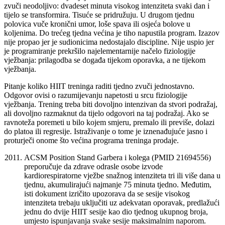
zvuči neodoljivo: dvadeset minuta visokog intenziteta svaki dan i
tijelo se transformira. Tisuće se pridružuju. U drugom tjednu
polovica vuče kronični umor, loše spava ili osjeća bolove u
koljenima. Do trećeg tjedna većina je tiho napustila program. Izazov
nije propao jer je sudionicima nedostajalo discipline. Nije uspio jer
je programiranje prekršilo najelementarnije načelo fiziologije
vježbanja: prilagodba se događa tijekom oporavka, a ne tijekom
vježbanja.
Pitanje koliko HIIT treninga raditi tjedno zvuči jednostavno.
Odgovor ovisi o razumijevanju napetosti u srcu fiziologije
vježbanja. Trening treba biti dovoljno intenzivan da stvori podražaj,
ali dovoljno razmaknut da tijelo odgovori na taj podražaj. Ako se
ravnoteža poremeti u bilo kojem smjeru, premalo ili previše, dolazi
do platoa ili regresije. Istraživanje o tome je iznenađujuće jasno i
proturječi onome što većina programa treninga prodaje.
ACSM Position Stand Garbera i kolega (PMID 21694556)
preporučuje da zdrave odrasle osobe izvode
kardiorespiratorne vježbe snažnog intenziteta tri ili više dana u
tjednu, akumulirajući najmanje 75 minuta tjedno. Međutim,
isti dokument izričito upozorava da se sesije visokog
intenziteta trebaju uključiti uz adekvatan oporavak, predlažući
jednu do dvije HIIT sesije kao dio tjednog ukupnog broja,
umjesto ispunjavanja svake sesije maksimalnim naporom.