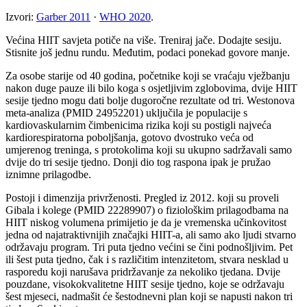
Izvori:
Garber 2011
·
WHO 2020
.
Većina HIIT savjeta potiče na više. Treniraj jače. Dodajte sesiju.
Stisnite još jednu rundu. Međutim, podaci ponekad govore manje.
Za osobe starije od 40 godina, početnike koji se vraćaju vježbanju
nakon duge pauze ili bilo koga s osjetljivim zglobovima, dvije HIIT
sesije tjedno mogu dati bolje dugoročne rezultate od tri. Westonova
meta-analiza (PMID 24952201) uključila je populacije s
kardiovaskularnim čimbenicima rizika koji su postigli najveća
kardiorespiratorna poboljšanja, gotovo dvostruko veća od
umjerenog treninga, s protokolima koji su ukupno sadržavali samo
dvije do tri sesije tjedno. Donji dio tog raspona ipak je pružao
iznimne prilagodbe.
Postoji i dimenzija privrženosti. Pregled iz 2012. koji su proveli
Gibala i kolege (PMID 22289907) o fiziološkim prilagodbama na
HIIT niskog volumena primijetio je da je vremenska učinkovitost
jedna od najatraktivnijih značajki HIIT-a, ali samo ako ljudi stvarno
održavaju program. Tri puta tjedno većini se čini podnošljivim. Pet
ili šest puta tjedno, čak i s različitim intenzitetom, stvara nesklad u
rasporedu koji narušava pridržavanje za nekoliko tjedana. Dvije
pouzdane, visokokvalitetne HIIT sesije tjedno, koje se održavaju
šest mjeseci, nadmašit će šestodnevni plan koji se napusti nakon tri