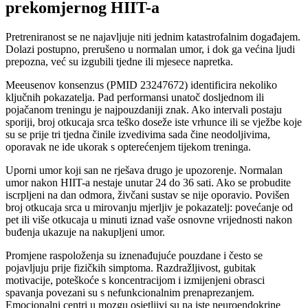
prekomjernog HIIT-a
Pretreniranost se ne najavljuje niti jednim katastrofalnim događajem.
Dolazi postupno, prerušeno u normalan umor, i dok ga većina ljudi
prepozna, već su izgubili tjedne ili mjesece napretka.
Meeusenov konsenzus (PMID 23247672) identificira nekoliko
ključnih pokazatelja. Pad performansi unatoč dosljednom ili
pojačanom treningu je najpouzdaniji znak. Ako intervali postaju
sporiji, broj otkucaja srca teško doseže iste vrhunce ili se vježbe koje
su se prije tri tjedna činile izvedivima sada čine neodoljivima,
oporavak ne ide ukorak s opterećenjem tijekom treninga.
Uporni umor koji san ne rješava drugo je upozorenje. Normalan
umor nakon HIIT-a nestaje unutar 24 do 36 sati. Ako se probudite
iscrpljeni na dan odmora, živčani sustav se nije oporavio. Povišen
broj otkucaja srca u mirovanju mjerljiv je pokazatelj: povećanje od
pet ili više otkucaja u minuti iznad vaše osnovne vrijednosti nakon
buđenja ukazuje na nakupljeni umor.
Promjene raspoloženja su iznenađujuće pouzdane i često se
pojavljuju prije fizičkih simptoma. Razdražljivost, gubitak
motivacije, poteškoće s koncentracijom i izmijenjeni obrasci
spavanja povezani su s nefunkcionalnim prenaprezanjem.
Emocionalni centri u mozgu osjetljivi su na iste neuroendokrine