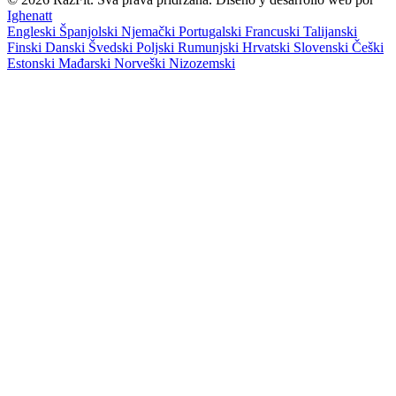
Ighenatt
Engleski
Španjolski
Njemački
Portugalski
Francuski
Talijanski
Finski
Danski
Švedski
Poljski
Rumunjski
Hrvatski
Slovenski
Češki
Estonski
Mađarski
Norveški
Nizozemski