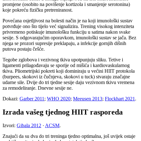
promjene (osobito na povišenje kortizola i smanjenje serotonina)
koje pokreću fizičku pretreniranost.
Povećana osjetljivost na bolesti način je na koji imunološki sustav
potvrđuje ono što tijelo već signalizira. Trening visokog intenziteta
privremeno potiskuje imunološku funkciju u satima nakon svake
sesije. S odgovarajućim oporavkom, imunološki sustav se jača. Bez
njega se prozori supresije preklapaju, a infekcije gornjih dišnih
putova postaju češće.
Tegobe zglobova i vezivnog tkiva upotpunjuju sliku. Tetive i
ligamenti prilagođavaju se sporije od mišića i kardiovaskularnog
tkiva. Pliometrijski pokreti koji dominiraju u većini HIIT protokola
(burpees, skokovi iz čučnjeva, skokovi u tuck) stvaraju značajne
udarne sile. Dvije do tri tjedne sesije daju vezivnom tkivu vremena
za remodeliranje. Dnevne sesije ne.
Dokazi:
Garber 2011
;
WHO 2020
;
Meeusen 2013
;
Flockhart 2021
.
Izrada vašeg tjednog HIIT rasporeda
Izvori:
Gibala 2012
·
ACSM
.
Znajući da su dva do tri treninga tjedno optimalna, još uvijek ostaje