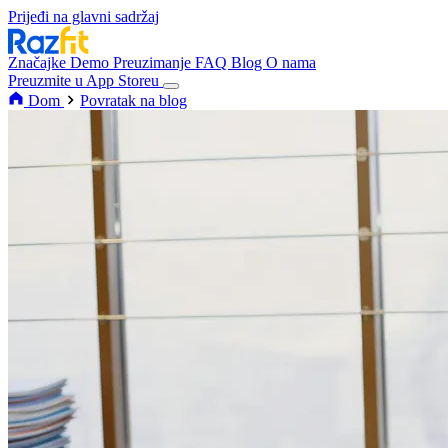
Prijeđi na glavni sadržaj
Značajke
Demo
Preuzimanje
FAQ
Blog
O nama
Preuzmite u App Storeu
Dom
Povratak na blog