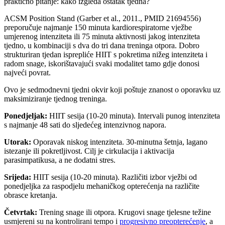
praktično pitanje: kako izgleda ostatak tjedna?
ACSM Position Stand (Garber et al., 2011., PMID 21694556)
preporučuje najmanje 150 minuta kardiorespiratorne vježbe
umjerenog intenziteta ili 75 minuta aktivnosti jakog intenziteta
tjedno, u kombinaciji s dva do tri dana treninga otpora. Dobro
strukturiran tjedan isprepliće HIIT s pokretima nižeg intenziteta i
radom snage, iskorištavajući svaki modalitet tamo gdje donosi
najveći povrat.
Ovo je sedmodnevni tjedni okvir koji poštuje znanost o oporavku uz
maksimiziranje tjednog treninga.
Ponedjeljak:
HIIT sesija (10-20 minuta). Intervali punog intenziteta
s najmanje 48 sati do sljedećeg intenzivnog napora.
Utorak:
Oporavak niskog intenziteta. 30-minutna šetnja, lagano
istezanje ili pokretljivost. Cilj je cirkulacija i aktivacija
parasimpatikusa, a ne dodatni stres.
Srijeda:
HIIT sesija (10-20 minuta). Različiti izbor vježbi od
ponedjeljka za raspodjelu mehaničkog opterećenja na različite
obrasce kretanja.
Četvrtak:
Trening snage ili otpora. Krugovi snage tjelesne težine
usmjereni su na kontrolirani tempo i
progresivno preopterećenje
, a