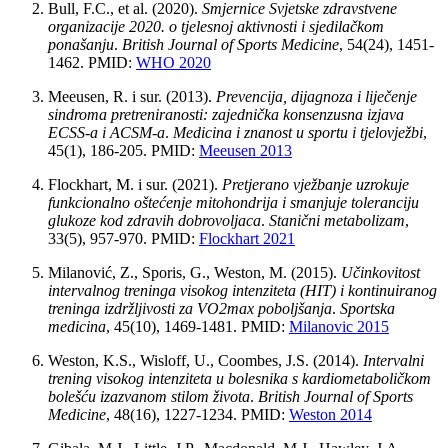
Bull, F.C., et al. (2020).
Smjernice Svjetske zdravstvene
organizacije 2020. o tjelesnoj aktivnosti i sjedilačkom
ponašanju
.
British Journal of Sports Medicine
, 54(24), 1451-
1462. PMID:
WHO 2020
Meeusen, R. i sur. (2013).
Prevencija, dijagnoza i liječenje
sindroma pretreniranosti: zajednička konsenzusna izjava
ECSS-a i ACSM-a
.
Medicina i znanost u sportu i tjelovježbi
,
45(1), 186-205. PMID:
Meeusen 2013
Flockhart, M. i sur. (2021).
Pretjerano vježbanje uzrokuje
funkcionalno oštećenje mitohondrija i smanjuje toleranciju
glukoze kod zdravih dobrovoljaca
.
Stanični metabolizam
,
33(5), 957-970. PMID:
Flockhart 2021
Milanović, Z., Sporis, G., Weston, M. (2015).
Učinkovitost
intervalnog treninga visokog intenziteta (HIT) i kontinuiranog
treninga izdržljivosti za VO2max poboljšanja
.
Sportska
medicina
, 45(10), 1469-1481. PMID:
Milanovic 2015
Weston, K.S., Wisloff, U., Coombes, J.S. (2014).
Intervalni
trening visokog intenziteta u bolesnika s kardiometaboličkom
bolešću izazvanom stilom života
.
British Journal of Sports
Medicine
, 48(16), 1227-1234. PMID:
Weston 2014