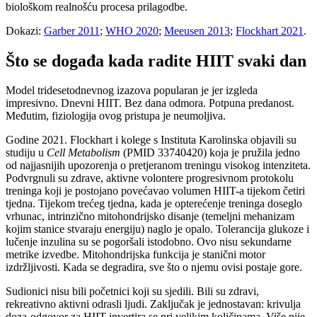
biološkom realnošću procesa prilagodbe.
Dokazi:
Garber 2011
;
WHO 2020
;
Meeusen 2013
;
Flockhart 2021
.
Što se događa kada radite HIIT svaki dan
Model tridesetodnevnog izazova popularan je jer izgleda
impresivno. Dnevni HIIT. Bez dana odmora. Potpuna predanost.
Međutim, fiziologija ovog pristupa je neumoljiva.
Godine 2021. Flockhart i kolege s Instituta Karolinska objavili su
studiju u
Cell Metabolism
(PMID 33740420) koja je pružila jedno
od najjasnijih upozorenja o pretjeranom treningu visokog intenziteta.
Podvrgnuli su zdrave, aktivne volontere progresivnom protokolu
treninga koji je postojano povećavao volumen HIIT-a tijekom četiri
tjedna. Tijekom trećeg tjedna, kada je opterećenje treninga doseglo
vrhunac, intrinzično mitohondrijsko disanje (temeljni mehanizam
kojim stanice stvaraju energiju) naglo je opalo. Tolerancija glukoze i
lučenje inzulina su se pogoršali istodobno. Ovo nisu sekundarne
metrike izvedbe. Mitohondrijska funkcija je stanični motor
izdržljivosti. Kada se degradira, sve što o njemu ovisi postaje gore.
Sudionici nisu bili početnici koji su sjedili. Bili su zdravi,
rekreativno aktivni odrasli ljudi. Zaključak je jednostavan: krivulja
doza-odgovor za HIIT invertira se pri velikim količinama. Više nije