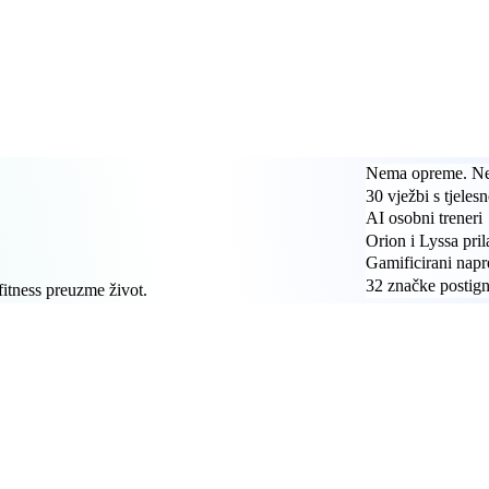
Nema opreme. Ne
30 vježbi s tjeles
AI osobni treneri
Orion i Lyssa pril
Gamificirani nap
32 značke postign
 fitness preuzme život.