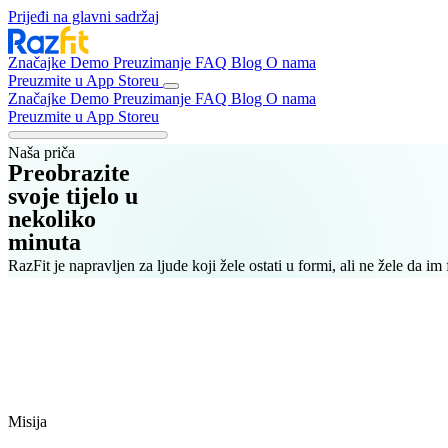
Prijeđi na glavni sadržaj
Značajke
Demo
Preuzimanje
FAQ
Blog
O nama
Preuzmite u App Storeu
Značajke
Demo
Preuzimanje
FAQ
Blog
O nama
Preuzmite u App Storeu
Naša priča
Preobrazite
svoje tijelo u
nekoliko
minuta
RazFit je napravljen za ljude koji žele ostati u formi, ali ne žele da im
Misija