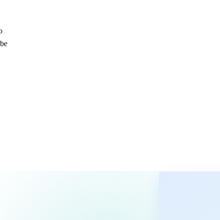
o
žbe