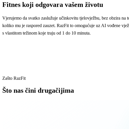
Fitnes koji odgovara vašem životu
Vjerujemo da svatko zaslužuje učinkovitu tjelovježbu, bez obzira na t
koliko mu je raspored zauzet. RazFit to omogućuje uz AI vođene vje
s vlastitom težinom koje traju od 1 do 10 minuta.
Zašto RazFit
Što nas čini drugačijima