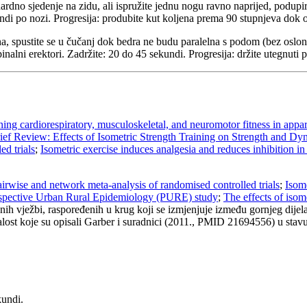
rdno sjedenje na zidu, ali ispružite jednu nogu ravno naprijed, podupiruć
kundi po nozi. Progresija: produbite kut koljena prema 90 stupnjeva dok 
na, spustite se u čučanj dok bedra ne budu paralelna s podom (bez oslon
 spinalni erektori. Zadržite: 20 do 45 sekundi. Progresija: držite utegnut
ing cardiorespiratory, musculoskeletal, and neuromotor fitness in appar
ief Review: Effects of Isometric Strength Training on Strength and D
ed trials
;
Isometric exercise induces analgesia and reduces inhibition in
pairwise and network meta-analysis of randomised controlled trials
;
Isome
Prospective Urban Rural Epidemiology (PURE) study
;
The effects of isom
ih vježbi, raspoređenih u krug koji se izmjenjuje između gornjeg dijela t
alost koje su opisali Garber i suradnici (2011., PMID 21694556) u sta
undi.