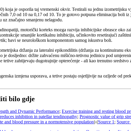
oja je osporila taj vremenski okvir. Testirali su jednu izometrijsku vj
ečnih 7,0 od 10 na 0,17 od 10. To je gotovo potpuna eliminacija boli iz 
ječu uz značajno smanjenu nelagodu.
dinopatiji, motorički korteks mozga razvija inhibicijske obrasce oko za
kontrakcije smanjile kortikalnu inhibiciju, učinkovito resetirajući zaštit
lgetik; bavi se neurološkom komponentom samog iskustva boli.
zometrijska držanja za lateralni epikondilitis (držanja za kontinuiranu e
ačelo je dosljedno: držite zahvaćenu mišićno-tetivnu jedinicu pod umje
ne tetive zahtijevaju dugotrajnije opterećenje - ali kao trenutno sredstv
olagenska izmjena usporava, a tetive postaju osjetljivije na ozljede od p
ti bilo gdje
trength and Dynamic Performance
;
Exercise training and resting blood p
reduces inhibition in patellar tendinopathy
;
Prognostic value of grip st
rate and blood pressure in a normotensive population
) (
Source 1
;
Source 