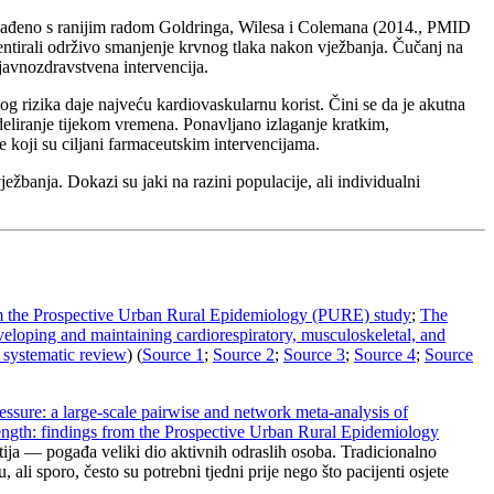
 usklađeno s ranijim radom Goldringa, Wilesa i Colemana (2014., PMID
entirali održivo smanjenje krvnog tlaka nakon vježbanja. Čučanj na
javnozdravstvena intervencija.
g rizika daje najveću kardiovaskularnu korist. Čini se da je akutna
deliranje tijekom vremena. Ponavljano izlaganje kratkim,
e koji su ciljani farmaceutskim intervencijama.
ježbanja. Dokazi su jaki na razini populacije, ali individualni
rom the Prospective Urban Rural Epidemiology (PURE) study
;
The
eveloping and maintaining cardiorespiratory, musculoskeletal, and
A systematic review
) (
Source 1
;
Source 2
;
Source 3
;
Source 4
;
Source
ressure: a large-scale pairwise and network meta-analysis of
rength: findings from the Prospective Urban Rural Epidemiology
patija — pogađa veliki dio aktivnih odraslih osoba. Tradicionalno
li sporo, često su potrebni tjedni prije nego što pacijenti osjete