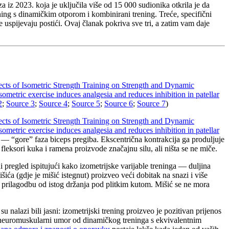
iz 2023. koja je uključila više od 15 000 sudionika otkrila je da
ening s dinamičkim otporom i kombinirani trening. Treće, specifični
e uspijevaju postići. Ovaj članak pokriva sve tri, a zatim vam daje
ects of Isometric Strength Training on Strength and Dynamic
sometric exercise induces analgesia and reduces inhibition in patellar
2
;
Source 3
;
Source 4
;
Source 5
;
Source 6
;
Source 7
)
ects of Isometric Strength Training on Strength and Dynamic
sometric exercise induces analgesia and reduces inhibition in patellar
m — “gore” faza biceps pregiba. Ekscentrična kontrakcija ga produljuje
fleksori kuka i ramena proizvode značajnu silu, ali ništa se ne miče.
 pregled ispitujući kako izometrijske varijable treninga — duljina
ća (gdje je mišić istegnut) proizveo veći dobitak na snazi ​​i više
u prilagodbu od istog držanja pod plitkim kutom. Mišić se ne mora
nalazi bili jasni: izometrijski trening proizveo je pozitivan prijenos
i neuromuskularni umor od dinamičkog treninga s ekvivalentnim