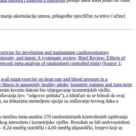
ana odmora i znanosti o oporavku
postaje lakše kada jedan od vaših
 manja akumulacija umora, prilagodbe specifične za tetive i učinci
exercise for developing and maintaining cardiorespiratory,
ntensity, and intent: A systematic review
;
Brief Review: Effects of
network meta-analysis of randomised controlled trials
) (
Source 1
;
 wall squat exercise on heart rate and blood pressure in a
fitness in apparently healthy adults
;
Isometric training and long-term
šenim krvnim tlakom bio izbjegavanje izometrijskih vježbi.
vanja (tzv. “odgovor pritiska”), a kliničari su se brinuli da ovaj
rnu, na dokazima utemeljenu opciju za snižavanje krvnog tlaka u
 mrežnu meta-analizu 270 randomiziranih kontroliranih ispitivanja
g intenziteta i izometrijske vježbe. Rezultati su bili nedvosmisleni:
 — 8,24 mmHg sistolički i 4,00 mmHg dijastolički, brojevi koji su