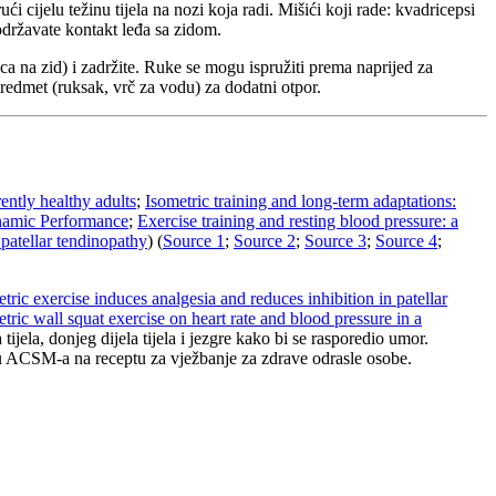
i cijelu težinu tijela na nozi koja radi. Mišići koji rade: kvadricepsi
održavate kontakt leđa sa zidom.
ca na zid) i zadržite. Ruke se mogu ispružiti prema naprijed za
i predmet (ruksak, vrč za vodu) za dodatni otpor.
ently healthy adults
;
Isometric training and long-term adaptations:
ynamic Performance
;
Exercise training and resting blood pressure: a
 patellar tendinopathy
) (
Source 1
;
Source 2
;
Source 3
;
Source 4
;
tric exercise induces analgesia and reduces inhibition in patellar
etric wall squat exercise on heart rate and blood pressure in a
ijela, donjeg dijela tijela i jezgre kako bi se rasporedio umor.
vu ACSM-a na receptu za vježbanje za zdrave odrasle osobe.