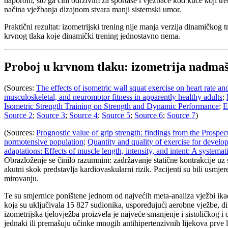
naporom, što ga čini održivim za sportaše i vježbače kod kuće koji tr
načina vježbanja dizajnom stvara manji sistemski umor.
Praktični rezultat: izometrijski trening nije manja verzija dinamičko
krvnog tlaka koje dinamički trening jednostavno nema.
Proboj u krvnom tlaku: izometrija nadmašu
(Sources:
The effects of isometric wall squat exercise on heart rate a
musculoskeletal, and neuromotor fitness in apparently healthy adults
;
Isometric Strength Training on Strength and Dynamic Performance
;
E
Source 2
;
Source 3
;
Source 4
;
Source 5
;
Source 6
;
Source 7
)
(Sources:
Prognostic value of grip strength: findings from the Pros
normotensive population
;
Quantity and quality of exercise for develo
adaptations: Effects of muscle length, intensity, and intent: A systemat
Obrazloženje se činilo razumnim: zadržavanje statične kontrakcije uz 
akutni skok predstavlja kardiovaskularni rizik. Pacijenti su bili usmj
mirovanju.
Te su smjernice poništene jednom od najvećih meta-analiza vježbi ik
koja su uključivala 15 827 sudionika, uspoređujući aerobne vježbe, din
izometrijska tjelovježba proizvela je najveće smanjenje i sistoličkog 
jednaki ili premašuju učinke mnogih antihipertenzivnih lijekova prve l