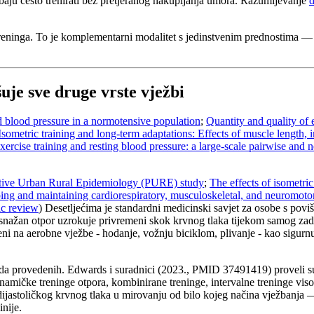
ebaju često trenirati bez pretjeranog nakupljanja umora. Razumijevanje
d
g treninga. To je komplementarni modalitet s jedinstvenim prednostima —
je sve druge vrste vježbi
nd blood pressure in a normotensive population
;
Quantity and quality of 
Isometric training and long-term adaptations: Effects of muscle length, i
xercise training and resting blood pressure: a large-scale pairwise and 
pective Urban Rural Epidemiology (PURE) study
;
The effects of isometric
ping and maintaining cardiorespiratory, musculoskeletal, and neuromotor 
ic review
) Desetljećima je standardni medicinski savjet za osobe s povi
snažan otpor uzrokuje privremeni skok krvnog tlaka tijekom samog zadrža
ereni na aerobne vježbe - hodanje, vožnju biciklom, plivanje - kao sigu
ada provedenih. Edwards i suradnici (2023., PMID 37491419) proveli su
amičke treninge otpora, kombinirane treninge, intervalne treninge visoko
i dijastoličkog krvnog tlaka u mirovanju od bilo kojeg načina vježbanja
inije.