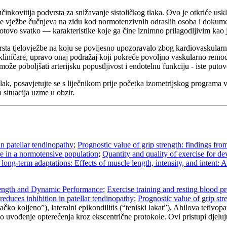
jučinkovitija podvrsta za snižavanje sistoličkog tlaka. Ovo je otkriće
jske vježbe čučnjeva na zidu kod normotenzivnih odraslih osoba i dokum
otovo svatko — karakteristike koje ga čine iznimno prilagodljivim kao 
sta tjelovježbe na koju se povijesno upozoravalo zbog kardiovaskularno
 kliničare, upravo onaj podražaj koji pokreće povoljno vaskularno remo
ože poboljšati arterijsku popustljivost i endotelnu funkciju - iste putov
tlak, posavjetujte se s liječnikom prije početka izometrijskog programa v
 situacija uzme u obzir.
in patellar tendinopathy
;
Prognostic value of grip strength: findings f
ure in a normotensive population
;
Quantity and quality of exercise for d
 long-term adaptations: Effects of muscle length, intensity, and intent: 
trength and Dynamic Performance
;
Exercise training and resting blood p
reduces inhibition in patellar tendinopathy
;
Prognostic value of grip st
ačko koljeno”), lateralni epikondilitis (“teniski lakat”), Ahilova tetivo
uvođenje opterećenja kroz ekscentrične protokole. Ovi pristupi djeluju, a