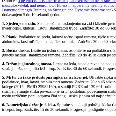
(Sources:
The effects of isometric wall squat exercise on heart rate a
musculoskeletal, and neuromotor fitness in apparently healthy adults
;
Isometric Strength Training on Strength and Dynamic Performance
) 
dodavanjem 5 do 10 sekundi tjedno.
1. Sjedenje na zidu.
Stanite leđima naslonjenim na zid i kliznite prem
kvadricepsi, gluteusi, listovi, stabilizatori trupa. Zadržite: 30 do 60 
2. Plank.
Podlaktice na podu, laktovi točno ispod ramena, tijelo u ravn
abdominis, kosi mišići, ramena, fleksori kuka. Zadržite: 30 do 60 seku
3. Bočna daska.
Lezite na jednu stranu, oslonite se na podlakticu s l
gluteus medius, stabilizatori ramena. Zadržite: 20 do 45 sekundi po st
4. Držanje glutealnog mosta.
Lezite na leđa, stopala ravna na podu u
stražnja loža, donji dio leđa, trup. Zadržite: 30 do 60 sekundi. Progr
5. Mrtvi vis (ako je dostupna šipka za izvlačenje).
Uhvatite šipku o
podlaktice, hvat, latovi, stabilizatori ramena. Zadržite: 20 do 45 se
kolege (2015., PMID 25982160), u studiji PURE od 139 691 sudionika 
smanjenja snage stiska povezano je sa 17 postotnim povećanjem rizika
među različitim populacijama čini snagu stiska jednim od najsnažnijih 
6. Izometrijsko držanje skleka.
Spustite se u donji položaj skleka (la
tricepsi, trup. Zadržite: 15 do 30 sekundi. Progresija: podignite stopala