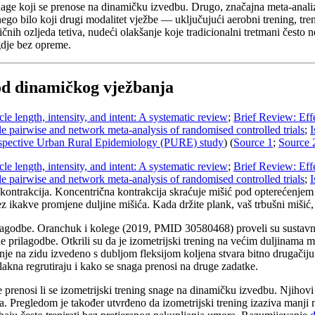
ge koji se prenose na dinamičku izvedbu. Drugo, značajna meta-analiza 
nego bilo koji drugi modalitet vježbe — uključujući aerobni trening, tr
nih ozljeda tetiva, nudeći olakšanje koje tradicionalni tretmani često n
gdje bez opreme.
 od dinamičkog vježbanja
le length, intensity, and intent: A systematic review
;
Brief Review: Eff
ale pairwise and network meta-analysis of randomised controlled trials
;
I
Prospective Urban Rural Epidemiology (PURE) study
) (
Source 1
;
Source 
le length, intensity, and intent: A systematic review
;
Brief Review: Eff
ale pairwise and network meta-analysis of randomised controlled trials
;
I
ste kontrakcija. Koncentrična kontrakcija skraćuje mišić pod opterećenje
z ikakve promjene duljine mišića. Kada držite plank, vaš trbušni mišić, 
prilagodbe. Oranchuk i kolege (2019, PMID 30580468) proveli su sustavni
prilagodbe. Otkrili su da je izometrijski trening na većim duljinama miši
nje na zidu izvedeno s dubljom fleksijom koljena stvara bitno drugačij
vlakna regrutiraju i kako se snaga prenosi na druge zadatke.
nosi li se izometrijski trening snage na dinamičku izvedbu. Njihovi su 
ra. Pregledom je također utvrđeno da izometrijski trening izaziva manj