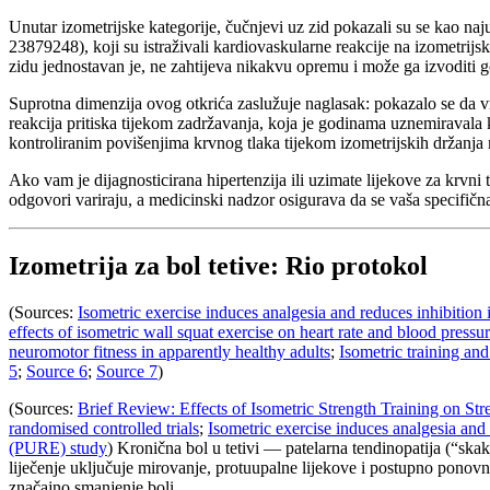
Unutar izometrijske kategorije, čučnjevi uz zid pokazali su se kao na
23879248), koji su istraživali kardiovaskularne reakcije na izometri
zidu jednostavan je, ne zahtijeva nikakvu opremu i može ga izvoditi g
Suprotna dimenzija ovog otkrića zaslužuje naglasak: pokazalo se da vr
reakcija pritiska tijekom zadržavanja, koja je godinama uznemiravala
kontroliranim povišenjima krvnog tlaka tijekom izometrijskih držanja m
Ako vam je dijagnosticirana hipertenzija ili uzimate lijekove za krvni 
odgovori variraju, a medicinski nadzor osigurava da se vaša specifična
Izometrija za bol tetive: Rio protokol
(Sources:
Isometric exercise induces analgesia and reduces inhibition 
effects of isometric wall squat exercise on heart rate and blood press
neuromotor fitness in apparently healthy adults
;
Isometric training and
5
;
Source 6
;
Source 7
)
(Sources:
Brief Review: Effects of Isometric Strength Training on S
randomised controlled trials
;
Isometric exercise induces analgesia and 
(PURE) study
) Kronična bol u tetivi — patelarna tendinopatija (“skak
liječenje uključuje mirovanje, protuupalne lijekove i postupno ponovno 
značajno smanjenje boli.