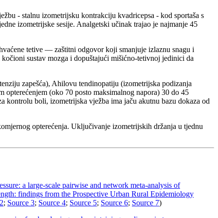
ežbu - stalnu izometrijsku kontrakciju kvadricepsa - kod sportaša s
jedne izometrijske sesije. Analgetski učinak trajao je najmanje 45
hvaćene tetive — zaštitni odgovor koji smanjuje izlaznu snagu i
ni kočioni sustav mozga i dopuštajući mišićno-tetivnoj jedinici da
kstenziju zapešća), Ahilovu tendinopatiju (izometrijska podizanja
renim opterećenjem (oko 70 posto maksimalnog napora) 30 do 45
o za kontrolu boli, izometrijska vježba ima jaču akutnu bazu dokaza od
rekomjernog opterećenja. Uključivanje izometrijskih držanja u tjednu
ressure: a large-scale pairwise and network meta-analysis of
rength: findings from the Prospective Urban Rural Epidemiology
2
;
Source 3
;
Source 4
;
Source 5
;
Source 6
;
Source 7
)