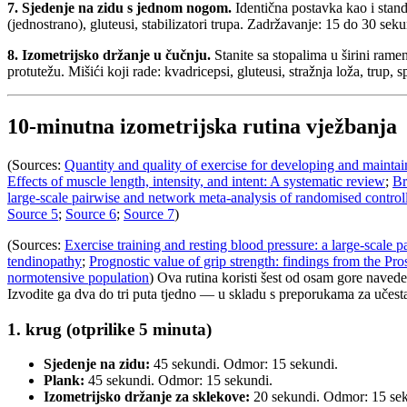
7. Sjedenje na zidu s jednom nogom.
Identična postavka kao i standa
(jednostrano), gluteusi, stabilizatori trupa. Zadržavanje: 15 do 30 se
8. Izometrijsko držanje u čučnju.
Stanite sa stopalima u širini rame
protutežu. Mišići koji rade: kvadricepsi, gluteusi, stražnja loža, trup,
10-minutna izometrijska rutina vježbanja
(Sources:
Quantity and quality of exercise for developing and maintain
Effects of muscle length, intensity, and intent: A systematic review
;
Br
large-scale pairwise and network meta-analysis of randomised controll
Source 5
;
Source 6
;
Source 7
)
(Sources:
Exercise training and resting blood pressure: a large-scale 
tendinopathy
;
Prognostic value of grip strength: findings from the 
normotensive population
) Ova rutina koristi šest od osam gore naveden
Izvodite ga dva do tri puta tjedno — u skladu s preporukama za učest
1. krug (otprilike 5 minuta)
Sjedenje na zidu:
45 sekundi. Odmor: 15 sekundi.
Plank:
45 sekundi. Odmor: 15 sekundi.
Izometrijsko držanje za sklekove:
20 sekundi. Odmor: 15 sek