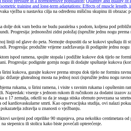
nd blood pressure in a normotensive population
;
Quantity and quality of 
Isometric training and long-term adaptations: Effects of muscle length, i
Svaka vježba u nastavku cilja na određenu mišićnu skupinu ili obrazac p
a dolje dok vam bedra ne budu paralelna s podom, koljena pod približno 9
sekundi. Progresija: jednonožni zidni položaj (ispružite jednu nogu prema
oj liniji od glave do peta. Nemojte dopustiti da se kukovi spuštaju ili s
ndi. Progresija: produžite vrijeme zadržavanja ili podignite jednu nogu s
aktom ispod ramena, spojite stopala i podižite kukove dok tijelo ne formi
rani. Progresija: podignite gornju nogu ili dodajte spuštanje kukova (ko
 širini kukova, gurajte kukove prema stropu dok tijelo ne formira ravnu l
esija: držanje glutealnog mosta na jednoj nozi (ispružite jednu nogu ravn
bjema rukama, u širini ramena, i visite s ravnim rukama i opuštenim ram
kundi. Napredak: visenje s jednom rukom ili ručnikom za dodatni izazov z
u 17 zemalja, otkrili su da je snaga stiska obrnuto povezana sa smrt
 od kardiovaskularne smrti. Kao opservacijska studija, ovi nalazi poka
pokazatelja zdravlja u znanosti o vježbanju.
ktovi savijeni pod otprilike 90 stupnjeva, prsa nekoliko centimetara od po
 na stepenicu ili stolicu kako biste povećali opterećenje.