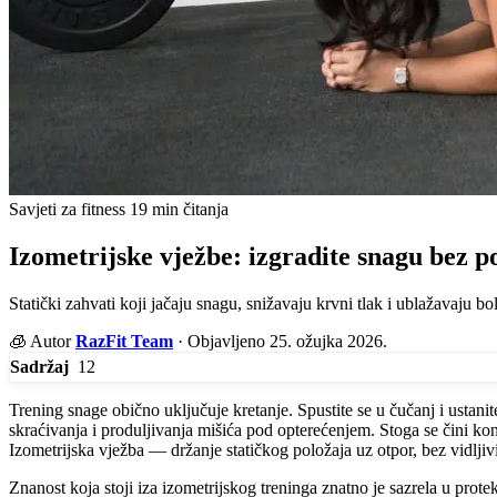
Savjeti za fitness
19 min čitanja
Izometrijske vježbe: izgradite snagu bez 
Statički zahvati koji jačaju snagu, snižavaju krvni tlak i ublažavaju b
🧊
Autor
RazFit Team
·
Objavljeno 25. ožujka 2026.
12
Sadržaj
Trening snage obično uključuje kretanje. Spustite se u čučanj i ustanite
skraćivanja i produljivanja mišića pod opterećenjem. Stoga se čini kontr
Izometrijska vježba — držanje statičkog položaja uz otpor, bez vidlji
Znanost koja stoji iza izometrijskog treninga znatno je sazrela u prote