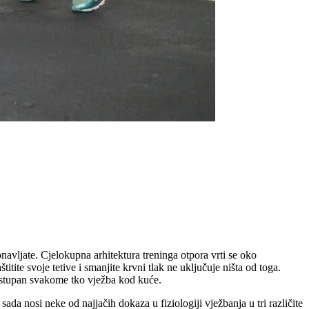
ponavljate. Cjelokupna arhitektura treninga otpora vrti se oko
tite svoje tetive i smanjite krvni tlak ne uključuje ništa od toga.
dostupan svakome tko vježba kod kuće.
ada nosi neke od najjačih dokaza u fiziologiji vježbanja u tri različite