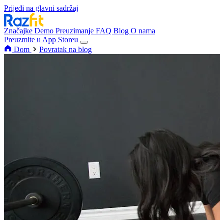
Prijeđi na glavni sadržaj
Značajke
Demo
Preuzimanje
FAQ
Blog
O nama
Preuzmite u App Storeu
Dom
Povratak na blog