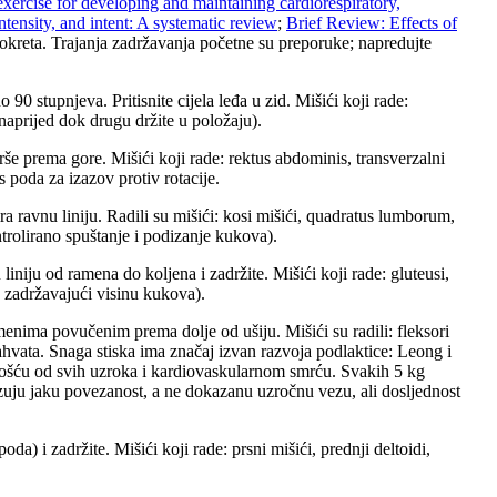
exercise for developing and maintaining cardiorespiratory,
ntensity, and intent: A systematic review
;
Brief Review: Effects of
okreta. Trajanja zadržavanja početne su preporuke; napredujte
0 stupnjeva. Pritisnite cijela leđa u zid. Mišići koji rade:
 naprijed dok drugu držite u položaju).
trše prema gore. Mišići koji rade: rektus abdominis, transverzalni
 poda za izazov protiv rotacije.
ra ravnu liniju. Radili su mišići: kosi mišići, quadratus lumborum,
ntrolirano spuštanje i podizanje kukova).
iniju od ramena do koljena i zadržite. Mišići koji rade: gluteusi,
o zadržavajući visinu kukova).
enima povučenim prema dolje od ušiju. Mišići su radili: fleksori
ahvata. Snaga stiska ima značaj izvan razvoja podlaktice: Leong i
nošću od svih uzroka i kardiovaskularnom smrću. Svakih 5 kg
zuju jaku povezanost, a ne dokazanu uzročnu vezu, ali dosljednost
da) i zadržite. Mišići koji rade: prsni mišići, prednji deltoidi,