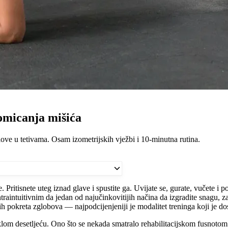
pomicanja mišića
olove u tetivama. Osam izometrijskih vježbi i 10-minutna rutina.
. Pritisnete uteg iznad glave i spustite ga. Uvijate se, gurate, vučete i 
aintuitivnim da jedan od najučinkovitijih načina da izgradite snagu, zašti
vih pokreta zglobova — najpodcijenjeniji je modalitet treninga koji je 
klom desetljeću. Ono što se nekada smatralo rehabilitacijskom fusnotom s