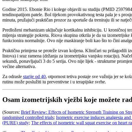
Godine 2015. Ebonie Rio i kolege objavili su studiju (PMID 25979840) k
tendinopatijom patele. Bol tijekom provokativnog testa pala je s prosj
minuta, pružajući praktičan prozor za sportaše da treniraju ili se nat
Predloženi mehanizam uključuje kortikalnu inhibiciju. U kroničnoj ten
mijenja strategije pokreta. Riova skupina otkrila je da su izometrijske 
funkcionira normalnije. Ovo nije maskiranje boli kao što to čini ana
Praktična primjena se proteže izvan koljena. Kliničari su prilagodili i
listova) i sraz ramena (držanja za izometrijsku vanjsku rotaciju). N
sekundi, ponavljajući 3 do 5 serija. Ovo nije lijek - strukturne promje
većine alternativa.
Za odrasle
starije od 40
, otpornost tetiva postaje sve važnija jer se k
rutinu može poslužiti iu preventivne i u terapijske svrhe.
Osam izometrijskih vježbi koje možete radi
(Sources:
Brief Review: Effects of Isometric Strength Training on S
randomised controlled trials
;
Isometric exercise induces analgesia and 
(PURE) study
;
The effects of isometric wall squat exercise on heart 