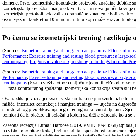
domene. Prvo, izometrijske kontrakcije proizvode značajne dobitke sna
izometrijska tjelovježba smanjuje krvni tlak u mirovanju učinkovitije 
izometrijski protokoli pokazali su dramatično smanjenje boli kod kronič
osam vježbi i konkretnu 10-minutnu rutinu koju možete izvoditi bilo 
Po čemu se izometrijski trening razlikuje
(Sources:
Isometric training and long-term adaptations: Effects of musc
Performance
;
Exercise training and resting blood pressure: a large-sc
tendinopathy
;
Prognostic value of grip strength: findings from the 
(Sources:
Isometric training and long-term adaptations: Effects of musc
Performance
;
Exercise training and resting blood pressure: a large-sc
tendinopathy
) Svaka vježba otpora uključuje jednu ili više od tri vr
— faza kontroliranog spuštanja. Izometrijska kontrakcija stvara silu be
Ova razlika je važna jer svaka vrsta kontrakcije proizvodi različite 
mišića, intenzitet kontrakcije i namjera treninga — utječu na dugoročne 
strukturalnog preoblikovanja nego trening na kraćim duljinama. Sjeda
pomicati da bi ojačao, ali položaj u kojem ga držite određuje koja se 
Zasebna recenzija Luma i Barbose (2019, PMID 30943568) ispitala je pre
na visinu okomitog skoka, brzinu sprinta i sposobnost promjene smje