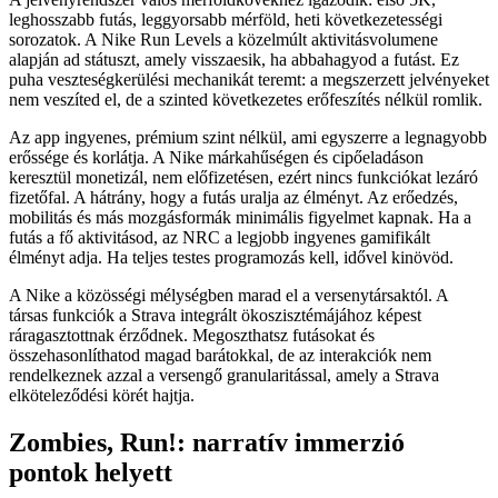
leghosszabb futás, leggyorsabb mérföld, heti következetességi
sorozatok. A Nike Run Levels a közelmúlt aktivitásvolumene
alapján ad státuszt, amely visszaesik, ha abbahagyod a futást. Ez
puha veszteségkerülési mechanikát teremt: a megszerzett jelvényeket
nem veszíted el, de a szinted következetes erőfeszítés nélkül romlik.
Az app ingyenes, prémium szint nélkül, ami egyszerre a legnagyobb
erőssége és korlátja. A Nike márkahűségen és cipőeladáson
keresztül monetizál, nem előfizetésen, ezért nincs funkciókat lezáró
fizetőfal. A hátrány, hogy a futás uralja az élményt. Az erőedzés,
mobilitás és más mozgásformák minimális figyelmet kapnak. Ha a
futás a fő aktivitásod, az NRC a legjobb ingyenes gamifikált
élményt adja. Ha teljes testes programozás kell, idővel kinövöd.
A Nike a közösségi mélységben marad el a versenytársaktól. A
társas funkciók a Strava integrált ökoszisztémájához képest
ráragasztottnak érződnek. Megoszthatsz futásokat és
összehasonlíthatod magad barátokkal, de az interakciók nem
rendelkeznek azzal a versengő granularitással, amely a Strava
elköteleződési körét hajtja.
Zombies, Run!: narratív immerzió
pontok helyett