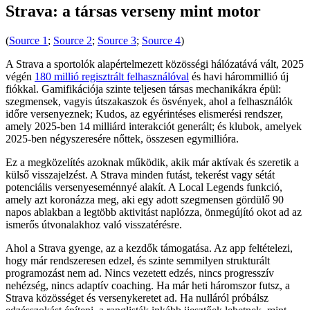
Strava: a társas verseny mint motor
(
Source 1
;
Source 2
;
Source 3
;
Source 4
)
A Strava a sportolók alapértelmezett közösségi hálózatává vált, 2025
végén
180 millió regisztrált felhasználóval
és havi hárommillió új
fiókkal. Gamifikációja szinte teljesen társas mechanikákra épül:
szegmensek, vagyis útszakaszok és ösvények, ahol a felhasználók
időre versenyeznek; Kudos, az egyérintéses elismerési rendszer,
amely 2025-ben 14 milliárd interakciót generált; és klubok, amelyek
2025-ben négyszeresére nőttek, összesen egymillióra.
Ez a megközelítés azoknak működik, akik már aktívak és szeretik a
külső visszajelzést. A Strava minden futást, tekerést vagy sétát
potenciális versenyeseménnyé alakít. A Local Legends funkció,
amely azt koronázza meg, aki egy adott szegmensen gördülő 90
napos ablakban a legtöbb aktivitást naplózza, önmegújító okot ad az
ismerős útvonalakhoz való visszatérésre.
Ahol a Strava gyenge, az a kezdők támogatása. Az app feltételezi,
hogy már rendszeresen edzel, és szinte semmilyen strukturált
programozást nem ad. Nincs vezetett edzés, nincs progresszív
nehézség, nincs adaptív coaching. Ha már heti háromszor futsz, a
Strava közösséget és versenykeretet ad. Ha nulláról próbálsz