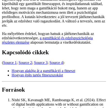
kipróbáltál egy gamifikált fitneszappot, és inspirálatlannak találtad,
lehet, hogy nem maga a gamifikáció bukott meg, hanem az app
elsődleges motivációs mechanizmusa nem illett a pszichológiai
profilodhoz. A kutatás következetes: a jól tervezett játékmechanikák
javítják az edzéshez való ragaszkodást. A változó a tervezés, nem az
elv.
Ha mélyebben érdekel, hogyan hatnak a játékmechanikák az
edzéskövetkezetességre,
a gamifikáció és edzéspszichológia
részletes elemzése
alaposan bemutatja a viselkedéskutatást.
Kapcsolódó cikkek
(
Source 1
;
Source 2
;
Source 3
;
Source 4
)
Hogyan alakítja át a gamifikáció a fitneszt
Hogyan építs tartós fitneszszokást
Források
Nishi SK, Kavanagh ME, Ramboanga K, et al. (2024). Effect
of digital health applications with or without gamification on