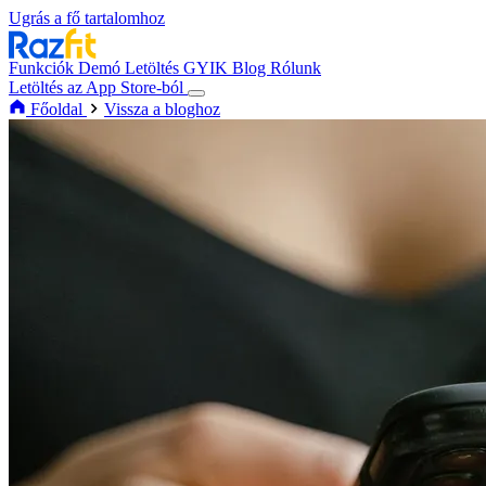
Ugrás a fő tartalomhoz
Funkciók
Demó
Letöltés
GYIK
Blog
Rólunk
Letöltés az App Store-ból
Főoldal
Vissza a bloghoz