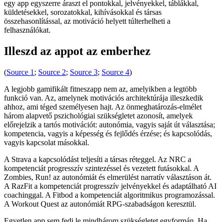
egy app egyszerre áraszt el pontokkal, jelvényekkel, táblákkal,
küldetésekkel, sorozatokkal, kihívásokkal és társas
összehasonlítással, az motiváció helyett túlterhelheti a
felhasználókat.
Illeszd az appot az emberhez
(
Source 1
;
Source 2
;
Source 3
;
Source 4
)
A legjobb gamifikált fitneszapp nem az, amelyikben a legtöbb
funkció van. Az, amelynek motivációs architektúrája illeszkedik
ahhoz, ami téged személyesen hajt. Az önmeghatározás-elmélet
három alapvető pszichológiai szükségletet azonosít, amelyek
előrejelzik a tartós motivációt: autonómia, vagyis saját út választása;
kompetencia, vagyis a képesség és fejlődés érzése; és kapcsolódás,
vagyis kapcsolat másokkal.
A Strava a kapcsolódást teljesíti a társas réteggel. Az NRC a
kompetenciát progresszív szintezéssel és vezetett futásokkal. A
Zombies, Run! az autonómiát és elmerülést narratív választáson át.
A RazFit a kompetenciát progresszív jelvényekkel és adaptálható AI
coachinggal. A Fitbod a kompetenciát algoritmikus programozással.
A Workout Quest az autonómiát RPG-szabadságon keresztül.
Egyetlen app sem fedi le mindhárom szükségletet egyformán. Ha