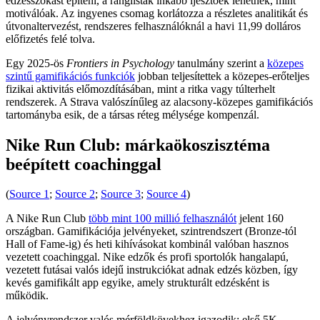
edzésszokást építeni, a ranglisták inkább ijesztőek lehetnek, mint
motiválóak. Az ingyenes csomag korlátozza a részletes analitikát és
útvonaltervezést, rendszeres felhasználóknál a havi 11,99 dolláros
előfizetés felé tolva.
Egy 2025-ös
Frontiers in Psychology
tanulmány szerint a
közepes
szintű gamifikációs funkciók
jobban teljesítettek a közepes-erőteljes
fizikai aktivitás előmozdításában, mint a ritka vagy túlterhelt
rendszerek. A Strava valószínűleg az alacsony-közepes gamifikációs
tartományba esik, de a társas réteg mélysége kompenzál.
Nike Run Club: márkaökoszisztéma
beépített coachinggal
(
Source 1
;
Source 2
;
Source 3
;
Source 4
)
A Nike Run Club
több mint 100 millió felhasználót
jelent 160
országban. Gamifikációja jelvényeket, szintrendszert (Bronze-tól
Hall of Fame-ig) és heti kihívásokat kombinál valóban hasznos
vezetett coachinggal. Nike edzők és profi sportolók hangalapú,
vezetett futásai valós idejű instrukciókat adnak edzés közben, így
kevés gamifikált app egyike, amely strukturált edzésként is
működik.
A jelvényrendszer valós mérföldkövekhez igazodik: első 5K,