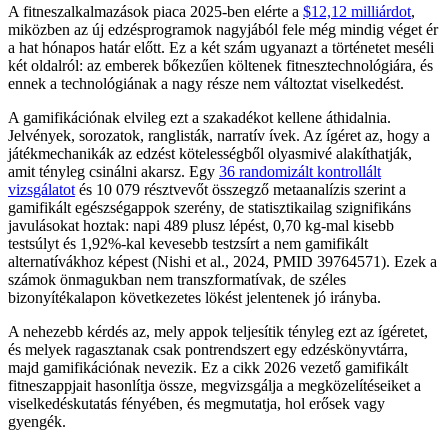
A fitneszalkalmazások piaca 2025-ben elérte a
$12,12 milliárdot
,
miközben az új edzésprogramok nagyjából fele még mindig véget ér
a hat hónapos határ előtt. Ez a két szám ugyanazt a történetet meséli
két oldalról: az emberek bőkezűen költenek fitnesztechnológiára, és
ennek a technológiának a nagy része nem változtat viselkedést.
A gamifikációnak elvileg ezt a szakadékot kellene áthidalnia.
Jelvények, sorozatok, ranglisták, narratív ívek. Az ígéret az, hogy a
játékmechanikák az edzést kötelességből olyasmivé alakíthatják,
amit tényleg csinálni akarsz. Egy
36 randomizált kontrollált
vizsgálatot
és 10 079 résztvevőt összegző metaanalízis szerint a
gamifikált egészségappok szerény, de statisztikailag szignifikáns
javulásokat hoztak: napi 489 plusz lépést, 0,70 kg-mal kisebb
testsúlyt és 1,92%-kal kevesebb testzsírt a nem gamifikált
alternatívákhoz képest (Nishi et al., 2024, PMID 39764571). Ezek a
számok önmagukban nem transzformatívak, de széles
bizonyítékalapon következetes lökést jelentenek jó irányba.
A nehezebb kérdés az, mely appok teljesítik tényleg ezt az ígéretet,
és melyek ragasztanak csak pontrendszert egy edzéskönyvtárra,
majd gamifikációnak nevezik. Ez a cikk 2026 vezető gamifikált
fitneszappjait hasonlítja össze, megvizsgálja a megközelítéseiket a
viselkedéskutatás fényében, és megmutatja, hol erősek vagy
gyengék.