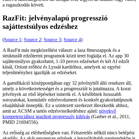
a ragaszkodás követi.
RazFit: jelvényalapú progresszió
sajáttestsúlyos edzéshez
(
Source 1
;
Source 2
;
Source 3
;
Source 4
)
A RazFit más megközelítést választ: a laza fitneszappok és a
strukturált edzőtermi programok közti teret foglalja el. Az app 30
sajáttestsúlyos gyakorlatot, 1-10 perces edzéseket és két AI edzőt
kínál, Oriont erőhöz és Lyssát kardióhoz, amelyek az egyéni
teljesítményhez igazítják az edzéseket.
A gamifikáció középpontjában egy 32 jelvényből álló rendszer áll,
amely a következetességet és a progressziót is jutalmazza. A korai
jelvények az első lépéseket ismerik el. A későbbiek hosszabb
sorozatokat, kumulatív edzésvolument és konkrét gyakorlattípusok
elsajátítását ünneplik. Ez a szintezett szerkezet illeszkedik ahhoz,
amit az ACSM a tartós edzésviselkedéshez ajánl:
növekvő
kompetenciához igazított progresszív kihívás
(Garber et al., 2011,
PMID 21694556).
Az erősség az elérhetőségben van. Felszerelés nélkül nincs belépési
akadály. Az akár egyperces edzések a legzsúfoltabb napirendekbe is