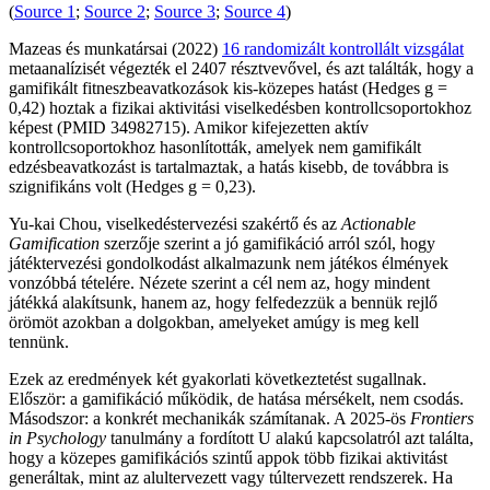
(
Source 1
;
Source 2
;
Source 3
;
Source 4
)
Mazeas és munkatársai (2022)
16 randomizált kontrollált vizsgálat
metaanalízisét végezték el 2407 résztvevővel, és azt találták, hogy a
gamifikált fitneszbeavatkozások kis-közepes hatást (Hedges g =
0,42) hoztak a fizikai aktivitási viselkedésben kontrollcsoportokhoz
képest (PMID 34982715). Amikor kifejezetten aktív
kontrollcsoportokhoz hasonlították, amelyek nem gamifikált
edzésbeavatkozást is tartalmaztak, a hatás kisebb, de továbbra is
szignifikáns volt (Hedges g = 0,23).
Yu-kai Chou, viselkedéstervezési szakértő és az
Actionable
Gamification
szerzője szerint a jó gamifikáció arról szól, hogy
játéktervezési gondolkodást alkalmazunk nem játékos élmények
vonzóbbá tételére. Nézete szerint a cél nem az, hogy mindent
játékká alakítsunk, hanem az, hogy felfedezzük a bennük rejlő
örömöt azokban a dolgokban, amelyeket amúgy is meg kell
tennünk.
Ezek az eredmények két gyakorlati következtetést sugallnak.
Először: a gamifikáció működik, de hatása mérsékelt, nem csodás.
Másodszor: a konkrét mechanikák számítanak. A 2025-ös
Frontiers
in Psychology
tanulmány a fordított U alakú kapcsolatról azt találta,
hogy a közepes gamifikációs szintű appok több fizikai aktivitást
generáltak, mint az alultervezett vagy túltervezett rendszerek. Ha