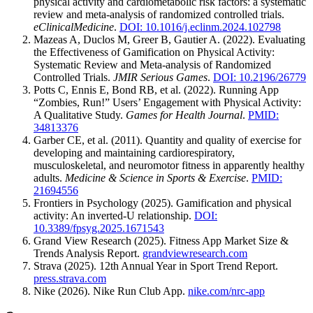
physical activity and cardiometabolic risk factors: a systematic
review and meta-analysis of randomized controlled trials.
eClinicalMedicine
.
DOI: 10.1016/j.eclinm.2024.102798
Mazeas A, Duclos M, Greer B, Gautier A. (2022). Evaluating
the Effectiveness of Gamification on Physical Activity:
Systematic Review and Meta-analysis of Randomized
Controlled Trials.
JMIR Serious Games
.
DOI: 10.2196/26779
Potts C, Ennis E, Bond RB, et al. (2022). Running App
“Zombies, Run!” Users’ Engagement with Physical Activity:
A Qualitative Study.
Games for Health Journal
.
PMID:
34813376
Garber CE, et al. (2011). Quantity and quality of exercise for
developing and maintaining cardiorespiratory,
musculoskeletal, and neuromotor fitness in apparently healthy
adults.
Medicine & Science in Sports & Exercise
.
PMID:
21694556
Frontiers in Psychology (2025). Gamification and physical
activity: An inverted-U relationship.
DOI:
10.3389/fpsyg.2025.1671543
Grand View Research (2025). Fitness App Market Size &
Trends Analysis Report.
grandviewresearch.com
Strava (2025). 12th Annual Year in Sport Trend Report.
press.strava.com
Nike (2026). Nike Run Club App.
nike.com/nrc-app