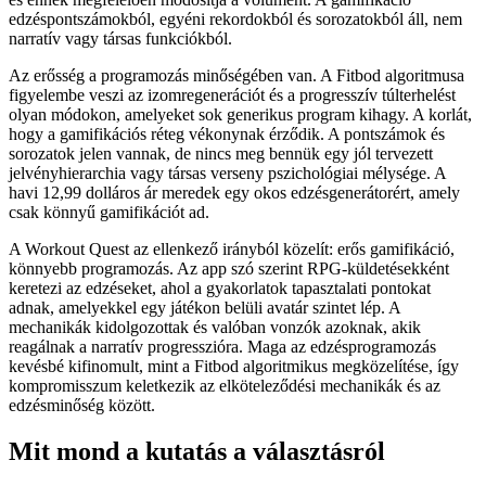
edzéspontszámokból, egyéni rekordokból és sorozatokból áll, nem
narratív vagy társas funkciókból.
Az erősség a programozás minőségében van. A Fitbod algoritmusa
figyelembe veszi az izomregenerációt és a progresszív túlterhelést
olyan módokon, amelyeket sok generikus program kihagy. A korlát,
hogy a gamifikációs réteg vékonynak érződik. A pontszámok és
sorozatok jelen vannak, de nincs meg bennük egy jól tervezett
jelvényhierarchia vagy társas verseny pszichológiai mélysége. A
havi 12,99 dolláros ár meredek egy okos edzésgenerátorért, amely
csak könnyű gamifikációt ad.
A Workout Quest az ellenkező irányból közelít: erős gamifikáció,
könnyebb programozás. Az app szó szerint RPG-küldetésekként
keretezi az edzéseket, ahol a gyakorlatok tapasztalati pontokat
adnak, amelyekkel egy játékon belüli avatár szintet lép. A
mechanikák kidolgozottak és valóban vonzók azoknak, akik
reagálnak a narratív progresszióra. Maga az edzésprogramozás
kevésbé kifinomult, mint a Fitbod algoritmikus megközelítése, így
kompromisszum keletkezik az elköteleződési mechanikák és az
edzésminőség között.
Mit mond a kutatás a választásról