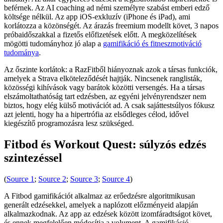
beférnek. Az AI coaching ad némi személyre szabást emberi edző
költsége nélkül. Az app iOS-exkluzív (iPhone és iPad), ami
korlátozza a közönségét. Az árazás freemium modellt követ, 3 napos
próbaidőszakkal a fizetős előfizetések előtt. A megközelítések
mögötti tudományhoz jó alap a
gamifikáció és fitneszmotiváció
tudománya
.
Az őszinte korlátok: a RazFitből hiányoznak azok a társas funkciók,
amelyek a Strava elköteleződését hajtják. Nincsenek ranglisták,
közösségi kihívások vagy barátok közötti versengés. Ha a társas
elszámoltathatóság tart edzésben, az egyéni jelvényrendszer nem
biztos, hogy elég külső motivációt ad. A csak sajáttestsúlyos fókusz
azt jelenti, hogy ha a hipertrófia az elsődleges célod, idővel
kiegészítő programozásra lesz szükséged.
Fitbod és Workout Quest: súlyzós edzés
szintezéssel
(
Source 1
;
Source 2
;
Source 3
;
Source 4
)
A Fitbod gamifikációt alkalmaz az erőedzésre algoritmikusan
generált edzésekkel, amelyek a naplózott előzményeid alapján
alkalmazkodnak. Az app az edzések között izomfáradtságot követ,
és ennek megfelelően módosítja a volument. A gamifikáció