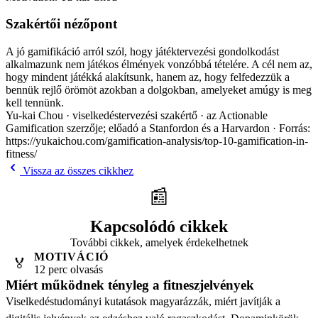
Szakértői nézőpont
A jó gamifikáció arról szól, hogy játéktervezési gondolkodást
alkalmazunk nem játékos élmények vonzóbbá tételére. A cél nem az,
hogy mindent játékká alakítsunk, hanem az, hogy felfedezzük a
bennük rejlő örömöt azokban a dolgokban, amelyeket amúgy is meg
kell tennünk.
Yu-kai Chou · viselkedéstervezési szakértő · az Actionable
Gamification szerzője; előadó a Stanfordon és a Harvardon · Forrás:
https://yukaichou.com/gamification-analysis/top-10-gamification-in-
fitness/
Vissza az összes cikkhez
📰
Kapcsolódó cikkek
További cikkek, amelyek érdekelhetnek
MOTIVÁCIÓ
🏅
12 perc olvasás
Miért működnek tényleg a fitneszjelvények
Viselkedéstudományi kutatások magyarázzák, miért javítják a