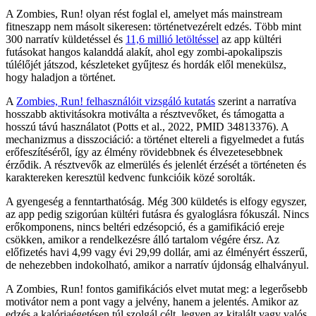
A Zombies, Run! olyan rést foglal el, amelyet más mainstream
fitneszapp nem másolt sikeresen: történetvezérelt edzés. Több mint
300 narratív küldetéssel és
11,6 millió letöltéssel
az app kültéri
futásokat hangos kalanddá alakít, ahol egy zombi-apokalipszis
túlélőjét játszod, készleteket gyűjtesz és hordák elől menekülsz,
hogy haladjon a történet.
A
Zombies, Run! felhasználóit vizsgáló kutatás
szerint a narratíva
hosszabb aktivitásokra motiválta a résztvevőket, és támogatta a
hosszú távú használatot (Potts et al., 2022, PMID 34813376). A
mechanizmus a disszociáció: a történet eltereli a figyelmedet a futás
erőfeszítéséről, így az élmény rövidebbnek és élvezetesebbnek
érződik. A résztvevők az elmerülés és jelenlét érzését a történeten és
karaktereken keresztül kedvenc funkcióik közé sorolták.
A gyengeség a fenntarthatóság. Még 300 küldetés is elfogy egyszer,
az app pedig szigorúan kültéri futásra és gyaloglásra fókuszál. Nincs
erőkomponens, nincs beltéri edzésopció, és a gamifikáció ereje
csökken, amikor a rendelkezésre álló tartalom végére érsz. Az
előfizetés havi 4,99 vagy évi 29,99 dollár, ami az élményért ésszerű,
de nehezebben indokolható, amikor a narratív újdonság elhalványul.
A Zombies, Run! fontos gamifikációs elvet mutat meg: a legerősebb
motivátor nem a pont vagy a jelvény, hanem a jelentés. Amikor az
edzés a kalóriaégetésen túl szolgál célt, legyen az kitalált vagy valós,