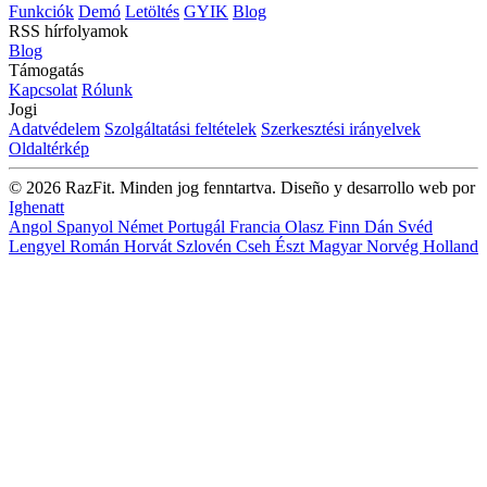
Funkciók
Demó
Letöltés
GYIK
Blog
RSS hírfolyamok
Blog
Támogatás
Kapcsolat
Rólunk
Jogi
Adatvédelem
Szolgáltatási feltételek
Szerkesztési irányelvek
Oldaltérkép
© 2026 RazFit. Minden jog fenntartva.
Diseño y desarrollo web por
Ighenatt
Angol
Spanyol
Német
Portugál
Francia
Olasz
Finn
Dán
Svéd
Lengyel
Román
Horvát
Szlovén
Cseh
Észt
Magyar
Norvég
Holland