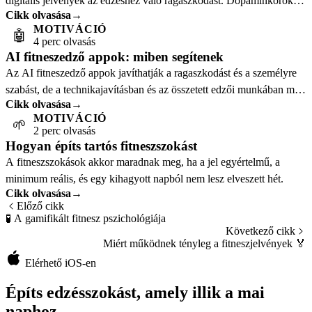
digitális jelvények az edzéshez való ragaszkodást. Dopaminkörök,
Cikk olvasása
→
célgradiens-hatás és motiváció.
MOTIVÁCIÓ
🤖
4 perc olvasás
AI fitneszedző appok: miben segítenek
Az AI fitneszedző appok javíthatják a ragaszkodást és a személyre
szabást, de a technikajavításban és az összetett edzői munkában még
Cikk olvasása
→
világos korlátaik vannak.
MOTIVÁCIÓ
🌱
2 perc olvasás
Hogyan építs tartós fitneszszokást
A fitneszszokások akkor maradnak meg, ha a jel egyértelmű, a
minimum reális, és egy kihagyott napból nem lesz elveszett hét.
Cikk olvasása
→
Előző cikk
🧪
A gamifikált fitnesz pszichológiája
Következő cikk
Miért működnek tényleg a fitneszjelvények
🏅
Elérhető iOS-en
Építs edzésszokást, amely illik a mai
naphoz