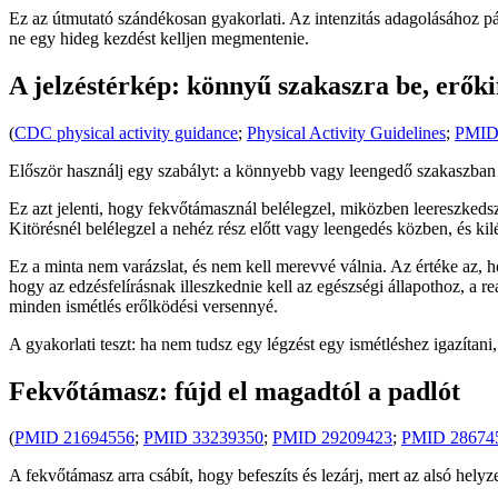
Ez az útmutató szándékosan gyakorlati. Az intenzitás adagolásához p
ne egy hideg kezdést kelljen megmentenie.
A jelzéstérkép: könnyű szakaszra be, erőkif
(
CDC physical activity guidance
;
Physical Activity Guidelines
;
PMID
Először használj egy szabályt: a könnyebb vagy leengedő szakaszban l
Ez azt jelenti, hogy fekvőtámasznál belélegzel, miközben leereszkedsz,
Kitörésnél belélegzel a nehéz rész előtt vagy leengedés közben, és ki
Ez a minta nem varázslat, és nem kell merevvé válnia. Az értéke az
hogy az edzésfelírásnak illeszkednie kell az egészségi állapothoz, a r
minden ismétlés erőlködési versennyé.
A gyakorlati teszt: ha nem tudsz egy légzést egy ismétléshez igazítani
Fekvőtámasz: fújd el magadtól a padlót
(
PMID 21694556
;
PMID 33239350
;
PMID 29209423
;
PMID 28674
A fekvőtámasz arra csábít, hogy befeszíts és lezárj, mert az alsó hely