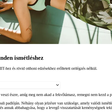
inden ismétléshez
T-hez és rövid otthoni edzésekhez erőltetett orrlégzés nélkül.
m veszi észre, amíg meg nem akad a fekvőtámasz, remegni nem kezd a pl
ali padlóján. Néhány olyan jelzésre van szüksége, amely valódi ismétl
t, és annak abbahagyása, hogy a levegő visszatartását keménységnek teki