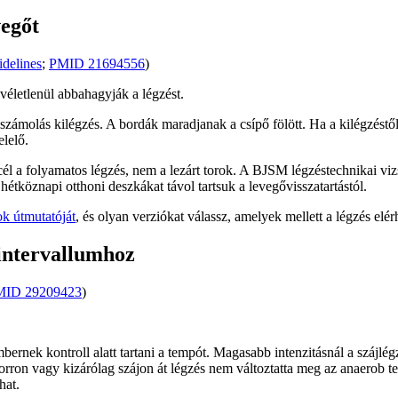
vegőt
idelines
;
PMID 21694556
)
véletlenül abbahagyják a légzést.
számolás kilégzés. A bordák maradjanak a csípő fölött. Ha a kilégzéstől 
elelő.
l a folyamatos légzés, nem a lezárt torok. A BJSM légzéstechnikai vizsgá
étköznapi otthoni deszkákat távol tartsuk a levegővisszatartástól.
ok útmutatóját
, és olyan verziókat válassz, amelyek mellett a légzés elé
 intervallumhoz
MID 29209423
)
bernek kontroll alatt tartani a tempót. Magasabb intenzitásnál a szájlég
ron vagy kizárólag szájon át légzés nem változtatta meg az anaerob telj
hat.