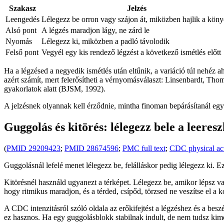
Szakasz
Jelzés
Leengedés
Lélegezz be orron vagy szájon át, miközben hajlik a kön
Alsó pont
A légzés maradjon lágy, ne zárd le
Nyomás
Lélegezz ki, miközben a padló távolodik
Felső pont
Vegyél egy kis rendező légzést a következő ismétlés előtt
Ha a légzésed a negyedik ismétlés után eltűnik, a variáció túl nehéz 
azért számít, mert felerősítheti a vérnyomásválaszt: Linsenbardt, Th
gyakorlatok alatt (BJSM, 1992).
A jelzésnek olyannak kell érződnie, mintha finoman bepárásítanál egy t
Guggolás és kitörés: lélegezz bele a leeresz
(
PMID 29209423
;
PMID 28674596
;
PMC full text
;
CDC physical act
Guggolásnál lefelé menet lélegezz be, felálláskor pedig lélegezz ki. Ez a
Kitörésnél használd ugyanezt a térképet. Lélegezz be, amikor lépsz va
hogy ritmikus maradjon, és a térded, csípőd, törzsed ne veszítse el a ko
A CDC intenzitásról szóló oldala az erőkifejtést a légzéshez és a beszé
ez hasznos. Ha egy guggolásblokk stabilnak indult, de nem tudsz kimo