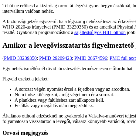
Tehát ne erőltesd a kizárólag orron át légzést gyors hegymászóknál,
intervallum valóban nehéz.
A biztonsági jelzés egyszerű: ha a légszomj nehézzé teszi az érkezése
WHO 2020-as irányelvei (PMID 33239350) és az amerikai Physical Activ
tesztté. Gyakorlati programozáshoz a
sajáttestsúlyos HIIT otthon
jobb 
Amikor a levegővisszatartás figyelmeztető 
(
PMID 33239350
;
PMID 29209423
;
PMID 28674596
;
PMC full text
Egy nehéz ismétlésnél rövid törzsfeszítés természetesen előfordulhat. 
Figyeld ezeket a jeleket:
A sorozat végén nyomást érzel a fejedben vagy az arcodban.
Nem tudsz kilélegezni, amíg véget nem ér a sorozat.
A plankhez vagy falüléshez zárt állkapocs kell.
Felállás vagy megállás után megszédülsz.
Általános otthoni edzéseknél ne gyakorold a Valsalva-manővert teljes
folyamatosan visszatartod a levegőt, válassz könnyebb variációt, rövid
Orvosi megjegyzés