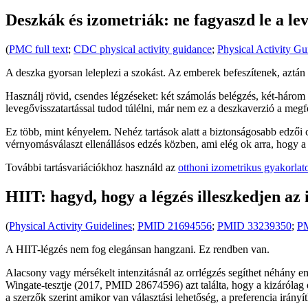
Deszkák és izometriák: ne fagyaszd le a le
(
PMC full text
;
CDC physical activity guidance
;
Physical Activity Gu
A deszka gyorsan leleplezi a szokást. Az emberek befeszítenek, aztán 
Használj rövid, csendes légzéseket: két számolás belégzés, két-három 
levegővisszatartással tudod túlélni, már nem ez a deszkaverzió a megf
Ez több, mint kényelem. Nehéz tartások alatt a biztonságosabb edzői cé
vérnyomásválaszt ellenállásos edzés közben, ami elég ok arra, hogy a h
További tartásvariációkhoz használd az
otthoni izometrikus gyakorlat
HIIT: hagyd, hogy a légzés illeszkedjen az
(
Physical Activity Guidelines
;
PMID 21694556
;
PMID 33239350
;
P
A HIIT-légzés nem fog elegánsan hangzani. Ez rendben van.
Alacsony vagy mérsékelt intenzitásnál az orrlégzés segíthet néhány em
Wingate-tesztje (2017, PMID 28674596) azt találta, hogy a kizárólag or
a szerzők szerint amikor van választási lehetőség, a preferencia irányít