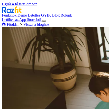
Ugrás a fő tartalomhoz
Funkciók
Demó
Letöltés
GYIK
Blog
Rólunk
Letöltés az App Store-ból
Főoldal
Vissza a bloghoz