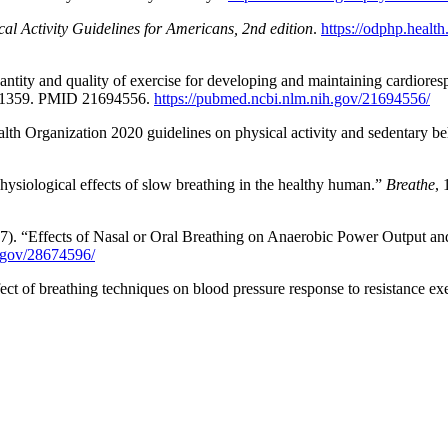
cal Activity Guidelines for Americans, 2nd edition
.
https://odphp.health
antity and quality of exercise for developing and maintaining cardioresp
4-1359. PMID 21694556.
https://pubmed.ncbi.nlm.nih.gov/21694556/
Health Organization 2020 guidelines on physical activity and sedentary b
ysiological effects of slow breathing in the healthy human.”
Breathe
,
2017). “Effects of Nasal or Oral Breathing on Anaerobic Power Output 
h.gov/28674596/
t of breathing techniques on blood pressure response to resistance ex