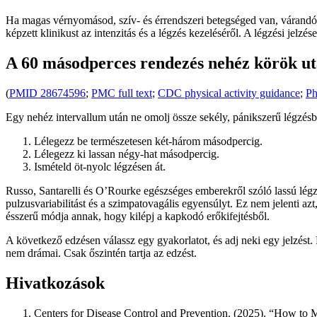
Ha magas vérnyomásod, szív- és érrendszeri betegséged van, várandós 
képzett klinikust az intenzitás és a légzés kezeléséről. A légzési jelz
A 60 másodperces rendezés nehéz körök u
(
PMID 28674596
;
PMC full text
;
CDC physical activity guidance
;
Ph
Egy nehéz intervallum után ne omolj össze sekély, pánikszerű légzésbe
Lélegezz be természetesen két-három másodpercig.
Lélegezz ki lassan négy-hat másodpercig.
Ismételd öt-nyolc légzésen át.
Russo, Santarelli és O’Rourke egészséges emberekről szóló lassú légz
pulzusvariabilitást és a szimpatovagális egyensúlyt. Ez nem jelenti az
ésszerű módja annak, hogy kilépj a kapkodó erőkifejtésből.
A következő edzésen válassz egy gyakorlatot, és adj neki egy jelzést.
nem drámai. Csak őszintén tartja az edzést.
Hivatkozások
Centers for Disease Control and Prevention. (2025). “How to M