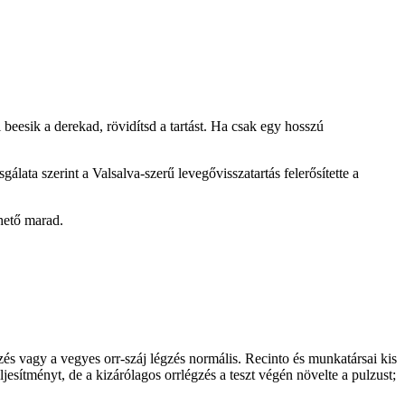
beesik a derekad, rövidítsd a tartást. Ha csak egy hosszú
lata szerint a Valsalva-szerű levegővisszatartás felerősítette a
rhető marad.
zés vagy a vegyes orr-száj légzés normális. Recinto és munkatársai kis
esítményt, de a kizárólagos orrlégzés a teszt végén növelte a pulzust;