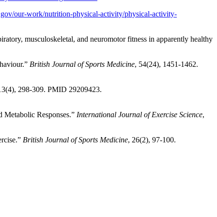
.gov/our-work/nutrition-physical-activity/physical-activity-
iratory, musculoskeletal, and neuromotor fitness in apparently healthy
ehaviour.”
British Journal of Sports Medicine
, 54(24), 1451-1462.
 13(4), 298-309. PMID 29209423.
and Metabolic Responses.”
International Journal of Exercise Science
,
ercise.”
British Journal of Sports Medicine
, 26(2), 97-100.