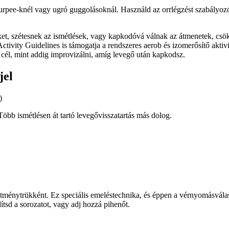
 burpee-knél vagy ugró guggolásoknál. Használd az orrlégzést szabályo
ket, szétesnek az ismétlések, vagy kapkodóvá válnak az átmenetek, csök
ity Guidelines is támogatja a rendszeres aerob és izomerősítő aktivit
cél, mint addig improvizálni, amíg levegő után kapkodsz.
jel
)
Több ismétlésen át tartó levegővisszatartás más dolog.
ítménytrükként. Ez speciális emeléstechnika, és éppen a vérnyomásvála
ítsd a sorozatot, vagy adj hozzá pihenőt.