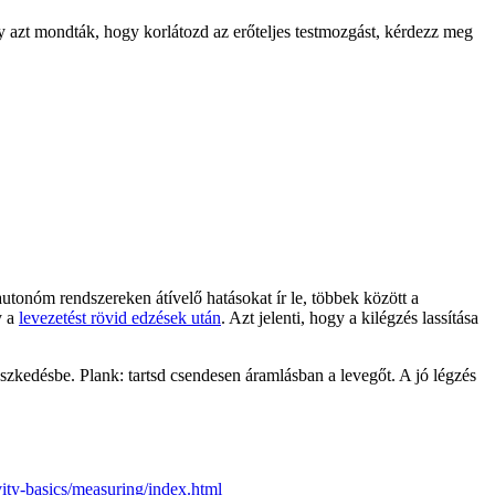
y azt mondták, hogy korlátozd az erőteljes testmozgást, kérdezz meg
utonóm rendszereken átívelő hatásokat ír le, többek között a
y a
levezetést rövid edzések után
. Azt jelenti, hogy a kilégzés lassítása
eszkedésbe. Plank: tartsd csendesen áramlásban a levegőt. A jó légzés
vity-basics/measuring/index.html