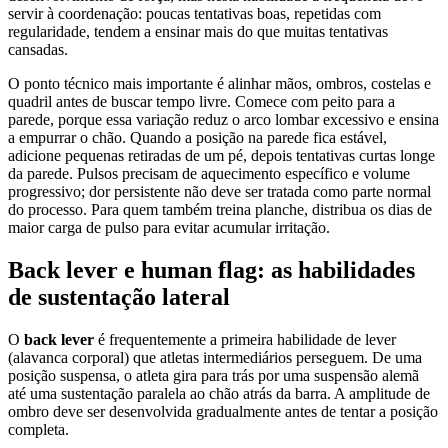
servir à coordenação: poucas tentativas boas, repetidas com
regularidade, tendem a ensinar mais do que muitas tentativas
cansadas.
O ponto técnico mais importante é alinhar mãos, ombros, costelas e
quadril antes de buscar tempo livre. Comece com peito para a
parede, porque essa variação reduz o arco lombar excessivo e ensina
a empurrar o chão. Quando a posição na parede fica estável,
adicione pequenas retiradas de um pé, depois tentativas curtas longe
da parede. Pulsos precisam de aquecimento específico e volume
progressivo; dor persistente não deve ser tratada como parte normal
do processo. Para quem também treina planche, distribua os dias de
maior carga de pulso para evitar acumular irritação.
Back lever e human flag: as habilidades
de sustentação lateral
O
back lever
é frequentemente a primeira habilidade de lever
(alavanca corporal) que atletas intermediários perseguem. De uma
posição suspensa, o atleta gira para trás por uma suspensão alemã
até uma sustentação paralela ao chão atrás da barra. A amplitude de
ombro deve ser desenvolvida gradualmente antes de tentar a posição
completa.