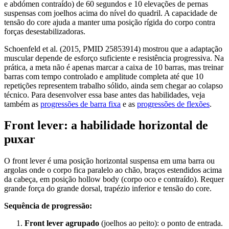
e abdómen contraído) de 60 segundos e 10 elevações de pernas
suspensas com joelhos acima do nível do quadril. A capacidade de
tensão do core ajuda a manter uma posição rígida do corpo contra
forças desestabilizadoras.
Schoenfeld et al. (2015, PMID 25853914) mostrou que a adaptação
muscular depende de esforço suficiente e resistência progressiva. Na
prática, a meta não é apenas marcar a caixa de 10 barras, mas treinar
barras com tempo controlado e amplitude completa até que 10
repetições representem trabalho sólido, ainda sem chegar ao colapso
técnico. Para desenvolver essa base antes das habilidades, veja
também as
progressões de barra fixa
e as
progressões de flexões
.
Front lever: a habilidade horizontal de
puxar
O front lever é uma posição horizontal suspensa em uma barra ou
argolas onde o corpo fica paralelo ao chão, braços estendidos acima
da cabeça, em posição hollow body (corpo oco e contraído). Requer
grande força do grande dorsal, trapézio inferior e tensão do core.
Sequência de progressão:
Front lever agrupado
(joelhos ao peito): o ponto de entrada.