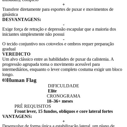
+
Transfere diretamente para esportes de puxar e movimentos de
ginástica
DESVANTAGENS:
-
Exige força de retração e depressão escapular que a maioria dos
iniciantes simplesmente não possui
-
O tecido conjuntivo nos cotovelos e ombros requer preparação
gradual
VEREDICTO
Um alvo clássico entre as habilidades de puxar da calistenia. A
progressão agrupada torna o movimento acessível para
intermediários, enquanto o lever completo costuma exigir um bloco
longo.
Human Flag
03
DIFICULDADE
Elite
CRONOGRAMA
18–36+ meses
PRÉ REQUISITOS
Front lever, 15 fundos, oblíquos e core lateral fortes
VANTAGENS:
+
Desenvolve de forma única a estabilização lateral, um plano de