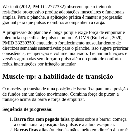
Westcott (2012, PMID 22777332) observou que o treino de
resistência progressivo produz adaptações musculares e funcionais
amplas. Para o planche, a aplicação prática é manter a progressão
gradual para que pulsos e ombros acompanhem a carga.
A progressão do planche é longa porque exige força de empurrar e
tolerância específica de pulso e ombro. A OMS (Bull et al., 2020,
PMID 33239350) enquadra o fortalecimento muscular dentro de
diretrizes semanais sustentáveis; para o planche, isso sugere priorizar
consistência, recuperação e volume moderado. Treinar inclinações e
versões agrupadas sem forçar o pulso além do ponto de conforto
reduz interrupções por irritação articular.
Muscle-up: a habilidade de transição
O muscle-up transita de uma posição de barra fixa para uma posição
de fundos em um único movimento. Combina força de puxar, a
transição acima da barra e força de empurrar.
Sequência de progressão:
Barra fixa com pegada falsa
(pulsos sobre a barra): começa
a condicionar a posição dos pulsos e a altura escapular.
Barras fixas altas
(queixo às mãos, peito em direção à barra):