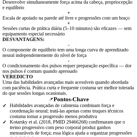
Desenvolve simultaneamente força acima da cabeça, propriocepção
e equilíbrio
+
Escala de apoiado na parede até livre e progressões com um braço
+
Sessões curtas de prática diária (5–10 minutos) são eficazes — sem
equipamento especial necessário
DESVANTAGENS:
-
O componente de equilíbrio tem uma longa curva de aprendizado
neural independentemente do nível de força
-
O condicionamento dos pulsos requer preparação específica — dor
nos pulsos é comum quando apressado
VEREDICTO
Uma das habilidades avançadas mais acessíveis quando abordada
com paciência. Prática curta e frequente costuma ser melhor tolerada
do que sessões longas ocasionais.
Pontos-Chave
📌
Habilidades avançadas de calistenia combinam força e
✓
coordenação neural; tratá-las apenas como truques técnicos
costuma tornar a progressão menos produtiva
Kotarsky et al. (2018, PMID 29466268) confirmaram que o
✓
treino progressivo com peso corporal produz ganhos
mensuráveis de força; essa lógica ajuda a organizar progressões