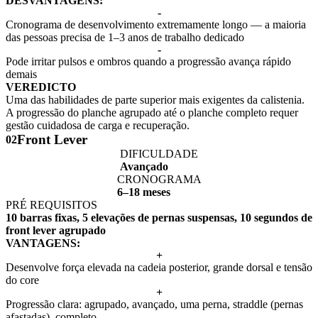
DESVANTAGENS:
-
Cronograma de desenvolvimento extremamente longo — a maioria
das pessoas precisa de 1–3 anos de trabalho dedicado
-
Pode irritar pulsos e ombros quando a progressão avança rápido
demais
VEREDICTO
Uma das habilidades de parte superior mais exigentes da calistenia.
A progressão do planche agrupado até o planche completo requer
gestão cuidadosa de carga e recuperação.
Front Lever
02
DIFICULDADE
Avançado
CRONOGRAMA
6–18 meses
PRÉ REQUISITOS
10 barras fixas, 5 elevações de pernas suspensas, 10 segundos de
front lever agrupado
VANTAGENS:
+
Desenvolve força elevada na cadeia posterior, grande dorsal e tensão
do core
+
Progressão clara: agrupado, avançado, uma perna, straddle (pernas
afastadas), completo