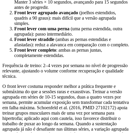
Manter 3 séries × 10 segundos, avançando para 15 segundos
antes de progredir.
Front lever agrupado avançado
(joelhos estendidos,
quadris a 90 graus): mais difícil que a versão agrupada
simples.
Front lever com uma perna
(uma perna estendida, outra
agrupada): passo intermediário.
Front lever straddle
(ambas as pernas estendidas e
afastadas): reduz a alavanca em comparação com o completo.
Front lever completo
: ambas as pernas juntas,
completamente estendidas.
Frequência de treino: 2–4 vezes por semana no nível de progressão
relevante, ajustando o volume conforme recuperação e qualidade
técnica.
O front lever costuma responder melhor a prática frequente e
submáxima do que a sessões raras e exaustivas. Treinar a versão
agrupada em séries de 10-15 segundos, duas a quatro vezes por
semana, permite acumular exposição sem transformar cada tentativa
em falha máxima. Schoenfeld et al. (2016, PMID 27102172) apoia
treinar grupos musculares mais de uma vez por semana para
hipertrofia; aplicado aqui com cautela, isso favorece distribuir o
trabalho de puxar ao longo da semana. Quando a sustentação
agrupada já não é desafiante nas últimas séries, a variação agrupada