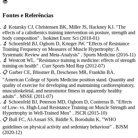
📚
Fontes e Referências
🔬
Kotarsky CJ, Christensen BK, Miller JS, Hackney KJ.
"The
effects of a calisthenics training intervention on posture, strength and
body composition"
. Isokinet Exerc Sci
(2018-01)
🔬
Schoenfeld BJ, Ogborn D, Krieger JW.
"Effects of Resistance
Training Frequency on Measures of Muscle Hypertrophy: A
Systematic Review and Meta-Analysis"
. Sports Medicine
(2016-11)
🔬
Westcott WL.
"Resistance training is medicine: effects of strength
training on health"
. Curr Sports Med Rep
(2012-07)
📋
Garber CE, Blissmer B, Deschenes MR, Franklin BA.
"American College of Sports Medicine position stand. Quantity and
quality of exercise for developing and maintaining cardiorespiratory,
musculoskeletal, and neuromotor fitness in apparently healthy
adults"
. MSSE
(2011-07)
🔬
Schoenfeld BJ, Peterson MD, Ogborn D, Contreras B.
"Effects
of Low- vs. High-Load Resistance Training on Muscle Strength and
Hypertrophy in Well-Trained Men"
. JSCR
(2015-10)
📋
Bull FC, Al-Ansari SS, Biddle S, Borodulin K.
"WHO
guidelines on physical activity and sedentary behaviour"
. BJSM
(2020-12)