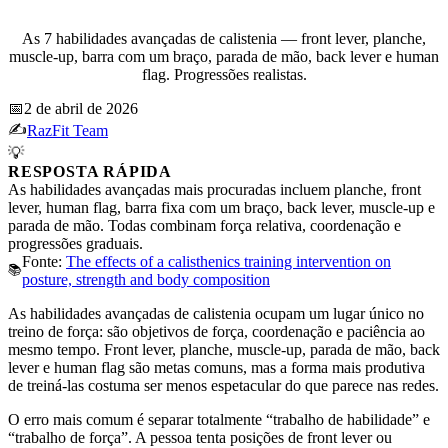
As 7 habilidades avançadas de calistenia — front lever, planche,
muscle-up, barra com um braço, parada de mão, back lever e human
flag. Progressões realistas.
📅
2 de abril de 2026
✍️
RazFit Team
💡
RESPOSTA RÁPIDA
As habilidades avançadas mais procuradas incluem planche, front
lever, human flag, barra fixa com um braço, back lever, muscle-up e
parada de mão. Todas combinam força relativa, coordenação e
progressões graduais.
Fonte:
The effects of a calisthenics training intervention on
📚
posture, strength and body composition
As habilidades avançadas de calistenia ocupam um lugar único no
treino de força: são objetivos de força, coordenação e paciência ao
mesmo tempo. Front lever, planche, muscle-up, parada de mão, back
lever e human flag são metas comuns, mas a forma mais produtiva
de treiná-las costuma ser menos espetacular do que parece nas redes.
O erro mais comum é separar totalmente “trabalho de habilidade” e
“trabalho de força”. A pessoa tenta posições de front lever ou