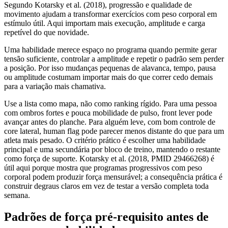
Segundo Kotarsky et al. (2018), progressão e qualidade de
movimento ajudam a transformar exercícios com peso corporal em
estímulo útil. Aqui importam mais execução, amplitude e carga
repetível do que novidade.
Uma habilidade merece espaço no programa quando permite gerar
tensão suficiente, controlar a amplitude e repetir o padrão sem perder
a posição. Por isso mudanças pequenas de alavanca, tempo, pausa
ou amplitude costumam importar mais do que correr cedo demais
para a variação mais chamativa.
Use a lista como mapa, não como ranking rígido. Para uma pessoa
com ombros fortes e pouca mobilidade de pulso, front lever pode
avançar antes do planche. Para alguém leve, com bom controle de
core lateral, human flag pode parecer menos distante do que para um
atleta mais pesado. O critério prático é escolher uma habilidade
principal e uma secundária por bloco de treino, mantendo o restante
como força de suporte. Kotarsky et al. (2018, PMID 29466268) é
útil aqui porque mostra que programas progressivos com peso
corporal podem produzir força mensurável; a consequência prática é
construir degraus claros em vez de testar a versão completa toda
semana.
Padrões de força pré-requisito antes de