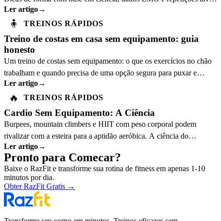
Ler artigo
→
para cada nível.
🧍
TREINOS RÁPIDOS
Treino de costas em casa sem equipamento: guia
honesto
Um treino de costas sem equipamento: o que os exercícios no chão
trabalham e quando precisa de uma opção segura para puxar e
Ler artigo
→
continuar a progredir.
🔥
TREINOS RÁPIDOS
Cardio Sem Equipamento: A Ciência
Burpees, mountain climbers e HIIT com peso corporal podem
rivalizar com a esteira para a aptidão aeróbica. A ciência do
Ler artigo
→
exercício explica o porquê.
Pronto para Comecar?
Baixe o RazFit e transforme sua rotina de fitness em apenas 1-10
minutos por dia.
Obter RazFit Gratis
→
Transforme seu corpo em minutos. Treinos eficazes sem