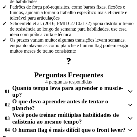
de habilidades
Padrões de força pré-requisitos, como barras fixas, flexões e
✓
fundos, ajudam a tornar o trabalho específico mais eficiente e
tolerável para articulações
Schoenfeld et al. (2016, PMID 27102172) apoia distribuir treino
✓
de resistência ao longo da semana; para habilidades, use essa
ideia com prática curta e técnica
Os prazos variam muito: algumas transições levam semanas,
✓
enquanto alavancas como planche e human flag podem exigir
muitos meses de treino consistente
❓
Perguntas Frequentes
4 perguntas respondidas
Quanto tempo leva para aprender o muscle-
01
up?
O que devo aprender antes de tentar o
02
planche?
Você pode treinar múltiplas habilidades de
03
calistenia ao mesmo tempo?
O human flag é mais difícil que o front lever?
04