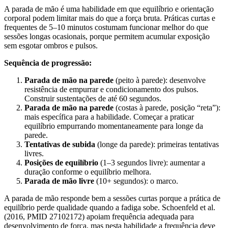
A parada de mão é uma habilidade em que equilíbrio e orientação
corporal podem limitar mais do que a força bruta. Práticas curtas e
frequentes de 5–10 minutos costumam funcionar melhor do que
sessões longas ocasionais, porque permitem acumular exposição
sem esgotar ombros e pulsos.
Sequência de progressão:
Parada de mão na parede
(peito à parede): desenvolve
resistência de empurrar e condicionamento dos pulsos.
Construir sustentações de até 60 segundos.
Parada de mão na parede
(costas à parede, posição “reta”):
mais específica para a habilidade. Começar a praticar
equilíbrio empurrando momentaneamente para longe da
parede.
Tentativas de subida
(longe da parede): primeiras tentativas
livres.
Posições de equilíbrio
(1–3 segundos livre): aumentar a
duração conforme o equilíbrio melhora.
Parada de mão livre
(10+ segundos): o marco.
A parada de mão responde bem a sessões curtas porque a prática de
equilíbrio perde qualidade quando a fadiga sobe. Schoenfeld et al.
(2016, PMID 27102172) apoiam frequência adequada para
desenvolvimento de força, mas nesta habilidade a frequência deve