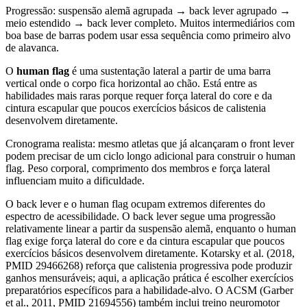
Progressão: suspensão alemã agrupada → back lever agrupado →
meio estendido → back lever completo. Muitos intermediários com
boa base de barras podem usar essa sequência como primeiro alvo
de alavanca.
O
human flag
é uma sustentação lateral a partir de uma barra
vertical onde o corpo fica horizontal ao chão. Está entre as
habilidades mais raras porque requer força lateral do core e da
cintura escapular que poucos exercícios básicos de calistenia
desenvolvem diretamente.
Cronograma realista: mesmo atletas que já alcançaram o front lever
podem precisar de um ciclo longo adicional para construir o human
flag. Peso corporal, comprimento dos membros e força lateral
influenciam muito a dificuldade.
O back lever e o human flag ocupam extremos diferentes do
espectro de acessibilidade. O back lever segue uma progressão
relativamente linear a partir da suspensão alemã, enquanto o human
flag exige força lateral do core e da cintura escapular que poucos
exercícios básicos desenvolvem diretamente. Kotarsky et al. (2018,
PMID 29466268) reforça que calistenia progressiva pode produzir
ganhos mensuráveis; aqui, a aplicação prática é escolher exercícios
preparatórios específicos para a habilidade-alvo. O ACSM (Garber
et al., 2011, PMID 21694556) também inclui treino neuromotor