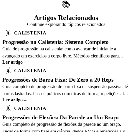
📚
Artigos Relacionados
Continue explorando tópicos relacionados
🤸
CALISTENIA
Progressão na Calistenia: Sistema Completo
Guia de progressão na calistenia: como avançar de iniciante a
avançado em exercícios a corpo livre. Métodos científicos para
Ler artigo
→
desenvolvimento sistemático.
🤸
CALISTENIA
Progressões de Barra Fixa: De Zero a 20 Reps
Guia completo de progressão de barra fixa da suspensão passiva até
barras lastradas. Passos práticos com dicas de forma, repetições alvo
Ler artigo
→
e cronograma por nível.
🤸
CALISTENIA
Progressões de Flexões: Da Parede ao Um Braço
Guia completo de progressão de flexões da parede ao um braço.
Dicas de forma com base em ciência, dados EMG e repetições alvo