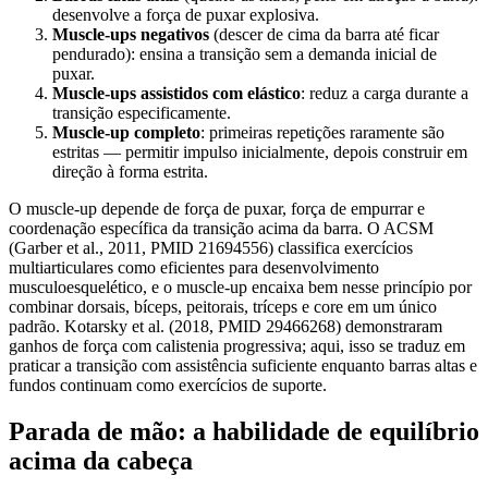
desenvolve a força de puxar explosiva.
Muscle-ups negativos
(descer de cima da barra até ficar
pendurado): ensina a transição sem a demanda inicial de
puxar.
Muscle-ups assistidos com elástico
: reduz a carga durante a
transição especificamente.
Muscle-up completo
: primeiras repetições raramente são
estritas — permitir impulso inicialmente, depois construir em
direção à forma estrita.
O muscle-up depende de força de puxar, força de empurrar e
coordenação específica da transição acima da barra. O ACSM
(Garber et al., 2011, PMID 21694556) classifica exercícios
multiarticulares como eficientes para desenvolvimento
musculoesquelético, e o muscle-up encaixa bem nesse princípio por
combinar dorsais, bíceps, peitorais, tríceps e core em um único
padrão. Kotarsky et al. (2018, PMID 29466268) demonstraram
ganhos de força com calistenia progressiva; aqui, isso se traduz em
praticar a transição com assistência suficiente enquanto barras altas e
fundos continuam como exercícios de suporte.
Parada de mão: a habilidade de equilíbrio
acima da cabeça