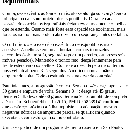
isquiotibiais
Contrações excêntricas (onde o músculo se alonga sob carga) são o
principal mecanismo protetor dos isquiotibiais. Durante cada
passada de corrida, os isquiotibiais freiam excentricamente o joelho
que se estende. Quanto mais forte essa capacidade excêntrica, mais
força os isquiotibiais podem absorver com segurança antes de falhar.
O curl nórdico é o exercício excêntrico de isquiotibiais mais
acessível. Ajoelhe-se em uma almofada com os tornozelos
ancorados (sob um sofá, segurados por um parceiro, ou presos sob
móveis pesados). Mantendo o tronco reto, desça lentamente para
frente estendendo os joelhos. Controle a descida pelo maior tempo
possível, idealmente 3–5 segundos. Amortece com as mãos e
empurre de volta. Todo o estímulo está na descida controlada.
Para iniciantes, a progressão é crítica. Semana 1–2: desça apenas até
30 graus e empurre de volta. Semana 3–4: desça até 45 graus.
Semana 5–8: desça até 60 graus. Semana 9–12: amplitude completa
até o chão. Schoenfeld et al. (2015, PMID 25853914) confirmou
que o esforço próximo à falha impulsiona a adaptação, mesmo
negativas nórdicas de amplitude parcial se qualificam quando
executadas com esforço máximo controlado.
Um caso prático de um programa de treino caseiro em São Paulo: