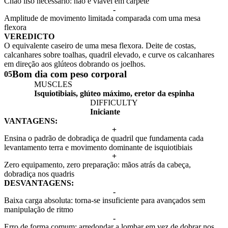
Chão liso necessário: não é viável em carpete
-
Amplitude de movimento limitada comparada com uma mesa
flexora
VEREDICTO
O equivalente caseiro de uma mesa flexora. Deite de costas,
calcanhares sobre toalhas, quadril elevado, e curve os calcanhares
em direção aos glúteos dobrando os joelhos.
Bom dia com peso corporal
05
MUSCLES
Isquiotibiais, glúteo máximo, eretor da espinha
DIFFICULTY
Iniciante
VANTAGENS:
+
Ensina o padrão de dobradiça de quadril que fundamenta cada
levantamento terra e movimento dominante de isquiotibiais
+
Zero equipamento, zero preparação: mãos atrás da cabeça,
dobradiça nos quadris
DESVANTAGENS:
-
Baixa carga absoluta: torna-se insuficiente para avançados sem
manipulação de ritmo
-
Erro de forma comum: arredondar a lombar em vez de dobrar nos