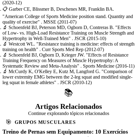
(2020-12)
📋
Garber CE, Blissmer B, Deschenes MR, Franklin BA.
"American College of Sports Medicine position stand. Quantity and
quality of exercise"
. MSSE
(2011-07)
🔬
Schoenfeld BJ, Peterson MD, Ogborn D, Contreras B.
"Effects
of Low- vs. High-Load Resistance Training on Muscle Strength and
Hypertrophy in Well-Trained Men"
. JSCR
(2015-10)
🔬
Westcott WL.
"Resistance training is medicine: effects of strength
training on health"
. Curr Sports Med Rep
(2012-07)
🔬
Schoenfeld BJ, Ogborn D, Krieger JW.
"Effects of Resistance
Training Frequency on Measures of Muscle Hypertrophy: A
Systematic Review and Meta-Analysis"
. Sports Medicine
(2016-11)
🔬
McCurdy K, O'Kelley E, Kutz M, Langford G.
"Comparison of
lower extremity EMG between the 2-leg squat and modified single-
leg squat in female athletes"
. JSCR
(2010-12)
📚
Artigos Relacionados
Continue explorando tópicos relacionados
🎯
GRUPOS MUSCULARES
Treino de Pernas sem Equipamento: 10 Exercícios