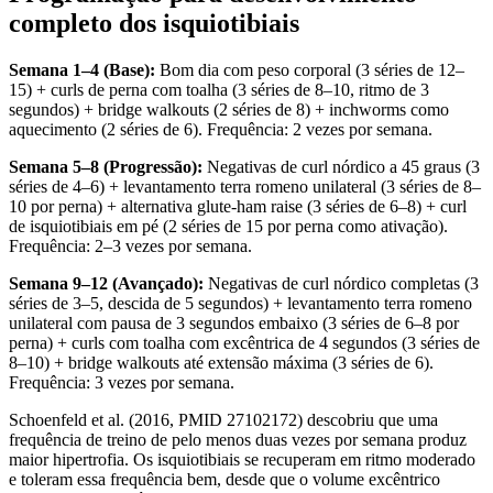
completo dos isquiotibiais
Semana 1–4 (Base):
Bom dia com peso corporal (3 séries de 12–
15) + curls de perna com toalha (3 séries de 8–10, ritmo de 3
segundos) + bridge walkouts (2 séries de 8) + inchworms como
aquecimento (2 séries de 6). Frequência: 2 vezes por semana.
Semana 5–8 (Progressão):
Negativas de curl nórdico a 45 graus (3
séries de 4–6) + levantamento terra romeno unilateral (3 séries de 8–
10 por perna) + alternativa glute-ham raise (3 séries de 6–8) + curl
de isquiotibiais em pé (2 séries de 15 por perna como ativação).
Frequência: 2–3 vezes por semana.
Semana 9–12 (Avançado):
Negativas de curl nórdico completas (3
séries de 3–5, descida de 5 segundos) + levantamento terra romeno
unilateral com pausa de 3 segundos embaixo (3 séries de 6–8 por
perna) + curls com toalha com excêntrica de 4 segundos (3 séries de
8–10) + bridge walkouts até extensão máxima (3 séries de 6).
Frequência: 3 vezes por semana.
Schoenfeld et al. (2016, PMID 27102172) descobriu que uma
frequência de treino de pelo menos duas vezes por semana produz
maior hipertrofia. Os isquiotibiais se recuperam em ritmo moderado
e toleram essa frequência bem, desde que o volume excêntrico