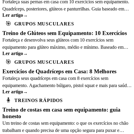
Fortaleça suas pernas em casa com 10 exercícios sem equipamento.
Quadríceps, posteriores, glúteos e panturrilhas. Guia baseado em
Ler artigo
→
ciência.
🎯
GRUPOS MUSCULARES
Treino de Glúteos sem Equipamento: 10 Exercícios
Fortaleça e desenvolva seus glúteos com 10 exercícios sem
equipamento para glúteo máximo, médio e mínimo. Baseado em
Ler artigo
→
ciência, treine em casa.
🎯
GRUPOS MUSCULARES
Exercícios de Quadríceps em Casa: 8 Melhores
Fortaleça seus quadríceps em casa com 8 exercícios sem
equipamento. Agachamento búlgaro, pistol squat e mais para saúde
Ler artigo
→
do joelho e força funcional.
🧍
TREINOS RÁPIDOS
Treino de costas em casa sem equipamento: guia
honesto
Um treino de costas sem equipamento: o que os exercícios no chão
trabalham e quando precisa de uma opção segura para puxar e