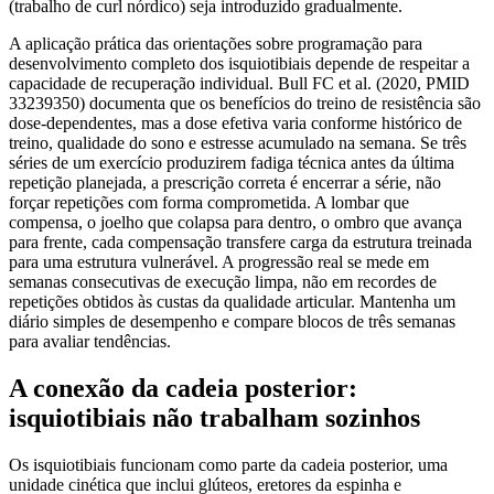
(trabalho de curl nórdico) seja introduzido gradualmente.
A aplicação prática das orientações sobre programação para
desenvolvimento completo dos isquiotibiais depende de respeitar a
capacidade de recuperação individual. Bull FC et al. (2020, PMID
33239350) documenta que os benefícios do treino de resistência são
dose-dependentes, mas a dose efetiva varia conforme histórico de
treino, qualidade do sono e estresse acumulado na semana. Se três
séries de um exercício produzirem fadiga técnica antes da última
repetição planejada, a prescrição correta é encerrar a série, não
forçar repetições com forma comprometida. A lombar que
compensa, o joelho que colapsa para dentro, o ombro que avança
para frente, cada compensação transfere carga da estrutura treinada
para uma estrutura vulnerável. A progressão real se mede em
semanas consecutivas de execução limpa, não em recordes de
repetições obtidos às custas da qualidade articular. Mantenha um
diário simples de desempenho e compare blocos de três semanas
para avaliar tendências.
A conexão da cadeia posterior:
isquiotibiais não trabalham sozinhos
Os isquiotibiais funcionam como parte da cadeia posterior, uma
unidade cinética que inclui glúteos, eretores da espinha e