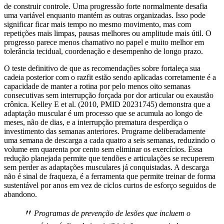
de construir controle. Uma progressão forte normalmente desafia
uma variável enquanto mantém as outras organizadas. Isso pode
significar ficar mais tempo no mesmo movimento, mas com
repetições mais limpas, pausas melhores ou amplitude mais útil. O
progresso parece menos chamativo no papel e muito melhor em
tolerância tecidual, coordenação e desempenho de longo prazo.
O teste definitivo de que as recomendações sobre fortaleça sua
cadeia posterior com o razfit estão sendo aplicadas corretamente é a
capacidade de manter a rotina por pelo menos oito semanas
consecutivas sem interrupção forçada por dor articular ou exaustão
crônica. Kelley E et al. (2010, PMID 20231745) demonstra que a
adaptação muscular é um processo que se acumula ao longo de
meses, não de dias, e a interrupção prematura desperdiça o
investimento das semanas anteriores. Programe deliberadamente
uma semana de descarga a cada quatro a seis semanas, reduzindo o
volume em quarenta por cento sem eliminar os exercícios. Essa
redução planejada permite que tendões e articulações se recuperem
sem perder as adaptações musculares já conquistadas. A descarga
não é sinal de fraqueza, é a ferramenta que permite treinar de forma
sustentável por anos em vez de ciclos curtos de esforço seguidos de
abandono.
"
Programas de prevenção de lesões que incluem o