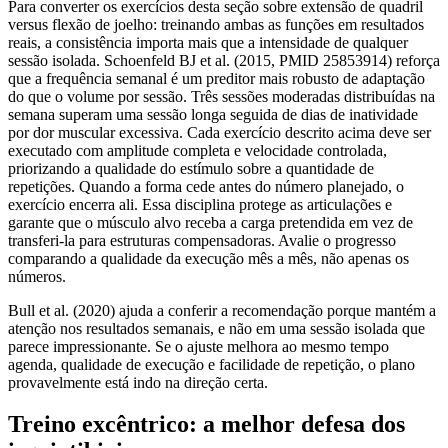
Para converter os exercícios desta seção sobre extensão de quadril
versus flexão de joelho: treinando ambas as funções em resultados
reais, a consistência importa mais que a intensidade de qualquer
sessão isolada. Schoenfeld BJ et al. (2015, PMID 25853914) reforça
que a frequência semanal é um preditor mais robusto de adaptação
do que o volume por sessão. Três sessões moderadas distribuídas na
semana superam uma sessão longa seguida de dias de inatividade
por dor muscular excessiva. Cada exercício descrito acima deve ser
executado com amplitude completa e velocidade controlada,
priorizando a qualidade do estímulo sobre a quantidade de
repetições. Quando a forma cede antes do número planejado, o
exercício encerra ali. Essa disciplina protege as articulações e
garante que o músculo alvo receba a carga pretendida em vez de
transferi-la para estruturas compensadoras. Avalie o progresso
comparando a qualidade da execução mês a mês, não apenas os
números.
Bull et al. (2020) ajuda a conferir a recomendação porque mantém a
atenção nos resultados semanais, e não em uma sessão isolada que
parece impressionante. Se o ajuste melhora ao mesmo tempo
agenda, qualidade de execução e facilidade de repetição, o plano
provavelmente está indo na direção certa.
Treino excêntrico: a melhor defesa dos