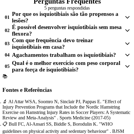
Perguntas Frequentes
5 perguntas respondidas
Por que os isquiotibiais são tão propensos a
01
lesões?
É possível desenvolver isquiotibiais sem mesa
02
flexora?
Com que frequência devo treinar
03
isquiotibiais em casa?
Agachamentos trabalham os isquiotibiais?
04
Qual é o melhor exercício com peso corporal
05
para força de isquiotibiais?
📚
Fontes e Referências
🔬
Al Attar WSA, Soomro N, Sinclair PJ, Pappas E.
"Effect of
Injury Prevention Programs that Include the Nordic Hamstring
Exercise on Hamstring Injury Rates in Soccer Players: A Systematic
Review and Meta-Analysis"
. Sports Medicine
(2017-05)
📋
Bull FC, Al-Ansari SS, Biddle S, Borodulin K.
"WHO
guidelines on physical activity and sedentary behaviour"
. BJSM