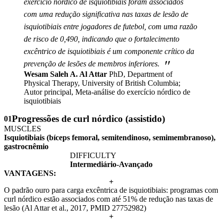
exercício nórdico de isquiotibiais foram associados
com uma redução significativa nas taxas de lesão de
isquiotibiais entre jogadores de futebol, com uma razão
de risco de 0,490, indicando que o fortalecimento
excêntrico de isquiotibiais é um componente crítico da
"
prevenção de lesões de membros inferiores.
Wesam Saleh A. Al Attar
PhD, Department of
Physical Therapy, University of British Columbia;
Autor principal, Meta-análise do exercício nórdico de
isquiotibiais
Progressões de curl nórdico (assistido)
01
MUSCLES
Isquiotibiais (bíceps femoral, semitendinoso, semimembranoso),
gastrocnêmio
DIFFICULTY
Intermediário-Avançado
VANTAGENS:
+
O padrão ouro para carga excêntrica de isquiotibiais: programas com
curl nórdico estão associados com até 51% de redução nas taxas de
lesão (Al Attar et al., 2017, PMID 27752982)
+