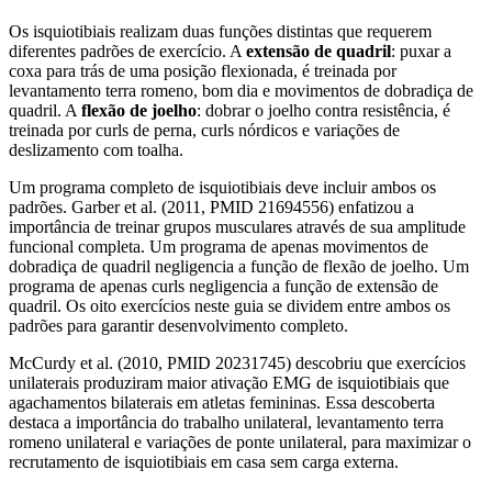
Os isquiotibiais realizam duas funções distintas que requerem
diferentes padrões de exercício. A
extensão de quadril
: puxar a
coxa para trás de uma posição flexionada, é treinada por
levantamento terra romeno, bom dia e movimentos de dobradiça de
quadril. A
flexão de joelho
: dobrar o joelho contra resistência, é
treinada por curls de perna, curls nórdicos e variações de
deslizamento com toalha.
Um programa completo de isquiotibiais deve incluir ambos os
padrões. Garber et al. (2011, PMID 21694556) enfatizou a
importância de treinar grupos musculares através de sua amplitude
funcional completa. Um programa de apenas movimentos de
dobradiça de quadril negligencia a função de flexão de joelho. Um
programa de apenas curls negligencia a função de extensão de
quadril. Os oito exercícios neste guia se dividem entre ambos os
padrões para garantir desenvolvimento completo.
McCurdy et al. (2010, PMID 20231745) descobriu que exercícios
unilaterais produziram maior ativação EMG de isquiotibiais que
agachamentos bilaterais em atletas femininas. Essa descoberta
destaca a importância do trabalho unilateral, levantamento terra
romeno unilateral e variações de ponte unilateral, para maximizar o
recrutamento de isquiotibiais em casa sem carga externa.