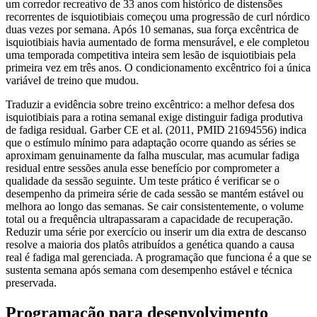
um corredor recreativo de 33 anos com histórico de distensões
recorrentes de isquiotibiais começou uma progressão de curl nórdico
duas vezes por semana. Após 10 semanas, sua força excêntrica de
isquiotibiais havia aumentado de forma mensurável, e ele completou
uma temporada competitiva inteira sem lesão de isquiotibiais pela
primeira vez em três anos. O condicionamento excêntrico foi a única
variável de treino que mudou.
Traduzir a evidência sobre treino excêntrico: a melhor defesa dos
isquiotibiais para a rotina semanal exige distinguir fadiga produtiva
de fadiga residual. Garber CE et al. (2011, PMID 21694556) indica
que o estímulo mínimo para adaptação ocorre quando as séries se
aproximam genuinamente da falha muscular, mas acumular fadiga
residual entre sessões anula esse benefício por comprometer a
qualidade da sessão seguinte. Um teste prático é verificar se o
desempenho da primeira série de cada sessão se mantém estável ou
melhora ao longo das semanas. Se cair consistentemente, o volume
total ou a frequência ultrapassaram a capacidade de recuperação.
Reduzir uma série por exercício ou inserir um dia extra de descanso
resolve a maioria dos platôs atribuídos a genética quando a causa
real é fadiga mal gerenciada. A programação que funciona é a que se
sustenta semana após semana com desempenho estável e técnica
preservada.
Programação para desenvolvimento