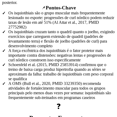
posterior.
Pontos-Chave
📌
Os isquiotibiais são o grupo muscular mais frequentemente
✓
lesionado no esporte: progressões de curl nórdico podem reduzir
taxas de lesão em até 51% (Al Attar et al., 2017, PMID
27752982)
Os isquiotibiais cruzam tanto o quadril quanto o joelho, exigindo
✓
exercícios que carreguem extensão de quadril (padrões de
levantamento terra) e flexão de joelho (padrões de curl) para
desenvolvimento completo
A força excêntrica dos isquiotibiais é o fator protetor mais
✓
importante contra distensões: negativas lentas e progressões de
curl nórdico constroem isso especificamente
Schoenfeld et al. (2015, PMID 25853914) confirmou que o
✓
treino de baixa carga produz hipertrofia quando as séries se
aproximam da falha: trabalho de isquiotibiais com peso corporal
se qualifica
A OMS (Bull et al., 2020, PMID 33239350) recomenda
✓
atividades de fortalecimento muscular para todos os grupos
principais pelo menos duas vezes por semana: isquiotibiais são
frequentemente sub-treinados em programas caseiros
❓