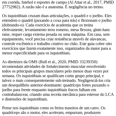
em corrida, futebol e esportes de campo (Al Attar et al., 2017, PMID
27752982). A razão não é a anatomia. É negligência no treino.
Os isquiotibiais cruzam duas articulações, o quadril e o joelho. Eles
estendem o quadril (puxando a coxa para trás) e flexionam o joelho
(dobrando-o). Cada exercício de academia que os treina
efetivamente, levantamento terra romeno, mesa flexora, glute-ham
raise, requer carga externa pesada ou uma máquina. Em casa, sem
equipamento, você precisa criar resistência através de alavancas,
controle excêntrico e trabalho criativo no chão. Este guia cobre oito
exercícios que fazem exatamente isso, organizados da maior para a
menor especificidade para os isquiotibiais.
As diretrizes da OMS (Bull et al., 2020, PMID 33239350)
recomendam atividades de fortalecimento muscular envolvendo
todos os principais grupos musculares pelo menos duas vezes por
semana. Os isquiotibiais se qualificam como grupo principal, e
talvez o mais consequentemente sub-treinado. Negligenciá-los cria
um desequilíbrio anterior-dominante: quadríceps fortes puxando o
joelho para frente enquanto isquiotibiais fracos falham em
contrabalancear, criando uma receita mecânica para estresse do LCA
e distensões de isquiotibiais.
Pense nos isquiotibiais como os freios traseiros de um carro. Os
quadríceps são o motor, eles aceleram, empurram, produzem