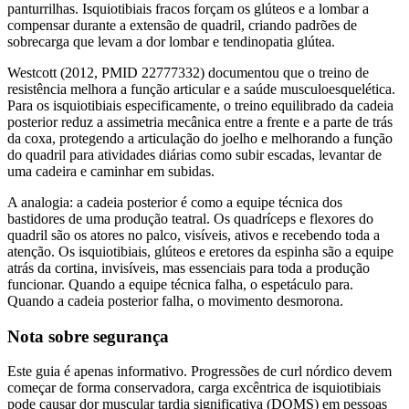
panturrilhas. Isquiotibiais fracos forçam os glúteos e a lombar a
compensar durante a extensão de quadril, criando padrões de
sobrecarga que levam a dor lombar e tendinopatia glútea.
Westcott (2012, PMID 22777332) documentou que o treino de
resistência melhora a função articular e a saúde musculoesquelética.
Para os isquiotibiais especificamente, o treino equilibrado da cadeia
posterior reduz a assimetria mecânica entre a frente e a parte de trás
da coxa, protegendo a articulação do joelho e melhorando a função
do quadril para atividades diárias como subir escadas, levantar de
uma cadeira e caminhar em subidas.
A analogia: a cadeia posterior é como a equipe técnica dos
bastidores de uma produção teatral. Os quadríceps e flexores do
quadril são os atores no palco, visíveis, ativos e recebendo toda a
atenção. Os isquiotibiais, glúteos e eretores da espinha são a equipe
atrás da cortina, invisíveis, mas essenciais para toda a produção
funcionar. Quando a equipe técnica falha, o espetáculo para.
Quando a cadeia posterior falha, o movimento desmorona.
Nota sobre segurança
Este guia é apenas informativo. Progressões de curl nórdico devem
começar de forma conservadora, carga excêntrica de isquiotibiais
pode causar dor muscular tardia significativa (DOMS) em pessoas