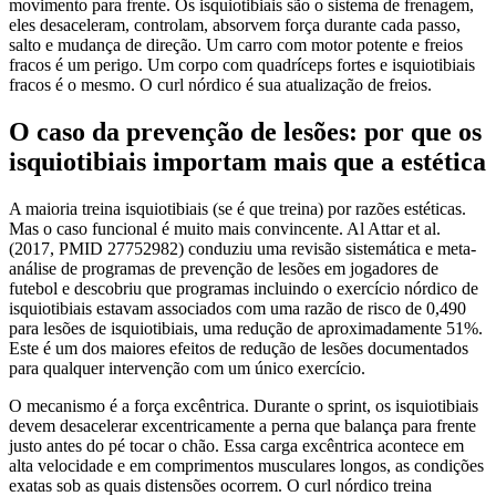
movimento para frente. Os isquiotibiais são o sistema de frenagem,
eles desaceleram, controlam, absorvem força durante cada passo,
salto e mudança de direção. Um carro com motor potente e freios
fracos é um perigo. Um corpo com quadríceps fortes e isquiotibiais
fracos é o mesmo. O curl nórdico é sua atualização de freios.
O caso da prevenção de lesões: por que os
isquiotibiais importam mais que a estética
A maioria treina isquiotibiais (se é que treina) por razões estéticas.
Mas o caso funcional é muito mais convincente. Al Attar et al.
(2017, PMID 27752982) conduziu uma revisão sistemática e meta-
análise de programas de prevenção de lesões em jogadores de
futebol e descobriu que programas incluindo o exercício nórdico de
isquiotibiais estavam associados com uma razão de risco de 0,490
para lesões de isquiotibiais, uma redução de aproximadamente 51%.
Este é um dos maiores efeitos de redução de lesões documentados
para qualquer intervenção com um único exercício.
O mecanismo é a força excêntrica. Durante o sprint, os isquiotibiais
devem desacelerar excentricamente a perna que balança para frente
justo antes do pé tocar o chão. Essa carga excêntrica acontece em
alta velocidade e em comprimentos musculares longos, as condições
exatas sob as quais distensões ocorrem. O curl nórdico treina