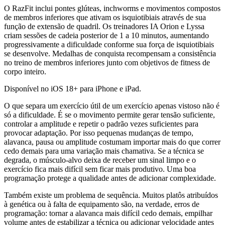
O RazFit inclui pontes glúteas, inchworms e movimentos compostos
de membros inferiores que ativam os isquiotibiais através de sua
função de extensão de quadril. Os treinadores IA Orion e Lyssa
criam sessões de cadeia posterior de 1 a 10 minutos, aumentando
progressivamente a dificuldade conforme sua força de isquiotibiais
se desenvolve. Medalhas de conquista recompensam a consistência
no treino de membros inferiores junto com objetivos de fitness de
corpo inteiro.
Disponível no iOS 18+ para iPhone e iPad.
O que separa um exercício útil de um exercício apenas vistoso não é
só a dificuldade. É se o movimento permite gerar tensão suficiente,
controlar a amplitude e repetir o padrão vezes suficientes para
provocar adaptação. Por isso pequenas mudanças de tempo,
alavanca, pausa ou amplitude costumam importar mais do que correr
cedo demais para uma variação mais chamativa. Se a técnica se
degrada, o músculo-alvo deixa de receber um sinal limpo e o
exercício fica mais difícil sem ficar mais produtivo. Uma boa
programação protege a qualidade antes de adicionar complexidade.
Também existe um problema de sequência. Muitos platôs atribuídos
à genética ou à falta de equipamento são, na verdade, erros de
programação: tornar a alavanca mais difícil cedo demais, empilhar
volume antes de estabilizar a técnica ou adicionar velocidade antes