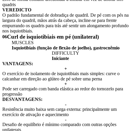
quadris
VEREDICTO
O padrão fundamental de dobradiça de quadril. De pé com os pés na
largura do quadril, mãos atrás da cabeça, incline-se para frente
empurrando os quadris para trás até sentir um alongamento profundo
nos isquiotibiais.
Curl de isquiotibiais em pé (unilateral)
06
MUSCLES
Isquiotibiais (função de flexão de joelho), gastrocnêmio
DIFFICULTY
Iniciante
VANTAGENS:
+
O exercício de isolamento de isquiotibiais mais simples: curve o
calcanhar em direção ao glúteo de pé sobre uma perna
+
Pode ser carregado com banda elástica ao redor do tornozelo para
progressão
DESVANTAGENS:
-
Resistência muito baixa sem carga externa: principalmente um
exercício de ativação e aquecimento
-
Desafio de equilíbrio é mínimo comparado com outras opções
unilaterais