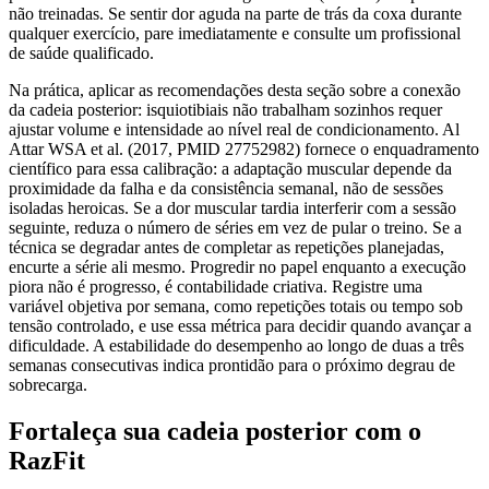
não treinadas. Se sentir dor aguda na parte de trás da coxa durante
qualquer exercício, pare imediatamente e consulte um profissional
de saúde qualificado.
Na prática, aplicar as recomendações desta seção sobre a conexão
da cadeia posterior: isquiotibiais não trabalham sozinhos requer
ajustar volume e intensidade ao nível real de condicionamento. Al
Attar WSA et al. (2017, PMID 27752982) fornece o enquadramento
científico para essa calibração: a adaptação muscular depende da
proximidade da falha e da consistência semanal, não de sessões
isoladas heroicas. Se a dor muscular tardia interferir com a sessão
seguinte, reduza o número de séries em vez de pular o treino. Se a
técnica se degradar antes de completar as repetições planejadas,
encurte a série ali mesmo. Progredir no papel enquanto a execução
piora não é progresso, é contabilidade criativa. Registre uma
variável objetiva por semana, como repetições totais ou tempo sob
tensão controlado, e use essa métrica para decidir quando avançar a
dificuldade. A estabilidade do desempenho ao longo de duas a três
semanas consecutivas indica prontidão para o próximo degrau de
sobrecarga.
Fortaleça sua cadeia posterior com o
RazFit