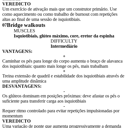
VEREDICTO
Um exercício de ativação mais que um construtor primário. Use
como aquecimento ou como trabalho de burnout com repetições
altas ao final de uma sessão de isquiotibiais.
Bridge walkouts
07
MUSCLES
Isquiotibiais, glúteo máximo, core, eretor da espinha
DIFFICULTY
Intermediário
VANTAGENS:
+
Caminhar os pés para longe do corpo aumenta o braço de alavanca
dos isquiotibiais: quanto mais longe os pés, mais trabalham
+
Treina extensão de quadril e estabilidade dos isquiotibiais através de
uma amplitude dinâmica
DESVANTAGENS:
-
Os glúteos dominam em posições próximas: deve afastar os pés o
suficiente para transferir carga aos isquiotibiais
-
Requer ritmo controlado para evitar repetições impulsionadas por
momentum
VEREDICTO
Uma variação de ponte que aumenta progressivamente a demanda