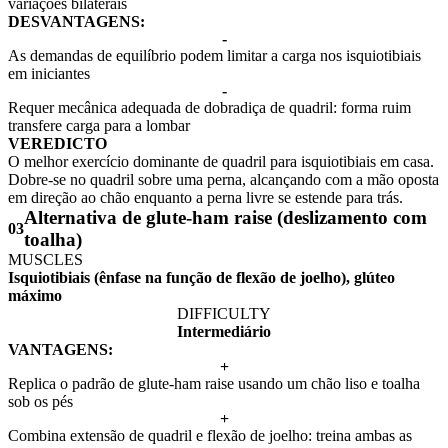
variações bilaterais
DESVANTAGENS:
-
As demandas de equilíbrio podem limitar a carga nos isquiotibiais
em iniciantes
-
Requer mecânica adequada de dobradiça de quadril: forma ruim
transfere carga para a lombar
VEREDICTO
O melhor exercício dominante de quadril para isquiotibiais em casa.
Dobre-se no quadril sobre uma perna, alcançando com a mão oposta
em direção ao chão enquanto a perna livre se estende para trás.
Alternativa de glute-ham raise (deslizamento com
03
toalha)
MUSCLES
Isquiotibiais (ênfase na função de flexão de joelho), glúteo
máximo
DIFFICULTY
Intermediário
VANTAGENS:
+
Replica o padrão de glute-ham raise usando um chão liso e toalha
sob os pés
+
Combina extensão de quadril e flexão de joelho: treina ambas as