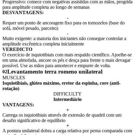
Progressivo: comece com negativas assistidas com as mãos, progrida
para amplitude completa ao longo de semanas
DESVANTAGENS:
-
Requer um ponto de ancoragem fixo para os tornozelos (base do
sofá, móvel pesado, parceiro)
-
Muito exigente: a maioria dos iniciantes não consegue controlar a
amplitude excêntrica completa inicialmente
VEREDICTO
O exercício de isquiotibiais com mais respaldo científico. Ajoelhe-se
em uma almofada, ancore os pés e desça para frente o mais devagar
possível. Use as mãos para amortecer e empurre de volta.
Levantamento terra romeno unilateral
02
MUSCLES
Isquiotibiais, glúteo máximo, eretor da espinha, core (anti-
rotação)
DIFFICULTY
Intermediário
VANTAGENS:
+
Carrega os isquiotibiais através de extensão de quadril com um
desafio significativo de equilíbrio
+
A postura unilateral dobra a carga relativa por perna comparada com