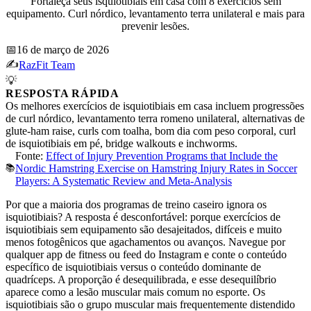
Fortaleça seus isquiotibiais em casa com 8 exercícios sem
equipamento. Curl nórdico, levantamento terra unilateral e mais para
prevenir lesões.
📅
16 de março de 2026
✍️
RazFit Team
💡
RESPOSTA RÁPIDA
Os melhores exercícios de isquiotibiais em casa incluem progressões
de curl nórdico, levantamento terra romeno unilateral, alternativas de
glute-ham raise, curls com toalha, bom dia com peso corporal, curl
de isquiotibiais em pé, bridge walkouts e inchworms.
Fonte:
Effect of Injury Prevention Programs that Include the
📚
Nordic Hamstring Exercise on Hamstring Injury Rates in Soccer
Players: A Systematic Review and Meta-Analysis
Por que a maioria dos programas de treino caseiro ignora os
isquiotibiais? A resposta é desconfortável: porque exercícios de
isquiotibiais sem equipamento são desajeitados, difíceis e muito
menos fotogênicos que agachamentos ou avanços. Navegue por
qualquer app de fitness ou feed do Instagram e conte o conteúdo
específico de isquiotibiais versus o conteúdo dominante de
quadríceps. A proporção é desequilibrada, e esse desequilíbrio
aparece como a lesão muscular mais comum no esporte. Os
isquiotibiais são o grupo muscular mais frequentemente distendido