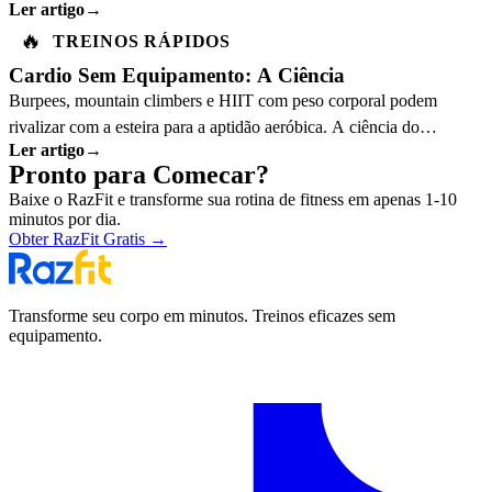
Ler artigo
→
continuar a progredir.
🔥
TREINOS RÁPIDOS
Cardio Sem Equipamento: A Ciência
Burpees, mountain climbers e HIIT com peso corporal podem
rivalizar com a esteira para a aptidão aeróbica. A ciência do
Ler artigo
→
exercício explica o porquê.
Pronto para Comecar?
Baixe o RazFit e transforme sua rotina de fitness em apenas 1-10
minutos por dia.
Obter RazFit Gratis
→
Transforme seu corpo em minutos. Treinos eficazes sem
equipamento.