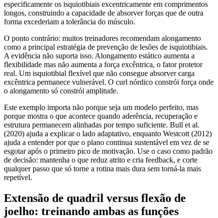
especificamente os isquiotibiais excentricamente em comprimentos
longos, construindo a capacidade de absorver forças que de outra
forma excederiam a tolerância do músculo.
O ponto contrário: muitos treinadores recomendam alongamento
como a principal estratégia de prevenção de lesões de isquiotibiais.
A evidência não suporta isso. Alongamento estático aumenta a
flexibilidade mas não aumenta a força excêntrica, o fator protetor
real. Um isquiotibial flexível que não consegue absorver carga
excêntrica permanece vulnerável. O curl nórdico constrói força onde
o alongamento só constrói amplitude.
Este exemplo importa não porque seja um modelo perfeito, mas
porque mostra o que acontece quando aderência, recuperação e
estrutura permanecem alinhadas por tempo suficiente. Bull et al.
(2020) ajuda a explicar o lado adaptativo, enquanto Westcott (2012)
ajuda a entender por que o plano continua sustentável em vez de se
esgotar após o primeiro pico de motivação. Use o caso como padrão
de decisão: mantenha o que reduz atrito e cria feedback, e corte
qualquer passo que só torne a rotina mais dura sem torná-la mais
repetível.
Extensão de quadril versus flexão de
joelho: treinando ambas as funções