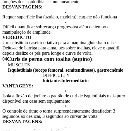
funções dos isquiotibiais simultaneamente
DESVANTAGENS:
-
Requer superfície lisa (azulejo, madeira): carpete não funciona
-
Difícil quantificar sobrecarga progressiva além de tempo e
manipulação de amplitude
VEREDICTO
Um substituto caseiro criativo para a máquina glute-ham raise.
Deite-se de barriga para cima, pés sobre toalhas, eleve o quadril,
depois deslize os pés para longe e curve de volta.
Curls de perna com toalha (supino)
04
MUSCLES
Isquiotibiais (bíceps femoral, semitendinoso), gastrocnêmio
DIFFICULTY
Iniciante-Intermediário
VANTAGENS:
+
Isola a flexão de joelho: o padrão de curl de isquiotibiais mais puro
disponível em casa sem equipamento
+
O controle de ritmo o torna surpreendentemente desafiador: 3
segundos ao deslizar, 3 segundos ao curvar de volta
DESVANTAGENS:
-