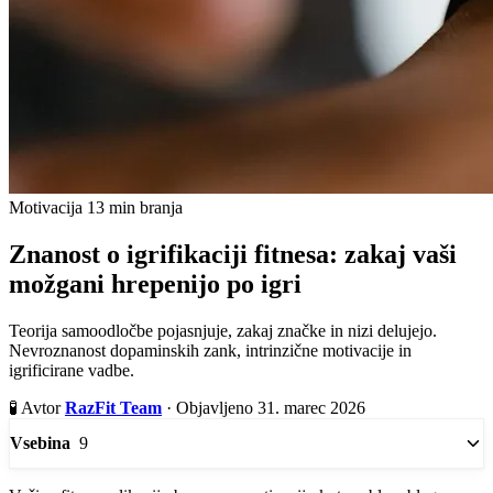
Motivacija
13 min branja
Znanost o igrifikaciji fitnesa: zakaj vaši
možgani hrepenijo po igri
Teorija samoodločbe pojasnjuje, zakaj značke in nizi delujejo.
Nevroznanost dopaminskih zank, intrinzične motivacije in
igrificirane vadbe.
🧪
Avtor
RazFit Team
·
Objavljeno 31. marec 2026
9
Vsebina