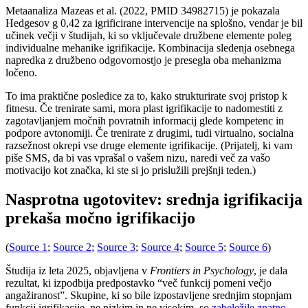
Metaanaliza Mazeas et al. (2022, PMID 34982715) je pokazala
Hedgesov g 0,42 za igrificirane intervencije na splošno, vendar je bil
učinek večji v študijah, ki so vključevale družbene elemente poleg
individualne mehanike igrifikacije. Kombinacija sledenja osebnega
napredka z družbeno odgovornostjo je presegla oba mehanizma
ločeno.
To ima praktične posledice za to, kako strukturirate svoj pristop k
fitnesu. Če trenirate sami, mora plast igrifikacije to nadomestiti z
zagotavljanjem močnih povratnih informacij glede kompetenc in
podpore avtonomiji. Če trenirate z drugimi, tudi virtualno, socialna
razsežnost okrepi vse druge elemente igrifikacije. (Prijatelj, ki vam
piše SMS, da bi vas vprašal o vašem nizu, naredi več za vašo
motivacijo kot značka, ki ste si jo prislužili prejšnji teden.)
Nasprotna ugotovitev: srednja igrifikacija
prekaša močno igrifikacijo
(
Source 1
;
Source 2
;
Source 3
;
Source 4
;
Source 5
;
Source 6
)
Študija iz leta 2025, objavljena v
Frontiers in Psychology
, je dala
rezultat, ki izpodbija predpostavko “več funkcij pomeni večjo
angažiranost”. Skupine, ki so bile izpostavljene srednjim stopnjam
funkcij igrifikacije, ne nizkim in ne visokim, so
zabeležile znatno