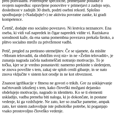
pred pohvalami. Potrebujete specifične, primerjalne podatke o
svojem napredku: opravljene ponovitve v primerjavi z zadnjo sejo,
doslednost v zadnjih 30 dneh, podrti osebni rekord. Splošno
spodbujanje (»Nadaljujte!«) ne aktivira povratne zanke, ki gradi
kompetence.
Četrtič, dodajte eno socialno povezavo. Ni lestvica neznancev. Ena
oseba, ki vidi vaš napredek in čigar napredek vidite vi. Raziskava
sorodnosti kaže, da ena sama pomembna povezava prekaša široko, a
plitvo socialno mrežo za privrženost vadbi.
Petič, pregled za pretirano utemeljitev. Če se ujamete, da mislite
»Moram telovaditi, da obdržim svoj niz« in ne »Želim telovaditi«, je
zunanja nagrada začela nadomeščati notranjo motivacijo. To je
točka, kjer se je vredno ponastaviti: namerno prekinite s sledenjem,
se znova povežite s tem, zakaj ste sploh cenili gibanje, in se nato
znova vključite v sistem kot orodje in ne kot obveznost.
Znanost igrifikacije v fitnesu ne govori o trikih. Gre za usklajevanje
načrtovanih izkušenj s tem, kako človeški možgani dejansko
obdelujejo motivacijo, nagrado in identiteto. Ko se ti elementi
uskladijo, vadba preneha biti naloga, ki jo dokončate, in postane
vedenje, ki ga vzdržujete. Ne zato, ker so značke pametne, ampak
zato, ker sistem zadovoljuje iste psihološke potrebe, ki poganjajo
vsako prostovoljno človeško vedenje.