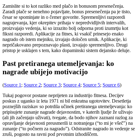
Zamislite si to kot razliko med plačo in bonusom presenečenja.
Zaradi plače se nenehno pojavljate, bonus presenečenja pa je tisto,
česar se spominjate in o čemer govorite. Spremenljivi razporedi
nagrajevanja, kjer okrepitev prihaja v nepredvidljivih intervalih,
proizvajajo vedenja, ki so izrazito bolj odporna proti izumrtju kot
fiksni razporedi. Aplikacije za fitnes, ki vsakič prinesejo enako
nagrado ob istem mejniku, izvajajo določen urnik. Aplikacije, ki
nepričakovano prepoznavajo plasti, izvajajo spremenljivo. Drugi
pristop je usklajen s tem, kako dopaminski sistem dejansko deluje.
Past pretiranega utemeljevanja: ko
nagrade ubijejo motivacijo
(
Source 1
;
Source 2
;
Source 3
;
Source 4
;
Source 5
;
Source 6
)
Tukaj pogovor postane neprijeten za industrijo fitnesa. Decijev
poskus z uganko iz leta 1971 ni bil enkratna ugotovitev. Desetletja
poznejših raziskav so potrdila učinek pretiranega utemeljevanja: ko
pripisujete zunanje nagrade dejavnostim, v katerih ljudje že uživajo
(ali jih začenjajo uživati), tvegate, da bodo njihov zaznani razlog za
opravljanje dejavnosti preusmerili iz notranjega (“to mi je všeč”) na
zunanje (“to počnem za nagrado”). Odstranite nagrado in vedenje se
zruši, pogosto na ravni pod prvotnim izhodiščem.