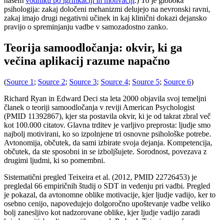
našem
vodniku po igrifikaciji in motivaciji
.) To je globoka
psihologija: zakaj določeni mehanizmi delujejo na nevronski ravni,
zakaj imajo drugi negativni učinek in kaj klinični dokazi dejansko
pravijo o spreminjanju vadbe v samozadostno zanko.
Teorija samoodločanja: okvir, ki ga
večina aplikacij razume napačno
(
Source 1
;
Source 2
;
Source 3
;
Source 4
;
Source 5
;
Source 6
)
Richard Ryan in Edward Deci sta leta 2000 objavila svoj temeljni
članek o teoriji samoodločanja v reviji American Psychologist
(PMID 11392867), kjer sta postavila okvir, ki je od takrat zbral več
kot 100.000 citatov. Glavna trditev je varljivo preprosta: ljudje smo
najbolj motivirani, ko so izpolnjene tri osnovne psihološke potrebe.
Avtonomija, občutek, da sami izbirate svoja dejanja. Kompetencija,
občutek, da ste sposobni in se izboljšujete. Sorodnost, povezava z
drugimi ljudmi, ki so pomembni.
Sistematični pregled Teixeira et al. (2012, PMID 22726453) je
pregledal 66 empiričnih študij o SDT in vedenju pri vadbi. Pregled
je pokazal, da avtonomne oblike motivacije, kjer ljudje vadijo, ker to
osebno cenijo, napovedujejo dolgoročno upoštevanje vadbe veliko
bolj zanesljivo kot nadzorovane oblike, kjer ljudje vadijo zaradi