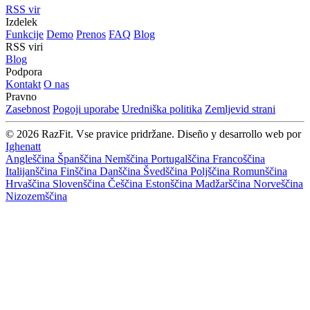
RSS vir
Izdelek
Funkcije
Demo
Prenos
FAQ
Blog
RSS viri
Blog
Podpora
Kontakt
O nas
Pravno
Zasebnost
Pogoji uporabe
Uredniška politika
Zemljevid strani
© 2026 RazFit. Vse pravice pridržane.
Diseño y desarrollo web por
Ighenatt
Angleščina
Španščina
Nemščina
Portugalščina
Francoščina
Italijanščina
Finščina
Danščina
Švedščina
Poljščina
Romunščina
Hrvaščina
Slovenščina
Češčina
Estonščina
Madžarščina
Norveščina
Nizozemščina