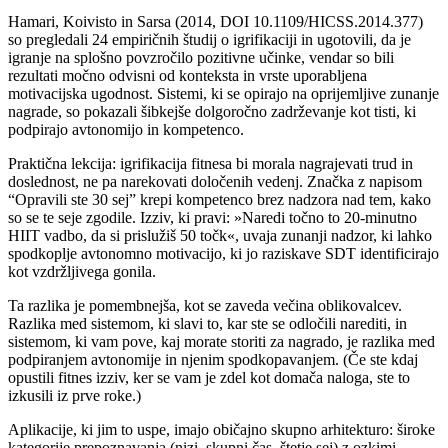
Hamari, Koivisto in Sarsa (2014, DOI 10.1109/HICSS.2014.377)
so pregledali 24 empiričnih študij o igrifikaciji in ugotovili, da je
igranje na splošno povzročilo pozitivne učinke, vendar so bili
rezultati močno odvisni od konteksta in vrste uporabljena
motivacijska ugodnost. Sistemi, ki se opirajo na oprijemljive zunanje
nagrade, so pokazali šibkejše dolgoročno zadrževanje kot tisti, ki
podpirajo avtonomijo in kompetenco.
Praktična lekcija: igrifikacija fitnesa bi morala nagrajevati trud in
doslednost, ne pa narekovati določenih vedenj. Značka z napisom
“Opravili ste 30 sej” krepi kompetenco brez nadzora nad tem, kako
so se te seje zgodile. Izziv, ki pravi: »Naredi točno to 20-minutno
HIIT vadbo, da si prislužiš 50 točk«, uvaja zunanji nadzor, ki lahko
spodkoplje avtonomno motivacijo, ki jo raziskave SDT identificirajo
kot vzdržljivega gonila.
Ta razlika je pomembnejša, kot se zaveda večina oblikovalcev.
Razlika med sistemom, ki slavi to, kar ste se odločili narediti, in
sistemom, ki vam pove, kaj morate storiti za nagrado, je razlika med
podpiranjem avtonomije in njenim spodkopavanjem. (Če ste kdaj
opustili fitnes izziv, ker se vam je zdel kot domača naloga, ste to
izkusili iz prve roke.)
Aplikacije, ki jim to uspe, imajo običajno skupno arhitekturo: široke
kategorije prepoznavanja (nizi, skupni čas, štetje sej) z ozkimi,