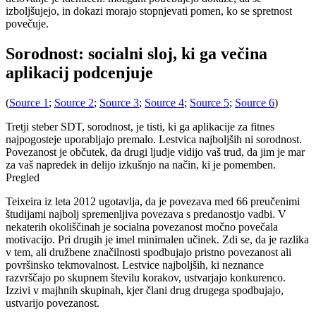
izboljšujejo, in dokazi morajo stopnjevati pomen, ko se spretnost
povečuje.
Sorodnost: socialni sloj, ki ga večina
aplikacij podcenjuje
(
Source 1
;
Source 2
;
Source 3
;
Source 4
;
Source 5
;
Source 6
)
Tretji steber SDT, sorodnost, je tisti, ki ga aplikacije za fitnes
najpogosteje uporabljajo premalo. Lestvica najboljših ni sorodnost.
Povezanost je občutek, da drugi ljudje vidijo vaš trud, da jim je mar
za vaš napredek in delijo izkušnjo na način, ki je pomemben.
Pregled
Teixeira iz leta 2012 ugotavlja, da je povezava med 66 preučenimi
študijami najbolj spremenljiva povezava s predanostjo vadbi. V
nekaterih okoliščinah je socialna povezanost močno povečala
motivacijo. Pri drugih je imel minimalen učinek. Zdi se, da je razlika
v tem, ali družbene značilnosti spodbujajo pristno povezanost ali
površinsko tekmovalnost. Lestvice najboljših, ki neznance
razvrščajo po skupnem številu korakov, ustvarjajo konkurenco.
Izzivi v majhnih skupinah, kjer člani drug drugega spodbujajo,
ustvarijo povezanost.