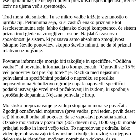
vse uporabnike, ne uspejo opraviti preizkusa usposobljenosti, ker se
izziv ne ujema več s spretnostjo.
Trud mora biti smiseln. Tu se mikro vadbe križajo z znanostjo o
igrifikaciji. Petminutna seja, ki si zasluži enako priznanje kot
šestdesetminutna seja, lahko dejansko okrepi kompetenco, če sistem
prizna trud glede na zmogljivost osebe. Najslabša zasnova
sposobnosti je sistem, ki priznava samo absolutno zmogljivost
(skupno število ponovitev, skupno število minut), ne da bi priznal
relativno izboljšanje.
Povratne informacije morajo biti takojšnje in specifične. “Odlična
vadba!” ni povratna informacija o kompetencah. “Opravili ste 15 %
več ponovitev kot prejšnji torek” je. Razlika med nejasnimi
pohvalami in specifičnimi podatki o napredku se preslika
neposredno na Schultzovo ogrodje napak napovedi: specifični
podatki ustvarjajo vrzel med pričakovanji in izidom, ki spodbuja
sproščanje dopamina. Nejasna pohvala je hrup.
Mojstrsko prepoznavanje je zadnja stopnja in mora se povečati.
Zgodnji označevalci mojstrstva (prva vadba, prvi teden, prvih deset
sej) bi morali prihajati pogosto, da se vzpostavi povratna zanka.
Oznake mojstrstva v pozni fazi (365-dnevni niz, 1000 sej) bi morale
prihajati redko in imeti večjo težo. To napredovanje odraža, kako
video igre obravnavajo težavnostne krivulje, in razlog za njegovo
delovanje je identičen: možgani potrebujejo dokaze, da se