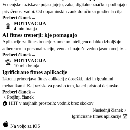
Vedenjske raziskave pojasnjujejo, zakaj digitalne značke spodbujajo
privrženost vadbi. Od dopaminskih zank do učinka gradienta cilja.
Preberi članek
→
MOTIVACIJA
🤖
4 min branja
AI fitnes trenerji: kje pomagajo
Aplikacije za fitnes trenerje z umetno inteligenco lahko izboljšajo
adherenco in personalizacijo, vendar imajo še vedno jasne omejitve
Preberi članek
→
glede popravljanja.
MOTIVACIJA
🏆
10 min branja
Igrificirane fitnes aplikacije
Iskrena primerjava fitnes aplikacij z dosežki, nizi in igralnimi
mehanikami. Kaj raziskava pravi o tem, kateri pristopi dejansko
Preberi članek
→
delujejo.
Prejšnji članek
🏠
HIIT v majhnih prostorih: vodnik brez skokov
Naslednji članek
Igrificirane fitnes aplikacije
🏆
Na voljo za iOS