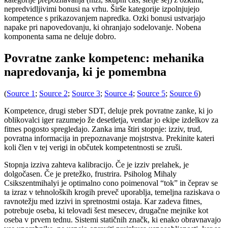
nepredvidljivimi bonusi na vrhu. Širše kategorije izpolnjujejo
kompetence s prikazovanjem napredka. Ozki bonusi ustvarjajo
napake pri napovedovanju, ki ohranjajo sodelovanje. Nobena
komponenta sama ne deluje dobro.
Povratne zanke kompetenc: mehanika
napredovanja, ki je pomembna
(
Source 1
;
Source 2
;
Source 3
;
Source 4
;
Source 5
;
Source 6
)
Kompetence, drugi steber SDT, deluje prek povratne zanke, ki jo
oblikovalci iger razumejo že desetletja, vendar jo ekipe izdelkov za
fitnes pogosto spregledajo. Zanka ima štiri stopnje: izziv, trud,
povratna informacija in prepoznavanje mojstrstva. Prekinite kateri
koli člen v tej verigi in občutek kompetentnosti se zruši.
Stopnja izziva zahteva kalibracijo. Če je izziv prelahek, je
dolgočasen. Če je pretežko, frustrira. Psiholog Mihaly
Csikszentmihalyi je optimalno cono poimenoval “tok” in čeprav se
ta izraz v tehnoloških krogih preveč uporablja, temeljna raziskava o
ravnotežju med izzivi in ​​spretnostmi ostaja. Kar zadeva fitnes,
potrebuje oseba, ki telovadi šest mesecev, drugačne mejnike kot
oseba v prvem tednu. Sistemi statičnih značk, ki enako obravnavajo