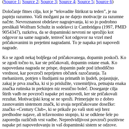
(
Source 1
;
Source 2
;
Source 3
;
Source 4
;
Source 5
;
Source 6
)
Določanje fitnes cilja, kot je “telovadite štirikrat ta teden”, je na
papirju razumno. Vaši možgani pa ne dajejo motivacije za razumne
načrte. Nevroznanost obdelave nagrajevanja, ki so jo podrobno
preslikali Wolfram Schultz in sodelavci iz Cambridgea (1997, PMID
9054347), razkriva, da se dopaminski nevroni ne sprožijo kot
odgovor na same nagrade, temveč kot odgovor na vrzel med
pričakovanimi in prejetimi nagradami. To je napaka pri napovedi
nagrade.
Ko se zgodi nekaj boljšega od pričakovanega, dopamin poskoči. Ko
se zgodi točno to, kar ste pričakovali, dopamin ostane enak. Ko
napovedana nagrada ne prispe, dopamin pade pod izhodiščno
vrednost, kar povzroči neprijeten občutek razočaranja. Ta
mehanizem, potrjen s študijami na primatih in ljudeh, pojasnjuje,
zakaj je prva značka, ki si jo prislužite, vznemirljiva, petnajsta enaka
značka rutinska in prekinjen niz resnično boleč. Doseganje cilja
štirih vadb ne povzroči napake pri napovedi, ker ste pričakovali
rezultat. Motivacijski krog se ne sproži. Primerjajte to z dobro
zasnovanim sistemom značk, ki uvaja nepričakovane dosežke:
značko »Century Club«, ki se prikaže po vaši stoti seji brez
predhodne najave, ali težavnostno stopnjo, ki se odklene šele po
zaporedju različnih vrst vadbe. Nepredvidljivost povzroči pozitivne
napake pri napovedovanju in vaš dopaminski sistem se odzove.