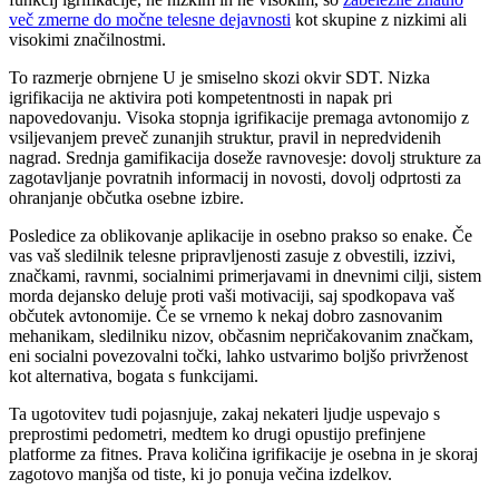
več zmerne do močne telesne dejavnosti
kot skupine z nizkimi ali
visokimi značilnostmi.
To razmerje obrnjene U je smiselno skozi okvir SDT. Nizka
igrifikacija ne aktivira poti kompetentnosti in napak pri
napovedovanju. Visoka stopnja igrifikacije premaga avtonomijo z
vsiljevanjem preveč zunanjih struktur, pravil in nepredvidenih
nagrad. Srednja gamifikacija doseže ravnovesje: dovolj strukture za
zagotavljanje povratnih informacij in novosti, dovolj odprtosti za
ohranjanje občutka osebne izbire.
Posledice za oblikovanje aplikacije in osebno prakso so enake. Če
vas vaš sledilnik telesne pripravljenosti zasuje z obvestili, izzivi,
značkami, ravnmi, socialnimi primerjavami in dnevnimi cilji, sistem
morda dejansko deluje proti vaši motivaciji, saj spodkopava vaš
občutek avtonomije. Če se vrnemo k nekaj dobro zasnovanim
mehanikam, sledilniku nizov, občasnim nepričakovanim značkam,
eni socialni povezovalni točki, lahko ustvarimo boljšo privrženost
kot alternativa, bogata s funkcijami.
Ta ugotovitev tudi pojasnjuje, zakaj nekateri ljudje uspevajo s
preprostimi pedometri, medtem ko drugi opustijo prefinjene
platforme za fitnes. Prava količina igrifikacije je osebna in je skoraj
zagotovo manjša od tiste, ki jo ponuja večina izdelkov.