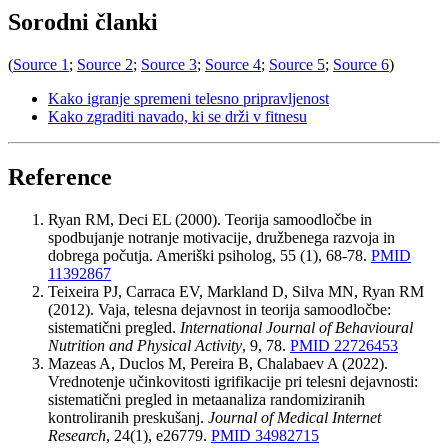
Sorodni članki
(
Source 1
;
Source 2
;
Source 3
;
Source 4
;
Source 5
;
Source 6
)
Kako igranje spremeni telesno pripravljenost
Kako zgraditi navado, ki se drži v fitnesu
Reference
Ryan RM, Deci EL (2000). Teorija samoodločbe in
spodbujanje notranje motivacije, družbenega razvoja in
dobrega počutja. Ameriški psiholog, 55 (1), 68-78.
PMID
11392867
Teixeira PJ, Carraca EV, Markland D, Silva MN, Ryan RM
(2012). Vaja, telesna dejavnost in teorija samoodločbe:
sistematični pregled.
International Journal of Behavioural
Nutrition and Physical Activity
, 9, 78.
PMID 22726453
Mazeas A, Duclos M, Pereira B, Chalabaev A (2022).
Vrednotenje učinkovitosti igrifikacije pri telesni dejavnosti:
sistematični pregled in metaanaliza randomiziranih
kontroliranih preskušanj.
Journal of Medical Internet
Research
, 24(1), e26779.
PMID 34982715