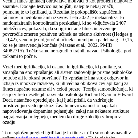
Večina fitnes aplikacij obravnava motivacijo kot problem blagovne
znamke. Dodajte lestvico najboljših, nalepite nekaj značk,
poimenujte to igrifikacija. Rezultat je pokopališče zapuščenih
računov in nedokončanih izzivov. Leta 2022 je metaanaliza 16
randomiziranih kontroliranih preskušanj, ki so vključevala 2407
udeležencev, pokazala, da so igrificirane fitnes intervencije
povzročile zmeren pozitiven učinek na telesno aktivnost (Hedges g
= 0,42), vendar je dolgoročni učinek spremljanja padel na g = 0,15,
ko se je intervencija končala (Mazeas et al., 2022, PMID
34982715). Točke same ne zgradijo trajnih navad. Psihologija pod
točkami to počne.
Vrzel med igrifikacijo, ki ostane, in igrifikacijo, ki ponikne, se
zmanjša na eno vprašanje: ali sistem zadovoljuje pristne psihološke
potrebe ali le okrasi površino? To vprašanje ima strog odgovor in
izhaja iz množice raziskav, ki jih večina oblikovalcev aplikacij za
fitnes napačno razume ali v celoti prezre. Teorija samoodločanja, ki
sta jo v treh desetletjih razvijala psihologa Richard Ryan in Edward
Deci, natančno opredeljuje, kaj ljudi prisili, da vzdržujejo
prostovoljno vedenje skozi čas. In nevroznanost o napakah
napovedovanja dopamina pojasnjuje, zakaj nas nekatere strukture
nagrajevanja pritegnejo, medtem ko druge zbledijo v hrupu v
ozadju.
To ni splošen pregled igrifikacije in fitnesa. (To smo obravnavali v