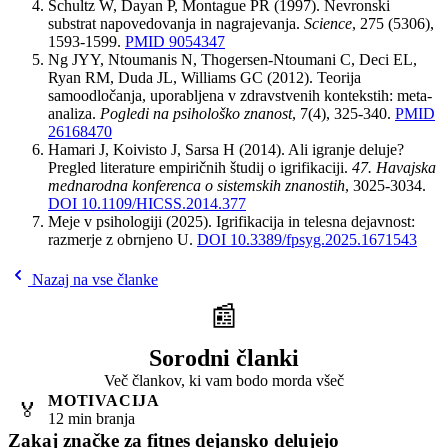
Schultz W, Dayan P, Montague PR (1997). Nevronski
substrat napovedovanja in nagrajevanja.
Science
, 275 (5306),
1593-1599.
PMID 9054347
Ng JYY, Ntoumanis N, Thogersen-Ntoumani C, Deci EL,
Ryan RM, Duda JL, Williams GC (2012). Teorija
samoodločanja, uporabljena v zdravstvenih kontekstih: meta-
analiza.
Pogledi na psihološko znanost
, 7(4), 325-340.
PMID
26168470
Hamari J, Koivisto J, Sarsa H (2014). Ali igranje deluje?
Pregled literature empiričnih študij o igrifikaciji.
47. Havajska
mednarodna konferenca o sistemskih znanostih
, 3025-3034.
DOI 10.1109/HICSS.2014.377
Meje v psihologiji (2025). Igrifikacija in telesna dejavnost:
razmerje z obrnjeno U.
DOI 10.3389/fpsyg.2025.1671543
Nazaj na vse članke
📰
Sorodni članki
Več člankov, ki vam bodo morda všeč
MOTIVACIJA
🏅
12 min branja
Zakaj značke za fitnes dejansko delujejo