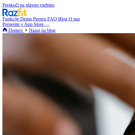
Preskoči na glavno vsebino
Funkcije
Demo
Prenos
FAQ
Blog
O nas
Prenesite v App Store
Domov
Nazaj na blog