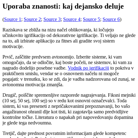
Uporaba znanosti: kaj dejansko deluje
(
Source 1
;
Source 2
;
Source 3
;
Source 4
;
Source 5
;
Source 6
)
Raziskava se zbliža na nizu načel oblikovanja, ki ločujejo
učinkovito igrifikacijo od dekorativne igrifikacije. Ti veljajo ne glede
na to, ali izbirate aplikacijo za fitnes ali gradite svoj sistem
motivacije.
Prvič, zaščitite predvsem avtonomijo. Izberite sisteme, ki vam
omogočajo, da se odločite, kaj boste počeli, ne sistemov, ki vam za
nagrado dodelijo posebne vadbe.
Vodnik po igrifikaciji
to pokriva v
praktičnem smislu, vendar se o osnovnem načelu ni mogoče
pogajati: v trenutku, ko se zdi, da je vadba nadzorovana od zunaj, se
avtonomna motivacija zmanjša.
Drugič, poiščite spremenljive razporede nagrajevanja. Fiksni mejniki
(10 sej, 50 sej, 100 sej) so v redu kot osnovni označevalci. Toda
sistem, ki vas preseneti z nepričakovanimi prepoznavanji, bo vašo
angažiranost ohranil dlje kot tisti, ki zagotavlja samo predvidljive
kontrolne točke. Literatura o napakah pri napovedovanju dopamina
je glede tega nedvoumna.
Tretjič, dajte prednost povratnim informacijam glede kompetenc