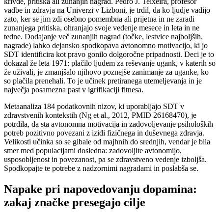
krivde, pritiska ali zunanjih nagrad. Pedro J. Teixeira, profesor
vadbe in zdravja na Univerzi v Lizboni, je trdil, da ko ljudje vadijo
zato, ker se jim zdi osebno pomembna ali prijetna in ne zaradi
zunanjega pritiska, ohranjajo svoje vedenje mesece in leta in ne
tedne. Dodajanje več zunanjih nagrad (točke, lestvice najboljših,
nagrade) lahko dejansko spodkopava avtonomno motivacijo, ki jo
SDT identificira kot pravo gonilo dolgoročne pripadnosti. Deci je to
dokazal že leta 1971: plačilo ljudem za reševanje ugank, v katerih so
že uživali, je zmanjšalo njihovo poznejše zanimanje za uganke, ko
so plačila prenehali. To je učinek pretiranega utemeljevanja in je
največja posamezna past v igrifikaciji fitnesa.
Metaanaliza 184 podatkovnih nizov, ki uporabljajo SDT v
zdravstvenih kontekstih (Ng et al., 2012, PMID 26168470), je
potrdila, da sta avtonomna motivacija in zadovoljevanje psiholoških
potreb pozitivno povezani z izidi fizičnega in duševnega zdravja.
Velikosti učinka so se gibale od majhnih do srednjih, vendar je bila
smer med populacijami dosledna: zadovoljite avtonomijo,
usposobljenost in povezanost, pa se zdravstveno vedenje izboljša.
Spodkopajte te potrebe z nadzornimi nagradami in poslabša se.
Napake pri napovedovanju dopamina:
zakaj značke presegajo cilje