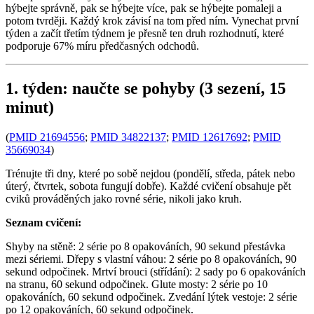
hýbejte správně, pak se hýbejte více, pak se hýbejte pomaleji a
potom tvrději. Každý krok závisí na tom před ním. Vynechat první
týden a začít třetím týdnem je přesně ten druh rozhodnutí, které
podporuje 67% míru předčasných odchodů.
1. týden: naučte se pohyby (3 sezení, 15
minut)
(
PMID 21694556
;
PMID 34822137
;
PMID 12617692
;
PMID
35669034
)
Trénujte tři dny, které po sobě nejdou (pondělí, středa, pátek nebo
úterý, čtvrtek, sobota fungují dobře). Každé cvičení obsahuje pět
cviků prováděných jako rovné série, nikoli jako kruh.
Seznam cvičení:
Shyby na stěně: 2 série po 8 opakováních, 90 sekund přestávka
mezi sériemi. Dřepy s vlastní váhou: 2 série po 8 opakováních, 90
sekund odpočinek. Mrtví brouci (střídání): 2 sady po 6 opakováních
na stranu, 60 sekund odpočinek. Glute mosty: 2 série po 10
opakováních, 60 sekund odpočinek. Zvedání lýtek vestoje: 2 série
po 12 opakováních, 60 sekund odpočinek.