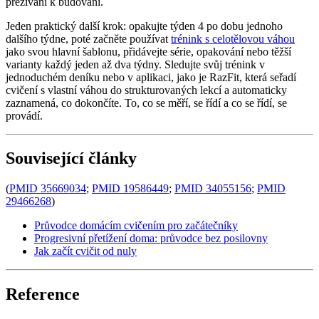
přežívání k budování.
Jeden praktický další krok: opakujte týden 4 po dobu jednoho
dalšího týdne, poté začněte používat
trénink s celotělovou váhou
jako svou hlavní šablonu, přidávejte série, opakování nebo těžší
varianty každý jeden až dva týdny. Sledujte svůj trénink v
jednoduchém deníku nebo v aplikaci, jako je RazFit, která seřadí
cvičení s vlastní váhou do strukturovaných lekcí a automaticky
zaznamená, co dokončíte. To, co se měří, se řídí a co se řídí, se
provádí.
Související články
(
PMID 35669034
;
PMID 19586449
;
PMID 34055156
;
PMID
29466268
)
Průvodce domácím cvičením pro začátečníky
Progresivní přetížení doma: průvodce bez posilovny
Jak začít cvičit od nuly
Reference