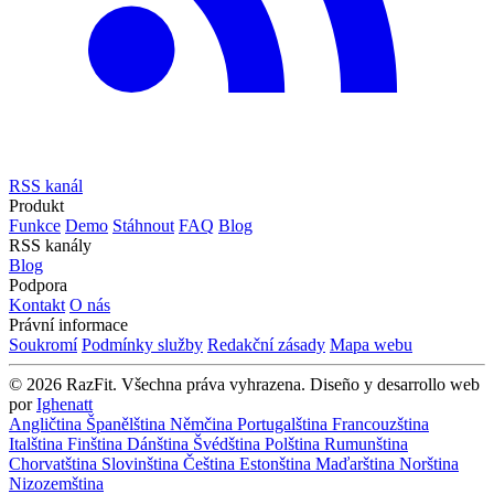
RSS kanál
Produkt
Funkce
Demo
Stáhnout
FAQ
Blog
RSS kanály
Blog
Podpora
Kontakt
O nás
Právní informace
Soukromí
Podmínky služby
Redakční zásady
Mapa webu
© 2026 RazFit. Všechna práva vyhrazena.
Diseño y desarrollo web
por
Ighenatt
Angličtina
Španělština
Němčina
Portugalština
Francouzština
Italština
Finština
Dánština
Švédština
Polština
Rumunština
Chorvatština
Slovinština
Čeština
Estonština
Maďarština
Norština
Nizozemština