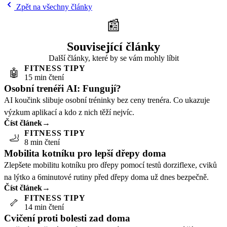
Zpět na všechny články
📰
Související články
Další články, které by se vám mohly líbit
FITNESS TIPY
🤖
15 min čtení
Osobní trenéři AI: Fungují?
AI koučink slibuje osobní tréninky bez ceny trenéra. Co ukazuje
výzkum aplikací a kdo z nich těží nejvíc.
Číst článek
→
FITNESS TIPY
🦶
8 min čtení
Mobilita kotníku pro lepší dřepy doma
Zlepšete mobilitu kotníku pro dřepy pomocí testů dorziflexe, cviků
na lýtko a 6minutové rutiny před dřepy doma už dnes bezpečně.
Číst článek
→
FITNESS TIPY
🦴
14 min čtení
Cvičení proti bolesti zad doma