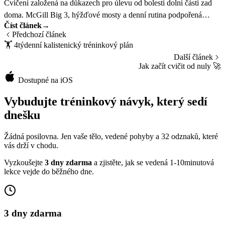
Cvičení založená na důkazech pro úlevu od bolesti dolní části zad
doma. McGill Big 3, hýžďové mosty a denní rutina podpořená
Číst článek
→
výzkumem.
Předchozí článek
🏋️
4týdenní kalistenický tréninkový plán
Další článek
Jak začít cvičit od nuly
🚀
Dostupné na iOS
Vybudujte tréninkový návyk, který sedí
dnešku
Žádná posilovna. Jen vaše tělo, vedené pohyby a 32 odznaků, které
vás drží v chodu.
Vyzkoušejte
3 dny zdarma
a zjistěte, jak se vedená 1-10minutová
lekce vejde do běžného dne.
3 dny zdarma