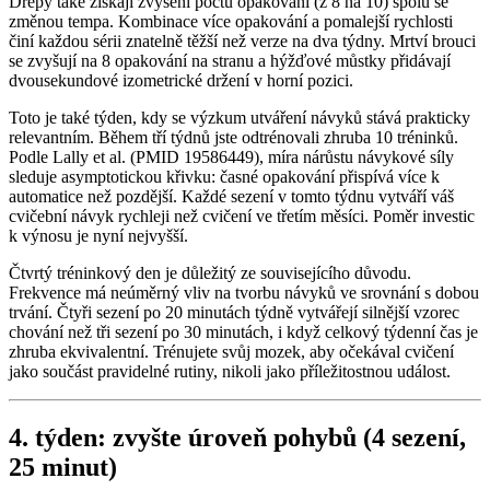
Dřepy také získají zvýšení počtu opakování (z 8 na 10) spolu se
změnou tempa. Kombinace více opakování a pomalejší rychlosti
činí každou sérii znatelně těžší než verze na dva týdny. Mrtví brouci
se zvyšují na 8 opakování na stranu a hýžďové můstky přidávají
dvousekundové izometrické držení v horní pozici.
Toto je také týden, kdy se výzkum utváření návyků stává prakticky
relevantním. Během tří týdnů jste odtrénovali zhruba 10 tréninků.
Podle Lally et al. (PMID 19586449), míra nárůstu návykové síly
sleduje asymptotickou křivku: časné opakování přispívá více k
automatice než pozdější. Každé sezení v tomto týdnu vytváří váš
cvičební návyk rychleji než cvičení ve třetím měsíci. Poměr investic
k výnosu je nyní nejvyšší.
Čtvrtý tréninkový den je důležitý ze souvisejícího důvodu.
Frekvence má neúměrný vliv na tvorbu návyků ve srovnání s dobou
trvání. Čtyři sezení po 20 minutách týdně vytvářejí silnější vzorec
chování než tři sezení po 30 minutách, i když celkový týdenní čas je
zhruba ekvivalentní. Trénujete svůj mozek, aby očekával cvičení
jako součást pravidelné rutiny, nikoli jako příležitostnou událost.
4. týden: zvyšte úroveň pohybů (4 sezení,
25 minut)