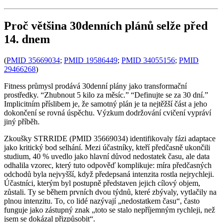
Proč většina 30denních plánů selže před
14. dnem
(
PMID 35669034
;
PMID 19586449
;
PMID 34055156
;
PMID
29466268
)
Fitness průmysl prodává 30denní plány jako transformační
prostředky. “Zhubnout 5 kilo za měsíc.” “Definujte se za 30 dní.”
Implicitním příslibem je, že samotný plán je ta nejtěžší část a jeho
dokončení se rovná úspěchu. Výzkum dodržování cvičení vypráví
jiný příběh.
Zkoušky STRRIDE (PMID 35669034) identifikovaly fázi adaptace
jako kritický bod selhání. Mezi účastníky, kteří předčasně ukončili
studium, 40 % uvedlo jako hlavní důvod nedostatek času, ale data
odhalila vzorec, který tuto odpověď komplikuje: míra předčasných
odchodů byla nejvyšší, když předepsaná intenzita rostla nejrychleji.
Účastníci, kterým byl postupně představen jejich cílový objem,
zůstali. Ty se během prvních dvou týdnů, které zbývaly, vytlačily na
plnou intenzitu. To, co lidé nazývají „nedostatkem času“, často
funguje jako zástupný znak „toto se stalo nepříjemným rychleji, než
jsem se dokázal přizpůsobit“.