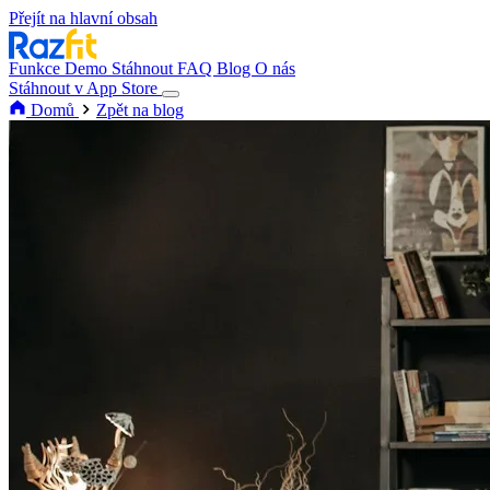
Přejít na hlavní obsah
Funkce
Demo
Stáhnout
FAQ
Blog
O nás
Stáhnout v App Store
Domů
Zpět na blog