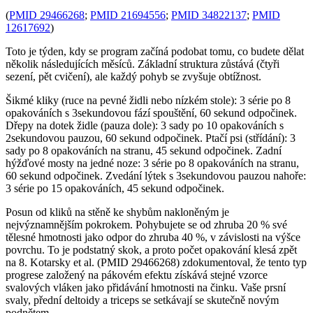
(
PMID 29466268
;
PMID 21694556
;
PMID 34822137
;
PMID
12617692
)
Toto je týden, kdy se program začíná podobat tomu, co budete dělat
několik následujících měsíců. Základní struktura zůstává (čtyři
sezení, pět cvičení), ale každý pohyb se zvyšuje obtížnost.
Šikmé kliky (ruce na pevné židli nebo nízkém stole): 3 série po 8
opakováních s 3sekundovou fází spouštění, 60 sekund odpočinek.
Dřepy na dotek židle (pauza dole): 3 sady po 10 opakováních s
2sekundovou pauzou, 60 sekund odpočinek. Ptačí psi (střídání): 3
sady po 8 opakováních na stranu, 45 sekund odpočinek. Zadní
hýžďové mosty na jedné noze: 3 série po 8 opakováních na stranu,
60 sekund odpočinek. Zvedání lýtek s 3sekundovou pauzou nahoře:
3 série po 15 opakováních, 45 sekund odpočinek.
Posun od kliků na stěně ke shybům nakloněným je
nejvýznamnějším pokrokem. Pohybujete se od zhruba 20 % své
tělesné hmotnosti jako odpor do zhruba 40 %, v závislosti na výšce
povrchu. To je podstatný skok, a proto počet opakování klesá zpět
na 8. Kotarsky et al. (PMID 29466268) zdokumentoval, že tento typ
progrese založený na pákovém efektu získává stejné vzorce
svalových vláken jako přidávání hmotnosti na činku. Vaše prsní
svaly, přední deltoidy a triceps se setkávají se skutečně novým
podnětem.