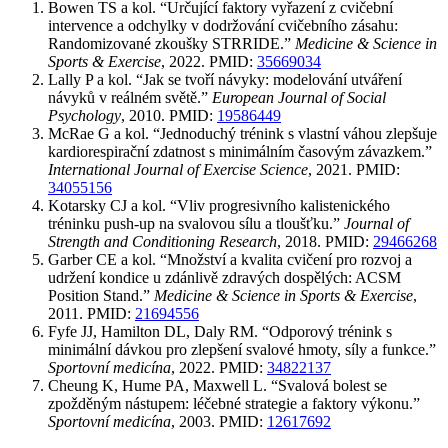
Bowen TS a kol. “Určující faktory vyřazení z cvičební
intervence a odchylky v dodržování cvičebního zásahu:
Randomizované zkoušky STRRIDE.”
Medicine & Science in
Sports & Exercise
, 2022. PMID:
35669034
Lally P a kol. “Jak se tvoří návyky: modelování utváření
návyků v reálném světě.”
European Journal of Social
Psychology
, 2010. PMID:
19586449
McRae G a kol. “Jednoduchý trénink s vlastní váhou zlepšuje
kardiorespirační zdatnost s minimálním časovým závazkem.”
International Journal of Exercise Science
, 2021. PMID:
34055156
Kotarsky CJ a kol. “Vliv progresivního kalistenického
tréninku push-up na svalovou sílu a tloušťku.”
Journal of
Strength and Conditioning Research
, 2018. PMID:
29466268
Garber CE a kol. “Množství a kvalita cvičení pro rozvoj a
udržení kondice u zdánlivě zdravých dospělých: ACSM
Position Stand.”
Medicine & Science in Sports & Exercise
,
2011. PMID:
21694556
Fyfe JJ, Hamilton DL, Daly RM. “Odporový trénink s
minimální dávkou pro zlepšení svalové hmoty, síly a funkce.”
Sportovní medicína
, 2022. PMID:
34822137
Cheung K, Hume PA, Maxwell L. “Svalová bolest se
zpožděným nástupem: léčebné strategie a faktory výkonu.”
Sportovní medicína
, 2003. PMID:
12617692