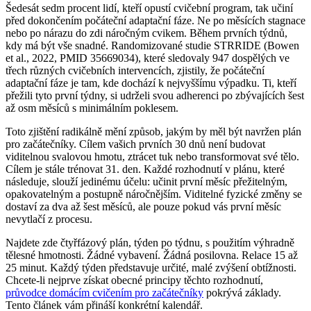
Šedesát sedm procent lidí, kteří opustí cvičební program, tak učiní
před dokončením počáteční adaptační fáze. Ne po měsících stagnace
nebo po nárazu do zdi náročným cvikem. Během prvních týdnů,
kdy má být vše snadné. Randomizované studie STRRIDE (Bowen
et al., 2022, PMID 35669034), které sledovaly 947 dospělých ve
třech různých cvičebních intervencích, zjistily, že počáteční
adaptační fáze je tam, kde dochází k nejvyššímu výpadku. Ti, kteří
přežili tyto první týdny, si udrželi svou adherenci po zbývajících šest
až osm měsíců s minimálním poklesem.
Toto zjištění radikálně mění způsob, jakým by měl být navržen plán
pro začátečníky. Cílem vašich prvních 30 dnů není budovat
viditelnou svalovou hmotu, ztrácet tuk nebo transformovat své tělo.
Cílem je stále trénovat 31. den. Každé rozhodnutí v plánu, které
následuje, slouží jedinému účelu: učinit první měsíc přežitelným,
opakovatelným a postupně náročnějším. Viditelné fyzické změny se
dostaví za dva až šest měsíců, ale pouze pokud vás první měsíc
nevytlačí z procesu.
Najdete zde čtyřfázový plán, týden po týdnu, s použitím výhradně
tělesné hmotnosti. Žádné vybavení. Žádná posilovna. Relace 15 až
25 minut. Každý týden představuje určité, malé zvýšení obtížnosti.
Chcete-li nejprve získat obecné principy těchto rozhodnutí,
průvodce domácím cvičením pro začátečníky
pokrývá základy.
Tento článek vám přináší konkrétní kalendář.