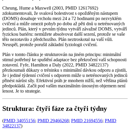
Cheung, Hume a Maxwell (2003, PMID 12617692)
zdokumentovali, že svalová bolestivost s opožděným nástupem
(DOMS) dosahuje vrcholu mezi 24 a 72 hodinami po nezvyklém
cvičení a může omezit pohyb po dobu až pěti dnů u netrénovaných
jedinců. Plán, který v prvním týdnu vytváří závažné DOMS, vytváří
fyzickou bariéru: nemůžete absolvovat další sezení, protože se vaše
tělo nezotavilo z předchozího. Plán neztroskotal na vaší vůli.
Neuspěl, protože porušil základní fyziologii cvičení.
Plán v tomto článku je strukturován na jiném principu: minimální
stimul potřebný ke spuštění adaptace bez překročení vaší schopnosti
zotavení. Fyfe, Hamilton a Daly (2022, PMID 34822137)
přezkoumali důkazy o tréninku s minimální dávkou odporu a zjistili,
že i jediné týdenní cvičení s odporem může u netrénovaných jedinců
přinést nárůst síly. Efektivní práh je mnohem nižší, než většina plánů
předpokládá. Začít pod vaším maximálním únosným objemem není
lenost. Je to strategie.
Struktura: čtyři fáze za čtyři týdny
(
PMID 34055156
;
PMID 29466268
;
PMID 21694556
;
PMID
34822137
)