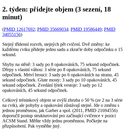
2. týden: přidejte objem (3 sezení, 18
minut)
(
PMID 12617692
;
PMID 35669034
;
PMID 19586449
;
PMID
34055156
)
Stejný třídenní rozvrh, stejných pět cvičení. Dvě změny: ke
každému cviku přidejte jednu sadu a zkraťte doby odpočinku o 15
sekund.
Shyby na stěně: 3 sady po 8 opakováních, 75 sekund odpočinek.
Dřepy s vlastní váhou: 3 série po 8 opakováních, 75 sekund
odpočinek. Mrtví brouci: 3 sady po 6 opakováních na stranu, 45
sekund odpočinek. Glute mosty: 3 sady po 10 opakováních, 45
sekund odpočinek. Zvedání lýtek vestoje: 3 sady po 12
opakováních, 45 sekund odpočinek.
Celkový tréninkový objem se zvýší zhruba o 50 % (ze 2 na 3 série
na cvik), ale pohyby a opakování zůstávají stejné. Jde o změnu s
jednou proměnnou, jak Garber a spol. (2011, PMID 21694556)
doporučil postup strukturování pro začínající cvičence v pozici
ACSM Stand. Měňte vždy jednu proměnnou. Počkejte na
přizpůsobení. Pak vyměňte jiný.