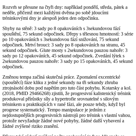
Rozvrh se přesune na čtyři dny: například pondělí, středa, pátek a
neděle, přičemž mezi každými dvěma po sobě jdoucími
tréninkovými dny je alespoň jeden den odpočinku.
Shyby na stěně: 3 sady po 8 opakováních s 3sekundovou fází
spouštění, 75 sekund odpočinek. Dřepy s tělesnou hmotností: 3 série
po 10 opakováních s 3sekundovou fází snižování, 75 sekund
odpočinek. Mrtví brouci: 3 sady po 8 opakováních na stranu, 45
sekund odpočinek. Glute mosty s 2sekundovou pauzou nahoře: 3
sady po 12 opakováních, 45 sekund odpočinek. Zvedání lýtek s
2sekundovou pauzou nahoře: 3 sady po 15 opakováních, 45 sekund
odpočinek.
Změnou tempa začíná skutečná práce. Zpomalení excentrické
(spouštěcí) fáze kliku z jedné sekundy na tři sekundy zhruba
ztrojnásobí dobu pod napětím pro tuto část pohybu. Kotarsky a kol.
(2018, PMID 29466268) zjistili, že progresivní kalistenický trénink
produkoval přírůstky síly a hypertrofie srovnatelné s silovým
tréninkem u praktikujících v rané fázi, ale pouze tehdy, když byl
progrese systematický. Tempo manipulace je jedním z
nejdostupnějších progresivních nástrojů pro trénink s vlastní vahou,
protože nevyžaduje žádné nové pohyby, žádné další vybavení a
žádné zvýšené riziko zranění.