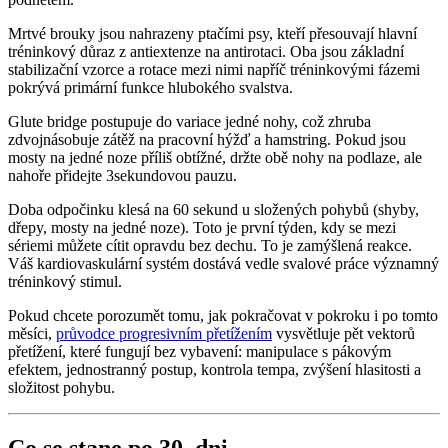
Mrtvé brouky jsou nahrazeny ptačími psy, kteří přesouvají hlavní
tréninkový důraz z antiextenze na antirotaci. Oba jsou základní
stabilizační vzorce a rotace mezi nimi napříč tréninkovými fázemi
pokrývá primární funkce hlubokého svalstva.
Glute bridge postupuje do variace jedné nohy, což zhruba
zdvojnásobuje zátěž na pracovní hýžď a hamstring. Pokud jsou
mosty na jedné noze příliš obtížné, držte obě nohy na podlaze, ale
nahoře přidejte 3sekundovou pauzu.
Doba odpočinku klesá na 60 sekund u složených pohybů (shyby,
dřepy, mosty na jedné noze). Toto je první týden, kdy se mezi
sériemi můžete cítit opravdu bez dechu. To je zamýšlená reakce.
Váš kardiovaskulární systém dostává vedle svalové práce významný
tréninkový stimul.
Pokud chcete porozumět tomu, jak pokračovat v pokroku i po tomto
měsíci,
průvodce progresivním přetížením
vysvětluje pět vektorů
přetížení, které fungují bez vybavení: manipulace s pákovým
efektem, jednostranný postup, kontrola tempa, zvýšení hlasitosti a
složitost pohybu.
Co se stane po 30. dni