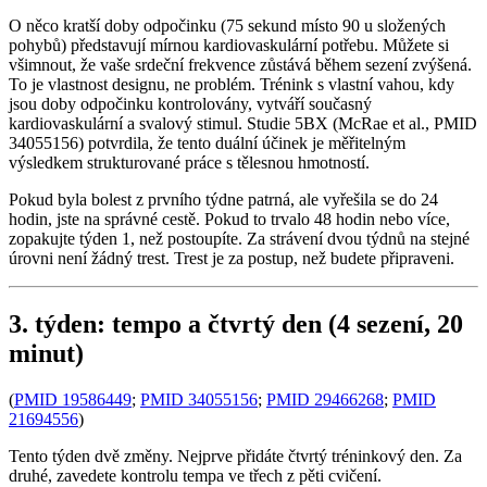
O něco kratší doby odpočinku (75 sekund místo 90 u složených
pohybů) představují mírnou kardiovaskulární potřebu. Můžete si
všimnout, že vaše srdeční frekvence zůstává během sezení zvýšená.
To je vlastnost designu, ne problém. Trénink s vlastní vahou, kdy
jsou doby odpočinku kontrolovány, vytváří současný
kardiovaskulární a svalový stimul. Studie 5BX (McRae et al., PMID
34055156) potvrdila, že tento duální účinek je měřitelným
výsledkem strukturované práce s tělesnou hmotností.
Pokud byla bolest z prvního týdne patrná, ale vyřešila se do 24
hodin, jste na správné cestě. Pokud to trvalo 48 hodin nebo více,
zopakujte týden 1, než postoupíte. Za strávení dvou týdnů na stejné
úrovni není žádný trest. Trest je za postup, než budete připraveni.
3. týden: tempo a čtvrtý den (4 sezení, 20
minut)
(
PMID 19586449
;
PMID 34055156
;
PMID 29466268
;
PMID
21694556
)
Tento týden dvě změny. Nejprve přidáte čtvrtý tréninkový den. Za
druhé, zavedete kontrolu tempa ve třech z pěti cvičení.