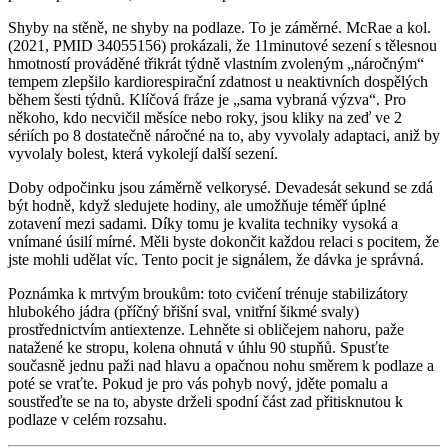
Shyby na stěně, ne shyby na podlaze. To je záměrné. McRae a kol.
(2021, PMID 34055156) prokázali, že 11minutové sezení s tělesnou
hmotností prováděné třikrát týdně vlastním zvoleným „náročným“
tempem zlepšilo kardiorespirační zdatnost u neaktivních dospělých
během šesti týdnů. Klíčová fráze je „sama vybraná výzva“. Pro
někoho, kdo necvičil měsíce nebo roky, jsou kliky na zeď ve 2
sériích po 8 dostatečně náročné na to, aby vyvolaly adaptaci, aniž by
vyvolaly bolest, která vykolejí další sezení.
Doby odpočinku jsou záměrně velkorysé. Devadesát sekund se zdá
být hodně, když sledujete hodiny, ale umožňuje téměř úplné
zotavení mezi sadami. Díky tomu je kvalita techniky vysoká a
vnímané úsilí mírné. Měli byste dokončit každou relaci s pocitem, že
jste mohli udělat víc. Tento pocit je signálem, že dávka je správná.
Poznámka k mrtvým broukům: toto cvičení trénuje stabilizátory
hlubokého jádra (příčný břišní sval, vnitřní šikmé svaly)
prostřednictvím antiextenze. Lehněte si obličejem nahoru, paže
natažené ke stropu, kolena ohnutá v úhlu 90 stupňů. Spusťte
současně jednu paži nad hlavu a opačnou nohu směrem k podlaze a
poté se vraťte. Pokud je pro vás pohyb nový, jděte pomalu a
soustřeďte se na to, abyste drželi spodní část zad přitisknutou k
podlaze v celém rozsahu.