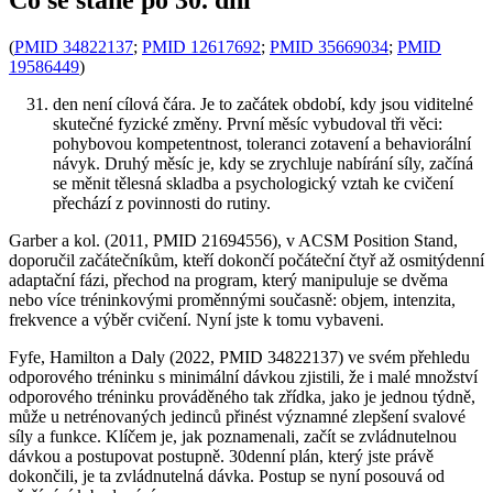
(
PMID 34822137
;
PMID 12617692
;
PMID 35669034
;
PMID
19586449
)
den není cílová čára. Je to začátek období, kdy jsou viditelné
skutečné fyzické změny. První měsíc vybudoval tři věci:
pohybovou kompetentnost, toleranci zotavení a behaviorální
návyk. Druhý měsíc je, kdy se zrychluje nabírání síly, začíná
se měnit tělesná skladba a psychologický vztah ke cvičení
přechází z povinnosti do rutiny.
Garber a kol. (2011, PMID 21694556), v ACSM Position Stand,
doporučil začátečníkům, kteří dokončí počáteční čtyř až osmitýdenní
adaptační fázi, přechod na program, který manipuluje se dvěma
nebo více tréninkovými proměnnými současně: objem, intenzita,
frekvence a výběr cvičení. Nyní jste k tomu vybaveni.
Fyfe, Hamilton a Daly (2022, PMID 34822137) ve svém přehledu
odporového tréninku s minimální dávkou zjistili, že i malé množství
odporového tréninku prováděného tak zřídka, jako je jednou týdně,
může u netrénovaných jedinců přinést významné zlepšení svalové
síly a funkce. Klíčem je, jak poznamenali, začít se zvládnutelnou
dávkou a postupovat postupně. 30denní plán, který jste právě
dokončili, je ta zvládnutelná dávka. Postup se nyní posouvá od