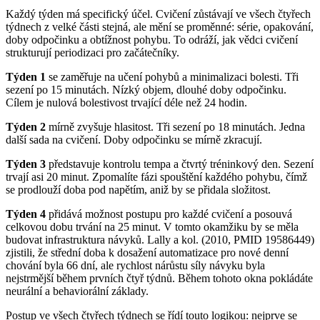
Každý týden má specifický účel. Cvičení zůstávají ve všech čtyřech
týdnech z velké části stejná, ale mění se proměnné: série, opakování,
doby odpočinku a obtížnost pohybu. To odráží, jak vědci cvičení
strukturují periodizaci pro začátečníky.
Týden 1
se zaměřuje na učení pohybů a minimalizaci bolesti. Tři
sezení po 15 minutách. Nízký objem, dlouhé doby odpočinku.
Cílem je nulová bolestivost trvající déle než 24 hodin.
Týden 2
mírně zvyšuje hlasitost. Tři sezení po 18 minutách. Jedna
další sada na cvičení. Doby odpočinku se mírně zkracují.
Týden 3
představuje kontrolu tempa a čtvrtý tréninkový den. Sezení
trvají asi 20 minut. Zpomalíte fázi spouštění každého pohybu, čímž
se prodlouží doba pod napětím, aniž by se přidala složitost.
Týden 4
přidává možnost postupu pro každé cvičení a posouvá
celkovou dobu trvání na 25 minut. V tomto okamžiku by se měla
budovat infrastruktura návyků. Lally a kol. (2010, PMID 19586449)
zjistili, že střední doba k dosažení automatizace pro nové denní
chování byla 66 dní, ale rychlost nárůstu síly návyku byla
nejstrmější během prvních čtyř týdnů. Během tohoto okna pokládáte
neurální a behaviorální základy.
Postup ve všech čtyřech týdnech se řídí touto logikou: nejprve se