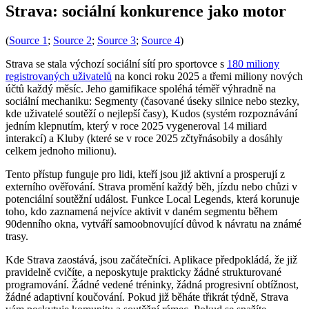
Strava: sociální konkurence jako motor
(
Source 1
;
Source 2
;
Source 3
;
Source 4
)
Strava se stala výchozí sociální sítí pro sportovce s
180 miliony
registrovaných uživatelů
na konci roku 2025 a třemi miliony nových
účtů každý měsíc. Jeho gamifikace spoléhá téměř výhradně na
sociální mechaniku: Segmenty (časované úseky silnice nebo stezky,
kde uživatelé soutěží o nejlepší časy), Kudos (systém rozpoznávání
jedním klepnutím, který v roce 2025 vygeneroval 14 miliard
interakcí) a Kluby (které se v roce 2025 zčtyřnásobily a dosáhly
celkem jednoho milionu).
Tento přístup funguje pro lidi, kteří jsou již aktivní a prosperují z
externího ověřování. Strava promění každý běh, jízdu nebo chůzi v
potenciální soutěžní událost. Funkce Local Legends, která korunuje
toho, kdo zaznamená nejvíce aktivit v daném segmentu během
90denního okna, vytváří samoobnovující důvod k návratu na známé
trasy.
Kde Strava zaostává, jsou začátečníci. Aplikace předpokládá, že již
pravidelně cvičíte, a neposkytuje prakticky žádné strukturované
programování. Žádné vedené tréninky, žádná progresivní obtížnost,
žádné adaptivní koučování. Pokud již běháte třikrát týdně, Strava