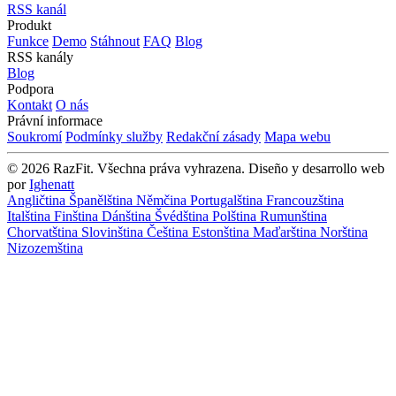
RSS kanál
Produkt
Funkce
Demo
Stáhnout
FAQ
Blog
RSS kanály
Blog
Podpora
Kontakt
O nás
Právní informace
Soukromí
Podmínky služby
Redakční zásady
Mapa webu
© 2026 RazFit. Všechna práva vyhrazena.
Diseño y desarrollo web
por
Ighenatt
Angličtina
Španělština
Němčina
Portugalština
Francouzština
Italština
Finština
Dánština
Švédština
Polština
Rumunština
Chorvatština
Slovinština
Čeština
Estonština
Maďarština
Norština
Nizozemština