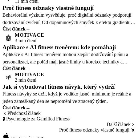
11 min čtení
Proč fitness odznaky vlastně fungují
Behaviorální výzkum vysvětluje, proč digitální odznaky podporují
dodržování cvičení. Od dopaminových smyček k efektu gradientu
Číst článek
→
cíle.
MOTIVACE
🤖
3 min čtení
Aplikace s AI fitness trenérem: kde pomáhají
Aplikace s AI fitness trenérem mohou zlepšit dodržování plánu a
personalizaci, ale pořád mají jasné limity u korekce techniky a
Číst článek
→
složitějšího koučinku.
MOTIVACE
🌱
2 min čtení
Jak si vybudovat fitness návyk, který vydrží
Fitness návyky se drží, když je vodítko jasné, minimum je reálné a
jeden zameškaný den se nepromění ve ztracený týden.
Číst článek
→
Předchozí článek
🧪
Psychologie za Gamified Fitness
Další článek
Proč fitness odznaky vlastně fungují
🏅