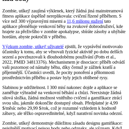
Zombie, utíkej! zaujímá výklenek, který žádná jiná mainstreamová
fitness aplikace úspěšně nereplikovala: cvičení řízené příběhem. S
více než 300 výpravnými misemi a
11,6 milionu stažení
tato
aplikace přeměňuje venkovní běhy na zvukové dobrodružství, kde
hrajete za přeživšího v zombie apokalypse, sbíráte zásoby a uhýbáte
hordám, abyste pokročili v příběhu.
Výzkum zombie, utíkej! uživatelé
zjistili, že vyprávění motivovalo
účastníky k tomu, aby se věnovali fyzické aktivitě po dobu delších
sezení a povzbuzovali k dlouhodobému používání (Potts et al.,
2022, PMID 34813376). Mechanismem je disociace: příběh odvádí
vaši pozornost od námahy běhu, díky čemuž je zážitek kratší a
příjemnější. Účastníci uvedli, že pocity ponoření a přítomnosti
prostřednictvím příběhu a postav byly jejich oblíbené rysy.
Slabinou je udržitelnost. I 300 misí nakonec dojde a aplikace se
zaměřuje výhradně na venkovní běhání a chůzi. Neexistuje žádná
silová složka, žádná možnost vnitřního cvičení a gamifikace ztrácí
svou sílu, jakmile dokončíte dostupný obsah. Předplatné je 4,99
$/měsíc nebo 29,99 $/rok, což je rozumné vzhledem k hodnotě
zábavy, ale těžko ospravedlnitelné, když narativní novinka odezní.
Zombie, utíkej! demonstruje důležitou zásadu designu gamifikace:
nejsilnější motivací nejsou body nebo odznaky, ale význam. Když