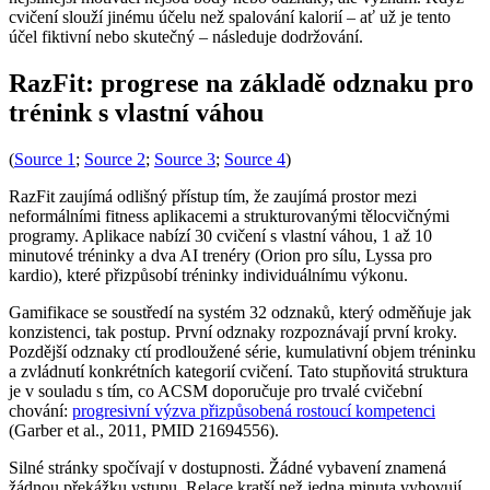
cvičení slouží jinému účelu než spalování kalorií – ať už je tento
účel fiktivní nebo skutečný – následuje dodržování.
RazFit: progrese na základě odznaku pro
trénink s vlastní váhou
(
Source 1
;
Source 2
;
Source 3
;
Source 4
)
RazFit zaujímá odlišný přístup tím, že zaujímá prostor mezi
neformálními fitness aplikacemi a strukturovanými tělocvičnými
programy. Aplikace nabízí 30 cvičení s vlastní váhou, 1 až 10
minutové tréninky a dva AI trenéry (Orion pro sílu, Lyssa pro
kardio), které přizpůsobí tréninky individuálnímu výkonu.
Gamifikace se soustředí na systém 32 odznaků, který odměňuje jak
konzistenci, tak postup. První odznaky rozpoznávají první kroky.
Pozdější odznaky ctí prodloužené série, kumulativní objem tréninku
a zvládnutí konkrétních kategorií cvičení. Tato stupňovitá struktura
je v souladu s tím, co ACSM doporučuje pro trvalé cvičební
chování:
progresivní výzva přizpůsobená rostoucí kompetenci
(Garber et al., 2011, PMID 21694556).
Silné stránky spočívají v dostupnosti. Žádné vybavení znamená
žádnou překážku vstupu. Relace kratší než jedna minuta vyhovují