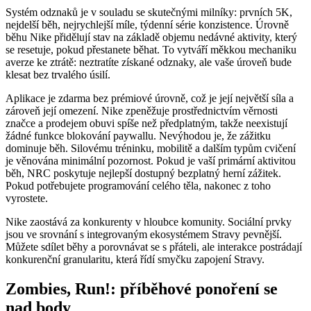
Systém odznaků je v souladu se skutečnými milníky: prvních 5K,
nejdelší běh, nejrychlejší míle, týdenní série konzistence. Úrovně
běhu Nike přidělují stav na základě objemu nedávné aktivity, který
se resetuje, pokud přestanete běhat. To vytváří měkkou mechaniku
averze ke ztrátě: neztratíte získané odznaky, ale vaše úroveň bude
klesat bez trvalého úsilí.
Aplikace je zdarma bez prémiové úrovně, což je její největší síla a
zároveň její omezení. Nike zpeněžuje prostřednictvím věrnosti
značce a prodejem obuvi spíše než předplatným, takže neexistují
žádné funkce blokování paywallu. Nevýhodou je, že zážitku
dominuje běh. Silovému tréninku, mobilitě a dalším typům cvičení
je věnována minimální pozornost. Pokud je vaší primární aktivitou
běh, NRC poskytuje nejlepší dostupný bezplatný herní zážitek.
Pokud potřebujete programování celého těla, nakonec z toho
vyrostete.
Nike zaostává za konkurenty v hloubce komunity. Sociální prvky
jsou ve srovnání s integrovaným ekosystémem Stravy pevnější.
Můžete sdílet běhy a porovnávat se s přáteli, ale interakce postrádají
konkurenční granularitu, která řídí smyčku zapojení Stravy.
Zombies, Run!: příběhové ponoření se
nad body