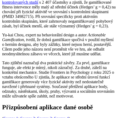
kontrolovaných studií
s 2 407 účastníky a zjistili, že gamifikované
fitness intervence měly malý až střední účinek (Hedges’ g = 0,42) na
chování při fyzické aktivitě ve srovnání s kontrolními skupinami
(PMID 34982715). Při srovnání specificky proti aktivním
kontrolním skupinám, které zahrnovaly negamifikovaný pohybový
zásah, byl účinek menší, ale stále významný (Hedges’ g = 0,23).
Yu-kai Chou, expert na behaviorální design a autor
Actionable
Gamification
, tvrdil, že dobrá gamifikace spočívá v použití myšlení
o herním designu, aby byly zážitky, které nejsou herní, poutavější.
Cílem podle jeho názoru není proměnit vše ve hru, ale odhalit
neodmyslitelnou zábavu ve věcech, které již musíme udělat.
Tato zjištění naznačují dva praktické závěry. Za prvé, gamifikace
funguje, ale efekt je mírný, nikoli zázračný. Za druhé, záleží na
konkrétní mechanice. Studie Frontiers in Psychology z roku 2025 o
vztahu obráceného U zjistila, že aplikace se střední úrovní funkcí
gamifikace generovaly více fyzické aktivity než nedostatečně
navržené i přehnané systémy. Současné přetížení aplikace body,
odznaky, nástěnkami, úkoly, pruhy, výzvami a sociálním srovnáním
může uživatele spíše zahltit, než motivovat.
Přizpůsobení aplikace dané osobě