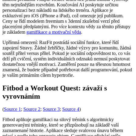
těm nejrušnějším rozvrhům. Koučování AI poskytuje určitou
personalizaci bez nákladů na lidského trenéra. Aplikace je
exkluzivní pro iOS (iPhone a iPad), což omezuje její publikum.
Ceny se řídí modelem freemium s 3denní zkušební verzí před
placenými předplatnými. Pro více kontextu vědy za těmito přístupy
je základem
gamifikace a motivační věda
.
Upřímná omezení: RazFit postrádá sociální funkce, které řídí
zapojení Stravy. Žádné žebříčky, žádné výzvy pro komunitu, žádná
soutěž přítel versus přítel. Pokud je sociální odpovědnost to, co vás
drží při cvičení, systém individuálních odznaků nemusí poskytovat
dostatečnou vnější motivaci. Zaměření pouze na tělesnou hmotnost
znamená, že budete případně potřebovat další programování, pokud
je vaším primárním cílem hypertrofie.
Fitbod a Workout Quest: závaží s
vyrovnáním
(
Source 1
;
Source 2
;
Source 3
;
Source 4
)
Fitbod aplikuje gamifikaci na silový trénink s algoritmicky
generovanými tréninky, které se přizpůsobují na základě vaší
zaznamenané historie. Aplikace sleduje svalovou únavu během
relací a podle toho upravuje objem. Gamifikace přichází spíše