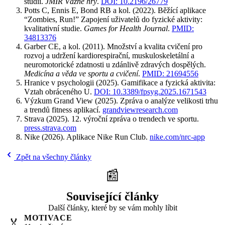
studií.
JMIR Vážné hry
.
DOI: 10.2196/26779
Potts C, Ennis E, Bond RB a kol. (2022). Běžící aplikace
“Zombies, Run!” Zapojení uživatelů do fyzické aktivity:
kvalitativní studie.
Games for Health Journal
.
PMID:
34813376
Garber CE, a kol. (2011). Množství a kvalita cvičení pro
rozvoj a udržení kardiorespirační, muskuloskeletální a
neuromotorické zdatnosti u zdánlivě zdravých dospělých.
Medicína a věda ve sportu a cvičení
.
PMID: 21694556
Hranice v psychologii (2025). Gamifikace a fyzická aktivita:
Vztah obráceného U.
DOI: 10.3389/fpsyg.2025.1671543
Výzkum Grand View (2025). Zpráva o analýze velikosti trhu
a trendů fitness aplikací.
grandviewresearch.com
Strava (2025). 12. výroční zpráva o trendech ve sportu.
press.strava.com
Nike (2026). Aplikace Nike Run Club.
nike.com/nrc-app
Zpět na všechny články
📰
Související články
Další články, které by se vám mohly líbit
MOTIVACE
🏅