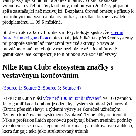
vám poskytuje komunitu a soutěžní rámec. Pokud se snažíte
vybudovat cvičební návyk od nuly, mohou vám žebříčky připadat
spíše zastrašující než motivující. Bezplatná úroveň omezuje přístup k
podrobným analýzám a plánování trasy, což tlačí běžné uživatele k
předplatnému 11,99 $ měsíčně.
Studie z roku 2025 v Frontiers in Psychology zjistila, že
střední
úrovně funkcí gamifikace
překonaly jak řídké, tak přetížené systémy
při podpoře střední až intenzivní fyzické aktivity. Strava se
pravděpodobně pohybuje v rozmezí nízké až střední úrovně
gamifikace, ale kompenzuje to hloubkou své sociální vrstvy.
Nike Run Club: ekosystém značky s
vestavěným koučováním
(
Source 1
;
Source 2
;
Source 3
;
Source 4
)
Nike Run Club hlásí
více než 100 milionů uživatelů
ve 160 zemích.
Jeho gamifikace kombinuje odznaky, systém stupňovitých úrovní
(Bronz přes síň slávy) a týdenní výzvy se skutečně užitečným
řízeným koučovacím systémem. Zvukově řízené běhy od trenérů
Nike a profesionálních sportovců poskytují během tréninku podněty
v reálném čase, což z něj činí jednu z mála gamifikovaných aplikací,
která funguje také jako strukturovaný trénink.