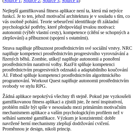
(
Source 1
;
Source 2
;
Source 3
;
Source 4
)
Nejlepší gamifikovaná fitness aplikace není ta, která má nejvíce
funkcí. Je to ten, jehož motivační architektura je v souladu s tím, co
vás osobně pohání. Teorie sebeurčení identifikuje tři základní
psychologické potřeby, které předpovídají trvalou motivaci:
autonomii (výběr vlastní cesty), kompetence (cítění se schopných a
zlepšování) a příbuznost (spojení s ostatními).
Strava naplňuje příbuznost prostřednictvím své sociální vrstvy. NRC
naplňuje kompetenci prostřednictvím progresivního vyrovnávání a
řízených běhů. Zombie, utíkej! naplňuje autonomii a ponoření
prostřednictvím narativní volby. RazFit splňuje kompetenci
prostřednictvím progresivních odznaků a adaptabilního koučování
AI. Fitbod splňuje kompetenci prostřednictvím algoritmického
programování. Workout Quest naplňuje autonomii prostřednictvím
svobody ve stylu RPG.
Žádná aplikace nepokrývá všechny tři stejně. Pokud jste vyzkoušeli
gamifikovanou fitness aplikaci a zjistili jste, že není inspirativní,
problém může být spíše v nesouladu mezi primárním motivačním
mechanismem aplikace a vaším psychologickým profilem než v
selhání samotné gamifikace. Výzkum je konzistentní: dobře
navržené herní mechanismy zlepšují dodržování cvičení.
Proměnnou je design, nikoli princip.