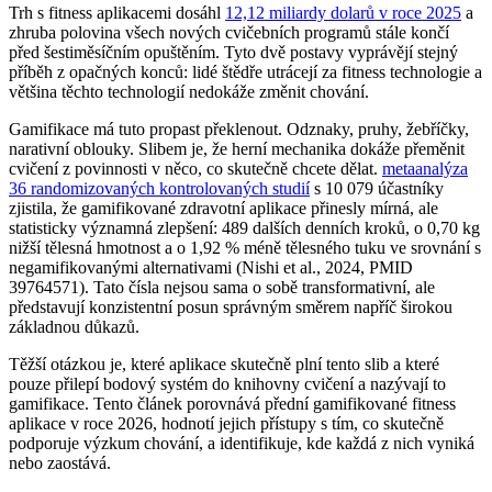
Trh s fitness aplikacemi dosáhl
12,12 miliardy dolarů v roce 2025
a
zhruba polovina všech nových cvičebních programů stále končí
před šestiměsíčním opuštěním. Tyto dvě postavy vyprávějí stejný
příběh z opačných konců: lidé štědře utrácejí za fitness technologie a
většina těchto technologií nedokáže změnit chování.
Gamifikace má tuto propast překlenout. Odznaky, pruhy, žebříčky,
narativní oblouky. Slibem je, že herní mechanika dokáže přeměnit
cvičení z povinnosti v něco, co skutečně chcete dělat.
metaanalýza
36 randomizovaných kontrolovaných studií
s 10 079 účastníky
zjistila, že gamifikované zdravotní aplikace přinesly mírná, ale
statisticky významná zlepšení: 489 dalších denních kroků, o 0,70 kg
nižší tělesná hmotnost a o 1,92 % méně tělesného tuku ve srovnání s
negamifikovanými alternativami (Nishi et al., 2024, PMID
39764571). Tato čísla nejsou sama o sobě transformativní, ale
představují konzistentní posun správným směrem napříč širokou
základnou důkazů.
Těžší otázkou je, které aplikace skutečně plní tento slib a které
pouze přilepí bodový systém do knihovny cvičení a nazývají to
gamifikace. Tento článek porovnává přední gamifikované fitness
aplikace v roce 2026, hodnotí jejich přístupy s tím, co skutečně
podporuje výzkum chování, a identifikuje, kde každá z nich vyniká
nebo zaostává.