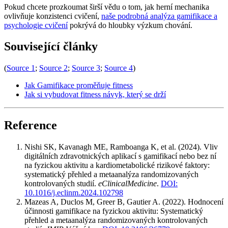
Pokud chcete prozkoumat širší vědu o tom, jak herní mechanika
ovlivňuje konzistenci cvičení,
naše podrobná analýza gamifikace a
psychologie cvičení
pokrývá do hloubky výzkum chování.
Související články
(
Source 1
;
Source 2
;
Source 3
;
Source 4
)
Jak Gamifikace proměňuje fitness
Jak si vybudovat fitness návyk, který se drží
Reference
Nishi SK, Kavanagh ME, Ramboanga K, et al. (2024). Vliv
digitálních zdravotnických aplikací s gamifikací nebo bez ní
na fyzickou aktivitu a kardiometabolické rizikové faktory:
systematický přehled a metaanalýza randomizovaných
kontrolovaných studií.
eClinicalMedicine
.
DOI:
10.1016/j.eclinm.2024.102798
Mazeas A, Duclos M, Greer B, Gautier A. (2022). Hodnocení
účinnosti gamifikace na fyzickou aktivitu: Systematický
přehled a metaanalýza randomizovaných kontrolovaných