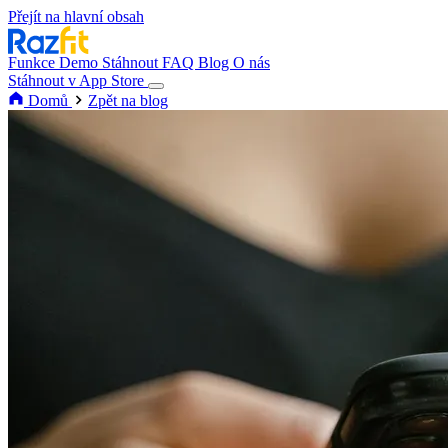
Přejít na hlavní obsah
Funkce
Demo
Stáhnout
FAQ
Blog
O nás
Stáhnout v App Store
Domů
Zpět na blog