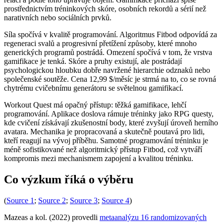
prostřednictvím tréninkových skóre, osobních rekordů a sérií než
narativních nebo sociálních prvků.
Síla spočívá v kvalitě programování. Algoritmus Fitbod odpovídá za
regeneraci svalů a progresivní přetížení způsoby, které mnoho
generických programů postrádá. Omezení spočívá v tom, že vrstva
gamifikace je tenká. Skóre a pruhy existují, ale postrádají
psychologickou hloubku dobře navržené hierarchie odznaků nebo
společenské soutěže. Cena 12,99 $/měsíc je strmá na to, co se rovná
chytrému cvičebnímu generátoru se světelnou gamifikací.
Workout Quest má opačný přístup: těžká gamifikace, lehčí
programování. Aplikace doslova rámuje tréninky jako RPG questy,
kde cvičení získávají zkušenostní body, které zvyšují úroveň herního
avatara. Mechanika je propracovaná a skutečně poutavá pro lidi,
kteří reagují na vývoj příběhu. Samotné programování tréninku je
méně sofistikované než algoritmický přístup Fitbod, což vytváří
kompromis mezi mechanismem zapojení a kvalitou tréninku.
Co výzkum říká o výběru
(
Source 1
;
Source 2
;
Source 3
;
Source 4
)
Mazeas a kol. (2022) provedli
metaanalýzu 16 randomizovaných