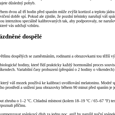
bujete důsledný pohyb.
během dvou až tří hodin před spaním může zvýšit kortizol a teplotu já
čení dobře spí. Pokud ale zjistíte, že pozdní tréninky narušují váš spá
ízkou intenzitou speciálně kalibrovaných tak, aby podporovaly, ne naru
teré vás udržují vzhůru.
ázdněné dospělé
ětšinu dospělých se zaměstnáním, rodinami a obrazovkami tou těžší výz
iologické hodiny, které řídí prakticky každý hormonální proces souvi
víkendech. Variabilní časy probuzení (přespání o 2 hodiny o víkendech) v
l, který váš mozek používá ke kalibraci uvolňování melatoninu. Modré 
ního prostředí a snížení jasu obrazovky během 90 minut před spaním j
out zhruba o 1–2 °C. Chladná místnost (kolem 18–19 °C / 65–67 °F) tent
zpoznali příčinu.
mpenzovat spánkový dluh za jednu noc, aniž by narušil noční spánek.