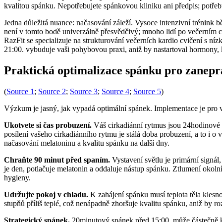
kvalitou spánku. Nepotřebujete spánkovou kliniku ani předpis; potře
Jedna důležitá nuance: načasování záleží. Vysoce intenzivní trénink 
není v tomto bodě univerzálně přesvědčivý; mnoho lidí po večerním cvi
RazFit se specializuje na strukturování večerních kardio cvičení s n
21:00. vybuduje vaši pohybovou praxi, aniž by nastartoval hormony, k
Praktická optimalizace spánku pro zanepr
(
Source 1
;
Source 2
;
Source 3
;
Source 4
;
Source 5
)
Výzkum je jasný, jak vypadá optimální spánek. Implementace je pro v
Ukotvete si čas probuzení.
Váš cirkadiánní rytmus jsou 24hodinové b
posílení vašeho cirkadiánního rytmu je stálá doba probuzení, a to i o 
načasování melatoninu a kvalitu spánku na další dny.
Chraňte 90 minut před spaním.
Vystavení světlu je primární signá
je den, potlačuje melatonin a oddaluje nástup spánku. Ztlumení okol
hygieny.
Udržujte pokoj v chladu.
K zahájení spánku musí teplota těla klesn
stupňů příliš teplé, což nenápadně zhoršuje kvalitu spánku, aniž by ro
Strategický spánek.
20minutový spánek před 15:00. může částečně ko