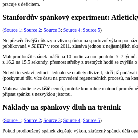
pracuje s deficitem.
Stanfordův spánkový experiment: Atletic
(
Source 1
;
Source 2
;
Source 3
;
Source 4
;
Source 5
)
Nejpřesvědčivější důkazy o vlivu spánku na sportovní výkon pocházej
publikovaná v
SLEEP
v roce 2011, zůstává jednou z nejjasnějších 
Mah prodloužil spánek hráčů na 10 hodin za noc po dobu 5–7 týdnů. T
z 16,2 na 15,5 sekundy, přesnost střelby z trestných hodů se zvýšila o 9
Nebyli to sedaví jedinci. Jednalo se o atlety divize I, kteří již po
(poskytnutí tělu více času na provedení regeneračních procesů, na kter
Mahova studie je zvláště cenná, protože kontroluje matoucí proměnné 
připsat spánku s nezvyklou jistotou.
Náklady na spánkový dluh na trénink
(
Source 1
;
Source 2
;
Source 3
;
Source 4
;
Source 5
)
Pokud prodloužený spánek zlepšuje výkon, zkrácený spánek dělá opak 