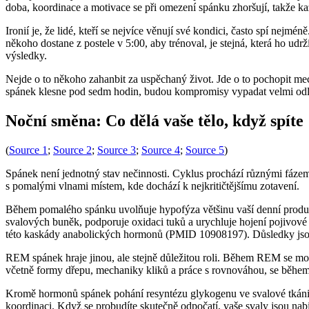
doba, koordinace a motivace se při omezení spánku zhoršují, takže k
Ironií je, že lidé, kteří se nejvíce věnují své kondici, často spí nej
někoho dostane z postele v 5:00, aby trénoval, je stejná, která ho udr
výsledky.
Nejde o to někoho zahanbit za uspěchaný život. Jde o to pochopit me
spánek klesne pod sedm hodin, budou kompromisy vypadat velmi odlišn
Noční směna: Co dělá vaše tělo, když spíte
(
Source 1
;
Source 2
;
Source 3
;
Source 4
;
Source 5
)
Spánek není jednotný stav nečinnosti. Cyklus prochází různými fáze
s pomalými vlnami místem, kde dochází k nejkritičtějšímu zotavení.
Během pomalého spánku uvolňuje hypofýza většinu vaší denní produkc
svalových buněk, podporuje oxidaci tuků a urychluje hojení pojivo
této kaskády anabolických hormonů (PMID 10908197). Důsledky jso
REM spánek hraje jinou, ale stejně důležitou roli. Během REM se mo
včetně formy dřepu, mechaniky kliků a práce s rovnováhou, se během
Kromě hormonů spánek pohání resyntézu glykogenu ve svalové tkáni, o
koordinaci. Když se probudíte skutečně odpočatí, vaše svaly jsou na