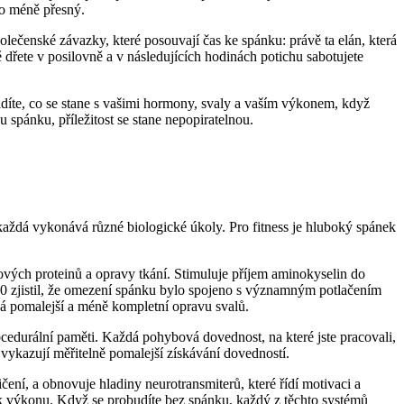
co méně přesný.
polečenské závazky, které posouvají čas ke spánku: právě ta elán, která
ě dřete v posilovně a v následujících hodinách potichu sabotujete
idíte, co se stane s vašimi hormony, svaly a vaším výkonem, když
spánku, příležitost se stane nepopiratelnou.
aždá vykonává různé biologické úkoly. Pro fitness je hluboký spánek
ých proteinů a opravy tkání. Stimuluje příjem aminokyselin do
0 zjistil, že omezení spánku bylo spojeno s významným potlačením
pomalejší a méně kompletní opravu svalů.
edurální paměti. Každá pohybová dovednost, na které jste pracovali,
ykazují měřitelně pomalejší získávání dovedností.
ní, a obnovuje hladiny neurotransmiterů, které řídí motivaci a
 k výkonu. Když se probudíte bez spánku, každý z těchto systémů