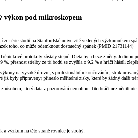
ký výkon pod mikroskopem
í ze série studií na Stanfordské univerzitě vedených výzkumníkem spánk
ukázek toho, co může odemknout dostatečný spánek (PMID 21731144).
réninkové protokoly zůstaly stejné. Dieta byla beze změny. Jedinou p
 %, přesnost střelby ze tří bodů se zvýšila o 9,2 % a hráči hlásili zlepše
dávali výkony na vysoké úrovni, s profesionálním koučováním, strukturo
é již byly připraveny) přineslo měřitelné zisky, které by žádný další tré
způsobem, který data z pozorování nemohou. Tito hráči nezměnili nic k
a výzkum na této straně rovnice je strohý.