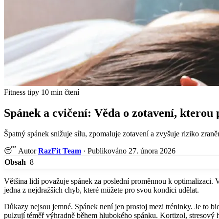
Fitness tipy
10 min čtení
Spánek a cvičení: Věda o zotavení, kterou 
Špatný spánek snižuje sílu, zpomaluje zotavení a zvyšuje riziko zra
😴
Autor
RazFit Team
·
Publikováno 27. února 2026
8
Obsah
Většina lidí považuje spánek za poslední proměnnou k optimalizaci. Vy
jedna z nejdražších chyb, které můžete pro svou kondici udělat.
Důkazy nejsou jemné. Spánek není jen prostoj mezi tréninky. Je to bi
pulzují téměř výhradně během hlubokého spánku. Kortizol, stresový 