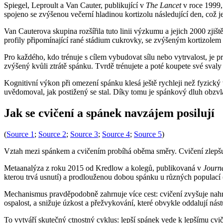
Spiegel, Leproult a Van Cauter, publikující v
The Lancet
v roce 1999,
spojeno se zvýšenou večerní hladinou kortizolu následující den, což j
Van Cauterova skupina rozšířila tuto linii výzkumu a jejich 2000 z
profily připomínající rané stádium cukrovky, se zvýšeným kortizol
Pro každého, kdo trénuje s cílem vybudovat sílu nebo vytrvalost, je p
zvýšený kvůli ztrátě spánku. Tvrdě trénujete a poté koupete své sval
Kognitivní výkon při omezení spánku klesá ještě rychleji než fyzický
uvědomoval, jak postižený se stal. Díky tomu je spánkový dluh obzvláš
Jak se cvičení a spánek navzájem posilují
(
Source 1
;
Source 2
;
Source 3
;
Source 4
;
Source 5
)
Vztah mezi spánkem a cvičením probíhá oběma směry. Cvičení zlepšuje 
Metaanalýza z roku 2015 od Kredlow a kolegů, publikovaná v
Journ
kterou trvá usnutí) a prodlouženou dobou spánku u různých populac
Mechanismus pravděpodobně zahrnuje více cest: cvičení zvyšuje nahro
ospalost, a snižuje úzkost a přežvykování, které obvykle oddalují nás
To vytváří skutečný ctnostný cyklus: lepší spánek vede k lepšímu cviče