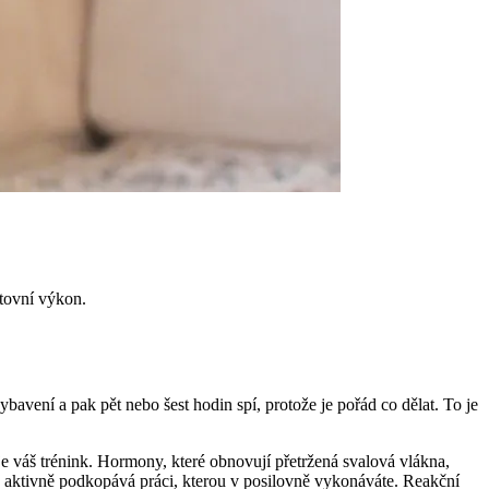
rtovní výkon.
bavení a pak pět nebo šest hodin spí, protože je pořád co dělat. To je
je váš trénink. Hormony, které obnovují přetržená svalová vlákna,
a aktivně podkopává práci, kterou v posilovně vykonáváte. Reakční