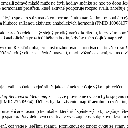
 omezili zdravé mladé muže na čtyři hodiny spánku za noc po dobu še
e hormonální prostředí, které aktivně podporuje rozpad svalů, zhoršuje 
jištění bylo spojeno s dramatickým hormonálním narušením: po pouhém 
em a hluboce sníženou aktivitou anabolických hormonů (PMID 10908197
raktický důsledek jasný: stejný prudký nárůst kortizolu, který vám pomů
y v katabolickém prostředí během hodin, kdy by mělo dojít k nápravě.
 výkon. Reakční doba, rychlost rozhodování a motivace – to vše se sniž
tě zákeřný: cítíte se středně unavení, nikoli vážně oslabení, zatímco v
kvalitu spánku stejně silně, jako spánek zlepšuje výkon při cvičení.
al of Behavioral Medicine
, zjistila, že pravidelné cvičení bylo spojeno
í (PMID 25596964). Účinek byl konzistentní napříč aerobním cvičení
madění adenosinu (chemikálie, která řídí spánkový tlak), zvyšuje těle
tup spánku. Pravidelní cvičenci trvale vykazují lepší subjektivní kvali
ní, což vede k lepšímu spánku. Proniknout do tohoto cyklu ze strany cvi