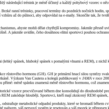
aždý následující trénink je méně účinný a každý pohybový vzorec o ně
méně. Brzké ranní tréninky, pracovní termíny do pozdních nočních hodin, s
ží vzhůru až do půlnoci, aby odpovídal na e-maily. Skončíte tak, že tvrd
chanismus, abyste mohli dělat chytřejší kompromisy. Jakmile přesně uv
ě. A jakmile uvidíte, čeho dosáhnou elitní sportovci pouhou ochranou 
mi (lehký spánek, hluboký spánek s pomalými vlnami a REM), z nichž k
e růstového hormonu (GH). GH je primární hnací silou syntézy svalov
vé tkáně. Výzkum Van Cautera a kolegů publikovaný v
JAMA
v roce 200
u přímé: méně spánku znamená méně růstového hormonu, což znamená 
torické vzorce procvičované během dne konsolidují do dlouhodobé proc
 REM zakóduje hlouběji. Sportovci, kteří mají zkrácený REM spánek, v
dstraňuje metabolické odpadní produkty, které se hromadí během cviče
bité palivem, váš nervový systém je resetován a váš mozek je připraven