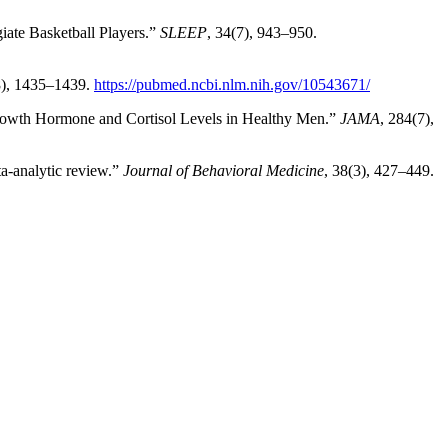
iate Basketball Players.”
SLEEP
, 34(7), 943–950.
8), 1435–1439.
https://pubmed.ncbi.nlm.nih.gov/10543671/
Growth Hormone and Cortisol Levels in Healthy Men.”
JAMA
, 284(7),
ta-analytic review.”
Journal of Behavioral Medicine
, 38(3), 427–449.