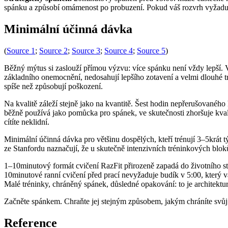
spánku a způsobí omámenost po probuzení. Pokud váš rozvrh vyžaduje 
Minimální účinná dávka
(
Source 1
;
Source 2
;
Source 3
;
Source 4
;
Source 5
)
Běžný mýtus si zaslouží přímou výzvu: více spánku není vždy lepší. V
základního onemocnění, nedosahují lepšího zotavení a velmi dlouhé t
spíše než způsobují poškození.
Na kvalitě záleží stejně jako na kvantitě. Šest hodin nepřerušovanéh
běžně používá jako pomůcka pro spánek, ve skutečnosti zhoršuje kval
cítíte neklidní.
Minimální účinná dávka pro většinu dospělých, kteří trénují 3–5krát t
ze Stanfordu naznačují, že u skutečně intenzivních tréninkových blok
1–10minutový formát cvičení RazFit přirozeně zapadá do životního s
10minutové ranní cvičení před prací nevyžaduje budík v 5:00, který 
Malé tréninky, chráněný spánek, důsledné opakování: to je architektu
Začněte spánkem. Chraňte jej stejným způsobem, jakým chráníte svůj t
Reference