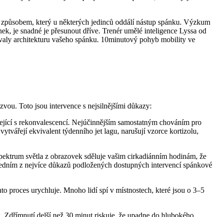
dra způsobem, který u některých jedinců oddálí nástup spánku. Výzkum
nek, je snadné je přesunout dříve. Trenér umělé inteligence Lyssa od
šovaly architekturu vašeho spánku. 10minutový pohyb mobility ve
vou. Toto jsou intervence s nejsilnějšími důkazy:
sející s rekonvalescencí. Nejúčinnějším samostatným chováním pro
ytvářejí ekvivalent týdenního jet lagu, narušují vzorce kortizolu,
spektrum světla z obrazovek sděluje vašim cirkadiánním hodinám, že
e jedním z nejvíce důkazů podložených dostupných intervencí spánkové
o proces urychluje. Mnoho lidí spí v místnostech, které jsou o 3–5
 Zdřímnutí delší než 30 minut riskuje, že upadne do hlubokého