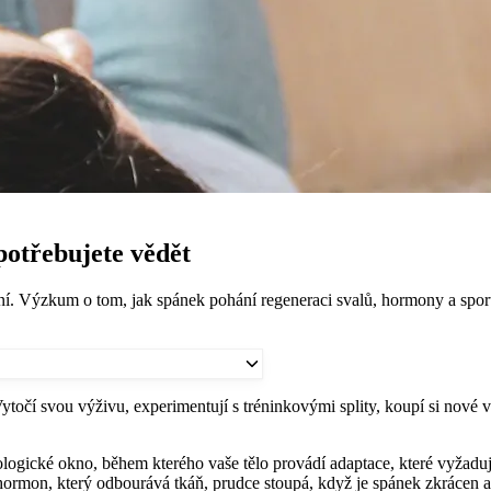
potřebujete vědět
nění. Výzkum o tom, jak spánek pohání regeneraci svalů, hormony a spo
točí svou výživu, experimentují s tréninkovými splity, koupí si nové vy
ologické okno, během kterého vaše tělo provádí adaptace, které vyžadu
hormon, který odbourává tkáň, prudce stoupá, když je spánek zkrácen 