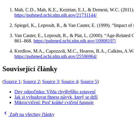
Mah, C.D., Mah, K.E., Kezirian, E.J., & Dement, W.C. (2011). 
https://pubmed.ncbi.nlm.nih.gov/21731144/
Spiegel, K., Leproult, R., & Van Cauter, E. (1999). “Impact of
Van Cauter, E., Leproult, R., & Plat, L. (2000). “Age-Relat
861–868.
https://pubmed.ncbi.nlm.nih.gov/10908197/
Kredlow, M.A., Capozzoli, M.C., Hearon, B.A., Calkins, A.W., 
https://pubmed.ncbi.nlm.nih.gov/25596964/
Související články
(
Source 1
;
Source 2
;
Source 3
;
Source 4
;
Source 5
)
Dny odpočinku: Věda chytřejšího zotavení
Jak si vybudovat fitness návyk, který se drží
Mikrocvičení: Proč krátké cvičení funguje
Zpět na všechny články