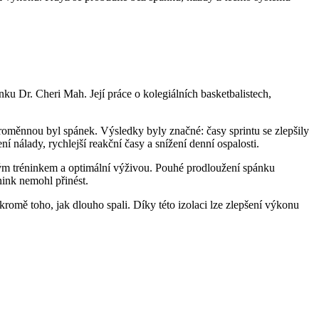
u Dr. Cheri Mah. Její práce o kolegiálních basketbalistech,
roměnnou byl spánek. Výsledky byly značné: časy sprintu se zlepšily
ní nálady, rychlejší reakční časy a snížení denní ospalosti.
vaným tréninkem a optimální výživou. Pouhé prodloužení spánku
nink nemohl přinést.
romě toho, jak dlouho spali. Díky této izolaci lze zlepšení výkonu