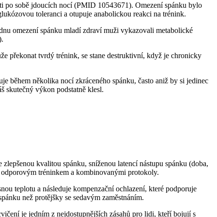
sti po sobě jdoucích nocí (PMID 10543671). Omezení spánku bylo
glukózovou toleranci a otupuje anabolickou reakci na trénink.
týdnu omezení spánku mladí zdraví muži vykazovali metabolické
).
že překonat tvrdý trénink, se stane destruktivní, když je chronicky
uje během několika nocí zkráceného spánku, často aniž by si jedinec
áš skutečný výkon podstatně klesl.
 se zlepšenou kvalitou spánku, sníženou latencí nástupu spánku (doba,
m, odporovým tréninkem a kombinovanými protokoly.
snou teplotu a následuje kompenzační ochlazení, které podporuje
tu spánku než protějšky se sedavým zaměstnáním.
čení je jedním z nejdostupnějších zásahů pro lidi, kteří bojují s