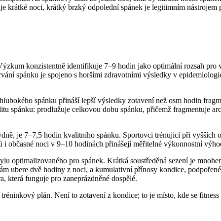
krátké noci, krátký brzký odpolední spánek je legitimním nástrojem pro
ýzkum konzistentně identifikuje 7–9 hodin jako optimální rozsah pro vě
rvání spánku je spojeno s horšími zdravotními výsledky v epidemiolog
o hlubokého spánku přináší lepší výsledky zotavení než osm hodin fragm
itu spánku: prodlužuje celkovou dobu spánku, přičemž fragmentuje arc
ýdně, je 7–7,5 hodin kvalitního spánku. Sportovci trénující při vyššíc
ů i občasné noci v 9–10 hodinách přinášejí měřitelné výkonnostní výho
tylu optimalizovaného pro spánek. Krátká soustředěná sezení je mnohe
vám ubere dvě hodiny z noci, a kumulativní přínosy kondice, podpořené
ra, která funguje pro zaneprázdněné dospělé.
réninkový plán. Není to zotavení z kondice; to je místo, kde se fitness