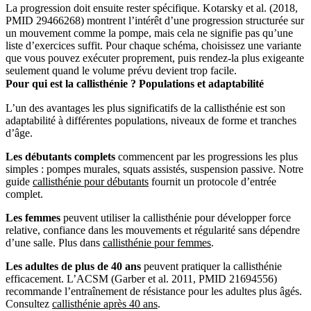
La progression doit ensuite rester spécifique. Kotarsky et al. (2018,
PMID 29466268) montrent l’intérêt d’une progression structurée sur
un mouvement comme la pompe, mais cela ne signifie pas qu’une
liste d’exercices suffit. Pour chaque schéma, choisissez une variante
que vous pouvez exécuter proprement, puis rendez-la plus exigeante
seulement quand le volume prévu devient trop facile.
Pour qui est la callisthénie ? Populations et adaptabilité
L’un des avantages les plus significatifs de la callisthénie est son
adaptabilité à différentes populations, niveaux de forme et tranches
d’âge.
Les débutants complets
commencent par les progressions les plus
simples : pompes murales, squats assistés, suspension passive. Notre
guide
callisthénie pour débutants
fournit un protocole d’entrée
complet.
Les femmes
peuvent utiliser la callisthénie pour développer force
relative, confiance dans les mouvements et régularité sans dépendre
d’une salle. Plus dans
callisthénie pour femmes
.
Les adultes de plus de 40 ans
peuvent pratiquer la callisthénie
efficacement. L’ACSM (Garber et al. 2011, PMID 21694556)
recommande l’entraînement de résistance pour les adultes plus âgés.
Consultez
callisthénie après 40 ans
.