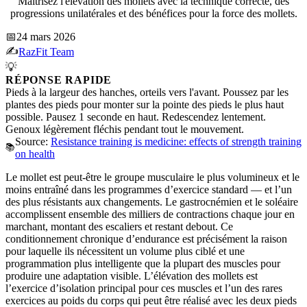
Maîtrisez l'élévation des mollets avec la technique correcte, des
progressions unilatérales et des bénéfices pour la force des mollets.
📅
24 mars 2026
✍️
RazFit Team
💡
RÉPONSE RAPIDE
Pieds à la largeur des hanches, orteils vers l'avant. Poussez par les
plantes des pieds pour monter sur la pointe des pieds le plus haut
possible. Pausez 1 seconde en haut. Redescendez lentement.
Genoux légèrement fléchis pendant tout le mouvement.
Source:
Resistance training is medicine: effects of strength training
📚
on health
Le mollet est peut-être le groupe musculaire le plus volumineux et le
moins entraîné dans les programmes d’exercice standard — et l’un
des plus résistants aux changements. Le gastrocnémien et le soléaire
accomplissent ensemble des milliers de contractions chaque jour en
marchant, montant des escaliers et restant debout. Ce
conditionnement chronique d’endurance est précisément la raison
pour laquelle ils nécessitent un volume plus ciblé et une
programmation plus intelligente que la plupart des muscles pour
produire une adaptation visible. L’élévation des mollets est
l’exercice d’isolation principal pour ces muscles et l’un des rares
exercices au poids du corps qui peut être réalisé avec les deux pieds