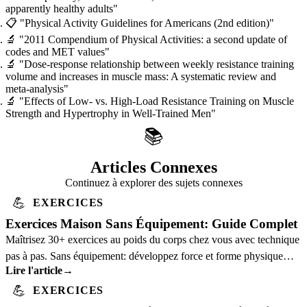
apparently healthy adults"
📋
"Physical Activity Guidelines for Americans (2nd edition)"
🔬
"2011 Compendium of Physical Activities: a second update of
codes and MET values"
🔬
"Dose-response relationship between weekly resistance training
volume and increases in muscle mass: A systematic review and
meta-analysis"
🔬
"Effects of Low- vs. High-Load Resistance Training on Muscle
Strength and Hypertrophy in Well-Trained Men"
📚
Articles Connexes
Continuez à explorer des sujets connexes
💪
EXERCICES
Exercices Maison Sans Équipement: Guide Complet
Maîtrisez 30+ exercices au poids du corps chez vous avec technique
pas à pas. Sans équipement: développez force et forme physique
Lire l'article
→
avec une forme correcte.
💪
EXERCICES