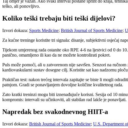
Taj omjer je važan. Ako svaki interval postane sprint do kraja, tehnik
teško, ali ponovljivo.
Koliko teški trebaju biti teški dijelovi?
Izvori dokaza:
Sports Medicine
;
British Journal of Sports Medicine
;
U
Za kućne treninge koristite tri signala: disanje, subjektivni osjećaj nap
Tijekom umjerenog rada ostanite oko RPE 4-6 na ljestvici od 0 do 10. T
panično, omamljeno ili kao da ne možete kontrolirati pokret.
Puls može pomoći, ali u zatvorenom nije savršen. Senzori na ručnom z
kardiovaskularni sustav dosegne cilj. Koristite sat kao nadzornu ploču
Praktičan test: nakon trećeg intervala zapitajte se biste li mogli odra
patnjom. Gradi se ponavljanjem dovoljne količine kvalitetnog rada.
Zato kratki treninzi mogu biti iznenađujuće korisni. Sesija od 10 minu
kompromis: intervali su učinkoviti, ali stabilan rad lakše je ponavljati.
Napredak bez svakodnevnog HIIT-a
Izvori dokaza:
British Journal of Sports Medicine
;
U.S. Department o