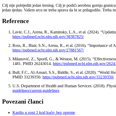
Cilj nije pobijediti jedan trening. Cilj je podići aerobnu gornju grani
jedan tjedan. Vašem srcu ne treba sprava da bi se prilagodilo. Treba 
Reference
Lavie, C.J., Arena, R., Kaminsky, L.A., et al. (2024). “Upda
https://pubmed.ncbi.nlm.nih.gov/38387825/
Ross, R., Blair, S.N., Arena, R., et al. (2016). “Importance of 
https://pubmed.ncbi.nlm.nih.gov/27881567/
Milanović, Z., Sporiš, G., & Weston, M. (2015). “Effectivene
1481. PMID 26243014.
https://pubmed.ncbi.nlm.nih.gov/2624
Bull, F.C., Al-Ansari, S.S., Biddle, S., et al. (2020). “World 
PMID 33239350.
https://pubmed.ncbi.nlm.nih.gov/33239350/
U.S. Department of Health and Human Services. (2018).
Physi
guidelines/current-guidelines
Povezani članci
Kardio u zoni 2 kod kuće: bez opreme