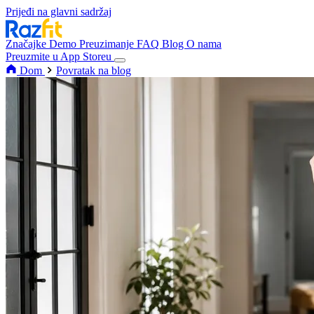
Prijeđi na glavni sadržaj
Značajke
Demo
Preuzimanje
FAQ
Blog
O nama
Preuzmite u App Storeu
Dom
Povratak na blog