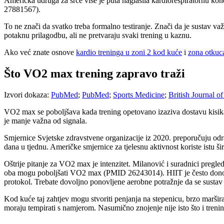
Američka udruga za srce više je puta naglasila kardiorespiratornu kond
27881567).
To ne znači da svatko treba formalno testiranje. Znači da je sustav važ
potaknu prilagodbu, ali ne pretvaraju svaki trening u kaznu.
Ako već znate osnove
kardio treninga u zoni 2 kod kuće
i
zona otkuca
Što VO2 max trening zapravo traži
Izvori dokaza:
PubMed
;
PubMed
;
Sports Medicine
;
British Journal o
VO2 max se poboljšava kada trening opetovano izaziva dostavu kisika 
je manje važna od signala.
Smjernice Svjetske zdravstvene organizacije iz 2020. preporučuju odr
dana u tjednu. Američke smjernice za tjelesnu aktivnost koriste istu š
Oštrije pitanje za VO2 max je intenzitet. Milanović i suradnici pregleda
oba mogu poboljšati VO2 max (PMID 26243014). HIIT je često donosio v
protokol. Trebate dovoljno ponovljene aerobne potražnje da se sustav 
Kod kuće taj zahtjev mogu stvoriti penjanja na stepenicu, brzo marširan
moraju tempirati s namjerom. Nasumično znojenje nije isto što i trenin