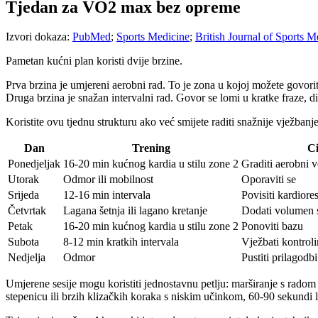
Tjedan za VO2 max bez opreme
Izvori dokaza:
PubMed
;
Sports Medicine
;
British Journal of Sports M
Pametan kućni plan koristi dvije brzine.
Prva brzina je umjereni aerobni rad. To je zona u kojoj možete govori
Druga brzina je snažan intervalni rad. Govor se lomi u kratke fraze, di
Koristite ovu tjednu strukturu ako već smijete raditi snažnije vježbanje
Dan
Trening
Ci
Ponedjeljak
16-20 min kućnog kardia u stilu zone 2
Graditi aerobni 
Utorak
Odmor ili mobilnost
Oporaviti se
Srijeda
12-16 min intervala
Povisiti kardiore
Četvrtak
Lagana šetnja ili lagano kretanje
Dodati volumen s
Petak
16-20 min kućnog kardia u stilu zone 2
Ponoviti bazu
Subota
8-12 min kratkih intervala
Vježbati kontrolir
Nedjelja
Odmor
Pustiti prilagodb
Umjerene sesije mogu koristiti jednostavnu petlju: marširanje s radom ru
stepenicu ili brzih klizačkih koraka s niskim učinkom, 60-90 sekundi 