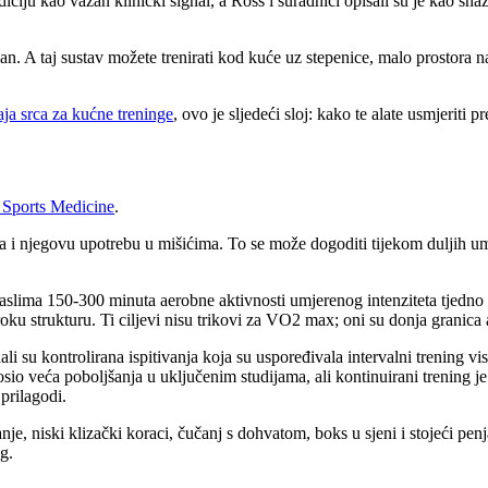
iciju kao važan klinički signal, a Ross i suradnici opisali su je kao sn
an. A taj sustav možete trenirati kod kuće uz stepenice, malo prostora n
ja srca za kućne treninge
, ovo je sljedeći sloj: kako te alate usmjeriti 
f Sports Medicine
.
i njegovu upotrebu u mišićima. To se može dogoditi tijekom duljih umje
aslima 150-300 minuta aerobne aktivnosti umjerenog intenziteta tjedno 
iroku strukturu. Ti ciljevi nisu trikovi za VO2 max; oni su donja granic
li su kontrolirana ispitivanja koja su uspoređivala intervalni trening vis
eća poboljšanja u uključenim studijama, ali kontinuirani trening je t
prilagodi.
je, niski klizački koraci, čučanj s dohvatom, boks u sjeni i stojeći penj
g.