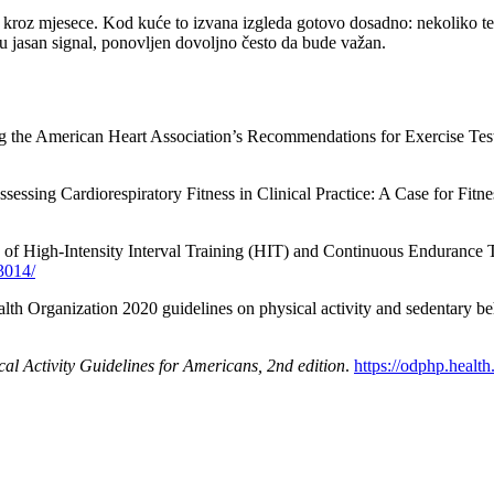
cu kroz mjesece. Kod kuće to izvana izgleda gotovo dosadno: nekoliko tež
mu jasan signal, ponovljen dovoljno često da bude važan.
ting the American Heart Association’s Recommendations for Exercise T
Assessing Cardiorespiratory Fitness in Clinical Practice: A Case for Fit
ss of High-Intensity Interval Training (HIT) and Continuous Enduran
3014/
Health Organization 2020 guidelines on physical activity and sedentary b
cal Activity Guidelines for Americans, 2nd edition
.
https://odphp.health