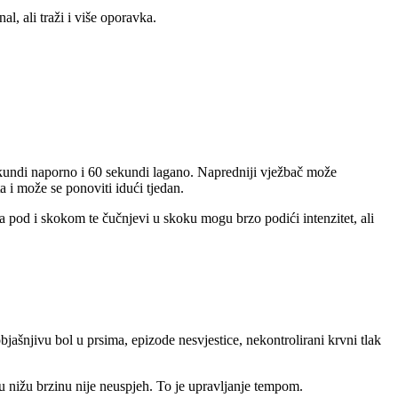
l, ali traži i više oporavka.
ekundi naporno i 60 sekundi lagano. Napredniji vježbač može
a i može se ponoviti idući tjedan.
na pod i skokom te čučnjevi u skoku mogu brzo podići intenzitet, ali
ašnjivu bol u prsima, epizode nesvjestice, nekontrolirani krvni tlak
 u nižu brzinu nije neuspjeh. To je upravljanje tempom.