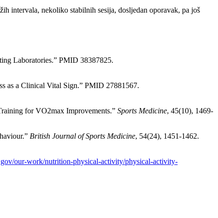
ih intervala, nekoliko stabilnih sesija, dosljedan oporavak, pa još
esting Laboratories.” PMID 38387825.
ness as a Clinical Vital Sign.” PMID 27881567.
ce Training for VO2max Improvements.”
Sports Medicine
, 45(10), 1469-
ehaviour.”
British Journal of Sports Medicine
, 54(24), 1451-1462.
.gov/our-work/nutrition-physical-activity/physical-activity-