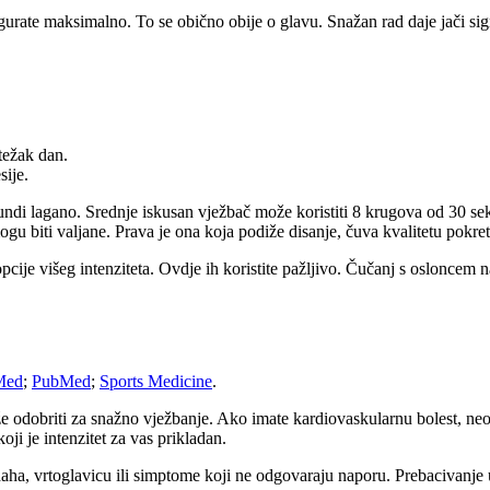
urate maksimalno. To se obično obije o glavu. Snažan rad daje jači signa
težak dan.
sije.
ndi lagano. Srednje iskusan vježbač može koristiti 8 krugova od 30 s
gu biti valjane. Prava je ona koja podiže disanje, čuva kvalitetu pokret
pcije višeg intenziteta. Ovdje ih koristite pažljivo. Čučanj s osloncem 
Med
;
PubMed
;
Sports Medicine
.
 odobriti za snažno vježbanje. Ako imate kardiovaskularnu bolest, neobj
koji je intenzitet za vas prikladan.
 daha, vrtoglavicu ili simptome koji ne odgovaraju naporu. Prebacivanje