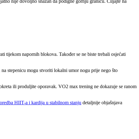
ojatno nije dovoljno snažan da podigne gornju granicu. Ciljajte na
ti tijekom napornih blokova. Također se ne biste trebali osjećati
na stepenicu mogu stvoriti lokalni umor nogu prije nego što
eg pokreta ili produljite oporavak. VO2 max trening ne dokazuje se ranom
redba HIIT-a i kardija u stabilnom stanju
detaljnije objašnjava