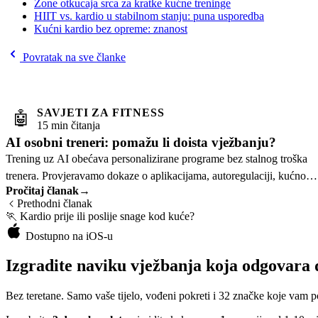
Zone otkucaja srca za kratke kućne treninge
HIIT vs. kardio u stabilnom stanju: puna usporedba
Kućni kardio bez opreme: znanost
Povratak na sve članke
SAVJETI ZA FITNESS
🤖
15 min čitanja
AI osobni treneri: pomažu li doista vježbanju?
Trening uz AI obećava personalizirane programe bez stalnog troška
trenera. Provjeravamo dokaze o aplikacijama, autoregulaciji, kućnom
Pročitaj članak
→
treningu i ograničenjima.
Prethodni članak
🏃
Kardio prije ili poslije snage kod kuće?
Dostupno na iOS-u
Izgradite naviku vježbanja koja odgovara
Bez teretane. Samo vaše tijelo, vođeni pokreti i 32 značke koje vam p