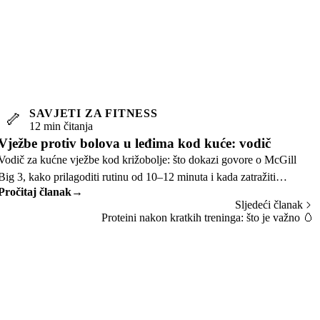
SAVJETI ZA FITNESS
🦴
12 min čitanja
Vježbe protiv bolova u leđima kod kuće: vodič
Vodič za kućne vježbe kod križobolje: što dokazi govore o McGill
Big 3, kako prilagoditi rutinu od 10–12 minuta i kada zatražiti
Pročitaj članak
→
liječničku procjenu.
Sljedeći članak
Proteini nakon kratkih treninga: što je važno
🥚