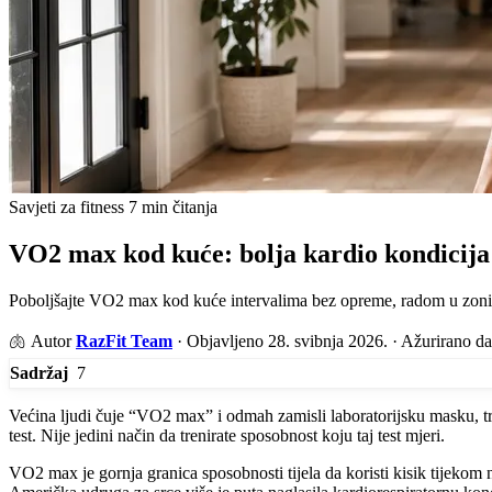
Savjeti za fitness
7 min čitanja
VO2 max kod kuće: bolja kardio kondicij
Poboljšajte VO2 max kod kuće intervalima bez opreme, radom u zoni 
🫁
Autor
RazFit Team
·
Objavljeno 28. svibnja 2026.
·
Ažurirano da
7
Sadržaj
Većina ljudi čuje “VO2 max” i odmah zamisli laboratorijsku masku, traku
test. Nije jedini način da trenirate sposobnost koju taj test mjeri.
VO2 max je gornja granica sposobnosti tijela da koristi kisik tijekom n