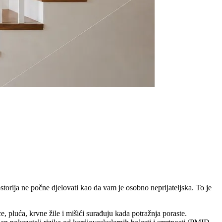
ostorija ne počne djelovati kao da vam je osobno neprijateljska. To je
e, pluća, krvne žile i mišići surađuju kada potražnja poraste.