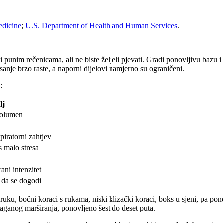
edicine
;
U.S. Department of Health and Human Services
.
ti punim rečenicama, ali ne biste željeli pjevati. Gradi ponovljivu bazu
sanje brzo raste, a naporni dijelovi namjerno su ograničeni.
:
lj
volumen
spiratorni zahtjev
 malo stresa
ani intenzitet
i da se dogodi
ku, bočni koraci s rukama, niski klizački koraci, boks u sjeni, pa ponovi
laganog marširanja, ponovljeno šest do deset puta.