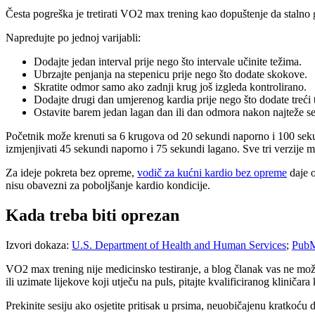
Česta pogreška je tretirati VO2 max trening kao dopuštenje da stalno g
Napredujte po jednoj varijabli:
Dodajte jedan interval prije nego što intervale učinite težima.
Ubrzajte penjanja na stepenicu prije nego što dodate skokove.
Skratite odmor samo ako zadnji krug još izgleda kontrolirano.
Dodajte drugi dan umjerenog kardia prije nego što dodate treći 
Ostavite barem jedan lagan dan ili dan odmora nakon najteže se
Početnik može krenuti sa 6 krugova od 20 sekundi naporno i 100 seku
izmjenjivati 45 sekundi naporno i 75 sekundi lagano. Sve tri verzije mo
Za ideje pokreta bez opreme,
vodič za kućni kardio bez opreme
daje o
nisu obavezni za poboljšanje kardio kondicije.
Kada treba biti oprezan
Izvori dokaza:
U.S. Department of Health and Human Services
;
Pub
VO2 max trening nije medicinsko testiranje, a blog članak vas ne može
ili uzimate lijekove koji utječu na puls, pitajte kvalificiranog kliničara 
Prekinite sesiju ako osjetite pritisak u prsima, neuobičajenu kratkoću