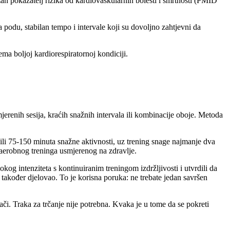
ažan pokazatelj rizika od kardiovaskularnih bolesti i smrtnosti (PMID
a podu, stabilan tempo i intervale koji su dovoljno zahtjevni da
prema boljoj kardiorespiratornoj kondiciji.
renih sesija, kraćih snažnih intervala ili kombinacije oboje. Metoda
ili 75-150 minuta snažne aktivnosti, uz trening snage najmanje dva
a aerobnog treninga usmjerenog na zdravlje.
okog intenziteta s kontinuiranim treningom izdržljivosti i utvrdili da
akođer djelovao. To je korisna poruka: ne trebate jedan savršen
ači. Traka za trčanje nije potrebna. Kvaka je u tome da se pokreti