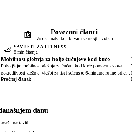
Povezani članci
📰
Više članaka koji bi vam se mogli svidjeti
SAVJETI ZA FITNESS
🦶
8 min čitanja
Mobilnost gležnja za bolje čučnjeve kod kuće
Poboljšajte mobilnost gležnja za čučanj kod kuće pomoću testova
pokretljivosti gležnja, vježbi za list i soleus te 6-minutne rutine prije
Pročitaj članak
→
čučnja.
 današnjem danu
omažu nastaviti.