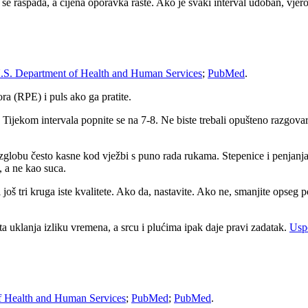
a se raspada, a cijena oporavka raste. Ako je svaki interval udoban, vjer
.S. Department of Health and Human Services
;
PubMed
.
ora (RPE) i puls ako ga pratite.
ijekom intervala popnite se na 7-8. Ne biste trebali opušteno razgovara
globu često kasne kod vježbi s puno rada rukama. Stepenice i penjanja 
, a ne kao suca.
diti još tri kruga iste kvalitete. Ako da, nastavite. Ako ne, smanjite ops
ta uklanja izliku vremena, a srcu i plućima ipak daje pravi zadatak.
Uspo
f Health and Human Services
;
PubMed
;
PubMed
.