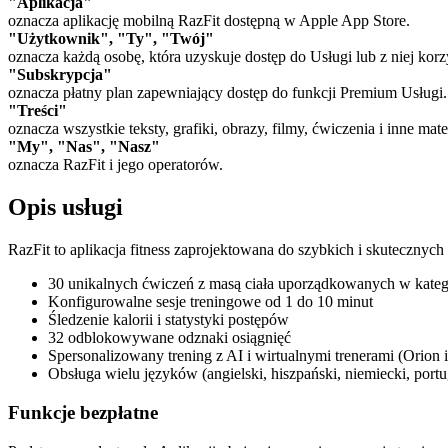
"Aplikacja"
oznacza aplikację mobilną RazFit dostępną w Apple App Store.
"Użytkownik", "Ty", "Twój"
oznacza każdą osobę, która uzyskuje dostęp do Usługi lub z niej korz
"Subskrypcja"
oznacza płatny plan zapewniający dostęp do funkcji Premium Usługi.
"Treści"
oznacza wszystkie teksty, grafiki, obrazy, filmy, ćwiczenia i inne ma
"My", "Nas", "Nasz"
oznacza RazFit i jego operatorów.
Opis usługi
RazFit to aplikacja fitness zaprojektowana do szybkich i skutecznyc
30 unikalnych ćwiczeń z masą ciała uporządkowanych w kategori
Konfigurowalne sesje treningowe od 1 do 10 minut
Śledzenie kalorii i statystyki postępów
32 odblokowywane odznaki osiągnięć
Spersonalizowany trening z AI i wirtualnymi trenerami (Orion i
Obsługa wielu języków (angielski, hiszpański, niemiecki, portug
Funkcje bezpłatne