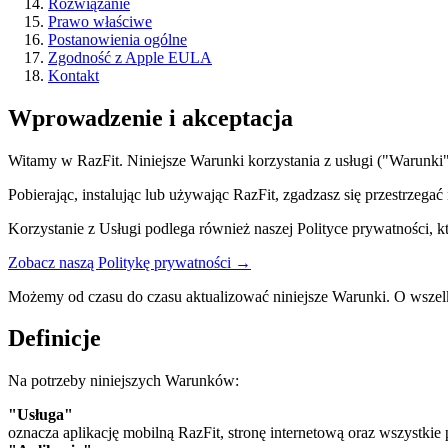
Rozwiązanie
Prawo właściwe
Postanowienia ogólne
Zgodność z Apple EULA
Kontakt
Wprowadzenie i akceptacja
Witamy w RazFit. Niniejsze Warunki korzystania z usługi ("Warunki") 
Pobierając, instalując lub używając RazFit, zgadzasz się przestrzega
Korzystanie z Usługi podlega również naszej Polityce prywatności, 
Zobacz naszą Politykę prywatności →
Możemy od czasu do czasu aktualizować niniejsze Warunki. O wszelki
Definicje
Na potrzeby niniejszych Warunków:
"Usługa"
oznacza aplikację mobilną RazFit, stronę internetową oraz wszystkie p