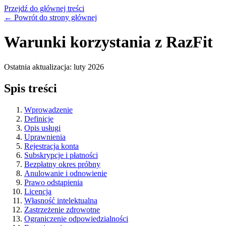
Przejdź do głównej treści
← Powrót do strony głównej
Warunki korzystania z RazFit
Ostatnia aktualizacja: luty 2026
Spis treści
Wprowadzenie
Definicje
Opis usługi
Uprawnienia
Rejestracja konta
Subskrypcje i płatności
Bezpłatny okres próbny
Anulowanie i odnowienie
Prawo odstąpienia
Licencja
Własność intelektualna
Zastrzeżenie zdrowotne
Ograniczenie odpowiedzialności