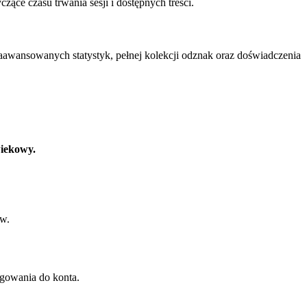
ące czasu trwania sesji i dostępnych treści.
aawansowanych statystyk, pełnej kolekcji odznak oraz doświadczenia
wiekowy.
ów.
ogowania do konta.