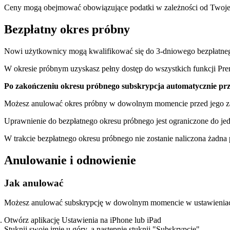
Ceny mogą obejmować obowiązujące podatki w zależności od Twojej 
Bezpłatny okres próbny
Nowi użytkownicy mogą kwalifikować się do 3-dniowego bezpłatneg
W okresie próbnym uzyskasz pełny dostęp do wszystkich funkcji Pre
Po zakończeniu okresu próbnego subskrypcja automatycznie przek
Możesz anulować okres próbny w dowolnym momencie przed jego zak
Uprawnienie do bezpłatnego okresu próbnego jest ograniczone do jedn
W trakcie bezpłatnego okresu próbnego nie zostanie naliczona żadna 
Anulowanie i odnowienie
Jak anulować
Możesz anulować subskrypcję w dowolnym momencie w ustawieniac
Otwórz aplikację Ustawienia na iPhone lub iPad
Stuknij swoje imię u góry, a następnie stuknij "Subskrypcje"