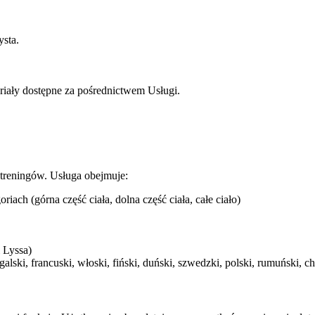
ysta.
teriały dostępne za pośrednictwem Usługi.
h treningów. Usługa obejmuje:
ach (górna część ciała, dolna część ciała, całe ciało)
 Lyssa)
alski, francuski, włoski, fiński, duński, szwedzki, polski, rumuński, c