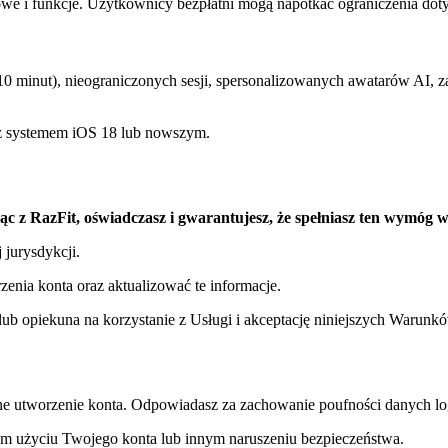
e i funkcje. Użytkownicy bezpłatni mogą napotkać ograniczenia dotycz
0 minut), nieograniczonych sesji, spersonalizowanych awatarów AI, z
) z systemem iOS 18 lub nowszym.
jąc z RazFit, oświadczasz i gwarantujesz, że spełniasz ten wymóg 
jurysdykcji.
enia konta oraz aktualizować te informacje.
a lub opiekuna na korzystanie z Usługi i akceptację niniejszych Warunk
zne utworzenie konta. Odpowiadasz za zachowanie poufności danych l
m użyciu Twojego konta lub innym naruszeniu bezpieczeństwa.