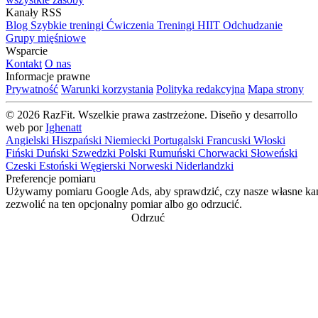
Kanały RSS
Blog
Szybkie treningi
Ćwiczenia
Treningi HIIT
Odchudzanie
Grupy mięśniowe
Wsparcie
Kontakt
O nas
Informacje prawne
Prywatność
Warunki korzystania
Polityka redakcyjna
Mapa strony
© 2026 RazFit. Wszelkie prawa zastrzeżone.
Diseño y desarrollo
web por
Ighenatt
Angielski
Hiszpański
Niemiecki
Portugalski
Francuski
Włoski
Fiński
Duński
Szwedzki
Polski
Rumuński
Chorwacki
Słoweński
Czeski
Estoński
Węgierski
Norweski
Niderlandzki
Preferencje pomiaru
Używamy pomiaru Google Ads, aby sprawdzić, czy nasze własne k
zezwolić na ten opcjonalny pomiar albo go odrzucić.
Odrzuć