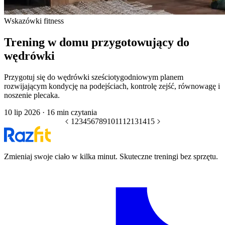
Wskazówki fitness
Trening w domu przygotowujący do
wędrówki
Przygotuj się do wędrówki sześciotygodniowym planem
rozwijającym kondycję na podejściach, kontrolę zejść, równowagę i
noszenie plecaka.
10 lip 2026
·
16 min czytania
1
2
3
4
5
6
7
8
9
10
11
12
13
14
15
Zmieniaj swoje ciało w kilka minut. Skuteczne treningi bez sprzętu.