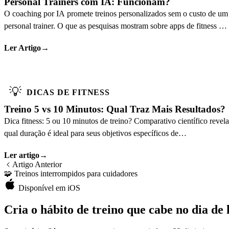
Personal Trainers com IA: Funcionam?
O coaching por IA promete treinos personalizados sem o custo de um
personal trainer. O que as pesquisas mostram sobre apps de fitness e
quem mais se beneficia.
Ler Artigo
→
💡
DICAS DE FITNESS
Treino 5 vs 10 Minutos: Qual Traz Mais Resultados?
Dica fitness: 5 ou 10 minutos de treino? Comparativo científico revela
qual duração é ideal para seus objetivos específicos de
condicionamento.
Ler artigo
→
Artigo Anterior
🧩
Treinos interrompidos para cuidadores
Disponível em iOS
Cria o hábito de treino que cabe no dia de 