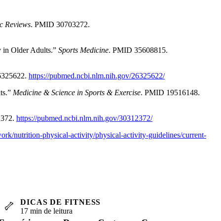
c Reviews
. PMID 30703272.
y in Older Adults.”
Sports Medicine
. PMID 35608815.
6325622.
https://pubmed.ncbi.nlm.nih.gov/26325622/
lts.”
Medicine & Science in Sports & Exercise
. PMID 19516148.
2372.
https://pubmed.ncbi.nlm.nih.gov/30312372/
rk/nutrition-physical-activity/physical-activity-guidelines/current-
DICAS DE FITNESS
🦴
17 min de leitura