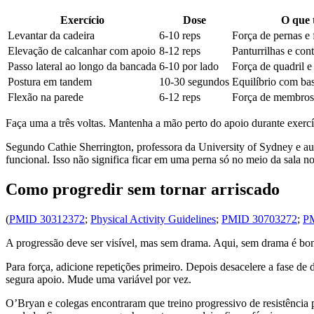
Exercício
Dose
O que 
Levantar da cadeira
6-10 reps
Força de pernas e 
Elevação de calcanhar com apoio
8-12 reps
Panturrilhas e con
Passo lateral ao longo da bancada
6-10 por lado
Força de quadril e 
Postura em tandem
10-30 segundos
Equilíbrio com bas
Flexão na parede
6-12 reps
Força de membros 
Faça uma a três voltas. Mantenha a mão perto do apoio durante exercíci
Segundo Cathie Sherrington, professora da University of Sydney e aut
funcional. Isso não significa ficar em uma perna só no meio da sala no
Como progredir sem tornar arriscado
(
PMID 30312372
;
Physical Activity Guidelines
;
PMID 30703272
;
P
A progressão deve ser visível, mas sem drama. Aqui, sem drama é bo
Para força, adicione repetições primeiro. Depois desacelere a fase de
segura apoio. Mude uma variável por vez.
O’Bryan e colegas encontraram que treino progressivo de resistência