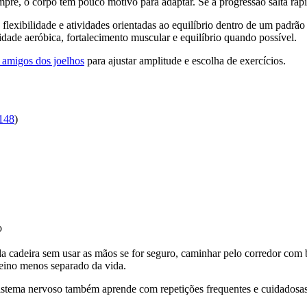
re, o corpo tem pouco motivo para adaptar. Se a progressão salta rápid
 flexibilidade e atividades orientadas ao equilíbrio dentro de um padrã
e aeróbica, fortalecimento muscular e equilíbrio quando possível.
 amigos dos joelhos
para ajustar amplitude e escolha de exercícios.
148
)
o
 da cadeira sem usar as mãos se for seguro, caminhar pelo corredor com
reino menos separado da vida.
sistema nervoso também aprende com repetições frequentes e cuidadosas