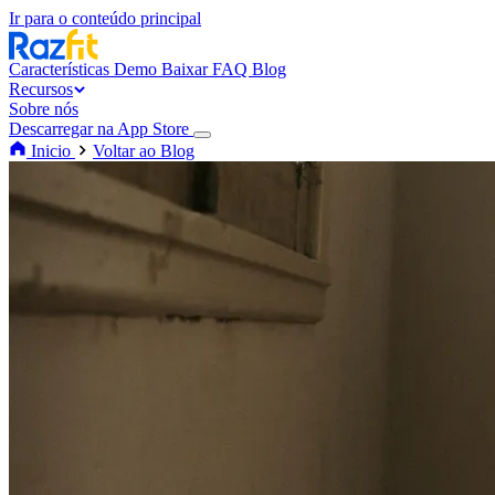
Ir para o conteúdo principal
Características
Demo
Baixar
FAQ
Blog
Recursos
Sobre nós
Descarregar na App Store
Inicio
Voltar ao Blog