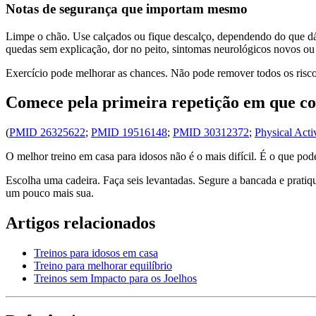
Notas de segurança que importam mesmo
Limpe o chão. Use calçados ou fique descalço, dependendo do que dá me
quedas sem explicação, dor no peito, sintomas neurológicos novos o
Exercício pode melhorar as chances. Não pode remover todos os riscos
Comece pela primeira repetição em que co
(
PMID 26325622
;
PMID 19516148
;
PMID 30312372
;
Physical Acti
O melhor treino em casa para idosos não é o mais difícil. É o que pod
Escolha uma cadeira. Faça seis levantadas. Segure a bancada e prati
um pouco mais sua.
Artigos relacionados
Treinos para idosos em casa
Treino para melhorar equilíbrio
Treinos sem Impacto para os Joelhos