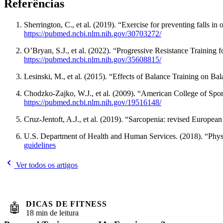
Referências
Sherrington, C., et al. (2019). “Exercise for preventing falls in
https://pubmed.ncbi.nlm.nih.gov/30703272/
O’Bryan, S.J., et al. (2022). “Progressive Resistance Training
https://pubmed.ncbi.nlm.nih.gov/35608815/
Lesinski, M., et al. (2015). “Effects of Balance Training on B
Chodzko-Zajko, W.J., et al. (2009). “American College of Sports
https://pubmed.ncbi.nlm.nih.gov/19516148/
Cruz-Jentoft, A.J., et al. (2019). “Sarcopenia: revised Europea
U.S. Department of Health and Human Services. (2018). “Physi
guidelines
Ver todos os artigos
DICAS DE FITNESS
🤖
18 min de leitura