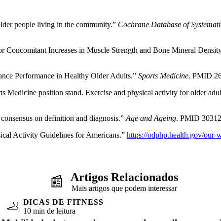
 older people living in the community.”
Cochrane Database of Systemati
 for Concomitant Increases in Muscle Strength and Bone Mineral Densit
alance Performance in Healthy Older Adults.”
Sports Medicine
. PMID 2
 Medicine position stand. Exercise and physical activity for older adu
n consensus on definition and diagnosis.”
Age and Ageing
. PMID 3031
cal Activity Guidelines for Americans.”
https://odphp.health.gov/our-wo
Artigos Relacionados
📰
Mais artigos que podem interessar
DICAS DE FITNESS
🦶
10 min de leitura