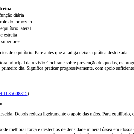
treina
função diária
trole do tornozelo
equilíbrio lateral
e estreita
superiores
os de equilíbrio. Pare antes que a fadiga deixe a prática desleixada.
ora principal da revisão Cochrane sobre prevenção de quedas, os progr
 primeiro dia. Significa praticar progressivamente, com apoio suficiente
MID 35608815
)
m.
 descida. Depois reduza ligeiramente o apoio das mãos. Para equilíbrio,
 pode melhorar força e desfechos de densidade mineral óssea em idosos