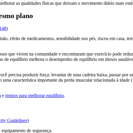
lhorar as qualidades físicas que deixam o movimento diário mais está
mesmo plano
148
)
ão, efeito de medicamentos, sensibilidade nos pés, riscos em casa, te
osos que vivem na comunidade e encontraram que exercício pode reduzir
no de equilíbrio melhora o desempenho de equilíbrio em idosos saudá
cê precisa produzir força: levantar de uma cadeira baixa, passar por u
o uma característica importante da perda muscular relacionada à idade
a
e
treinos para melhorar equilíbrio
.
vity Guidelines
)
É equipamento de segurança.