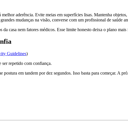
lhor aderência. Evite meias em superfícies lisas. Mantenha objetos, fi
u grandes mudanças na visão, converse com um profissional de saúde a
 da casa nem fatores médicos. Esse limite honesto deixa o plano mais f
nfia
vity Guidelines
)
e ser repetido com confiança.
que postura em tandem por dez segundos. Isso basta para começar. A pr