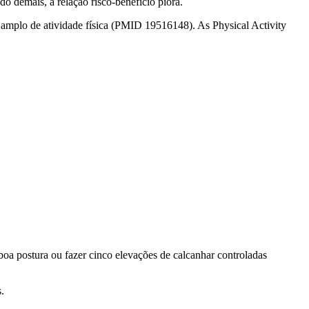
o demais, a relação risco-benefício piora.
o amplo de atividade física (PMID 19516148). As Physical Activity
 boa postura ou fazer cinco elevações de calcanhar controladas
.