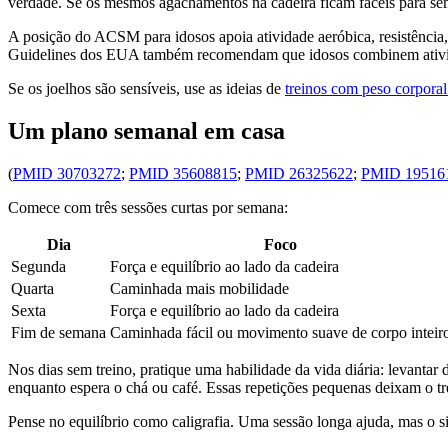
verdade. Se os mesmos agachamentos na cadeira ficam fáceis para semp
A posição do ACSM para idosos apoia atividade aeróbica, resistência,
Guidelines dos EUA também recomendam que idosos combinem atividad
Se os joelhos são sensíveis, use as ideias de
treinos com peso corporal
Um plano semanal em casa
(
PMID 30703272
;
PMID 35608815
;
PMID 26325622
;
PMID 19516
Comece com três sessões curtas por semana:
Dia
Foco
Segunda
Força e equilíbrio ao lado da cadeira
Quarta
Caminhada mais mobilidade
Sexta
Força e equilíbrio ao lado da cadeira
Fim de semana
Caminhada fácil ou movimento suave de corpo inteir
Nos dias sem treino, pratique uma habilidade da vida diária: levantar
enquanto espera o chá ou café. Essas repetições pequenas deixam o t
Pense no equilíbrio como caligrafia. Uma sessão longa ajuda, mas o 