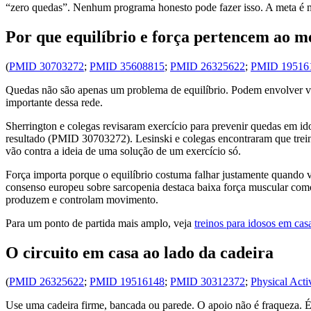
“zero quedas”. Nenhum programa honesto pode fazer isso. A meta é me
Por que equilíbrio e força pertencem ao 
(
PMID 30703272
;
PMID 35608815
;
PMID 26325622
;
PMID 19516
Quedas não são apenas um problema de equilíbrio. Podem envolver vis
importante dessa rede.
Sherrington e colegas revisaram exercício para prevenir quedas em id
resultado (PMID 30703272). Lesinski e colegas encontraram que trei
vão contra a ideia de uma solução de um exercício só.
Força importa porque o equilíbrio costuma falhar justamente quando vo
consenso europeu sobre sarcopenia destaca baixa força muscular com
produzem e controlam movimento.
Para um ponto de partida mais amplo, veja
treinos para idosos em cas
O circuito em casa ao lado da cadeira
(
PMID 26325622
;
PMID 19516148
;
PMID 30312372
;
Physical Acti
Use uma cadeira firme, bancada ou parede. O apoio não é fraqueza. 