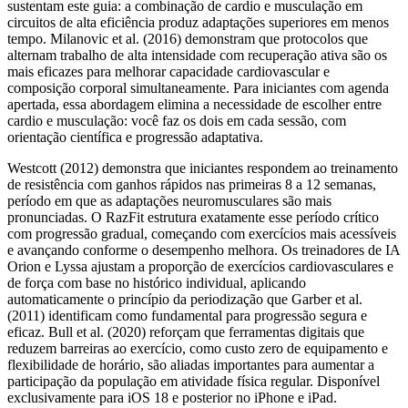
sustentam este guia: a combinação de cardio e musculação em
circuitos de alta eficiência produz adaptações superiores em menos
tempo. Milanovic et al. (2016) demonstram que protocolos que
alternam trabalho de alta intensidade com recuperação ativa são os
mais eficazes para melhorar capacidade cardiovascular e
composição corporal simultaneamente. Para iniciantes com agenda
apertada, essa abordagem elimina a necessidade de escolher entre
cardio e musculação: você faz os dois em cada sessão, com
orientação científica e progressão adaptativa.
Westcott (2012) demonstra que iniciantes respondem ao treinamento
de resistência com ganhos rápidos nas primeiras 8 a 12 semanas,
período em que as adaptações neuromusculares são mais
pronunciadas. O RazFit estrutura exatamente esse período crítico
com progressão gradual, começando com exercícios mais acessíveis
e avançando conforme o desempenho melhora. Os treinadores de IA
Orion e Lyssa ajustam a proporção de exercícios cardiovasculares e
de força com base no histórico individual, aplicando
automaticamente o princípio da periodização que Garber et al.
(2011) identificam como fundamental para progressão segura e
eficaz. Bull et al. (2020) reforçam que ferramentas digitais que
reduzem barreiras ao exercício, como custo zero de equipamento e
flexibilidade de horário, são aliadas importantes para aumentar a
participação da população em atividade física regular. Disponível
exclusivamente para iOS 18 e posterior no iPhone e iPad.