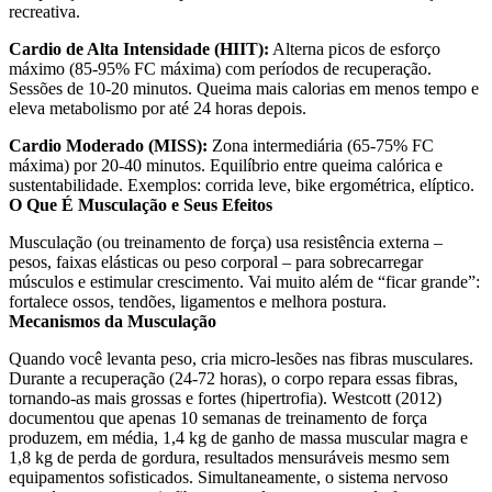
recreativa.
Cardio de Alta Intensidade (HIIT):
Alterna picos de esforço
máximo (85-95% FC máxima) com períodos de recuperação.
Sessões de 10-20 minutos. Queima mais calorias em menos tempo e
eleva metabolismo por até 24 horas depois.
Cardio Moderado (MISS):
Zona intermediária (65-75% FC
máxima) por 20-40 minutos. Equilíbrio entre queima calórica e
sustentabilidade. Exemplos: corrida leve, bike ergométrica, elíptico.
O Que É Musculação e Seus Efeitos
Musculação (ou treinamento de força) usa resistência externa –
pesos, faixas elásticas ou peso corporal – para sobrecarregar
músculos e estimular crescimento. Vai muito além de “ficar grande”:
fortalece ossos, tendões, ligamentos e melhora postura.
Mecanismos da Musculação
Quando você levanta peso, cria micro-lesões nas fibras musculares.
Durante a recuperação (24-72 horas), o corpo repara essas fibras,
tornando-as mais grossas e fortes (hipertrofia). Westcott (2012)
documentou que apenas 10 semanas de treinamento de força
produzem, em média, 1,4 kg de ganho de massa muscular magra e
1,8 kg de perda de gordura, resultados mensuráveis mesmo sem
equipamentos sofisticados. Simultaneamente, o sistema nervoso