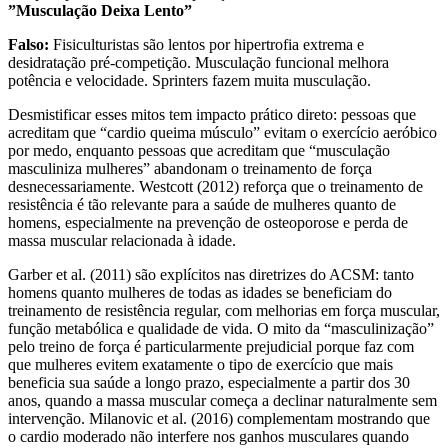
”Musculação Deixa Lento”
Falso:
Fisiculturistas são lentos por hipertrofia extrema e
desidratação pré-competição. Musculação funcional melhora
potência e velocidade. Sprinters fazem muita musculação.
Desmistificar esses mitos tem impacto prático direto: pessoas que
acreditam que “cardio queima músculo” evitam o exercício aeróbico
por medo, enquanto pessoas que acreditam que “musculação
masculiniza mulheres” abandonam o treinamento de força
desnecessariamente. Westcott (2012) reforça que o treinamento de
resistência é tão relevante para a saúde de mulheres quanto de
homens, especialmente na prevenção de osteoporose e perda de
massa muscular relacionada à idade.
Garber et al. (2011) são explícitos nas diretrizes do ACSM: tanto
homens quanto mulheres de todas as idades se beneficiam do
treinamento de resistência regular, com melhorias em força muscular,
função metabólica e qualidade de vida. O mito da “masculinização”
pelo treino de força é particularmente prejudicial porque faz com
que mulheres evitem exatamente o tipo de exercício que mais
beneficia sua saúde a longo prazo, especialmente a partir dos 30
anos, quando a massa muscular começa a declinar naturalmente sem
intervenção. Milanovic et al. (2016) complementam mostrando que
o cardio moderado não interfere nos ganhos musculares quando