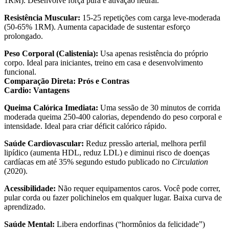
1RM). Desenvolve força pura e ativação neural.
Resistência Muscular:
15-25 repetições com carga leve-moderada
(50-65% 1RM). Aumenta capacidade de sustentar esforço
prolongado.
Peso Corporal (Calistenia):
Usa apenas resistência do próprio
corpo. Ideal para iniciantes, treino em casa e desenvolvimento
funcional.
Comparação Direta: Prós e Contras
Cardio: Vantagens
Queima Calórica Imediata:
Uma sessão de 30 minutos de corrida
moderada queima 250-400 calorias, dependendo do peso corporal e
intensidade. Ideal para criar déficit calórico rápido.
Saúde Cardiovascular:
Reduz pressão arterial, melhora perfil
lipídico (aumenta HDL, reduz LDL) e diminui risco de doenças
cardíacas em até 35% segundo estudo publicado no
Circulation
(2020).
Acessibilidade:
Não requer equipamentos caros. Você pode correr,
pular corda ou fazer polichinelos em qualquer lugar. Baixa curva de
aprendizado.
Saúde Mental:
Libera endorfinas (“hormônios da felicidade”)