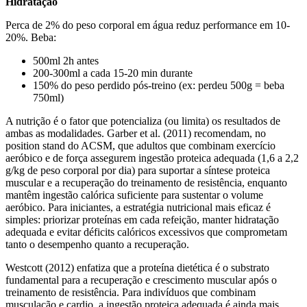
Hidratação
Perca de 2% do peso corporal em água reduz performance em 10-
20%. Beba:
500ml 2h antes
200-300ml a cada 15-20 min durante
150% do peso perdido pós-treino (ex: perdeu 500g = beba
750ml)
A nutrição é o fator que potencializa (ou limita) os resultados de
ambas as modalidades. Garber et al. (2011) recomendam, no
position stand do ACSM, que adultos que combinam exercício
aeróbico e de força assegurem ingestão proteica adequada (1,6 a 2,2
g/kg de peso corporal por dia) para suportar a síntese proteica
muscular e a recuperação do treinamento de resistência, enquanto
mantêm ingestão calórica suficiente para sustentar o volume
aeróbico. Para iniciantes, a estratégia nutricional mais eficaz é
simples: priorizar proteínas em cada refeição, manter hidratação
adequada e evitar déficits calóricos excessivos que comprometam
tanto o desempenho quanto a recuperação.
Westcott (2012) enfatiza que a proteína dietética é o substrato
fundamental para a recuperação e crescimento muscular após o
treinamento de resistência. Para indivíduos que combinam
musculação e cardio, a ingestão proteica adequada é ainda mais