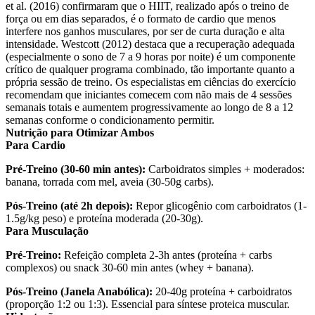
et al. (2016) confirmaram que o HIIT, realizado após o treino de
força ou em dias separados, é o formato de cardio que menos
interfere nos ganhos musculares, por ser de curta duração e alta
intensidade. Westcott (2012) destaca que a recuperação adequada
(especialmente o sono de 7 a 9 horas por noite) é um componente
crítico de qualquer programa combinado, tão importante quanto a
própria sessão de treino. Os especialistas em ciências do exercício
recomendam que iniciantes comecem com não mais de 4 sessões
semanais totais e aumentem progressivamente ao longo de 8 a 12
semanas conforme o condicionamento permitir.
Nutrição para Otimizar Ambos
Para Cardio
Pré-Treino (30-60 min antes):
Carboidratos simples + moderados:
banana, torrada com mel, aveia (30-50g carbs).
Pós-Treino (até 2h depois):
Repor glicogênio com carboidratos (1-
1.5g/kg peso) e proteína moderada (20-30g).
Para Musculação
Pré-Treino:
Refeição completa 2-3h antes (proteína + carbs
complexos) ou snack 30-60 min antes (whey + banana).
Pós-Treino (Janela Anabólica):
20-40g proteína + carboidratos
(proporção 1:2 ou 1:3). Essencial para síntese proteica muscular.