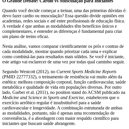
O Grande Debate: Cardio vs Musculação para Iniciantes
Quando você decide começar a treinar, uma das primeiras dúvidas é:
devo fazer cardio ou musculação? Essa questão divide opiniões em
academias, redes sociais e até entre profissionais de educação física.
A verdade é que ambas as modalidades têm benefícios únicos e
complementares, e entender as diferenças é fundamental para criar
um plano de treino eficaz.
Nesta análise, vamos comparar cientificamente os prós e contras de
cada modalidade, mostrar quando priorizar cada uma e explicar
como combiná-las para resultados mais sólidos. Se você é iniciante,
este artigo vai esclarecer de uma vez por todas qual caminho seguir.
Segundo Westcott (2012), no
Current Sports Medicine Reports
(PMID 22777332), o treinamento de resistência vai muito além da
estética: melhora composição corporal, função cardiovascular, saúde
metabólica e qualidade de vida em populações diversas. Por outro
lado, Garber et al. (2011), no position stand do ACSM publicado na
Medicine and Science in Sports and Exercise
, estabelecem que o
exercício aeróbico regular é insubstituível para a saúde
cardiovascular e longevidade. A combinação estruturada de ambas
as modalidades, portanto, não é apenas uma recomendação de
conveniência, é a abordagem com maior respaldo científico para
iniciantes que buscam saúde abrangente.