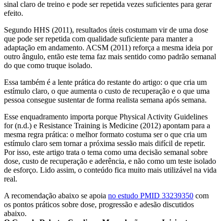
sinal claro de treino e pode ser repetida vezes suficientes para gerar
efeito.
Segundo HHS (2011), resultados úteis costumam vir de uma dose
que pode ser repetida com qualidade suficiente para manter a
adaptação em andamento. ACSM (2011) reforça a mesma ideia por
outro ângulo, então este tema faz mais sentido como padrão semanal
do que como truque isolado.
Essa também é a lente prática do restante do artigo: o que cria um
estímulo claro, o que aumenta o custo de recuperação e o que uma
pessoa consegue sustentar de forma realista semana após semana.
Esse enquadramento importa porque Physical Activity Guidelines
for (n.d.) e Resistance Training is Medicine (2012) apontam para a
mesma regra prática: o melhor formato costuma ser o que cria um
estímulo claro sem tornar a próxima sessão mais difícil de repetir.
Por isso, este artigo trata o tema como uma decisão semanal sobre
dose, custo de recuperação e aderência, e não como um teste isolado
de esforço. Lido assim, o conteúdo fica muito mais utilizável na vida
real.
A recomendação abaixo se apoia
no estudo PMID 33239350
com
os pontos práticos sobre dose, progressão e adesão discutidos
abaixo.