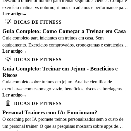
Descubra o melhor horário para treinar segundo a ciência. Compare
exercício matinal vs noturno, ritmos circadianos e performance para
Ler artigo
→
otimizar treinos.
💡
DICAS DE FITNESS
Guia Completo: Como Começar a Treinar em Casa
Guia completo para iniciantes em treinos em casa. Sem
equipamento. Exercícios comprovados, cronogramas e estrategias de
Ler artigo
→
motivação.
💡
DICAS DE FITNESS
Guia Completo: Treinar em Jejum - Benefícios e
Riscos
Guia completo sobre treinos em jejum. Analise cientifica de
exercitar-se com estomago vazio, benefícios, riscos e abordagens
Ler artigo
→
ideais.
🤖
DICAS DE FITNESS
Personal Trainers com IA: Funcionam?
O coaching por IA promete treinos personalizados sem o custo de
um personal trainer. O que as pesquisas mostram sobre apps de