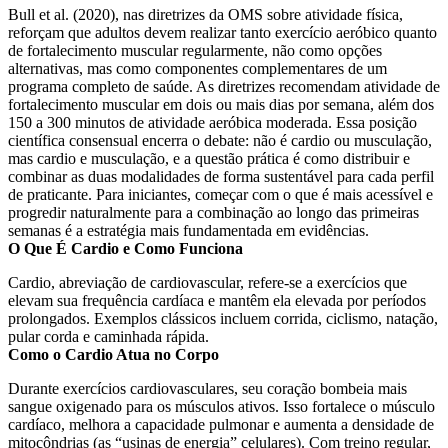
Bull et al. (2020), nas diretrizes da OMS sobre atividade física,
reforçam que adultos devem realizar tanto exercício aeróbico quanto
de fortalecimento muscular regularmente, não como opções
alternativas, mas como componentes complementares de um
programa completo de saúde. As diretrizes recomendam atividade de
fortalecimento muscular em dois ou mais dias por semana, além dos
150 a 300 minutos de atividade aeróbica moderada. Essa posição
científica consensual encerra o debate: não é cardio ou musculação,
mas cardio e musculação, e a questão prática é como distribuir e
combinar as duas modalidades de forma sustentável para cada perfil
de praticante. Para iniciantes, começar com o que é mais acessível e
progredir naturalmente para a combinação ao longo das primeiras
semanas é a estratégia mais fundamentada em evidências.
O Que É Cardio e Como Funciona
Cardio, abreviação de cardiovascular, refere-se a exercícios que
elevam sua frequência cardíaca e mantêm ela elevada por períodos
prolongados. Exemplos clássicos incluem corrida, ciclismo, natação,
pular corda e caminhada rápida.
Como o Cardio Atua no Corpo
Durante exercícios cardiovasculares, seu coração bombeia mais
sangue oxigenado para os músculos ativos. Isso fortalece o músculo
cardíaco, melhora a capacidade pulmonar e aumenta a densidade de
mitocôndrias (as “usinas de energia” celulares). Com treino regular,