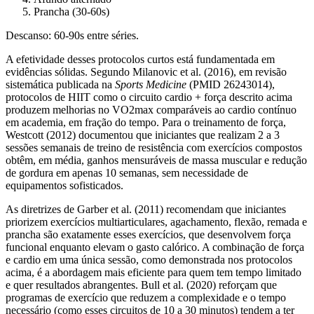
Prancha (30-60s)
Descanso: 60-90s entre séries.
A efetividade desses protocolos curtos está fundamentada em
evidências sólidas. Segundo Milanovic et al. (2016), em revisão
sistemática publicada na
Sports Medicine
(PMID 26243014),
protocolos de HIIT como o circuito cardio + força descrito acima
produzem melhorias no VO2max comparáveis ao cardio contínuo
em academia, em fração do tempo. Para o treinamento de força,
Westcott (2012) documentou que iniciantes que realizam 2 a 3
sessões semanais de treino de resistência com exercícios compostos
obtêm, em média, ganhos mensuráveis de massa muscular e redução
de gordura em apenas 10 semanas, sem necessidade de
equipamentos sofisticados.
As diretrizes de Garber et al. (2011) recomendam que iniciantes
priorizem exercícios multiarticulares, agachamento, flexão, remada e
prancha são exatamente esses exercícios, que desenvolvem força
funcional enquanto elevam o gasto calórico. A combinação de força
e cardio em uma única sessão, como demonstrada nos protocolos
acima, é a abordagem mais eficiente para quem tem tempo limitado
e quer resultados abrangentes. Bull et al. (2020) reforçam que
programas de exercício que reduzem a complexidade e o tempo
necessário (como esses circuitos de 10 a 30 minutos) tendem a ter