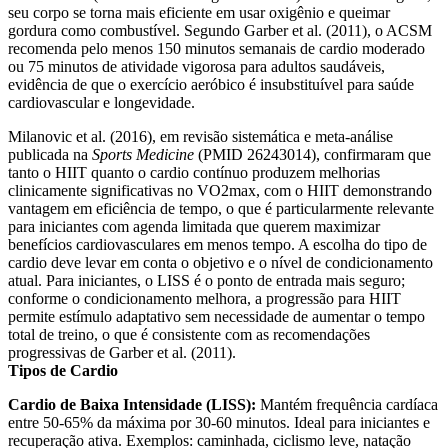
seu corpo se torna mais eficiente em usar oxigênio e queimar
gordura como combustível. Segundo Garber et al. (2011), o ACSM
recomenda pelo menos 150 minutos semanais de cardio moderado
ou 75 minutos de atividade vigorosa para adultos saudáveis,
evidência de que o exercício aeróbico é insubstituível para saúde
cardiovascular e longevidade.
Milanovic et al. (2016), em revisão sistemática e meta-análise
publicada na
Sports Medicine
(PMID 26243014), confirmaram que
tanto o HIIT quanto o cardio contínuo produzem melhorias
clinicamente significativas no VO2max, com o HIIT demonstrando
vantagem em eficiência de tempo, o que é particularmente relevante
para iniciantes com agenda limitada que querem maximizar
benefícios cardiovasculares em menos tempo. A escolha do tipo de
cardio deve levar em conta o objetivo e o nível de condicionamento
atual. Para iniciantes, o LISS é o ponto de entrada mais seguro;
conforme o condicionamento melhora, a progressão para HIIT
permite estímulo adaptativo sem necessidade de aumentar o tempo
total de treino, o que é consistente com as recomendações
progressivas de Garber et al. (2011).
Tipos de Cardio
Cardio de Baixa Intensidade (LISS):
Mantém frequência cardíaca
entre 50-65% da máxima por 30-60 minutos. Ideal para iniciantes e
recuperação ativa. Exemplos: caminhada, ciclismo leve, natação