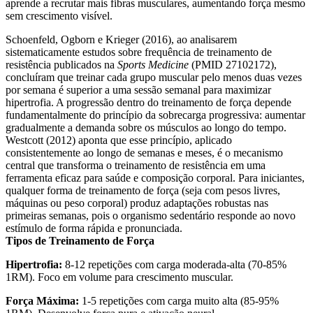
aprende a recrutar mais fibras musculares, aumentando força mesmo
sem crescimento visível.
Schoenfeld, Ogborn e Krieger (2016), ao analisarem
sistematicamente estudos sobre frequência de treinamento de
resistência publicados na
Sports Medicine
(PMID 27102172),
concluíram que treinar cada grupo muscular pelo menos duas vezes
por semana é superior a uma sessão semanal para maximizar
hipertrofia. A progressão dentro do treinamento de força depende
fundamentalmente do princípio da sobrecarga progressiva: aumentar
gradualmente a demanda sobre os músculos ao longo do tempo.
Westcott (2012) aponta que esse princípio, aplicado
consistentemente ao longo de semanas e meses, é o mecanismo
central que transforma o treinamento de resistência em uma
ferramenta eficaz para saúde e composição corporal. Para iniciantes,
qualquer forma de treinamento de força (seja com pesos livres,
máquinas ou peso corporal) produz adaptações robustas nas
primeiras semanas, pois o organismo sedentário responde ao novo
estímulo de forma rápida e pronunciada.
Tipos de Treinamento de Força
Hipertrofia:
8-12 repetições com carga moderada-alta (70-85%
1RM). Foco em volume para crescimento muscular.
Força Máxima:
1-5 repetições com carga muito alta (85-95%