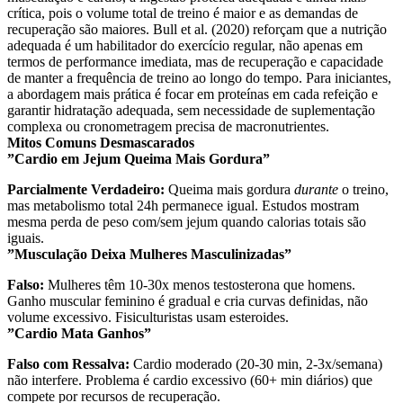
crítica, pois o volume total de treino é maior e as demandas de
recuperação são maiores. Bull et al. (2020) reforçam que a nutrição
adequada é um habilitador do exercício regular, não apenas em
termos de performance imediata, mas de recuperação e capacidade
de manter a frequência de treino ao longo do tempo. Para iniciantes,
a abordagem mais prática é focar em proteínas em cada refeição e
garantir hidratação adequada, sem necessidade de suplementação
complexa ou cronometragem precisa de macronutrientes.
Mitos Comuns Desmascarados
”Cardio em Jejum Queima Mais Gordura”
Parcialmente Verdadeiro:
Queima mais gordura
durante
o treino,
mas metabolismo total 24h permanece igual. Estudos mostram
mesma perda de peso com/sem jejum quando calorias totais são
iguais.
”Musculação Deixa Mulheres Masculinizadas”
Falso:
Mulheres têm 10-30x menos testosterona que homens.
Ganho muscular feminino é gradual e cria curvas definidas, não
volume excessivo. Fisiculturistas usam esteroides.
”Cardio Mata Ganhos”
Falso com Ressalva:
Cardio moderado (20-30 min, 2-3x/semana)
não interfere. Problema é cardio excessivo (60+ min diários) que
compete por recursos de recuperação.