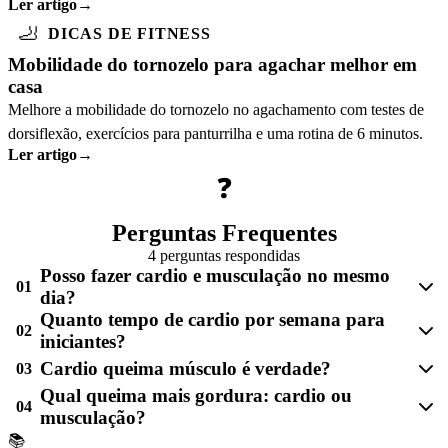
Ler artigo
→
fitness e quem mais se beneficia.
🦶
DICAS DE FITNESS
Mobilidade do tornozelo para agachar melhor em
casa
Melhore a mobilidade do tornozelo no agachamento com testes de
dorsiflexão, exercícios para panturrilha e uma rotina de 6 minutos.
Ler artigo
→
❓
Perguntas Frequentes
4 perguntas respondidas
Posso fazer cardio e musculação no mesmo
01
dia?
Quanto tempo de cardio por semana para
02
iniciantes?
Cardio queima músculo é verdade?
03
Qual queima mais gordura: cardio ou
04
musculação?
📚