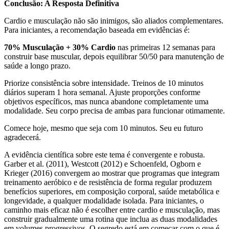
Conclusão: A Resposta Definitiva
Cardio e musculação não são inimigos, são aliados complementares.
Para iniciantes, a recomendação baseada em evidências é:
70% Musculação + 30% Cardio
nas primeiras 12 semanas para
construir base muscular, depois equilibrar 50/50 para manutenção de
saúde a longo prazo.
Priorize consistência sobre intensidade. Treinos de 10 minutos
diários superam 1 hora semanal. Ajuste proporções conforme
objetivos específicos, mas nunca abandone completamente uma
modalidade. Seu corpo precisa de ambas para funcionar otimamente.
Comece hoje, mesmo que seja com 10 minutos. Seu eu futuro
agradecerá.
A evidência científica sobre este tema é convergente e robusta.
Garber et al. (2011), Westcott (2012) e Schoenfeld, Ogborn e
Krieger (2016) convergem ao mostrar que programas que integram
treinamento aeróbico e de resistência de forma regular produzem
benefícios superiores, em composição corporal, saúde metabólica e
longevidade, a qualquer modalidade isolada. Para iniciantes, o
caminho mais eficaz não é escolher entre cardio e musculação, mas
construir gradualmente uma rotina que inclua as duas modalidades
em volumes progressivos. O segredo está em começar com o que é