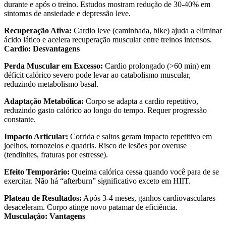
durante e após o treino. Estudos mostram redução de 30-40% em
sintomas de ansiedade e depressão leve.
Recuperação Ativa:
Cardio leve (caminhada, bike) ajuda a eliminar
ácido lático e acelera recuperação muscular entre treinos intensos.
Cardio: Desvantagens
Perda Muscular em Excesso:
Cardio prolongado (>60 min) em
déficit calórico severo pode levar ao catabolismo muscular,
reduzindo metabolismo basal.
Adaptação Metabólica:
Corpo se adapta a cardio repetitivo,
reduzindo gasto calórico ao longo do tempo. Requer progressão
constante.
Impacto Articular:
Corrida e saltos geram impacto repetitivo em
joelhos, tornozelos e quadris. Risco de lesões por overuse
(tendinites, fraturas por estresse).
Efeito Temporário:
Queima calórica cessa quando você para de se
exercitar. Não há “afterburn” significativo exceto em HIIT.
Plateau de Resultados:
Após 3-4 meses, ganhos cardiovasculares
desaceleram. Corpo atinge novo patamar de eficiência.
Musculação: Vantagens