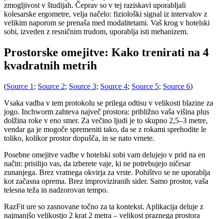
zmogljivost v študijah. Čeprav so v tej raziskavi uporabljali
kolesarske ergometre, velja načelo: fiziološki signal iz intervalov z
velikim naporom se prenaša med modalitetami. Vaš krog v hotelski
sobi, izveden z resničnim trudom, uporablja isti mehanizem.
Prostorske omejitve: Kako trenirati na 4
kvadratnih metrih
(
Source 1
;
Source 2
;
Source 3
;
Source 4
;
Source 5
;
Source 6
)
Vsaka vadba v tem protokolu se prilega odtisu v velikosti blazine za
jogo. Inchworm zahteva največ prostora: približno vaša višina plus
dolžina roke v eno smer. Za večino ljudi je to skupno 2,5–3 metre,
vendar ga je mogoče spremeniti tako, da se z rokami sprehodite le
toliko, kolikor prostor dopušča, in se nato vrnete.
Posebne omejitve vadbe v hotelski sobi vam delujejo v prid na en
način: prisilijo vas, da izberete vaje, ki ne potrebujejo ničesar
zunanjega. Brez vratnega okvirja za vrste. Pohištvo se ne uporablja
kot začasna oprema. Brez improviziranih sider. Samo prostor, vaša
telesna teža in nadzorovan tempo.
RazFit ure so zasnovane točno za ta kontekst. Aplikacija deluje z
najmanjšo velikostjo 2 krat 2 metra – velikost praznega prostora