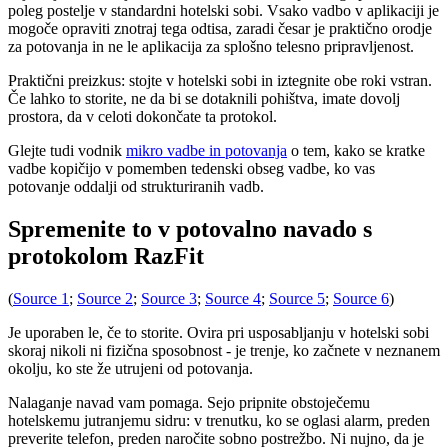
poleg postelje v standardni hotelski sobi. Vsako vadbo v aplikaciji je
mogoče opraviti znotraj tega odtisa, zaradi česar je praktično orodje
za potovanja in ne le aplikacija za splošno telesno pripravljenost.
Praktični preizkus: stojte v hotelski sobi in iztegnite obe roki vstran.
Če lahko to storite, ne da bi se dotaknili pohištva, imate dovolj
prostora, da v celoti dokončate ta protokol.
Glejte tudi vodnik
mikro vadbe in potovanja
o tem, kako se kratke
vadbe kopičijo v pomemben tedenski obseg vadbe, ko vas
potovanje oddalji od strukturiranih vadb.
Spremenite to v potovalno navado s
protokolom RazFit
(
Source 1
;
Source 2
;
Source 3
;
Source 4
;
Source 5
;
Source 6
)
Je uporaben le, če to storite. Ovira pri usposabljanju v hotelski sobi
skoraj nikoli ni fizična sposobnost - je trenje, ko začnete v neznanem
okolju, ko ste že utrujeni od potovanja.
Nalaganje navad vam pomaga. Sejo pripnite obstoječemu
hotelskemu jutranjemu sidru: v trenutku, ko se oglasi alarm, preden
preverite telefon, preden naročite sobno postrežbo. Ni nujno, da je