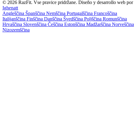
© 2026 RazFit. Vse pravice pridržane.
Diseño y desarrollo web por
Ighenatt
Angleščina
Španščina
Nemščina
Portugalščina
Francoščina
Italijanščina
Finščina
Danščina
Švedščina
Poljščina
Romunščina
Hrvaščina
Slovenščina
Češčina
Estonščina
Madžarščina
Norveščina
Nizozemščina