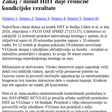
Zakaj 7 minut HIIT daje resnične
kondicijske rezultate
(
Source 1
;
Source 2
;
Source 3
;
Source 4
;
Source 5
;
Source 6
)
Največkrat citiran dokaz za kratek HIIT je študija Gillen et al. iz leta
2016, objavljena v
PLOS ONE
(PMID 27115137). Udeleženci so
zaključili 12-tedenski protokol intervalnega treninga v sprintu, ki je
vključeval samo tri 20-sekundne popolne napore v 10-minutni
vadbi. Po 12 tednih je skupina pokazala 19-odstotno povečanje
VO2peak skupaj z izboljšano občutljivostjo za inzulin – rezultati so
statistično primerljivi s skupino, ki izvaja 50 minut zmerno
intenzivnega neprekinjenega treninga na sejo.
Mehanizem ni skrivnosten. Visoko intenziven napor zaposluje večji
delež vrst mišičnih vlaken, sproži večje presnovne potrebe na
časovno enoto in povzroči močnejšo signalizacijo za mitohondrijsko
biogenezo kot zmerno intenzivno delo v enakem trajanju. Kratkost
seje teh signalov ne oslabi; jih koncentrira.
Wen et al. meta-analiza randomiziranih kontroliranih preskušanj iz
leta 2019 (PMID 30733142) je preučila učinke različnih protokolov
HIIT na VO2max v 18 študijah. Protokoli z višjo intenzivnostjo so
povzročili večje izboljšave VO2max kot protokoli z nižjo
intenzivnostjo in celo kratkotrajni protokoli so pokazali pomembne