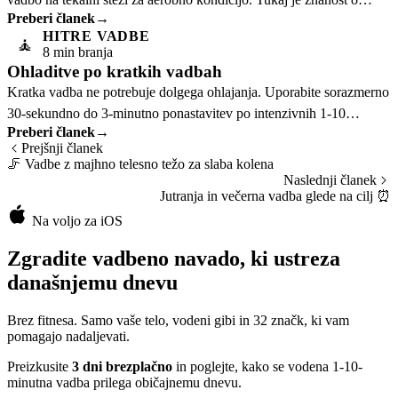
Preberi članek
→
vadbi, ki pojasnjuje.
HITRE VADBE
🧘
8 min branja
Ohladitve po kratkih vadbah
Kratka vadba ne potrebuje dolgega ohlajanja. Uporabite sorazmerno
30-sekundno do 3-minutno ponastavitev po intenzivnih 1-10
Preberi članek
→
minutnih sejah.
Prejšnji članek
🦵
Vadbe z majhno telesno težo za slaba kolena
Naslednji članek
Jutranja in večerna vadba glede na cilj
⏰
Na voljo za iOS
Zgradite vadbeno navado, ki ustreza
današnjemu dnevu
Brez fitnesa. Samo vaše telo, vodeni gibi in 32 značk, ki vam
pomagajo nadaljevati.
Preizkusite
3 dni brezplačno
in poglejte, kako se vodena 1-10-
minutna vadba prilega običajnemu dnevu.