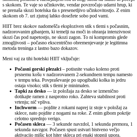
s skokom. Te vaje so učinkovite, vendar povzročajo udarni hrup, ki
se prenaša skozi hotelska tla s presenetljivo učinkovitostjo. Z enim
skokom ob 7. uri zjutraj lahko dosežete sobo pod vami.
HIIT brez skokov nadomešča eksploziven stik s tlemi s počasnim,
nadzorovanim gibanjem, ki temelji na moči in ohranja intenzivnost
skozi čas pod napetostjo, ne skozi zagon. To ni kompromis glede
zmogljivosti – počasno ekscentrično obremenjevanje je legitimna
metoda treninga z lastno bazo dokazov.
Meni vaj za tihi hotelski HIIT vključuje:
Počasni gorski plezalci
– potisnite vsako koleno proti
prsnemu košu v nadzorovanem 2-sekundnem tempu namesto
v tempu teka. Povpraševanje po upogibalki kolka in jedru
ostaja visoko; stik s tlemi je minimalen.
Tapki za desko
— iz položaja za desko se izmenično
dotikajte ramen z nasprotno roko. Zahteva stabilnost proti
vrtenju; nič vpliva.
Inchworm
— pojdite z rokami naprej iz stoje v položaj za
sklece, nato pojdite z nogami na roke. Z enim gibom pokrije
celotno sprednjo verigo.
Počasen skleca
— 3 sekunde navzdol, 1 sekunda premora, 1
sekunda navzgor. Počasen spust ustvari bistveno večjo
aktivacijo mišic kot hiter skleca pri enaki stopnji upora.