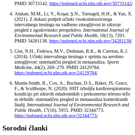
PMID 30733142.
https://pubmed.ncbi.nlm.nih.gov/30733142/
Atakan, M.M., Li, Y., Koşar, Ş.N., Turnagöl, H.H., & Yan, X.
(2021). Z dokazi podprti učinki visokointenzivnega
intervalnega treninga na vadbeno zmogljivost in zdravje:
pregled z zgodovinsko perspektivo.
International Journal of
Environmental Research and Public Health
, 18(13), 7201.
PMID 34281138.
https://pubmed.ncbi.nlm.nih.gov/34281138/
Gist, N.H., Fedewa, M.V., Dishman, R.K., & Cureton, K.J.
(2014). Učinki intervalnega treninga v sprintu na aerobno
zmogljivost: sistematični pregled in metaanaliza.
Sports
Medicine
, 44(2), 269–279. PMID 24129784.
https://pubmed.ncbi.nlm.nih.gov/24129784/
Martin-Smith, R., Cox, A., Buchan, D.S., Baker, JS, Grace,
F., & Sculthorpe, N. (2020). HIIT izboljša kardiorespiratorno
kondicijo pri zdravih mladostnikih s prekomerno telesno težo
in debelih: sistematičen pregled in metaanaliza kontroliranih
študij.
International Journal of Environmental Research and
Public Health
, 17(16), 5955. PMID 32344773.
https://pubmed.ncbi.nlm.nih.gov/32344773/
Sorodni članki