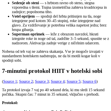
Sedenje ob steni
— s hrbtom ravno ob steno, stegna
vzporedna s tlemi. Trajna izometrična zahteva kvadricepsa in
zadnjice; popolnoma tiho.
Votel oprijem
— spodnji del hrbta pritisnjen na tla, noge
iztegnjene pod kotom 30–45 stopinj, roke iztegnjene nad
glavo. Za vzdrževanje je potrebna velika napetost jedra; brez
hrupa gibanja.
Superman oprimek
— leže z obrazom navzdol, hkrati
iztegnite roke in noge od tal, zadržite 3–5 sekund, spustite se z
nadzorom. Aktivacija zadnje verige z ničelnim udarcem.
Nobena od teh vaj ne zahteva skakanja. Vse je mogoče izvajati v
standardnem hotelskem nadstropju, ne da bi motili kogar koli v
spodnji sobi.
7-minutni protokol HIIT v hotelski sobi
(
Source 1
;
Source 2
;
Source 3
;
Source 4
;
Source 5
;
Source 6
)
Ta protokol izvaja 7 vaj po 40 sekund dela, ki mu sledi 15 sekund
počitka. Skupni čas: 7 minut in 35 sekund, vključno s prehodi.
Protokol: