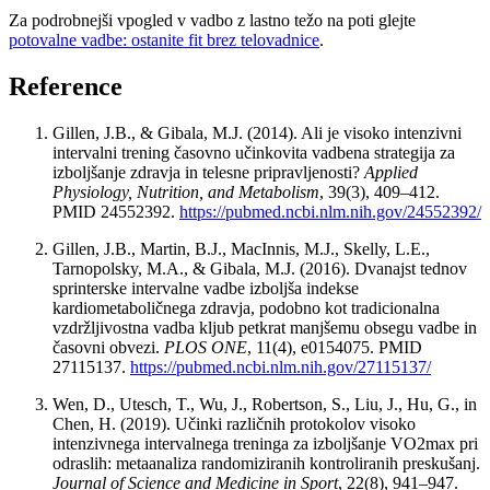
Za podrobnejši vpogled v vadbo z lastno težo na poti glejte
potovalne vadbe: ostanite fit brez telovadnice
.
Reference
Gillen, J.B., & Gibala, M.J. (2014). Ali je visoko intenzivni
intervalni trening časovno učinkovita vadbena strategija za
izboljšanje zdravja in telesne pripravljenosti?
Applied
Physiology, Nutrition, and Metabolism
, 39(3), 409–412.
PMID 24552392.
https://pubmed.ncbi.nlm.nih.gov/24552392/
Gillen, J.B., Martin, B.J., MacInnis, M.J., Skelly, L.E.,
Tarnopolsky, M.A., & Gibala, M.J. (2016). Dvanajst tednov
sprinterske intervalne vadbe izboljša indekse
kardiometaboličnega zdravja, podobno kot tradicionalna
vzdržljivostna vadba kljub petkrat manjšemu obsegu vadbe in
časovni obvezi.
PLOS ONE
, 11(4), e0154075. PMID
27115137.
https://pubmed.ncbi.nlm.nih.gov/27115137/
Wen, D., Utesch, T., Wu, J., Robertson, S., Liu, J., Hu, G., in
Chen, H. (2019). Učinki različnih protokolov visoko
intenzivnega intervalnega treninga za izboljšanje VO2max pri
odraslih: metaanaliza randomiziranih kontroliranih preskušanj.
Journal of Science and Medicine in Sport
, 22(8), 941–947.