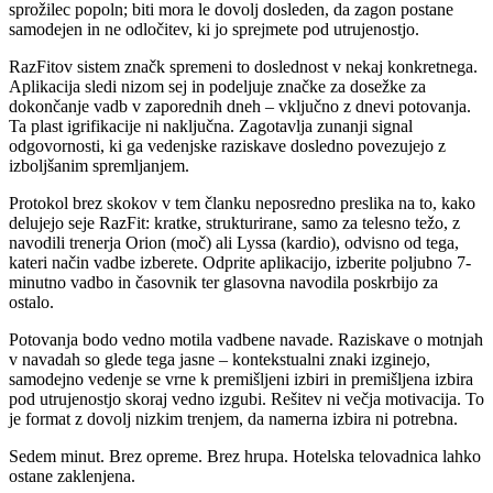
sprožilec popoln; biti mora le dovolj dosleden, da zagon postane
samodejen in ne odločitev, ki jo sprejmete pod utrujenostjo.
RazFitov sistem značk spremeni to doslednost v nekaj konkretnega.
Aplikacija sledi nizom sej in podeljuje značke za dosežke za
dokončanje vadb v zaporednih dneh – vključno z dnevi potovanja.
Ta plast igrifikacije ni naključna. Zagotavlja zunanji signal
odgovornosti, ki ga vedenjske raziskave dosledno povezujejo z
izboljšanim spremljanjem.
Protokol brez skokov v tem članku neposredno preslika na to, kako
delujejo seje RazFit: kratke, strukturirane, samo za telesno težo, z
navodili trenerja Orion (moč) ali Lyssa (kardio), odvisno od tega,
kateri način vadbe izberete. Odprite aplikacijo, izberite poljubno 7-
minutno vadbo in časovnik ter glasovna navodila poskrbijo za
ostalo.
Potovanja bodo vedno motila vadbene navade. Raziskave o motnjah
v navadah so glede tega jasne – kontekstualni znaki izginejo,
samodejno vedenje se vrne k premišljeni izbiri in premišljena izbira
pod utrujenostjo skoraj vedno izgubi. Rešitev ni večja motivacija. To
je format z dovolj nizkim trenjem, da namerna izbira ni potrebna.
Sedem minut. Brez opreme. Brez hrupa. Hotelska telovadnica lahko
ostane zaklenjena.