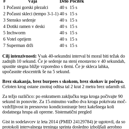
#
Vaja
Delo
Počitek
1
Počasni gorski plezalci
40 s
15 s
2
Počasni skleci (tempo 3-1-1)
40 s
15 s
3
Stensko sedenje
40 s
15 s
4
Dotiki ramen v deski
40 s
15 s
5
Inchworm
40 s
15 s
6
Votel oprijem
40 s
15 s
7
Superman drži
40 s
15 s
Cilj intenzivnosti:
Vsak 40-sekundni interval bi moral biti težak do
zadnjih 10 sekund. Če je sedenje na steni enostavno v 40 sekundah,
spustite stegna bližje vzporedno s tlemi. Če je skleca lahka,
upočasnite ekscentrik še na 5 sekund.
Brez skakanja, brez burpees s skokom, brez skokov iz počepa.
Celoten krog ostane znotraj odtisa tal 2 krat 2 metra brez udarnih sil.
Za težjo različico: po enkratnem zaključku tega kroga počivajte 90
sekund in ponovite. Za 15-minutno vadbo dva kroga pokrivata moč-
vzdržljivost in presnovno kondicioniranje brez kakršnega koli
dodatnega hrupa ali opreme. Sistematični pregled
Gist in sodelavcev iz leta 2014 (PMID 24129784) je ugotovil, da so
protokoli intervalnega treninga sprinta dosledno izboljšali aerobno