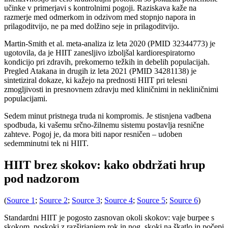
učinke v primerjavi s kontrolnimi pogoji. Raziskava kaže na
razmerje med odmerkom in odzivom med stopnjo napora in
prilagoditvijo, ne pa med dolžino seje in prilagoditvijo.
Martin-Smith et al. meta-analiza iz leta 2020 (PMID 32344773) je
ugotovila, da je HIIT zanesljivo izboljšal kardiorespiratorno
kondicijo pri zdravih, prekomerno težkih in debelih populacijah.
Pregled Atakana in drugih iz leta 2021 (PMID 34281138) je
sintetiziral dokaze, ki kažejo na prednosti HIIT pri telesni
zmogljivosti in presnovnem zdravju med kliničnimi in nekliničnimi
populacijami.
Sedem minut pristnega truda ni kompromis. Je stisnjena vadbena
spodbuda, ki vašemu srčno-žilnemu sistemu postavlja resnične
zahteve. Pogoj je, da mora biti napor resničen – udoben
sedemminutni tek ni HIIT.
HIIT brez skokov: kako obdržati hrup
pod nadzorom
(
Source 1
;
Source 2
;
Source 3
;
Source 4
;
Source 5
;
Source 6
)
Standardni HIIT je pogosto zasnovan okoli skokov: vaje burpee s
skokom, poskoki z razširjanjem rok in nog, skoki na škatlo in počepi