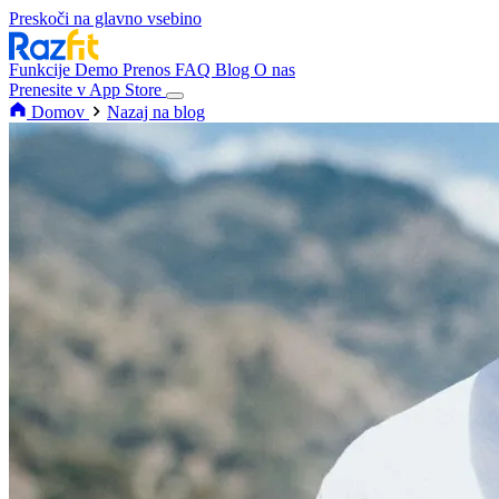
Preskoči na glavno vsebino
Funkcije
Demo
Prenos
FAQ
Blog
O nas
Prenesite v App Store
Domov
Nazaj na blog