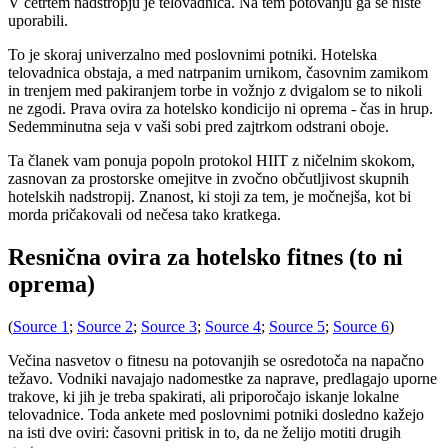
V četrtem nadstropju je telovadnica. Na tem potovanju ga še niste
uporabili.
To je skoraj univerzalno med poslovnimi potniki. Hotelska
telovadnica obstaja, a med natrpanim urnikom, časovnim zamikom
in trenjem med pakiranjem torbe in vožnjo z dvigalom se to nikoli
ne zgodi. Prava ovira za hotelsko kondicijo ni oprema - čas in hrup.
Sedemminutna seja v vaši sobi pred zajtrkom odstrani oboje.
Ta članek vam ponuja popoln protokol HIIT z ničelnim skokom,
zasnovan za prostorske omejitve in zvočno občutljivost skupnih
hotelskih nadstropij. Znanost, ki stoji za tem, je močnejša, kot bi
morda pričakovali od nečesa tako kratkega.
Resnična ovira za hotelsko fitnes (to ni
oprema)
(
Source 1
;
Source 2
;
Source 3
;
Source 4
;
Source 5
;
Source 6
)
Večina nasvetov o fitnesu na potovanjih se osredotoča na napačno
težavo. Vodniki navajajo nadomestke za naprave, predlagajo uporne
trakove, ki jih je treba spakirati, ali priporočajo iskanje lokalne
telovadnice. Toda ankete med poslovnimi potniki dosledno kažejo
na isti dve oviri: časovni pritisk in to, da ne želijo motiti drugih