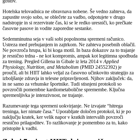
gostov.
Hotelska telovadnica ne obravnava nobene. Še vedno zahteva, da
zapustite svojo sobo, se oblečete za vadbo, odpotujete v drugo
nadstropje in si rezervirate čas, ki se le redko uresniči, ko prečkate
časovne pasove in vodite zaporedne sestanke.
Sedemminutna seja v vaši sobi popolnoma spremeni računico.
Ustreza med prebujanjem in zajtrkom. Ne zahteva posebnih oblačil.
Ne povzroča hrupa, ki bi koga motil. In baza dokazov za to trajanje
je resnično trdna - ne kot kompromis, ampak kot legitimna spodbuda
za trening. Pregled Gillena in Gibale iz leta 2014 v
Applied
Physiology, Nutrition, and Metabolism
(PMID 24552392) je
proučil, ali bi HIIT lahko veljal za časovno učinkovito strategijo za
izboljšanje zdravja in telesne pripravljenosti. Njihov zaključek: da,
in ne samo za vrhunske športnike. Tudi stisnjeni protokoli so
povzročili pomembne kardiometabolične spremembe. Ključna
spremenljivka je intenzivnost, ne trajanje.
Razumevanje tega spremeni uokvirjanje. Ne izvajate “hitrega
treninga, ker nimate časa.” Uporabljate določen protokol, ki je po
naključju kratek, ker velik napor v kratkih intervalih povzroči
resnično prilagoditev. To razlikovanje je pomembno za to, kako
pristopite k vadbi.