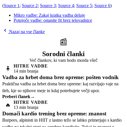
(
Source 1
;
Source 2
;
Source 3
;
Source 4
;
Source 5
;
Source 6
)
Mikro vadbe: Zakaj kratka vadba deluje
Potujoče vadbe: ostanite fit brez telovadnice
Nazaj na vse članke
📰
Sorodni članki
Več člankov, ki vam bodo morda všeč
HITRE VADBE
🧍
14 min branja
Vadba za hrbet doma brez opreme: pošten vodnik
Praktična vadba za hrbet doma brez opreme: kaj razvijajo vaje na
tleh, kje so njihove meje in kdaj potrebujete večji upor.
Preberi članek
→
HITRE VADBE
🔥
13 min branja
Domači kardio trening brez opreme: znanost
Burpees, alpinisti in HIIT z lastno težo se lahko primerjajo s kardio
vadbo na tekalni stezi za aerobno kondicijo. Tukaj je znanost o