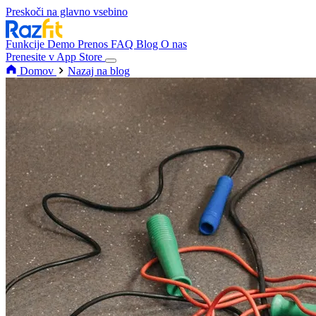
Preskoči na glavno vsebino
Funkcije
Demo
Prenos
FAQ
Blog
O nas
Prenesite v App Store
Domov
Nazaj na blog