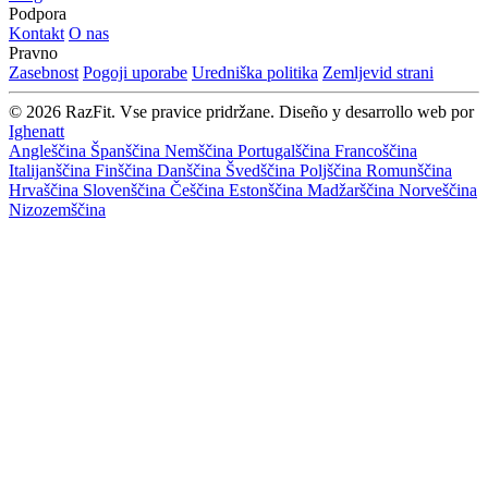
Podpora
Kontakt
O nas
Pravno
Zasebnost
Pogoji uporabe
Uredniška politika
Zemljevid strani
© 2026 RazFit. Vse pravice pridržane.
Diseño y desarrollo web por
Ighenatt
Angleščina
Španščina
Nemščina
Portugalščina
Francoščina
Italijanščina
Finščina
Danščina
Švedščina
Poljščina
Romunščina
Hrvaščina
Slovenščina
Češčina
Estonščina
Madžarščina
Norveščina
Nizozemščina