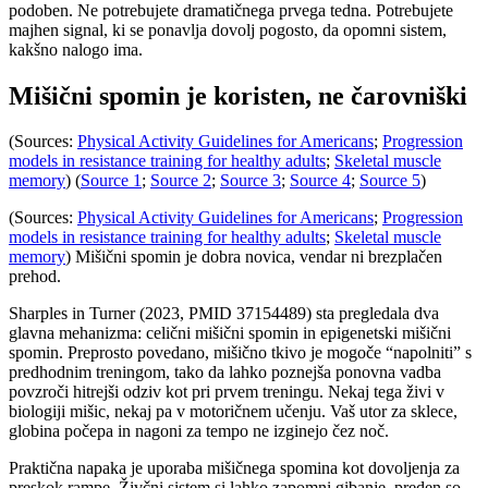
podoben. Ne potrebujete dramatičnega prvega tedna. Potrebujete
majhen signal, ki se ponavlja dovolj pogosto, da opomni sistem,
kakšno nalogo ima.
Mišični spomin je koristen, ne čarovniški
(Sources:
Physical Activity Guidelines for Americans
;
Progression
models in resistance training for healthy adults
;
Skeletal muscle
memory
) (
Source 1
;
Source 2
;
Source 3
;
Source 4
;
Source 5
)
(Sources:
Physical Activity Guidelines for Americans
;
Progression
models in resistance training for healthy adults
;
Skeletal muscle
memory
) Mišični spomin je dobra novica, vendar ni brezplačen
prehod.
Sharples in Turner (2023, PMID 37154489) sta pregledala dva
glavna mehanizma: celični mišični spomin in epigenetski mišični
spomin. Preprosto povedano, mišično tkivo je mogoče “napolniti” s
predhodnim treningom, tako da lahko poznejša ponovna vadba
povzroči hitrejši odziv kot pri prvem treningu. Nekaj ​​tega živi v
biologiji mišic, nekaj pa v motoričnem učenju. Vaš utor za sklece,
globina počepa in nagoni za tempo ne izginejo čez noč.
Praktična napaka je uporaba mišičnega spomina kot dovoljenja za
preskok rampe. Živčni sistem si lahko zapomni gibanje, preden so