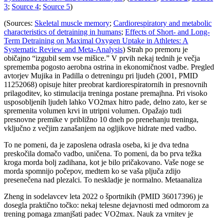
3
;
Source 4
;
Source 5
)
(Sources:
Skeletal muscle memory
;
Cardiorespiratory and metabolic
characteristics of detraining in humans
;
Effects of Short- and Long-
Term Detraining on Maximal Oxygen Uptake in Athletes: A
Systematic Review and Meta-Analysis
) Strah po premoru je
običajno “izgubil sem vse mišice.” V prvih nekaj tednih je večja
sprememba pogosto aerobna ostrina in ekonomičnost vadbe. Pregled
avtorjev Mujika in Padilla o detreningu pri ljudeh (2001, PMID
11252068) opisuje hiter preobrat kardiorespiratornih in presnovnih
prilagoditev, ko stimulacija treninga postane premajhna. Pri visoko
usposobljenih ljudeh lahko VO2max hitro pade, delno zato, ker se
spremenita volumen krvi in ​​utripni volumen. Opažajo tudi
presnovne premike v približno 10 dneh po prenehanju treninga,
vključno z večjim zanašanjem na ogljikove hidrate med vadbo.
To ne pomeni, da je zaposlena odrasla oseba, ki je dva tedna
preskočila domačo vadbo, uničena. To pomeni, da bo prva težka
kroga morda bolj zadihana, kot je bilo pričakovano. Vaše noge se
morda spomnijo počepov, medtem ko se vaša pljuča zdijo
presenečena nad plezalci. To neskladje je normalno. Metaanaliza
Zheng in sodelavcev leta 2022 o športnikih (PMID 36017396) je
dosegla praktično točko: nekaj telesne dejavnosti med odmorom za
trening pomaga zmanjšati padec VO2max. Nauk za vrnitev je