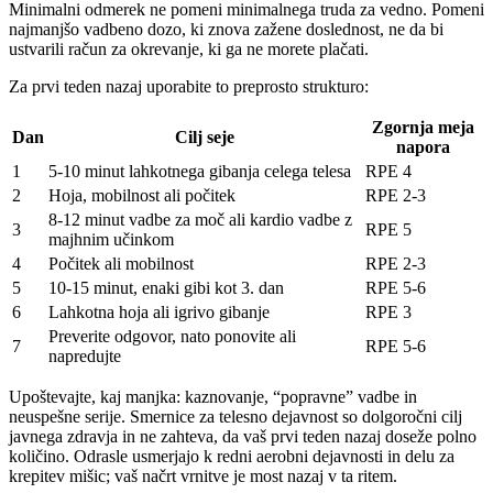
Minimalni odmerek ne pomeni minimalnega truda za vedno. Pomeni
najmanjšo vadbeno dozo, ki znova zažene doslednost, ne da bi
ustvarili račun za okrevanje, ki ga ne morete plačati.
Za prvi teden nazaj uporabite to preprosto strukturo:
Zgornja meja
Dan
Cilj seje
napora
1
5-10 minut lahkotnega gibanja celega telesa
RPE 4
2
Hoja, mobilnost ali počitek
RPE 2-3
8-12 minut vadbe za moč ali kardio vadbe z
3
RPE 5
majhnim učinkom
4
Počitek ali mobilnost
RPE 2-3
5
10-15 minut, enaki gibi kot 3. dan
RPE 5-6
6
Lahkotna hoja ali igrivo gibanje
RPE 3
Preverite odgovor, nato ponovite ali
7
RPE 5-6
napredujte
Upoštevajte, kaj manjka: kaznovanje, “popravne” vadbe in
neuspešne serije. Smernice za telesno dejavnost so dolgoročni cilj
javnega zdravja in ne zahteva, da vaš prvi teden nazaj doseže polno
količino. Odrasle usmerjajo k redni aerobni dejavnosti in delu za
krepitev mišic; vaš načrt vrnitve je most nazaj v ta ritem.