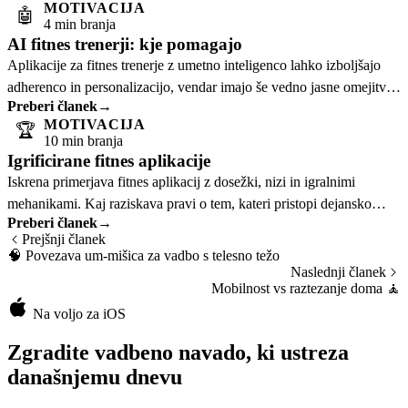
MOTIVACIJA
🤖
4 min branja
AI fitnes trenerji: kje pomagajo
Aplikacije za fitnes trenerje z umetno inteligenco lahko izboljšajo
adherenco in personalizacijo, vendar imajo še vedno jasne omejitve
Preberi članek
→
glede popravljanja.
MOTIVACIJA
🏆
10 min branja
Igrificirane fitnes aplikacije
Iskrena primerjava fitnes aplikacij z dosežki, nizi in igralnimi
mehanikami. Kaj raziskava pravi o tem, kateri pristopi dejansko
Preberi članek
→
delujejo.
Prejšnji članek
🧠
Povezava um-mišica za vadbo s telesno težo
Naslednji članek
Mobilnost vs raztezanje doma
🧘
Na voljo za iOS
Zgradite vadbeno navado, ki ustreza
današnjemu dnevu