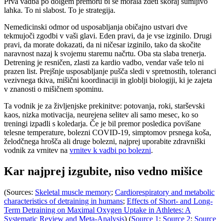
Prva vadba po dolgem premoru bi se morala zdeti skoraj sumljivo
lahka. To ni slabost. To je strategija.
Nemedicinski odmor od usposabljanja običajno ustvari dve
tekmujoči zgodbi v vaši glavi. Eden pravi, da je vse izginilo. Drugi
pravi, da morate dokazati, da ni ničesar izginilo, tako da skočite
naravnost nazaj k svojemu staremu načrtu. Oba sta slaba trenerja.
Detrening je resničen, zlasti za kardio vadbo, vendar vaše telo ni
prazen list. Prejšnje usposabljanje pušča sledi v spretnostih, toleranci
vezivnega tkiva, mišični koordinaciji in globlji biologiji, ki je zajeta
v znanosti o mišičnem spominu.
Ta vodnik je za življenjske prekinitve: potovanja, roki, starševski
kaos, nizka motivacija, neurejena selitev ali samo mesec, ko so
treningi izpadli s koledarja. Če je bil premor posledica povišane
telesne temperature, bolezni COVID-19, simptomov prsnega koša,
želodčnega hrošča ali druge bolezni, najprej uporabite zdravniški
vodnik za vrnitev na
vrnitev k vadbi po bolezni
.
Kar najprej izgubite, niso vedno mišice
(Sources:
Skeletal muscle memory
;
Cardiorespiratory and metabolic
characteristics of detraining in humans
;
Effects of Short- and Long-
Term Detraining on Maximal Oxygen Uptake in Athletes: A
Systematic Review and Meta-Analysis
) (
Source 1
;
Source 2
;
Source