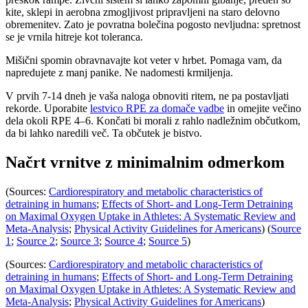
kite, sklepi in aerobna zmogljivost pripravljeni na staro delovno
obremenitev. Zato je povratna bolečina pogosto nevljudna: spretnost
se je vrnila hitreje kot toleranca.
Mišični spomin obravnavajte kot veter v hrbet. Pomaga vam, da
napredujete z manj panike. Ne nadomesti krmiljenja.
V prvih 7-14 dneh je vaša naloga obnoviti ritem, ne pa postavljati
rekorde. Uporabite
lestvico RPE za domače vadbe
in omejite večino
dela okoli RPE 4–6. Končati bi morali z rahlo nadležnim občutkom,
da bi lahko naredili več. Ta občutek je bistvo.
Načrt vrnitve z minimalnim odmerkom
(Sources:
Cardiorespiratory and metabolic characteristics of
detraining in humans
;
Effects of Short- and Long-Term Detraining
on Maximal Oxygen Uptake in Athletes: A Systematic Review and
Meta-Analysis
;
Physical Activity Guidelines for Americans
) (
Source
1
;
Source 2
;
Source 3
;
Source 4
;
Source 5
)
(Sources:
Cardiorespiratory and metabolic characteristics of
detraining in humans
;
Effects of Short- and Long-Term Detraining
on Maximal Oxygen Uptake in Athletes: A Systematic Review and
Meta-Analysis
;
Physical Activity Guidelines for Americans
)