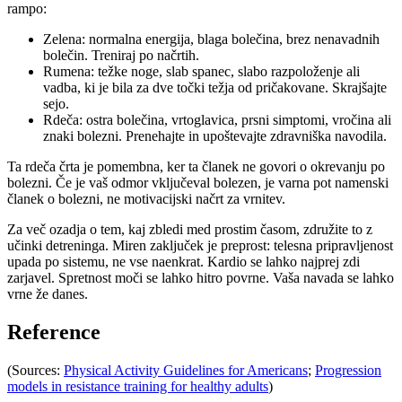
rampo:
Zelena: normalna energija, blaga bolečina, brez nenavadnih
bolečin. Treniraj po načrtih.
Rumena: težke noge, slab spanec, slabo razpoloženje ali
vadba, ki je bila za dve točki težja od pričakovane. Skrajšajte
sejo.
Rdeča: ostra bolečina, vrtoglavica, prsni simptomi, vročina ali
znaki bolezni. Prenehajte in upoštevajte zdravniška navodila.
Ta rdeča črta je pomembna, ker ta članek ne govori o okrevanju po
bolezni. Če je vaš odmor vključeval bolezen, je varna pot namenski
članek o bolezni, ne motivacijski načrt za vrnitev.
Za več ozadja o tem, kaj zbledi med prostim časom, združite to z
učinki detreninga. Miren zaključek je preprost: telesna pripravljenost
upada po sistemu, ne vse naenkrat. Kardio se lahko najprej zdi
zarjavel. Spretnost moči se lahko hitro povrne. Vaša navada se lahko
vrne že danes.
Reference
(Sources:
Physical Activity Guidelines for Americans
;
Progression
models in resistance training for healthy adults
)