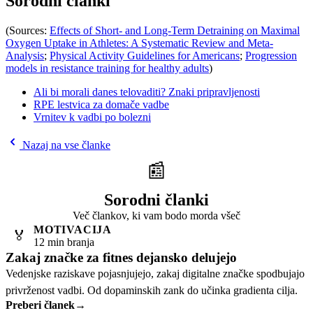
Sorodni članki
(Sources:
Effects of Short- and Long-Term Detraining on Maximal
Oxygen Uptake in Athletes: A Systematic Review and Meta-
Analysis
;
Physical Activity Guidelines for Americans
;
Progression
models in resistance training for healthy adults
)
Ali bi morali danes telovaditi? Znaki pripravljenosti
RPE lestvica za domače vadbe
Vrnitev k vadbi po bolezni
Nazaj na vse članke
📰
Sorodni članki
Več člankov, ki vam bodo morda všeč
MOTIVACIJA
🏅
12 min branja
Zakaj značke za fitnes dejansko delujejo
Vedenjske raziskave pojasnjujejo, zakaj digitalne značke spodbujajo
privrženost vadbi. Od dopaminskih zank do učinka gradienta cilja.
Preberi članek
→