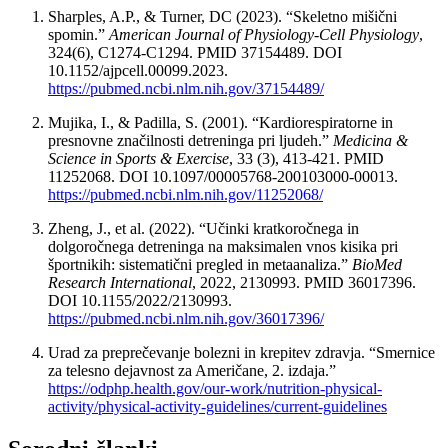
Sharples, A.P., & Turner, DC (2023). “Skeletno mišični
spomin.”
American Journal of Physiology-Cell Physiology
,
324(6), C1274-C1294. PMID 37154489. DOI
10.1152/ajpcell.00099.2023.
https://pubmed.ncbi.nlm.nih.gov/37154489/
Mujika, I., & Padilla, S. (2001). “Kardiorespiratorne in
presnovne značilnosti detreninga pri ljudeh.”
Medicina &
Science in Sports & Exercise
, 33 (3), 413-421. PMID
11252068. DOI 10.1097/00005768-200103000-00013.
https://pubmed.ncbi.nlm.nih.gov/11252068/
Zheng, J., et al. (2022). “Učinki kratkoročnega in
dolgoročnega detreninga na maksimalen vnos kisika pri
športnikih: sistematični pregled in metaanaliza.”
BioMed
Research International
, 2022, 2130993. PMID 36017396.
DOI 10.1155/2022/2130993.
https://pubmed.ncbi.nlm.nih.gov/36017396/
Urad za preprečevanje bolezni in krepitev zdravja. “Smernice
za telesno dejavnost za Američane, 2. izdaja.”
https://odphp.health.gov/our-work/nutrition-physical-
activity/physical-activity-guidelines/current-guidelines