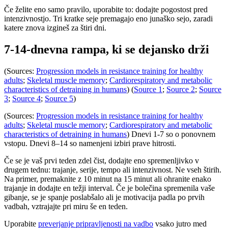
Če želite eno samo pravilo, uporabite to: dodajte pogostost pred
intenzivnostjo. Tri kratke seje premagajo eno junaško sejo, zaradi
katere znova izgineš za štiri dni.
7-14-dnevna rampa, ki se dejansko drži
(Sources:
Progression models in resistance training for healthy
adults
;
Skeletal muscle memory
;
Cardiorespiratory and metabolic
characteristics of detraining in humans
) (
Source 1
;
Source 2
;
Source
3
;
Source 4
;
Source 5
)
(Sources:
Progression models in resistance training for healthy
adults
;
Skeletal muscle memory
;
Cardiorespiratory and metabolic
characteristics of detraining in humans
) Dnevi 1-7 so o ponovnem
vstopu. Dnevi 8–14 so namenjeni izbiri prave hitrosti.
Če se je vaš prvi teden zdel čist, dodajte eno spremenljivko v
drugem tednu: trajanje, serije, tempo ali intenzivnost. Ne vseh štirih.
Na primer, premaknite z 10 minut na 15 minut ali ohranite enako
trajanje in dodajte en težji interval. Če je bolečina spremenila vaše
gibanje, se je spanje poslabšalo ali je motivacija padla po prvih
vadbah, vztrajajte pri miru še en teden.
Uporabite
preverjanje pripravljenosti na vadbo
vsako jutro med