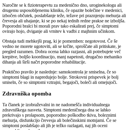
Naročite se k fizioterapevtu za medenično dno, uroginekologu ali
drugemu usposobljenemu kliniku, če opazite bolečine v medenici,
izbočen občutek, poslabšanje teže, težave pri praznjenju mehurja ali
črevesja ali uhajanje, ki se po nekaj tednih redne prakse ne izboljša.
Poporodni bralci bi morali prav tako eskalirati prej, če simptomi
ovirajo hojo, dviganje ali vrnitev k vadbi z majhnim učinkom.
Obstaja tudi mehkejši prag, ki je pomemben: negotovost. Če še
vedno ne morete ugotoviti, ali se krčite, sproščate ali pritiskate, je
pregled razumen. Dobra ocena lahko razjasni, ali potrebujete več
krepitve, boljšo koordinacijo, manj napetosti, drugačno mehaniko
dihanja ali širši načrt poporodne rehabilitacije.
Praktično pravilo je naslednje: samokontrola je smiselna, če so
simptomi blagi in napredujejo bolje. Strokovni prispevek je bolj
smiseln, če so simptomi vztrajni, begajoči, boleči ali omejujoči.
Zdravniška opomba
Ta članek je izobraževalni in ne nadomešča individualnega
zdravniškega nasveta. Simptomi medeničnega dna se lahko
prekrivajo s prolapsom, poporodno poškodbo tkiva, boleznimi
mehurja, disfunkcijo črevesja ali bolečinskimi motnjami. Če se
simptomi poslabšajo ali jih je težko razlagati, naj jih oceni