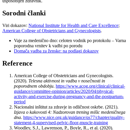
usposobljen zdravnik.
Sorodni članki
Viri dokazov:
National Institute for Health and Care Excellence
;
American College of Obstetricians and Gynecologists
.
Vaje za medenično dno: celoten vodnik po protokolu – Varna
poporodna vrnitev k vadbi po porodu
Domača vadba za ženske: na podlagi dokazov
Reference
American College of Obstetricians and Gynecologists.
(2020).
Telesna aktivnost in vadba v nosečnosti in
poporodnem obdobju
.
https://www.acog.org/clinical/clinical-
guidance/committee-opinion/articles/2020/04/physical-
activity-and-exercise-during-pregnancy-and-the-postpartum-
period
Nacionalni inštitut za zdravje in odličnost oskrbe. (2021).
Izjava o kakovosti 4: Nadzorovan trening mišic medeničnega
dna
.
https://www.nice.org.uk/guidance/qs77/chapter/quality-
statement-4-supervised-pelvic-floor-muscle-training
Woodley, S.J., Lawrenson, P., Boyle, R., et al. (2020).