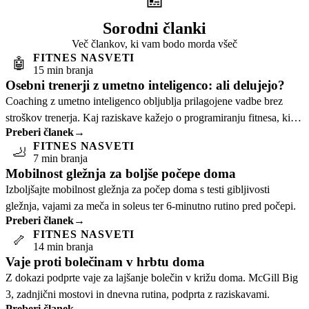
Sorodni članki
Več člankov, ki vam bodo morda všeč
FITNES NASVETI
🤖
15 min branja
Osebni trenerji z umetno inteligenco: ali delujejo?
Coaching z umetno inteligenco obljublja prilagojene vadbe brez
stroškov trenerja. Kaj raziskave kažejo o programiranju fitnesa, ki
Preberi članek
→
temelji na aplikacijah.
FITNES NASVETI
🦶
7 min branja
Mobilnost gležnja za boljše počepe doma
Izboljšajte mobilnost gležnja za počep doma s testi gibljivosti
gležnja, vajami za meča in soleus ter 6-minutno rutino pred počepi.
Preberi članek
→
FITNES NASVETI
🦴
14 min branja
Vaje proti bolečinam v hrbtu doma
Z dokazi podprte vaje za lajšanje bolečin v križu doma. McGill Big
3, zadnjični mostovi in ​​dnevna rutina, podprta z raziskavami.
Preberi članek
→