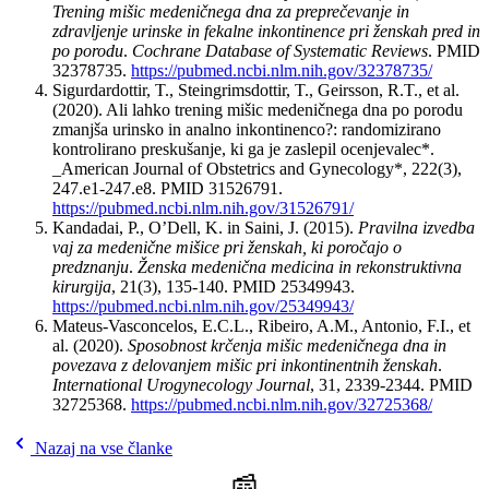
Trening mišic medeničnega dna za preprečevanje in
zdravljenje urinske in fekalne inkontinence pri ženskah pred in
po porodu
.
Cochrane Database of Systematic Reviews
. PMID
32378735.
https://pubmed.ncbi.nlm.nih.gov/32378735/
Sigurdardottir, T., Steingrimsdottir, T., Geirsson, R.T., et al.
(2020). Ali lahko trening mišic medeničnega dna po porodu
zmanjša urinsko in analno inkontinenco?: randomizirano
kontrolirano preskušanje, ki ga je zaslepil ocenjevalec*.
_American Journal of Obstetrics and Gynecology*, 222(3),
247.e1-247.e8. PMID 31526791.
https://pubmed.ncbi.nlm.nih.gov/31526791/
Kandadai, P., O’Dell, K. in Saini, J. (2015).
Pravilna izvedba
vaj za medenične mišice pri ženskah, ki poročajo o
predznanju
.
Ženska medenična medicina in rekonstruktivna
kirurgija
, 21(3), 135-140. PMID 25349943.
https://pubmed.ncbi.nlm.nih.gov/25349943/
Mateus-Vasconcelos, E.C.L., Ribeiro, A.M., Antonio, F.I., et
al. (2020).
Sposobnost krčenja mišic medeničnega dna in
povezava z delovanjem mišic pri inkontinentnih ženskah
.
International Urogynecology Journal
, 31, 2339-2344. PMID
32725368.
https://pubmed.ncbi.nlm.nih.gov/32725368/
Nazaj na vse članke
📰