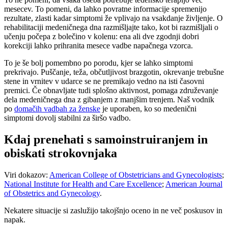
mesecev. To pomeni, da lahko povratne informacije spremenijo
rezultate, zlasti kadar simptomi že vplivajo na vsakdanje življenje. O
rehabilitaciji medeničnega dna razmišljajte tako, kot bi razmišljali o
učenju počepa z bolečino v kolenu: ena ali dve zgodnji dobri
korekciji lahko prihranita mesece vadbe napačnega vzorca.
To je še bolj pomembno po porodu, kjer se lahko simptomi
prekrivajo. Puščanje, teža, občutljivost brazgotin, okrevanje trebušne
stene in vrnitev v udarce se ne premikajo vedno na isti časovni
premici. Če obnavljate tudi splošno aktivnost, pomaga združevanje
dela medeničnega dna z gibanjem z manjšim trenjem. Naš vodnik
po
domačih vadbah za ženske
je uporaben, ko so medenični
simptomi dovolj stabilni za širšo vadbo.
Kdaj prenehati s samoinstruiranjem in
obiskati strokovnjaka
Viri dokazov:
American College of Obstetricians and Gynecologists
;
National Institute for Health and Care Excellence
;
American Journal
of Obstetrics and Gynecology
.
Nekatere situacije si zaslužijo takojšnjo oceno in ne več poskusov in
napak.