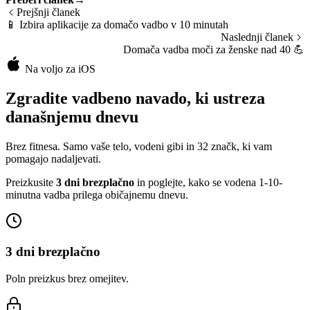
Prejšnji članek
📱
Izbira aplikacije za domačo vadbo v 10 minutah
Naslednji članek
Domača vadba moči za ženske nad 40
💪
Na voljo za iOS
Zgradite vadbeno navado, ki ustreza
današnjemu dnevu
Brez fitnesa. Samo vaše telo, vodeni gibi in 32 značk, ki vam
pomagajo nadaljevati.
Preizkusite
3 dni brezplačno
in poglejte, kako se vodena 1-10-
minutna vadba prilega običajnemu dnevu.
3 dni brezplačno
Poln preizkus brez omejitev.