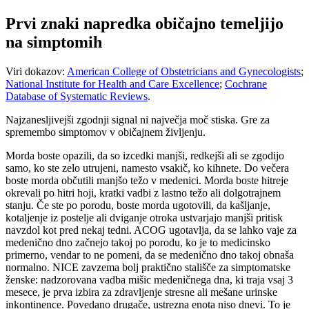
Prvi znaki napredka običajno temeljijo
na simptomih
Viri dokazov:
American College of Obstetricians and Gynecologists
;
National Institute for Health and Care Excellence
;
Cochrane
Database of Systematic Reviews
.
Najzanesljivejši zgodnji signal ni največja moč stiska. Gre za
spremembo simptomov v običajnem življenju.
Morda boste opazili, da so izcedki manjši, redkejši ali se zgodijo
samo, ko ste zelo utrujeni, namesto vsakič, ko kihnete. Do večera
boste morda občutili manjšo težo v medenici. Morda boste hitreje
okrevali po hitri hoji, kratki vadbi z lastno težo ali dolgotrajnem
stanju. Če ste po porodu, boste morda ugotovili, da kašljanje,
kotaljenje iz postelje ali dviganje otroka ustvarjajo manjši pritisk
navzdol kot pred nekaj tedni. ACOG ugotavlja, da se lahko vaje za
medenično dno začnejo takoj po porodu, ko je to medicinsko
primerno, vendar to ne pomeni, da se medenično dno takoj obnaša
normalno. NICE zavzema bolj praktično stališče za simptomatske
ženske: nadzorovana vadba mišic medeničnega dna, ki traja vsaj 3
mesece, je prva izbira za zdravljenje stresne ali mešane urinske
inkontinence. Povedano drugače, ustrezna enota niso dnevi. To je