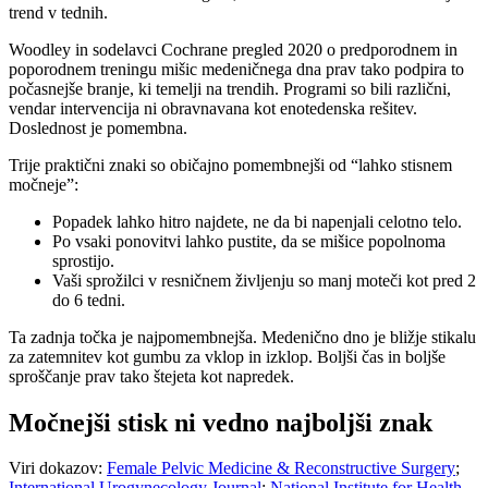
trend v tednih.
Woodley in sodelavci Cochrane pregled 2020 o predporodnem in
poporodnem treningu mišic medeničnega dna prav tako podpira to
počasnejše branje, ki temelji na trendih. Programi so bili različni,
vendar intervencija ni obravnavana kot enotedenska rešitev.
Doslednost je pomembna.
Trije praktični znaki so običajno pomembnejši od “lahko stisnem
močneje”:
Popadek lahko hitro najdete, ne da bi napenjali celotno telo.
Po vsaki ponovitvi lahko pustite, da se mišice popolnoma
sprostijo.
Vaši sprožilci v resničnem življenju so manj moteči kot pred 2
do 6 tedni.
Ta zadnja točka je najpomembnejša. Medenično dno je bližje stikalu
za zatemnitev kot gumbu za vklop in izklop. Boljši čas in boljše
sproščanje prav tako štejeta kot napredek.
Močnejši stisk ni vedno najboljši znak
Viri dokazov:
Female Pelvic Medicine & Reconstructive Surgery
;
International Urogynecology Journal
;
National Institute for Health