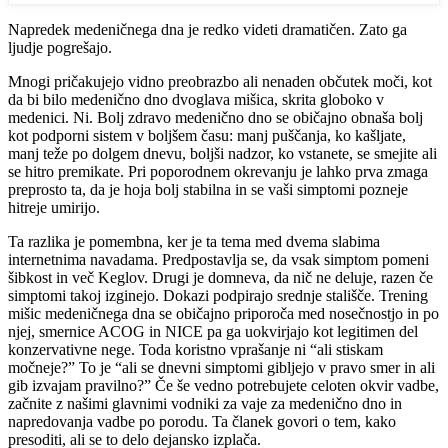
Napredek medeničnega dna je redko videti dramatičen. Zato ga
ljudje pogrešajo.
Mnogi pričakujejo vidno preobrazbo ali nenaden občutek moči, kot
da bi bilo medenično dno dvoglava mišica, skrita globoko v
medenici. Ni. Bolj zdravo medenično dno se običajno obnaša bolj
kot podporni sistem v boljšem času: manj puščanja, ko kašljate,
manj teže po dolgem dnevu, boljši nadzor, ko vstanete, se smejite ali
se hitro premikate. Pri poporodnem okrevanju je lahko prva zmaga
preprosto ta, da je hoja bolj stabilna in se vaši simptomi pozneje
hitreje umirijo.
Ta razlika je pomembna, ker je ta tema med dvema slabima
internetnima navadama. Predpostavlja se, da vsak simptom pomeni
šibkost in več Keglov. Drugi je domneva, da nič ne deluje, razen če
simptomi takoj izginejo. Dokazi podpirajo srednje stališče. Trening
mišic medeničnega dna se običajno priporoča med nosečnostjo in po
njej, smernice ACOG in NICE pa ga uokvirjajo kot legitimen del
konzervativne nege. Toda koristno vprašanje ni “ali stiskam
močneje?” To je “ali se dnevni simptomi gibljejo v pravo smer in ali
gib izvajam pravilno?” Če še vedno potrebujete celoten okvir vadbe,
začnite z našimi glavnimi vodniki za vaje za medenično dno in
napredovanja vadbe po porodu. Ta članek govori o tem, kako
presoditi, ali se to delo dejansko izplača.