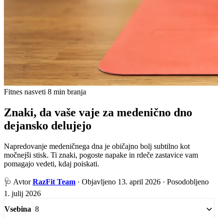
Fitnes nasveti
8 min branja
Znaki, da vaše vaje za medenično dno
dejansko delujejo
Napredovanje medeničnega dna je običajno bolj subtilno kot
močnejši stisk. Ti znaki, pogoste napake in rdeče zastavice vam
pomagajo vedeti, kdaj poiskati.
🩺
Avtor
RazFit Team
·
Objavljeno 13. april 2026
·
Posodobljeno
1. julij 2026
8
Vsebina