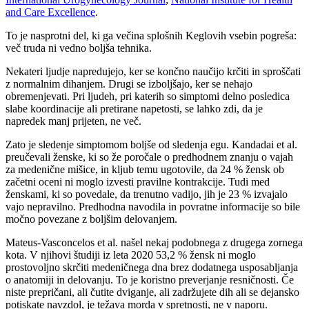
and Care Excellence
.
To je nasprotni del, ki ga večina splošnih Keglovih vsebin pogreša:
več truda ni vedno boljša tehnika.
Nekateri ljudje napredujejo, ker se končno naučijo krčiti in sproščati
z normalnim dihanjem. Drugi se izboljšajo, ker se nehajo
obremenjevati. Pri ljudeh, pri katerih so simptomi delno posledica
slabe koordinacije ali pretirane napetosti, se lahko zdi, da je
napredek manj prijeten, ne več.
Zato je sledenje simptomom boljše od sledenja egu. Kandadai et al.
preučevali ženske, ki so že poročale o predhodnem znanju o vajah
za medenične mišice, in kljub temu ugotovile, da 24 % žensk ob
začetni oceni ni moglo izvesti pravilne kontrakcije. Tudi med
ženskami, ki so povedale, da trenutno vadijo, jih je 23 % izvajalo
vajo nepravilno. Predhodna navodila in povratne informacije so bile
močno povezane z boljšim delovanjem.
Mateus-Vasconcelos et al. našel nekaj podobnega z drugega zornega
kota. V njihovi študiji iz leta 2020 53,2 % žensk ni moglo
prostovoljno skrčiti medeničnega dna brez dodatnega usposabljanja
o anatomiji in delovanju. To je koristno preverjanje resničnosti. Če
niste prepričani, ali čutite dviganje, ali zadržujete dih ali se dejansko
potiskate navzdol, je težava morda v spretnosti, ne v naporu.