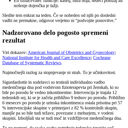
En označevalec funkcije: kašelj, hitra hoja, sedeči položaj ali
nošenje dojenčka je lažji.
Sledite tem enkrat na teden. Če se nobeden od njih po dosledni
vadbi ne premakne, odgovor verjetno ni “podvojite ponovitve.”
Nadzorovano delo pogosto spremeni
rezultat
Viri dokazov:
American Journal of Obstetrics and Gynecology
;
National Institute for Health and Care Excellence
;
Cochrane
Database of Systematic Reviews
.
Najmočnejši razlog za stopnjevanje ni strah. To je učinkovitost.
Sigurdardottir in sodelavci so testirali individualno vadbo
medeničnega dna pod vodstvom fizioterapevta pri ženskah, ki so
bile po porodu še vedno inkontinentne. Intervencija je trajala 12
tedenskih sej, ki se je začela približno 9 tednov po porodu. Približno
6 mesecev po porodu je urinska inkontinenca ostala prisotna pri 57
% intervencijske skupine v primerjavi z 82 % kontrolnih skupin,
manjše pa so bile tudi težave, povezane z mehurjem, v vodeni
skupini. Izboljšali sta se tudi moč in vzdržljivost medeničnega dna.
To ne pomeni, da vsaka oseba potrebuje tedensko terapijo več