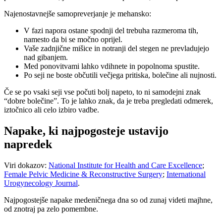
Najenostavnejše samopreverjanje je mehansko:
V fazi napora ostane spodnji del trebuha razmeroma tih,
namesto da bi se močno oprijel.
Vaše zadnjične mišice in notranji del stegen ne prevladujejo
nad gibanjem.
Med ponovitvami lahko vdihnete in popolnoma spustite.
Po seji ne boste občutili večjega pritiska, bolečine ali nujnosti.
Če se po vsaki seji vse počuti bolj napeto, to ni samodejni znak
“dobre bolečine”. To je lahko znak, da je treba pregledati odmerek,
iztočnico ali celo izbiro vadbe.
Napake, ki najpogosteje ustavijo
napredek
Viri dokazov:
National Institute for Health and Care Excellence
;
Female Pelvic Medicine & Reconstructive Surgery
;
International
Urogynecology Journal
.
Najpogostejše napake medeničnega dna so od zunaj videti majhne, ​​
od znotraj pa zelo pomembne.