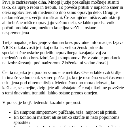
Prva je zadrževanje diha. Mnogi ljudje poskušajo močneje stisniti
tako, da uprejo rebra in trebuh. To poveča pritisk v napačno smer in
oteži ugotovitev, ali medenično dno samo opravlja delo. Drugi je
nadomeščanje z večjimi mišicami. Če zadnjične mišice, adduktorji
ali trebušne mišice opravljajo večino dela, se lahko predstavnik
počuti produktivno, medtem ko ciljna veščina ostane
nespremenjena.
Tretja napaka je lovljenje volumna brez povratne informacije. Izjava
NICE o kakovosti je tukaj odkrita: veliko žensk pride do
specialistične oskrbe po letih nepravilnega izvajanja vaj za
medenično dno brez izboljšanja simptomov. Prav zato je poudarek
na izobraževanju pod nadzorom. Zloženka ni vedno dovolj.
Četrta napaka je uporaba samo ene metrike. Oseba lahko zdrži dlje
in ima še vedno enak vzorec puščanja, ker je resnična vrzel časovno
usklajena pod obremenitvijo. Medenično dno mora delovati, ko
kašljate, se smejite, dvigujete ali pristajate. Če vaj nikoli ne povežete
s temi dnevnimi trenutki, lahko ostane prenos omejen.
V praksi je boljši tedenski kazalnik preprost:
En simptom simptomov: puščanje, teža, nujnost ali pritisk.
En kontrolni marker: ali se lahko skrčite in nato popolnoma
sprostite?