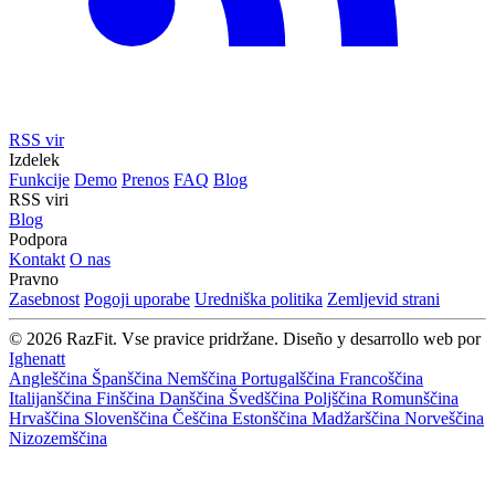
RSS vir
Izdelek
Funkcije
Demo
Prenos
FAQ
Blog
RSS viri
Blog
Podpora
Kontakt
O nas
Pravno
Zasebnost
Pogoji uporabe
Uredniška politika
Zemljevid strani
© 2026 RazFit. Vse pravice pridržane.
Diseño y desarrollo web por
Ighenatt
Angleščina
Španščina
Nemščina
Portugalščina
Francoščina
Italijanščina
Finščina
Danščina
Švedščina
Poljščina
Romunščina
Hrvaščina
Slovenščina
Češčina
Estonščina
Madžarščina
Norveščina
Nizozemščina